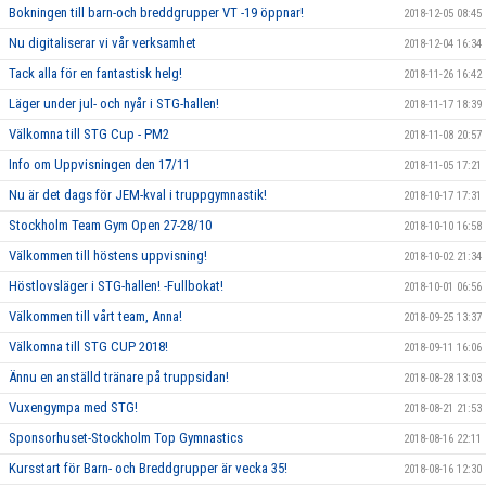
Bokningen till barn-och breddgrupper VT -19 öppnar!
2018-12-05 08:45
Nu digitaliserar vi vår verksamhet
2018-12-04 16:34
Tack alla för en fantastisk helg!
2018-11-26 16:42
Läger under jul- och nyår i STG-hallen!
2018-11-17 18:39
Välkomna till STG Cup - PM2
2018-11-08 20:57
Info om Uppvisningen den 17/11
2018-11-05 17:21
Nu är det dags för JEM-kval i truppgymnastik!
2018-10-17 17:31
Stockholm Team Gym Open 27-28/10
2018-10-10 16:58
Välkommen till höstens uppvisning!
2018-10-02 21:34
Höstlovsläger i STG-hallen! -Fullbokat!
2018-10-01 06:56
Välkommen till vårt team, Anna!
2018-09-25 13:37
Välkomna till STG CUP 2018!
2018-09-11 16:06
Ännu en anställd tränare på truppsidan!
2018-08-28 13:03
Vuxengympa med STG!
2018-08-21 21:53
Sponsorhuset-Stockholm Top Gymnastics
2018-08-16 22:11
Kursstart för Barn- och Breddgrupper är vecka 35!
2018-08-16 12:30