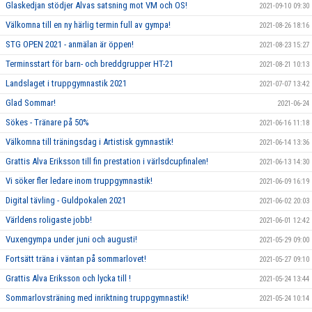
Glaskedjan stödjer Alvas satsning mot VM och OS!
2021-09-10 09:30
Välkomna till en ny härlig termin full av gympa!
2021-08-26 18:16
STG OPEN 2021 - anmälan är öppen!
2021-08-23 15:27
Terminsstart för barn- och breddgrupper HT-21
2021-08-21 10:13
Landslaget i truppgymnastik 2021
2021-07-07 13:42
Glad Sommar!
2021-06-24
Sökes - Tränare på 50%
2021-06-16 11:18
Välkomna till träningsdag i Artistisk gymnastik!
2021-06-14 13:36
Grattis Alva Eriksson till fin prestation i värlsdcupfinalen!
2021-06-13 14:30
Vi söker fler ledare inom truppgymnastik!
2021-06-09 16:19
Digital tävling - Guldpokalen 2021
2021-06-02 20:03
Världens roligaste jobb!
2021-06-01 12:42
Vuxengympa under juni och augusti!
2021-05-29 09:00
Fortsätt träna i väntan på sommarlovet!
2021-05-27 09:10
Grattis Alva Eriksson och lycka till !
2021-05-24 13:44
Sommarlovsträning med inriktning truppgymnastik!
2021-05-24 10:14