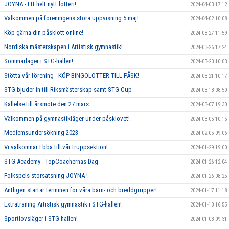
JOYNA - Ett helt nytt lotteri!
2024-04-03 17:12
Välkommen på föreningens stora uppvisning 5 maj!
2024-04-02 10:08
Köp gärna din påsklott online!
2024-03-27 11:59
Nordiska mästerskapen i Artistisk gymnastik!
2024-03-26 17:24
Sommarläger i STG-hallen!
2024-03-23 10:03
Stötta vår förening - KÖP BINGOLOTTER TILL PÅSK!
2024-03-21 10:17
STG bjuder in till Riksmästerskap samt STG Cup
2024-03-18 08:50
Kallelse till årsmöte den 27 mars
2024-03-07 19:30
Välkommen på gymnastikläger under påsklovet!
2024-03-05 10:15
Medlemsundersökning 2023
2024-02-05 09:06
Vi välkomnar Ebba till vår truppsektion!
2024-01-29 19:00
STG Academy - TopCoachernas Dag
2024-01-26 12:04
Folkspels storsatsning JOYNA !
2024-01-26 08:25
Äntligen startar terminen för våra barn- och breddgrupper!
2024-01-17 11:18
Extraträning Artistisk gymnastik i STG-hallen!
2024-01-10 16:55
Sportlovsläger i STG-hallen!
2024-01-03 09:31