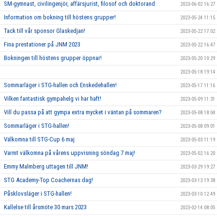
SM-gymnast, civilingenjör, affärsjurist, filosof och doktorand
2023-06-02 16:27
Information om bokning till höstens grupper!
2023-05-24 11:15
Tack till vår sponsor Glaskedjan!
2023-05-22 17:02
Fina prestationer på JNM 2023
2023-05-22 16:47
Bokningen till höstens grupper öppnar!
2023-05-20 10:29
2023-05-18 19:14
Sommarläger i STG-hallen och Enskedehallen!
2023-05-17 11:16
Vilken fantastisk gympahelg vi har haft!
2023-05-09 11:31
Vill du passa på att gympa extra mycket i väntan på sommaren?
2023-05-08 18:04
Sommarläger i STG-hallen!
2023-05-08 09:01
Välkomna till STG-Cup 6 maj
2023-05-03 11:19
Varmt välkomna på vårens uppvisning söndag 7 maj!
2023-05-02 16:20
Emmy Malmberg uttagen till JNM!
2023-03-29 19:27
STG Academy-Top Coachernas dag!
2023-03-13 19:38
Påsklovsläger i STG-hallen!
2023-03-10 12:49
Kallelse till årsmöte 30 mars 2023
2023-02-14 08:05