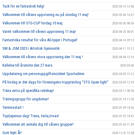
Tack för en fantastisk helg!
2025-05-15 15:06
Välkommen till vårens uppvisning nu på söndag 11 maj!
2025-05-06 14:47
Välkommen till STG-CUP lördag 10 maj.
2025-05-05 08:56
Varmt välkommen till vårens uppvisning 11 maj!
2025-04-25 08:01
Fantastiska resultat för våra AG-tjejer i Portugal!
2025-04-14 09:13
SM & JSM 2025 i Artistisk Gymnastik
2025-04-11 15:12
Välkommen till vårens stora uppvisning den 11 maj !
2025-04-04 15:14
Kallelse till årsmöte den 27 mars
2025-03-06
Uppdatering om personuppgiftsincident Sportadmin
2025-03-05 15:12
På lördag är det dags för föreningens trupptävling "STG Open light"
2025-03-05 12:59
Träna extra på specifika redskap!
2025-02-17 08:34
Träningsgrupp för ungdomar!
2025-01-14 17:30
Terminsstart !
2025-01-09 18:56
Toptjejernas dag! Träna, tävla,trivas!
2025-01-07 18:47
Välkommen att anmäla dig till vårens grupper!
2025-01-03 11:09
Gott Nytt År!
2024-12-31 15:58