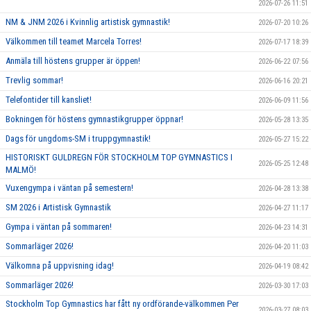
2026-07-26 11:51
NM & JNM 2026 i Kvinnlig artistisk gymnastik!
2026-07-20 10:26
Välkommen till teamet Marcela Torres!
2026-07-17 18:39
Anmäla till höstens grupper är öppen!
2026-06-22 07:56
Trevlig sommar!
2026-06-16 20:21
Telefontider till kansliet!
2026-06-09 11:56
Bokningen för höstens gymnastikgrupper öppnar!
2026-05-28 13:35
Dags för ungdoms-SM i truppgymnastik!
2026-05-27 15:22
HISTORISKT GULDREGN FÖR STOCKHOLM TOP GYMNASTICS I
2026-05-25 12:48
MALMÖ!
Vuxengympa i väntan på semestern!
2026-04-28 13:38
SM 2026 i Artistisk Gymnastik
2026-04-27 11:17
Gympa i väntan på sommaren!
2026-04-23 14:31
Sommarläger 2026!
2026-04-20 11:03
Välkomna på uppvisning idag!
2026-04-19 08:42
Sommarläger 2026!
2026-03-30 17:03
Stockholm Top Gymnastics har fått ny ordförande-välkommen Per
2026-03-27 08:03