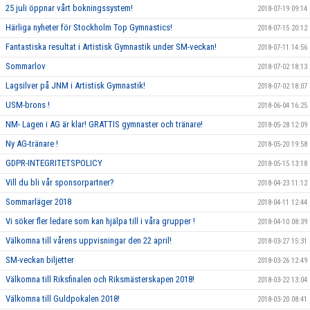
25 juli öppnar vårt bokningssystem!
2018-07-19 09:14
Härliga nyheter för Stockholm Top Gymnastics!
2018-07-15 20:12
Fantastiska resultat i Artistisk Gymnastik under SM-veckan!
2018-07-11 14:56
Sommarlov
2018-07-02 18:13
Lagsilver på JNM i Artistisk Gymnastik!
2018-07-02 18:07
USM-brons !
2018-06-04 16:25
NM- Lagen i AG är klar! GRATTIS gymnaster och tränare!
2018-05-28 12:09
Ny AG-tränare !
2018-05-20 19:58
GDPR-INTEGRITETSPOLICY
2018-05-15 13:18
Vill du bli vår sponsorpartner?
2018-04-23 11:12
Sommarläger 2018
2018-04-11 12:44
Vi söker fler ledare som kan hjälpa till i våra grupper !
2018-04-10 08:39
Välkomna till vårens uppvisningar den 22 april!
2018-03-27 15:31
SM-veckan biljetter
2018-03-26 12:49
Välkomna till Riksfinalen och Riksmästerskapen 2018!
2018-03-22 13:04
Välkomna till Guldpokalen 2018!
2018-03-20 08:41