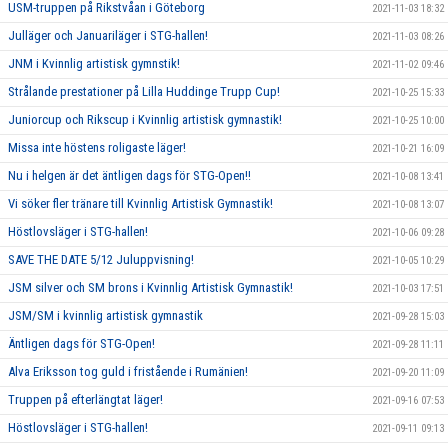
USM-truppen på Rikstvåan i Göteborg
2021-11-03 18:32
Julläger och Januariläger i STG-hallen!
2021-11-03 08:26
JNM i Kvinnlig artistisk gymnstik!
2021-11-02 09:46
Strålande prestationer på Lilla Huddinge Trupp Cup!
2021-10-25 15:33
Juniorcup och Rikscup i Kvinnlig artistisk gymnastik!
2021-10-25 10:00
Missa inte höstens roligaste läger!
2021-10-21 16:09
Nu i helgen är det äntligen dags för STG-Open!!
2021-10-08 13:41
Vi söker fler tränare till Kvinnlig Artistisk Gymnastik!
2021-10-08 13:07
Höstlovsläger i STG-hallen!
2021-10-06 09:28
SAVE THE DATE 5/12 Juluppvisning!
2021-10-05 10:29
JSM silver och SM brons i Kvinnlig Artistisk Gymnastik!
2021-10-03 17:51
JSM/SM i kvinnlig artistisk gymnastik
2021-09-28 15:03
Äntligen dags för STG-Open!
2021-09-28 11:11
Alva Eriksson tog guld i fristående i Rumänien!
2021-09-20 11:09
Truppen på efterlängtat läger!
2021-09-16 07:53
Höstlovsläger i STG-hallen!
2021-09-11 09:13