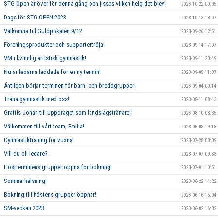
STG Open är över för denna gång och jisses vilken helg det blev!
2023-10-22 09:05
Dags för STG OPEN 2023
2023-10-13 18:07
Välkomna till Guldpokalen 9/12
2023-09-26 12:51
Föreningsprodukter och supportertröja!
2023-09-14 17:07
VM i kvinnlig artistisk gymnastik!
2023-09-11 20:49
Nu är ledarna laddade för en ny termin!
2023-09-05 11:07
Äntligen börjar terminen för barn -och breddgrupper!
2023-09-04 09:14
Träna gymnastik med oss!
2023-08-11 08:43
Grattis Johan till uppdraget som landslagstränare!
2023-08-10 08:35
Välkommen till vårt team, Emilia!
2023-08-03 19:18
Gymnastikträning för vuxna!
2023-07-28 08:39
Vill du bli ledare?
2023-07-07 09:33
Höstterminens grupper öppna för bokning!
2023-07-01 10:51
Sommarhälsning!
2023-06-22 14:22
Bokning till höstens grupper öppnar!
2023-06-16 16:04
SM-veckan 2023
2023-06-02 16:32