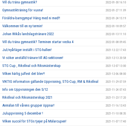
Vill du träna gymnastik?
2022-01-30 16:10
Gymnastikträning för vuxna!
2022-01-27 11:09
Föräldra-barngympa! Häng med ni med!!
2022-01-24 15:19
Välkommen till en ny termin!
2022-01-18 09:57
Johan Wikås landslagstränare 2022
2022-01-13 11:10
Vill du träna gymnastik? Terminen startar vecka 4
2022-01-08 09:45
Jul/nyårläger inställt i STG-hallen!
2021-12-22 17:43
Vi söker anställd tränare till AG-sektionen!
2021-12-13 20:58
STG Cup , Riksfinal och Riksmästerskap
2021-12-07 13:00
Vilken härlig julfest det blev!!
2021-12-06 08:00
VIKTIG information gällande Uppvisning, STG-Cup, RM & Riksfinal
2021-11-29 07:59
Info om Uppvisningen den 5/12
2021-11-24 07:43
Riksfinal och Riksmästerskap 2021
2021-11-23 17:20
Anmälan till vårens grupper öppnar!
2021-11-16 13:43
Juluppvisning 5 december !
2021-11-10 08:35
Vilken succé för STGs tjejer på Mälarcupen!
2021-11-07 17:40