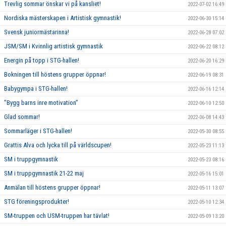
Trevlig sommar önskar vi på kansliet!
2022-07-02 16:49
Nordiska mästerskapen i Artistisk gymnastik!
2022-06-30 15:14
Svensk juniormästarinna!
2022-06-28 07:02
JSM/SM i Kvinnlig artistisk gymnastik
2022-06-22 08:12
Energin på topp i STG-hallen!
2022-06-20 16:29
Bokningen till höstens grupper öppnar!
2022-06-19 08:31
Babygympa i STG-hallen!
2022-06-16 12:14
”Bygg barns inre motivation”
2022-06-10 12:50
Glad sommar!
2022-06-08 14:43
Sommarläger i STG-hallen!
2022-05-30 08:55
Grattis Alva och lycka till på världscupen!
2022-05-23 11:13
SM i truppgymnastik
2022-05-23 08:16
SM i truppgymnastik 21-22 maj
2022-05-16 15:01
Anmälan till höstens grupper öppnar!
2022-05-11 13:07
STG föreningsprodukter!
2022-05-10 12:34
SM-truppen och USM-truppen har tävlat!
2022-05-09 13:20