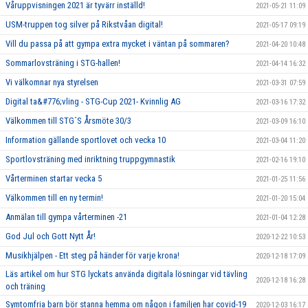
Våruppvisningen 2021 är tyvärr inställd!
2021-05-21 11:09
USM-truppen tog silver på Rikstvåan digital!
2021-05-17 09:19
Vill du passa på att gympa extra mycket i väntan på sommaren?
2021-04-20 10:48
Sommarlovsträning i STG-hallen!
2021-04-14 16:32
Vi välkomnar nya styrelsen
2021-03-31 07:59
Digital ta&#776;vling - STG-Cup 2021- Kvinnlig AG
2021-03-16 17:32
Välkommen till STG´S Årsmöte 30/3
2021-03-09 16:10
Information gällande sportlovet och vecka 10
2021-03-04 11:20
Sportlovsträning med inriktning truppgymnastik
2021-02-16 19:10
Vårterminen startar vecka 5
2021-01-25 11:56
Välkommen till en ny termin!
2021-01-20 15:04
Anmälan till gympa vårterminen -21
2021-01-04 12:28
God Jul och Gott Nytt År!
2020-12-22 10:53
Musikhjälpen - Ett steg på händer för varje krona!
2020-12-18 17:09
Läs artikel om hur STG lyckats använda digitala lösningar vid tävling
2020-12-18 16:28
och träning
Symtomfria barn bör stanna hemma om någon i familjen har covid-19
2020-12-03 16:17