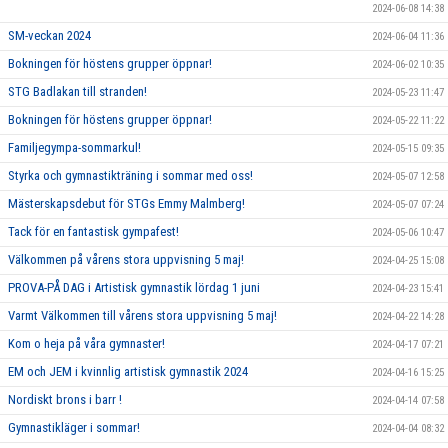
2024-06-08 14:38
SM-veckan 2024
2024-06-04 11:36
Bokningen för höstens grupper öppnar!
2024-06-02 10:35
STG Badlakan till stranden!
2024-05-23 11:47
Bokningen för höstens grupper öppnar!
2024-05-22 11:22
Familjegympa-sommarkul!
2024-05-15 09:35
Styrka och gymnastikträning i sommar med oss!
2024-05-07 12:58
Mästerskapsdebut för STGs Emmy Malmberg!
2024-05-07 07:24
Tack för en fantastisk gympafest!
2024-05-06 10:47
Välkommen på vårens stora uppvisning 5 maj!
2024-04-25 15:08
PROVA-PÅ DAG i Artistisk gymnastik lördag 1 juni
2024-04-23 15:41
Varmt Välkommen till vårens stora uppvisning 5 maj!
2024-04-22 14:28
Kom o heja på våra gymnaster!
2024-04-17 07:21
EM och JEM i kvinnlig artistisk gymnastik 2024
2024-04-16 15:25
Nordiskt brons i barr !
2024-04-14 07:58
Gymnastikläger i sommar!
2024-04-04 08:32