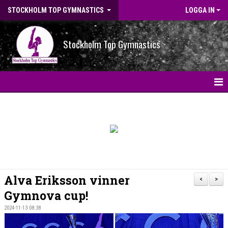
STOCKHOLM TOP GYMNASTICS
LOGGA IN
Stockholm Top Gymnastics
HEM
NYHETER
BILDGALLERI
NYHETSARKIV
Alva Eriksson vinner
<
>
OM FÖRENINGEN
Gymnova cup!
2024-11-13 08:38
STG-HALLEN