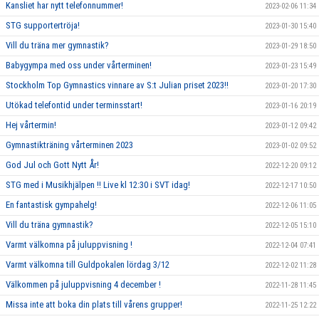
Kansliet har nytt telefonnummer!
2023-02-06 11:34
STG supportertröja!
2023-01-30 15:40
Vill du träna mer gymnastik?
2023-01-29 18:50
Babygympa med oss under vårterminen!
2023-01-23 15:49
Stockholm Top Gymnastics vinnare av S:t Julian priset 2023!!
2023-01-20 17:30
Utökad telefontid under terminsstart!
2023-01-16 20:19
Hej vårtermin!
2023-01-12 09:42
Gymnastikträning vårterminen 2023
2023-01-02 09:52
God Jul och Gott Nytt År!
2022-12-20 09:12
STG med i Musikhjälpen !! Live kl 12:30 i SVT idag!
2022-12-17 10:50
En fantastisk gympahelg!
2022-12-06 11:05
Vill du träna gymnastik?
2022-12-05 15:10
Varmt välkomna på juluppvisning !
2022-12-04 07:41
Varmt välkomna till Guldpokalen lördag 3/12
2022-12-02 11:28
Välkommen på juluppvisning 4 december !
2022-11-28 11:45
Missa inte att boka din plats till vårens grupper!
2022-11-25 12:22