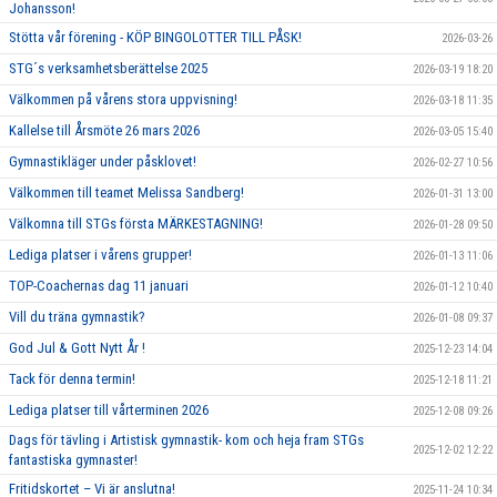
Johansson!
Stötta vår förening - KÖP BINGOLOTTER TILL PÅSK!
2026-03-26
STG´s verksamhetsberättelse 2025
2026-03-19 18:20
Välkommen på vårens stora uppvisning!
2026-03-18 11:35
Kallelse till Årsmöte 26 mars 2026
2026-03-05 15:40
Gymnastikläger under påsklovet!
2026-02-27 10:56
Välkommen till teamet Melissa Sandberg!
2026-01-31 13:00
Välkomna till STGs första MÄRKESTAGNING!
2026-01-28 09:50
Lediga platser i vårens grupper!
2026-01-13 11:06
TOP-Coachernas dag 11 januari
2026-01-12 10:40
Vill du träna gymnastik?
2026-01-08 09:37
God Jul & Gott Nytt År !
2025-12-23 14:04
Tack för denna termin!
2025-12-18 11:21
Lediga platser till vårterminen 2026
2025-12-08 09:26
Dags för tävling i Artistisk gymnastik- kom och heja fram STGs
2025-12-02 12:22
fantastiska gymnaster!
Fritidskortet – Vi är anslutna!
2025-11-24 10:34