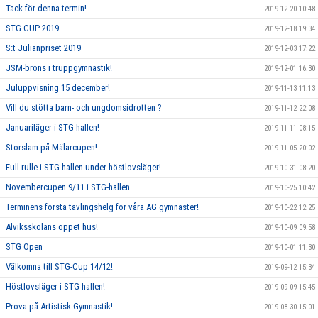
Tack för denna termin!
2019-12-20 10:48
STG CUP 2019
2019-12-18 19:34
S:t Julianpriset 2019
2019-12-03 17:22
JSM-brons i truppgymnastik!
2019-12-01 16:30
Juluppvisning 15 december!
2019-11-13 11:13
Vill du stötta barn- och ungdomsidrotten ?
2019-11-12 22:08
Januariläger i STG-hallen!
2019-11-11 08:15
Storslam på Mälarcupen!
2019-11-05 20:02
Full rulle i STG-hallen under höstlovsläger!
2019-10-31 08:20
Novembercupen 9/11 i STG-hallen
2019-10-25 10:42
Terminens första tävlingshelg för våra AG gymnaster!
2019-10-22 12:25
Alviksskolans öppet hus!
2019-10-09 09:58
STG Open
2019-10-01 11:30
Välkomna till STG-Cup 14/12!
2019-09-12 15:34
Höstlovsläger i STG-hallen!
2019-09-09 15:45
Prova på Artistisk Gymnastik!
2019-08-30 15:01