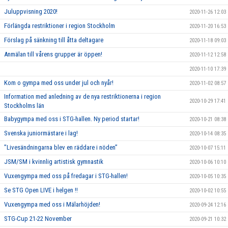
Juluppvisning 2020!
2020-11-26 12:03
Förlängda restriktioner i region Stockholm
2020-11-20 16:53
Förslag på sänkning till åtta deltagare
2020-11-18 09:03
Anmälan till vårens grupper är öppen!
2020-11-12 12:58
2020-11-10 17:39
Kom o gympa med oss under jul och nyår!
2020-11-02 08:57
Information med anledning av de nya restriktionerna i region
2020-10-29 17:41
Stockholms län
Babygympa med oss i STG-hallen. Ny period startar!
2020-10-21 08:38
Svenska juniormästare i lag!
2020-10-14 08:35
”Livesändningarna blev en räddare i nöden”
2020-10-07 15:11
JSM/SM i kvinnlig artistisk gymnastik
2020-10-06 10:10
Vuxengympa med oss på fredagar i STG-hallen!
2020-10-05 10:35
Se STG Open LIVE i helgen !!
2020-10-02 10:55
Vuxengympa med oss i Mälarhöjden!
2020-09-24 12:16
STG-Cup 21-22 November
2020-09-21 10:32