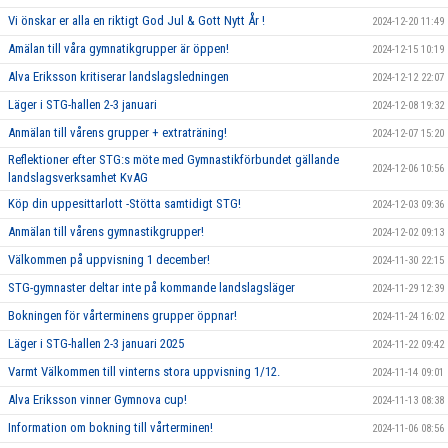
Vi önskar er alla en riktigt God Jul & Gott Nytt År !
2024-12-20 11:49
Amälan till våra gymnatikgrupper är öppen!
2024-12-15 10:19
Alva Eriksson kritiserar landslagsledningen
2024-12-12 22:07
Läger i STG-hallen 2-3 januari
2024-12-08 19:32
Anmälan till vårens grupper + extraträning!
2024-12-07 15:20
Reflektioner efter STG:s möte med Gymnastikförbundet gällande
2024-12-06 10:56
landslagsverksamhet KvAG
Köp din uppesittarlott -Stötta samtidigt STG!
2024-12-03 09:36
Anmälan till vårens gymnastikgrupper!
2024-12-02 09:13
Välkommen på uppvisning 1 december!
2024-11-30 22:15
STG-gymnaster deltar inte på kommande landslagsläger
2024-11-29 12:39
Bokningen för vårterminens grupper öppnar!
2024-11-24 16:02
Läger i STG-hallen 2-3 januari 2025
2024-11-22 09:42
Varmt Välkommen till vinterns stora uppvisning 1/12.
2024-11-14 09:01
Alva Eriksson vinner Gymnova cup!
2024-11-13 08:38
Information om bokning till vårterminen!
2024-11-06 08:56