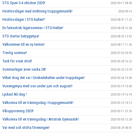
STG Open 3-4 oktober 2020!
2020-09-17 08:00
Höstlovsläger med inriktning truppgymnastik!
2020-09-14
Höstlovsläger i STG-hallen!!
2020-08-31 17:22
En fantastisk lägersommar i STG-Hallen!
2020-08-28 16:28
STG startar babygympa!
2020-08-25 12:02
Välkommen till en ny termin!
2020-08-17 11:36
Trevlig sommar!
2020-07-03 09:55
Tack för visat stöd!
2020-05-28 16:22
Sommarläger även vecka 28!
2020-05-25 15:59
Vilket drag det var i Enskedehallen under truppdagen!
2020-05-24 10:04
Vuxengympa med oss under juni och augusti!
2020-05-19 10:00
Lyckad AG-dag !
2020-05-18 16:18
Välkomna till en träningsdag i truppgymnastik!
2020-05-14 18:12
Våruppvisning 2020!
2020-05-11 07:35
Välkomna till en träningsdag i Artistisk Gymnastik!
2020-05-05 15:28
Var med och stötta föreningen!
2020-04-29 08:01