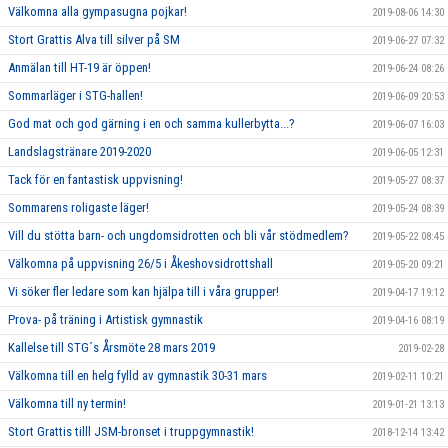
Välkomna alla gympasugna pojkar!
2019-08-06 14:30
Stort Grattis Alva till silver på SM
2019-06-27 07:32
Anmälan till HT-19 är öppen!
2019-06-24 08:26
Sommarläger i STG-hallen!
2019-06-09 20:53
God mat och god gärning i en och samma kullerbytta...?
2019-06-07 16:03
Landslagstränare 2019-2020
2019-06-05 12:31
Tack för en fantastisk uppvisning!
2019-05-27 08:37
Sommarens roligaste läger!
2019-05-24 08:39
Vill du stötta barn- och ungdomsidrotten och bli vår stödmedlem?
2019-05-22 08:45
Välkomna på uppvisning 26/5 i Åkeshovsidrottshall
2019-05-20 09:21
Vi söker fler ledare som kan hjälpa till i våra grupper!
2019-04-17 19:12
Prova- på träning i Artistisk gymnastik
2019-04-16 08:19
Kallelse till STG´s Årsmöte 28 mars 2019
2019-02-28
Välkomna till en helg fylld av gymnastik 30-31 mars
2019-02-11 10:21
Välkomna till ny termin!
2019-01-21 13:13
Stort Grattis tilll JSM-bronset i truppgymnastik!
2018-12-14 13:42