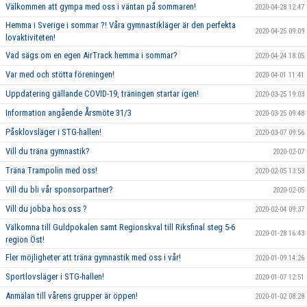
Välkommen att gympa med oss i väntan på sommaren!
2020-04-28 12:47
Hemma i Sverige i sommar ?! Våra gymnastikläger är den perfekta
2020-04-25 09:09
lovaktiviteten!
Vad sägs om en egen AirTrack hemma i sommar?
2020-04-24 18:05
Var med och stötta föreningen!
2020-04-01 11:41
Uppdatering gällande COVID-19, träningen startar igen!
2020-03-25 19:03
Information angående Årsmöte 31/3
2020-03-25 09:48
Påsklovsläger i STG-hallen!
2020-03-07 09:56
Vill du träna gymnastik?
2020-02-07
Träna Trampolin med oss!
2020-02-05 13:53
Vill du bli vår sponsorpartner?
2020-02-05
Vill du jobba hos oss ?
2020-02-04 09:37
Välkomna till Guldpokalen samt Regionskval till Riksfinal steg 5-6
2020-01-28 16:43
region Öst!
Fler möjligheter att träna gymnastik med oss i vår!
2020-01-09 14:26
Sportlovsläger i STG-hallen!
2020-01-07 12:51
Anmälan till vårens grupper är öppen!
2020-01-02 08:28