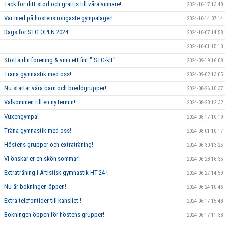
Tack för ditt stöd och grattis till våra vinnare!
2024-10-17 13:48
Var med på höstens roligaste gympaläger!
2024-10-14 07:14
Dags för STG OPEN 2024
2024-10-07 14:58
2024-10-01 15:10
Stötta din förening & vinn ett fint " STG-kit"
2024-09-19 16:08
Träna gymnastik med oss!
2024-09-02 13:05
Nu startar våra barn och breddgrupper!
2024-08-26 10:37
Välkommen till en ny termin!
2024-08-20 12:32
Vuxengympa!
2024-08-17 10:19
Träna gymnastik med oss!
2024-08-01 10:17
Höstens grupper och extraträning!
2024-06-30 13:25
Vi önskar er en skön sommar!
2024-06-28 16:35
Extraträning i Artistisk gymnastik HT-24 !
2024-06-27 14:59
Nu är bokningen öppen!
2024-06-24 10:46
Extra telefontider till kansliet !
2024-06-17 15:48
Bokningen öppen för höstens grupper!
2024-06-17 11:38