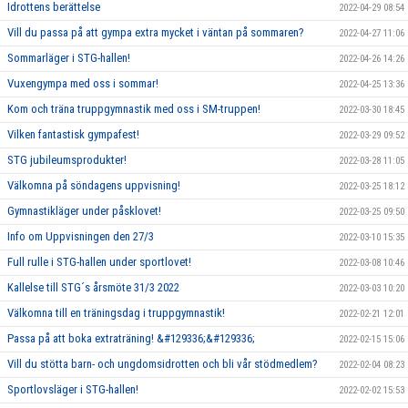
Idrottens berättelse
2022-04-29 08:54
Vill du passa på att gympa extra mycket i väntan på sommaren?
2022-04-27 11:06
Sommarläger i STG-hallen!
2022-04-26 14:26
Vuxengympa med oss i sommar!
2022-04-25 13:36
Kom och träna truppgymnastik med oss i SM-truppen!
2022-03-30 18:45
Vilken fantastisk gympafest!
2022-03-29 09:52
STG jubileumsprodukter!
2022-03-28 11:05
Välkomna på söndagens uppvisning!
2022-03-25 18:12
Gymnastikläger under påsklovet!
2022-03-25 09:50
Info om Uppvisningen den 27/3
2022-03-10 15:35
Full rulle i STG-hallen under sportlovet!
2022-03-08 10:46
Kallelse till STG´s årsmöte 31/3 2022
2022-03-03 10:20
Välkomna till en träningsdag i truppgymnastik!
2022-02-21 12:01
Passa på att boka extraträning! &#129336;&#129336;
2022-02-15 15:06
Vill du stötta barn- och ungdomsidrotten och bli vår stödmedlem?
2022-02-04 08:23
Sportlovsläger i STG-hallen!
2022-02-02 15:53