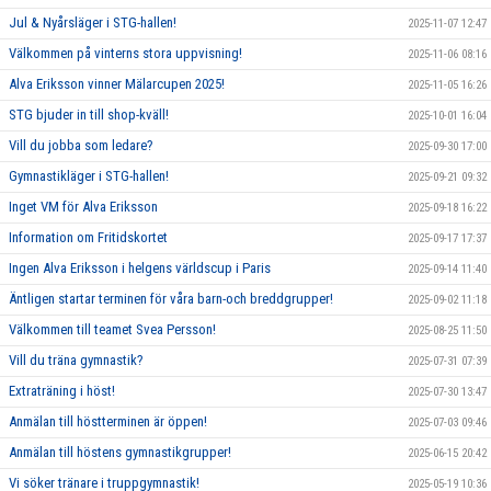
Jul & Nyårsläger i STG-hallen!
2025-11-07 12:47
Välkommen på vinterns stora uppvisning!
2025-11-06 08:16
Alva Eriksson vinner Mälarcupen 2025!
2025-11-05 16:26
STG bjuder in till shop-kväll!
2025-10-01 16:04
Vill du jobba som ledare?
2025-09-30 17:00
Gymnastikläger i STG-hallen!
2025-09-21 09:32
Inget VM för Alva Eriksson
2025-09-18 16:22
Information om Fritidskortet
2025-09-17 17:37
Ingen Alva Eriksson i helgens världscup i Paris
2025-09-14 11:40
Äntligen startar terminen för våra barn-och breddgrupper!
2025-09-02 11:18
Välkommen till teamet Svea Persson!
2025-08-25 11:50
Vill du träna gymnastik?
2025-07-31 07:39
Extraträning i höst!
2025-07-30 13:47
Anmälan till höstterminen är öppen!
2025-07-03 09:46
Anmälan till höstens gymnastikgrupper!
2025-06-15 20:42
Vi söker tränare i truppgymnastik!
2025-05-19 10:36