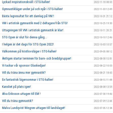
Lyckad inspirationskväll i STG-hallen!
2022-11-18 08:03
Gymnastikläger under jul och nyår i STG-hallen!
2022-11-03 12:49
Bästa lagresultat för ett damlag på VM !
2022-10-31 21:12
VM i artistisk gymnastik med 2 deltagare från STG!
2022-10-25 19:30
Uttagningen till VM i artistisk gymnastik är klar!
2022-10-11 20:21
STG Open är slut för denna gång...
2022-10-10 12:46
I helgen är det dags för STG Open 2022!
2022-10-03 10:57
Välkommen på höstlovsläger i STG-hallen!
2022-09-05 08:12
Äntligen startar terminen för barn- och breddgrupper!
2022-08-30 15:01
Vi tackar vår sponsor Glaskedjan!
2022-08-22 10:03
Vill du träna ännu mer gymnastik?
2022-08-21 18:43
En fantastisk lägersommar i STG-hallen!
2022-08-15 11:48
Kansliet på plats igen!
2022-08-08 13:59
Alva Eriksson uttagen till EM !
2022-07-30 19:46
Vill du träna gymnastik?
2022-07-09 12:44
Malva Lundqvist Wingren uttagen till landslaget!
2022-07-05 12:34