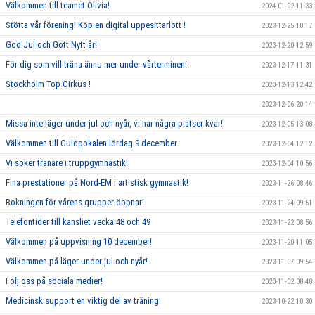
Välkommen till teamet Olivia!
2024-01-02 11:33
Stötta vår förening! Köp en digital uppesittarlott !
2023-12-25 10:17
God Jul och Gott Nytt år!
2023-12-20 12:59
För dig som vill träna ännu mer under vårterminen!
2023-12-17 11:31
Stockholm Top Cirkus !
2023-12-13 12:42
2023-12-06 20:14
Missa inte läger under jul och nyår, vi har några platser kvar!
2023-12-05 13:08
Välkommen till Guldpokalen lördag 9 december
2023-12-04 12:12
Vi söker tränare i truppgymnastik!
2023-12-04 10:56
Fina prestationer på Nord-EM i artistisk gymnastik!
2023-11-26 08:46
Bokningen för vårens grupper öppnar!
2023-11-24 09:51
Telefontider till kansliet vecka 48 och 49
2023-11-22 08:56
Välkommen på uppvisning 10 december!
2023-11-20 11:05
Välkommen på läger under jul och nyår!
2023-11-07 09:54
Följ oss på sociala medier!
2023-11-02 08:48
Medicinsk support en viktig del av träning
2023-10-22 10:30