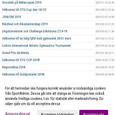
Storslam på Mälarcupen 2019
2019-11-12 22:24
Välkomna till STG-Cup den 14/12!
2019-09-12 15:30
JSM/SM 2019
2019-07-02 14:48
Riksfinal och Riksmästerskap 2019
2019-05-13 17:25
Ungdomsmötet och Challange Eskilstuna 27/4-19
2019-05-02 11:34
Välkomna till en helg fylld med gymnastik 30-31 mars
2019-03-12 19:21
Lisbon International Artistic Gymnastics Tournament
2019-03-05 20:50
Grand Prix de Nimés
2019-01-30 10:11
Välkomna till STG CUP 2018!
2018-10-05 17:28
Regionsfinal 2018
2018-04-07 19:07
Välkomna till Guldpokalen 2018!
2018-03-20 08:49
Film-Smakprov från några AG träningar
2018-02-20 16:30
För att hemsidan ska fungera korrekt använder vi nödvändiga cookies
I Love STG
2018-02-14 08:47
från SportAdmin. Dessa går inte att stänga av. Föreningen kan också
använda frivilliga cookies, t.ex. för statistik eller marknadsföring. Du
väljer själv om du vill acceptera dessa.
Cookie-inställningar
Gå till Webbversion
Anpassa dina val
Acceptera nödvändiga
Acceptera alla