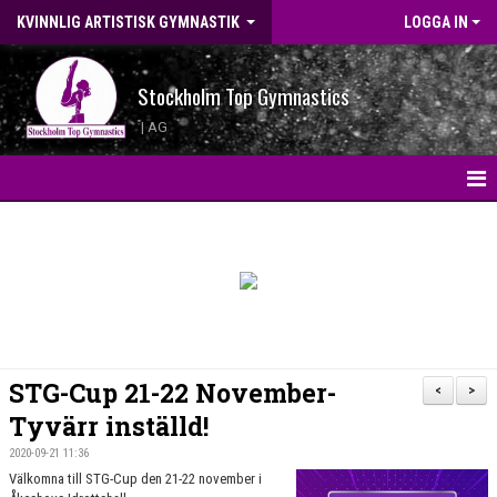
KVINNLIG ARTISTISK GYMNASTIK
LOGGA IN
Stockholm Top Gymnastics
| AG
HEM
KONTAKT
LANDSLAGSGYMNASTER 2026
BILDGALLERI
STG-Cup 21-22 November-
<
>
WEBBSHOP
Tyvärr inställd!
2020-09-21 11:36
NYHETER
Välkomna till STG-Cup den 21-22 november i