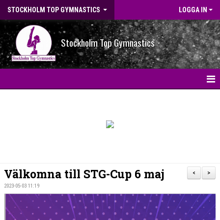
STOCKHOLM TOP GYMNASTICS
LOGGA IN
Stockholm Top Gymnastics
HEM
NYHETER
BILDGALLERI
NYHETSARKIV
Välkomna till STG-Cup 6 maj
<
>
OM FÖRENINGEN
2023-05-03 11:19
STG-HALLEN