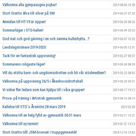
Välkomna alla gympasugna pojkar!
2019-08-06 14:30
Stort Grattis Alva till silver på SM
2019-06-27 07:32
Anmälan till HT-19 är öppen!
2019-06-24 08:26
Sommarläger i STG-hallen!
2019-06-09 20:53
God mat och god gärning i en och samma kullerbytta...?
2019-06-07 16:03
Landslagstränare 2019-2020
2019-06-05 12:31
Tack för en fantastisk uppvisning!
2019-05-27 08:37
Sommarens roligaste läger!
2019-05-24 08:39
Vill du stötta barn- och ungdomsidrotten och bli vår stödmedlem?
2019-05-22 08:45
Välkomna på uppvisning 26/5 i Åkeshovsidrottshall
2019-05-20 09:21
Vi söker fler ledare som kan hjälpa till i våra grupper!
2019-04-17 19:12
Prova- på träning i Artistisk gymnastik
2019-04-16 08:19
Kallelse till STG´s Årsmöte 28 mars 2019
2019-02-28
Välkomna till en helg fylld av gymnastik 30-31 mars
2019-02-11 10:21
Välkomna till ny termin!
2019-01-21 13:13
Stort Grattis tilll JSM-bronset i truppgymnastik!
2018-12-14 13:42