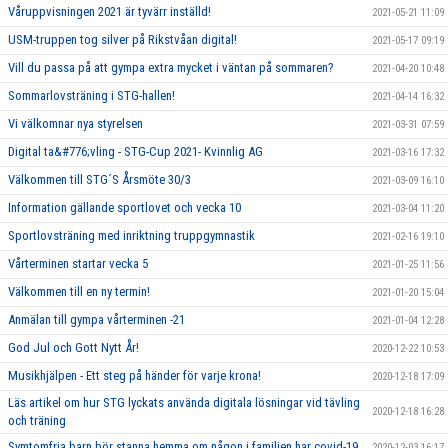
Våruppvisningen 2021 är tyvärr inställd!
2021-05-21 11:09
USM-truppen tog silver på Rikstvåan digital!
2021-05-17 09:19
Vill du passa på att gympa extra mycket i väntan på sommaren?
2021-04-20 10:48
Sommarlovsträning i STG-hallen!
2021-04-14 16:32
Vi välkomnar nya styrelsen
2021-03-31 07:59
Digital ta&#776;vling - STG-Cup 2021- Kvinnlig AG
2021-03-16 17:32
Välkommen till STG´S Årsmöte 30/3
2021-03-09 16:10
Information gällande sportlovet och vecka 10
2021-03-04 11:20
Sportlovsträning med inriktning truppgymnastik
2021-02-16 19:10
Vårterminen startar vecka 5
2021-01-25 11:56
Välkommen till en ny termin!
2021-01-20 15:04
Anmälan till gympa vårterminen -21
2021-01-04 12:28
God Jul och Gott Nytt År!
2020-12-22 10:53
Musikhjälpen - Ett steg på händer för varje krona!
2020-12-18 17:09
Läs artikel om hur STG lyckats använda digitala lösningar vid tävling
2020-12-18 16:28
och träning
Symtomfria barn bör stanna hemma om någon i familjen har covid-19
2020-12-03 16:17