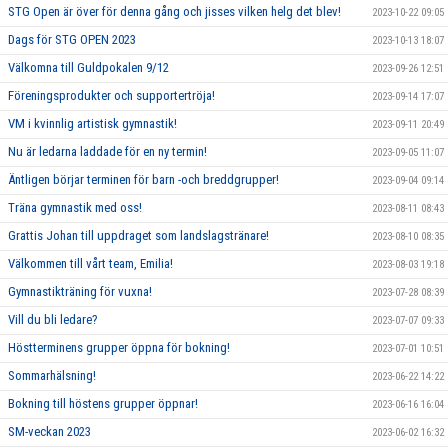
STG Open är över för denna gång och jisses vilken helg det blev!
2023-10-22 09:05
Dags för STG OPEN 2023
2023-10-13 18:07
Välkomna till Guldpokalen 9/12
2023-09-26 12:51
Föreningsprodukter och supportertröja!
2023-09-14 17:07
VM i kvinnlig artistisk gymnastik!
2023-09-11 20:49
Nu är ledarna laddade för en ny termin!
2023-09-05 11:07
Äntligen börjar terminen för barn -och breddgrupper!
2023-09-04 09:14
Träna gymnastik med oss!
2023-08-11 08:43
Grattis Johan till uppdraget som landslagstränare!
2023-08-10 08:35
Välkommen till vårt team, Emilia!
2023-08-03 19:18
Gymnastikträning för vuxna!
2023-07-28 08:39
Vill du bli ledare?
2023-07-07 09:33
Höstterminens grupper öppna för bokning!
2023-07-01 10:51
Sommarhälsning!
2023-06-22 14:22
Bokning till höstens grupper öppnar!
2023-06-16 16:04
SM-veckan 2023
2023-06-02 16:32