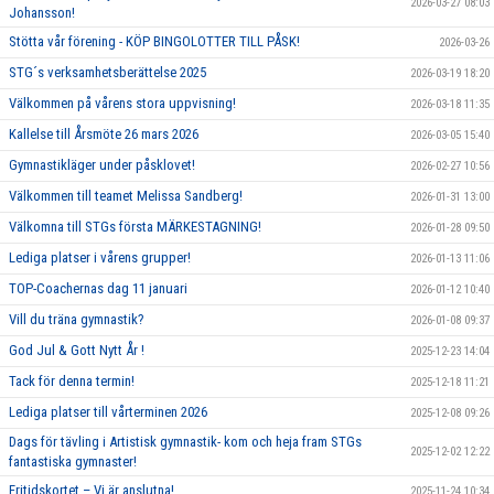
2026-03-27 08:03
Johansson!
Stötta vår förening - KÖP BINGOLOTTER TILL PÅSK!
2026-03-26
STG´s verksamhetsberättelse 2025
2026-03-19 18:20
Välkommen på vårens stora uppvisning!
2026-03-18 11:35
Kallelse till Årsmöte 26 mars 2026
2026-03-05 15:40
Gymnastikläger under påsklovet!
2026-02-27 10:56
Välkommen till teamet Melissa Sandberg!
2026-01-31 13:00
Välkomna till STGs första MÄRKESTAGNING!
2026-01-28 09:50
Lediga platser i vårens grupper!
2026-01-13 11:06
TOP-Coachernas dag 11 januari
2026-01-12 10:40
Vill du träna gymnastik?
2026-01-08 09:37
God Jul & Gott Nytt År !
2025-12-23 14:04
Tack för denna termin!
2025-12-18 11:21
Lediga platser till vårterminen 2026
2025-12-08 09:26
Dags för tävling i Artistisk gymnastik- kom och heja fram STGs
2025-12-02 12:22
fantastiska gymnaster!
Fritidskortet – Vi är anslutna!
2025-11-24 10:34