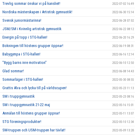
Trevlig sommar önskar vi på kansliet!
2022-07-02 16:49
Nordiska mästerskapen i Artistisk gymnastik!
2022-06-30 15:14
Svensk juniormästarinna!
2022-06-28 07:02
JSM/SM i Kvinnlig artistisk gymnastik
2022-06-22 08:12
Energin på topp i STG-hallen!
2022-06-20 16:29
Bokningen till höstens grupper öppnar!
2022-06-19 08:31
Babygympa i STG-hallen!
2022-06-16 12:14
”Bygg barns inre motivation”
2022-06-10 12:50
Glad sommar!
2022-06-08 14:43
Sommarläger i STG-hallen!
2022-05-30 08:55
Grattis Alva och lycka till på världscupen!
2022-05-23 11:13
SM i truppgymnastik
2022-05-23 08:16
SM i truppgymnastik 21-22 maj
2022-05-16 15:01
Anmälan till höstens grupper öppnar!
2022-05-11 13:07
STG föreningsprodukter!
2022-05-10 12:34
SM-truppen och USM-truppen har tävlat!
2022-05-09 13:20