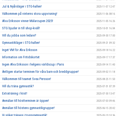
Jul & Nyårsläger i STG-hallen!
2025-11-07 12:47
Välkommen på vinterns stora uppvisning!
2025-11-06 08:16
Alva Eriksson vinner Mälarcupen 2025!
2025-11-05 16:26
STG bjuder in till shop-kväll!
2025-10-01 16:04
Vill du jobba som ledare?
2025-09-30 17:00
Gymnastikläger i STG-hallen!
2025-09-21 09:32
Inget VM för Alva Eriksson
2025-09-18 16:22
Information om Fritidskortet
2025-09-17 17:37
Ingen Alva Eriksson i helgens världscup i Paris
2025-09-14 11:40
Äntligen startar terminen för våra barn-och breddgrupper!
2025-09-02 11:18
Välkommen till teamet Svea Persson!
2025-08-25 11:50
Vill du träna gymnastik?
2025-07-31 07:39
Extraträning i höst!
2025-07-30 13:47
Anmälan till höstterminen är öppen!
2025-07-03 09:46
Anmälan till höstens gymnastikgrupper!
2025-06-15 20:42
Vi söker tränare i truppgymnastik!
2025-05-19 10:36