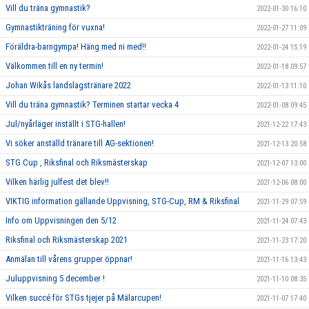
Vill du träna gymnastik?
2022-01-30 16:10
Gymnastikträning för vuxna!
2022-01-27 11:09
Föräldra-barngympa! Häng med ni med!!
2022-01-24 15:19
Välkommen till en ny termin!
2022-01-18 09:57
Johan Wikås landslagstränare 2022
2022-01-13 11:10
Vill du träna gymnastik? Terminen startar vecka 4
2022-01-08 09:45
Jul/nyårläger inställt i STG-hallen!
2021-12-22 17:43
Vi söker anställd tränare till AG-sektionen!
2021-12-13 20:58
STG Cup , Riksfinal och Riksmästerskap
2021-12-07 13:00
Vilken härlig julfest det blev!!
2021-12-06 08:00
VIKTIG information gällande Uppvisning, STG-Cup, RM & Riksfinal
2021-11-29 07:59
Info om Uppvisningen den 5/12
2021-11-24 07:43
Riksfinal och Riksmästerskap 2021
2021-11-23 17:20
Anmälan till vårens grupper öppnar!
2021-11-16 13:43
Juluppvisning 5 december !
2021-11-10 08:35
Vilken succé för STGs tjejer på Mälarcupen!
2021-11-07 17:40