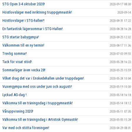
STG Open 3-4 oktober 2020!
2020-09-17 08:00
Höstlovsläger med inriktning truppgymnastik!
2020-09-14
Höstlovsläger i STG-hallen!!
2020-08-31 17:22
En fantastisk lägersommar i STG-Hallen!
2020-08-28 16:28
STG startar babygympa!
2020-08-25 12:02
Välkommen till en ny termin!
2020-08-17 11:36
Trevlig sommar!
2020-07-03 09:55
Tack för visat stöd!
2020-05-28 16:22
Sommarläger även vecka 28!
2020-05-25 15:59
Vilket drag det var i Enskedehallen under truppdagen!
2020-05-24 10:04
Vuxengympa med oss under juni och augusti!
2020-05-19 10:00
Lyckad AG-dag !
2020-05-18 16:18
Välkomna till en träningsdag i truppgymnastik!
2020-05-14 18:12
Våruppvisning 2020!
2020-05-11 07:35
Välkomna till en träningsdag i Artistisk Gymnastik!
2020-05-05 15:28
Var med och stötta föreningen!
2020-04-29 08:01