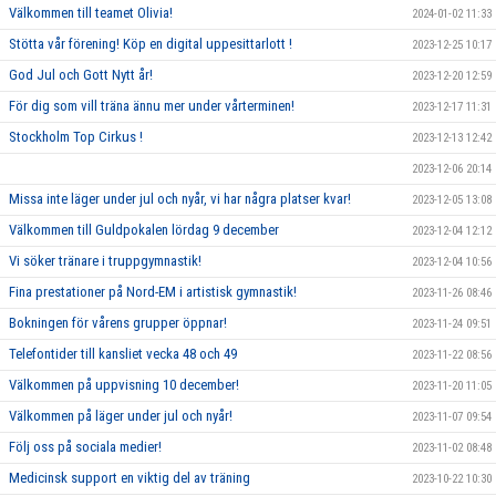
Välkommen till teamet Olivia!
2024-01-02 11:33
Stötta vår förening! Köp en digital uppesittarlott !
2023-12-25 10:17
God Jul och Gott Nytt år!
2023-12-20 12:59
För dig som vill träna ännu mer under vårterminen!
2023-12-17 11:31
Stockholm Top Cirkus !
2023-12-13 12:42
2023-12-06 20:14
Missa inte läger under jul och nyår, vi har några platser kvar!
2023-12-05 13:08
Välkommen till Guldpokalen lördag 9 december
2023-12-04 12:12
Vi söker tränare i truppgymnastik!
2023-12-04 10:56
Fina prestationer på Nord-EM i artistisk gymnastik!
2023-11-26 08:46
Bokningen för vårens grupper öppnar!
2023-11-24 09:51
Telefontider till kansliet vecka 48 och 49
2023-11-22 08:56
Välkommen på uppvisning 10 december!
2023-11-20 11:05
Välkommen på läger under jul och nyår!
2023-11-07 09:54
Följ oss på sociala medier!
2023-11-02 08:48
Medicinsk support en viktig del av träning
2023-10-22 10:30