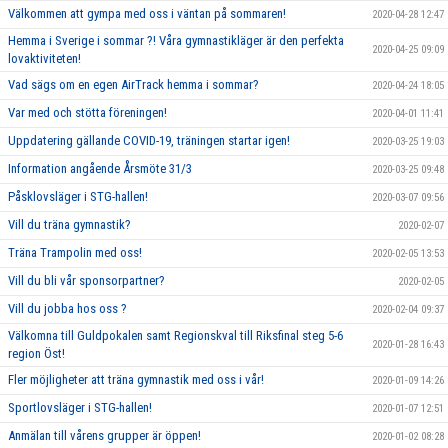
Välkommen att gympa med oss i väntan på sommaren!
2020-04-28 12:47
Hemma i Sverige i sommar ?! Våra gymnastikläger är den perfekta
2020-04-25 09:09
lovaktiviteten!
Vad sägs om en egen AirTrack hemma i sommar?
2020-04-24 18:05
Var med och stötta föreningen!
2020-04-01 11:41
Uppdatering gällande COVID-19, träningen startar igen!
2020-03-25 19:03
Information angående Årsmöte 31/3
2020-03-25 09:48
Påsklovsläger i STG-hallen!
2020-03-07 09:56
Vill du träna gymnastik?
2020-02-07
Träna Trampolin med oss!
2020-02-05 13:53
Vill du bli vår sponsorpartner?
2020-02-05
Vill du jobba hos oss ?
2020-02-04 09:37
Välkomna till Guldpokalen samt Regionskval till Riksfinal steg 5-6
2020-01-28 16:43
region Öst!
Fler möjligheter att träna gymnastik med oss i vår!
2020-01-09 14:26
Sportlovsläger i STG-hallen!
2020-01-07 12:51
Anmälan till vårens grupper är öppen!
2020-01-02 08:28