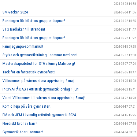
2024-06-08 14:38
SM-veckan 2024
2024-06-04 11:36
Bokningen för höstens grupper öppnar!
2024-06-02 10:35
STG Badlakan till stranden!
2024-05-23 11:47
Bokningen för höstens grupper öppnar!
2024-05-22 11:22
Familjegympa-sommarkul!
2024-05-15 09:35
Styrka och gymnastikträning i sommar med oss!
2024-05-07 12:58
Mästerskapsdebut för STGs Emmy Malmberg!
2024-05-07 07:24
Tack för en fantastisk gympafest!
2024-05-06 10:47
Välkommen på vårens stora uppvisning 5 maj!
2024-04-25 15:08
PROVA-PÅ DAG i Artistisk gymnastik lördag 1 juni
2024-04-23 15:41
Varmt Välkommen till vårens stora uppvisning 5 maj!
2024-04-22 14:28
Kom o heja på våra gymnaster!
2024-04-17 07:21
EM och JEM i kvinnlig artistisk gymnastik 2024
2024-04-16 15:25
Nordiskt brons i barr !
2024-04-14 07:58
Gymnastikläger i sommar!
2024-04-04 08:32