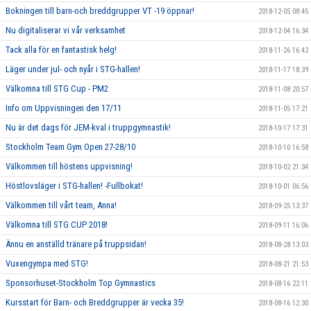
Bokningen till barn-och breddgrupper VT -19 öppnar!
2018-12-05 08:45
Nu digitaliserar vi vår verksamhet
2018-12-04 16:34
Tack alla för en fantastisk helg!
2018-11-26 16:42
Läger under jul- och nyår i STG-hallen!
2018-11-17 18:39
Välkomna till STG Cup - PM2
2018-11-08 20:57
Info om Uppvisningen den 17/11
2018-11-05 17:21
Nu är det dags för JEM-kval i truppgymnastik!
2018-10-17 17:31
Stockholm Team Gym Open 27-28/10
2018-10-10 16:58
Välkommen till höstens uppvisning!
2018-10-02 21:34
Höstlovsläger i STG-hallen! -Fullbokat!
2018-10-01 06:56
Välkommen till vårt team, Anna!
2018-09-25 13:37
Välkomna till STG CUP 2018!
2018-09-11 16:06
Ännu en anställd tränare på truppsidan!
2018-08-28 13:03
Vuxengympa med STG!
2018-08-21 21:53
Sponsorhuset-Stockholm Top Gymnastics
2018-08-16 22:11
Kursstart för Barn- och Breddgrupper är vecka 35!
2018-08-16 12:30