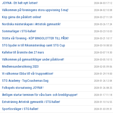
JOYNA - Ett helt nytt lotteri!
2024-04-03 17:12
Välkommen på föreningens stora uppvisning 5 maj!
2024-04-02 10:08
Köp gärna din påsklott online!
2024-03-27 11:59
Nordiska mästerskapen i Artistisk gymnastik!
2024-03-26 17:24
Sommarläger i STG-hallen!
2024-03-23 10:03
Stötta vår förening - KÖP BINGOLOTTER TILL PÅSK!
2024-03-21 10:17
STG bjuder in till Riksmästerskap samt STG Cup
2024-03-18 08:50
Kallelse till årsmöte den 27 mars
2024-03-07 19:30
Välkommen på gymnastikläger under påsklovet!
2024-03-05 10:15
Medlemsundersökning 2023
2024-02-05 09:06
Vi välkomnar Ebba till vår truppsektion!
2024-01-29 19:00
STG Academy - TopCoachernas Dag
2024-01-26 12:04
Folkspels storsatsning JOYNA !
2024-01-26 08:25
Äntligen startar terminen för våra barn- och breddgrupper!
2024-01-17 11:18
Extraträning Artistisk gymnastik i STG-hallen!
2024-01-10 16:55
Sportlovsläger i STG-hallen!
2024-01-03 09:31