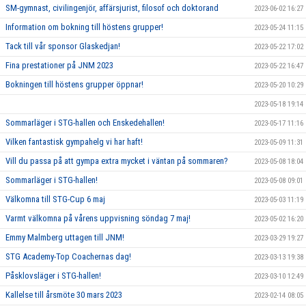
SM-gymnast, civilingenjör, affärsjurist, filosof och doktorand
2023-06-02 16:27
Information om bokning till höstens grupper!
2023-05-24 11:15
Tack till vår sponsor Glaskedjan!
2023-05-22 17:02
Fina prestationer på JNM 2023
2023-05-22 16:47
Bokningen till höstens grupper öppnar!
2023-05-20 10:29
2023-05-18 19:14
Sommarläger i STG-hallen och Enskedehallen!
2023-05-17 11:16
Vilken fantastisk gympahelg vi har haft!
2023-05-09 11:31
Vill du passa på att gympa extra mycket i väntan på sommaren?
2023-05-08 18:04
Sommarläger i STG-hallen!
2023-05-08 09:01
Välkomna till STG-Cup 6 maj
2023-05-03 11:19
Varmt välkomna på vårens uppvisning söndag 7 maj!
2023-05-02 16:20
Emmy Malmberg uttagen till JNM!
2023-03-29 19:27
STG Academy-Top Coachernas dag!
2023-03-13 19:38
Påsklovsläger i STG-hallen!
2023-03-10 12:49
Kallelse till årsmöte 30 mars 2023
2023-02-14 08:05