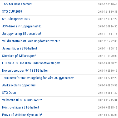
Tack för denna termin!
2019-12-20 10:48
STG CUP 2019
2019-12-18 19:34
S:t Julianpriset 2019
2019-12-03 17:22
JSM-brons i truppgymnastik!
2019-12-01 16:30
Juluppvisning 15 december!
2019-11-13 11:13
Vill du stötta barn- och ungdomsidrotten ?
2019-11-12 22:08
Januariläger i STG-hallen!
2019-11-11 08:15
Storslam på Mälarcupen!
2019-11-05 20:02
Full rulle i STG-hallen under höstlovsläger!
2019-10-31 08:20
Novembercupen 9/11 i STG-hallen
2019-10-25 10:42
Terminens första tävlingshelg för våra AG gymnaster!
2019-10-22 12:25
Alviksskolans öppet hus!
2019-10-09 09:58
STG Open
2019-10-01 11:30
Välkomna till STG-Cup 14/12!
2019-09-12 15:34
Höstlovsläger i STG-hallen!
2019-09-09 15:45
Prova på Artistisk Gymnastik!
2019-08-30 15:01