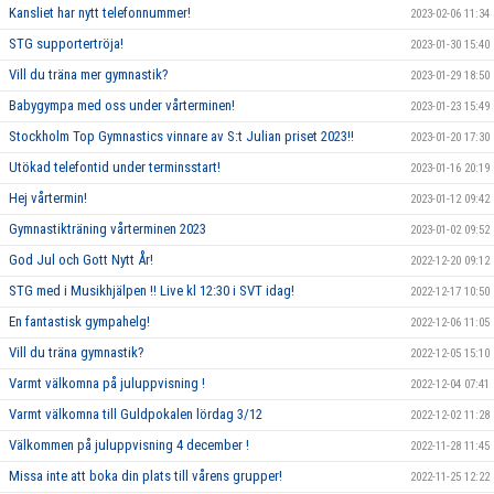
Kansliet har nytt telefonnummer!
2023-02-06 11:34
STG supportertröja!
2023-01-30 15:40
Vill du träna mer gymnastik?
2023-01-29 18:50
Babygympa med oss under vårterminen!
2023-01-23 15:49
Stockholm Top Gymnastics vinnare av S:t Julian priset 2023!!
2023-01-20 17:30
Utökad telefontid under terminsstart!
2023-01-16 20:19
Hej vårtermin!
2023-01-12 09:42
Gymnastikträning vårterminen 2023
2023-01-02 09:52
God Jul och Gott Nytt År!
2022-12-20 09:12
STG med i Musikhjälpen !! Live kl 12:30 i SVT idag!
2022-12-17 10:50
En fantastisk gympahelg!
2022-12-06 11:05
Vill du träna gymnastik?
2022-12-05 15:10
Varmt välkomna på juluppvisning !
2022-12-04 07:41
Varmt välkomna till Guldpokalen lördag 3/12
2022-12-02 11:28
Välkommen på juluppvisning 4 december !
2022-11-28 11:45
Missa inte att boka din plats till vårens grupper!
2022-11-25 12:22