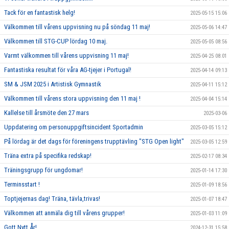
Tack för en fantastisk helg!
2025-05-15 15:06
Välkommen till vårens uppvisning nu på söndag 11 maj!
2025-05-06 14:47
Välkommen till STG-CUP lördag 10 maj.
2025-05-05 08:56
Varmt välkommen till vårens uppvisning 11 maj!
2025-04-25 08:01
Fantastiska resultat för våra AG-tjejer i Portugal!
2025-04-14 09:13
SM & JSM 2025 i Artistisk Gymnastik
2025-04-11 15:12
Välkommen till vårens stora uppvisning den 11 maj !
2025-04-04 15:14
Kallelse till årsmöte den 27 mars
2025-03-06
Uppdatering om personuppgiftsincident Sportadmin
2025-03-05 15:12
På lördag är det dags för föreningens trupptävling "STG Open light"
2025-03-05 12:59
Träna extra på specifika redskap!
2025-02-17 08:34
Träningsgrupp för ungdomar!
2025-01-14 17:30
Terminsstart !
2025-01-09 18:56
Toptjejernas dag! Träna, tävla,trivas!
2025-01-07 18:47
Välkommen att anmäla dig till vårens grupper!
2025-01-03 11:09
Gott Nytt År!
2024-12-31 15:58