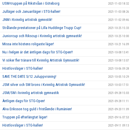
USM-truppen på Rikstvåan i Göteborg
2021-11-03 18:32
Julläger och Januariläger i STG-hallen!
2021-11-03 08:26
JNM i Kvinnlig artistisk gymnstik!
2021-11-02 09:46
Strålande prestationer på Lilla Huddinge Trupp Cup!
2021-10-25 15:33
Juniorcup och Rikscup i Kvinnlig artistisk gymnastik!
2021-10-25 10:00
Missa inte höstens roligaste läger!
2021-10-21 16:09
Nu i helgen är det äntligen dags för STG-Open!!
2021-10-08 13:41
Vi söker fler tränare till Kvinnlig Artistisk Gymnastik!
2021-10-08 13:07
Höstlovsläger i STG-hallen!
2021-10-06 09:28
SAVE THE DATE 5/12 Juluppvisning!
2021-10-05 10:29
JSM silver och SM brons i Kvinnlig Artistisk Gymnastik!
2021-10-03 17:51
JSM/SM i kvinnlig artistisk gymnastik
2021-09-28 15:03
Äntligen dags för STG-Open!
2021-09-28 11:11
Alva Eriksson tog guld i fristående i Rumänien!
2021-09-20 11:09
Truppen på efterlängtat läger!
2021-09-16 07:53
Höstlovsläger i STG-hallen!
2021-09-11 09:13