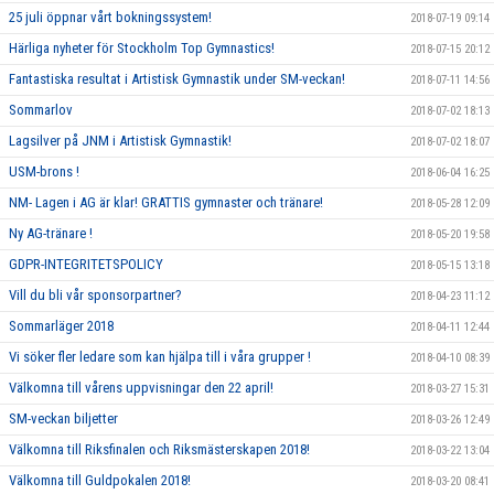
25 juli öppnar vårt bokningssystem!
2018-07-19 09:14
Härliga nyheter för Stockholm Top Gymnastics!
2018-07-15 20:12
Fantastiska resultat i Artistisk Gymnastik under SM-veckan!
2018-07-11 14:56
Sommarlov
2018-07-02 18:13
Lagsilver på JNM i Artistisk Gymnastik!
2018-07-02 18:07
USM-brons !
2018-06-04 16:25
NM- Lagen i AG är klar! GRATTIS gymnaster och tränare!
2018-05-28 12:09
Ny AG-tränare !
2018-05-20 19:58
GDPR-INTEGRITETSPOLICY
2018-05-15 13:18
Vill du bli vår sponsorpartner?
2018-04-23 11:12
Sommarläger 2018
2018-04-11 12:44
Vi söker fler ledare som kan hjälpa till i våra grupper !
2018-04-10 08:39
Välkomna till vårens uppvisningar den 22 april!
2018-03-27 15:31
SM-veckan biljetter
2018-03-26 12:49
Välkomna till Riksfinalen och Riksmästerskapen 2018!
2018-03-22 13:04
Välkomna till Guldpokalen 2018!
2018-03-20 08:41