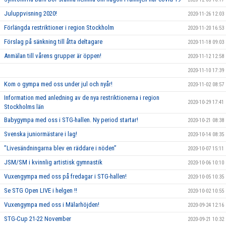
Juluppvisning 2020!
2020-11-26 12:03
Förlängda restriktioner i region Stockholm
2020-11-20 16:53
Förslag på sänkning till åtta deltagare
2020-11-18 09:03
Anmälan till vårens grupper är öppen!
2020-11-12 12:58
2020-11-10 17:39
Kom o gympa med oss under jul och nyår!
2020-11-02 08:57
Information med anledning av de nya restriktionerna i region
2020-10-29 17:41
Stockholms län
Babygympa med oss i STG-hallen. Ny period startar!
2020-10-21 08:38
Svenska juniormästare i lag!
2020-10-14 08:35
”Livesändningarna blev en räddare i nöden”
2020-10-07 15:11
JSM/SM i kvinnlig artistisk gymnastik
2020-10-06 10:10
Vuxengympa med oss på fredagar i STG-hallen!
2020-10-05 10:35
Se STG Open LIVE i helgen !!
2020-10-02 10:55
Vuxengympa med oss i Mälarhöjden!
2020-09-24 12:16
STG-Cup 21-22 November
2020-09-21 10:32