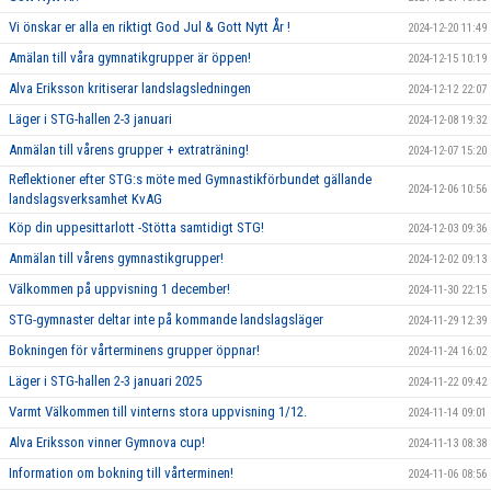
Vi önskar er alla en riktigt God Jul & Gott Nytt År !
2024-12-20 11:49
Amälan till våra gymnatikgrupper är öppen!
2024-12-15 10:19
Alva Eriksson kritiserar landslagsledningen
2024-12-12 22:07
Läger i STG-hallen 2-3 januari
2024-12-08 19:32
Anmälan till vårens grupper + extraträning!
2024-12-07 15:20
Reflektioner efter STG:s möte med Gymnastikförbundet gällande
2024-12-06 10:56
landslagsverksamhet KvAG
Köp din uppesittarlott -Stötta samtidigt STG!
2024-12-03 09:36
Anmälan till vårens gymnastikgrupper!
2024-12-02 09:13
Välkommen på uppvisning 1 december!
2024-11-30 22:15
STG-gymnaster deltar inte på kommande landslagsläger
2024-11-29 12:39
Bokningen för vårterminens grupper öppnar!
2024-11-24 16:02
Läger i STG-hallen 2-3 januari 2025
2024-11-22 09:42
Varmt Välkommen till vinterns stora uppvisning 1/12.
2024-11-14 09:01
Alva Eriksson vinner Gymnova cup!
2024-11-13 08:38
Information om bokning till vårterminen!
2024-11-06 08:56