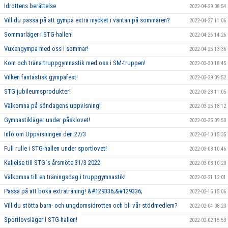
Idrottens berättelse
2022-04-29 08:54
Vill du passa på att gympa extra mycket i väntan på sommaren?
2022-04-27 11:06
Sommarläger i STG-hallen!
2022-04-26 14:26
Vuxengympa med oss i sommar!
2022-04-25 13:36
Kom och träna truppgymnastik med oss i SM-truppen!
2022-03-30 18:45
Vilken fantastisk gympafest!
2022-03-29 09:52
STG jubileumsprodukter!
2022-03-28 11:05
Välkomna på söndagens uppvisning!
2022-03-25 18:12
Gymnastikläger under påsklovet!
2022-03-25 09:50
Info om Uppvisningen den 27/3
2022-03-10 15:35
Full rulle i STG-hallen under sportlovet!
2022-03-08 10:46
Kallelse till STG´s årsmöte 31/3 2022
2022-03-03 10:20
Välkomna till en träningsdag i truppgymnastik!
2022-02-21 12:01
Passa på att boka extraträning! &#129336;&#129336;
2022-02-15 15:06
Vill du stötta barn- och ungdomsidrotten och bli vår stödmedlem?
2022-02-04 08:23
Sportlovsläger i STG-hallen!
2022-02-02 15:53