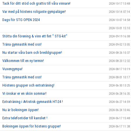
Tack för ditt stöd och grattis till våra vinnare!
2024-10-17 13:48
Var med på höstens roligaste gympaläger!
2024-10-14 07:14
Dags för STG OPEN 2024
2024-10-07 14:58
2024-10-01 15:10
Stötta din förening & vinn ett fint " STG-kit"
2024-09-19 16:08
Träna gymnastik med oss!
2024-09-02 13:05
Nu startar våra barn och breddgrupper!
2024-08-26 10:37
Välkommen till en ny termin!
2024-08-20 12:32
Vuxengympa!
2024-08-17 10:19
Träna gymnastik med oss!
2024-08-01 10:17
Höstens grupper och extraträning!
2024-06-30 13:25
Vi önskar er en skön sommar!
2024-06-28 16:35
Extraträning i Artistisk gymnastik HT-24 !
2024-06-27 14:59
Nu är bokningen öppen!
2024-06-24 10:46
Extra telefontider till kansliet !
2024-06-17 15:48
Bokningen öppen för höstens grupper!
2024-06-17 11:38