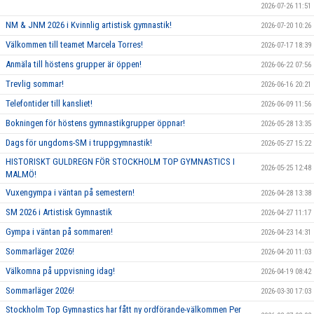
2026-07-26 11:51
NM & JNM 2026 i Kvinnlig artistisk gymnastik!
2026-07-20 10:26
Välkommen till teamet Marcela Torres!
2026-07-17 18:39
Anmäla till höstens grupper är öppen!
2026-06-22 07:56
Trevlig sommar!
2026-06-16 20:21
Telefontider till kansliet!
2026-06-09 11:56
Bokningen för höstens gymnastikgrupper öppnar!
2026-05-28 13:35
Dags för ungdoms-SM i truppgymnastik!
2026-05-27 15:22
HISTORISKT GULDREGN FÖR STOCKHOLM TOP GYMNASTICS I
2026-05-25 12:48
MALMÖ!
Vuxengympa i väntan på semestern!
2026-04-28 13:38
SM 2026 i Artistisk Gymnastik
2026-04-27 11:17
Gympa i väntan på sommaren!
2026-04-23 14:31
Sommarläger 2026!
2026-04-20 11:03
Välkomna på uppvisning idag!
2026-04-19 08:42
Sommarläger 2026!
2026-03-30 17:03
Stockholm Top Gymnastics har fått ny ordförande-välkommen Per