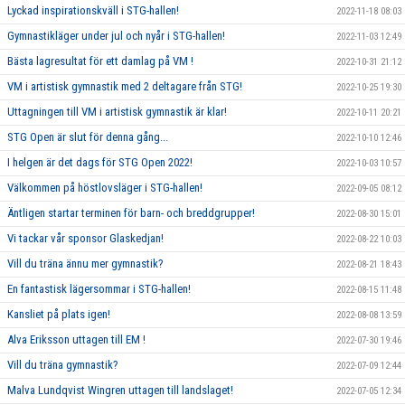
Lyckad inspirationskväll i STG-hallen!
2022-11-18 08:03
Gymnastikläger under jul och nyår i STG-hallen!
2022-11-03 12:49
Bästa lagresultat för ett damlag på VM !
2022-10-31 21:12
VM i artistisk gymnastik med 2 deltagare från STG!
2022-10-25 19:30
Uttagningen till VM i artistisk gymnastik är klar!
2022-10-11 20:21
STG Open är slut för denna gång...
2022-10-10 12:46
I helgen är det dags för STG Open 2022!
2022-10-03 10:57
Välkommen på höstlovsläger i STG-hallen!
2022-09-05 08:12
Äntligen startar terminen för barn- och breddgrupper!
2022-08-30 15:01
Vi tackar vår sponsor Glaskedjan!
2022-08-22 10:03
Vill du träna ännu mer gymnastik?
2022-08-21 18:43
En fantastisk lägersommar i STG-hallen!
2022-08-15 11:48
Kansliet på plats igen!
2022-08-08 13:59
Alva Eriksson uttagen till EM !
2022-07-30 19:46
Vill du träna gymnastik?
2022-07-09 12:44
Malva Lundqvist Wingren uttagen till landslaget!
2022-07-05 12:34