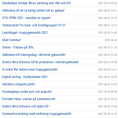
Glaskedjan stödjer Alvas satsning mot VM och OS!
2021-09-10 09:30
Välkomna till en ny härlig termin full av gympa!
2021-08-26 18:16
STG OPEN 2021 - anmälan är öppen!
2021-08-23 15:27
Terminsstart för barn- och breddgrupper HT-21
2021-08-21 10:13
Landslaget i truppgymnastik 2021
2021-07-07 13:42
Glad Sommar!
2021-06-24
Sökes - Tränare på 50%
2021-06-16 11:18
Välkomna till träningsdag i Artistisk gymnastik!
2021-06-14 13:36
Grattis Alva Eriksson till fin prestation i värlsdcupfinalen!
2021-06-13 14:30
Vi söker fler ledare inom truppgymnastik!
2021-06-09 16:19
Digital tävling - Guldpokalen 2021
2021-06-02 20:03
Världens roligaste jobb!
2021-06-01 12:42
Vuxengympa under juni och augusti!
2021-05-29 09:00
Fortsätt träna i väntan på sommarlovet!
2021-05-27 09:10
Grattis Alva Eriksson och lycka till !
2021-05-24 13:44
Sommarlovsträning med inriktning truppgymnastik!
2021-05-24 10:14