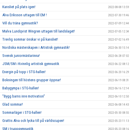
Kansliet på plats igen!
2022-08-08 13:59
Alva Eriksson uttagen till EM !
2022-07-30 19:46
Vill du träna gymnastik?
2022-07-09 12:44
Malva Lundqvist Wingren uttagen till landslaget!
2022-07-05 12:34
Trevlig sommar önskar vi på kansliet!
2022-07-02 16:49
Nordiska mästerskapen i Artistisk gymnastik!
2022-06-30 15:14
Svensk juniormästarinna!
2022-06-28 07:02
JSM/SM i Kvinnlig artistisk gymnastik
2022-06-22 08:12
Energin på topp i STG-hallen!
2022-06-20 16:29
Bokningen till höstens grupper öppnar!
2022-06-19 08:31
Babygympa i STG-hallen!
2022-06-16 12:14
”Bygg barns inre motivation”
2022-06-10 12:50
Glad sommar!
2022-06-08 14:43
Sommarläger i STG-hallen!
2022-05-30 08:55
Grattis Alva och lycka till på världscupen!
2022-05-23 11:13
SM i truppgymnastik
2022-05-23 08:16