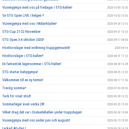
Vuxengympa med oss på fredagar i STG-hallen!
2020-10-05 10:35
Se STG Open LIVE i helgen !!
2020-10-02 10:55
Vuxengympa med oss i Mälarhöjden!
2020-09-24 12:16
STG-Cup 21-22 November
2020-09-21 10:32
STG Open 3-4 oktober 2020!
2020-09-17 08:00
Höstlovsläger med inriktning truppgymnastik!
2020-09-14
Höstlovsläger i STG-hallen!!
2020-08-31 17:22
En fantastisk lägersommar i STG-Hallen!
2020-08-28 16:28
STG startar babygympa!
2020-08-25 12:02
Välkommen till en ny termin!
2020-08-17 11:36
Trevlig sommar!
2020-07-03 09:55
Tack för visat stöd!
2020-05-28 16:22
Sommarläger även vecka 28!
2020-05-25 15:59
Vilket drag det var i Enskedehallen under truppdagen!
2020-05-24 10:04
Vuxengympa med oss under juni och augusti!
2020-05-19 10:00
Lyckad AG-dag !
2020-05-18 16:18