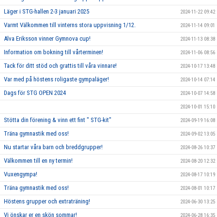
Läger i STG-hallen 2-3 januari 2025
2024-11-22 09:42
Varmt Välkommen till vinterns stora uppvisning 1/12.
2024-11-14 09:01
Alva Eriksson vinner Gymnova cup!
2024-11-13 08:38
Information om bokning till vårterminen!
2024-11-06 08:56
Tack för ditt stöd och grattis till våra vinnare!
2024-10-17 13:48
Var med på höstens roligaste gympaläger!
2024-10-14 07:14
Dags för STG OPEN 2024
2024-10-07 14:58
2024-10-01 15:10
Stötta din förening & vinn ett fint " STG-kit"
2024-09-19 16:08
Träna gymnastik med oss!
2024-09-02 13:05
Nu startar våra barn och breddgrupper!
2024-08-26 10:37
Välkommen till en ny termin!
2024-08-20 12:32
Vuxengympa!
2024-08-17 10:19
Träna gymnastik med oss!
2024-08-01 10:17
Höstens grupper och extraträning!
2024-06-30 13:25
Vi önskar er en skön sommar!
2024-06-28 16:35