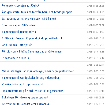
Folkspels storsatsning JOYNA !
2024-01-26 08:25
Äntligen startar terminen för våra barn- och breddgrupper!
2024-01-17 11:18
Extraträning Artistisk gymnastik i STG-hallen!
2024-01-10 16:55
Sportlovsläger i STG-hallen!
2024-01-03 09:31
Välkommen till teamet Olivia!
2024-01-02 11:33
Stötta vår förening! Köp en digital uppesittarlott !
2023-12-25 10:17
God Jul och Gott Nytt år!
2023-12-20 12:59
För dig som vill träna ännu mer under vårterminen!
2023-12-17 11:31
Stockholm Top Cirkus !
2023-12-13 12:42
2023-12-06 20:14
Missa inte läger under jul och nyår, vi har några platser kvar!
2023-12-05 13:08
Välkommen till Guldpokalen lördag 9 december
2023-12-04 12:12
Vi söker tränare i truppgymnastik!
2023-12-04 10:56
Fina prestationer på Nord-EM i artistisk gymnastik!
2023-11-26 08:46
Bokningen för vårens grupper öppnar!
2023-11-24 09:51
Telefontider till kansliet vecka 48 och 49
2023-11-22 08:56