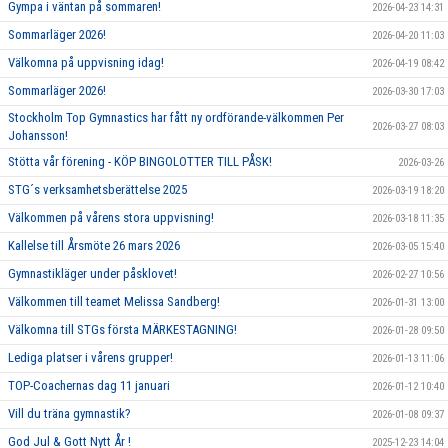
Gympa i väntan på sommaren!
2026-04-23 14:31
Sommarläger 2026!
2026-04-20 11:03
Välkomna på uppvisning idag!
2026-04-19 08:42
Sommarläger 2026!
2026-03-30 17:03
Stockholm Top Gymnastics har fått ny ordförande-välkommen Per
2026-03-27 08:03
Johansson!
Stötta vår förening - KÖP BINGOLOTTER TILL PÅSK!
2026-03-26
STG´s verksamhetsberättelse 2025
2026-03-19 18:20
Välkommen på vårens stora uppvisning!
2026-03-18 11:35
Kallelse till Årsmöte 26 mars 2026
2026-03-05 15:40
Gymnastikläger under påsklovet!
2026-02-27 10:56
Välkommen till teamet Melissa Sandberg!
2026-01-31 13:00
Välkomna till STGs första MÄRKESTAGNING!
2026-01-28 09:50
Lediga platser i vårens grupper!
2026-01-13 11:06
TOP-Coachernas dag 11 januari
2026-01-12 10:40
Vill du träna gymnastik?
2026-01-08 09:37
God Jul & Gott Nytt År !
2025-12-23 14:04