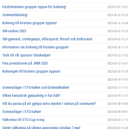
Höstterminens grupper öppna för bokning!
2023-07-01 10:51
Sommarhälsning!
2023-06-22 14:22
Bokning till höstens grupper öppnar!
2023-06-16 16:04
SM-veckan 2023
2023-06-02 16:32
SM-gymnast, civilingenjör, affärsjurist, filosof och doktorand
2023-06-02 16:27
Information om bokning till höstens grupper!
2023-05-24 11:15
Tack till vår sponsor Glaskedjan!
2023-05-22 17:02
Fina prestationer på JNM 2023
2023-05-22 16:47
Bokningen till höstens grupper öppnar!
2023-05-20 10:29
2023-05-18 19:14
Sommarläger i STG-hallen och Enskedehallen!
2023-05-17 11:16
Vilken fantastisk gympahelg vi har haft!
2023-05-09 11:31
Vill du passa på att gympa extra mycket i väntan på sommaren?
2023-05-08 18:04
Sommarläger i STG-hallen!
2023-05-08 09:01
Välkomna till STG-Cup 6 maj
2023-05-03 11:19
Varmt välkomna på vårens uppvisning söndag 7 maj!
2023-05-02 16:20