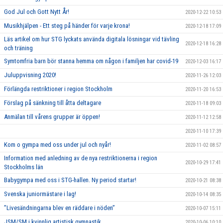
God Jul och Gott Nytt År!
2020-12-22 10:53
Musikhjälpen - Ett steg på händer för varje krona!
2020-12-18 17:09
Läs artikel om hur STG lyckats använda digitala lösningar vid tävling
2020-12-18 16:28
och träning
Symtomfria barn bör stanna hemma om någon i familjen har covid-19
2020-12-03 16:17
Juluppvisning 2020!
2020-11-26 12:03
Förlängda restriktioner i region Stockholm
2020-11-20 16:53
Förslag på sänkning till åtta deltagare
2020-11-18 09:03
Anmälan till vårens grupper är öppen!
2020-11-12 12:58
2020-11-10 17:39
Kom o gympa med oss under jul och nyår!
2020-11-02 08:57
Information med anledning av de nya restriktionerna i region
2020-10-29 17:41
Stockholms län
Babygympa med oss i STG-hallen. Ny period startar!
2020-10-21 08:38
Svenska juniormästare i lag!
2020-10-14 08:35
”Livesändningarna blev en räddare i nöden”
2020-10-07 15:11
JSM/SM i kvinnlig artistisk gymnastik
2020-10-06 10:10