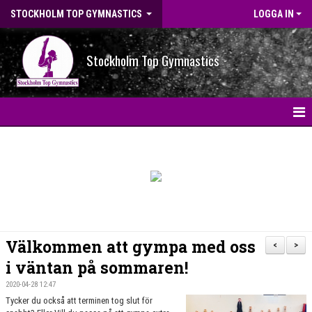
STOCKHOLM TOP GYMNASTICS
LOGGA IN
Stockholm Top Gymnastics
HEM
NYHETER
BILDGALLERI
NYHETSARKIV
Välkommen att gympa med oss
<
>
OM FÖRENINGEN
i väntan på sommaren!
2020-04-28 12:47
STG-HALLEN
Tycker du också att terminen tog slut för