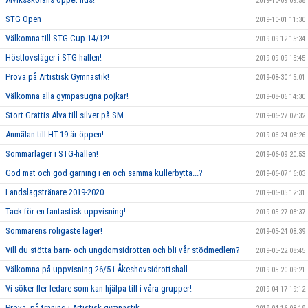
2019-10-09 09:58
STG Open
2019-10-01 11:30
Välkomna till STG-Cup 14/12!
2019-09-12 15:34
Höstlovsläger i STG-hallen!
2019-09-09 15:45
Prova på Artistisk Gymnastik!
2019-08-30 15:01
Välkomna alla gympasugna pojkar!
2019-08-06 14:30
Stort Grattis Alva till silver på SM
2019-06-27 07:32
Anmälan till HT-19 är öppen!
2019-06-24 08:26
Sommarläger i STG-hallen!
2019-06-09 20:53
God mat och god gärning i en och samma kullerbytta...?
2019-06-07 16:03
Landslagstränare 2019-2020
2019-06-05 12:31
Tack för en fantastisk uppvisning!
2019-05-27 08:37
Sommarens roligaste läger!
2019-05-24 08:39
Vill du stötta barn- och ungdomsidrotten och bli vår stödmedlem?
2019-05-22 08:45
Välkomna på uppvisning 26/5 i Åkeshovsidrottshall
2019-05-20 09:21
Vi söker fler ledare som kan hjälpa till i våra grupper!
2019-04-17 19:12
Prova- på träning i Artistisk gymnastik