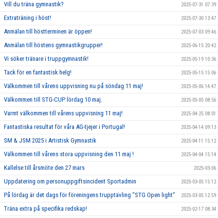
Vill du träna gymnastik?
2025-07-31 07:39
Extraträning i höst!
2025-07-30 13:47
Anmälan till höstterminen är öppen!
2025-07-03 09:46
Anmälan till höstens gymnastikgrupper!
2025-06-15 20:42
Vi söker tränare i truppgymnastik!
2025-05-19 10:36
Tack för en fantastisk helg!
2025-05-15 15:06
Välkommen till vårens uppvisning nu på söndag 11 maj!
2025-05-06 14:47
Välkommen till STG-CUP lördag 10 maj.
2025-05-05 08:56
Varmt välkommen till vårens uppvisning 11 maj!
2025-04-25 08:01
Fantastiska resultat för våra AG-tjejer i Portugal!
2025-04-14 09:13
SM & JSM 2025 i Artistisk Gymnastik
2025-04-11 15:12
Välkommen till vårens stora uppvisning den 11 maj !
2025-04-04 15:14
Kallelse till årsmöte den 27 mars
2025-03-06
Uppdatering om personuppgiftsincident Sportadmin
2025-03-05 15:12
På lördag är det dags för föreningens trupptävling "STG Open light"
2025-03-05 12:59
Träna extra på specifika redskap!
2025-02-17 08:34