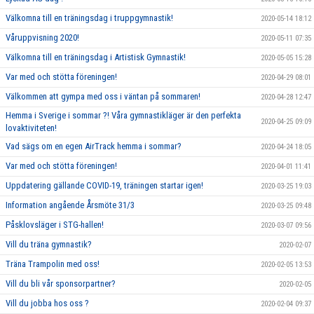
Välkomna till en träningsdag i truppgymnastik!
2020-05-14 18:12
Våruppvisning 2020!
2020-05-11 07:35
Välkomna till en träningsdag i Artistisk Gymnastik!
2020-05-05 15:28
Var med och stötta föreningen!
2020-04-29 08:01
Välkommen att gympa med oss i väntan på sommaren!
2020-04-28 12:47
Hemma i Sverige i sommar ?! Våra gymnastikläger är den perfekta
2020-04-25 09:09
lovaktiviteten!
Vad sägs om en egen AirTrack hemma i sommar?
2020-04-24 18:05
Var med och stötta föreningen!
2020-04-01 11:41
Uppdatering gällande COVID-19, träningen startar igen!
2020-03-25 19:03
Information angående Årsmöte 31/3
2020-03-25 09:48
Påsklovsläger i STG-hallen!
2020-03-07 09:56
Vill du träna gymnastik?
2020-02-07
Träna Trampolin med oss!
2020-02-05 13:53
Vill du bli vår sponsorpartner?
2020-02-05
Vill du jobba hos oss ?
2020-02-04 09:37