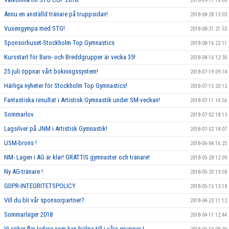
2018-09-11 16:06
Ännu en anställd tränare på truppsidan!
2018-08-28 13:03
Vuxengympa med STG!
2018-08-21 21:53
Sponsorhuset-Stockholm Top Gymnastics
2018-08-16 22:11
Kursstart för Barn- och Breddgrupper är vecka 35!
2018-08-16 12:30
25 juli öppnar vårt bokningssystem!
2018-07-19 09:14
Härliga nyheter för Stockholm Top Gymnastics!
2018-07-15 20:12
Fantastiska resultat i Artistisk Gymnastik under SM-veckan!
2018-07-11 14:56
Sommarlov
2018-07-02 18:13
Lagsilver på JNM i Artistisk Gymnastik!
2018-07-02 18:07
USM-brons !
2018-06-04 16:25
NM- Lagen i AG är klar! GRATTIS gymnaster och tränare!
2018-05-28 12:09
Ny AG-tränare !
2018-05-20 19:58
GDPR-INTEGRITETSPOLICY
2018-05-15 13:18
Vill du bli vår sponsorpartner?
2018-04-23 11:12
Sommarläger 2018
2018-04-11 12:44
Vi söker fler ledare som kan hjälpa till i våra grupper !