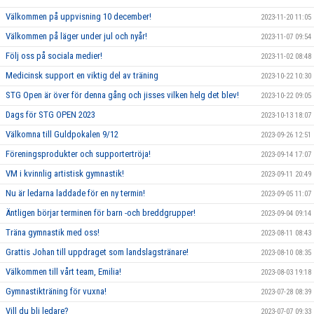
Välkommen på uppvisning 10 december!
2023-11-20 11:05
Välkommen på läger under jul och nyår!
2023-11-07 09:54
Följ oss på sociala medier!
2023-11-02 08:48
Medicinsk support en viktig del av träning
2023-10-22 10:30
STG Open är över för denna gång och jisses vilken helg det blev!
2023-10-22 09:05
Dags för STG OPEN 2023
2023-10-13 18:07
Välkomna till Guldpokalen 9/12
2023-09-26 12:51
Föreningsprodukter och supportertröja!
2023-09-14 17:07
VM i kvinnlig artistisk gymnastik!
2023-09-11 20:49
Nu är ledarna laddade för en ny termin!
2023-09-05 11:07
Äntligen börjar terminen för barn -och breddgrupper!
2023-09-04 09:14
Träna gymnastik med oss!
2023-08-11 08:43
Grattis Johan till uppdraget som landslagstränare!
2023-08-10 08:35
Välkommen till vårt team, Emilia!
2023-08-03 19:18
Gymnastikträning för vuxna!
2023-07-28 08:39
Vill du bli ledare?
2023-07-07 09:33