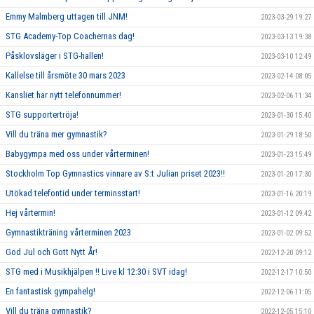
Emmy Malmberg uttagen till JNM!
2023-03-29 19:27
STG Academy-Top Coachernas dag!
2023-03-13 19:38
Påsklovsläger i STG-hallen!
2023-03-10 12:49
Kallelse till årsmöte 30 mars 2023
2023-02-14 08:05
Kansliet har nytt telefonnummer!
2023-02-06 11:34
STG supportertröja!
2023-01-30 15:40
Vill du träna mer gymnastik?
2023-01-29 18:50
Babygympa med oss under vårterminen!
2023-01-23 15:49
Stockholm Top Gymnastics vinnare av S:t Julian priset 2023!!
2023-01-20 17:30
Utökad telefontid under terminsstart!
2023-01-16 20:19
Hej vårtermin!
2023-01-12 09:42
Gymnastikträning vårterminen 2023
2023-01-02 09:52
God Jul och Gott Nytt År!
2022-12-20 09:12
STG med i Musikhjälpen !! Live kl 12:30 i SVT idag!
2022-12-17 10:50
En fantastisk gympahelg!
2022-12-06 11:05
Vill du träna gymnastik?
2022-12-05 15:10