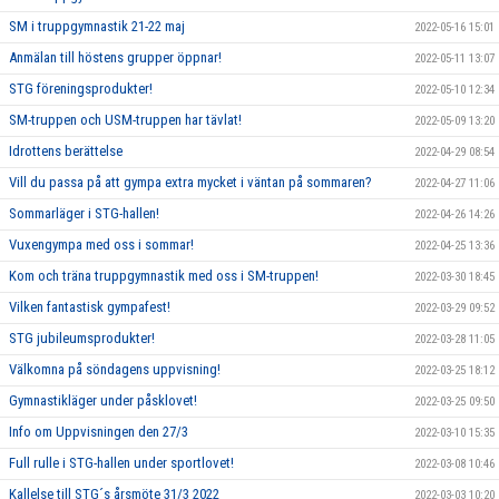
SM i truppgymnastik 21-22 maj
2022-05-16 15:01
Anmälan till höstens grupper öppnar!
2022-05-11 13:07
STG föreningsprodukter!
2022-05-10 12:34
SM-truppen och USM-truppen har tävlat!
2022-05-09 13:20
Idrottens berättelse
2022-04-29 08:54
Vill du passa på att gympa extra mycket i väntan på sommaren?
2022-04-27 11:06
Sommarläger i STG-hallen!
2022-04-26 14:26
Vuxengympa med oss i sommar!
2022-04-25 13:36
Kom och träna truppgymnastik med oss i SM-truppen!
2022-03-30 18:45
Vilken fantastisk gympafest!
2022-03-29 09:52
STG jubileumsprodukter!
2022-03-28 11:05
Välkomna på söndagens uppvisning!
2022-03-25 18:12
Gymnastikläger under påsklovet!
2022-03-25 09:50
Info om Uppvisningen den 27/3
2022-03-10 15:35
Full rulle i STG-hallen under sportlovet!
2022-03-08 10:46
Kallelse till STG´s årsmöte 31/3 2022
2022-03-03 10:20