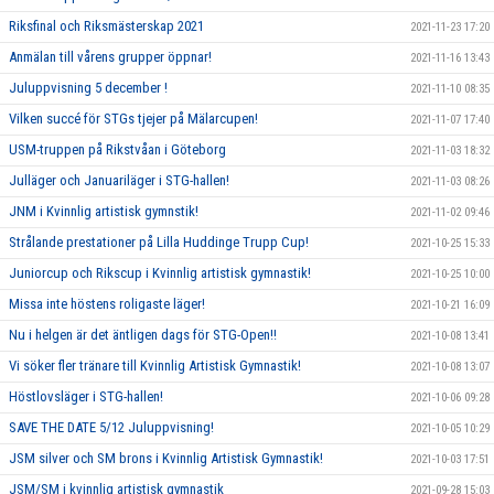
Riksfinal och Riksmästerskap 2021
2021-11-23 17:20
Anmälan till vårens grupper öppnar!
2021-11-16 13:43
Juluppvisning 5 december !
2021-11-10 08:35
Vilken succé för STGs tjejer på Mälarcupen!
2021-11-07 17:40
USM-truppen på Rikstvåan i Göteborg
2021-11-03 18:32
Julläger och Januariläger i STG-hallen!
2021-11-03 08:26
JNM i Kvinnlig artistisk gymnstik!
2021-11-02 09:46
Strålande prestationer på Lilla Huddinge Trupp Cup!
2021-10-25 15:33
Juniorcup och Rikscup i Kvinnlig artistisk gymnastik!
2021-10-25 10:00
Missa inte höstens roligaste läger!
2021-10-21 16:09
Nu i helgen är det äntligen dags för STG-Open!!
2021-10-08 13:41
Vi söker fler tränare till Kvinnlig Artistisk Gymnastik!
2021-10-08 13:07
Höstlovsläger i STG-hallen!
2021-10-06 09:28
SAVE THE DATE 5/12 Juluppvisning!
2021-10-05 10:29
JSM silver och SM brons i Kvinnlig Artistisk Gymnastik!
2021-10-03 17:51
JSM/SM i kvinnlig artistisk gymnastik
2021-09-28 15:03