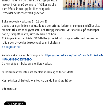
snabbt? Eller Vill du passa på att gympa extra
VÄRDEGRUND
mycket i väntan på sommaren? Välkomna alla
barn från 5 år och uppåt till en rolig och
utvecklande intensivträningsperiod!
FÖRENINGSPRODUKTER
Boka veckovis veckorna 21, 22 och 23.
KONTAKT
Dessa träningar leds av välutbildade och erfarna ledare. Träningen innehåller bl.a.
moment från artistisk gymnastik och truppgymnastik. Vi tränar bl.a. på redskapen
hopp, trampett, matta, luftgolv, barr och bom.
MÄRKESTAGNING
Träningen äger rum både i STG-Hallen (specialhall för gymnastik med massor av
roliga och utvecklande redskap) samt i skolsalar.
Se inbjudan här!
Anmälan sker via vår bokningssida:
https://sportadmin.se/book/?F=6E5581E6-4F44-
48F9-A888-29CE7F4DED54
Du kan välja att boka en eller flera veckor.
OBS! Du behöver inte vara medlem i föreningen för att delta.
Kontakta kansli@stockholm-top.se om du har några frågor.
VÄLKOMNA!