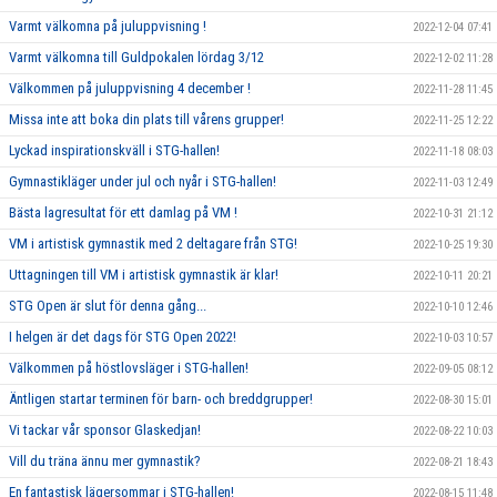
Varmt välkomna på juluppvisning !
2022-12-04 07:41
Varmt välkomna till Guldpokalen lördag 3/12
2022-12-02 11:28
Välkommen på juluppvisning 4 december !
2022-11-28 11:45
Missa inte att boka din plats till vårens grupper!
2022-11-25 12:22
Lyckad inspirationskväll i STG-hallen!
2022-11-18 08:03
Gymnastikläger under jul och nyår i STG-hallen!
2022-11-03 12:49
Bästa lagresultat för ett damlag på VM !
2022-10-31 21:12
VM i artistisk gymnastik med 2 deltagare från STG!
2022-10-25 19:30
Uttagningen till VM i artistisk gymnastik är klar!
2022-10-11 20:21
STG Open är slut för denna gång...
2022-10-10 12:46
I helgen är det dags för STG Open 2022!
2022-10-03 10:57
Välkommen på höstlovsläger i STG-hallen!
2022-09-05 08:12
Äntligen startar terminen för barn- och breddgrupper!
2022-08-30 15:01
Vi tackar vår sponsor Glaskedjan!
2022-08-22 10:03
Vill du träna ännu mer gymnastik?
2022-08-21 18:43
En fantastisk lägersommar i STG-hallen!
2022-08-15 11:48