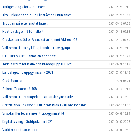
Äntligen dags för STG-Open!
2021-09-28 11:11
Alva Eriksson tog guld i fristående i Rumänien!
2021-09-20 11:09
Truppen på efterlängtat läger!
2021-09-16 07:53
Höstlovsläger i STG-hallen!
2021-09-11 09:13
Glaskedjan stödjer Alvas satsning mot VM och OS!
2021-09-10 09:30
Välkomna till en ny härlig termin full av gympa!
2021-08-26 18:16
STG OPEN 2021 - anmälan är öppen!
2021-08-23 15:27
Terminsstart för barn- och breddgrupper HT-21
2021-08-21 10:13
Landslaget i truppgymnastik 2021
2021-07-07 13:42
Glad Sommar!
2021-06-24
Sökes - Tränare på 50%
2021-06-16 11:18
Välkomna till träningsdag i Artistisk gymnastik!
2021-06-14 13:36
Grattis Alva Eriksson till fin prestation i värlsdcupfinalen!
2021-06-13 14:30
Vi söker fler ledare inom truppgymnastik!
2021-06-09 16:19
Digital tävling - Guldpokalen 2021
2021-06-02 20:03
Världens roligaste jobb!
2021-06-01 12:42