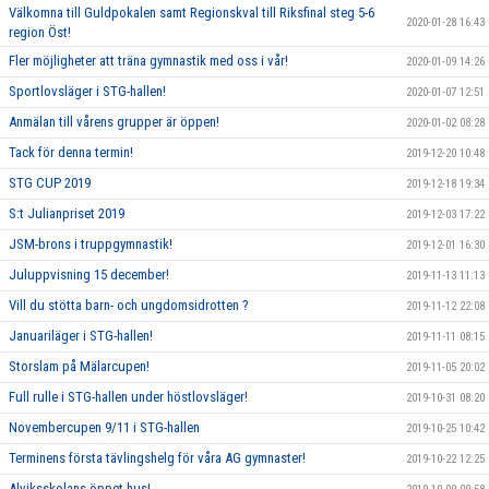
Välkomna till Guldpokalen samt Regionskval till Riksfinal steg 5-6
2020-01-28 16:43
region Öst!
Fler möjligheter att träna gymnastik med oss i vår!
2020-01-09 14:26
Sportlovsläger i STG-hallen!
2020-01-07 12:51
Anmälan till vårens grupper är öppen!
2020-01-02 08:28
Tack för denna termin!
2019-12-20 10:48
STG CUP 2019
2019-12-18 19:34
S:t Julianpriset 2019
2019-12-03 17:22
JSM-brons i truppgymnastik!
2019-12-01 16:30
Juluppvisning 15 december!
2019-11-13 11:13
Vill du stötta barn- och ungdomsidrotten ?
2019-11-12 22:08
Januariläger i STG-hallen!
2019-11-11 08:15
Storslam på Mälarcupen!
2019-11-05 20:02
Full rulle i STG-hallen under höstlovsläger!
2019-10-31 08:20
Novembercupen 9/11 i STG-hallen
2019-10-25 10:42
Terminens första tävlingshelg för våra AG gymnaster!
2019-10-22 12:25
Alviksskolans öppet hus!