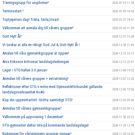
Träningsgrupp för ungdomar!
2025-01-14 17:30
Terminsstart !
2025-01-09 18:56
Toptjejernas dag! Träna, tävla,trivas!
2025-01-07 18:47
Välkommen att anmäla dig till vårens grupper!
2025-01-03 11:09
Gott Nytt År!
2024-12-31 15:58
Vi önskar er alla en riktigt God Jul & Gott Nytt År !
2024-12-20 11:49
Amälan till våra gymnatikgrupper är öppen!
2024-12-15 10:19
Alva Eriksson kritiserar landslagsledningen
2024-12-12 22:07
Läger i STG-hallen 2-3 januari
2024-12-08 19:32
Anmälan till vårens grupper + extraträning!
2024-12-07 15:20
Reflektioner efter STG:s möte med Gymnastikförbundet gällande
2024-12-06 10:56
landslagsverksamhet KvAG
Köp din uppesittarlott -Stötta samtidigt STG!
2024-12-03 09:36
Anmälan till vårens gymnastikgrupper!
2024-12-02 09:13
Välkommen på uppvisning 1 december!
2024-11-30 22:15
STG-gymnaster deltar inte på kommande landslagsläger
2024-11-29 12:39
Bokningen för vårterminens grupper öppnar!
2024-11-24 16:02