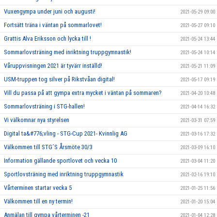
Vuxengympa under juni och augusti!
2021-05-29 09:00
Fortsätt träna i väntan på sommarlovet!
2021-05-27 09:10
Grattis Alva Eriksson och lycka till !
2021-05-24 13:44
Sommarlovsträning med inriktning truppgymnastik!
2021-05-24 10:14
Våruppvisningen 2021 är tyvärr inställd!
2021-05-21 11:09
USM-truppen tog silver på Rikstvåan digital!
2021-05-17 09:19
Vill du passa på att gympa extra mycket i väntan på sommaren?
2021-04-20 10:48
Sommarlovsträning i STG-hallen!
2021-04-14 16:32
Vi välkomnar nya styrelsen
2021-03-31 07:59
Digital ta&#776;vling - STG-Cup 2021- Kvinnlig AG
2021-03-16 17:32
Välkommen till STG´S Årsmöte 30/3
2021-03-09 16:10
Information gällande sportlovet och vecka 10
2021-03-04 11:20
Sportlovsträning med inriktning truppgymnastik
2021-02-16 19:10
Vårterminen startar vecka 5
2021-01-25 11:56
Välkommen till en ny termin!
2021-01-20 15:04
Anmälan till gympa vårterminen -21
2021-01-04 12:28