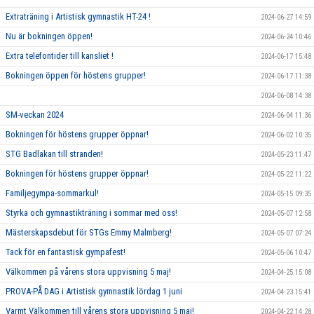
Extraträning i Artistisk gymnastik HT-24 !
2024-06-27 14:59
Nu är bokningen öppen!
2024-06-24 10:46
Extra telefontider till kansliet !
2024-06-17 15:48
Bokningen öppen för höstens grupper!
2024-06-17 11:38
2024-06-08 14:38
SM-veckan 2024
2024-06-04 11:36
Bokningen för höstens grupper öppnar!
2024-06-02 10:35
STG Badlakan till stranden!
2024-05-23 11:47
Bokningen för höstens grupper öppnar!
2024-05-22 11:22
Familjegympa-sommarkul!
2024-05-15 09:35
Styrka och gymnastikträning i sommar med oss!
2024-05-07 12:58
Mästerskapsdebut för STGs Emmy Malmberg!
2024-05-07 07:24
Tack för en fantastisk gympafest!
2024-05-06 10:47
Välkommen på vårens stora uppvisning 5 maj!
2024-04-25 15:08
PROVA-PÅ DAG i Artistisk gymnastik lördag 1 juni
2024-04-23 15:41
Varmt Välkommen till vårens stora uppvisning 5 maj!
2024-04-22 14:28