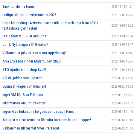
Tack för denna termin!
2025-12-18 11:21
Lediga platser till vårterminen 2026
2025-12-08 09:26
Dags för tävling i Artistisk gymnastik- kom och heja fram STGs
2025-12-02 12:22
fantastiska gymnaster!
Fritidskortet – Vi är anslutna!
2025-11-24 10:34
Jul & Nyårsläger i STG-hallen!
2025-11-07 12:47
Välkommen på vinterns stora uppvisning!
2025-11-06 08:16
Alva Eriksson vinner Mälarcupen 2025!
2025-11-05 16:26
STG bjuder in till shop-kväll!
2025-10-01 16:04
Vill du jobba som ledare?
2025-09-30 17:00
Gymnastikläger i STG-hallen!
2025-09-21 09:32
Inget VM för Alva Eriksson
2025-09-18 16:22
Information om Fritidskortet
2025-09-17 17:37
Ingen Alva Eriksson i helgens världscup i Paris
2025-09-14 11:40
Äntligen startar terminen för våra barn-och breddgrupper!
2025-09-02 11:18
Välkommen till teamet Svea Persson!
2025-08-25 11:50