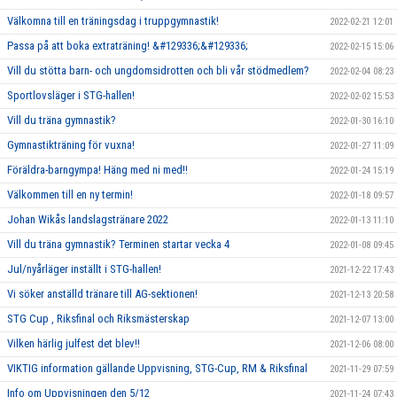
Välkomna till en träningsdag i truppgymnastik!
2022-02-21 12:01
Passa på att boka extraträning! &#129336;&#129336;
2022-02-15 15:06
Vill du stötta barn- och ungdomsidrotten och bli vår stödmedlem?
2022-02-04 08:23
Sportlovsläger i STG-hallen!
2022-02-02 15:53
Vill du träna gymnastik?
2022-01-30 16:10
Gymnastikträning för vuxna!
2022-01-27 11:09
Föräldra-barngympa! Häng med ni med!!
2022-01-24 15:19
Välkommen till en ny termin!
2022-01-18 09:57
Johan Wikås landslagstränare 2022
2022-01-13 11:10
Vill du träna gymnastik? Terminen startar vecka 4
2022-01-08 09:45
Jul/nyårläger inställt i STG-hallen!
2021-12-22 17:43
Vi söker anställd tränare till AG-sektionen!
2021-12-13 20:58
STG Cup , Riksfinal och Riksmästerskap
2021-12-07 13:00
Vilken härlig julfest det blev!!
2021-12-06 08:00
VIKTIG information gällande Uppvisning, STG-Cup, RM & Riksfinal
2021-11-29 07:59
Info om Uppvisningen den 5/12
2021-11-24 07:43