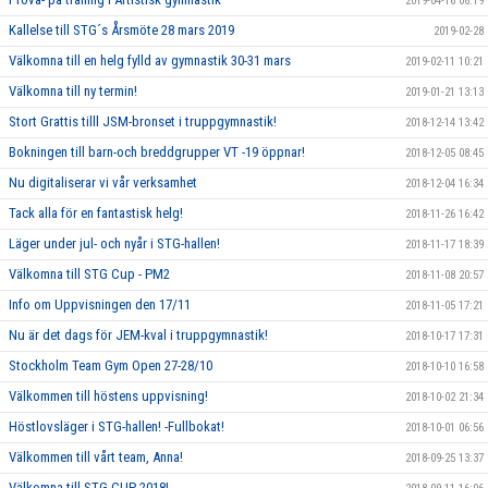
2019-04-16 08:19
Kallelse till STG´s Årsmöte 28 mars 2019
2019-02-28
Välkomna till en helg fylld av gymnastik 30-31 mars
2019-02-11 10:21
Välkomna till ny termin!
2019-01-21 13:13
Stort Grattis tilll JSM-bronset i truppgymnastik!
2018-12-14 13:42
Bokningen till barn-och breddgrupper VT -19 öppnar!
2018-12-05 08:45
Nu digitaliserar vi vår verksamhet
2018-12-04 16:34
Tack alla för en fantastisk helg!
2018-11-26 16:42
Läger under jul- och nyår i STG-hallen!
2018-11-17 18:39
Välkomna till STG Cup - PM2
2018-11-08 20:57
Info om Uppvisningen den 17/11
2018-11-05 17:21
Nu är det dags för JEM-kval i truppgymnastik!
2018-10-17 17:31
Stockholm Team Gym Open 27-28/10
2018-10-10 16:58
Välkommen till höstens uppvisning!
2018-10-02 21:34
Höstlovsläger i STG-hallen! -Fullbokat!
2018-10-01 06:56
Välkommen till vårt team, Anna!
2018-09-25 13:37
Välkomna till STG CUP 2018!