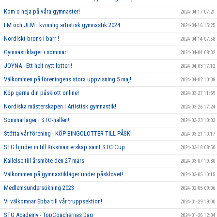
Kom o heja på våra gymnaster!
2024-04-17 07:21
EM och JEM i kvinnlig artistisk gymnastik 2024
2024-04-16 15:25
Nordiskt brons i barr !
2024-04-14 07:58
Gymnastikläger i sommar!
2024-04-04 08:32
JOYNA - Ett helt nytt lotteri!
2024-04-03 17:12
Välkommen på föreningens stora uppvisning 5 maj!
2024-04-02 10:08
Köp gärna din påsklott online!
2024-03-27 11:59
Nordiska mästerskapen i Artistisk gymnastik!
2024-03-26 17:24
Sommarläger i STG-hallen!
2024-03-23 10:03
Stötta vår förening - KÖP BINGOLOTTER TILL PÅSK!
2024-03-21 10:17
STG bjuder in till Riksmästerskap samt STG Cup
2024-03-18 08:50
Kallelse till årsmöte den 27 mars
2024-03-07 19:30
Välkommen på gymnastikläger under påsklovet!
2024-03-05 10:15
Medlemsundersökning 2023
2024-02-05 09:06
Vi välkomnar Ebba till vår truppsektion!
2024-01-29 19:00
STG Academy - TopCoachernas Dag
2024-01-26 12:04