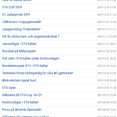
2019-12-20 10:48
STG CUP 2019
2019-12-18 19:34
S:t Julianpriset 2019
2019-12-03 17:22
JSM-brons i truppgymnastik!
2019-12-01 16:30
Juluppvisning 15 december!
2019-11-13 11:13
Vill du stötta barn- och ungdomsidrotten ?
2019-11-12 22:08
Januariläger i STG-hallen!
2019-11-11 08:15
Storslam på Mälarcupen!
2019-11-05 20:02
Full rulle i STG-hallen under höstlovsläger!
2019-10-31 08:20
Novembercupen 9/11 i STG-hallen
2019-10-25 10:42
Terminens första tävlingshelg för våra AG gymnaster!
2019-10-22 12:25
Alviksskolans öppet hus!
2019-10-09 09:58
STG Open
2019-10-01 11:30
Välkomna till STG-Cup 14/12!
2019-09-12 15:34
Höstlovsläger i STG-hallen!
2019-09-09 15:45
Prova på Artistisk Gymnastik!
2019-08-30 15:01
Välkomna alla gympasugna pojkar!