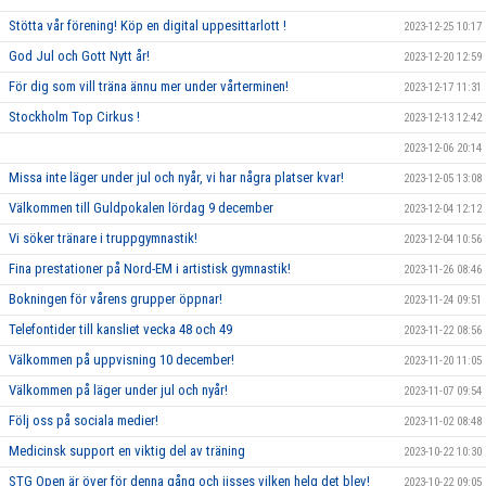
Stötta vår förening! Köp en digital uppesittarlott !
2023-12-25 10:17
God Jul och Gott Nytt år!
2023-12-20 12:59
För dig som vill träna ännu mer under vårterminen!
2023-12-17 11:31
Stockholm Top Cirkus !
2023-12-13 12:42
2023-12-06 20:14
Missa inte läger under jul och nyår, vi har några platser kvar!
2023-12-05 13:08
Välkommen till Guldpokalen lördag 9 december
2023-12-04 12:12
Vi söker tränare i truppgymnastik!
2023-12-04 10:56
Fina prestationer på Nord-EM i artistisk gymnastik!
2023-11-26 08:46
Bokningen för vårens grupper öppnar!
2023-11-24 09:51
Telefontider till kansliet vecka 48 och 49
2023-11-22 08:56
Välkommen på uppvisning 10 december!
2023-11-20 11:05
Välkommen på läger under jul och nyår!
2023-11-07 09:54
Följ oss på sociala medier!
2023-11-02 08:48
Medicinsk support en viktig del av träning
2023-10-22 10:30
STG Open är över för denna gång och jisses vilken helg det blev!
2023-10-22 09:05