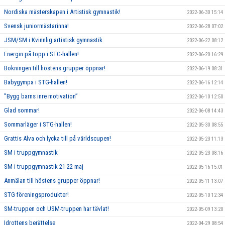
Nordiska mästerskapen i Artistisk gymnastik!
2022-06-30 15:14
Svensk juniormästarinna!
2022-06-28 07:02
JSM/SM i Kvinnlig artistisk gymnastik
2022-06-22 08:12
Energin på topp i STG-hallen!
2022-06-20 16:29
Bokningen till höstens grupper öppnar!
2022-06-19 08:31
Babygympa i STG-hallen!
2022-06-16 12:14
”Bygg barns inre motivation”
2022-06-10 12:50
Glad sommar!
2022-06-08 14:43
Sommarläger i STG-hallen!
2022-05-30 08:55
Grattis Alva och lycka till på världscupen!
2022-05-23 11:13
SM i truppgymnastik
2022-05-23 08:16
SM i truppgymnastik 21-22 maj
2022-05-16 15:01
Anmälan till höstens grupper öppnar!
2022-05-11 13:07
STG föreningsprodukter!
2022-05-10 12:34
SM-truppen och USM-truppen har tävlat!
2022-05-09 13:20
Idrottens berättelse
2022-04-29 08:54