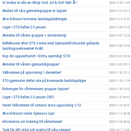
Vi önskar er alla en riktigt God Jul & Gott Nytt År !
2024-12-20 11:49
Amälan till våra gymnatikgrupper är öppen!
2024-12-15 10:19
Alva Eriksson kritiserar landslagsledningen
2024-12-12 22:07
Läger i STG-hallen 2-3 januari
2024-12-08 19:32
Anmälan till vårens grupper + extraträning!
2024-12-07 15:20
Reflektioner efter STG:s möte med Gymnastikförbundet gällande
2024-12-06 10:56
landslagsverksamhet KvAG
Köp din uppesittarlott -Stötta samtidigt STG!
2024-12-03 09:36
Anmälan till vårens gymnastikgrupper!
2024-12-02 09:13
Välkommen på uppvisning 1 december!
2024-11-30 22:15
STG-gymnaster deltar inte på kommande landslagsläger
2024-11-29 12:39
Bokningen för vårterminens grupper öppnar!
2024-11-24 16:02
Läger i STG-hallen 2-3 januari 2025
2024-11-22 09:42
Varmt Välkommen till vinterns stora uppvisning 1/12.
2024-11-14 09:01
Alva Eriksson vinner Gymnova cup!
2024-11-13 08:38
Information om bokning till vårterminen!
2024-11-06 08:56
Tack för ditt stöd och grattis till våra vinnare!
2024-10-17 13:48