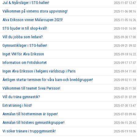
Jul & Nyårsläger i STG-hallen!
2025-11-07 12:47
Välkommen på vinterns stora uppvisning!
2025-11-06 08:16
Alva Eriksson vinner Mälarcupen 2025!
2025-11-05 16:26
STG bjuder in till shop-kväll!
2025-10-01 16:04
Vill du jobba som ledare?
2025-09-30 17:00
Gymnastikläger i STG-hallen!
2025-09-21 09:32
Inget VM för Alva Eriksson
2025-09-18 16:22
Information om Fritidskortet
2025-09-17 17:37
Ingen Alva Eriksson i helgens världscup i Paris
2025-09-14 11:40
Äntligen startar terminen för våra barn-och breddgrupper!
2025-09-02 11:18
Välkommen till teamet Svea Persson!
2025-08-25 11:50
Vill du träna gymnastik?
2025-07-31 07:39
Extraträning i höst!
2025-07-30 13:47
Anmälan till höstterminen är öppen!
2025-07-03 09:46
Anmälan till höstens gymnastikgrupper!
2025-06-15 20:42
Vi söker tränare i truppgymnastik!
2025-05-19 10:36