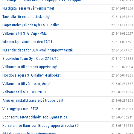
2018-12-05 08:45
Nu digitaliserar vi vår verksamhet
2018-12-04 16:34
Tack alla för en fantastisk helg!
2018-11-26 16:42
Läger under jul- och nyår i STG-hallen!
2018-11-17 18:39
Välkomna till STG Cup - PM2
2018-11-08 20:57
Info om Uppvisningen den 17/11
2018-11-05 17:21
Nu är det dags för JEM-kval i truppgymnastik!
2018-10-17 17:31
Stockholm Team Gym Open 27-28/10
2018-10-10 16:58
Välkommen till höstens uppvisning!
2018-10-02 21:34
Höstlovsläger i STG-hallen! -Fullbokat!
2018-10-01 06:56
Välkommen till vårt team, Anna!
2018-09-25 13:37
Välkomna till STG CUP 2018!
2018-09-11 16:06
Ännu en anställd tränare på truppsidan!
2018-08-28 13:03
Vuxengympa med STG!
2018-08-21 21:53
Sponsorhuset-Stockholm Top Gymnastics
2018-08-16 22:11
Kursstart för Barn- och Breddgrupper är vecka 35!
2018-08-16 12:30
25 juli öppnar vårt bokningssystem!