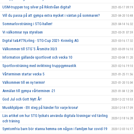
USM-truppen tog silver på Rikstvåan digital!
2021-05-17 09:19
Vill du passa på att gympa extra mycket i väntan på sommaren?
2021-04-20 10:48
Sommarlovsträning i STG-hallen!
2021-04-14 16:32
Vi välkomnar nya styrelsen
2021-03-31 07:59
Digital ta&#776;vling - STG-Cup 2021- Kvinnlig AG
2021-03-16 17:32
Välkommen till STG´S Årsmöte 30/3
2021-03-09 16:10
Information gällande sportlovet och vecka 10
2021-03-04 11:20
Sportlovsträning med inriktning truppgymnastik
2021-02-16 19:10
Vårterminen startar vecka 5
2021-01-25 11:56
Välkommen till en ny termin!
2021-01-20 15:04
Anmälan till gympa vårterminen -21
2021-01-04 12:28
God Jul och Gott Nytt År!
2020-12-22 10:53
Musikhjälpen - Ett steg på händer för varje krona!
2020-12-18 17:09
Läs artikel om hur STG lyckats använda digitala lösningar vid tävling
2020-12-18 16:28
och träning
Symtomfria barn bör stanna hemma om någon i familjen har covid-19
2020-12-03 16:17