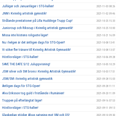
Julläger och Januariläger i STG-hallen!
2021-11-03 08:26
JNM i Kvinnlig artistisk gymnstik!
2021-11-02 09:46
Strålande prestationer på Lilla Huddinge Trupp Cup!
2021-10-25 15:33
Juniorcup och Rikscup i Kvinnlig artistisk gymnastik!
2021-10-25 10:00
Missa inte höstens roligaste läger!
2021-10-21 16:09
Nu i helgen är det äntligen dags för STG-Open!!
2021-10-08 13:41
Vi söker fler tränare till Kvinnlig Artistisk Gymnastik!
2021-10-08 13:07
Höstlovsläger i STG-hallen!
2021-10-06 09:28
SAVE THE DATE 5/12 Juluppvisning!
2021-10-05 10:29
JSM silver och SM brons i Kvinnlig Artistisk Gymnastik!
2021-10-03 17:51
JSM/SM i kvinnlig artistisk gymnastik
2021-09-28 15:03
Äntligen dags för STG-Open!
2021-09-28 11:11
Alva Eriksson tog guld i fristående i Rumänien!
2021-09-20 11:09
Truppen på efterlängtat läger!
2021-09-16 07:53
Höstlovsläger i STG-hallen!
2021-09-11 09:13
Glaskedjan stödjer Alvas satsning mot VM och OS!
2021-09-10 09:30