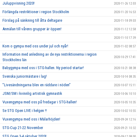
Juluppvisning 2020!
2020-11-26 12:03
Förlängda restriktioner i region Stockholm
2020-11-20 16:53
Förslag på sänkning till åtta deltagare
2020-11-18 09:03
Anmälan till vårens grupper är öppen!
2020-11-12 12:58
2020-11-10 17:39
Kom o gympa med oss under jul och nyår!
2020-11-02 08:57
Information med anledning av de nya restriktionerna i region
2020-10-29 17:41
Stockholms län
Babygympa med oss i STG-hallen. Ny period startar!
2020-10-21 08:38
Svenska juniormästare i lag!
2020-10-14 08:35
”Livesändningarna blev en räddare i nöden”
2020-10-07 15:11
JSM/SM i kvinnlig artistisk gymnastik
2020-10-06 10:10
Vuxengympa med oss på fredagar i STG-hallen!
2020-10-05 10:35
Se STG Open LIVE i helgen !!
2020-10-02 10:55
Vuxengympa med oss i Mälarhöjden!
2020-09-24 12:16
STG-Cup 21-22 November
2020-09-21 10:32
STG Open 3-4 oktober 2020!
2020-09-17 08:00