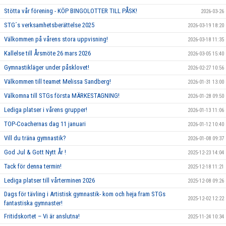
Stötta vår förening - KÖP BINGOLOTTER TILL PÅSK!
2026-03-26
STG´s verksamhetsberättelse 2025
2026-03-19 18:20
Välkommen på vårens stora uppvisning!
2026-03-18 11:35
Kallelse till Årsmöte 26 mars 2026
2026-03-05 15:40
Gymnastikläger under påsklovet!
2026-02-27 10:56
Välkommen till teamet Melissa Sandberg!
2026-01-31 13:00
Välkomna till STGs första MÄRKESTAGNING!
2026-01-28 09:50
Lediga platser i vårens grupper!
2026-01-13 11:06
TOP-Coachernas dag 11 januari
2026-01-12 10:40
Vill du träna gymnastik?
2026-01-08 09:37
God Jul & Gott Nytt År !
2025-12-23 14:04
Tack för denna termin!
2025-12-18 11:21
Lediga platser till vårterminen 2026
2025-12-08 09:26
Dags för tävling i Artistisk gymnastik- kom och heja fram STGs
2025-12-02 12:22
fantastiska gymnaster!
Fritidskortet – Vi är anslutna!
2025-11-24 10:34