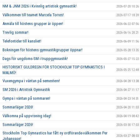
NM & JNM 2026 i Kvinnlig artistisk gymnastik!
2026-07-20 10:26
Välkommen till teamet Marcela Torres!
2026-07-17 18:39
Anmäla till höstens grupper är öppen!
2026-06-22 07:56
Trevlig sommar!
2026-06-16 20:21
Telefontider till kansliet!
2026-06-09 11:56
Bokningen för höstens gymnastikgrupper öppnar!
2026-05-28 13:35
Dags för ungdoms-SM i truppgymnastik!
2026-05-27 15:22
HISTORISKT GULDREGN FÖR STOCKHOLM TOP GYMNASTICS I
2026-05-25 12:48
MALMÖ!
Vuxengympa i väntan på semestern!
2026-04-28 13:38
SM 2026 i Artistisk Gymnastik
2026-04-27 11:17
Gympa i väntan på sommaren!
2026-04-23 14:31
Sommarläger 2026!
2026-04-20 11:03
Välkomna på uppvisning idag!
2026-04-19 08:42
Sommarläger 2026!
2026-03-30 17:03
Stockholm Top Gymnastics har fått ny ordförande-välkommen Per
2026-03-27 08:03
Johansson!