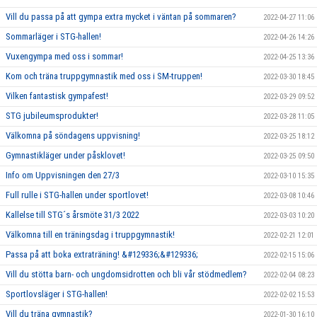
Vill du passa på att gympa extra mycket i väntan på sommaren?
2022-04-27 11:06
Sommarläger i STG-hallen!
2022-04-26 14:26
Vuxengympa med oss i sommar!
2022-04-25 13:36
Kom och träna truppgymnastik med oss i SM-truppen!
2022-03-30 18:45
Vilken fantastisk gympafest!
2022-03-29 09:52
STG jubileumsprodukter!
2022-03-28 11:05
Välkomna på söndagens uppvisning!
2022-03-25 18:12
Gymnastikläger under påsklovet!
2022-03-25 09:50
Info om Uppvisningen den 27/3
2022-03-10 15:35
Full rulle i STG-hallen under sportlovet!
2022-03-08 10:46
Kallelse till STG´s årsmöte 31/3 2022
2022-03-03 10:20
Välkomna till en träningsdag i truppgymnastik!
2022-02-21 12:01
Passa på att boka extraträning! &#129336;&#129336;
2022-02-15 15:06
Vill du stötta barn- och ungdomsidrotten och bli vår stödmedlem?
2022-02-04 08:23
Sportlovsläger i STG-hallen!
2022-02-02 15:53
Vill du träna gymnastik?
2022-01-30 16:10