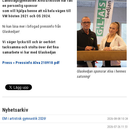
Landslagsgymnasten Alva Eriksson har fått
VÄRDEGRUND
en personlig sponsor
som vill hjälpa henne att nå hela vägen till
VM hösten 2021 och OS 2024.
FÖRENINGSPRODUKTER
Ni kan läsa mer i bifogad pressinfo från
KONTAKT
Glaskedjan!
Vi säger lycka till och är oerhört
MÄRKESTAGNING
tacksamma och stolta över det fina
samarbete vi har med Glaskedjan
Press » Pressinfo Alva 210910.pdf
Glaskedjan sponsrar Alva i hennes
satsning!
Nyhetsarkiv
EM i artistisk gymnastik 2026!
2026-08-08 10:24
2026-07-26 11:51