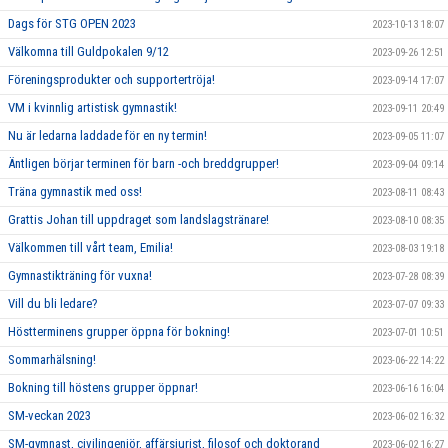
Dags för STG OPEN 2023
2023-10-13 18:07
Välkomna till Guldpokalen 9/12
2023-09-26 12:51
Föreningsprodukter och supportertröja!
2023-09-14 17:07
VM i kvinnlig artistisk gymnastik!
2023-09-11 20:49
Nu är ledarna laddade för en ny termin!
2023-09-05 11:07
Äntligen börjar terminen för barn -och breddgrupper!
2023-09-04 09:14
Träna gymnastik med oss!
2023-08-11 08:43
Grattis Johan till uppdraget som landslagstränare!
2023-08-10 08:35
Välkommen till vårt team, Emilia!
2023-08-03 19:18
Gymnastikträning för vuxna!
2023-07-28 08:39
Vill du bli ledare?
2023-07-07 09:33
Höstterminens grupper öppna för bokning!
2023-07-01 10:51
Sommarhälsning!
2023-06-22 14:22
Bokning till höstens grupper öppnar!
2023-06-16 16:04
SM-veckan 2023
2023-06-02 16:32
SM-gymnast, civilingenjör, affärsjurist, filosof och doktorand
2023-06-02 16:27