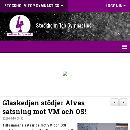
STOCKHOLM TOP GYMNASTICS
LOGGA IN
Stockholm Top Gymnastics
HEM
NYHETER
BILDGALLERI
NYHETSARKIV
Glaskedjan stödjer Alvas
<
>
OM FÖRENINGEN
satsning mot VM och OS!
2021-09-10 09:30
STG-HALLEN
Tillsammans satsar de mot VM och OS!