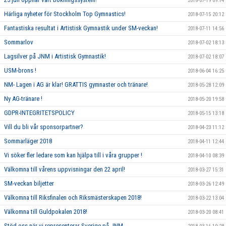
2018-07-19 09:14
Härliga nyheter för Stockholm Top Gymnastics!
2018-07-15 20:12
Fantastiska resultat i Artistisk Gymnastik under SM-veckan!
2018-07-11 14:56
Sommarlov
2018-07-02 18:13
Lagsilver på JNM i Artistisk Gymnastik!
2018-07-02 18:07
USM-brons !
2018-06-04 16:25
NM- Lagen i AG är klar! GRATTIS gymnaster och tränare!
2018-05-28 12:09
Ny AG-tränare !
2018-05-20 19:58
GDPR-INTEGRITETSPOLICY
2018-05-15 13:18
Vill du bli vår sponsorpartner?
2018-04-23 11:12
Sommarläger 2018
2018-04-11 12:44
Vi söker fler ledare som kan hjälpa till i våra grupper !
2018-04-10 08:39
Välkomna till vårens uppvisningar den 22 april!
2018-03-27 15:31
SM-veckan biljetter
2018-03-26 12:49
Välkomna till Riksfinalen och Riksmästerskapen 2018!
2018-03-22 13:04
Välkomna till Guldpokalen 2018!
2018-03-20 08:41
Stöd oss när vi representerar Sverige på JNM