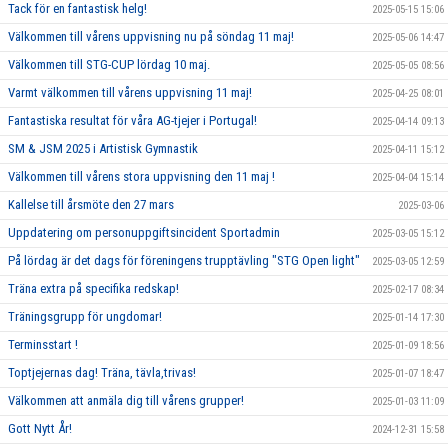
Tack för en fantastisk helg!
2025-05-15 15:06
Välkommen till vårens uppvisning nu på söndag 11 maj!
2025-05-06 14:47
Välkommen till STG-CUP lördag 10 maj.
2025-05-05 08:56
Varmt välkommen till vårens uppvisning 11 maj!
2025-04-25 08:01
Fantastiska resultat för våra AG-tjejer i Portugal!
2025-04-14 09:13
SM & JSM 2025 i Artistisk Gymnastik
2025-04-11 15:12
Välkommen till vårens stora uppvisning den 11 maj !
2025-04-04 15:14
Kallelse till årsmöte den 27 mars
2025-03-06
Uppdatering om personuppgiftsincident Sportadmin
2025-03-05 15:12
På lördag är det dags för föreningens trupptävling "STG Open light"
2025-03-05 12:59
Träna extra på specifika redskap!
2025-02-17 08:34
Träningsgrupp för ungdomar!
2025-01-14 17:30
Terminsstart !
2025-01-09 18:56
Toptjejernas dag! Träna, tävla,trivas!
2025-01-07 18:47
Välkommen att anmäla dig till vårens grupper!
2025-01-03 11:09
Gott Nytt År!
2024-12-31 15:58