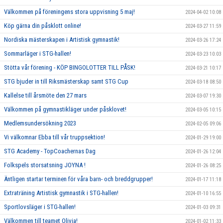
Välkommen på föreningens stora uppvisning 5 maj!
2024-04-02 10:08
Köp gärna din påsklott online!
2024-03-27 11:59
Nordiska mästerskapen i Artistisk gymnastik!
2024-03-26 17:24
Sommarläger i STG-hallen!
2024-03-23 10:03
Stötta vår förening - KÖP BINGOLOTTER TILL PÅSK!
2024-03-21 10:17
STG bjuder in till Riksmästerskap samt STG Cup
2024-03-18 08:50
Kallelse till årsmöte den 27 mars
2024-03-07 19:30
Välkommen på gymnastikläger under påsklovet!
2024-03-05 10:15
Medlemsundersökning 2023
2024-02-05 09:06
Vi välkomnar Ebba till vår truppsektion!
2024-01-29 19:00
STG Academy - TopCoachernas Dag
2024-01-26 12:04
Folkspels storsatsning JOYNA !
2024-01-26 08:25
Äntligen startar terminen för våra barn- och breddgrupper!
2024-01-17 11:18
Extraträning Artistisk gymnastik i STG-hallen!
2024-01-10 16:55
Sportlovsläger i STG-hallen!
2024-01-03 09:31
Välkommen till teamet Olivia!
2024-01-02 11:33