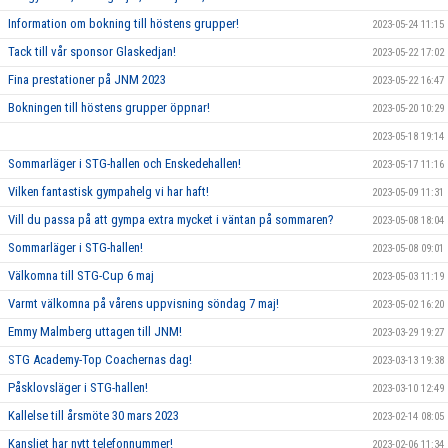
Information om bokning till höstens grupper!
2023-05-24 11:15
Tack till vår sponsor Glaskedjan!
2023-05-22 17:02
Fina prestationer på JNM 2023
2023-05-22 16:47
Bokningen till höstens grupper öppnar!
2023-05-20 10:29
2023-05-18 19:14
Sommarläger i STG-hallen och Enskedehallen!
2023-05-17 11:16
Vilken fantastisk gympahelg vi har haft!
2023-05-09 11:31
Vill du passa på att gympa extra mycket i väntan på sommaren?
2023-05-08 18:04
Sommarläger i STG-hallen!
2023-05-08 09:01
Välkomna till STG-Cup 6 maj
2023-05-03 11:19
Varmt välkomna på vårens uppvisning söndag 7 maj!
2023-05-02 16:20
Emmy Malmberg uttagen till JNM!
2023-03-29 19:27
STG Academy-Top Coachernas dag!
2023-03-13 19:38
Påsklovsläger i STG-hallen!
2023-03-10 12:49
Kallelse till årsmöte 30 mars 2023
2023-02-14 08:05
Kansliet har nytt telefonnummer!
2023-02-06 11:34