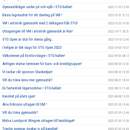
Gymnastikläger under jul och nyår i STG-hallen!
2022-11-03 12:49
Bästa lagresultat för ett damlag på VM !
2022-10-31 21:12
VM i artistisk gymnastik med 2 deltagare från STG!
2022-10-25 19:30
Uttagningen till VM i artistisk gymnastik är klar!
2022-10-11 20:21
STG Open är slut för denna gång...
2022-10-10 12:46
I helgen är det dags för STG Open 2022!
2022-10-03 10:57
Välkommen på höstlovsläger i STG-hallen!
2022-09-05 08:12
Äntligen startar terminen för barn- och breddgrupper!
2022-08-30 15:01
Vi tackar vår sponsor Glaskedjan!
2022-08-22 10:03
Vill du träna ännu mer gymnastik?
2022-08-21 18:43
En fantastisk lägersommar i STG-hallen!
2022-08-15 11:48
Kansliet på plats igen!
2022-08-08 13:59
Alva Eriksson uttagen till EM !
2022-07-30 19:46
Vill du träna gymnastik?
2022-07-09 12:44
Malva Lundqvist Wingren uttagen till landslaget!
2022-07-05 12:34
Trevlig sommar önskar vi på kansliet!
2022-07-02 16:49