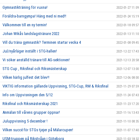
Gymnastikträning för vuxna!
2022-01-27 11:09
Föräldra-barngympa! Häng med ni med!!
2022-01-24 15:19
Välkommen till en ny termin!
2022-01-18 09:57
Johan Wikås landslagstränare 2022
2022-01-13 11:10
Vill du träna gymnastik? Terminen startar vecka 4
2022-01-08 09:45
Jul/nyårläger inställt i STG-hallen!
2021-12-22 17:43
Vi söker anställd tränare till AG-sektionen!
2021-12-13 20:58
STG Cup , Riksfinal och Riksmästerskap
2021-12-07 13:00
Vilken härlig julfest det blev!!
2021-12-06 08:00
VIKTIG information gällande Uppvisning, STG-Cup, RM & Riksfinal
2021-11-29 07:59
Info om Uppvisningen den 5/12
2021-11-24 07:43
Riksfinal och Riksmästerskap 2021
2021-11-23 17:20
Anmälan till vårens grupper öppnar!
2021-11-16 13:43
Juluppvisning 5 december !
2021-11-10 08:35
Vilken succé för STGs tjejer på Mälarcupen!
2021-11-07 17:40
USM-truppen på Rikstvåan i Göteborg
2021-11-03 18:32