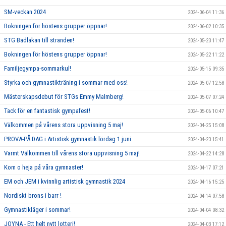
SM-veckan 2024
2024-06-04 11:36
Bokningen för höstens grupper öppnar!
2024-06-02 10:35
STG Badlakan till stranden!
2024-05-23 11:47
Bokningen för höstens grupper öppnar!
2024-05-22 11:22
Familjegympa-sommarkul!
2024-05-15 09:35
Styrka och gymnastikträning i sommar med oss!
2024-05-07 12:58
Mästerskapsdebut för STGs Emmy Malmberg!
2024-05-07 07:24
Tack för en fantastisk gympafest!
2024-05-06 10:47
Välkommen på vårens stora uppvisning 5 maj!
2024-04-25 15:08
PROVA-PÅ DAG i Artistisk gymnastik lördag 1 juni
2024-04-23 15:41
Varmt Välkommen till vårens stora uppvisning 5 maj!
2024-04-22 14:28
Kom o heja på våra gymnaster!
2024-04-17 07:21
EM och JEM i kvinnlig artistisk gymnastik 2024
2024-04-16 15:25
Nordiskt brons i barr !
2024-04-14 07:58
Gymnastikläger i sommar!
2024-04-04 08:32
JOYNA - Ett helt nytt lotteri!
2024-04-03 17:12