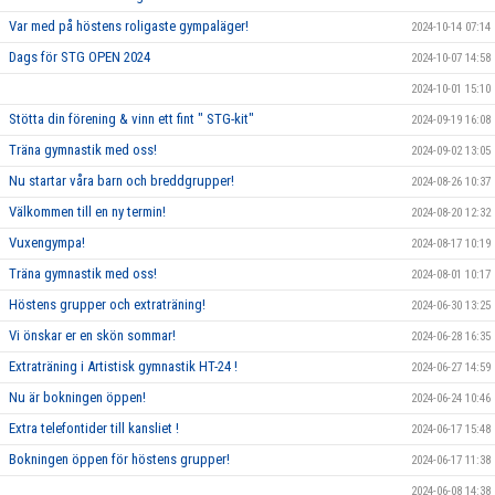
Var med på höstens roligaste gympaläger!
2024-10-14 07:14
Dags för STG OPEN 2024
2024-10-07 14:58
2024-10-01 15:10
Stötta din förening & vinn ett fint " STG-kit"
2024-09-19 16:08
Träna gymnastik med oss!
2024-09-02 13:05
Nu startar våra barn och breddgrupper!
2024-08-26 10:37
Välkommen till en ny termin!
2024-08-20 12:32
Vuxengympa!
2024-08-17 10:19
Träna gymnastik med oss!
2024-08-01 10:17
Höstens grupper och extraträning!
2024-06-30 13:25
Vi önskar er en skön sommar!
2024-06-28 16:35
Extraträning i Artistisk gymnastik HT-24 !
2024-06-27 14:59
Nu är bokningen öppen!
2024-06-24 10:46
Extra telefontider till kansliet !
2024-06-17 15:48
Bokningen öppen för höstens grupper!
2024-06-17 11:38
2024-06-08 14:38