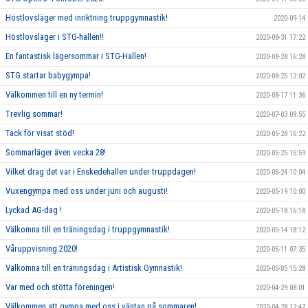
Höstlovsläger med inriktning truppgymnastik!
2020-09-14
Höstlovsläger i STG-hallen!!
2020-08-31 17:22
En fantastisk lägersommar i STG-Hallen!
2020-08-28 16:28
STG startar babygympa!
2020-08-25 12:02
Välkommen till en ny termin!
2020-08-17 11:36
Trevlig sommar!
2020-07-03 09:55
Tack för visat stöd!
2020-05-28 16:22
Sommarläger även vecka 28!
2020-05-25 15:59
Vilket drag det var i Enskedehallen under truppdagen!
2020-05-24 10:04
Vuxengympa med oss under juni och augusti!
2020-05-19 10:00
Lyckad AG-dag !
2020-05-18 16:18
Välkomna till en träningsdag i truppgymnastik!
2020-05-14 18:12
Våruppvisning 2020!
2020-05-11 07:35
Välkomna till en träningsdag i Artistisk Gymnastik!
2020-05-05 15:28
Var med och stötta föreningen!
2020-04-29 08:01
Välkommen att gympa med oss i väntan på sommaren!
2020-04-28 12:47