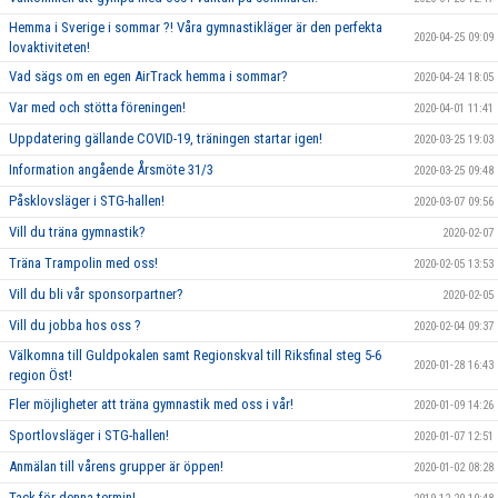
Hemma i Sverige i sommar ?! Våra gymnastikläger är den perfekta
2020-04-25 09:09
lovaktiviteten!
Vad sägs om en egen AirTrack hemma i sommar?
2020-04-24 18:05
Var med och stötta föreningen!
2020-04-01 11:41
Uppdatering gällande COVID-19, träningen startar igen!
2020-03-25 19:03
Information angående Årsmöte 31/3
2020-03-25 09:48
Påsklovsläger i STG-hallen!
2020-03-07 09:56
Vill du träna gymnastik?
2020-02-07
Träna Trampolin med oss!
2020-02-05 13:53
Vill du bli vår sponsorpartner?
2020-02-05
Vill du jobba hos oss ?
2020-02-04 09:37
Välkomna till Guldpokalen samt Regionskval till Riksfinal steg 5-6
2020-01-28 16:43
region Öst!
Fler möjligheter att träna gymnastik med oss i vår!
2020-01-09 14:26
Sportlovsläger i STG-hallen!
2020-01-07 12:51
Anmälan till vårens grupper är öppen!
2020-01-02 08:28
Tack för denna termin!