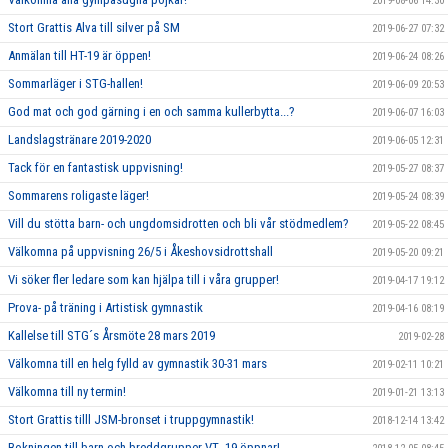
2019-08-06 14:30
Stort Grattis Alva till silver på SM
2019-06-27 07:32
Anmälan till HT-19 är öppen!
2019-06-24 08:26
Sommarläger i STG-hallen!
2019-06-09 20:53
God mat och god gärning i en och samma kullerbytta...?
2019-06-07 16:03
Landslagstränare 2019-2020
2019-06-05 12:31
Tack för en fantastisk uppvisning!
2019-05-27 08:37
Sommarens roligaste läger!
2019-05-24 08:39
Vill du stötta barn- och ungdomsidrotten och bli vår stödmedlem?
2019-05-22 08:45
Välkomna på uppvisning 26/5 i Åkeshovsidrottshall
2019-05-20 09:21
Vi söker fler ledare som kan hjälpa till i våra grupper!
2019-04-17 19:12
Prova- på träning i Artistisk gymnastik
2019-04-16 08:19
Kallelse till STG´s Årsmöte 28 mars 2019
2019-02-28
Välkomna till en helg fylld av gymnastik 30-31 mars
2019-02-11 10:21
Välkomna till ny termin!
2019-01-21 13:13
Stort Grattis tilll JSM-bronset i truppgymnastik!
2018-12-14 13:42
Bokningen till barn-och breddgrupper VT -19 öppnar!