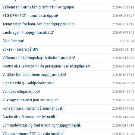
Välkomna till en ny härlig termin full av gympa!
2021-08-26 18:16
STG OPEN 2021 - anmälan är öppen!
2021-08-23 15:27
Terminsstart för barn- och breddgrupper HT-21
2021-08-21 10:13
Landslaget i truppgymnastik 2021
2021-07-07 13:42
Glad Sommar!
2021-06-24
Sökes - Tränare på 50%
2021-06-16 11:18
Välkomna till träningsdag i Artistisk gymnastik!
2021-06-14 13:36
Grattis Alva Eriksson till fin prestation i värlsdcupfinalen!
2021-06-13 14:30
Vi söker fler ledare inom truppgymnastik!
2021-06-09 16:19
Digital tävling - Guldpokalen 2021
2021-06-02 20:03
Världens roligaste jobb!
2021-06-01 12:42
Vuxengympa under juni och augusti!
2021-05-29 09:00
Fortsätt träna i väntan på sommarlovet!
2021-05-27 09:10
Grattis Alva Eriksson och lycka till !
2021-05-24 13:44
Sommarlovsträning med inriktning truppgymnastik!
2021-05-24 10:14
Våruppvisningen 2021 är tyvärr inställd!
2021-05-21 11:09