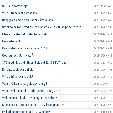
STG supportertröja!
2023-01-30 15:40
Vill du träna mer gymnastik?
2023-01-29 18:50
Babygympa med oss under vårterminen!
2023-01-23 15:49
Stockholm Top Gymnastics vinnare av S:t Julian priset 2023!!
2023-01-20 17:30
Utökad telefontid under terminsstart!
2023-01-16 20:19
Hej vårtermin!
2023-01-12 09:42
Gymnastikträning vårterminen 2023
2023-01-02 09:52
God Jul och Gott Nytt År!
2022-12-20 09:12
STG med i Musikhjälpen !! Live kl 12:30 i SVT idag!
2022-12-17 10:50
En fantastisk gympahelg!
2022-12-06 11:05
Vill du träna gymnastik?
2022-12-05 15:10
Varmt välkomna på juluppvisning !
2022-12-04 07:41
Varmt välkomna till Guldpokalen lördag 3/12
2022-12-02 11:28
Välkommen på juluppvisning 4 december !
2022-11-28 11:45
Missa inte att boka din plats till vårens grupper!
2022-11-25 12:22
Lyckad inspirationskväll i STG-hallen!
2022-11-18 08:03