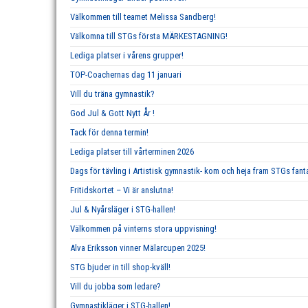
Välkommen till teamet Melissa Sandberg!
Välkomna till STGs första MÄRKESTAGNING!
Lediga platser i vårens grupper!
TOP-Coachernas dag 11 januari
Vill du träna gymnastik?
God Jul & Gott Nytt År !
Tack för denna termin!
Lediga platser till vårterminen 2026
Dags för tävling i Artistisk gymnastik- kom och heja fram STGs fan
Fritidskortet – Vi är anslutna!
Jul & Nyårsläger i STG-hallen!
Välkommen på vinterns stora uppvisning!
Alva Eriksson vinner Mälarcupen 2025!
STG bjuder in till shop-kväll!
Vill du jobba som ledare?
Gymnastikläger i STG-hallen!