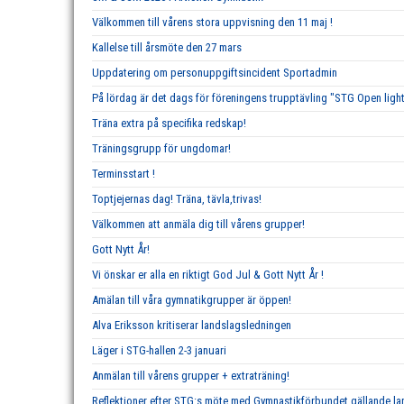
Välkommen till vårens stora uppvisning den 11 maj !
Kallelse till årsmöte den 27 mars
Uppdatering om personuppgiftsincident Sportadmin
På lördag är det dags för föreningens trupptävling "STG Open ligh
Träna extra på specifika redskap!
Träningsgrupp för ungdomar!
Terminsstart !
Toptjejernas dag! Träna, tävla,trivas!
Välkommen att anmäla dig till vårens grupper!
Gott Nytt År!
Vi önskar er alla en riktigt God Jul & Gott Nytt År !
Amälan till våra gymnatikgrupper är öppen!
Alva Eriksson kritiserar landslagsledningen
Läger i STG-hallen 2-3 januari
Anmälan till vårens grupper + extraträning!
Reflektioner efter STG:s möte med Gymnastikförbundet gällande 