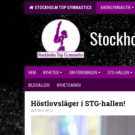
STOCKHOLM TOP GYMNASTICS
BARNGYMNASTIK
Stockh
HEM
NYHETER
OM FÖRENINGEN
STG-HALLEN
BILDGALLERI
NYHETSARKIV
Höstlovsläger i STG-hallen!
2021-09-11 09:13