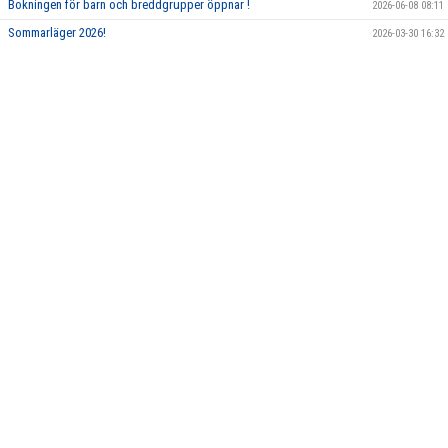
Bokningen för barn och breddgrupper öppnar !
2026-06-08 08:11
ARRANGEMANG/LÄGER
Sommarläger 2026!
2026-03-30 16:32
BILDGALLERI
FÖRENINGSPRODUKTER