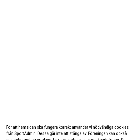
För att hemsidan ska fungera korrekt använder vi nödvändiga cookies
från SportAdmin. Dessa går inte att stänga av. Föreningen kan också
använda frivilliga cookies, t.ex. för statistik eller marknadsföring. Du