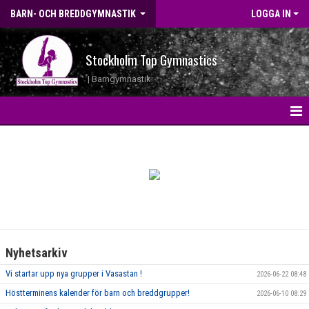
BARN- OCH BREDDGYMNASTIK
LOGGA IN
Stockholm Top Gymnastics
| Barngymnastik
HEM
NYHETER
GRUPPINFO
KONTAKT
Nyhetsarkiv
AVGIFTER
Vi startar upp nya grupper i Vasastan !
2026-06-22 08:48
KALENDER
Höstterminens kalender för barn och breddgrupper!
2026-06-10 08:29