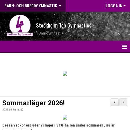
BARN- OCH BREDDGYMNASTIK
LOGGA IN
Stockholm Top Gymnastics
| Barngymnastik
HEM
NYHETER
GRUPPINFO
KONTAKT
Sommarläger 2026!
<
>
AVGIFTER
2026-03-30 16:32
KALENDER
Dessa veckor erbjuder vi läger i STG-hallen under sommaren , nu är