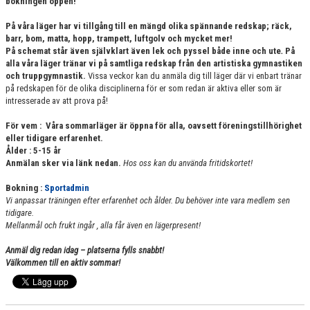
bokningen öppen!
ARRANGEMANG/LÄGER
På våra läger har vi tillgång till en mängd olika spännande redskap; räck,
barr, bom, matta, hopp, trampett, luftgolv och mycket mer!
BILDGALLERI
På schemat står även självklart även lek och pyssel både inne och ute
.
På
alla våra läger tränar vi på samtliga redskap från den artistiska gymnastiken
FÖRENINGSPRODUKTER
och truppgymnastik.
Vissa veckor kan du anmäla dig till läger där vi enbart tränar
på redskapen för de olika disciplinerna för er som redan är aktiva eller som är
intresserade av att prova på!
För vem : Våra sommarläger är öppna för alla, oavsett föreningstillhörighet
eller tidigare erfarenhet.
Ålder : 5-15 år
Anmälan sker via länk nedan.
Hos oss kan du använda fritidskortet!
Bokning :
Sportadmin
Vi anpassar träningen efter erfarenhet och ålder. Du behöver inte vara medlem sen
tidigare.
Mellanmål och frukt ingår , alla får även en lägerpresent!
Anmäl dig redan idag – platserna fylls snabbt!
Välkommen till en aktiv sommar!