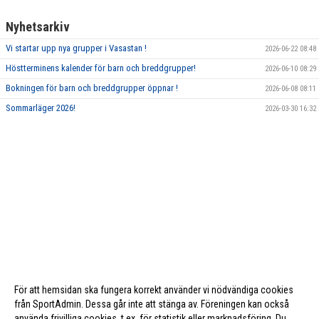
Nyhetsarkiv
Vi startar upp nya grupper i Vasastan !
2026-06-22 08:48
Höstterminens kalender för barn och breddgrupper!
2026-06-10 08:29
Bokningen för barn och breddgrupper öppnar !
2026-06-08 08:11
Sommarläger 2026!
2026-03-30 16:32
För att hemsidan ska fungera korrekt använder vi nödvändiga cookies
från SportAdmin. Dessa går inte att stänga av. Föreningen kan också
använda frivilliga cookies, t.ex. för statistik eller marknadsföring. Du