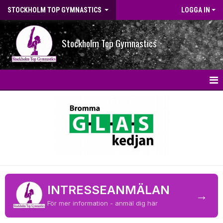
STOCKHOLM TOP GYMNASTICS
LOGGA IN
Stockholm Top Gymnastics
HEM
NYHETER
OM FÖRENINGEN
STG-HALLEN
INTRESSEANMÄLAN
VÄRDEGRUND
→
För mer information - anmäl dig här
KONTAKT