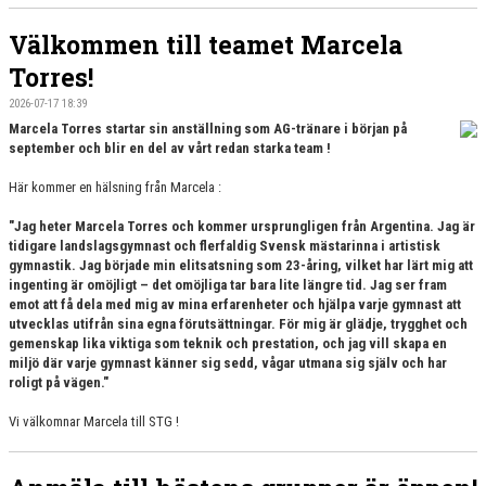
Välkommen till teamet Marcela
Torres!
2026-07-17 18:39
Marcela Torres startar sin anställning som AG-tränare i början på
september och blir en del av vårt redan starka team !
Här kommer en hälsning från Marcela :
"Jag heter Marcela Torres och kommer ursprungligen från Argentina. Jag är
tidigare landslagsgymnast och flerfaldig Svensk mästarinna i artistisk
gymnastik. Jag började min elitsatsning som 23-åring, vilket har lärt mig att
ingenting är omöjligt – det omöjliga tar bara lite längre tid. Jag ser fram
emot att få dela med mig av mina erfarenheter och hjälpa varje gymnast att
utvecklas utifrån sina egna förutsättningar. För mig är glädje, trygghet och
gemenskap lika viktiga som teknik och prestation, och jag vill skapa en
miljö där varje gymnast känner sig sedd, vågar utmana sig själv och har
roligt på vägen."
Vi välkomnar Marcela till STG !