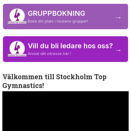
FÖRENINGSPRODUKTER
GRUPPBOKNING
→
MÄRKESTAGNING
Boka din plats i höstens grupper!
Vill du bli ledare hos oss?
→
Anmäl ditt intresse här !
Välkommen till Stockholm Top
Gymnastics!