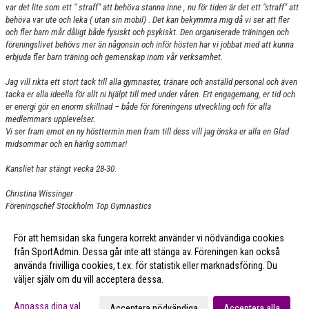
var det lite som ett " straff" att behöva stanna inne , nu för tiden är det ett "straff" att
behöva var ute och leka ( utan sin mobil) . Det kan bekymmra mig då vi ser att fler
och fler barn mår dåligt både fysiskt och psykiskt. Den organiserade träningen och
föreningslivet behövs mer än någonsin och inför hösten har vi jobbat med att kunna
erbjuda fler barn träning och gemenskap inom vår verksamhet.
Jag vill rikta ett stort tack till alla gymnaster, tränare och anställd personal och även
tacka er alla ideella för allt ni hjälpt till med under våren. Ert engagemang, er tid och
er energi gör en enorm skillnad – både för föreningens utveckling och för alla
medlemmars upplevelser.
Vi ser fram emot en ny hösttermin men fram till dess vill jag önska er alla en Glad
midsommar och en härlig sommar!
Kansliet har stängt vecka 28-30.
Christina Wissinger
Föreningschef Stockholm Top Gymnastics
För att hemsidan ska fungera korrekt använder vi nödvändiga cookies
Fler nyheter >>
från SportAdmin. Dessa går inte att stänga av. Föreningen kan också
använda frivilliga cookies, t.ex. för statistik eller marknadsföring. Du
väljer själv om du vill acceptera dessa.
Cookie-inställningar
Gå till Webbversion
Anpassa dina val
Acceptera nödvändiga
Acceptera alla