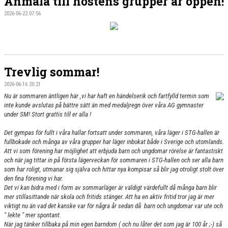
Anmäla till höstens grupper är öppen!
2026-06-22 07:56
Trevlig sommar!
2026-06-16 20:21
Nu är sommaren äntligen här ,vi har haft
en
händelserik och fartfylld termin som
inte kunde avslutas på bättre sätt än med medaljregn över våra AG gymnaster
under SM! Stort grattis till er alla !
Det gympas för fullt i våra hallar fortsatt under sommaren, våra läger i STG-hallen är
fullbokade och många av våra grupper har läger inbokat både i Sverige och utomlands.
Att vi som förening har möjlighet att erbjuda barn och ungdomar rörelse är fantastiskt
och när jag tittar in på första lägerveckan för sommaren i STG-hallen och ser alla barn
som har roligt, utmanar sig själva och hittar nya kompisar så blir jag otroligt stolt över
den fina förening vi har.
Det vi kan bidra med i form av sommarläger är väldigt värdefullt då många barn blir
mer stillasittande när skola och fritids stänger. Att ha en aktiv fritid tror jag är mer
viktigt nu än vad det kanske var för några år sedan då barn och ungdomar var ute och
" lekte " mer spontant.
När jag tänker tillbaka på min egen barndom ( och nu låter det som jag är 100 år ;-) så