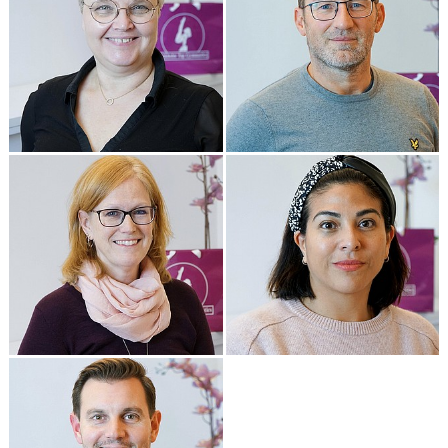
STADGAR
GRUPPSTRUKTUR
TRÄNINGSAVGIFTER
FÖRSÄKRINGAR
MEDICINSK SUPPORT
GDPR
STÖD STG
.
STG-HALLEN
VÄRDEGRUND