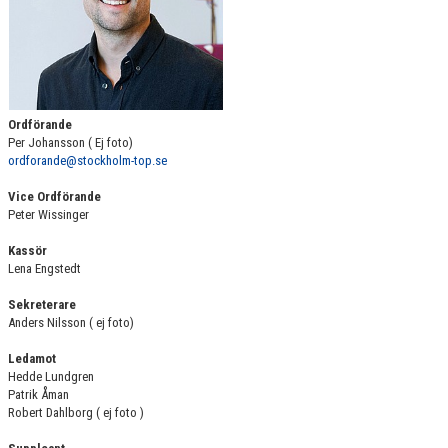
KONTAKT
FÖRENINGSPRODUKTER
MÄRKESTAGNING
Ordförande
Per Johansson ( Ej foto)
ordforande@stockholm-top.se
Vice Ordförande
Peter Wissinger
Kassör
Lena Engstedt
Sekreterare
Anders Nilsson ( ej foto)
Ledamot
Hedde Lundgren
Patrik Åman
Robert Dahlborg ( ej foto )