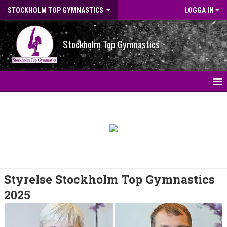
STOCKHOLM TOP GYMNASTICS
LOGGA IN
Stockholm Top Gymnastics
HEM
NYHETER
OM FÖRENINGEN
VÅR FÖRENING
Styrelse Stockholm Top Gymnastics
2025
STYRELSE
FÖRENINGSINFORMATION