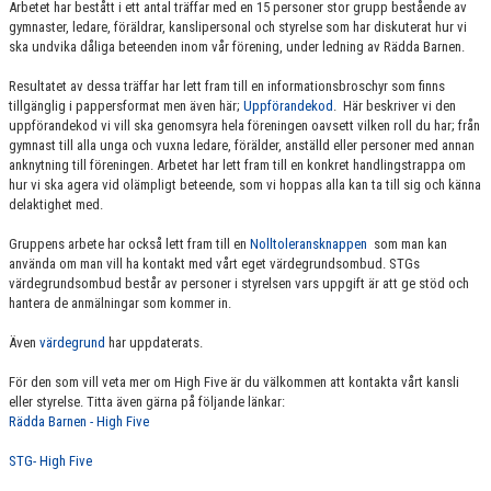
Arbetet har bestått i ett antal träffar med en 15 personer stor grupp bestående av
LEDARSKAP GENOM SDT
gymnaster, ledare, föräldrar, kanslipersonal och styrelse som har diskuterat hur vi
ska undvika dåliga beteenden inom vår förening, under ledning av Rädda Barnen.
HIGH FIVE
Resultatet av dessa träffar har lett fram till en informationsbroschyr som finns
tillgänglig i pappersformat men även här;
Uppförandekod
. Här beskriver vi den
BARNKONVENTIONEN
uppförandekod vi vill ska genomsyra hela föreningen oavsett vilken roll du har; från
gymnast till alla unga och vuxna ledare, förälder, anställd eller personer med annan
VÄRLDENS BÄSTA IDROTTSFÖRÄLDRAR
anknytning till föreningen. Arbetet har lett fram till en konkret handlingstrappa om
hur vi ska agera vid olämpligt beteende, som vi hoppas alla kan ta till sig och känna
delaktighet med.
FÖRENINGSPRODUKTER
Gruppens arbete har också lett fram till en
Nolltoleransknappen
som man kan
KONTAKT
använda om man vill ha kontakt med vårt eget värdegrundsombud. STGs
värdegrundsombud består av personer i styrelsen vars uppgift är att ge stöd och
hantera de anmälningar som kommer in.
MÄRKESTAGNING
Även
värdegrund
har uppdaterats.
För den som vill veta mer om High Five är du välkommen att kontakta vårt kansli
eller styrelse. Titta även gärna på följande länkar:
Rädda Barnen - High Five
STG- High Five