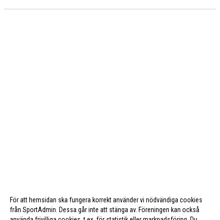
För att hemsidan ska fungera korrekt använder vi nödvändiga cookies
från SportAdmin. Dessa går inte att stänga av. Föreningen kan också
använda frivilliga cookies, t.ex. för statistik eller marknadsföring. Du