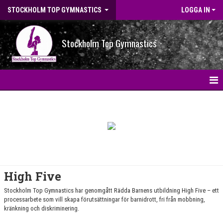
STOCKHOLM TOP GYMNASTICS
LOGGA IN
Stockholm Top Gymnastics
HEM
NYHETER
OM FÖRENINGEN
STG-HALLEN
High Five
VÄRDEGRUND
Stockholm Top Gymnastics har genomgått Rädda Barnens utbildning High Five – ett
processarbete som vill skapa förutsättningar för barnidrott, fri från mobbning,
kränkning och diskriminering.
NOLLTOLERANS