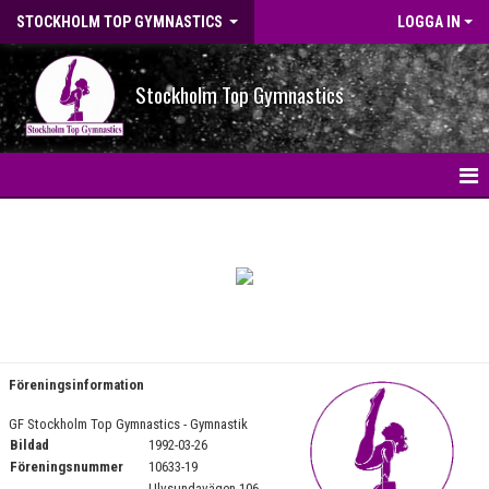
STOCKHOLM TOP GYMNASTICS
LOGGA IN
Stockholm Top Gymnastics
HEM
NYHETER
OM FÖRENINGEN
VÅR FÖRENING
Föreningsinformation
STYRELSE
GF Stockholm Top Gymnastics - Gymnastik
Bildad
1992-03-26
FÖRENINGSINFORMATION
Föreningsnummer
10633-19
Ulvsundavägen 106