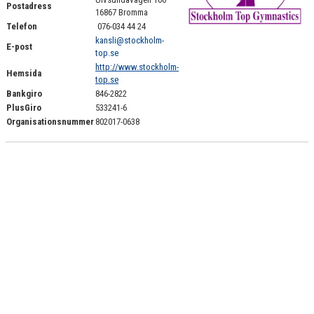
Postadress
STADGAR
16867 Bromma
Telefon
076-034 44 24
GRUPPSTRUKTUR
kansli@stockholm-
E-post
top.se
http://www.stockholm-
TRÄNINGSAVGIFTER
Hemsida
top.se
Bankgiro
846-2822
FÖRSÄKRINGAR
PlusGiro
533241-6
Organisationsnummer
802017-0638
MEDICINSK SUPPORT
GDPR
STÖD STG
.
STG-HALLEN
VÄRDEGRUND