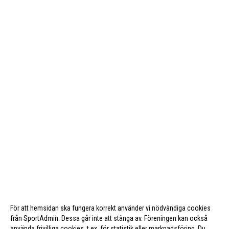
KONTAKT
FÖRENINGSPRODUKTER
MÄRKESTAGNING
För att hemsidan ska fungera korrekt använder vi nödvändiga cookies
från SportAdmin. Dessa går inte att stänga av. Föreningen kan också
använda frivilliga cookies, t.ex. för statistik eller marknadsföring. Du