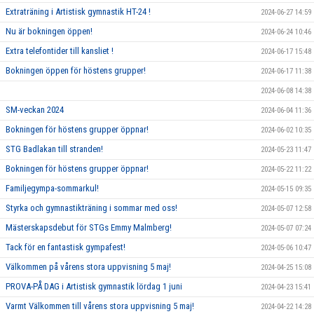
Extraträning i Artistisk gymnastik HT-24 !
2024-06-27 14:59
Nu är bokningen öppen!
2024-06-24 10:46
Extra telefontider till kansliet !
2024-06-17 15:48
Bokningen öppen för höstens grupper!
2024-06-17 11:38
2024-06-08 14:38
SM-veckan 2024
2024-06-04 11:36
Bokningen för höstens grupper öppnar!
2024-06-02 10:35
STG Badlakan till stranden!
2024-05-23 11:47
Bokningen för höstens grupper öppnar!
2024-05-22 11:22
Familjegympa-sommarkul!
2024-05-15 09:35
Styrka och gymnastikträning i sommar med oss!
2024-05-07 12:58
Mästerskapsdebut för STGs Emmy Malmberg!
2024-05-07 07:24
Tack för en fantastisk gympafest!
2024-05-06 10:47
Välkommen på vårens stora uppvisning 5 maj!
2024-04-25 15:08
PROVA-PÅ DAG i Artistisk gymnastik lördag 1 juni
2024-04-23 15:41
Varmt Välkommen till vårens stora uppvisning 5 maj!
2024-04-22 14:28