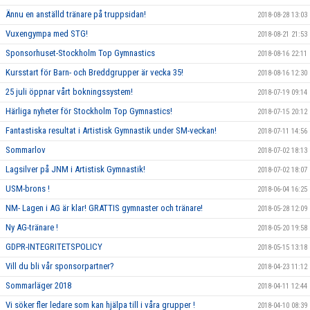
Ännu en anställd tränare på truppsidan!
2018-08-28 13:03
Vuxengympa med STG!
2018-08-21 21:53
Sponsorhuset-Stockholm Top Gymnastics
2018-08-16 22:11
Kursstart för Barn- och Breddgrupper är vecka 35!
2018-08-16 12:30
25 juli öppnar vårt bokningssystem!
2018-07-19 09:14
Härliga nyheter för Stockholm Top Gymnastics!
2018-07-15 20:12
Fantastiska resultat i Artistisk Gymnastik under SM-veckan!
2018-07-11 14:56
Sommarlov
2018-07-02 18:13
Lagsilver på JNM i Artistisk Gymnastik!
2018-07-02 18:07
USM-brons !
2018-06-04 16:25
NM- Lagen i AG är klar! GRATTIS gymnaster och tränare!
2018-05-28 12:09
Ny AG-tränare !
2018-05-20 19:58
GDPR-INTEGRITETSPOLICY
2018-05-15 13:18
Vill du bli vår sponsorpartner?
2018-04-23 11:12
Sommarläger 2018
2018-04-11 12:44
Vi söker fler ledare som kan hjälpa till i våra grupper !
2018-04-10 08:39