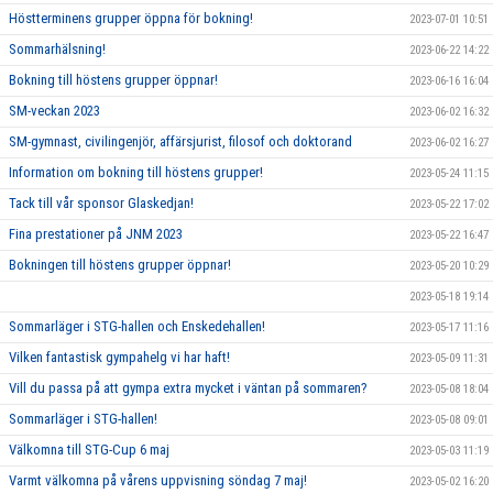
Höstterminens grupper öppna för bokning!
2023-07-01 10:51
Sommarhälsning!
2023-06-22 14:22
Bokning till höstens grupper öppnar!
2023-06-16 16:04
SM-veckan 2023
2023-06-02 16:32
SM-gymnast, civilingenjör, affärsjurist, filosof och doktorand
2023-06-02 16:27
Information om bokning till höstens grupper!
2023-05-24 11:15
Tack till vår sponsor Glaskedjan!
2023-05-22 17:02
Fina prestationer på JNM 2023
2023-05-22 16:47
Bokningen till höstens grupper öppnar!
2023-05-20 10:29
2023-05-18 19:14
Sommarläger i STG-hallen och Enskedehallen!
2023-05-17 11:16
Vilken fantastisk gympahelg vi har haft!
2023-05-09 11:31
Vill du passa på att gympa extra mycket i väntan på sommaren?
2023-05-08 18:04
Sommarläger i STG-hallen!
2023-05-08 09:01
Välkomna till STG-Cup 6 maj
2023-05-03 11:19
Varmt välkomna på vårens uppvisning söndag 7 maj!
2023-05-02 16:20