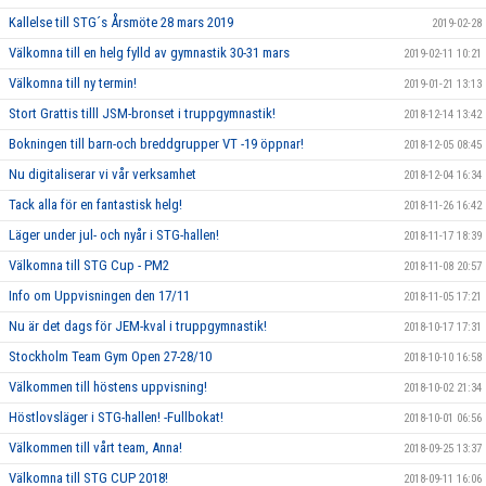
Kallelse till STG´s Årsmöte 28 mars 2019
2019-02-28
Välkomna till en helg fylld av gymnastik 30-31 mars
2019-02-11 10:21
Välkomna till ny termin!
2019-01-21 13:13
Stort Grattis tilll JSM-bronset i truppgymnastik!
2018-12-14 13:42
Bokningen till barn-och breddgrupper VT -19 öppnar!
2018-12-05 08:45
Nu digitaliserar vi vår verksamhet
2018-12-04 16:34
Tack alla för en fantastisk helg!
2018-11-26 16:42
Läger under jul- och nyår i STG-hallen!
2018-11-17 18:39
Välkomna till STG Cup - PM2
2018-11-08 20:57
Info om Uppvisningen den 17/11
2018-11-05 17:21
Nu är det dags för JEM-kval i truppgymnastik!
2018-10-17 17:31
Stockholm Team Gym Open 27-28/10
2018-10-10 16:58
Välkommen till höstens uppvisning!
2018-10-02 21:34
Höstlovsläger i STG-hallen! -Fullbokat!
2018-10-01 06:56
Välkommen till vårt team, Anna!
2018-09-25 13:37
Välkomna till STG CUP 2018!
2018-09-11 16:06