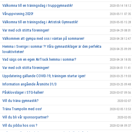
Välkomna till en träningsdag i truppgymnastik!
2020-05-14 18:12
Våruppvisning 2020!
2020-05-11 07:35
Välkomna till en träningsdag i Artistisk Gymnastik!
2020-05-05 15:28
Var med och stötta föreningen!
2020-04-29 08:01
Välkommen att gympa med oss i väntan på sommaren!
2020-04-28 12:47
Hemma i Sverige i sommar ?! Våra gymnastikläger är den perfekta
2020-04-25 09:09
lovaktiviteten!
Vad sägs om en egen AirTrack hemma i sommar?
2020-04-24 18:05
Var med och stötta föreningen!
2020-04-01 11:41
Uppdatering gällande COVID-19, träningen startar igen!
2020-03-25 19:03
Information angående Årsmöte 31/3
2020-03-25 09:48
Påsklovsläger i STG-hallen!
2020-03-07 09:56
Vill du träna gymnastik?
2020-02-07
Träna Trampolin med oss!
2020-02-05 13:53
Vill du bli vår sponsorpartner?
2020-02-05
Vill du jobba hos oss ?
2020-02-04 09:37