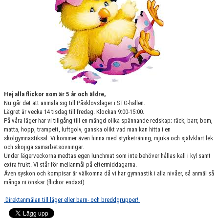
VÄRDEGRUND
FÖRENINGSPRODUKTER
KONTAKT
MÄRKESTAGNING
Hej alla flickor som är 5 år och äldre,
Nu går det att anmäla sig till Påsklovsläger i STG-hallen.
Lägret är vecka 14 tisdag till fredag. Klockan 9:00-15:00.
På våra läger har vi tillgång till en mängd olika spännande redskap; räck, barr, bom,
matta, hopp, trampett, luftgolv, ganska olikt vad man kan hitta i en
skolgymnastiksal. Vi kommer även hinna med styrketräning, mjuka och självklart lek
och skojiga samarbetsövningar.
Under lägerveckorna medtas egen lunchmat som inte behöver hållas kall i kyl samt
extra frukt. Vi står för mellanmål på eftermiddagarna.
Även syskon och kompisar är välkomna då vi har gymnastik i alla nivåer, så anmäl så
många ni önskar (flickor endast)
Direktanmälan till läger eller barn- och breddgrupper!