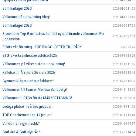
2026-04-23 14:31
Sommarläger 2026!
2026-04-20 11:03
Välkomna på uppvisning idag!
2026-04-19 08:42
Sommarläger 2026!
2026-03-30 17:03
Stockholm Top Gymnastics har fått ny ordförande-välkommen Per
2026-03-27 08:03
Johansson!
Stötta vår förening - KÖP BINGOLOTTER TILL PÅSK!
2026-03-26
STG´s verksamhetsberättelse 2025
2026-03-19 18:20
Välkommen på vårens stora uppvisning!
2026-03-18 11:35
Kallelse till Årsmöte 26 mars 2026
2026-03-05 15:40
Gymnastikläger under påsklovet!
2026-02-27 10:56
Välkommen till teamet Melissa Sandberg!
2026-01-31 13:00
Välkomna till STGs första MÄRKESTAGNING!
2026-01-28 09:50
Lediga platser i vårens grupper!
2026-01-13 11:06
TOP-Coachernas dag 11 januari
2026-01-12 10:40
Vill du träna gymnastik?
2026-01-08 09:37
God Jul & Gott Nytt År !
2025-12-23 14:04