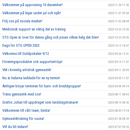
Välkommen på uppvisning 10 december!
2023-11-20 11:05
Välkommen på läger under jul och nyår!
2023-11-07 09:54
Följ oss på sociala medier!
2023-11-02 08:48
Medicinsk support en viktig del av träning
2023-10-22 10:30
STG Open är över för denna gång och jisses vilken helg det blev!
2023-10-22 09:05
Dags för STG OPEN 2023
2023-10-13 18:07
Välkomna till Guldpokalen 9/12
2023-09-26 12:51
Föreningsprodukter och supportertröja!
2023-09-14 17:07
VM i kvinnlig artistisk gymnastik!
2023-09-11 20:49
Nu är ledarna laddade för en ny termin!
2023-09-05 11:07
Äntligen börjar terminen för barn -och breddgrupper!
2023-09-04 09:14
Träna gymnastik med oss!
2023-08-11 08:43
Grattis Johan till uppdraget som landslagstränare!
2023-08-10 08:35
Välkommen till vårt team, Emilia!
2023-08-03 19:18
Gymnastikträning för vuxna!
2023-07-28 08:39
Vill du bli ledare?
2023-07-07 09:33