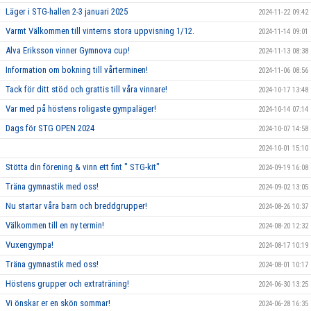
Läger i STG-hallen 2-3 januari 2025
2024-11-22 09:42
Varmt Välkommen till vinterns stora uppvisning 1/12.
2024-11-14 09:01
Alva Eriksson vinner Gymnova cup!
2024-11-13 08:38
Information om bokning till vårterminen!
2024-11-06 08:56
Tack för ditt stöd och grattis till våra vinnare!
2024-10-17 13:48
Var med på höstens roligaste gympaläger!
2024-10-14 07:14
Dags för STG OPEN 2024
2024-10-07 14:58
2024-10-01 15:10
Stötta din förening & vinn ett fint " STG-kit"
2024-09-19 16:08
Träna gymnastik med oss!
2024-09-02 13:05
Nu startar våra barn och breddgrupper!
2024-08-26 10:37
Välkommen till en ny termin!
2024-08-20 12:32
Vuxengympa!
2024-08-17 10:19
Träna gymnastik med oss!
2024-08-01 10:17
Höstens grupper och extraträning!
2024-06-30 13:25
Vi önskar er en skön sommar!
2024-06-28 16:35