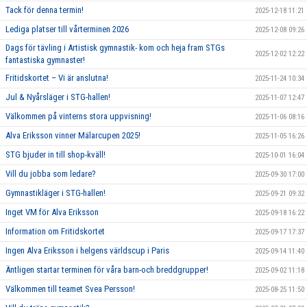
Tack för denna termin!
2025-12-18 11:21
Lediga platser till vårterminen 2026
2025-12-08 09:26
Dags för tävling i Artistisk gymnastik- kom och heja fram STGs
2025-12-02 12:22
fantastiska gymnaster!
Fritidskortet – Vi är anslutna!
2025-11-24 10:34
Jul & Nyårsläger i STG-hallen!
2025-11-07 12:47
Välkommen på vinterns stora uppvisning!
2025-11-06 08:16
Alva Eriksson vinner Mälarcupen 2025!
2025-11-05 16:26
STG bjuder in till shop-kväll!
2025-10-01 16:04
Vill du jobba som ledare?
2025-09-30 17:00
Gymnastikläger i STG-hallen!
2025-09-21 09:32
Inget VM för Alva Eriksson
2025-09-18 16:22
Information om Fritidskortet
2025-09-17 17:37
Ingen Alva Eriksson i helgens världscup i Paris
2025-09-14 11:40
Äntligen startar terminen för våra barn-och breddgrupper!
2025-09-02 11:18
Välkommen till teamet Svea Persson!
2025-08-25 11:50