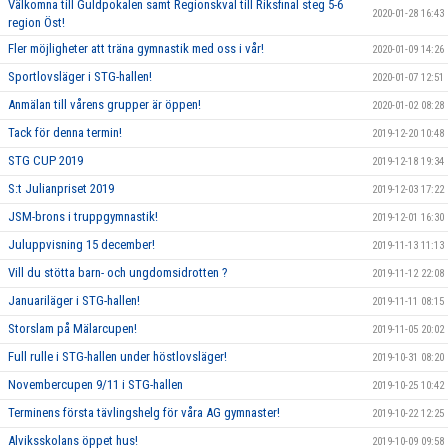
Välkomna till Guldpokalen samt Regionskval till Riksfinal steg 5-6
2020-01-28 16:43
region Öst!
Fler möjligheter att träna gymnastik med oss i vår!
2020-01-09 14:26
Sportlovsläger i STG-hallen!
2020-01-07 12:51
Anmälan till vårens grupper är öppen!
2020-01-02 08:28
Tack för denna termin!
2019-12-20 10:48
STG CUP 2019
2019-12-18 19:34
S:t Julianpriset 2019
2019-12-03 17:22
JSM-brons i truppgymnastik!
2019-12-01 16:30
Juluppvisning 15 december!
2019-11-13 11:13
Vill du stötta barn- och ungdomsidrotten ?
2019-11-12 22:08
Januariläger i STG-hallen!
2019-11-11 08:15
Storslam på Mälarcupen!
2019-11-05 20:02
Full rulle i STG-hallen under höstlovsläger!
2019-10-31 08:20
Novembercupen 9/11 i STG-hallen
2019-10-25 10:42
Terminens första tävlingshelg för våra AG gymnaster!
2019-10-22 12:25
Alviksskolans öppet hus!
2019-10-09 09:58