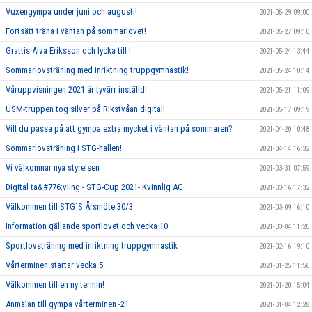
Vuxengympa under juni och augusti!
2021-05-29 09:00
Fortsätt träna i väntan på sommarlovet!
2021-05-27 09:10
Grattis Alva Eriksson och lycka till !
2021-05-24 13:44
Sommarlovsträning med inriktning truppgymnastik!
2021-05-24 10:14
Våruppvisningen 2021 är tyvärr inställd!
2021-05-21 11:09
USM-truppen tog silver på Rikstvåan digital!
2021-05-17 09:19
Vill du passa på att gympa extra mycket i väntan på sommaren?
2021-04-20 10:48
Sommarlovsträning i STG-hallen!
2021-04-14 16:32
Vi välkomnar nya styrelsen
2021-03-31 07:59
Digital ta&#776;vling - STG-Cup 2021- Kvinnlig AG
2021-03-16 17:32
Välkommen till STG´S Årsmöte 30/3
2021-03-09 16:10
Information gällande sportlovet och vecka 10
2021-03-04 11:20
Sportlovsträning med inriktning truppgymnastik
2021-02-16 19:10
Vårterminen startar vecka 5
2021-01-25 11:56
Välkommen till en ny termin!
2021-01-20 15:04
Anmälan till gympa vårterminen -21
2021-01-04 12:28