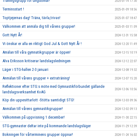
Träningsgrupp för ungdomar!
2025-01-14 17:30
Terminsstart !
2025-01-09 18:56
Toptjejernas dag! Träna, tävla,trivas!
2025-01-07 18:47
Välkommen att anmäla dig till vårens grupper!
2025-01-03 11:09
Gott Nytt År!
2024-12-31 15:58
Vi önskar er alla en riktigt God Jul & Gott Nytt År !
2024-12-20 11:49
Amälan till våra gymnatikgrupper är öppen!
2024-12-15 10:19
Alva Eriksson kritiserar landslagsledningen
2024-12-12 22:07
Läger i STG-hallen 2-3 januari
2024-12-08 19:32
Anmälan till vårens grupper + extraträning!
2024-12-07 15:20
Reflektioner efter STG:s möte med Gymnastikförbundet gällande
2024-12-06 10:56
landslagsverksamhet KvAG
Köp din uppesittarlott -Stötta samtidigt STG!
2024-12-03 09:36
Anmälan till vårens gymnastikgrupper!
2024-12-02 09:13
Välkommen på uppvisning 1 december!
2024-11-30 22:15
STG-gymnaster deltar inte på kommande landslagsläger
2024-11-29 12:39
Bokningen för vårterminens grupper öppnar!
2024-11-24 16:02