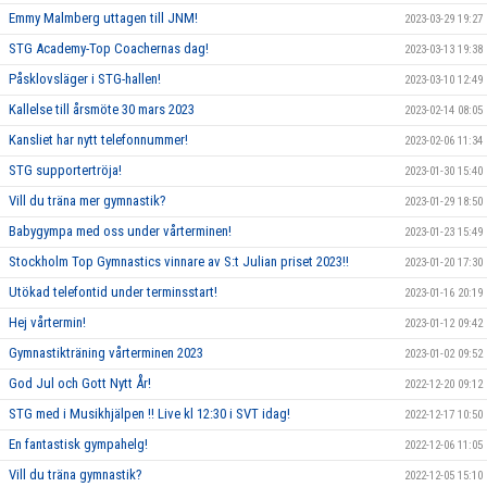
Emmy Malmberg uttagen till JNM!
2023-03-29 19:27
STG Academy-Top Coachernas dag!
2023-03-13 19:38
Påsklovsläger i STG-hallen!
2023-03-10 12:49
Kallelse till årsmöte 30 mars 2023
2023-02-14 08:05
Kansliet har nytt telefonnummer!
2023-02-06 11:34
STG supportertröja!
2023-01-30 15:40
Vill du träna mer gymnastik?
2023-01-29 18:50
Babygympa med oss under vårterminen!
2023-01-23 15:49
Stockholm Top Gymnastics vinnare av S:t Julian priset 2023!!
2023-01-20 17:30
Utökad telefontid under terminsstart!
2023-01-16 20:19
Hej vårtermin!
2023-01-12 09:42
Gymnastikträning vårterminen 2023
2023-01-02 09:52
God Jul och Gott Nytt År!
2022-12-20 09:12
STG med i Musikhjälpen !! Live kl 12:30 i SVT idag!
2022-12-17 10:50
En fantastisk gympahelg!
2022-12-06 11:05
Vill du träna gymnastik?
2022-12-05 15:10