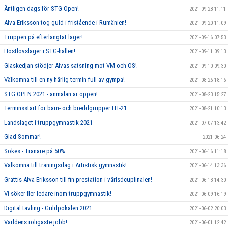
Äntligen dags för STG-Open!
2021-09-28 11:11
Alva Eriksson tog guld i fristående i Rumänien!
2021-09-20 11:09
Truppen på efterlängtat läger!
2021-09-16 07:53
Höstlovsläger i STG-hallen!
2021-09-11 09:13
Glaskedjan stödjer Alvas satsning mot VM och OS!
2021-09-10 09:30
Välkomna till en ny härlig termin full av gympa!
2021-08-26 18:16
STG OPEN 2021 - anmälan är öppen!
2021-08-23 15:27
Terminsstart för barn- och breddgrupper HT-21
2021-08-21 10:13
Landslaget i truppgymnastik 2021
2021-07-07 13:42
Glad Sommar!
2021-06-24
Sökes - Tränare på 50%
2021-06-16 11:18
Välkomna till träningsdag i Artistisk gymnastik!
2021-06-14 13:36
Grattis Alva Eriksson till fin prestation i värlsdcupfinalen!
2021-06-13 14:30
Vi söker fler ledare inom truppgymnastik!
2021-06-09 16:19
Digital tävling - Guldpokalen 2021
2021-06-02 20:03
Världens roligaste jobb!
2021-06-01 12:42