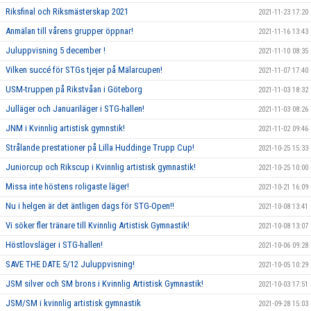
Riksfinal och Riksmästerskap 2021
2021-11-23 17:20
Anmälan till vårens grupper öppnar!
2021-11-16 13:43
Juluppvisning 5 december !
2021-11-10 08:35
Vilken succé för STGs tjejer på Mälarcupen!
2021-11-07 17:40
USM-truppen på Rikstvåan i Göteborg
2021-11-03 18:32
Julläger och Januariläger i STG-hallen!
2021-11-03 08:26
JNM i Kvinnlig artistisk gymnstik!
2021-11-02 09:46
Strålande prestationer på Lilla Huddinge Trupp Cup!
2021-10-25 15:33
Juniorcup och Rikscup i Kvinnlig artistisk gymnastik!
2021-10-25 10:00
Missa inte höstens roligaste läger!
2021-10-21 16:09
Nu i helgen är det äntligen dags för STG-Open!!
2021-10-08 13:41
Vi söker fler tränare till Kvinnlig Artistisk Gymnastik!
2021-10-08 13:07
Höstlovsläger i STG-hallen!
2021-10-06 09:28
SAVE THE DATE 5/12 Juluppvisning!
2021-10-05 10:29
JSM silver och SM brons i Kvinnlig Artistisk Gymnastik!
2021-10-03 17:51
JSM/SM i kvinnlig artistisk gymnastik
2021-09-28 15:03