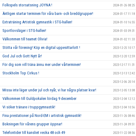
Folkspels storsatsning JOYNA !
2024-01-26 08:25
Äntligen startar terminen för våra barn- och breddgrupper!
2024-01-17 11:18
Extraträning Artistisk gymnastik i STG-hallen!
2024-01-10 16:55
Sportlovsläger i STG-hallen!
2024-01-03 09:31
Välkommen till teamet Olivia!
2024-01-02 11:33
Stötta vår förening! Köp en digital uppesittarlott !
2023-12-25 10:17
God Jul och Gott Nytt år!
2023-12-20 12:59
För dig som vill träna ännu mer under vårterminen!
2023-12-17 11:31
Stockholm Top Cirkus !
2023-12-13 12:42
2023-12-06 20:14
Missa inte läger under jul och nyår, vi har några platser kvar!
2023-12-05 13:08
Välkommen till Guldpokalen lördag 9 december
2023-12-04 12:12
Vi söker tränare i truppgymnastik!
2023-12-04 10:56
Fina prestationer på Nord-EM i artistisk gymnastik!
2023-11-26 08:46
Bokningen för vårens grupper öppnar!
2023-11-24 09:51
Telefontider till kansliet vecka 48 och 49
2023-11-22 08:56