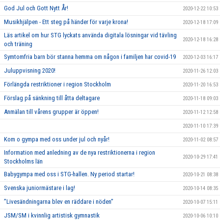
God Jul och Gott Nytt År!
2020-12-22 10:53
Musikhjälpen - Ett steg på händer för varje krona!
2020-12-18 17:09
Läs artikel om hur STG lyckats använda digitala lösningar vid tävling
2020-12-18 16:28
och träning
Symtomfria barn bör stanna hemma om någon i familjen har covid-19
2020-12-03 16:17
Juluppvisning 2020!
2020-11-26 12:03
Förlängda restriktioner i region Stockholm
2020-11-20 16:53
Förslag på sänkning till åtta deltagare
2020-11-18 09:03
Anmälan till vårens grupper är öppen!
2020-11-12 12:58
2020-11-10 17:39
Kom o gympa med oss under jul och nyår!
2020-11-02 08:57
Information med anledning av de nya restriktionerna i region
2020-10-29 17:41
Stockholms län
Babygympa med oss i STG-hallen. Ny period startar!
2020-10-21 08:38
Svenska juniormästare i lag!
2020-10-14 08:35
”Livesändningarna blev en räddare i nöden”
2020-10-07 15:11
JSM/SM i kvinnlig artistisk gymnastik
2020-10-06 10:10