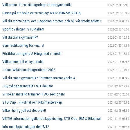
Välkomna till en träningsdag i truppgymnastik!
2022-02-21 12:01
Passa på att boka extraträning! &#129336;&#129336;
2022-02-15 15:06
Vill du stötta barn- och ungdomsidrotten och bli vår stödmedlem?
2022-02-04 08:23
Sportlovsläger i STG-hallen!
2022-02-02 15:53
Vill du träna gymnastik?
2022-01-30 16:10
Gymnastikträning för vuxna!
2022-01-27 11:09
Föräldra-barngympa! Häng med ni med!!
2022-01-24 15:19
Välkommen till en ny termin!
2022-01-18 09:57
Johan Wikås landslagstränare 2022
2022-01-13 11:10
Vill du träna gymnastik? Terminen startar vecka 4
2022-01-08 09:45
Jul/nyårläger inställt i STG-hallen!
2021-12-22 17:43
Vi söker anställd tränare till AG-sektionen!
2021-12-13 20:58
STG Cup , Riksfinal och Riksmästerskap
2021-12-07 13:00
Vilken härlig julfest det blev!!
2021-12-06 08:00
VIKTIG information gällande Uppvisning, STG-Cup, RM & Riksfinal
2021-11-29 07:59
Info om Uppvisningen den 5/12
2021-11-24 07:43