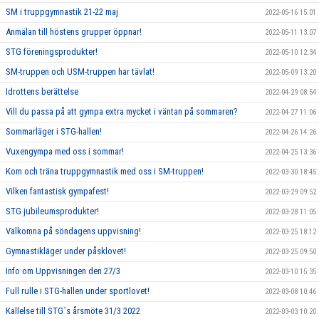
SM i truppgymnastik 21-22 maj
2022-05-16 15:01
Anmälan till höstens grupper öppnar!
2022-05-11 13:07
STG föreningsprodukter!
2022-05-10 12:34
SM-truppen och USM-truppen har tävlat!
2022-05-09 13:20
Idrottens berättelse
2022-04-29 08:54
Vill du passa på att gympa extra mycket i väntan på sommaren?
2022-04-27 11:06
Sommarläger i STG-hallen!
2022-04-26 14:26
Vuxengympa med oss i sommar!
2022-04-25 13:36
Kom och träna truppgymnastik med oss i SM-truppen!
2022-03-30 18:45
Vilken fantastisk gympafest!
2022-03-29 09:52
STG jubileumsprodukter!
2022-03-28 11:05
Välkomna på söndagens uppvisning!
2022-03-25 18:12
Gymnastikläger under påsklovet!
2022-03-25 09:50
Info om Uppvisningen den 27/3
2022-03-10 15:35
Full rulle i STG-hallen under sportlovet!
2022-03-08 10:46
Kallelse till STG´s årsmöte 31/3 2022
2022-03-03 10:20