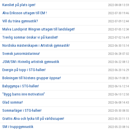
Kansliet på plats igen!
2022-08-08 13:59
Alva Eriksson uttagen till EM !
2022-07-30 19:46
Vill du träna gymnastik?
2022-07-09 12:44
Malva Lundqvist Wingren uttagen till landslaget!
2022-07-05 12:34
Trevlig sommar önskar vi på kansliet!
2022-07-02 16:49
Nordiska mästerskapen i Artistisk gymnastik!
2022-06-30 15:14
Svensk juniormästarinna!
2022-06-28 07:02
JSM/SM i Kvinnlig artistisk gymnastik
2022-06-22 08:12
Energin på topp i STG-hallen!
2022-06-20 16:29
Bokningen till höstens grupper öppnar!
2022-06-19 08:31
Babygympa i STG-hallen!
2022-06-16 12:14
”Bygg barns inre motivation”
2022-06-10 12:50
Glad sommar!
2022-06-08 14:43
Sommarläger i STG-hallen!
2022-05-30 08:55
Grattis Alva och lycka till på världscupen!
2022-05-23 11:13
SM i truppgymnastik
2022-05-23 08:16