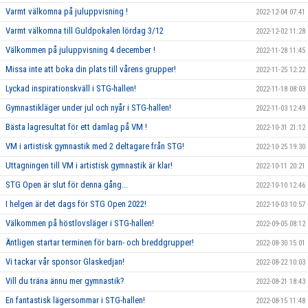
Varmt välkomna på juluppvisning !
2022-12-04 07:41
Varmt välkomna till Guldpokalen lördag 3/12
2022-12-02 11:28
Välkommen på juluppvisning 4 december !
2022-11-28 11:45
Missa inte att boka din plats till vårens grupper!
2022-11-25 12:22
Lyckad inspirationskväll i STG-hallen!
2022-11-18 08:03
Gymnastikläger under jul och nyår i STG-hallen!
2022-11-03 12:49
Bästa lagresultat för ett damlag på VM !
2022-10-31 21:12
VM i artistisk gymnastik med 2 deltagare från STG!
2022-10-25 19:30
Uttagningen till VM i artistisk gymnastik är klar!
2022-10-11 20:21
STG Open är slut för denna gång...
2022-10-10 12:46
I helgen är det dags för STG Open 2022!
2022-10-03 10:57
Välkommen på höstlovsläger i STG-hallen!
2022-09-05 08:12
Äntligen startar terminen för barn- och breddgrupper!
2022-08-30 15:01
Vi tackar vår sponsor Glaskedjan!
2022-08-22 10:03
Vill du träna ännu mer gymnastik?
2022-08-21 18:43
En fantastisk lägersommar i STG-hallen!
2022-08-15 11:48