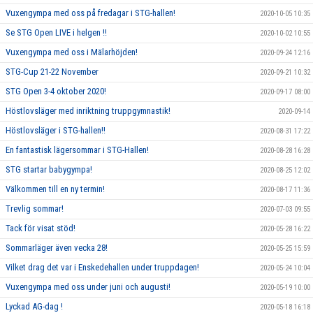
Vuxengympa med oss på fredagar i STG-hallen!
2020-10-05 10:35
Se STG Open LIVE i helgen !!
2020-10-02 10:55
Vuxengympa med oss i Mälarhöjden!
2020-09-24 12:16
STG-Cup 21-22 November
2020-09-21 10:32
STG Open 3-4 oktober 2020!
2020-09-17 08:00
Höstlovsläger med inriktning truppgymnastik!
2020-09-14
Höstlovsläger i STG-hallen!!
2020-08-31 17:22
En fantastisk lägersommar i STG-Hallen!
2020-08-28 16:28
STG startar babygympa!
2020-08-25 12:02
Välkommen till en ny termin!
2020-08-17 11:36
Trevlig sommar!
2020-07-03 09:55
Tack för visat stöd!
2020-05-28 16:22
Sommarläger även vecka 28!
2020-05-25 15:59
Vilket drag det var i Enskedehallen under truppdagen!
2020-05-24 10:04
Vuxengympa med oss under juni och augusti!
2020-05-19 10:00
Lyckad AG-dag !
2020-05-18 16:18