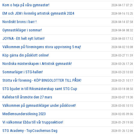
Kom o heja på våra gymnaster!
2024-04-17 07:21
EM och JEM i kvinnlig artistisk gymnastik 2024
2024-04-16 15:25
Nordiskt brons i barr !
2024-04-14 07:58
Gymnastikläger i sommar!
2024-04-04 08:32
JOYNA - Ett helt nytt lotteri!
2024-04-03 17:12
Välkommen på föreningens stora uppvisning 5 maj!
2024-04-02 10:08
Köp gärna din påsklott online!
2024-03-27 11:59
Nordiska mästerskapen i Artistisk gymnastik!
2024-03-26 17:24
Sommarläger i STG-hallen!
2024-03-23 10:03
Stötta vår förening - KÖP BINGOLOTTER TILL PÅSK!
2024-03-21 10:17
STG bjuder in till Riksmästerskap samt STG Cup
2024-03-18 08:50
Kallelse till årsmöte den 27 mars
2024-03-07 19:30
Välkommen på gymnastikläger under påsklovet!
2024-03-05 10:15
Medlemsundersökning 2023
2024-02-05 09:06
Vi välkomnar Ebba till vår truppsektion!
2024-01-29 19:00
STG Academy - TopCoachernas Dag
2024-01-26 12:04