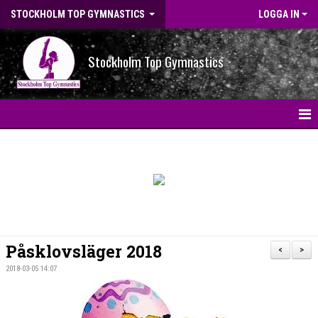
STOCKHOLM TOP GYMNASTICS
LOGGA IN
Stockholm Top Gymnastics
HEM
NYHETER
BILDGALLERI
NYHETSARKIV
Påsklovsläger 2018
<
>
OM FÖRENINGEN
2018-03-05 14:07
STG-HALLEN