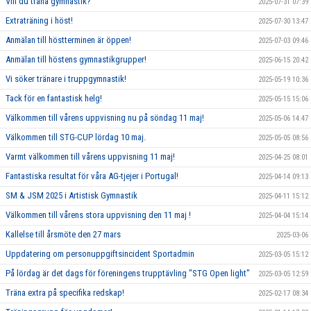
Vill du träna gymnastik?
2025-07-31 07:39
Extraträning i höst!
2025-07-30 13:47
Anmälan till höstterminen är öppen!
2025-07-03 09:46
Anmälan till höstens gymnastikgrupper!
2025-06-15 20:42
Vi söker tränare i truppgymnastik!
2025-05-19 10:36
Tack för en fantastisk helg!
2025-05-15 15:06
Välkommen till vårens uppvisning nu på söndag 11 maj!
2025-05-06 14:47
Välkommen till STG-CUP lördag 10 maj.
2025-05-05 08:56
Varmt välkommen till vårens uppvisning 11 maj!
2025-04-25 08:01
Fantastiska resultat för våra AG-tjejer i Portugal!
2025-04-14 09:13
SM & JSM 2025 i Artistisk Gymnastik
2025-04-11 15:12
Välkommen till vårens stora uppvisning den 11 maj !
2025-04-04 15:14
Kallelse till årsmöte den 27 mars
2025-03-06
Uppdatering om personuppgiftsincident Sportadmin
2025-03-05 15:12
På lördag är det dags för föreningens trupptävling "STG Open light"
2025-03-05 12:59
Träna extra på specifika redskap!
2025-02-17 08:34