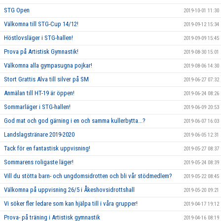
STG Open
2019-10-01 11:30
Välkomna till STG-Cup 14/12!
2019-09-12 15:34
Höstlovsläger i STG-hallen!
2019-09-09 15:45
Prova på Artistisk Gymnastik!
2019-08-30 15:01
Välkomna alla gympasugna pojkar!
2019-08-06 14:30
Stort Grattis Alva till silver på SM
2019-06-27 07:32
Anmälan till HT-19 är öppen!
2019-06-24 08:26
Sommarläger i STG-hallen!
2019-06-09 20:53
God mat och god gärning i en och samma kullerbytta...?
2019-06-07 16:03
Landslagstränare 2019-2020
2019-06-05 12:31
Tack för en fantastisk uppvisning!
2019-05-27 08:37
Sommarens roligaste läger!
2019-05-24 08:39
Vill du stötta barn- och ungdomsidrotten och bli vår stödmedlem?
2019-05-22 08:45
Välkomna på uppvisning 26/5 i Åkeshovsidrottshall
2019-05-20 09:21
Vi söker fler ledare som kan hjälpa till i våra grupper!
2019-04-17 19:12
Prova- på träning i Artistisk gymnastik
2019-04-16 08:19