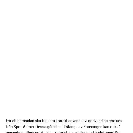
För att hemsidan ska fungera korrekt använder vi nödvändiga cookies
från SportAdmin. Dessa går inte att stänga av. Föreningen kan också
använda frivilliga cookies, t.ex. för statistik eller marknadsföring. Du