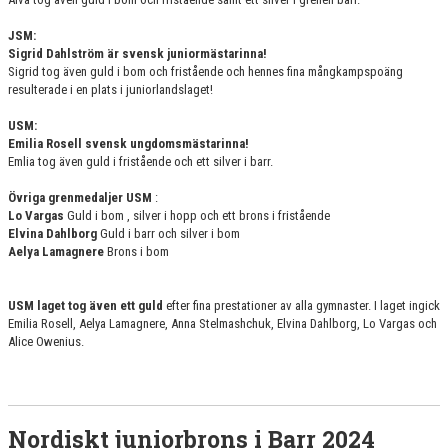
JSM:
Sigrid Dahlström är svensk juniormästarinna!
Sigrid tog även guld i bom och fristående och hennes fina mångkampspoäng
resulterade i en plats i juniorlandslaget!
USM:
Emilia Rosell svensk ungdomsmästarinna!
Emlia tog även guld i fristående och ett silver i barr.
Övriga grenmedaljer USM
:
Lo Vargas
Guld i bom , silver i hopp och ett brons i fristående
Elvina Dahlborg
Guld i barr och silver i bom
Aelya Lamagnere
Brons i bom
USM laget tog även ett guld
efter fina prestationer av alla gymnaster. I laget ingick
Emilia Rosell, Aelya Lamagnere, Anna Stelmashchuk, Elvina Dahlborg, Lo Vargas och
Alice Owenius.
Nordiskt juniorbrons i Barr 2024