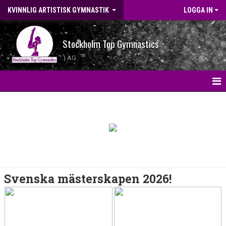
KVINNLIG ARTISTISK GYMNASTIK
LOGGA IN
Stockholm Top Gymnastics
| AG
HEM
KONTAKT
LANDSLAGSGYMNASTER 2026
BILDGALLERI
Svenska mästerskapen 2026!
WEBBSHOP
NYHETER