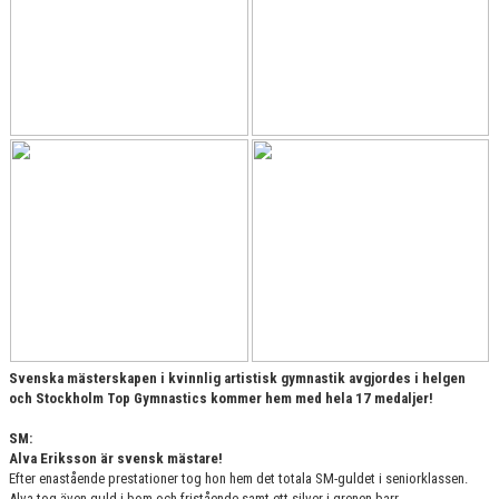
Svenska mästerskapen i kvinnlig artistisk gymnastik avgjordes i helgen
och
Stockholm Top Gymnastics kommer hem med hela 17 medaljer!
SM:
Alva Eriksson är svensk mästare!
Efter enastående prestationer tog hon hem det totala SM-guldet i seniorklassen.
Alva tog även guld i bom och fristående samt ett silver i grenen barr.