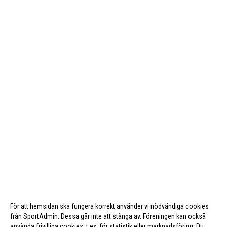
För att hemsidan ska fungera korrekt använder vi nödvändiga cookies
från SportAdmin. Dessa går inte att stänga av. Föreningen kan också
använda frivilliga cookies, t.ex. för statistik eller marknadsföring. Du