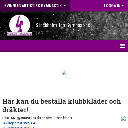
KVINNLIG ARTISTISK GYMNASTIK
LOGGA IN
Stockholm Top Gymnastics
| AG
HEM
KONTAKT
LANDSLAGSGYMNASTER 2026
BILDGALLERI
Här kan du beställa klubbkläder och
WEBBSHOP
dräkter!
Som
AG-gymnast
kan du behöva dessa kläder:
NYHETER
Tävlingsdräkt steg 1-4