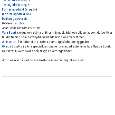
Tävlingsdräkt
steg 5-6
Tävlingsdräkt steg 7+
Förträningsdräkt
(steg 5+)
(Förträningsdräkt GK)
Defileringsjacka vit
Defilerings
Tights
Annat som kan vara kul att ha:
Vera Sport
-snygga och sköna dräkter, träningskläder och allt annat som du behöver
till din träning som barrskydd, handledsskydd och mycket mer.
All in sport-
här hittar ni bl.a. sköna överdragskläder och ryggsäck.
Gympa Sport-
våra fina specialldesignade föreningsdräkter finns hos Gympa Sport.
Här hittar ni även sköna och snygga överdragskläder.
Är du osäker på vad du ska beställa så hör av dig till kansliet!