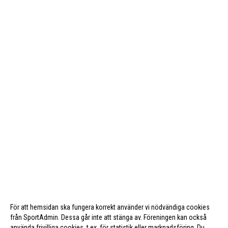
För att hemsidan ska fungera korrekt använder vi nödvändiga cookies
från SportAdmin. Dessa går inte att stänga av. Föreningen kan också
använda frivilliga cookies, t.ex. för statistik eller marknadsföring. Du