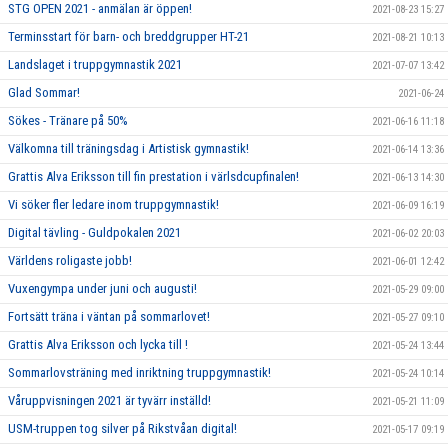
STG OPEN 2021 - anmälan är öppen!
2021-08-23 15:27
Terminsstart för barn- och breddgrupper HT-21
2021-08-21 10:13
Landslaget i truppgymnastik 2021
2021-07-07 13:42
Glad Sommar!
2021-06-24
Sökes - Tränare på 50%
2021-06-16 11:18
Välkomna till träningsdag i Artistisk gymnastik!
2021-06-14 13:36
Grattis Alva Eriksson till fin prestation i värlsdcupfinalen!
2021-06-13 14:30
Vi söker fler ledare inom truppgymnastik!
2021-06-09 16:19
Digital tävling - Guldpokalen 2021
2021-06-02 20:03
Världens roligaste jobb!
2021-06-01 12:42
Vuxengympa under juni och augusti!
2021-05-29 09:00
Fortsätt träna i väntan på sommarlovet!
2021-05-27 09:10
Grattis Alva Eriksson och lycka till !
2021-05-24 13:44
Sommarlovsträning med inriktning truppgymnastik!
2021-05-24 10:14
Våruppvisningen 2021 är tyvärr inställd!
2021-05-21 11:09
USM-truppen tog silver på Rikstvåan digital!
2021-05-17 09:19