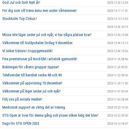
God Jul och Gott Nytt år!
2023-12-20 12:59
För dig som vill träna ännu mer under vårterminen!
2023-12-17 11:31
Stockholm Top Cirkus !
2023-12-13 12:42
2023-12-06 20:14
Missa inte läger under jul och nyår, vi har några platser kvar!
2023-12-05 13:08
Välkommen till Guldpokalen lördag 9 december
2023-12-04 12:12
Vi söker tränare i truppgymnastik!
2023-12-04 10:56
Fina prestationer på Nord-EM i artistisk gymnastik!
2023-11-26 08:46
Bokningen för vårens grupper öppnar!
2023-11-24 09:51
Telefontider till kansliet vecka 48 och 49
2023-11-22 08:56
Välkommen på uppvisning 10 december!
2023-11-20 11:05
Välkommen på läger under jul och nyår!
2023-11-07 09:54
Följ oss på sociala medier!
2023-11-02 08:48
Medicinsk support en viktig del av träning
2023-10-22 10:30
STG Open är över för denna gång och jisses vilken helg det blev!
2023-10-22 09:05
Dags för STG OPEN 2023
2023-10-13 18:07