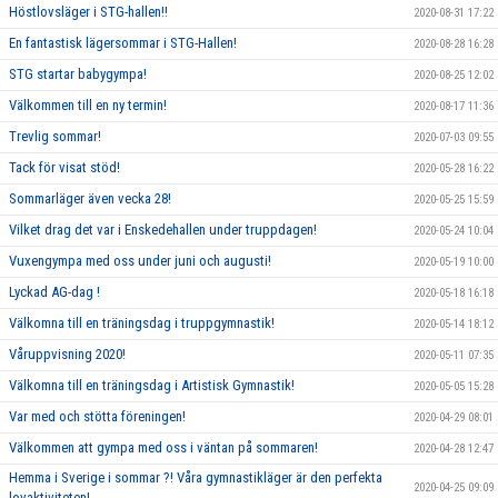
Höstlovsläger i STG-hallen!!
2020-08-31 17:22
En fantastisk lägersommar i STG-Hallen!
2020-08-28 16:28
STG startar babygympa!
2020-08-25 12:02
Välkommen till en ny termin!
2020-08-17 11:36
Trevlig sommar!
2020-07-03 09:55
Tack för visat stöd!
2020-05-28 16:22
Sommarläger även vecka 28!
2020-05-25 15:59
Vilket drag det var i Enskedehallen under truppdagen!
2020-05-24 10:04
Vuxengympa med oss under juni och augusti!
2020-05-19 10:00
Lyckad AG-dag !
2020-05-18 16:18
Välkomna till en träningsdag i truppgymnastik!
2020-05-14 18:12
Våruppvisning 2020!
2020-05-11 07:35
Välkomna till en träningsdag i Artistisk Gymnastik!
2020-05-05 15:28
Var med och stötta föreningen!
2020-04-29 08:01
Välkommen att gympa med oss i väntan på sommaren!
2020-04-28 12:47
Hemma i Sverige i sommar ?! Våra gymnastikläger är den perfekta
2020-04-25 09:09
lovaktiviteten!