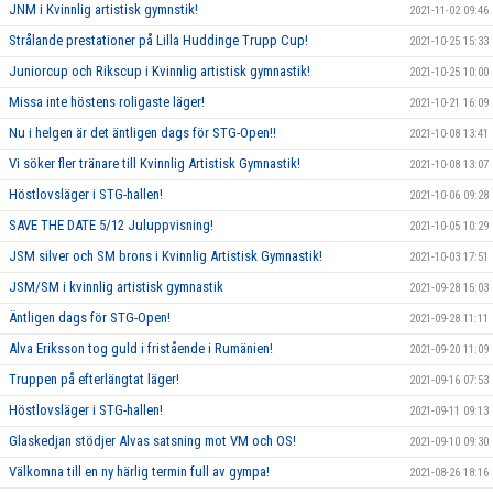
JNM i Kvinnlig artistisk gymnstik!
2021-11-02 09:46
Strålande prestationer på Lilla Huddinge Trupp Cup!
2021-10-25 15:33
Juniorcup och Rikscup i Kvinnlig artistisk gymnastik!
2021-10-25 10:00
Missa inte höstens roligaste läger!
2021-10-21 16:09
Nu i helgen är det äntligen dags för STG-Open!!
2021-10-08 13:41
Vi söker fler tränare till Kvinnlig Artistisk Gymnastik!
2021-10-08 13:07
Höstlovsläger i STG-hallen!
2021-10-06 09:28
SAVE THE DATE 5/12 Juluppvisning!
2021-10-05 10:29
JSM silver och SM brons i Kvinnlig Artistisk Gymnastik!
2021-10-03 17:51
JSM/SM i kvinnlig artistisk gymnastik
2021-09-28 15:03
Äntligen dags för STG-Open!
2021-09-28 11:11
Alva Eriksson tog guld i fristående i Rumänien!
2021-09-20 11:09
Truppen på efterlängtat läger!
2021-09-16 07:53
Höstlovsläger i STG-hallen!
2021-09-11 09:13
Glaskedjan stödjer Alvas satsning mot VM och OS!
2021-09-10 09:30
Välkomna till en ny härlig termin full av gympa!
2021-08-26 18:16