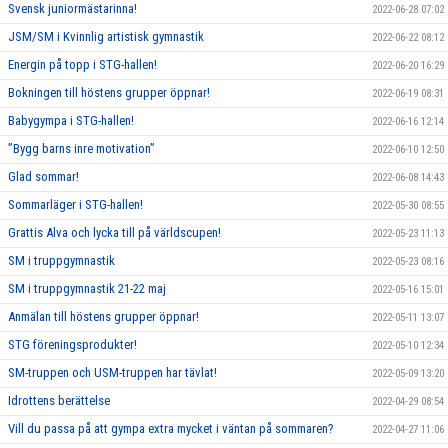
Svensk juniormästarinna!
2022-06-28 07:02
JSM/SM i Kvinnlig artistisk gymnastik
2022-06-22 08:12
Energin på topp i STG-hallen!
2022-06-20 16:29
Bokningen till höstens grupper öppnar!
2022-06-19 08:31
Babygympa i STG-hallen!
2022-06-16 12:14
”Bygg barns inre motivation”
2022-06-10 12:50
Glad sommar!
2022-06-08 14:43
Sommarläger i STG-hallen!
2022-05-30 08:55
Grattis Alva och lycka till på världscupen!
2022-05-23 11:13
SM i truppgymnastik
2022-05-23 08:16
SM i truppgymnastik 21-22 maj
2022-05-16 15:01
Anmälan till höstens grupper öppnar!
2022-05-11 13:07
STG föreningsprodukter!
2022-05-10 12:34
SM-truppen och USM-truppen har tävlat!
2022-05-09 13:20
Idrottens berättelse
2022-04-29 08:54
Vill du passa på att gympa extra mycket i väntan på sommaren?
2022-04-27 11:06