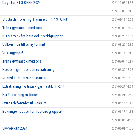
Dags för STG OPEN 2024
2024-10-07 14:58
2024-10-01 15:10
Stötta din förening & vinn ett fint " STG-kit"
2024-09-19 16:08
Träna gymnastik med oss!
2024-09-02 13:05
Nu startar våra barn och breddgrupper!
2024-08-26 10:37
Välkommen till en ny termin!
2024-08-20 12:32
Vuxengympa!
2024-08-17 10:19
Träna gymnastik med oss!
2024-08-01 10:17
Höstens grupper och extraträning!
2024-06-30 13:25
Vi önskar er en skön sommar!
2024-06-28 16:35
Extraträning i Artistisk gymnastik HT-24 !
2024-06-27 14:59
Nu är bokningen öppen!
2024-06-24 10:46
Extra telefontider till kansliet !
2024-06-17 15:48
Bokningen öppen för höstens grupper!
2024-06-17 11:38
2024-06-08 14:38
SM-veckan 2024
2024-06-04 11:36