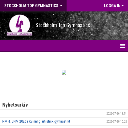
STOCKHOLM TOP GYMNASTICS
LOGGA IN
Stockholm Top Gymnastics
HEM
NYHETER
BILDGALLERI
NYHETSARKIV
Nyhetsarkiv
OM FÖRENINGEN
2026-07-26 11:51
STG-HALLEN
NM & JNM 2026 i Kvinnlig artistisk gymnastik!
2026-07-20 10:26