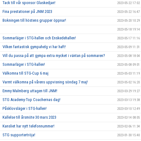
Tack till vår sponsor Glaskedjan!
2023-05-22 17:02
Fina prestationer på JNM 2023
2023-05-22 16:47
Bokningen till höstens grupper öppnar!
2023-05-20 10:29
2023-05-18 19:14
Sommarläger i STG-hallen och Enskedehallen!
2023-05-17 11:16
Vilken fantastisk gympahelg vi har haft!
2023-05-09 11:31
Vill du passa på att gympa extra mycket i väntan på sommaren?
2023-05-08 18:04
Sommarläger i STG-hallen!
2023-05-08 09:01
Välkomna till STG-Cup 6 maj
2023-05-03 11:19
Varmt välkomna på vårens uppvisning söndag 7 maj!
2023-05-02 16:20
Emmy Malmberg uttagen till JNM!
2023-03-29 19:27
STG Academy-Top Coachernas dag!
2023-03-13 19:38
Påsklovsläger i STG-hallen!
2023-03-10 12:49
Kallelse till årsmöte 30 mars 2023
2023-02-14 08:05
Kansliet har nytt telefonnummer!
2023-02-06 11:34
STG supportertröja!
2023-01-30 15:40