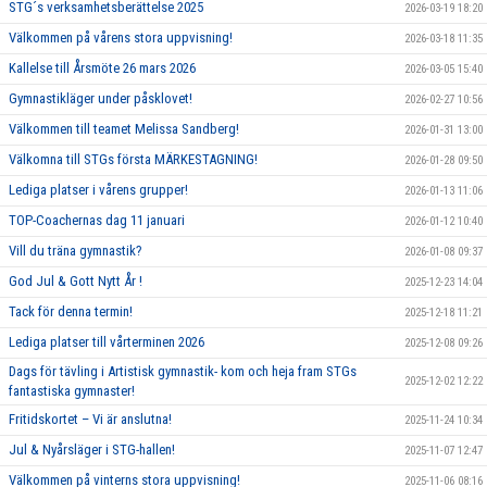
STG´s verksamhetsberättelse 2025
2026-03-19 18:20
Välkommen på vårens stora uppvisning!
2026-03-18 11:35
Kallelse till Årsmöte 26 mars 2026
2026-03-05 15:40
Gymnastikläger under påsklovet!
2026-02-27 10:56
Välkommen till teamet Melissa Sandberg!
2026-01-31 13:00
Välkomna till STGs första MÄRKESTAGNING!
2026-01-28 09:50
Lediga platser i vårens grupper!
2026-01-13 11:06
TOP-Coachernas dag 11 januari
2026-01-12 10:40
Vill du träna gymnastik?
2026-01-08 09:37
God Jul & Gott Nytt År !
2025-12-23 14:04
Tack för denna termin!
2025-12-18 11:21
Lediga platser till vårterminen 2026
2025-12-08 09:26
Dags för tävling i Artistisk gymnastik- kom och heja fram STGs
2025-12-02 12:22
fantastiska gymnaster!
Fritidskortet – Vi är anslutna!
2025-11-24 10:34
Jul & Nyårsläger i STG-hallen!
2025-11-07 12:47
Välkommen på vinterns stora uppvisning!
2025-11-06 08:16