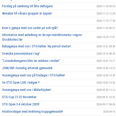
Förslag på sänkning till åtta deltagare
2020-11-18 09:03
Anmälan till vårens grupper är öppen!
2020-11-12 12:58
2020-11-10 17:39
Kom o gympa med oss under jul och nyår!
2020-11-02 08:57
Information med anledning av de nya restriktionerna i region
2020-10-29 17:41
Stockholms län
Babygympa med oss i STG-hallen. Ny period startar!
2020-10-21 08:38
Svenska juniormästare i lag!
2020-10-14 08:35
”Livesändningarna blev en räddare i nöden”
2020-10-07 15:11
JSM/SM i kvinnlig artistisk gymnastik
2020-10-06 10:10
Vuxengympa med oss på fredagar i STG-hallen!
2020-10-05 10:35
Se STG Open LIVE i helgen !!
2020-10-02 10:55
Vuxengympa med oss i Mälarhöjden!
2020-09-24 12:16
STG-Cup 21-22 November
2020-09-21 10:32
STG Open 3-4 oktober 2020!
2020-09-17 08:00
Höstlovsläger med inriktning truppgymnastik!
2020-09-14