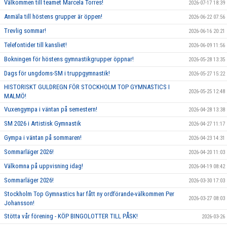
Välkommen till teamet Marcela Torres!
2026-07-17 18:39
VÄRDEGRUND
Anmäla till höstens grupper är öppen!
2026-06-22 07:56
Trevlig sommar!
FÖRENINGSPRODUKTER
2026-06-16 20:21
Telefontider till kansliet!
2026-06-09 11:56
KONTAKT
Bokningen för höstens gymnastikgrupper öppnar!
2026-05-28 13:35
Dags för ungdoms-SM i truppgymnastik!
2026-05-27 15:22
MÄRKESTAGNING
HISTORISKT GULDREGN FÖR STOCKHOLM TOP GYMNASTICS I
2026-05-25 12:48
MALMÖ!
Vuxengympa i väntan på semestern!
2026-04-28 13:38
SM 2026 i Artistisk Gymnastik
2026-04-27 11:17
Gympa i väntan på sommaren!
2026-04-23 14:31
Sommarläger 2026!
2026-04-20 11:03
Välkomna på uppvisning idag!
2026-04-19 08:42
Sommarläger 2026!
2026-03-30 17:03
Stockholm Top Gymnastics har fått ny ordförande-välkommen Per
2026-03-27 08:03
Johansson!
Stötta vår förening - KÖP BINGOLOTTER TILL PÅSK!
2026-03-26