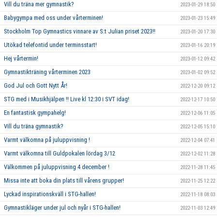
Vill du träna mer gymnastik?
2023-01-29 18:50
Babygympa med oss under vårterminen!
2023-01-23 15:49
Stockholm Top Gymnastics vinnare av S:t Julian priset 2023!!
2023-01-20 17:30
Utökad telefontid under terminsstart!
2023-01-16 20:19
Hej vårtermin!
2023-01-12 09:42
Gymnastikträning vårterminen 2023
2023-01-02 09:52
God Jul och Gott Nytt År!
2022-12-20 09:12
STG med i Musikhjälpen !! Live kl 12:30 i SVT idag!
2022-12-17 10:50
En fantastisk gympahelg!
2022-12-06 11:05
Vill du träna gymnastik?
2022-12-05 15:10
Varmt välkomna på juluppvisning !
2022-12-04 07:41
Varmt välkomna till Guldpokalen lördag 3/12
2022-12-02 11:28
Välkommen på juluppvisning 4 december !
2022-11-28 11:45
Missa inte att boka din plats till vårens grupper!
2022-11-25 12:22
Lyckad inspirationskväll i STG-hallen!
2022-11-18 08:03
Gymnastikläger under jul och nyår i STG-hallen!
2022-11-03 12:49