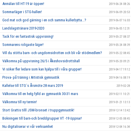
Anmälan till HT-19 är öppen!
2019-06-24 08:26
Sommarläger i STG-hallen!
2019-06-09 20:53
God mat och god gärning i en och samma kullerbytta...?
2019-06-07 16:03
Landslagstränare 2019-2020
2019-06-05 12:31
Tack för en fantastisk uppvisning!
2019-05-27 08:37
Sommarens roligaste läger!
2019-05-24 08:39
Vill du stötta barn- och ungdomsidrotten och bli vår stödmedlem?
2019-05-22 08:45
Välkomna på uppvisning 26/5 i Åkeshovsidrottshall
2019-05-20 09:21
Vi söker fler ledare som kan hjälpa till i våra grupper!
2019-04-17 19:12
Prova- på träning i Artistisk gymnastik
2019-04-16 08:19
Kallelse till STG´s Årsmöte 28 mars 2019
2019-02-28
Välkomna till en helg fylld av gymnastik 30-31 mars
2019-02-11 10:21
Välkomna till ny termin!
2019-01-21 13:13
Stort Grattis tilll JSM-bronset i truppgymnastik!
2018-12-14 13:42
Bokningen till barn-och breddgrupper VT -19 öppnar!
2018-12-05 08:45
Nu digitaliserar vi vår verksamhet
2018-12-04 16:34