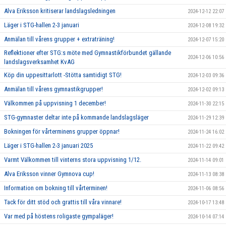
Alva Eriksson kritiserar landslagsledningen
2024-12-12 22:07
Läger i STG-hallen 2-3 januari
2024-12-08 19:32
Anmälan till vårens grupper + extraträning!
2024-12-07 15:20
Reflektioner efter STG:s möte med Gymnastikförbundet gällande
2024-12-06 10:56
landslagsverksamhet KvAG
Köp din uppesittarlott -Stötta samtidigt STG!
2024-12-03 09:36
Anmälan till vårens gymnastikgrupper!
2024-12-02 09:13
Välkommen på uppvisning 1 december!
2024-11-30 22:15
STG-gymnaster deltar inte på kommande landslagsläger
2024-11-29 12:39
Bokningen för vårterminens grupper öppnar!
2024-11-24 16:02
Läger i STG-hallen 2-3 januari 2025
2024-11-22 09:42
Varmt Välkommen till vinterns stora uppvisning 1/12.
2024-11-14 09:01
Alva Eriksson vinner Gymnova cup!
2024-11-13 08:38
Information om bokning till vårterminen!
2024-11-06 08:56
Tack för ditt stöd och grattis till våra vinnare!
2024-10-17 13:48
Var med på höstens roligaste gympaläger!
2024-10-14 07:14