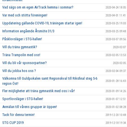
Vad sägs om en egen AirTrack hemma i sommar?
2020-04-24 18:05
Var med och stötta föreningen!
2020-04-01 11:41
Uppdatering gällande COVID-19, träningen startar igen!
2020-03-25 19:03
Information angående Årsmöte 31/3
2020-03-25 09:48
Påsklovsläger i STG-hallen!
2020-03-07 09:56
Vill du träna gymnastik?
2020-02-07
Träna Trampolin med oss!
2020-02-05 13:53
Vill du bli vår sponsorpartner?
2020-02-05
Vill du jobba hos oss ?
2020-02-04 09:37
Välkomna till Guldpokalen samt Regionskval till Riksfinal steg 5-6
2020-01-28 16:43
region Öst!
Fler möjligheter att träna gymnastik med oss i vår!
2020-01-09 14:26
Sportlovsläger i STG-hallen!
2020-01-07 12:51
Anmälan till vårens grupper är öppen!
2020-01-02 08:28
Tack för denna termin!
2019-12-20 10:48
STG CUP 2019
2019-12-18 19:34