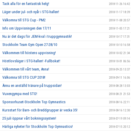
Tack alla för en fantastisk helg!
2018-11-26 16:42
Läger under jul- och nyår i STG-hallen!
2018-11-17 18:39
Välkomna till STG Cup - PM2
2018-11-08 20:57
Info om Uppvisningen den 17/11
2018-11-05 17:21
Nu är det dags för JEM-kval i truppgymnastik!
2018-10-17 17:31
Stockholm Team Gym Open 27-28/10
2018-10-10 16:58
Välkommen till höstens uppvisning!
2018-10-02 21:34
Höstlovsläger i STG-hallen! -Fullbokat!
2018-10-01 06:56
Välkommen till vårt team, Anna!
2018-09-25 13:37
Välkomna till STG CUP 2018!
2018-09-11 16:06
Ännu en anställd tränare på truppsidan!
2018-08-28 13:03
Vuxengympa med STG!
2018-08-21 21:53
Sponsorhuset-Stockholm Top Gymnastics
2018-08-16 22:11
Kursstart för Barn- och Breddgrupper är vecka 35!
2018-08-16 12:30
25 juli öppnar vårt bokningssystem!
2018-07-19 09:14
Härliga nyheter för Stockholm Top Gymnastics!
2018-07-15 20:12