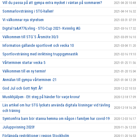
Vill du passa på att gympa extra mycket i väntan på sommaren?
2021-04-20 10:48
Sommarlovsträning i STG-hallen!
2021-04-14 16:32
Vi välkomnar nya styrelsen
2021-03-31 07:59
Digital ta&#776;vling - STG-Cup 2021- Kvinnlig AG
2021-03-16 17:32
Välkommen till STG´S Årsmöte 30/3
2021-03-09 16:10
Information gällande sportlovet och vecka 10
2021-03-04 11:20
Sportlovsträning med inriktning truppgymnastik
2021-02-16 19:10
Vårterminen startar vecka 5
2021-01-25 11:56
Välkommen till en ny termin!
2021-01-20 15:04
Anmälan till gympa vårterminen -21
2021-01-04 12:28
God Jul och Gott Nytt År!
2020-12-22 10:53
Musikhjälpen - Ett steg på händer för varje krona!
2020-12-18 17:09
Läs artikel om hur STG lyckats använda digitala lösningar vid tävling
2020-12-18 16:28
och träning
Symtomfria barn bör stanna hemma om någon i familjen har covid-19
2020-12-03 16:17
Juluppvisning 2020!
2020-11-26 12:03
Förlängda restriktioner i region Stockholm
2020-11-20 16:53