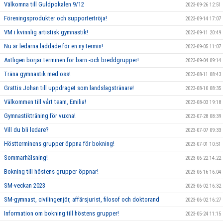
Välkomna till Guldpokalen 9/12
2023-09-26 12:51
Föreningsprodukter och supportertröja!
2023-09-14 17:07
VM i kvinnlig artistisk gymnastik!
2023-09-11 20:49
Nu är ledarna laddade för en ny termin!
2023-09-05 11:07
Äntligen börjar terminen för barn -och breddgrupper!
2023-09-04 09:14
Träna gymnastik med oss!
2023-08-11 08:43
Grattis Johan till uppdraget som landslagstränare!
2023-08-10 08:35
Välkommen till vårt team, Emilia!
2023-08-03 19:18
Gymnastikträning för vuxna!
2023-07-28 08:39
Vill du bli ledare?
2023-07-07 09:33
Höstterminens grupper öppna för bokning!
2023-07-01 10:51
Sommarhälsning!
2023-06-22 14:22
Bokning till höstens grupper öppnar!
2023-06-16 16:04
SM-veckan 2023
2023-06-02 16:32
SM-gymnast, civilingenjör, affärsjurist, filosof och doktorand
2023-06-02 16:27
Information om bokning till höstens grupper!
2023-05-24 11:15