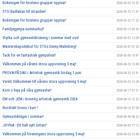
Bokningen för höstens grupper öppnar!
2024-06-02 10:35
STG Badlakan till stranden!
2024-05-23 11:47
Bokningen för höstens grupper öppnar!
2024-05-22 11:22
Familjegympa-sommarkul!
2024-05-15 09:35
Styrka och gymnastikträning i sommar med oss!
2024-05-07 12:58
Mästerskapsdebut för STGs Emmy Malmberg!
2024-05-07 07:24
Tack för en fantastisk gympafest!
2024-05-06 10:47
Välkommen på vårens stora uppvisning 5 maj!
2024-04-25 15:08
PROVA-PÅ DAG i Artistisk gymnastik lördag 1 juni
2024-04-23 15:41
Varmt Välkommen till vårens stora uppvisning 5 maj!
2024-04-22 14:28
Kom o heja på våra gymnaster!
2024-04-17 07:21
EM och JEM i kvinnlig artistisk gymnastik 2024
2024-04-16 15:25
Nordiskt brons i barr !
2024-04-14 07:58
Gymnastikläger i sommar!
2024-04-04 08:32
JOYNA - Ett helt nytt lotteri!
2024-04-03 17:12
Välkommen på föreningens stora uppvisning 5 maj!
2024-04-02 10:08