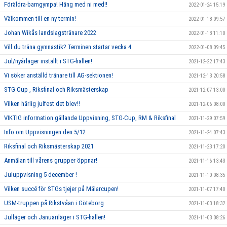
Föräldra-barngympa! Häng med ni med!!
2022-01-24 15:19
Välkommen till en ny termin!
2022-01-18 09:57
Johan Wikås landslagstränare 2022
2022-01-13 11:10
Vill du träna gymnastik? Terminen startar vecka 4
2022-01-08 09:45
Jul/nyårläger inställt i STG-hallen!
2021-12-22 17:43
Vi söker anställd tränare till AG-sektionen!
2021-12-13 20:58
STG Cup , Riksfinal och Riksmästerskap
2021-12-07 13:00
Vilken härlig julfest det blev!!
2021-12-06 08:00
VIKTIG information gällande Uppvisning, STG-Cup, RM & Riksfinal
2021-11-29 07:59
Info om Uppvisningen den 5/12
2021-11-24 07:43
Riksfinal och Riksmästerskap 2021
2021-11-23 17:20
Anmälan till vårens grupper öppnar!
2021-11-16 13:43
Juluppvisning 5 december !
2021-11-10 08:35
Vilken succé för STGs tjejer på Mälarcupen!
2021-11-07 17:40
USM-truppen på Rikstvåan i Göteborg
2021-11-03 18:32
Julläger och Januariläger i STG-hallen!
2021-11-03 08:26