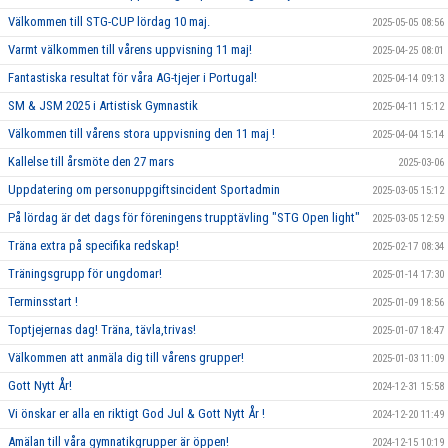
Välkommen till STG-CUP lördag 10 maj.
2025-05-05 08:56
Varmt välkommen till vårens uppvisning 11 maj!
2025-04-25 08:01
Fantastiska resultat för våra AG-tjejer i Portugal!
2025-04-14 09:13
SM & JSM 2025 i Artistisk Gymnastik
2025-04-11 15:12
Välkommen till vårens stora uppvisning den 11 maj !
2025-04-04 15:14
Kallelse till årsmöte den 27 mars
2025-03-06
Uppdatering om personuppgiftsincident Sportadmin
2025-03-05 15:12
På lördag är det dags för föreningens trupptävling "STG Open light"
2025-03-05 12:59
Träna extra på specifika redskap!
2025-02-17 08:34
Träningsgrupp för ungdomar!
2025-01-14 17:30
Terminsstart !
2025-01-09 18:56
Toptjejernas dag! Träna, tävla,trivas!
2025-01-07 18:47
Välkommen att anmäla dig till vårens grupper!
2025-01-03 11:09
Gott Nytt År!
2024-12-31 15:58
Vi önskar er alla en riktigt God Jul & Gott Nytt År !
2024-12-20 11:49
Amälan till våra gymnatikgrupper är öppen!
2024-12-15 10:19