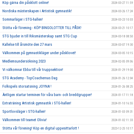
Köp gärna din påsklott online!
2024-03-27 11:59
Nordiska mästerskapen i Artistisk gymnastik!
2024-03-26 17:24
Sommarläger i STG-hallen!
2024-03-23 10:03
Stötta vår förening - KÖP BINGOLOTTER TILL PÅSK!
2024-03-21 10:17
STG bjuder in till Riksmästerskap samt STG Cup
2024-03-18 08:50
Kallelse till årsmöte den 27 mars
2024-03-07 19:30
Välkommen på gymnastikläger under påsklovet!
2024-03-05 10:15
Medlemsundersökning 2023
2024-02-05 09:06
Vi välkomnar Ebba till vår truppsektion!
2024-01-29 19:00
STG Academy - TopCoachernas Dag
2024-01-26 12:04
Folkspels storsatsning JOYNA !
2024-01-26 08:25
Äntligen startar terminen för våra barn- och breddgrupper!
2024-01-17 11:18
Extraträning Artistisk gymnastik i STG-hallen!
2024-01-10 16:55
Sportlovsläger i STG-hallen!
2024-01-03 09:31
Välkommen till teamet Olivia!
2024-01-02 11:33
Stötta vår förening! Köp en digital uppesittarlott !
2023-12-25 10:17