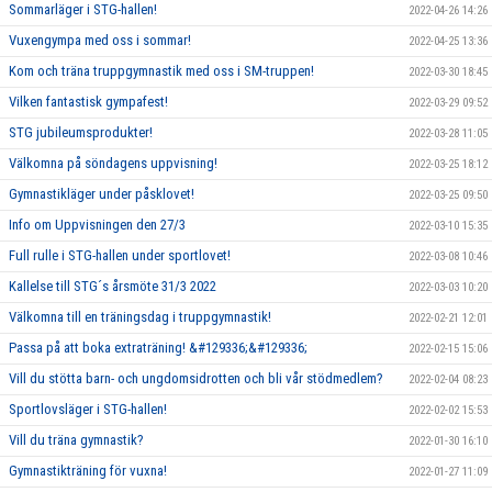
Sommarläger i STG-hallen!
2022-04-26 14:26
Vuxengympa med oss i sommar!
2022-04-25 13:36
Kom och träna truppgymnastik med oss i SM-truppen!
2022-03-30 18:45
Vilken fantastisk gympafest!
2022-03-29 09:52
STG jubileumsprodukter!
2022-03-28 11:05
Välkomna på söndagens uppvisning!
2022-03-25 18:12
Gymnastikläger under påsklovet!
2022-03-25 09:50
Info om Uppvisningen den 27/3
2022-03-10 15:35
Full rulle i STG-hallen under sportlovet!
2022-03-08 10:46
Kallelse till STG´s årsmöte 31/3 2022
2022-03-03 10:20
Välkomna till en träningsdag i truppgymnastik!
2022-02-21 12:01
Passa på att boka extraträning! &#129336;&#129336;
2022-02-15 15:06
Vill du stötta barn- och ungdomsidrotten och bli vår stödmedlem?
2022-02-04 08:23
Sportlovsläger i STG-hallen!
2022-02-02 15:53
Vill du träna gymnastik?
2022-01-30 16:10
Gymnastikträning för vuxna!
2022-01-27 11:09