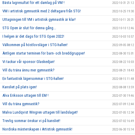
Bästa lagresultat för ett damlag på VM !
2022-10-31 21:12
VM i artistisk gymnastik med 2 deltagare från STG!
2022-10-25 19:30
Uttagningen till VM i artistisk gymnastik är klar!
2022-10-11 20:21
STG Open är slut för denna gång...
2022-10-10 12:46
I helgen är det dags för STG Open 2022!
2022-10-03 10:57
Välkommen på höstlovsläger i STG-hallen!
2022-09-05 08:12
Äntligen startar terminen för barn- och breddgrupper!
2022-08-30 15:01
Vi tackar vår sponsor Glaskedjan!
2022-08-22 10:03
Vill du träna ännu mer gymnastik?
2022-08-21 18:43
En fantastisk lägersommar i STG-hallen!
2022-08-15 11:48
Kansliet på plats igen!
2022-08-08 13:59
Alva Eriksson uttagen till EM !
2022-07-30 19:46
Vill du träna gymnastik?
2022-07-09 12:44
Malva Lundqvist Wingren uttagen till landslaget!
2022-07-05 12:34
Trevlig sommar önskar vi på kansliet!
2022-07-02 16:49
Nordiska mästerskapen i Artistisk gymnastik!
2022-06-30 15:14