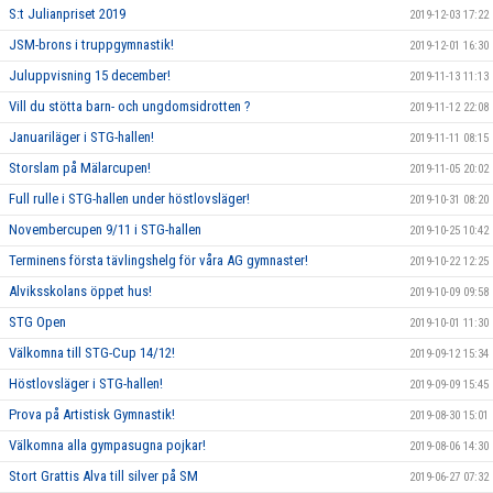
S:t Julianpriset 2019
2019-12-03 17:22
JSM-brons i truppgymnastik!
2019-12-01 16:30
Juluppvisning 15 december!
2019-11-13 11:13
Vill du stötta barn- och ungdomsidrotten ?
2019-11-12 22:08
Januariläger i STG-hallen!
2019-11-11 08:15
Storslam på Mälarcupen!
2019-11-05 20:02
Full rulle i STG-hallen under höstlovsläger!
2019-10-31 08:20
Novembercupen 9/11 i STG-hallen
2019-10-25 10:42
Terminens första tävlingshelg för våra AG gymnaster!
2019-10-22 12:25
Alviksskolans öppet hus!
2019-10-09 09:58
STG Open
2019-10-01 11:30
Välkomna till STG-Cup 14/12!
2019-09-12 15:34
Höstlovsläger i STG-hallen!
2019-09-09 15:45
Prova på Artistisk Gymnastik!
2019-08-30 15:01
Välkomna alla gympasugna pojkar!
2019-08-06 14:30
Stort Grattis Alva till silver på SM
2019-06-27 07:32