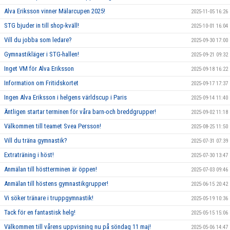
Alva Eriksson vinner Mälarcupen 2025!
2025-11-05 16:26
STG bjuder in till shop-kväll!
2025-10-01 16:04
Vill du jobba som ledare?
2025-09-30 17:00
Gymnastikläger i STG-hallen!
2025-09-21 09:32
Inget VM för Alva Eriksson
2025-09-18 16:22
Information om Fritidskortet
2025-09-17 17:37
Ingen Alva Eriksson i helgens världscup i Paris
2025-09-14 11:40
Äntligen startar terminen för våra barn-och breddgrupper!
2025-09-02 11:18
Välkommen till teamet Svea Persson!
2025-08-25 11:50
Vill du träna gymnastik?
2025-07-31 07:39
Extraträning i höst!
2025-07-30 13:47
Anmälan till höstterminen är öppen!
2025-07-03 09:46
Anmälan till höstens gymnastikgrupper!
2025-06-15 20:42
Vi söker tränare i truppgymnastik!
2025-05-19 10:36
Tack för en fantastisk helg!
2025-05-15 15:06
Välkommen till vårens uppvisning nu på söndag 11 maj!
2025-05-06 14:47