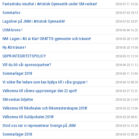
Fantastiska resultat i Artistisk Gymnastik under SM-veckan!
2018-07-11 14:56
Sommarlov
2018-07-02 18:13
Lagsilver på JNM i Artistisk Gymnastik!
2018-07-02 18:07
USM-brons !
2018-06-04 16:25
NM- Lagen i AG är klar! GRATTIS gymnaster och tränare!
2018-05-28 12:09
Ny AG-tränare !
2018-05-20 19:58
GDPR-INTEGRITETSPOLICY
2018-05-15 13:18
Vill du bli vår sponsorpartner?
2018-04-23 11:12
Sommarläger 2018
2018-04-11 12:44
Vi söker fler ledare som kan hjälpa till i våra grupper !
2018-04-10 08:39
Välkomna till vårens uppvisningar den 22 april!
2018-03-27 15:31
SM-veckan biljetter
2018-03-26 12:49
Välkomna till Riksfinalen och Riksmästerskapen 2018!
2018-03-22 13:04
Välkomna till Guldpokalen 2018!
2018-03-20 08:41
Stöd oss när vi representerar Sverige på JNM
2018-03-16 10:28
Sommarläger 2018
2018-03-15 08:24