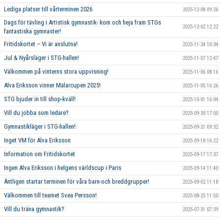
Lediga platser till vårterminen 2026
2025-12-08 09:26
Dags för tävling i Artistisk gymnastik- kom och heja fram STGs
2025-12-02 12:22
fantastiska gymnaster!
Fritidskortet – Vi är anslutna!
2025-11-24 10:34
Jul & Nyårsläger i STG-hallen!
2025-11-07 12:47
Välkommen på vinterns stora uppvisning!
2025-11-06 08:16
Alva Eriksson vinner Mälarcupen 2025!
2025-11-05 16:26
STG bjuder in till shop-kväll!
2025-10-01 16:04
Vill du jobba som ledare?
2025-09-30 17:00
Gymnastikläger i STG-hallen!
2025-09-21 09:32
Inget VM för Alva Eriksson
2025-09-18 16:22
Information om Fritidskortet
2025-09-17 17:37
Ingen Alva Eriksson i helgens världscup i Paris
2025-09-14 11:40
Äntligen startar terminen för våra barn-och breddgrupper!
2025-09-02 11:18
Välkommen till teamet Svea Persson!
2025-08-25 11:50
Vill du träna gymnastik?
2025-07-31 07:39