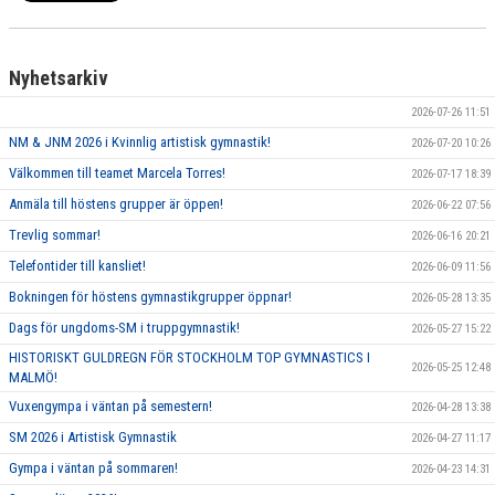
Nyhetsarkiv
2026-07-26 11:51
NM & JNM 2026 i Kvinnlig artistisk gymnastik!
2026-07-20 10:26
Välkommen till teamet Marcela Torres!
2026-07-17 18:39
Anmäla till höstens grupper är öppen!
2026-06-22 07:56
Trevlig sommar!
2026-06-16 20:21
Telefontider till kansliet!
2026-06-09 11:56
Bokningen för höstens gymnastikgrupper öppnar!
2026-05-28 13:35
Dags för ungdoms-SM i truppgymnastik!
2026-05-27 15:22
HISTORISKT GULDREGN FÖR STOCKHOLM TOP GYMNASTICS I
2026-05-25 12:48
MALMÖ!
Vuxengympa i väntan på semestern!
2026-04-28 13:38
SM 2026 i Artistisk Gymnastik
2026-04-27 11:17
Gympa i väntan på sommaren!
2026-04-23 14:31