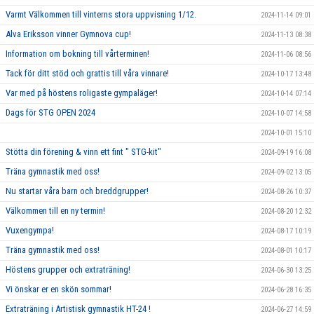
Varmt Välkommen till vinterns stora uppvisning 1/12.
2024-11-14 09:01
Alva Eriksson vinner Gymnova cup!
2024-11-13 08:38
Information om bokning till vårterminen!
2024-11-06 08:56
Tack för ditt stöd och grattis till våra vinnare!
2024-10-17 13:48
Var med på höstens roligaste gympaläger!
2024-10-14 07:14
Dags för STG OPEN 2024
2024-10-07 14:58
2024-10-01 15:10
Stötta din förening & vinn ett fint " STG-kit"
2024-09-19 16:08
Träna gymnastik med oss!
2024-09-02 13:05
Nu startar våra barn och breddgrupper!
2024-08-26 10:37
Välkommen till en ny termin!
2024-08-20 12:32
Vuxengympa!
2024-08-17 10:19
Träna gymnastik med oss!
2024-08-01 10:17
Höstens grupper och extraträning!
2024-06-30 13:25
Vi önskar er en skön sommar!
2024-06-28 16:35
Extraträning i Artistisk gymnastik HT-24 !
2024-06-27 14:59