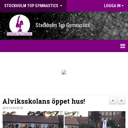
STOCKHOLM TOP GYMNASTICS
LOGGA IN
Stockholm Top Gymnastics
HEM
NYHETER
BILDGALLERI
NYHETSARKIV
Alviksskolans öppet hus!
<
>
OM FÖRENINGEN
2019-10-09 09:58
STG-HALLEN