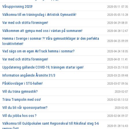
Våruppvisning 2020!
2020-05-11 07:35
Välkomna till en träningsdag i Artistisk Gymnastik!
2020-05-05 15:28
Var med och stötta föreningen!
2020-04-29 08:01
Välkommen att gympa med oss i väntan på sommaren!
2020-04-28 12:47
Hemma i Sverige i sommar ?! Våra gymnastikläger är den perfekta
2020-04-25 09:09
lovaktiviteten!
Vad sägs om en egen AirTrack hemma i sommar?
2020-04-24 18:05
Var med och stötta föreningen!
2020-04-01 11:41
Uppdatering gällande COVID-19, träningen startar igen!
2020-03-25 19:03
Information angående Årsmöte 31/3
2020-03-25 09:48
Påsklovsläger i STG-hallen!
2020-03-07 09:56
Vill du träna gymnastik?
2020-02-07
Träna Trampolin med oss!
2020-02-05 13:53
Vill du bli vår sponsorpartner?
2020-02-05
Vill du jobba hos oss ?
2020-02-04 09:37
Välkomna till Guldpokalen samt Regionskval till Riksfinal steg 5-6
2020-01-28 16:43
region Öst!