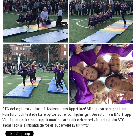
VÄRDEGRUND
FÖRENINGSPRODUKTER
KONTAKT
MÄRKESTAGNING
STG deltog förra veckan på Alviksskolans öppet hus! Många gympasugna barn
kom förbi och testade kullerbyttor, volter och hjulningar! Dessutom var BAS Trupp
Vit på plats och visade upp kanonfin gymnastik och spred vår fantastiska STG-
anda! Tack alla inblandade för en superrolig kväll! 💜🌸