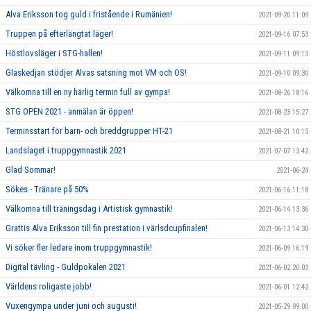
Alva Eriksson tog guld i fristående i Rumänien!
2021-09-20 11:09
Truppen på efterlängtat läger!
2021-09-16 07:53
Höstlovsläger i STG-hallen!
2021-09-11 09:13
Glaskedjan stödjer Alvas satsning mot VM och OS!
2021-09-10 09:30
Välkomna till en ny härlig termin full av gympa!
2021-08-26 18:16
STG OPEN 2021 - anmälan är öppen!
2021-08-23 15:27
Terminsstart för barn- och breddgrupper HT-21
2021-08-21 10:13
Landslaget i truppgymnastik 2021
2021-07-07 13:42
Glad Sommar!
2021-06-24
Sökes - Tränare på 50%
2021-06-16 11:18
Välkomna till träningsdag i Artistisk gymnastik!
2021-06-14 13:36
Grattis Alva Eriksson till fin prestation i värlsdcupfinalen!
2021-06-13 14:30
Vi söker fler ledare inom truppgymnastik!
2021-06-09 16:19
Digital tävling - Guldpokalen 2021
2021-06-02 20:03
Världens roligaste jobb!
2021-06-01 12:42
Vuxengympa under juni och augusti!
2021-05-29 09:00