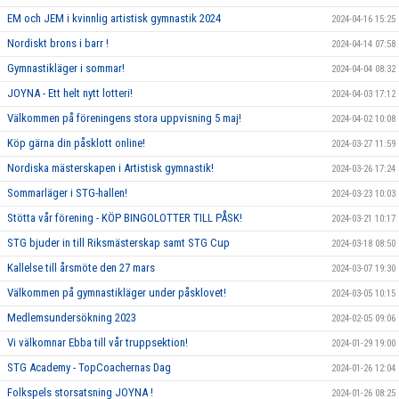
EM och JEM i kvinnlig artistisk gymnastik 2024
2024-04-16 15:25
Nordiskt brons i barr !
2024-04-14 07:58
Gymnastikläger i sommar!
2024-04-04 08:32
JOYNA - Ett helt nytt lotteri!
2024-04-03 17:12
Välkommen på föreningens stora uppvisning 5 maj!
2024-04-02 10:08
Köp gärna din påsklott online!
2024-03-27 11:59
Nordiska mästerskapen i Artistisk gymnastik!
2024-03-26 17:24
Sommarläger i STG-hallen!
2024-03-23 10:03
Stötta vår förening - KÖP BINGOLOTTER TILL PÅSK!
2024-03-21 10:17
STG bjuder in till Riksmästerskap samt STG Cup
2024-03-18 08:50
Kallelse till årsmöte den 27 mars
2024-03-07 19:30
Välkommen på gymnastikläger under påsklovet!
2024-03-05 10:15
Medlemsundersökning 2023
2024-02-05 09:06
Vi välkomnar Ebba till vår truppsektion!
2024-01-29 19:00
STG Academy - TopCoachernas Dag
2024-01-26 12:04
Folkspels storsatsning JOYNA !
2024-01-26 08:25