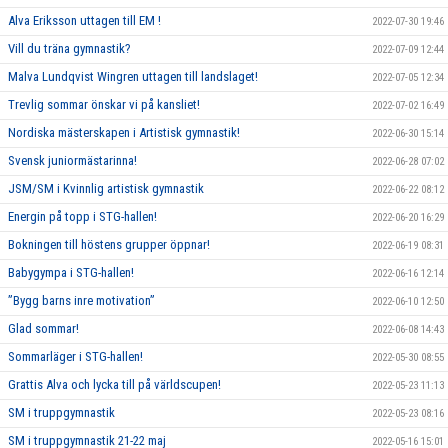
Alva Eriksson uttagen till EM !
2022-07-30 19:46
Vill du träna gymnastik?
2022-07-09 12:44
Malva Lundqvist Wingren uttagen till landslaget!
2022-07-05 12:34
Trevlig sommar önskar vi på kansliet!
2022-07-02 16:49
Nordiska mästerskapen i Artistisk gymnastik!
2022-06-30 15:14
Svensk juniormästarinna!
2022-06-28 07:02
JSM/SM i Kvinnlig artistisk gymnastik
2022-06-22 08:12
Energin på topp i STG-hallen!
2022-06-20 16:29
Bokningen till höstens grupper öppnar!
2022-06-19 08:31
Babygympa i STG-hallen!
2022-06-16 12:14
”Bygg barns inre motivation”
2022-06-10 12:50
Glad sommar!
2022-06-08 14:43
Sommarläger i STG-hallen!
2022-05-30 08:55
Grattis Alva och lycka till på världscupen!
2022-05-23 11:13
SM i truppgymnastik
2022-05-23 08:16
SM i truppgymnastik 21-22 maj
2022-05-16 15:01