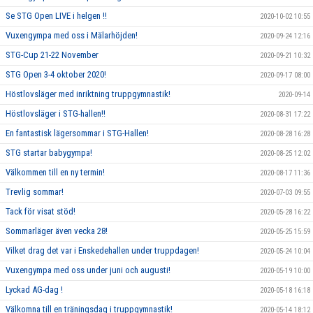
Se STG Open LIVE i helgen !!
2020-10-02 10:55
Vuxengympa med oss i Mälarhöjden!
2020-09-24 12:16
STG-Cup 21-22 November
2020-09-21 10:32
STG Open 3-4 oktober 2020!
2020-09-17 08:00
Höstlovsläger med inriktning truppgymnastik!
2020-09-14
Höstlovsläger i STG-hallen!!
2020-08-31 17:22
En fantastisk lägersommar i STG-Hallen!
2020-08-28 16:28
STG startar babygympa!
2020-08-25 12:02
Välkommen till en ny termin!
2020-08-17 11:36
Trevlig sommar!
2020-07-03 09:55
Tack för visat stöd!
2020-05-28 16:22
Sommarläger även vecka 28!
2020-05-25 15:59
Vilket drag det var i Enskedehallen under truppdagen!
2020-05-24 10:04
Vuxengympa med oss under juni och augusti!
2020-05-19 10:00
Lyckad AG-dag !
2020-05-18 16:18
Välkomna till en träningsdag i truppgymnastik!
2020-05-14 18:12