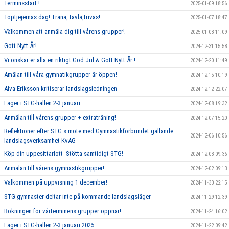
Terminsstart !
2025-01-09 18:56
Toptjejernas dag! Träna, tävla,trivas!
2025-01-07 18:47
Välkommen att anmäla dig till vårens grupper!
2025-01-03 11:09
Gott Nytt År!
2024-12-31 15:58
Vi önskar er alla en riktigt God Jul & Gott Nytt År !
2024-12-20 11:49
Amälan till våra gymnatikgrupper är öppen!
2024-12-15 10:19
Alva Eriksson kritiserar landslagsledningen
2024-12-12 22:07
Läger i STG-hallen 2-3 januari
2024-12-08 19:32
Anmälan till vårens grupper + extraträning!
2024-12-07 15:20
Reflektioner efter STG:s möte med Gymnastikförbundet gällande
2024-12-06 10:56
landslagsverksamhet KvAG
Köp din uppesittarlott -Stötta samtidigt STG!
2024-12-03 09:36
Anmälan till vårens gymnastikgrupper!
2024-12-02 09:13
Välkommen på uppvisning 1 december!
2024-11-30 22:15
STG-gymnaster deltar inte på kommande landslagsläger
2024-11-29 12:39
Bokningen för vårterminens grupper öppnar!
2024-11-24 16:02
Läger i STG-hallen 2-3 januari 2025
2024-11-22 09:42