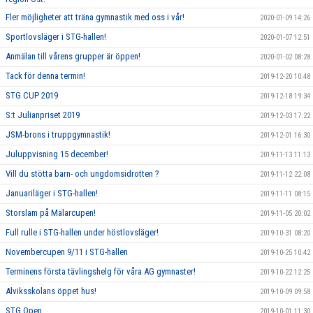
Fler möjligheter att träna gymnastik med oss i vår!
2020-01-09 14:26
Sportlovsläger i STG-hallen!
2020-01-07 12:51
Anmälan till vårens grupper är öppen!
2020-01-02 08:28
Tack för denna termin!
2019-12-20 10:48
STG CUP 2019
2019-12-18 19:34
S:t Julianpriset 2019
2019-12-03 17:22
JSM-brons i truppgymnastik!
2019-12-01 16:30
Juluppvisning 15 december!
2019-11-13 11:13
Vill du stötta barn- och ungdomsidrotten ?
2019-11-12 22:08
Januariläger i STG-hallen!
2019-11-11 08:15
Storslam på Mälarcupen!
2019-11-05 20:02
Full rulle i STG-hallen under höstlovsläger!
2019-10-31 08:20
Novembercupen 9/11 i STG-hallen
2019-10-25 10:42
Terminens första tävlingshelg för våra AG gymnaster!
2019-10-22 12:25
Alviksskolans öppet hus!
2019-10-09 09:58
STG Open
2019-10-01 11:30