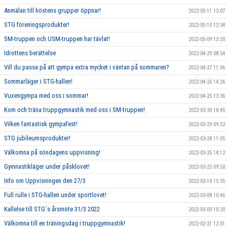
Anmälan till höstens grupper öppnar!
2022-05-11 13:07
STG föreningsprodukter!
2022-05-10 12:34
SM-truppen och USM-truppen har tävlat!
2022-05-09 13:20
Idrottens berättelse
2022-04-29 08:54
Vill du passa på att gympa extra mycket i väntan på sommaren?
2022-04-27 11:06
Sommarläger i STG-hallen!
2022-04-26 14:26
Vuxengympa med oss i sommar!
2022-04-25 13:36
Kom och träna truppgymnastik med oss i SM-truppen!
2022-03-30 18:45
Vilken fantastisk gympafest!
2022-03-29 09:52
STG jubileumsprodukter!
2022-03-28 11:05
Välkomna på söndagens uppvisning!
2022-03-25 18:12
Gymnastikläger under påsklovet!
2022-03-25 09:50
Info om Uppvisningen den 27/3
2022-03-10 15:35
Full rulle i STG-hallen under sportlovet!
2022-03-08 10:46
Kallelse till STG´s årsmöte 31/3 2022
2022-03-03 10:20
Välkomna till en träningsdag i truppgymnastik!
2022-02-21 12:01