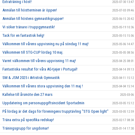
Extraträning i höst!
2025-07-30 13:47
Anmälan till höstterminen är öppen!
2025-07-03 09:46
Anmälan till höstens gymnastikgrupper!
2025-06-15 20:42
Vi söker tränare i truppgymnastik!
2025-05-19 10:36
Tack för en fantastisk helg!
2025-05-15 15:06
Välkommen till vårens uppvisning nu på söndag 11 maj!
2025-05-06 14:47
Välkommen till STG-CUP lördag 10 maj.
2025-05-05 08:56
Varmt välkommen till vårens uppvisning 11 maj!
2025-04-25 08:01
Fantastiska resultat för våra AG-tjejer i Portugal!
2025-04-14 09:13
SM & JSM 2025 i Artistisk Gymnastik
2025-04-11 15:12
Välkommen till vårens stora uppvisning den 11 maj !
2025-04-04 15:14
Kallelse till årsmöte den 27 mars
2025-03-06
Uppdatering om personuppgiftsincident Sportadmin
2025-03-05 15:12
På lördag är det dags för föreningens trupptävling "STG Open light"
2025-03-05 12:59
Träna extra på specifika redskap!
2025-02-17 08:34
Träningsgrupp för ungdomar!
2025-01-14 17:30