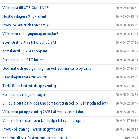
Välkomna till STG-Cup 14/12!
2019-09-12 15:34
Höstlovsläger i STG-hallen!
2019-09-09 15:45
Prova på Artistisk Gymnastik!
2019-08-30 15:01
Välkomna alla gympasugna pojkar!
2019-08-06 14:30
Stort Grattis Alva till silver på SM
2019-06-27 07:32
Anmälan till HT-19 är öppen!
2019-06-24 08:26
Sommarläger i STG-hallen!
2019-06-09 20:53
God mat och god gärning i en och samma kullerbytta...?
2019-06-07 16:03
Landslagstränare 2019-2020
2019-06-05 12:31
Tack för en fantastisk uppvisning!
2019-05-27 08:37
Sommarens roligaste läger!
2019-05-24 08:39
Vill du stötta barn- och ungdomsidrotten och bli vår stödmedlem?
2019-05-22 08:45
Välkomna på uppvisning 26/5 i Åkeshovsidrottshall
2019-05-20 09:21
Vi söker fler ledare som kan hjälpa till i våra grupper!
2019-04-17 19:12
Prova- på träning i Artistisk gymnastik
2019-04-16 08:19
Kallelse till STG´s Årsmöte 28 mars 2019
2019-02-28