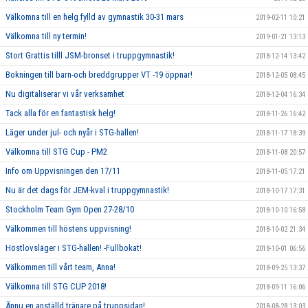
Välkomna till en helg fylld av gymnastik 30-31 mars
2019-02-11 10:21
Välkomna till ny termin!
2019-01-21 13:13
Stort Grattis tilll JSM-bronset i truppgymnastik!
2018-12-14 13:42
Bokningen till barn-och breddgrupper VT -19 öppnar!
2018-12-05 08:45
Nu digitaliserar vi vår verksamhet
2018-12-04 16:34
Tack alla för en fantastisk helg!
2018-11-26 16:42
Läger under jul- och nyår i STG-hallen!
2018-11-17 18:39
Välkomna till STG Cup - PM2
2018-11-08 20:57
Info om Uppvisningen den 17/11
2018-11-05 17:21
Nu är det dags för JEM-kval i truppgymnastik!
2018-10-17 17:31
Stockholm Team Gym Open 27-28/10
2018-10-10 16:58
Välkommen till höstens uppvisning!
2018-10-02 21:34
Höstlovsläger i STG-hallen! -Fullbokat!
2018-10-01 06:56
Välkommen till vårt team, Anna!
2018-09-25 13:37
Välkomna till STG CUP 2018!
2018-09-11 16:06
Ännu en anställd tränare på truppsidan!
2018-08-28 13:03