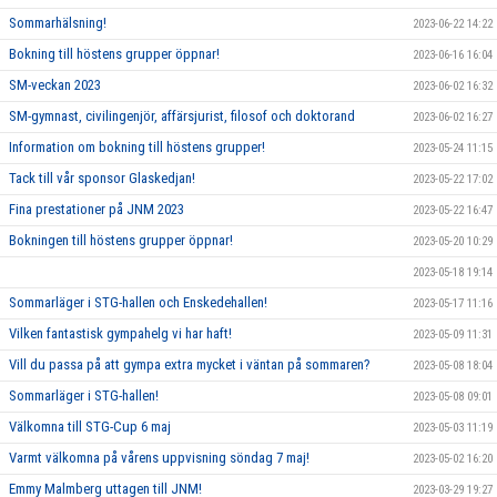
Sommarhälsning!
2023-06-22 14:22
Bokning till höstens grupper öppnar!
2023-06-16 16:04
SM-veckan 2023
2023-06-02 16:32
SM-gymnast, civilingenjör, affärsjurist, filosof och doktorand
2023-06-02 16:27
Information om bokning till höstens grupper!
2023-05-24 11:15
Tack till vår sponsor Glaskedjan!
2023-05-22 17:02
Fina prestationer på JNM 2023
2023-05-22 16:47
Bokningen till höstens grupper öppnar!
2023-05-20 10:29
2023-05-18 19:14
Sommarläger i STG-hallen och Enskedehallen!
2023-05-17 11:16
Vilken fantastisk gympahelg vi har haft!
2023-05-09 11:31
Vill du passa på att gympa extra mycket i väntan på sommaren?
2023-05-08 18:04
Sommarläger i STG-hallen!
2023-05-08 09:01
Välkomna till STG-Cup 6 maj
2023-05-03 11:19
Varmt välkomna på vårens uppvisning söndag 7 maj!
2023-05-02 16:20
Emmy Malmberg uttagen till JNM!
2023-03-29 19:27