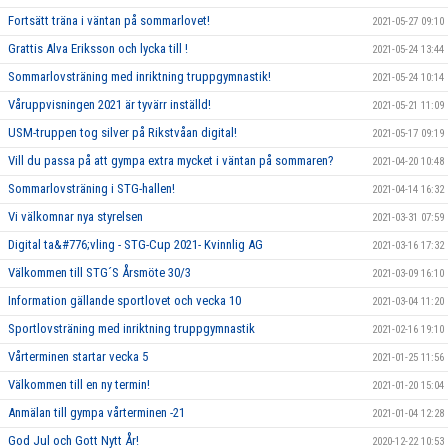
Fortsätt träna i väntan på sommarlovet!
2021-05-27 09:10
Grattis Alva Eriksson och lycka till !
2021-05-24 13:44
Sommarlovsträning med inriktning truppgymnastik!
2021-05-24 10:14
Våruppvisningen 2021 är tyvärr inställd!
2021-05-21 11:09
USM-truppen tog silver på Rikstvåan digital!
2021-05-17 09:19
Vill du passa på att gympa extra mycket i väntan på sommaren?
2021-04-20 10:48
Sommarlovsträning i STG-hallen!
2021-04-14 16:32
Vi välkomnar nya styrelsen
2021-03-31 07:59
Digital ta&#776;vling - STG-Cup 2021- Kvinnlig AG
2021-03-16 17:32
Välkommen till STG´S Årsmöte 30/3
2021-03-09 16:10
Information gällande sportlovet och vecka 10
2021-03-04 11:20
Sportlovsträning med inriktning truppgymnastik
2021-02-16 19:10
Vårterminen startar vecka 5
2021-01-25 11:56
Välkommen till en ny termin!
2021-01-20 15:04
Anmälan till gympa vårterminen -21
2021-01-04 12:28
God Jul och Gott Nytt År!
2020-12-22 10:53