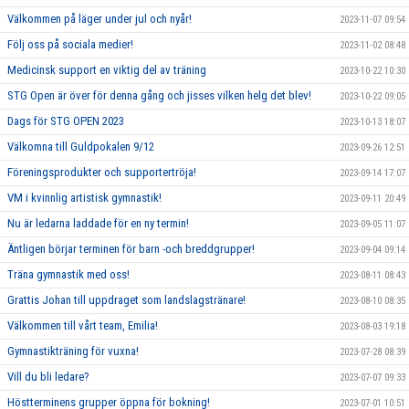
Välkommen på läger under jul och nyår!
2023-11-07 09:54
Följ oss på sociala medier!
2023-11-02 08:48
Medicinsk support en viktig del av träning
2023-10-22 10:30
STG Open är över för denna gång och jisses vilken helg det blev!
2023-10-22 09:05
Dags för STG OPEN 2023
2023-10-13 18:07
Välkomna till Guldpokalen 9/12
2023-09-26 12:51
Föreningsprodukter och supportertröja!
2023-09-14 17:07
VM i kvinnlig artistisk gymnastik!
2023-09-11 20:49
Nu är ledarna laddade för en ny termin!
2023-09-05 11:07
Äntligen börjar terminen för barn -och breddgrupper!
2023-09-04 09:14
Träna gymnastik med oss!
2023-08-11 08:43
Grattis Johan till uppdraget som landslagstränare!
2023-08-10 08:35
Välkommen till vårt team, Emilia!
2023-08-03 19:18
Gymnastikträning för vuxna!
2023-07-28 08:39
Vill du bli ledare?
2023-07-07 09:33
Höstterminens grupper öppna för bokning!
2023-07-01 10:51