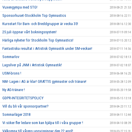
Vuxengympa med STG!
2018-08-21 21:53
Sponsorhuset-Stockholm Top Gymnastics
2018-08-16 22:11
Kursstart för Barn- och Breddgrupper är vecka 35!
2018-08-16 12:30
25 juli öppnar vårt bokningssystem!
2018-07-19 09:14
Härliga nyheter för Stockholm Top Gymnastics!
2018-07-15 20:12
Fantastiska resultat i Artistisk Gymnastik under SM-veckan!
2018-07-11 14:56
Sommarlov
2018-07-02 18:13
Lagsilver på JNM i Artistisk Gymnastik!
2018-07-02 18:07
USM-brons !
2018-06-04 16:25
NM- Lagen i AG är klar! GRATTIS gymnaster och tränare!
2018-05-28 12:09
Ny AG-tränare !
2018-05-20 19:58
GDPR-INTEGRITETSPOLICY
2018-05-15 13:18
Vill du bli vår sponsorpartner?
2018-04-23 11:12
Sommarläger 2018
2018-04-11 12:44
Vi söker fler ledare som kan hjälpa till i våra grupper !
2018-04-10 08:39
Välkomna till vårens uppvisningar den 22 april!
2018-03-27 15:31