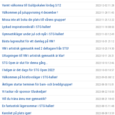
Varmt välkomna till Guldpokalen lördag 3/12
2022-12-02 11:28
Välkommen på juluppvisning 4 december !
2022-11-28 11:45
Missa inte att boka din plats till vårens grupper!
2022-11-25 12:22
Lyckad inspirationskväll i STG-hallen!
2022-11-18 08:03
Gymnastikläger under jul och nyår i STG-hallen!
2022-11-03 12:49
Bästa lagresultat för ett damlag på VM !
2022-10-31 21:12
VM i artistisk gymnastik med 2 deltagare från STG!
2022-10-25 19:30
Uttagningen till VM i artistisk gymnastik är klar!
2022-10-11 20:21
STG Open är slut för denna gång...
2022-10-10 12:46
I helgen är det dags för STG Open 2022!
2022-10-03 10:57
Välkommen på höstlovsläger i STG-hallen!
2022-09-05 08:12
Äntligen startar terminen för barn- och breddgrupper!
2022-08-30 15:01
Vi tackar vår sponsor Glaskedjan!
2022-08-22 10:03
Vill du träna ännu mer gymnastik?
2022-08-21 18:43
En fantastisk lägersommar i STG-hallen!
2022-08-15 11:48
Kansliet på plats igen!
2022-08-08 13:59