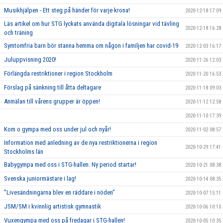
Musikhjälpen - Ett steg på händer för varje krona!
2020-12-18 17:09
Läs artikel om hur STG lyckats använda digitala lösningar vid tävling
2020-12-18 16:28
och träning
Symtomfria barn bör stanna hemma om någon i familjen har covid-19
2020-12-03 16:17
Juluppvisning 2020!
2020-11-26 12:03
Förlängda restriktioner i region Stockholm
2020-11-20 16:53
Förslag på sänkning till åtta deltagare
2020-11-18 09:03
Anmälan till vårens grupper är öppen!
2020-11-12 12:58
2020-11-10 17:39
Kom o gympa med oss under jul och nyår!
2020-11-02 08:57
Information med anledning av de nya restriktionerna i region
2020-10-29 17:41
Stockholms län
Babygympa med oss i STG-hallen. Ny period startar!
2020-10-21 08:38
Svenska juniormästare i lag!
2020-10-14 08:35
”Livesändningarna blev en räddare i nöden”
2020-10-07 15:11
JSM/SM i kvinnlig artistisk gymnastik
2020-10-06 10:10
Vuxengympa med oss på fredagar i STG-hallen!
2020-10-05 10:35