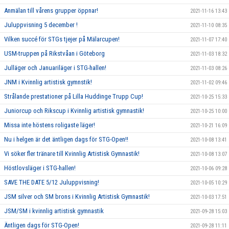
Anmälan till vårens grupper öppnar!
2021-11-16 13:43
Juluppvisning 5 december !
2021-11-10 08:35
Vilken succé för STGs tjejer på Mälarcupen!
2021-11-07 17:40
USM-truppen på Rikstvåan i Göteborg
2021-11-03 18:32
Julläger och Januariläger i STG-hallen!
2021-11-03 08:26
JNM i Kvinnlig artistisk gymnstik!
2021-11-02 09:46
Strålande prestationer på Lilla Huddinge Trupp Cup!
2021-10-25 15:33
Juniorcup och Rikscup i Kvinnlig artistisk gymnastik!
2021-10-25 10:00
Missa inte höstens roligaste läger!
2021-10-21 16:09
Nu i helgen är det äntligen dags för STG-Open!!
2021-10-08 13:41
Vi söker fler tränare till Kvinnlig Artistisk Gymnastik!
2021-10-08 13:07
Höstlovsläger i STG-hallen!
2021-10-06 09:28
SAVE THE DATE 5/12 Juluppvisning!
2021-10-05 10:29
JSM silver och SM brons i Kvinnlig Artistisk Gymnastik!
2021-10-03 17:51
JSM/SM i kvinnlig artistisk gymnastik
2021-09-28 15:03
Äntligen dags för STG-Open!
2021-09-28 11:11