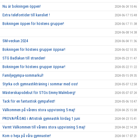
Nu är bokningen öppen!
2024-06-24 10:46
Extra telefontider till kansliet !
2024-06-17 15:48
Bokningen öppen för höstens grupper!
2024-06-17 11:38
2024-06-08 14:38
SM-veckan 2024
2024-06-04 11:36
Bokningen för höstens grupper öppnar!
2024-06-02 10:35
STG Badlakan till stranden!
2024-05-23 11:47
Bokningen för höstens grupper öppnar!
2024-05-22 11:22
Familjegympa-sommarkul!
2024-05-15 09:35
Styrka och gymnastikträning i sommar med oss!
2024-05-07 12:58
Mästerskapsdebut för STGs Emmy Malmberg!
2024-05-07 07:24
Tack för en fantastisk gympafest!
2024-05-06 10:47
Välkommen på vårens stora uppvisning 5 maj!
2024-04-25 15:08
PROVA-PÅ DAG i Artistisk gymnastik lördag 1 juni
2024-04-23 15:41
Varmt Välkommen till vårens stora uppvisning 5 maj!
2024-04-22 14:28
Kom o heja på våra gymnaster!
2024-04-17 07:21