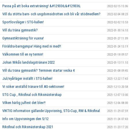
Passa på att boka extraträning! &#129336;&#129336;
2022-02-15 15:06
Vill du stötta barn- och ungdomsidrotten och bli vår stödmedlem?
2022-02-04 08:23
Sportlovsläger i STG-hallen!
2022-02-02 15:53
Vill du träna gymnastik?
2022-01-30 16:10
Gymnastikträning för vuxna!
2022-01-27 11:09
Föräldra-barngympa! Häng med ni med!!
2022-01-24 15:19
Välkommen till en ny termin!
2022-01-18 09:57
Johan Wikås landslagstränare 2022
2022-01-13 11:10
Vill du träna gymnastik? Terminen startar vecka 4
2022-01-08 09:45
Jul/nyårläger inställt i STG-hallen!
2021-12-22 17:43
Vi söker anställd tränare till AG-sektionen!
2021-12-13 20:58
STG Cup , Riksfinal och Riksmästerskap
2021-12-07 13:00
Vilken härlig julfest det blev!!
2021-12-06 08:00
VIKTIG information gällande Uppvisning, STG-Cup, RM & Riksfinal
2021-11-29 07:59
Info om Uppvisningen den 5/12
2021-11-24 07:43
Riksfinal och Riksmästerskap 2021
2021-11-23 17:20