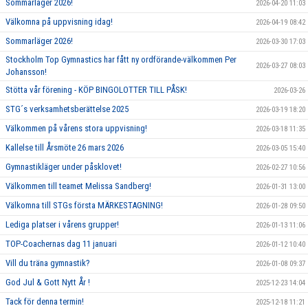
Sommarläger 2026!
2026-04-20 11:03
Välkomna på uppvisning idag!
2026-04-19 08:42
Sommarläger 2026!
2026-03-30 17:03
Stockholm Top Gymnastics har fått ny ordförande-välkommen Per
2026-03-27 08:03
Johansson!
Stötta vår förening - KÖP BINGOLOTTER TILL PÅSK!
2026-03-26
STG´s verksamhetsberättelse 2025
2026-03-19 18:20
Välkommen på vårens stora uppvisning!
2026-03-18 11:35
Kallelse till Årsmöte 26 mars 2026
2026-03-05 15:40
Gymnastikläger under påsklovet!
2026-02-27 10:56
Välkommen till teamet Melissa Sandberg!
2026-01-31 13:00
Välkomna till STGs första MÄRKESTAGNING!
2026-01-28 09:50
Lediga platser i vårens grupper!
2026-01-13 11:06
TOP-Coachernas dag 11 januari
2026-01-12 10:40
Vill du träna gymnastik?
2026-01-08 09:37
God Jul & Gott Nytt År !
2025-12-23 14:04
Tack för denna termin!
2025-12-18 11:21