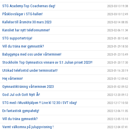
STG Academy-Top Coachernas dag!
2023-03-13 19:38
Påsklovsläger i STG-hallen!
2023-03-10 12:49
Kallelse till årsmöte 30 mars 2023
2023-02-14 08:05
Kansliet har nytt telefonnummer!
2023-02-06 11:34
STG supportertröja!
2023-01-30 15:40
Vill du träna mer gymnastik?
2023-01-29 18:50
Babygympa med oss under vårterminen!
2023-01-23 15:49
Stockholm Top Gymnastics vinnare av S:t Julian priset 2023!!
2023-01-20 17:30
Utökad telefontid under terminsstart!
2023-01-16 20:19
Hej vårtermin!
2023-01-12 09:42
Gymnastikträning vårterminen 2023
2023-01-02 09:52
God Jul och Gott Nytt År!
2022-12-20 09:12
STG med i Musikhjälpen !! Live kl 12:30 i SVT idag!
2022-12-17 10:50
En fantastisk gympahelg!
2022-12-06 11:05
Vill du träna gymnastik?
2022-12-05 15:10
Varmt välkomna på juluppvisning !
2022-12-04 07:41