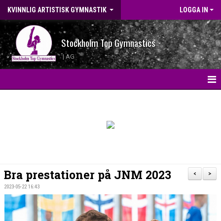
KVINNLIG ARTISTISK GYMNASTIK
LOGGA IN
Stockholm Top Gymnastics
| AG
HEM
KONTAKT
LANDSLAGSGYMNASTER 2026
BILDGALLERI
Bra prestationer på JNM 2023
<
>
WEBBSHOP
2023-05-22 16:43
NYHETER