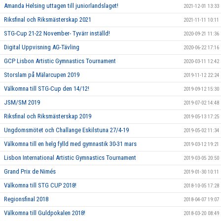
Amanda Helsing uttagen till juniorlandslaget!
2021-12-01 13:33
Riksfinal och Riksmästerskap 2021
2021-11-11 10:11
STG-Cup 21-22 November- Tyvärr inställd!
2020-09-21 11:36
Digital Uppvisning AG-Tävling
2020-06-22 17:16
GCP Lisbon Artistic Gymnastics Tournament
2020-03-11 12:42
Storslam på Mälarcupen 2019
2019-11-12 22:24
Välkomna till STG-Cup den 14/12!
2019-09-12 15:30
JSM/SM 2019
2019-07-02 14:48
Riksfinal och Riksmästerskap 2019
2019-05-13 17:25
Ungdomsmötet och Challange Eskilstuna 27/4-19
2019-05-02 11:34
Välkomna till en helg fylld med gymnastik 30-31 mars
2019-03-12 19:21
Lisbon International Artistic Gymnastics Tournament
2019-03-05 20:50
Grand Prix de Nimés
2019-01-30 10:11
Välkomna till STG CUP 2018!
2018-10-05 17:28
Regionsfinal 2018
2018-04-07 19:07
Välkomna till Guldpokalen 2018!
2018-03-20 08:49