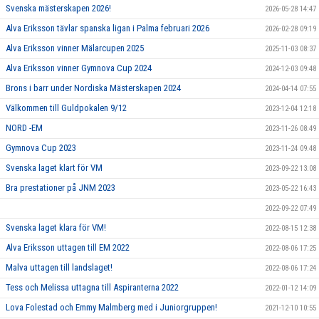
Svenska mästerskapen 2026!
2026-05-28 14:47
Alva Eriksson tävlar spanska ligan i Palma februari 2026
2026-02-28 09:19
Alva Eriksson vinner Mälarcupen 2025
2025-11-03 08:37
Alva Eriksson vinner Gymnova Cup 2024
2024-12-03 09:48
Brons i barr under Nordiska Mästerskapen 2024
2024-04-14 07:55
Välkommen till Guldpokalen 9/12
2023-12-04 12:18
NORD -EM
2023-11-26 08:49
Gymnova Cup 2023
2023-11-24 09:48
Svenska laget klart för VM
2023-09-22 13:08
Bra prestationer på JNM 2023
2023-05-22 16:43
2022-09-22 07:49
Svenska laget klara för VM!
2022-08-15 12:38
Alva Eriksson uttagen till EM 2022
2022-08-06 17:25
Malva uttagen till landslaget!
2022-08-06 17:24
Tess och Melissa uttagna till Aspiranterna 2022
2022-01-12 14:09
Lova Folestad och Emmy Malmberg med i Juniorgruppen!
2021-12-10 10:55