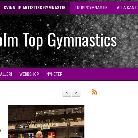
KVINNLIG ARTISTISK GYMNASTIK
TRUPPGYMNASTIK
ALLA KAN 
olm Top Gymnastics
GALLERI
WEBBSHOP
NYHETER
<
>
h