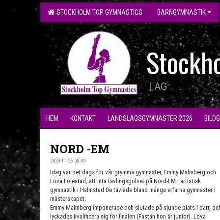
STOCKHOLM TOP GYMNASTICS
BARNGYMNASTIK
Stockh
| AG
HEM
KONTAKT
LANDSLAGSGYMNASTER 2026
BILD
NORD -EM
2023-11-26 08:49
Idag var det dags för vår grymma gymnaster, Emmy Malmberg och
Lova Folestad, att inta tävlingsgolvet på Nord-EM i artistisk
gymnastik i Halmstad
De tävlade bland många erfarna gymnaster i
mästerskapet.
Emmy Malmberg imponerade och slutade på sjunde plats i barr, oc
lyckades kvalificera sig för finalen (Fastän hon är junior). Lova