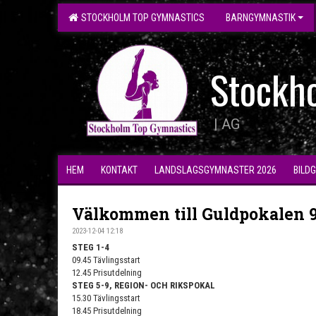
STOCKHOLM TOP GYMNASTICS
BARNGYMNASTIK
Stockh
| AG
HEM
KONTAKT
LANDSLAGSGYMNASTER 2026
BILD
Välkommen till Guldpokalen 9
2023-12-04 12:18
STEG 1-4
09.45 Tävlingsstart
12.45 Prisutdelning
STEG 5-9, REGION- OCH RIKSPOKAL
15.30 Tävlingsstart
18.45 Prisutdelning