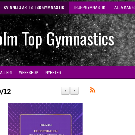
KVINNLIG ARTISTISK GYMNASTIK
TRUPPGYMNASTIK
ALLA KAN 
olm Top Gymnastics
GALLERI
WEBBSHOP
NYHETER
/12
<
>