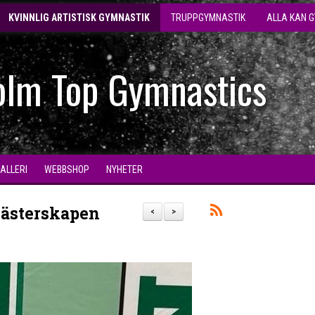
KVINNLIG ARTISTISK GYMNASTIK
TRUPPGYMNASTIK
ALLA KAN 
olm Top Gymnastics
GALLERI
WEBBSHOP
NYHETER
Mästerskapen
<
>