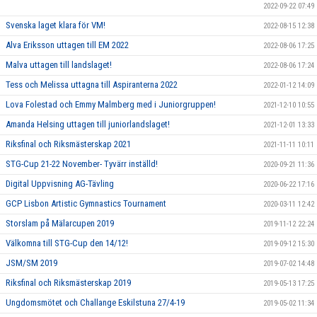
2022-09-22 07:49
Svenska laget klara för VM!
2022-08-15 12:38
Alva Eriksson uttagen till EM 2022
2022-08-06 17:25
Malva uttagen till landslaget!
2022-08-06 17:24
Tess och Melissa uttagna till Aspiranterna 2022
2022-01-12 14:09
Lova Folestad och Emmy Malmberg med i Juniorgruppen!
2021-12-10 10:55
Amanda Helsing uttagen till juniorlandslaget!
2021-12-01 13:33
Riksfinal och Riksmästerskap 2021
2021-11-11 10:11
STG-Cup 21-22 November- Tyvärr inställd!
2020-09-21 11:36
Digital Uppvisning AG-Tävling
2020-06-22 17:16
GCP Lisbon Artistic Gymnastics Tournament
2020-03-11 12:42
Storslam på Mälarcupen 2019
2019-11-12 22:24
Välkomna till STG-Cup den 14/12!
2019-09-12 15:30
JSM/SM 2019
2019-07-02 14:48
Riksfinal och Riksmästerskap 2019
2019-05-13 17:25
Ungdomsmötet och Challange Eskilstuna 27/4-19
2019-05-02 11:34