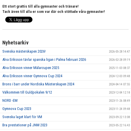
Ett stort grattis till alla gymnaster och tränare!
Tack även till alla er som var där och stöttade våra gymnaster!
Nyhetsarkiv
Svenska mästerskapen 2026!
2026-05-28 14:47
Alva Eriksson tävlar spanska ligan i Palma februari 2026
2026-02-28 09:19
Alva Eriksson vinner Mälarcupen 2025
2025-11-03 08:37
Alva Eriksson vinner Gymnova Cup 2024
2024-12-03 09:48
Brons i barr under Nordiska Mästerskapen 2024
2024-04-14 07:55
Välkommen till Guldpokalen 9/12
2023-12-04 12:18
NORD -EM
2023-11-26 08:49
Gymnova Cup 2023
2023-11-24 09:48
Svenska laget klart för VM
2023-09-22 13:08
Bra prestationer på JNM 2023
2023-05-22 16:43