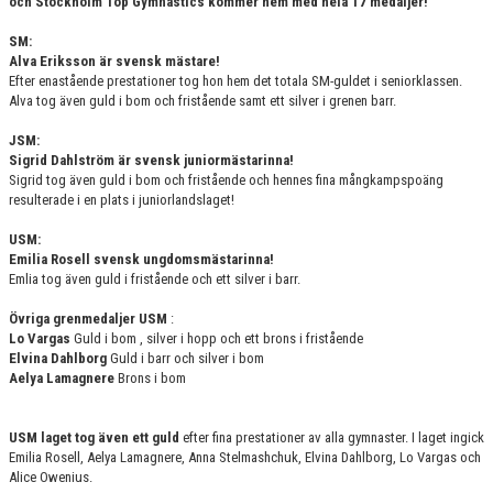
och
Stockholm Top Gymnastics kommer hem med hela 17 medaljer!
SM:
Alva Eriksson är svensk mästare!
Efter enastående prestationer tog hon hem det totala SM-guldet i seniorklassen.
Alva tog även guld i bom och fristående samt ett silver i grenen barr.
JSM:
Sigrid Dahlström är svensk juniormästarinna!
Sigrid tog även guld i bom och fristående och hennes fina mångkampspoäng
resulterade i en plats i juniorlandslaget!
USM:
Emilia Rosell svensk ungdomsmästarinna!
Emlia tog även guld i fristående och ett silver i barr.
Övriga grenmedaljer USM
:
Lo Vargas
Guld i bom , silver i hopp och ett brons i fristående
Elvina Dahlborg
Guld i barr och silver i bom
Aelya Lamagnere
Brons i bom
USM laget tog även ett guld
efter fina prestationer av alla gymnaster. I laget ingick
Emilia Rosell, Aelya Lamagnere, Anna Stelmashchuk, Elvina Dahlborg, Lo Vargas och
Alice Owenius.