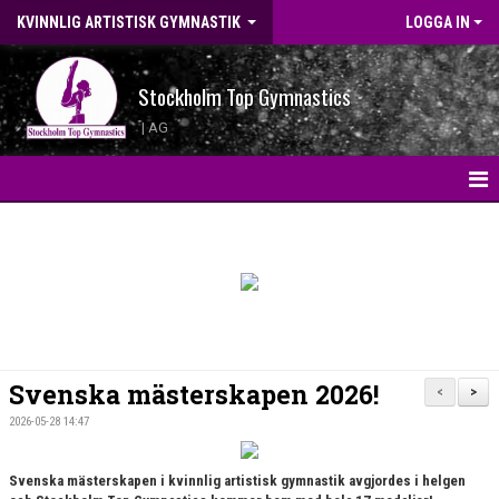
KVINNLIG ARTISTISK GYMNASTIK
LOGGA IN
Stockholm Top Gymnastics
| AG
HEM
KONTAKT
LANDSLAGSGYMNASTER 2026
BILDGALLERI
Svenska mästerskapen 2026!
<
>
WEBBSHOP
2026-05-28 14:47
NYHETER
Svenska mästerskapen i kvinnlig artistisk gymnastik avgjordes i helgen