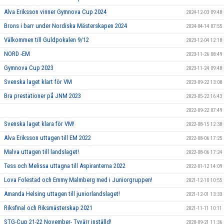
Alva Eriksson vinner Gymnova Cup 2024
2024-12-03 09:48
Brons i barr under Nordiska Mästerskapen 2024
2024-04-14 07:55
Välkommen till Guldpokalen 9/12
2023-12-04 12:18
NORD -EM
2023-11-26 08:49
Gymnova Cup 2023
2023-11-24 09:48
Svenska laget klart för VM
2023-09-22 13:08
Bra prestationer på JNM 2023
2023-05-22 16:43
2022-09-22 07:49
Svenska laget klara för VM!
2022-08-15 12:38
Alva Eriksson uttagen till EM 2022
2022-08-06 17:25
Malva uttagen till landslaget!
2022-08-06 17:24
Tess och Melissa uttagna till Aspiranterna 2022
2022-01-12 14:09
Lova Folestad och Emmy Malmberg med i Juniorgruppen!
2021-12-10 10:55
Amanda Helsing uttagen till juniorlandslaget!
2021-12-01 13:33
Riksfinal och Riksmästerskap 2021
2021-11-11 10:11
STG-Cup 21-22 November- Tyvärr inställd!
2020-09-21 11:36