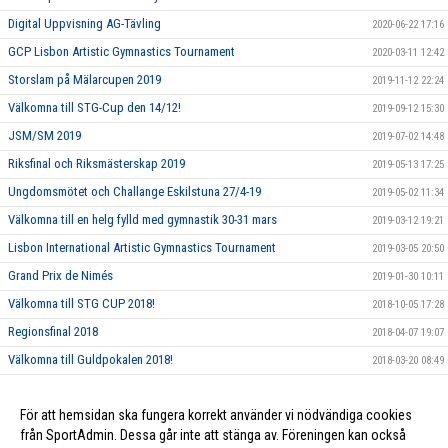
Digital Uppvisning AG-Tävling
2020-06-22 17:16
GCP Lisbon Artistic Gymnastics Tournament
2020-03-11 12:42
Storslam på Mälarcupen 2019
2019-11-12 22:24
Välkomna till STG-Cup den 14/12!
2019-09-12 15:30
JSM/SM 2019
2019-07-02 14:48
Riksfinal och Riksmästerskap 2019
2019-05-13 17:25
Ungdomsmötet och Challange Eskilstuna 27/4-19
2019-05-02 11:34
Välkomna till en helg fylld med gymnastik 30-31 mars
2019-03-12 19:21
Lisbon International Artistic Gymnastics Tournament
2019-03-05 20:50
Grand Prix de Nimés
2019-01-30 10:11
Välkomna till STG CUP 2018!
2018-10-05 17:28
Regionsfinal 2018
2018-04-07 19:07
Välkomna till Guldpokalen 2018!
2018-03-20 08:49
Film-Smakprov från några AG träningar
2018-02-20 16:30
För att hemsidan ska fungera korrekt använder vi nödvändiga cookies
I Love STG
2018-02-14 08:47
från SportAdmin. Dessa går inte att stänga av. Föreningen kan också