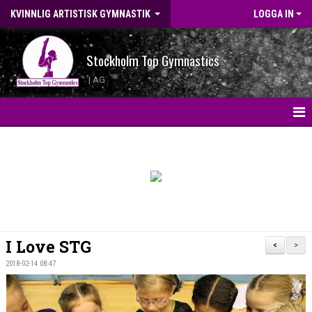
KVINNLIG ARTISTISK GYMNASTIK
LOGGA IN
Stockholm Top Gymnastics
| AG
HEM
KONTAKT
LANDSLAGSGYMNASTER 2026
BILDGALLERI
I Love STG
<
>
WEBBSHOP
2018-02-14 08:47
NYHETER