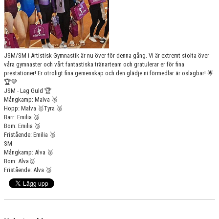
JSM/SM i Artistisk Gymnastik är nu över för denna gång. Vi är extremt stolta över
våra gymnaster och vårt fantastiska tränarteam och gratulerar er för fina
prestationer! Er otroligt fina gemenskap och den glädje ni förmedlar är oslagbar! 🌟
🏆💜
JSM - Lag Guld 🏆
Mångkamp: Malva 🥉
Hopp: Malva 🥇Tyra 🥈
Barr: Emilia 🥉
Bom: Emilia 🥉
Fristående: Emilia 🥈
SM
Mångkamp: Alva 🥈
Bom: Alva🥉
Fristående: Alva 🥉