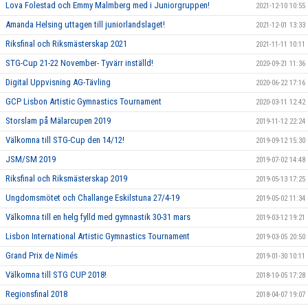
Lova Folestad och Emmy Malmberg med i Juniorgruppen!
2021-12-10 10:55
Amanda Helsing uttagen till juniorlandslaget!
2021-12-01 13:33
Riksfinal och Riksmästerskap 2021
2021-11-11 10:11
STG-Cup 21-22 November- Tyvärr inställd!
2020-09-21 11:36
Digital Uppvisning AG-Tävling
2020-06-22 17:16
GCP Lisbon Artistic Gymnastics Tournament
2020-03-11 12:42
Storslam på Mälarcupen 2019
2019-11-12 22:24
Välkomna till STG-Cup den 14/12!
2019-09-12 15:30
JSM/SM 2019
2019-07-02 14:48
Riksfinal och Riksmästerskap 2019
2019-05-13 17:25
Ungdomsmötet och Challange Eskilstuna 27/4-19
2019-05-02 11:34
Välkomna till en helg fylld med gymnastik 30-31 mars
2019-03-12 19:21
Lisbon International Artistic Gymnastics Tournament
2019-03-05 20:50
Grand Prix de Nimés
2019-01-30 10:11
Välkomna till STG CUP 2018!
2018-10-05 17:28
Regionsfinal 2018
2018-04-07 19:07