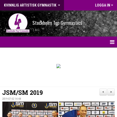
KVINNLIG ARTISTISK GYMNASTIK
LOGGA IN
Stockholm Top Gymnastics
| AG
HEM
KONTAKT
LANDSLAGSGYMNASTER 2026
BILDGALLERI
JSM/SM 2019
<
>
WEBBSHOP
2019-07-02 14:48
NYHETER