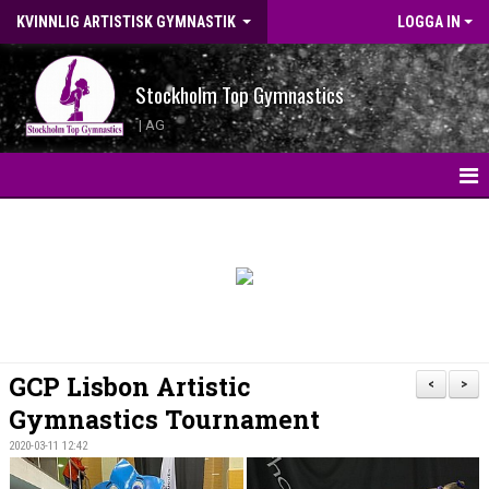
KVINNLIG ARTISTISK GYMNASTIK
LOGGA IN
Stockholm Top Gymnastics
| AG
HEM
KONTAKT
LANDSLAGSGYMNASTER 2026
BILDGALLERI
GCP Lisbon Artistic
<
>
WEBBSHOP
Gymnastics Tournament
2020-03-11 12:42
NYHETER