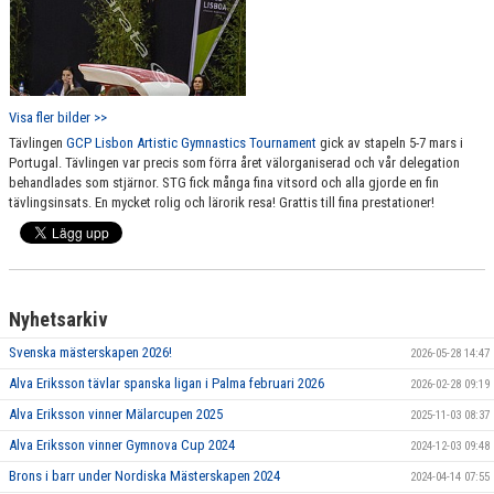
Visa fler bilder >>
Tävlingen
GCP Lisbon Artistic Gymnastics Tournament
gick av stapeln 5-7 mars i
Portugal. Tävlingen var precis som förra året välorganiserad och vår delegation
behandlades som stjärnor. STG fick många fina vitsord och alla gjorde en fin
tävlingsinsats. En mycket rolig och lärorik resa! Grattis till fina prestationer!
Nyhetsarkiv
Svenska mästerskapen 2026!
2026-05-28 14:47
Alva Eriksson tävlar spanska ligan i Palma februari 2026
2026-02-28 09:19
Alva Eriksson vinner Mälarcupen 2025
2025-11-03 08:37
Alva Eriksson vinner Gymnova Cup 2024
2024-12-03 09:48
Brons i barr under Nordiska Mästerskapen 2024
2024-04-14 07:55