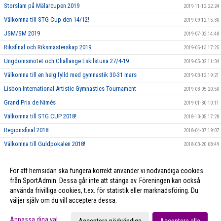
Storslam på Mälarcupen 2019
2019-11-12 22:24
Välkomna till STG-Cup den 14/12!
2019-09-12 15:30
JSM/SM 2019
2019-07-02 14:48
Riksfinal och Riksmästerskap 2019
2019-05-13 17:25
Ungdomsmötet och Challange Eskilstuna 27/4-19
2019-05-02 11:34
Välkomna till en helg fylld med gymnastik 30-31 mars
2019-03-12 19:21
Lisbon International Artistic Gymnastics Tournament
2019-03-05 20:50
Grand Prix de Nimés
2019-01-30 10:11
Välkomna till STG CUP 2018!
2018-10-05 17:28
Regionsfinal 2018
2018-04-07 19:07
Välkomna till Guldpokalen 2018!
2018-03-20 08:49
Film-Smakprov från några AG träningar
2018-02-20 16:30
För att hemsidan ska fungera korrekt använder vi nödvändiga cookies
I Love STG
2018-02-14 08:47
från SportAdmin. Dessa går inte att stänga av. Föreningen kan också
använda frivilliga cookies, t.ex. för statistik eller marknadsföring. Du
väljer själv om du vill acceptera dessa.
Cookie-inställningar
Gå till Webbversion
Anpassa dina val