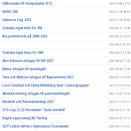
Välkommen till Guldpokalen 9/12
2023-12-04 12:18
NORD -EM
2023-11-26 08:49
Gymnova Cup 2023
2023-11-24 09:48
Svenska laget klart för VM
2023-09-22 13:08
Bra prestationer på JNM 2023
2023-05-22 16:43
2022-09-22 07:49
Svenska laget klara för VM!
2022-08-15 12:38
Alva Eriksson uttagen till EM 2022
2022-08-06 17:25
Malva uttagen till landslaget!
2022-08-06 17:24
Tess och Melissa uttagna till Aspiranterna 2022
2022-01-12 14:09
Lova Folestad och Emmy Malmberg med i Juniorgruppen!
2021-12-10 10:55
Amanda Helsing uttagen till juniorlandslaget!
2021-12-01 13:33
Riksfinal och Riksmästerskap 2021
2021-11-11 10:11
STG-Cup 21-22 November- Tyvärr inställd!
2020-09-21 11:36
Digital Uppvisning AG-Tävling
2020-06-22 17:16
GCP Lisbon Artistic Gymnastics Tournament
2020-03-11 12:42