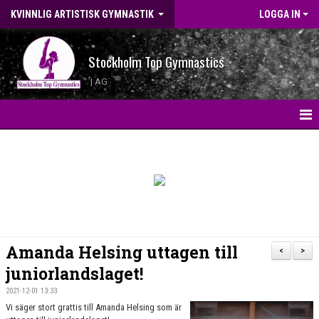
KVINNLIG ARTISTISK GYMNASTIK
LOGGA IN
Stockholm Top Gymnastics
| AG
HEM
KONTAKT
LANDSLAGSGYMNASTER 2026
BILDGALLERI
Amanda Helsing uttagen till
<
>
WEBBSHOP
juniorlandslaget!
2021-12-01 13:33
NYHETER
Vi säger stort grattis till Amanda Helsing som är