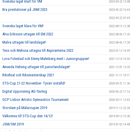
Svenska laget klart för VM
2023-09-22 13:08
Bra prestationer på JNM 2023
2023-05-22 16:43
2022-09-22 07:49
Svenska laget klara för VM!
2022-08-15 12:38
Alva Eriksson uttagen till EM 2022
2022-08-06 17:25
Malva uttagen till landslaget!
2022-08-06 17:24
Tess och Melissa uttagna till Aspiranterna 2022
2022-01-12 14:09
Lova Folestad och Emmy Malmberg med i Juniorgruppen!
2021-12-10 10:55
Amanda Helsing uttagen till juniorlandslaget!
2021-12-01 13:33
Riksfinal och Riksmästerskap 2021
2021-11-11 10:11
STG-Cup 21-22 November- Tyvärr inställd!
2020-09-21 11:36
Digital Uppvisning AG-Tävling
2020-06-22 17:16
GCP Lisbon Artistic Gymnastics Tournament
2020-03-11 12:42
Storslam på Mälarcupen 2019
2019-11-12 22:24
Välkomna till STG-Cup den 14/12!
2019-09-12 15:30
JSM/SM 2019
2019-07-02 14:48