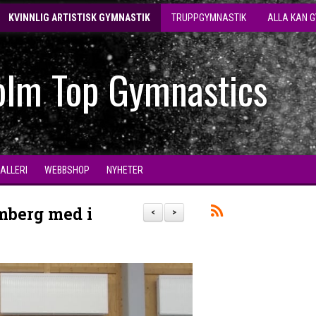
KVINNLIG ARTISTISK GYMNASTIK
TRUPPGYMNASTIK
ALLA KAN 
olm Top Gymnastics
GALLERI
WEBBSHOP
NYHETER
mberg med i
<
>