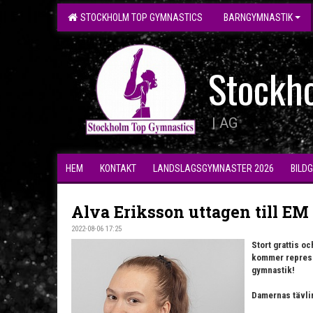
STOCKHOLM TOP GYMNASTICS
BARNGYMNASTIK
Stockh
| AG
HEM
KONTAKT
LANDSLAGSGYMNASTER 2026
BILD
Alva Eriksson uttagen till EM
2022-08-06 17:25
Stort grattis o
kommer represen
gymnastik!
Damernas tävlin