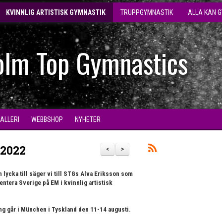
KVINNLIG ARTISTISK GYMNASTIK
TRUPPGYMNASTIK
ALLA KAN 
olm Top Gymnastics
GALLERI
WEBBSHOP
NYHETER
 2022
<
>
ch lycka till säger vi till STGs Alva Eriksson som
tera Sverige på EM i kvinnlig artistisk
g går i München i Tyskland den 11-14 augusti.