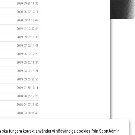
2020-09-21 11:36
2020-06-22 17:16
2020-03-11 12:42
2019-11-12 22:24
2019-09-12 15:30
2019-07-02 14:48
2019-05-13 17:25
2019-05-02 11:34
2019-03-12 19:21
2019-03-05 20:50
2019-01-30 10:11
2018-10-05 17:28
2018-04-07 19:07
2018-03-20 08:49
2018-02-20 16:30
2018-02-14 08:47
n ska fungera korrekt använder vi nödvändiga cookies från SportAdmin.