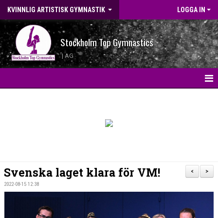
KVINNLIG ARTISTISK GYMNASTIK
LOGGA IN
Stockholm Top Gymnastics
| AG
HEM
KONTAKT
LANDSLAGSGYMNASTER 2026
BILDGALLERI
Svenska laget klara för VM!
<
>
WEBBSHOP
2022-08-15 12:38
NYHETER