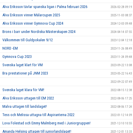
Alva Eriksson tävlar spanska ligan i Palma februari 2026
2026-02-28 09:19
Alva Eriksson vinner Mälarcupen 2025
2025-11-03 08:37
Alva Eriksson vinner Gymnova Cup 2024
2024-12-03 09:48
Brons i barr under Nordiska Mästerskapen 2024
2024-04-14 07:55
Välkommen till Guldpokalen 9/12
2023-12-04 12:18
NORD -EM
2023-11-26 08:49
Gymnova Cup 2023
2023-11-24 09:48
Svenska laget klart för VM
2023-09-22 13:08
Bra prestationer på JNM 2023
2023-05-22 16:43
2022-09-22 07:49
Svenska laget klara för VM!
2022-08-15 12:38
Alva Eriksson uttagen till EM 2022
2022-08-06 17:25
Malva uttagen till landslaget!
2022-08-06 17:24
Tess och Melissa uttagna till Aspiranterna 2022
2022-01-12 14:09
Lova Folestad och Emmy Malmberg med i Juniorgruppen!
2021-12-10 10:55
Amanda Helsing uttagen till juniorlandslaget!
2021-12-01 13:33