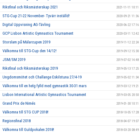
Riksfinal och Riksmästerskap 2021
2021-11-11 10:11
STG-Cup 21-22 November- Tyvärr inställd!
2020-09-21 11:36
Digital Uppvisning AG-Tävling
2020-06-22 17:16
GCP Lisbon Artistic Gymnastics Tournament
2020-03-11 12:42
Storslam på Mälarcupen 2019
2019-11-12 22:24
Välkomna till STG-Cup den 14/12!
2019-09-12 15:30
JSM/SM 2019
2019-07-02 14:48
Riksfinal och Riksmästerskap 2019
2019-05-13 17:25
Ungdomsmötet och Challange Eskilstuna 27/4-19
2019-05-02 11:34
Välkomna till en helg fylld med gymnastik 30-31 mars
2019-03-12 19:21
Lisbon International Artistic Gymnastics Tournament
2019-03-05 20:50
Grand Prix de Nimés
2019-01-30 10:11
Välkomna till STG CUP 2018!
2018-10-05 17:28
Regionsfinal 2018
2018-04-07 19:07
Välkomna till Guldpokalen 2018!
2018-03-20 08:49
Film-Smakprov från några AG träningar
2018-02-20 16:30