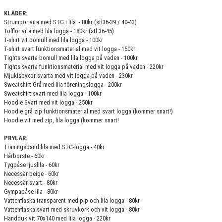
KLÄDER:
Strumpor vita med STG i lila - 80kr (stl36-39 / 40-43)
Tofflor vita med lila logga - 180kr (stl 36-45)
T-shirt vit bomull med lila logga - 100kr
T-shirt svart funktionsmaterial med vit logga - 150kr
Tights svarta bomull med lila logga på vaden - 100kr
Tights svarta funktionsmaterial med vit logga på vaden - 220kr
Mjukisbyxor svarta med vit logga på vaden - 230kr
Sweatshirt Grå med lila föreningslogga - 200kr
Sweatshirt svart med lila logga - 100kr
Hoodie Svart med vit logga - 250kr
Hoodie grå zip funktionsmaterial med svart logga (kommer snart!)
Hoodie vit med zip, lila logga (kommer snart!
PRYLAR:
Träningsband lila med STG-logga - 40kr
Hårborste - 60kr
Tygpåse ljuslila - 60kr
Necessär beige - 60kr
Necessär svart - 80kr
Gympapåse lila - 80kr
Vattenflaska transparent med pip och lila logga - 80kr
Vattenflaska svart med skruvkork och vit logga - 80kr
Handduk vit 70x140 med lila logga - 220kr