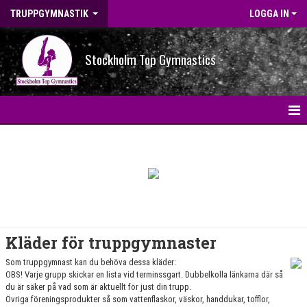
TRUPPGYMNASTIK
LOGGA IN
Stockholm Top Gymnastics
INFO
FAQ
BLI TRÄNARE
GRUPPER
Kläder för truppgymnaster
TRIVSELSTÖD
Som truppgymnast kan du behöva dessa kläder:
OBS! Varje grupp skickar en lista vid terminssgart. Dubbelkolla länkarna där så
FÖRENINGSPRODUKTER
du är säker på vad som är aktuellt för just din trupp.
Övriga föreningsprodukter så som vattenflaskor, väskor, handdukar, tofflor,