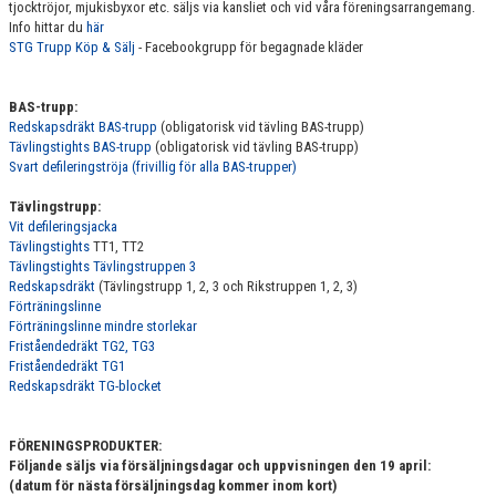
tjocktröjor, mjukisbyxor etc. säljs via kansliet och vid våra föreningsarrangemang.
EVENTS
Info hittar du
här
STG Trupp Köp & Sälj
- Facebookgrupp för begagnade kläder
BAS-trupp:
Redskapsdräkt BAS-trupp
(obligatorisk vid tävling BAS-trupp)
Tävlingstights BAS-trupp
(obligatorisk vid tävling BAS-trupp)
Svart defileringströja (frivillig för alla BAS-trupper)
Tävlingstrupp:
Vit defileringsjacka
Tävlingstights
TT1, TT2
Tävlingstights Tävlingstruppen 3
Redskapsdräkt
(Tävlingstrupp 1, 2, 3 och Rikstruppen 1, 2, 3)
Förträningslinne
Förträningslinne mindre storlekar
Friståendedräkt TG2, TG3
Friståendedräkt TG1
Redskapsdräkt TG-blocket
FÖRENINGSPRODUKTER:
Följande säljs via försäljningsdagar och uppvisningen den 19 april:
(datum för nästa försäljningsdag kommer inom kort)