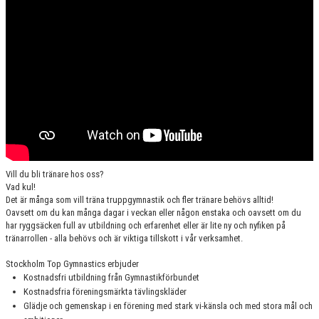
EVENTS
Vill du bli tränare hos oss?
Vad kul!
Det är många som vill träna truppgymnastik och fler tränare behövs alltid!
Oavsett om du kan många dagar i veckan eller någon enstaka och oavsett om du
har ryggsäcken full av utbildning och erfarenhet eller är lite ny och nyfiken på
tränarrollen - alla behövs och är viktiga tillskott i vår verksamhet.
Stockholm Top Gymnastics erbjuder
Kostnadsfri utbildning från Gymnastikförbundet
Kostnadsfria föreningsmärkta tävlingskläder
Glädje och gemenskap i en förening med stark vi-känsla och med stora mål och