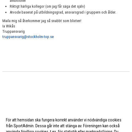
ambitioner
Riktigt härliga kollegor (om jag får säga det själv)
Arvode baserat på utbildningsgrad, ansvarsgrad i gruppern och ålder.
Maila mig så återkommer jag så snabbt som blixten!
Ia Wikås
Truppansvarig
truppansvarig@stockholm-top.se
För att hemsidan ska fungera korrekt använder vi nödvändiga cookies
från SportAdmin. Dessa går inte att stänga av. Föreningen kan också
använda frivilliga cookies, t.ex. för statistik eller marknadsföring. Du