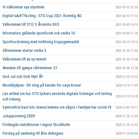
Vi välkomnar nya styrelsen
2021-03-31 07:59
Digital ta&#776;vling - STG-Cup 2021- Kvinnlig AG
2021-03-16 17:32
Välkommen till STG´S Årsmöte 30/3
2021-03-09 16:10
Information gällande sportlovet och vecka 10
2021-03-04 11:20
Sportlovsträning med inriktning truppgymnastik
2021-02-16 19:10
Vårterminen startar vecka 5
2021-01-25 11:56
Välkommen till en ny termin!
2021-01-20 15:04
Anmälan till gympa vårterminen -21
2021-01-04 12:28
God Jul och Gott Nytt År!
2020-12-22 10:53
Musikhjälpen - Ett steg på händer för varje krona!
2020-12-18 17:09
Läs artikel om hur STG lyckats använda digitala lösningar vid tävling
2020-12-18 16:28
och träning
Symtomfria barn bör stanna hemma om någon i familjen har covid-19
2020-12-03 16:17
Juluppvisning 2020!
2020-11-26 12:03
Förlängda restriktioner i region Stockholm
2020-11-20 16:53
Förslag på sänkning till åtta deltagare
2020-11-18 09:03