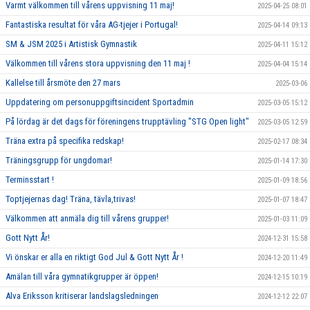
Varmt välkommen till vårens uppvisning 11 maj!
2025-04-25 08:01
Fantastiska resultat för våra AG-tjejer i Portugal!
2025-04-14 09:13
SM & JSM 2025 i Artistisk Gymnastik
2025-04-11 15:12
Välkommen till vårens stora uppvisning den 11 maj !
2025-04-04 15:14
Kallelse till årsmöte den 27 mars
2025-03-06
Uppdatering om personuppgiftsincident Sportadmin
2025-03-05 15:12
På lördag är det dags för föreningens trupptävling "STG Open light"
2025-03-05 12:59
Träna extra på specifika redskap!
2025-02-17 08:34
Träningsgrupp för ungdomar!
2025-01-14 17:30
Terminsstart !
2025-01-09 18:56
Toptjejernas dag! Träna, tävla,trivas!
2025-01-07 18:47
Välkommen att anmäla dig till vårens grupper!
2025-01-03 11:09
Gott Nytt År!
2024-12-31 15:58
Vi önskar er alla en riktigt God Jul & Gott Nytt År !
2024-12-20 11:49
Amälan till våra gymnatikgrupper är öppen!
2024-12-15 10:19
Alva Eriksson kritiserar landslagsledningen
2024-12-12 22:07