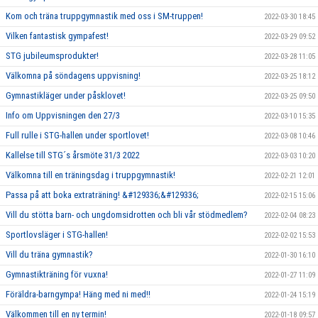
Kom och träna truppgymnastik med oss i SM-truppen!
2022-03-30 18:45
Vilken fantastisk gympafest!
2022-03-29 09:52
STG jubileumsprodukter!
2022-03-28 11:05
Välkomna på söndagens uppvisning!
2022-03-25 18:12
Gymnastikläger under påsklovet!
2022-03-25 09:50
Info om Uppvisningen den 27/3
2022-03-10 15:35
Full rulle i STG-hallen under sportlovet!
2022-03-08 10:46
Kallelse till STG´s årsmöte 31/3 2022
2022-03-03 10:20
Välkomna till en träningsdag i truppgymnastik!
2022-02-21 12:01
Passa på att boka extraträning! &#129336;&#129336;
2022-02-15 15:06
Vill du stötta barn- och ungdomsidrotten och bli vår stödmedlem?
2022-02-04 08:23
Sportlovsläger i STG-hallen!
2022-02-02 15:53
Vill du träna gymnastik?
2022-01-30 16:10
Gymnastikträning för vuxna!
2022-01-27 11:09
Föräldra-barngympa! Häng med ni med!!
2022-01-24 15:19
Välkommen till en ny termin!
2022-01-18 09:57