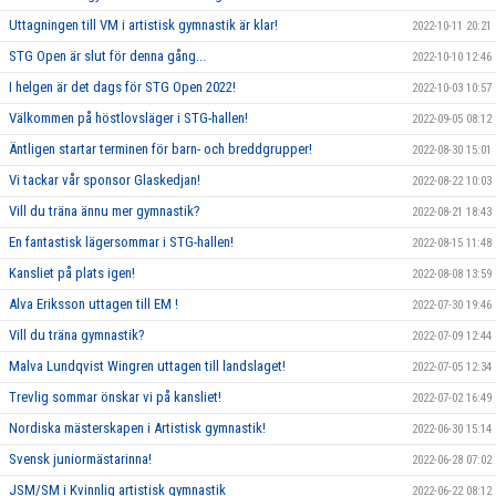
Uttagningen till VM i artistisk gymnastik är klar!
2022-10-11 20:21
STG Open är slut för denna gång...
2022-10-10 12:46
I helgen är det dags för STG Open 2022!
2022-10-03 10:57
Välkommen på höstlovsläger i STG-hallen!
2022-09-05 08:12
Äntligen startar terminen för barn- och breddgrupper!
2022-08-30 15:01
Vi tackar vår sponsor Glaskedjan!
2022-08-22 10:03
Vill du träna ännu mer gymnastik?
2022-08-21 18:43
En fantastisk lägersommar i STG-hallen!
2022-08-15 11:48
Kansliet på plats igen!
2022-08-08 13:59
Alva Eriksson uttagen till EM !
2022-07-30 19:46
Vill du träna gymnastik?
2022-07-09 12:44
Malva Lundqvist Wingren uttagen till landslaget!
2022-07-05 12:34
Trevlig sommar önskar vi på kansliet!
2022-07-02 16:49
Nordiska mästerskapen i Artistisk gymnastik!
2022-06-30 15:14
Svensk juniormästarinna!
2022-06-28 07:02
JSM/SM i Kvinnlig artistisk gymnastik
2022-06-22 08:12