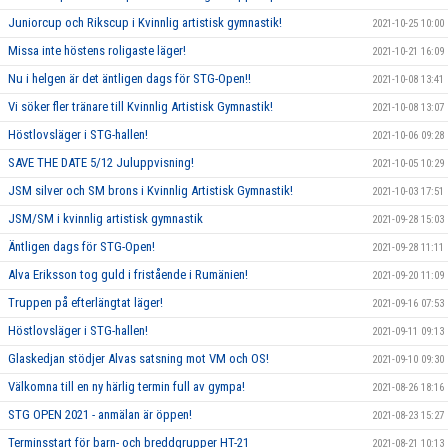
Juniorcup och Rikscup i Kvinnlig artistisk gymnastik!
2021-10-25 10:00
Missa inte höstens roligaste läger!
2021-10-21 16:09
Nu i helgen är det äntligen dags för STG-Open!!
2021-10-08 13:41
Vi söker fler tränare till Kvinnlig Artistisk Gymnastik!
2021-10-08 13:07
Höstlovsläger i STG-hallen!
2021-10-06 09:28
SAVE THE DATE 5/12 Juluppvisning!
2021-10-05 10:29
JSM silver och SM brons i Kvinnlig Artistisk Gymnastik!
2021-10-03 17:51
JSM/SM i kvinnlig artistisk gymnastik
2021-09-28 15:03
Äntligen dags för STG-Open!
2021-09-28 11:11
Alva Eriksson tog guld i fristående i Rumänien!
2021-09-20 11:09
Truppen på efterlängtat läger!
2021-09-16 07:53
Höstlovsläger i STG-hallen!
2021-09-11 09:13
Glaskedjan stödjer Alvas satsning mot VM och OS!
2021-09-10 09:30
Välkomna till en ny härlig termin full av gympa!
2021-08-26 18:16
STG OPEN 2021 - anmälan är öppen!
2021-08-23 15:27
Terminsstart för barn- och breddgrupper HT-21
2021-08-21 10:13