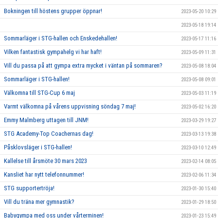
Bokningen till höstens grupper öppnar!
2023-05-20 10:29
2023-05-18 19:14
Sommarläger i STG-hallen och Enskedehallen!
2023-05-17 11:16
Vilken fantastisk gympahelg vi har haft!
2023-05-09 11:31
Vill du passa på att gympa extra mycket i väntan på sommaren?
2023-05-08 18:04
Sommarläger i STG-hallen!
2023-05-08 09:01
Välkomna till STG-Cup 6 maj
2023-05-03 11:19
Varmt välkomna på vårens uppvisning söndag 7 maj!
2023-05-02 16:20
Emmy Malmberg uttagen till JNM!
2023-03-29 19:27
STG Academy-Top Coachernas dag!
2023-03-13 19:38
Påsklovsläger i STG-hallen!
2023-03-10 12:49
Kallelse till årsmöte 30 mars 2023
2023-02-14 08:05
Kansliet har nytt telefonnummer!
2023-02-06 11:34
STG supportertröja!
2023-01-30 15:40
Vill du träna mer gymnastik?
2023-01-29 18:50
Babygympa med oss under vårterminen!
2023-01-23 15:49