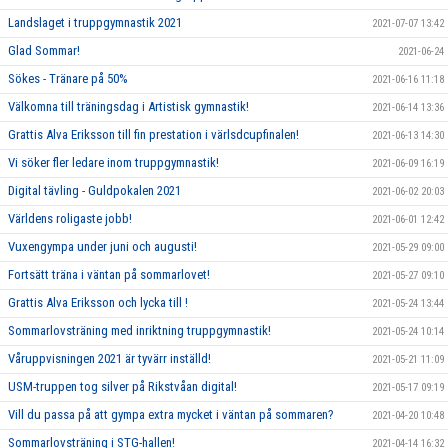
Landslaget i truppgymnastik 2021
2021-07-07 13:42
Glad Sommar!
2021-06-24
Sökes - Tränare på 50%
2021-06-16 11:18
Välkomna till träningsdag i Artistisk gymnastik!
2021-06-14 13:36
Grattis Alva Eriksson till fin prestation i värlsdcupfinalen!
2021-06-13 14:30
Vi söker fler ledare inom truppgymnastik!
2021-06-09 16:19
Digital tävling - Guldpokalen 2021
2021-06-02 20:03
Världens roligaste jobb!
2021-06-01 12:42
Vuxengympa under juni och augusti!
2021-05-29 09:00
Fortsätt träna i väntan på sommarlovet!
2021-05-27 09:10
Grattis Alva Eriksson och lycka till !
2021-05-24 13:44
Sommarlovsträning med inriktning truppgymnastik!
2021-05-24 10:14
Våruppvisningen 2021 är tyvärr inställd!
2021-05-21 11:09
USM-truppen tog silver på Rikstvåan digital!
2021-05-17 09:19
Vill du passa på att gympa extra mycket i väntan på sommaren?
2021-04-20 10:48
Sommarlovsträning i STG-hallen!
2021-04-14 16:32