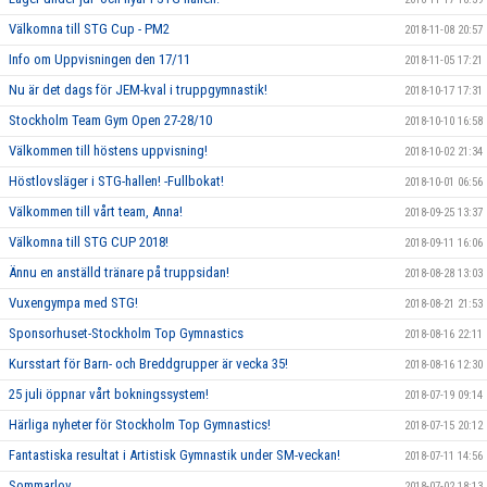
Välkomna till STG Cup - PM2
2018-11-08 20:57
Info om Uppvisningen den 17/11
2018-11-05 17:21
Nu är det dags för JEM-kval i truppgymnastik!
2018-10-17 17:31
Stockholm Team Gym Open 27-28/10
2018-10-10 16:58
Välkommen till höstens uppvisning!
2018-10-02 21:34
Höstlovsläger i STG-hallen! -Fullbokat!
2018-10-01 06:56
Välkommen till vårt team, Anna!
2018-09-25 13:37
Välkomna till STG CUP 2018!
2018-09-11 16:06
Ännu en anställd tränare på truppsidan!
2018-08-28 13:03
Vuxengympa med STG!
2018-08-21 21:53
Sponsorhuset-Stockholm Top Gymnastics
2018-08-16 22:11
Kursstart för Barn- och Breddgrupper är vecka 35!
2018-08-16 12:30
25 juli öppnar vårt bokningssystem!
2018-07-19 09:14
Härliga nyheter för Stockholm Top Gymnastics!
2018-07-15 20:12
Fantastiska resultat i Artistisk Gymnastik under SM-veckan!
2018-07-11 14:56
Sommarlov
2018-07-02 18:13