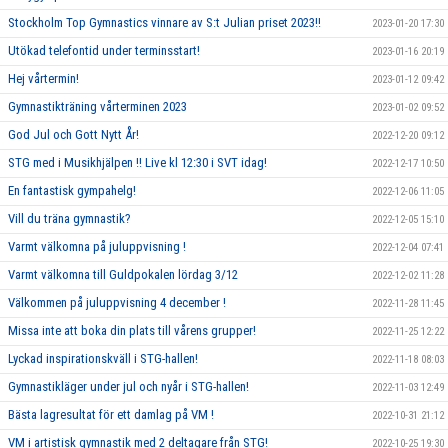
Stockholm Top Gymnastics vinnare av S:t Julian priset 2023!!
2023-01-20 17:30
Utökad telefontid under terminsstart!
2023-01-16 20:19
Hej vårtermin!
2023-01-12 09:42
Gymnastikträning vårterminen 2023
2023-01-02 09:52
God Jul och Gott Nytt År!
2022-12-20 09:12
STG med i Musikhjälpen !! Live kl 12:30 i SVT idag!
2022-12-17 10:50
En fantastisk gympahelg!
2022-12-06 11:05
Vill du träna gymnastik?
2022-12-05 15:10
Varmt välkomna på juluppvisning !
2022-12-04 07:41
Varmt välkomna till Guldpokalen lördag 3/12
2022-12-02 11:28
Välkommen på juluppvisning 4 december !
2022-11-28 11:45
Missa inte att boka din plats till vårens grupper!
2022-11-25 12:22
Lyckad inspirationskväll i STG-hallen!
2022-11-18 08:03
Gymnastikläger under jul och nyår i STG-hallen!
2022-11-03 12:49
Bästa lagresultat för ett damlag på VM !
2022-10-31 21:12
VM i artistisk gymnastik med 2 deltagare från STG!
2022-10-25 19:30