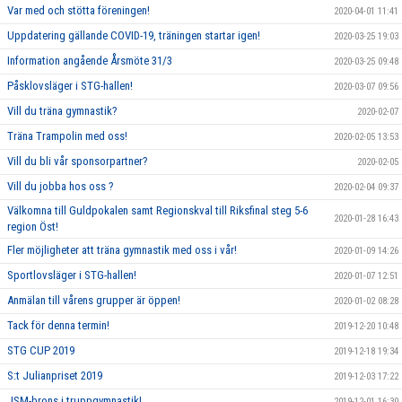
Var med och stötta föreningen!
2020-04-01 11:41
Uppdatering gällande COVID-19, träningen startar igen!
2020-03-25 19:03
Information angående Årsmöte 31/3
2020-03-25 09:48
Påsklovsläger i STG-hallen!
2020-03-07 09:56
Vill du träna gymnastik?
2020-02-07
Träna Trampolin med oss!
2020-02-05 13:53
Vill du bli vår sponsorpartner?
2020-02-05
Vill du jobba hos oss ?
2020-02-04 09:37
Välkomna till Guldpokalen samt Regionskval till Riksfinal steg 5-6
2020-01-28 16:43
region Öst!
Fler möjligheter att träna gymnastik med oss i vår!
2020-01-09 14:26
Sportlovsläger i STG-hallen!
2020-01-07 12:51
Anmälan till vårens grupper är öppen!
2020-01-02 08:28
Tack för denna termin!
2019-12-20 10:48
STG CUP 2019
2019-12-18 19:34
S:t Julianpriset 2019
2019-12-03 17:22
JSM-brons i truppgymnastik!
2019-12-01 16:30