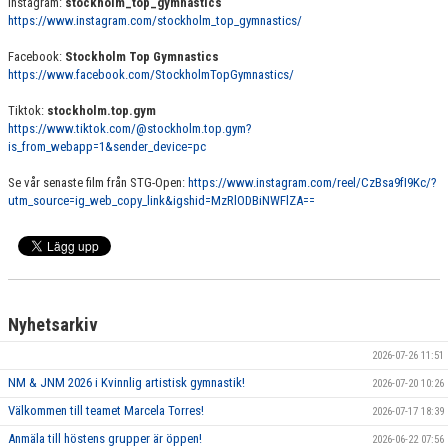
Instagram:
stockholm_top_gymnastics
https://www.instagram.com/stockholm_top_gymnastics/
Facebook:
Stockholm Top Gymnastics
https://www.facebook.com/StockholmTopGymnastics/
Tiktok:
stockholm.top.gym
https://www.tiktok.com/@stockholm.top.gym?
is_from_webapp=1&sender_device=pc
Se vår senaste film från STG-Open:
https://www.instagram.com/reel/CzBsa9fI9Kc/?
utm_source=ig_web_copy_link&igshid=MzRlODBiNWFlZA==
Nyhetsarkiv
2026-07-26 11:51
NM & JNM 2026 i Kvinnlig artistisk gymnastik!
2026-07-20 10:26
Välkommen till teamet Marcela Torres!
2026-07-17 18:39
Anmäla till höstens grupper är öppen!
2026-06-22 07:56