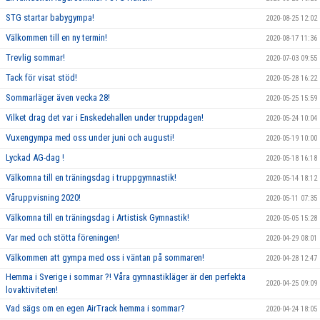
STG startar babygympa!
2020-08-25 12:02
Välkommen till en ny termin!
2020-08-17 11:36
Trevlig sommar!
2020-07-03 09:55
Tack för visat stöd!
2020-05-28 16:22
Sommarläger även vecka 28!
2020-05-25 15:59
Vilket drag det var i Enskedehallen under truppdagen!
2020-05-24 10:04
Vuxengympa med oss under juni och augusti!
2020-05-19 10:00
Lyckad AG-dag !
2020-05-18 16:18
Välkomna till en träningsdag i truppgymnastik!
2020-05-14 18:12
Våruppvisning 2020!
2020-05-11 07:35
Välkomna till en träningsdag i Artistisk Gymnastik!
2020-05-05 15:28
Var med och stötta föreningen!
2020-04-29 08:01
Välkommen att gympa med oss i väntan på sommaren!
2020-04-28 12:47
Hemma i Sverige i sommar ?! Våra gymnastikläger är den perfekta
2020-04-25 09:09
lovaktiviteten!
Vad sägs om en egen AirTrack hemma i sommar?
2020-04-24 18:05