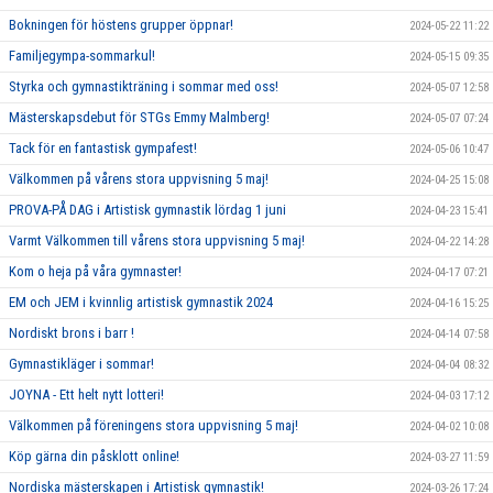
Bokningen för höstens grupper öppnar!
2024-05-22 11:22
Familjegympa-sommarkul!
2024-05-15 09:35
Styrka och gymnastikträning i sommar med oss!
2024-05-07 12:58
Mästerskapsdebut för STGs Emmy Malmberg!
2024-05-07 07:24
Tack för en fantastisk gympafest!
2024-05-06 10:47
Välkommen på vårens stora uppvisning 5 maj!
2024-04-25 15:08
PROVA-PÅ DAG i Artistisk gymnastik lördag 1 juni
2024-04-23 15:41
Varmt Välkommen till vårens stora uppvisning 5 maj!
2024-04-22 14:28
Kom o heja på våra gymnaster!
2024-04-17 07:21
EM och JEM i kvinnlig artistisk gymnastik 2024
2024-04-16 15:25
Nordiskt brons i barr !
2024-04-14 07:58
Gymnastikläger i sommar!
2024-04-04 08:32
JOYNA - Ett helt nytt lotteri!
2024-04-03 17:12
Välkommen på föreningens stora uppvisning 5 maj!
2024-04-02 10:08
Köp gärna din påsklott online!
2024-03-27 11:59
Nordiska mästerskapen i Artistisk gymnastik!
2024-03-26 17:24