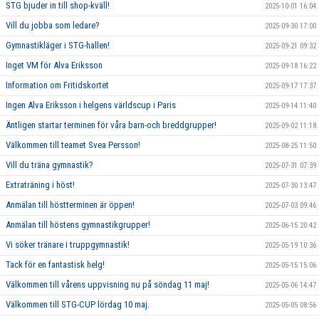
STG bjuder in till shop-kväll!
2025-10-01 16:04
Vill du jobba som ledare?
2025-09-30 17:00
Gymnastikläger i STG-hallen!
2025-09-21 09:32
Inget VM för Alva Eriksson
2025-09-18 16:22
Information om Fritidskortet
2025-09-17 17:37
Ingen Alva Eriksson i helgens världscup i Paris
2025-09-14 11:40
Äntligen startar terminen för våra barn-och breddgrupper!
2025-09-02 11:18
Välkommen till teamet Svea Persson!
2025-08-25 11:50
Vill du träna gymnastik?
2025-07-31 07:39
Extraträning i höst!
2025-07-30 13:47
Anmälan till höstterminen är öppen!
2025-07-03 09:46
Anmälan till höstens gymnastikgrupper!
2025-06-15 20:42
Vi söker tränare i truppgymnastik!
2025-05-19 10:36
Tack för en fantastisk helg!
2025-05-15 15:06
Välkommen till vårens uppvisning nu på söndag 11 maj!
2025-05-06 14:47
Välkommen till STG-CUP lördag 10 maj.
2025-05-05 08:56