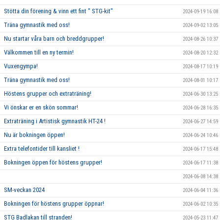
Stötta din förening & vinn ett fint " STG-kit"
2024-09-19 16:08
Träna gymnastik med oss!
2024-09-02 13:05
Nu startar våra barn och breddgrupper!
2024-08-26 10:37
Välkommen till en ny termin!
2024-08-20 12:32
Vuxengympa!
2024-08-17 10:19
Träna gymnastik med oss!
2024-08-01 10:17
Höstens grupper och extraträning!
2024-06-30 13:25
Vi önskar er en skön sommar!
2024-06-28 16:35
Extraträning i Artistisk gymnastik HT-24 !
2024-06-27 14:59
Nu är bokningen öppen!
2024-06-24 10:46
Extra telefontider till kansliet !
2024-06-17 15:48
Bokningen öppen för höstens grupper!
2024-06-17 11:38
2024-06-08 14:38
SM-veckan 2024
2024-06-04 11:36
Bokningen för höstens grupper öppnar!
2024-06-02 10:35
STG Badlakan till stranden!
2024-05-23 11:47