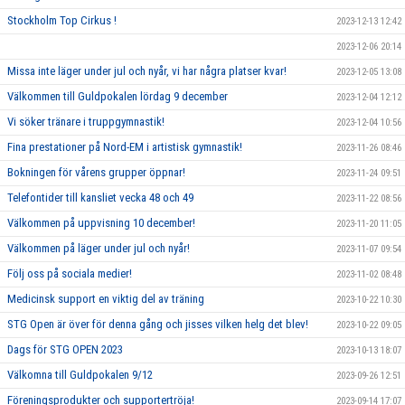
Stockholm Top Cirkus !
2023-12-13 12:42
2023-12-06 20:14
Missa inte läger under jul och nyår, vi har några platser kvar!
2023-12-05 13:08
Välkommen till Guldpokalen lördag 9 december
2023-12-04 12:12
Vi söker tränare i truppgymnastik!
2023-12-04 10:56
Fina prestationer på Nord-EM i artistisk gymnastik!
2023-11-26 08:46
Bokningen för vårens grupper öppnar!
2023-11-24 09:51
Telefontider till kansliet vecka 48 och 49
2023-11-22 08:56
Välkommen på uppvisning 10 december!
2023-11-20 11:05
Välkommen på läger under jul och nyår!
2023-11-07 09:54
Följ oss på sociala medier!
2023-11-02 08:48
Medicinsk support en viktig del av träning
2023-10-22 10:30
STG Open är över för denna gång och jisses vilken helg det blev!
2023-10-22 09:05
Dags för STG OPEN 2023
2023-10-13 18:07
Välkomna till Guldpokalen 9/12
2023-09-26 12:51
Föreningsprodukter och supportertröja!
2023-09-14 17:07