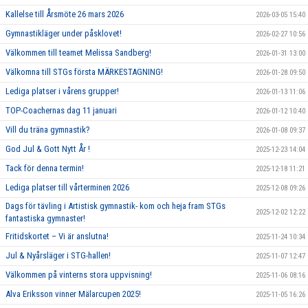
Kallelse till Årsmöte 26 mars 2026
2026-03-05 15:40
Gymnastikläger under påsklovet!
2026-02-27 10:56
Välkommen till teamet Melissa Sandberg!
2026-01-31 13:00
Välkomna till STGs första MÄRKESTAGNING!
2026-01-28 09:50
Lediga platser i vårens grupper!
2026-01-13 11:06
TOP-Coachernas dag 11 januari
2026-01-12 10:40
Vill du träna gymnastik?
2026-01-08 09:37
God Jul & Gott Nytt År !
2025-12-23 14:04
Tack för denna termin!
2025-12-18 11:21
Lediga platser till vårterminen 2026
2025-12-08 09:26
Dags för tävling i Artistisk gymnastik- kom och heja fram STGs
2025-12-02 12:22
fantastiska gymnaster!
Fritidskortet – Vi är anslutna!
2025-11-24 10:34
Jul & Nyårsläger i STG-hallen!
2025-11-07 12:47
Välkommen på vinterns stora uppvisning!
2025-11-06 08:16
Alva Eriksson vinner Mälarcupen 2025!
2025-11-05 16:26