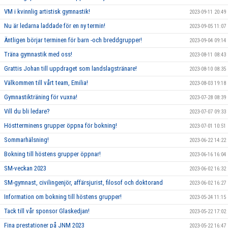
VM i kvinnlig artistisk gymnastik!
2023-09-11 20:49
Nu är ledarna laddade för en ny termin!
2023-09-05 11:07
Äntligen börjar terminen för barn -och breddgrupper!
2023-09-04 09:14
Träna gymnastik med oss!
2023-08-11 08:43
Grattis Johan till uppdraget som landslagstränare!
2023-08-10 08:35
Välkommen till vårt team, Emilia!
2023-08-03 19:18
Gymnastikträning för vuxna!
2023-07-28 08:39
Vill du bli ledare?
2023-07-07 09:33
Höstterminens grupper öppna för bokning!
2023-07-01 10:51
Sommarhälsning!
2023-06-22 14:22
Bokning till höstens grupper öppnar!
2023-06-16 16:04
SM-veckan 2023
2023-06-02 16:32
SM-gymnast, civilingenjör, affärsjurist, filosof och doktorand
2023-06-02 16:27
Information om bokning till höstens grupper!
2023-05-24 11:15
Tack till vår sponsor Glaskedjan!
2023-05-22 17:02
Fina prestationer på JNM 2023
2023-05-22 16:47