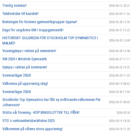
Trevlig sommar!
2026-06-16 20:21
Telefontider till kansliet!
2026-06-09 11:56
Bokningen för höstens gymnastikgrupper öppnar!
2026-05-28 13:35
Dags för ungdoms-SM i truppgymnastik!
2026-05-27 15:22
HISTORISKT GULDREGN FÖR STOCKHOLM TOP GYMNASTICS I
2026-05-25 12:48
MALMÖ!
Vuxengympa i väntan på semestern!
2026-04-28 13:38
SM 2026 i Artistisk Gymnastik
2026-04-27 11:17
Gympa i väntan på sommaren!
2026-04-23 14:31
Sommarläger 2026!
2026-04-20 11:03
Välkomna på uppvisning idag!
2026-04-19 08:42
Sommarläger 2026!
2026-03-30 17:03
Stockholm Top Gymnastics har fått ny ordförande-välkommen Per
2026-03-27 08:03
Johansson!
Stötta vår förening - KÖP BINGOLOTTER TILL PÅSK!
2026-03-26
STG´s verksamhetsberättelse 2025
2026-03-19 18:20
Välkommen på vårens stora uppvisning!
2026-03-18 11:35