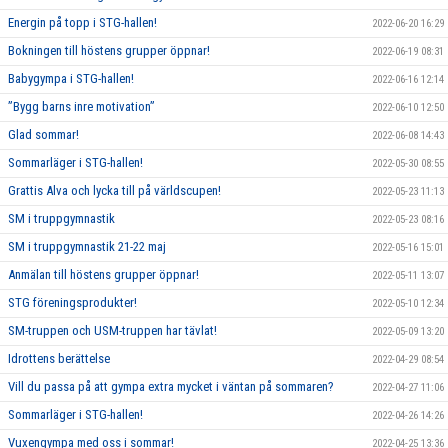
Energin på topp i STG-hallen!
2022-06-20 16:29
Bokningen till höstens grupper öppnar!
2022-06-19 08:31
Babygympa i STG-hallen!
2022-06-16 12:14
”Bygg barns inre motivation”
2022-06-10 12:50
Glad sommar!
2022-06-08 14:43
Sommarläger i STG-hallen!
2022-05-30 08:55
Grattis Alva och lycka till på världscupen!
2022-05-23 11:13
SM i truppgymnastik
2022-05-23 08:16
SM i truppgymnastik 21-22 maj
2022-05-16 15:01
Anmälan till höstens grupper öppnar!
2022-05-11 13:07
STG föreningsprodukter!
2022-05-10 12:34
SM-truppen och USM-truppen har tävlat!
2022-05-09 13:20
Idrottens berättelse
2022-04-29 08:54
Vill du passa på att gympa extra mycket i väntan på sommaren?
2022-04-27 11:06
Sommarläger i STG-hallen!
2022-04-26 14:26
Vuxengympa med oss i sommar!
2022-04-25 13:36