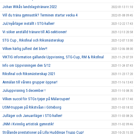
Johan Wikås landslagstränare 2022
2022-01-13 11:10
Vill du träna gymnastik? Terminen startar vecka 4
2022-01-08 09:45
Jul/nyårläger inställt i STG-hallen!
2021-12-22 17:43
Vi söker anställd tränare till AG-sektionen!
2021-12-13 20:58
STG Cup , Riksfinal och Riksmästerskap
2021-12-07 13:00
Vilken härlig julfest det blev!!
2021-12-06 08:00
VIKTIG information gällande Uppvisning, STG-Cup, RM & Riksfinal
2021-11-29 07:59
Info om Uppvisningen den 5/12
2021-11-24 07:43
Riksfinal och Riksmästerskap 2021
2021-11-23 17:20
Anmälan till vårens grupper öppnar!
2021-11-16 13:43
Juluppvisning 5 december !
2021-11-10 08:35
Vilken succé för STGs tjejer på Mälarcupen!
2021-11-07 17:40
USM-truppen på Rikstvåan i Göteborg
2021-11-03 18:32
Julläger och Januariläger i STG-hallen!
2021-11-03 08:26
JNM i Kvinnlig artistisk gymnstik!
2021-11-02 09:46
Strålande prestationer på Lilla Huddinge Trupp Cup!
2021-10-25 15:33