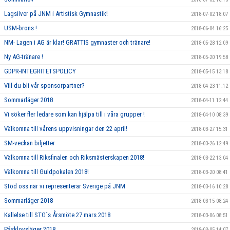
Lagsilver på JNM i Artistisk Gymnastik!
2018-07-02 18:07
USM-brons !
2018-06-04 16:25
NM- Lagen i AG är klar! GRATTIS gymnaster och tränare!
2018-05-28 12:09
Ny AG-tränare !
2018-05-20 19:58
GDPR-INTEGRITETSPOLICY
2018-05-15 13:18
Vill du bli vår sponsorpartner?
2018-04-23 11:12
Sommarläger 2018
2018-04-11 12:44
Vi söker fler ledare som kan hjälpa till i våra grupper !
2018-04-10 08:39
Välkomna till vårens uppvisningar den 22 april!
2018-03-27 15:31
SM-veckan biljetter
2018-03-26 12:49
Välkomna till Riksfinalen och Riksmästerskapen 2018!
2018-03-22 13:04
Välkomna till Guldpokalen 2018!
2018-03-20 08:41
Stöd oss när vi representerar Sverige på JNM
2018-03-16 10:28
Sommarläger 2018
2018-03-15 08:24
Kallelse till STG´s Årsmöte 27 mars 2018
2018-03-06 08:51
Påsklovsläger 2018
2018-03-05 14:07