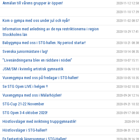
Anmälan till vårens grupper är öppen!
2020-11-12 12:58
2020-11-10 17:39
Kom o gympa med oss under jul och nyår!
2020-11-02 08:57
Information med anledning av de nya restriktionerna i region
2020-10-29 17:41
Stockholms län
Babygympa med oss i STG-hallen. Ny period startar!
2020-10-21 08:38
Svenska juniormästare i lag!
2020-10-14 08:35
”Livesändningarna blev en räddare i nöden”
2020-10-07 15:11
JSM/SM i kvinnlig artistisk gymnastik
2020-10-06 10:10
Vuxengympa med oss på fredagar i STG-hallen!
2020-10-05 10:35
Se STG Open LIVE i helgen !!
2020-10-02 10:55
Vuxengympa med oss i Mälarhöjden!
2020-09-24 12:16
STG-Cup 21-22 November
2020-09-21 10:32
STG Open 3-4 oktober 2020!
2020-09-17 08:00
Höstlovsläger med inriktning truppgymnastik!
2020-09-14
Höstlovsläger i STG-hallen!!
2020-08-31 17:22
En fantastisk lägersommar i STG-Hallen!
2020-08-28 16:28