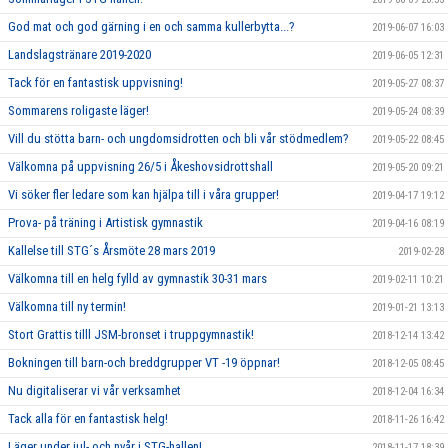
God mat och god gärning i en och samma kullerbytta...?
2019-06-07 16:03
Landslagstränare 2019-2020
2019-06-05 12:31
Tack för en fantastisk uppvisning!
2019-05-27 08:37
Sommarens roligaste läger!
2019-05-24 08:39
Vill du stötta barn- och ungdomsidrotten och bli vår stödmedlem?
2019-05-22 08:45
Välkomna på uppvisning 26/5 i Åkeshovsidrottshall
2019-05-20 09:21
Vi söker fler ledare som kan hjälpa till i våra grupper!
2019-04-17 19:12
Prova- på träning i Artistisk gymnastik
2019-04-16 08:19
Kallelse till STG´s Årsmöte 28 mars 2019
2019-02-28
Välkomna till en helg fylld av gymnastik 30-31 mars
2019-02-11 10:21
Välkomna till ny termin!
2019-01-21 13:13
Stort Grattis tilll JSM-bronset i truppgymnastik!
2018-12-14 13:42
Bokningen till barn-och breddgrupper VT -19 öppnar!
2018-12-05 08:45
Nu digitaliserar vi vår verksamhet
2018-12-04 16:34
Tack alla för en fantastisk helg!
2018-11-26 16:42
Läger under jul- och nyår i STG-hallen!
2018-11-17 18:39