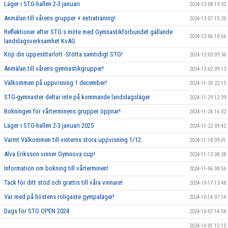
Läger i STG-hallen 2-3 januari
2024-12-08 19:32
Anmälan till vårens grupper + extraträning!
2024-12-07 15:20
Reflektioner efter STG:s möte med Gymnastikförbundet gällande
2024-12-06 10:56
landslagsverksamhet KvAG
Köp din uppesittarlott -Stötta samtidigt STG!
2024-12-03 09:36
Anmälan till vårens gymnastikgrupper!
2024-12-02 09:13
Välkommen på uppvisning 1 december!
2024-11-30 22:15
STG-gymnaster deltar inte på kommande landslagsläger
2024-11-29 12:39
Bokningen för vårterminens grupper öppnar!
2024-11-24 16:02
Läger i STG-hallen 2-3 januari 2025
2024-11-22 09:42
Varmt Välkommen till vinterns stora uppvisning 1/12.
2024-11-14 09:01
Alva Eriksson vinner Gymnova cup!
2024-11-13 08:38
Information om bokning till vårterminen!
2024-11-06 08:56
Tack för ditt stöd och grattis till våra vinnare!
2024-10-17 13:48
Var med på höstens roligaste gympaläger!
2024-10-14 07:14
Dags för STG OPEN 2024
2024-10-07 14:58
2024-10-01 15:10