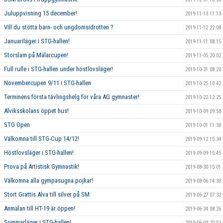
Juluppvisning 15 december!
2019-11-13 11:13
Vill du stötta barn- och ungdomsidrotten ?
2019-11-12 22:08
Januariläger i STG-hallen!
2019-11-11 08:15
Storslam på Mälarcupen!
2019-11-05 20:02
Full rulle i STG-hallen under höstlovsläger!
2019-10-31 08:20
Novembercupen 9/11 i STG-hallen
2019-10-25 10:42
Terminens första tävlingshelg för våra AG gymnaster!
2019-10-22 12:25
Alviksskolans öppet hus!
2019-10-09 09:58
STG Open
2019-10-01 11:30
Välkomna till STG-Cup 14/12!
2019-09-12 15:34
Höstlovsläger i STG-hallen!
2019-09-09 15:45
Prova på Artistisk Gymnastik!
2019-08-30 15:01
Välkomna alla gympasugna pojkar!
2019-08-06 14:30
Stort Grattis Alva till silver på SM
2019-06-27 07:32
Anmälan till HT-19 är öppen!
2019-06-24 08:26
Sommarläger i STG-hallen!
2019-06-09 20:53