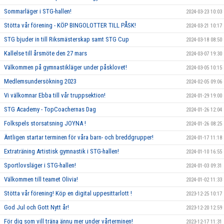
Sommarläger i STG-hallen!
2024-03-23 10:03
Stötta vår förening - KÖP BINGOLOTTER TILL PÅSK!
2024-03-21 10:17
STG bjuder in till Riksmästerskap samt STG Cup
2024-03-18 08:50
Kallelse till årsmöte den 27 mars
2024-03-07 19:30
Välkommen på gymnastikläger under påsklovet!
2024-03-05 10:15
Medlemsundersökning 2023
2024-02-05 09:06
Vi välkomnar Ebba till vår truppsektion!
2024-01-29 19:00
STG Academy - TopCoachernas Dag
2024-01-26 12:04
Folkspels storsatsning JOYNA !
2024-01-26 08:25
Äntligen startar terminen för våra barn- och breddgrupper!
2024-01-17 11:18
Extraträning Artistisk gymnastik i STG-hallen!
2024-01-10 16:55
Sportlovsläger i STG-hallen!
2024-01-03 09:31
Välkommen till teamet Olivia!
2024-01-02 11:33
Stötta vår förening! Köp en digital uppesittarlott !
2023-12-25 10:17
God Jul och Gott Nytt år!
2023-12-20 12:59
För dig som vill träna ännu mer under vårterminen!
2023-12-17 11:31