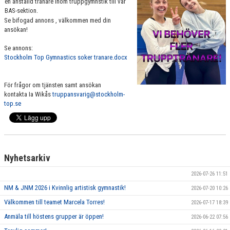
en anställd tränare inom truppgymnstik till vår
VÄRDEGRUND
BAS-sektion.
Se bifogad annons , välkommen med din
ansökan!
FÖRENINGSPRODUKTER
Se annons:
KONTAKT
Stockholm Top Gymnastics soker tranare.docx
MÄRKESTAGNING
För frågor om tjänsten samt ansökan
kontakta Ia Wikås
truppansvarig@stockholm-
top.se
Nyhetsarkiv
2026-07-26 11:51
NM & JNM 2026 i Kvinnlig artistisk gymnastik!
2026-07-20 10:26
Välkommen till teamet Marcela Torres!
2026-07-17 18:39
Anmäla till höstens grupper är öppen!
2026-06-22 07:56