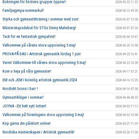
Bokningen för höstens grupper öppnar!
2024-05-22 11:22
Familjegympa-sommarkul!
2024-05-15 09:35
Styrka och gymnastikträning i sommar med oss!
2024-05-07 12:58
Mästerskapsdebut för STGs Emmy Malmberg!
2024-05-07 07:24
Tack för en fantastisk gympafest!
2024-05-06 10:47
Välkommen på vårens stora uppvisning 5 maj!
2024-04-25 15:08
PROVA-PÅ DAG i Artistisk gymnastik lördag 1 juni
2024-04-23 15:41
Varmt Välkommen till vårens stora uppvisning 5 maj!
2024-04-22 14:28
Kom o heja på våra gymnaster!
2024-04-17 07:21
EM och JEM i kvinnlig artistisk gymnastik 2024
2024-04-16 15:25
Nordiskt brons i barr !
2024-04-14 07:58
Gymnastikläger i sommar!
2024-04-04 08:32
JOYNA - Ett helt nytt lotteri!
2024-04-03 17:12
Välkommen på föreningens stora uppvisning 5 maj!
2024-04-02 10:08
Köp gärna din påsklott online!
2024-03-27 11:59
Nordiska mästerskapen i Artistisk gymnastik!
2024-03-26 17:24