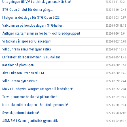
Uttagningen till VM i artistisk gymnastik är klar!
2022-10-11 20:21
STG Open är slut för denna gång...
2022-10-10 12:46
I helgen är det dags för STG Open 2022!
2022-10-03 10:57
Välkommen på höstlovsläger i STG-hallen!
2022-09-05 08:12
Äntligen startar terminen för barn- och breddgrupper!
2022-08-30 15:01
Vi tackar vår sponsor Glaskedjan!
2022-08-22 10:03
Vill du träna ännu mer gymnastik?
2022-08-21 18:43
En fantastisk lägersommar i STG-hallen!
2022-08-15 11:48
Kansliet på plats igen!
2022-08-08 13:59
Alva Eriksson uttagen till EM !
2022-07-30 19:46
Vill du träna gymnastik?
2022-07-09 12:44
Malva Lundqvist Wingren uttagen till landslaget!
2022-07-05 12:34
Trevlig sommar önskar vi på kansliet!
2022-07-02 16:49
Nordiska mästerskapen i Artistisk gymnastik!
2022-06-30 15:14
Svensk juniormästarinna!
2022-06-28 07:02
JSM/SM i Kvinnlig artistisk gymnastik
2022-06-22 08:12