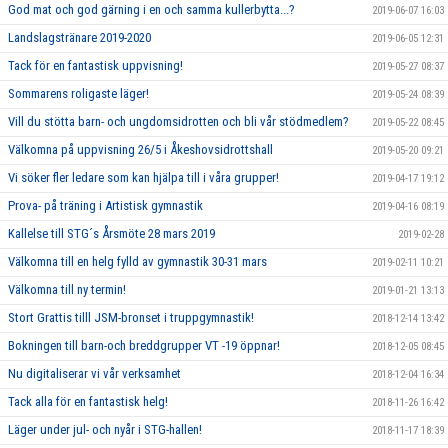
God mat och god gärning i en och samma kullerbytta...?
2019-06-07 16:03
Landslagstränare 2019-2020
2019-06-05 12:31
Tack för en fantastisk uppvisning!
2019-05-27 08:37
Sommarens roligaste läger!
2019-05-24 08:39
Vill du stötta barn- och ungdomsidrotten och bli vår stödmedlem?
2019-05-22 08:45
Välkomna på uppvisning 26/5 i Åkeshovsidrottshall
2019-05-20 09:21
Vi söker fler ledare som kan hjälpa till i våra grupper!
2019-04-17 19:12
Prova- på träning i Artistisk gymnastik
2019-04-16 08:19
Kallelse till STG´s Årsmöte 28 mars 2019
2019-02-28
Välkomna till en helg fylld av gymnastik 30-31 mars
2019-02-11 10:21
Välkomna till ny termin!
2019-01-21 13:13
Stort Grattis tilll JSM-bronset i truppgymnastik!
2018-12-14 13:42
Bokningen till barn-och breddgrupper VT -19 öppnar!
2018-12-05 08:45
Nu digitaliserar vi vår verksamhet
2018-12-04 16:34
Tack alla för en fantastisk helg!
2018-11-26 16:42
Läger under jul- och nyår i STG-hallen!
2018-11-17 18:39