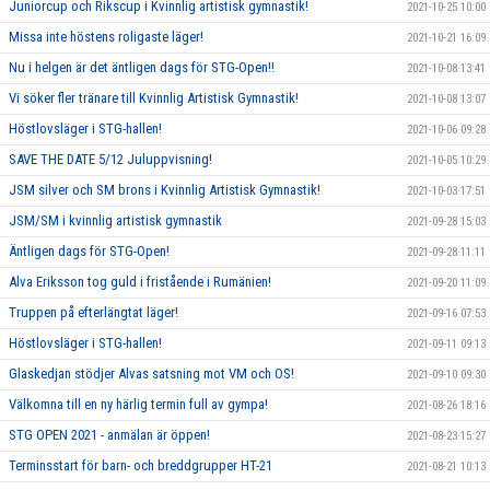
Juniorcup och Rikscup i Kvinnlig artistisk gymnastik!
2021-10-25 10:00
Missa inte höstens roligaste läger!
2021-10-21 16:09
Nu i helgen är det äntligen dags för STG-Open!!
2021-10-08 13:41
Vi söker fler tränare till Kvinnlig Artistisk Gymnastik!
2021-10-08 13:07
Höstlovsläger i STG-hallen!
2021-10-06 09:28
SAVE THE DATE 5/12 Juluppvisning!
2021-10-05 10:29
JSM silver och SM brons i Kvinnlig Artistisk Gymnastik!
2021-10-03 17:51
JSM/SM i kvinnlig artistisk gymnastik
2021-09-28 15:03
Äntligen dags för STG-Open!
2021-09-28 11:11
Alva Eriksson tog guld i fristående i Rumänien!
2021-09-20 11:09
Truppen på efterlängtat läger!
2021-09-16 07:53
Höstlovsläger i STG-hallen!
2021-09-11 09:13
Glaskedjan stödjer Alvas satsning mot VM och OS!
2021-09-10 09:30
Välkomna till en ny härlig termin full av gympa!
2021-08-26 18:16
STG OPEN 2021 - anmälan är öppen!
2021-08-23 15:27
Terminsstart för barn- och breddgrupper HT-21
2021-08-21 10:13