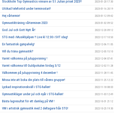
Stockholm Top Gymnastics vinnare av S:t Julian priset 2023!!
2023-01-20 17:30
Utökad telefontid under terminsstart!
2023-01-16 20:19
Hej vårtermin!
2023-01-12 09:42
Gymnastikträning vårterminen 2023
2023-01-02 09:52
God Jul och Gott Nytt År!
2022-12-20 09:12
STG med i Musikhjälpen !! Live kl 12:30 i SVT idag!
2022-12-17 10:50
En fantastisk gympahelg!
2022-12-06 11:05
Vill du träna gymnastik?
2022-12-05 15:10
Varmt välkomna på juluppvisning !
2022-12-04 07:41
Varmt välkomna till Guldpokalen lördag 3/12
2022-12-02 11:28
Välkommen på juluppvisning 4 december !
2022-11-28 11:45
Missa inte att boka din plats till vårens grupper!
2022-11-25 12:22
Lyckad inspirationskväll i STG-hallen!
2022-11-18 08:03
Gymnastikläger under jul och nyår i STG-hallen!
2022-11-03 12:49
Bästa lagresultat för ett damlag på VM !
2022-10-31 21:12
VM i artistisk gymnastik med 2 deltagare från STG!
2022-10-25 19:30