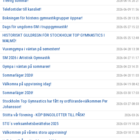
Trevlig sommar!
2026-06-16 20:21
Telefontider till kansliet!
2026-06-09 11:56
Bokningen för höstens gymnastikgrupper öppnar!
2026-05-28 13:35
Dags för ungdoms-SM i truppgymnastik!
2026-05-27 15:22
HISTORISKT GULDREGN FÖR STOCKHOLM TOP GYMNASTICS I
2026-05-25 12:48
MALMÖ!
Vuxengympa i väntan på semestern!
2026-04-28 13:38
SM 2026 i Artistisk Gymnastik
2026-04-27 11:17
Gympa i väntan på sommaren!
2026-04-23 14:31
Sommarläger 2026!
2026-04-20 11:03
Välkomna på uppvisning idag!
2026-04-19 08:42
Sommarläger 2026!
2026-03-30 17:03
Stockholm Top Gymnastics har fått ny ordförande-välkommen Per
2026-03-27 08:03
Johansson!
Stötta vår förening - KÖP BINGOLOTTER TILL PÅSK!
2026-03-26
STG´s verksamhetsberättelse 2025
2026-03-19 18:20
Välkommen på vårens stora uppvisning!
2026-03-18 11:35