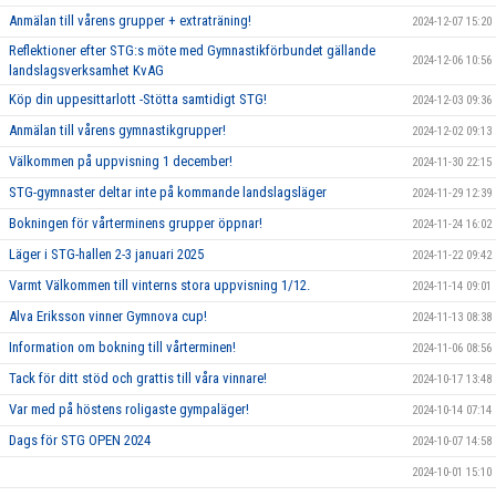
Anmälan till vårens grupper + extraträning!
2024-12-07 15:20
Reflektioner efter STG:s möte med Gymnastikförbundet gällande
2024-12-06 10:56
landslagsverksamhet KvAG
Köp din uppesittarlott -Stötta samtidigt STG!
2024-12-03 09:36
Anmälan till vårens gymnastikgrupper!
2024-12-02 09:13
Välkommen på uppvisning 1 december!
2024-11-30 22:15
STG-gymnaster deltar inte på kommande landslagsläger
2024-11-29 12:39
Bokningen för vårterminens grupper öppnar!
2024-11-24 16:02
Läger i STG-hallen 2-3 januari 2025
2024-11-22 09:42
Varmt Välkommen till vinterns stora uppvisning 1/12.
2024-11-14 09:01
Alva Eriksson vinner Gymnova cup!
2024-11-13 08:38
Information om bokning till vårterminen!
2024-11-06 08:56
Tack för ditt stöd och grattis till våra vinnare!
2024-10-17 13:48
Var med på höstens roligaste gympaläger!
2024-10-14 07:14
Dags för STG OPEN 2024
2024-10-07 14:58
2024-10-01 15:10