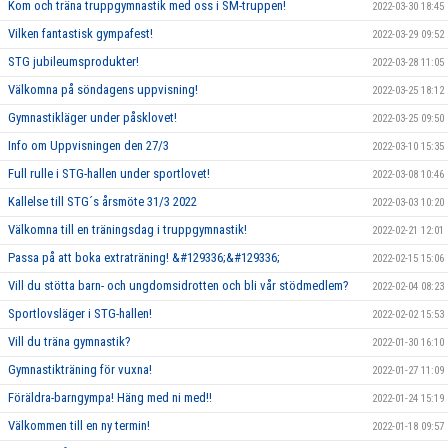
Kom och träna truppgymnastik med oss i SM-truppen!
2022-03-30 18:45
Vilken fantastisk gympafest!
2022-03-29 09:52
STG jubileumsprodukter!
2022-03-28 11:05
Välkomna på söndagens uppvisning!
2022-03-25 18:12
Gymnastikläger under påsklovet!
2022-03-25 09:50
Info om Uppvisningen den 27/3
2022-03-10 15:35
Full rulle i STG-hallen under sportlovet!
2022-03-08 10:46
Kallelse till STG´s årsmöte 31/3 2022
2022-03-03 10:20
Välkomna till en träningsdag i truppgymnastik!
2022-02-21 12:01
Passa på att boka extraträning! &#129336;&#129336;
2022-02-15 15:06
Vill du stötta barn- och ungdomsidrotten och bli vår stödmedlem?
2022-02-04 08:23
Sportlovsläger i STG-hallen!
2022-02-02 15:53
Vill du träna gymnastik?
2022-01-30 16:10
Gymnastikträning för vuxna!
2022-01-27 11:09
Föräldra-barngympa! Häng med ni med!!
2022-01-24 15:19
Välkommen till en ny termin!
2022-01-18 09:57