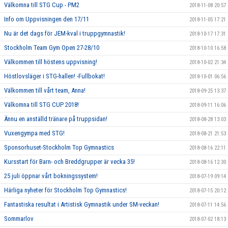
Välkomna till STG Cup - PM2
2018-11-08 20:57
Info om Uppvisningen den 17/11
2018-11-05 17:21
Nu är det dags för JEM-kval i truppgymnastik!
2018-10-17 17:31
Stockholm Team Gym Open 27-28/10
2018-10-10 16:58
Välkommen till höstens uppvisning!
2018-10-02 21:34
Höstlovsläger i STG-hallen! -Fullbokat!
2018-10-01 06:56
Välkommen till vårt team, Anna!
2018-09-25 13:37
Välkomna till STG CUP 2018!
2018-09-11 16:06
Ännu en anställd tränare på truppsidan!
2018-08-28 13:03
Vuxengympa med STG!
2018-08-21 21:53
Sponsorhuset-Stockholm Top Gymnastics
2018-08-16 22:11
Kursstart för Barn- och Breddgrupper är vecka 35!
2018-08-16 12:30
25 juli öppnar vårt bokningssystem!
2018-07-19 09:14
Härliga nyheter för Stockholm Top Gymnastics!
2018-07-15 20:12
Fantastiska resultat i Artistisk Gymnastik under SM-veckan!
2018-07-11 14:56
Sommarlov
2018-07-02 18:13