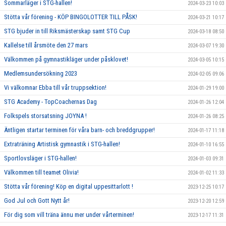
Sommarläger i STG-hallen!
2024-03-23 10:03
Stötta vår förening - KÖP BINGOLOTTER TILL PÅSK!
2024-03-21 10:17
STG bjuder in till Riksmästerskap samt STG Cup
2024-03-18 08:50
Kallelse till årsmöte den 27 mars
2024-03-07 19:30
Välkommen på gymnastikläger under påsklovet!
2024-03-05 10:15
Medlemsundersökning 2023
2024-02-05 09:06
Vi välkomnar Ebba till vår truppsektion!
2024-01-29 19:00
STG Academy - TopCoachernas Dag
2024-01-26 12:04
Folkspels storsatsning JOYNA !
2024-01-26 08:25
Äntligen startar terminen för våra barn- och breddgrupper!
2024-01-17 11:18
Extraträning Artistisk gymnastik i STG-hallen!
2024-01-10 16:55
Sportlovsläger i STG-hallen!
2024-01-03 09:31
Välkommen till teamet Olivia!
2024-01-02 11:33
Stötta vår förening! Köp en digital uppesittarlott !
2023-12-25 10:17
God Jul och Gott Nytt år!
2023-12-20 12:59
För dig som vill träna ännu mer under vårterminen!
2023-12-17 11:31