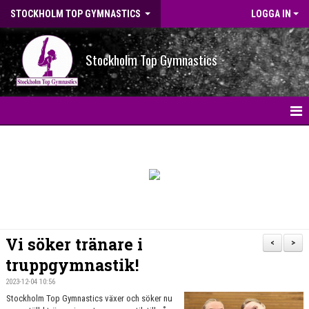
STOCKHOLM TOP GYMNASTICS
LOGGA IN
Stockholm Top Gymnastics
HEM
NYHETER
BILDGALLERI
NYHETSARKIV
Vi söker tränare i
<
>
OM FÖRENINGEN
truppgymnastik!
2023-12-04 10:56
STG-HALLEN
Stockholm Top Gymnastics växer och söker nu