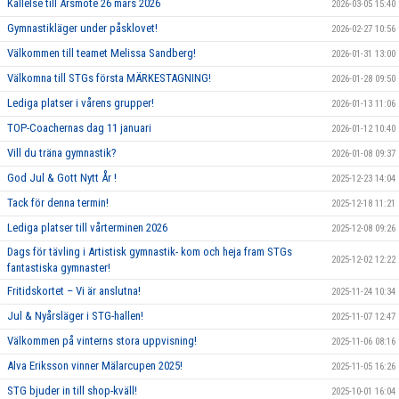
Kallelse till Årsmöte 26 mars 2026
2026-03-05 15:40
Gymnastikläger under påsklovet!
2026-02-27 10:56
Välkommen till teamet Melissa Sandberg!
2026-01-31 13:00
Välkomna till STGs första MÄRKESTAGNING!
2026-01-28 09:50
Lediga platser i vårens grupper!
2026-01-13 11:06
TOP-Coachernas dag 11 januari
2026-01-12 10:40
Vill du träna gymnastik?
2026-01-08 09:37
God Jul & Gott Nytt År !
2025-12-23 14:04
Tack för denna termin!
2025-12-18 11:21
Lediga platser till vårterminen 2026
2025-12-08 09:26
Dags för tävling i Artistisk gymnastik- kom och heja fram STGs
2025-12-02 12:22
fantastiska gymnaster!
Fritidskortet – Vi är anslutna!
2025-11-24 10:34
Jul & Nyårsläger i STG-hallen!
2025-11-07 12:47
Välkommen på vinterns stora uppvisning!
2025-11-06 08:16
Alva Eriksson vinner Mälarcupen 2025!
2025-11-05 16:26
STG bjuder in till shop-kväll!
2025-10-01 16:04