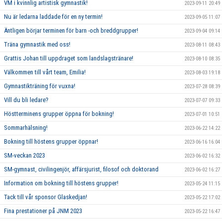
VM i kvinnlig artistisk gymnastik!
2023-09-11 20:49
Nu är ledarna laddade för en ny termin!
2023-09-05 11:07
Äntligen börjar terminen för barn -och breddgrupper!
2023-09-04 09:14
Träna gymnastik med oss!
2023-08-11 08:43
Grattis Johan till uppdraget som landslagstränare!
2023-08-10 08:35
Välkommen till vårt team, Emilia!
2023-08-03 19:18
Gymnastikträning för vuxna!
2023-07-28 08:39
Vill du bli ledare?
2023-07-07 09:33
Höstterminens grupper öppna för bokning!
2023-07-01 10:51
Sommarhälsning!
2023-06-22 14:22
Bokning till höstens grupper öppnar!
2023-06-16 16:04
SM-veckan 2023
2023-06-02 16:32
SM-gymnast, civilingenjör, affärsjurist, filosof och doktorand
2023-06-02 16:27
Information om bokning till höstens grupper!
2023-05-24 11:15
Tack till vår sponsor Glaskedjan!
2023-05-22 17:02
Fina prestationer på JNM 2023
2023-05-22 16:47