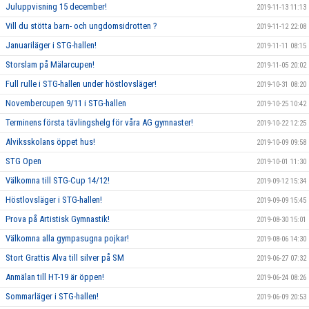
Juluppvisning 15 december!
2019-11-13 11:13
Vill du stötta barn- och ungdomsidrotten ?
2019-11-12 22:08
Januariläger i STG-hallen!
2019-11-11 08:15
Storslam på Mälarcupen!
2019-11-05 20:02
Full rulle i STG-hallen under höstlovsläger!
2019-10-31 08:20
Novembercupen 9/11 i STG-hallen
2019-10-25 10:42
Terminens första tävlingshelg för våra AG gymnaster!
2019-10-22 12:25
Alviksskolans öppet hus!
2019-10-09 09:58
STG Open
2019-10-01 11:30
Välkomna till STG-Cup 14/12!
2019-09-12 15:34
Höstlovsläger i STG-hallen!
2019-09-09 15:45
Prova på Artistisk Gymnastik!
2019-08-30 15:01
Välkomna alla gympasugna pojkar!
2019-08-06 14:30
Stort Grattis Alva till silver på SM
2019-06-27 07:32
Anmälan till HT-19 är öppen!
2019-06-24 08:26
Sommarläger i STG-hallen!
2019-06-09 20:53