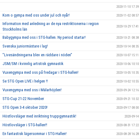
2020-11-10 17:39
Kom o gympa med oss under jul och nyår!
2020-11-02 08:57
Information med anledning av de nya restriktionerna i region
2020-10-29 17:41
Stockholms län
Babygympa med oss i STG-hallen. Ny period startar!
2020-10-21 08:38
Svenska juniormästare i lag!
2020-10-14 08:35
”Livesändningarna blev en räddare i nöden”
2020-10-07 15:11
JSM/SM i kvinnlig artistisk gymnastik
2020-10-06 10:10
Vuxengympa med oss på fredagar i STG-hallen!
2020-10-05 10:35
Se STG Open LIVE i helgen !!
2020-10-02 10:55
Vuxengympa med oss i Mälarhöjden!
2020-09-24 12:16
STG-Cup 21-22 November
2020-09-21 10:32
STG Open 3-4 oktober 2020!
2020-09-17 08:00
Höstlovsläger med inriktning truppgymnastik!
2020-09-14
Höstlovsläger i STG-hallen!!
2020-08-31 17:22
En fantastisk lägersommar i STG-Hallen!
2020-08-28 16:28