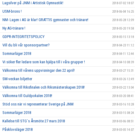
Lagsilver på JNM i Artistisk Gymnastik!
2018-07-02 18:07
USM-brons !
2018-06-04 16:25
NM- Lagen i AG är klar! GRATTIS gymnaster och tränare!
2018-05-28 12:09
Ny AG-tränare !
2018-05-20 19:58
GDPR-INTEGRITETSPOLICY
2018-05-15 13:18
Vill du bli vår sponsorpartner?
2018-04-23 11:12
Sommarläger 2018
2018-04-11 12:44
Vi söker fler ledare som kan hjälpa till i våra grupper !
2018-04-10 08:39
Välkomna till vårens uppvisningar den 22 april!
2018-03-27 15:31
SM-veckan biljetter
2018-03-26 12:49
Välkomna till Riksfinalen och Riksmästerskapen 2018!
2018-03-22 13:04
Välkomna till Guldpokalen 2018!
2018-03-20 08:41
Stöd oss när vi representerar Sverige på JNM
2018-03-16 10:28
Sommarläger 2018
2018-03-15 08:24
Kallelse till STG´s Årsmöte 27 mars 2018
2018-03-06 08:51
Påsklovsläger 2018
2018-03-05 14:07