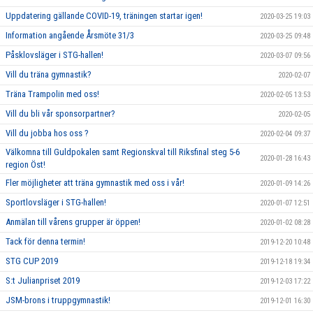
Uppdatering gällande COVID-19, träningen startar igen!
2020-03-25 19:03
Information angående Årsmöte 31/3
2020-03-25 09:48
Påsklovsläger i STG-hallen!
2020-03-07 09:56
Vill du träna gymnastik?
2020-02-07
Träna Trampolin med oss!
2020-02-05 13:53
Vill du bli vår sponsorpartner?
2020-02-05
Vill du jobba hos oss ?
2020-02-04 09:37
Välkomna till Guldpokalen samt Regionskval till Riksfinal steg 5-6
2020-01-28 16:43
region Öst!
Fler möjligheter att träna gymnastik med oss i vår!
2020-01-09 14:26
Sportlovsläger i STG-hallen!
2020-01-07 12:51
Anmälan till vårens grupper är öppen!
2020-01-02 08:28
Tack för denna termin!
2019-12-20 10:48
STG CUP 2019
2019-12-18 19:34
S:t Julianpriset 2019
2019-12-03 17:22
JSM-brons i truppgymnastik!
2019-12-01 16:30