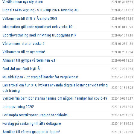
Vi välkomnar nya styrelsen
2021-03-31 07:59
Digital ta&#776;vling - STG-Cup 2021- Kvinnlig AG
2021-03-16 17:32
Välkommen till STG´S Årsmöte 30/3
2021-03-09 16:10
Information gällande sportlovet och vecka 10
2021-03-04 11:20
Sportlovsträning med inriktning truppgymnastik
2021-02-16 19:10
Vårterminen startar vecka 5
2021-01-25 11:56
Välkommen till en ny termin!
2021-01-20 15:04
Anmälan till gympa vårterminen -21
2021-01-04 12:28
God Jul och Gott Nytt År!
2020-12-22 10:53
Musikhjälpen - Ett steg på händer för varje krona!
2020-12-18 17:09
Läs artikel om hur STG lyckats använda digitala lösningar vid tävling
2020-12-18 16:28
och träning
Symtomfria barn bör stanna hemma om någon i familjen har covid-19
2020-12-03 16:17
Juluppvisning 2020!
2020-11-26 12:03
Förlängda restriktioner i region Stockholm
2020-11-20 16:53
Förslag på sänkning till åtta deltagare
2020-11-18 09:03
Anmälan till vårens grupper är öppen!
2020-11-12 12:58