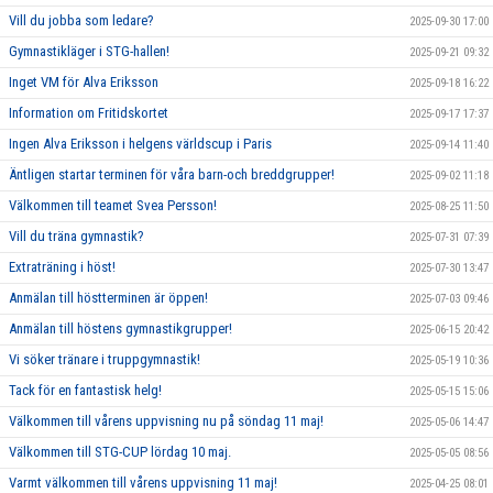
Vill du jobba som ledare?
2025-09-30 17:00
Gymnastikläger i STG-hallen!
2025-09-21 09:32
Inget VM för Alva Eriksson
2025-09-18 16:22
Information om Fritidskortet
2025-09-17 17:37
Ingen Alva Eriksson i helgens världscup i Paris
2025-09-14 11:40
Äntligen startar terminen för våra barn-och breddgrupper!
2025-09-02 11:18
Välkommen till teamet Svea Persson!
2025-08-25 11:50
Vill du träna gymnastik?
2025-07-31 07:39
Extraträning i höst!
2025-07-30 13:47
Anmälan till höstterminen är öppen!
2025-07-03 09:46
Anmälan till höstens gymnastikgrupper!
2025-06-15 20:42
Vi söker tränare i truppgymnastik!
2025-05-19 10:36
Tack för en fantastisk helg!
2025-05-15 15:06
Välkommen till vårens uppvisning nu på söndag 11 maj!
2025-05-06 14:47
Välkommen till STG-CUP lördag 10 maj.
2025-05-05 08:56
Varmt välkommen till vårens uppvisning 11 maj!
2025-04-25 08:01