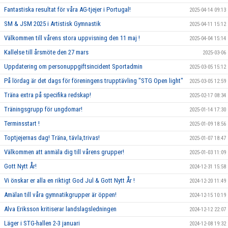
Fantastiska resultat för våra AG-tjejer i Portugal!
2025-04-14 09:13
SM & JSM 2025 i Artistisk Gymnastik
2025-04-11 15:12
Välkommen till vårens stora uppvisning den 11 maj !
2025-04-04 15:14
Kallelse till årsmöte den 27 mars
2025-03-06
Uppdatering om personuppgiftsincident Sportadmin
2025-03-05 15:12
På lördag är det dags för föreningens trupptävling "STG Open light"
2025-03-05 12:59
Träna extra på specifika redskap!
2025-02-17 08:34
Träningsgrupp för ungdomar!
2025-01-14 17:30
Terminsstart !
2025-01-09 18:56
Toptjejernas dag! Träna, tävla,trivas!
2025-01-07 18:47
Välkommen att anmäla dig till vårens grupper!
2025-01-03 11:09
Gott Nytt År!
2024-12-31 15:58
Vi önskar er alla en riktigt God Jul & Gott Nytt År !
2024-12-20 11:49
Amälan till våra gymnatikgrupper är öppen!
2024-12-15 10:19
Alva Eriksson kritiserar landslagsledningen
2024-12-12 22:07
Läger i STG-hallen 2-3 januari
2024-12-08 19:32