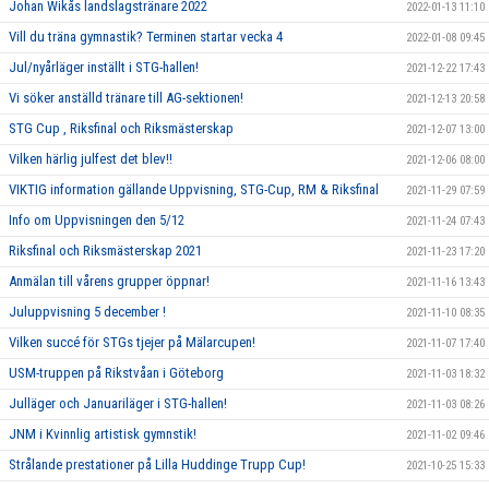
Johan Wikås landslagstränare 2022
2022-01-13 11:10
Vill du träna gymnastik? Terminen startar vecka 4
2022-01-08 09:45
Jul/nyårläger inställt i STG-hallen!
2021-12-22 17:43
Vi söker anställd tränare till AG-sektionen!
2021-12-13 20:58
STG Cup , Riksfinal och Riksmästerskap
2021-12-07 13:00
Vilken härlig julfest det blev!!
2021-12-06 08:00
VIKTIG information gällande Uppvisning, STG-Cup, RM & Riksfinal
2021-11-29 07:59
Info om Uppvisningen den 5/12
2021-11-24 07:43
Riksfinal och Riksmästerskap 2021
2021-11-23 17:20
Anmälan till vårens grupper öppnar!
2021-11-16 13:43
Juluppvisning 5 december !
2021-11-10 08:35
Vilken succé för STGs tjejer på Mälarcupen!
2021-11-07 17:40
USM-truppen på Rikstvåan i Göteborg
2021-11-03 18:32
Julläger och Januariläger i STG-hallen!
2021-11-03 08:26
JNM i Kvinnlig artistisk gymnstik!
2021-11-02 09:46
Strålande prestationer på Lilla Huddinge Trupp Cup!
2021-10-25 15:33