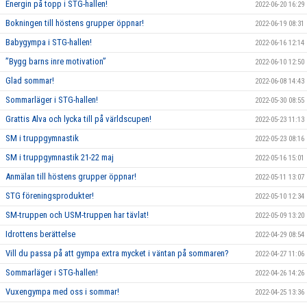
Energin på topp i STG-hallen!
2022-06-20 16:29
Bokningen till höstens grupper öppnar!
2022-06-19 08:31
Babygympa i STG-hallen!
2022-06-16 12:14
”Bygg barns inre motivation”
2022-06-10 12:50
Glad sommar!
2022-06-08 14:43
Sommarläger i STG-hallen!
2022-05-30 08:55
Grattis Alva och lycka till på världscupen!
2022-05-23 11:13
SM i truppgymnastik
2022-05-23 08:16
SM i truppgymnastik 21-22 maj
2022-05-16 15:01
Anmälan till höstens grupper öppnar!
2022-05-11 13:07
STG föreningsprodukter!
2022-05-10 12:34
SM-truppen och USM-truppen har tävlat!
2022-05-09 13:20
Idrottens berättelse
2022-04-29 08:54
Vill du passa på att gympa extra mycket i väntan på sommaren?
2022-04-27 11:06
Sommarläger i STG-hallen!
2022-04-26 14:26
Vuxengympa med oss i sommar!
2022-04-25 13:36