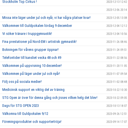
Stockholm Top Cirkus !
2023-12-13 12:42
2023-12-06 20:14
Missa inte läger under jul och nyår, vi har några platser kvar!
2023-12-05 13:08
Välkommen till Guldpokalen lördag 9 december
2023-12-04 12:12
Vi söker tränare i truppgymnastik!
2023-12-04 10:56
Fina prestationer på Nord-EM i artistisk gymnastik!
2023-11-26 08:46
Bokningen för vårens grupper öppnar!
2023-11-24 09:51
Telefontider till kansliet vecka 48 och 49
2023-11-22 08:56
Välkommen på uppvisning 10 december!
2023-11-20 11:05
Välkommen på läger under jul och nyår!
2023-11-07 09:54
Följ oss på sociala medier!
2023-11-02 08:48
Medicinsk support en viktig del av träning
2023-10-22 10:30
STG Open är över för denna gång och jisses vilken helg det blev!
2023-10-22 09:05
Dags för STG OPEN 2023
2023-10-13 18:07
Välkomna till Guldpokalen 9/12
2023-09-26 12:51
Föreningsprodukter och supportertröja!
2023-09-14 17:07