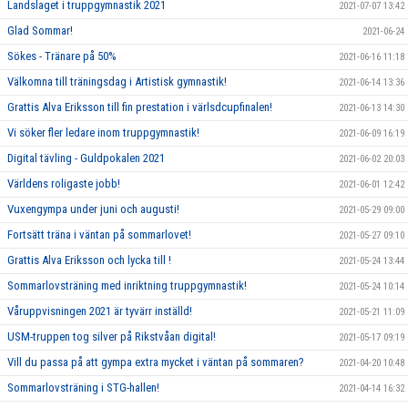
Landslaget i truppgymnastik 2021
2021-07-07 13:42
Glad Sommar!
2021-06-24
Sökes - Tränare på 50%
2021-06-16 11:18
Välkomna till träningsdag i Artistisk gymnastik!
2021-06-14 13:36
Grattis Alva Eriksson till fin prestation i värlsdcupfinalen!
2021-06-13 14:30
Vi söker fler ledare inom truppgymnastik!
2021-06-09 16:19
Digital tävling - Guldpokalen 2021
2021-06-02 20:03
Världens roligaste jobb!
2021-06-01 12:42
Vuxengympa under juni och augusti!
2021-05-29 09:00
Fortsätt träna i väntan på sommarlovet!
2021-05-27 09:10
Grattis Alva Eriksson och lycka till !
2021-05-24 13:44
Sommarlovsträning med inriktning truppgymnastik!
2021-05-24 10:14
Våruppvisningen 2021 är tyvärr inställd!
2021-05-21 11:09
USM-truppen tog silver på Rikstvåan digital!
2021-05-17 09:19
Vill du passa på att gympa extra mycket i väntan på sommaren?
2021-04-20 10:48
Sommarlovsträning i STG-hallen!
2021-04-14 16:32