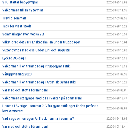
STG startar babygympa!
2020-08-25 12:02
Välkommen till en ny termin!
2020-08-17 11:36
Trevlig sommar!
2020-07-03 09:55
Tack för visat stöd!
2020-05-28 16:22
Sommarläger även vecka 28!
2020-05-25 15:59
Vilket drag det var i Enskedehallen under truppdagen!
2020-05-24 10:04
Vuxengympa med oss under juni och augusti!
2020-05-19 10:00
Lyckad AG-dag !
2020-05-18 16:18
Välkomna till en träningsdag i truppgymnastik!
2020-05-14 18:12
Våruppvisning 2020!
2020-05-11 07:35
Välkomna till en träningsdag i Artistisk Gymnastik!
2020-05-05 15:28
Var med och stötta föreningen!
2020-04-29 08:01
Välkommen att gympa med oss i väntan på sommaren!
2020-04-28 12:47
Hemma i Sverige i sommar ?! Våra gymnastikläger är den perfekta
2020-04-25 09:09
lovaktiviteten!
Vad sägs om en egen AirTrack hemma i sommar?
2020-04-24 18:05
Var med och stötta föreningen!
2020-04-01 11:41