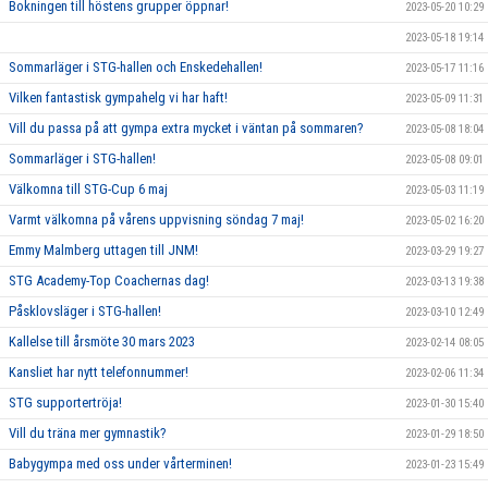
Bokningen till höstens grupper öppnar!
2023-05-20 10:29
2023-05-18 19:14
Sommarläger i STG-hallen och Enskedehallen!
2023-05-17 11:16
Vilken fantastisk gympahelg vi har haft!
2023-05-09 11:31
Vill du passa på att gympa extra mycket i väntan på sommaren?
2023-05-08 18:04
Sommarläger i STG-hallen!
2023-05-08 09:01
Välkomna till STG-Cup 6 maj
2023-05-03 11:19
Varmt välkomna på vårens uppvisning söndag 7 maj!
2023-05-02 16:20
Emmy Malmberg uttagen till JNM!
2023-03-29 19:27
STG Academy-Top Coachernas dag!
2023-03-13 19:38
Påsklovsläger i STG-hallen!
2023-03-10 12:49
Kallelse till årsmöte 30 mars 2023
2023-02-14 08:05
Kansliet har nytt telefonnummer!
2023-02-06 11:34
STG supportertröja!
2023-01-30 15:40
Vill du träna mer gymnastik?
2023-01-29 18:50
Babygympa med oss under vårterminen!
2023-01-23 15:49