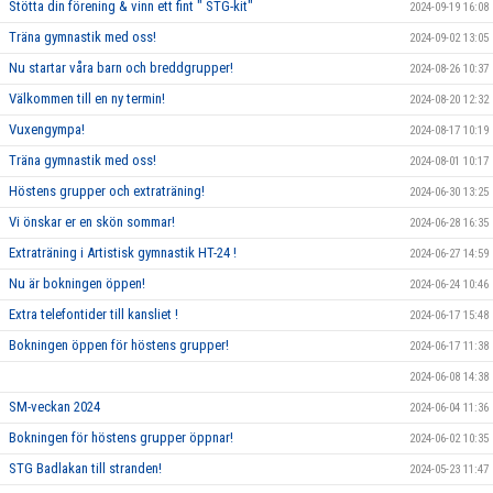
Stötta din förening & vinn ett fint " STG-kit"
2024-09-19 16:08
Träna gymnastik med oss!
2024-09-02 13:05
Nu startar våra barn och breddgrupper!
2024-08-26 10:37
Välkommen till en ny termin!
2024-08-20 12:32
Vuxengympa!
2024-08-17 10:19
Träna gymnastik med oss!
2024-08-01 10:17
Höstens grupper och extraträning!
2024-06-30 13:25
Vi önskar er en skön sommar!
2024-06-28 16:35
Extraträning i Artistisk gymnastik HT-24 !
2024-06-27 14:59
Nu är bokningen öppen!
2024-06-24 10:46
Extra telefontider till kansliet !
2024-06-17 15:48
Bokningen öppen för höstens grupper!
2024-06-17 11:38
2024-06-08 14:38
SM-veckan 2024
2024-06-04 11:36
Bokningen för höstens grupper öppnar!
2024-06-02 10:35
STG Badlakan till stranden!
2024-05-23 11:47