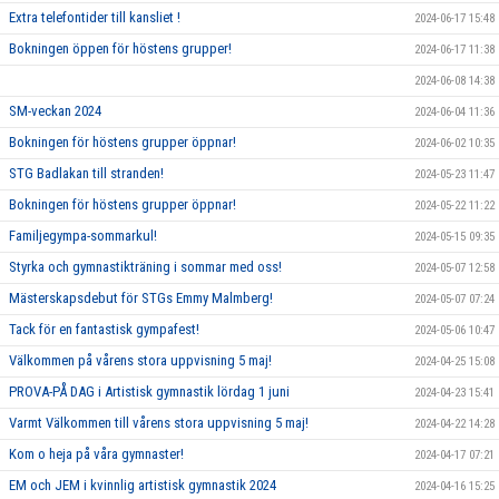
Extra telefontider till kansliet !
2024-06-17 15:48
Bokningen öppen för höstens grupper!
2024-06-17 11:38
2024-06-08 14:38
SM-veckan 2024
2024-06-04 11:36
Bokningen för höstens grupper öppnar!
2024-06-02 10:35
STG Badlakan till stranden!
2024-05-23 11:47
Bokningen för höstens grupper öppnar!
2024-05-22 11:22
Familjegympa-sommarkul!
2024-05-15 09:35
Styrka och gymnastikträning i sommar med oss!
2024-05-07 12:58
Mästerskapsdebut för STGs Emmy Malmberg!
2024-05-07 07:24
Tack för en fantastisk gympafest!
2024-05-06 10:47
Välkommen på vårens stora uppvisning 5 maj!
2024-04-25 15:08
PROVA-PÅ DAG i Artistisk gymnastik lördag 1 juni
2024-04-23 15:41
Varmt Välkommen till vårens stora uppvisning 5 maj!
2024-04-22 14:28
Kom o heja på våra gymnaster!
2024-04-17 07:21
EM och JEM i kvinnlig artistisk gymnastik 2024
2024-04-16 15:25