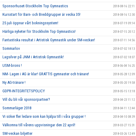
Sponsorhuset-Stockholm Top Gymnastics
2018-08-16 22:11
Kursstart för Barn- och Breddgrupper är vecka 35!
2018-08-16 12:30
25 juli öppnar vårt bokningssystem!
2018-07-19 09:14
Härliga nyheter för Stockholm Top Gymnastics!
2018-07-15 20:12
Fantastiska resultat i Artistisk Gymnastik under SM-veckan!
2018-07-11 14:56
Sommarlov
2018-07-02 18:13
Lagsilver på JNM i Artistisk Gymnastik!
2018-07-02 18:07
USM-brons !
2018-06-04 16:25
NM- Lagen i AG är klar! GRATTIS gymnaster och tränare!
2018-05-28 12:09
Ny AG-tränare !
2018-05-20 19:58
GDPR-INTEGRITETSPOLICY
2018-05-15 13:18
Vill du bli vår sponsorpartner?
2018-04-23 11:12
Sommarläger 2018
2018-04-11 12:44
Vi söker fler ledare som kan hjälpa till i våra grupper !
2018-04-10 08:39
Välkomna till vårens uppvisningar den 22 april!
2018-03-27 15:31
SM-veckan biljetter
2018-03-26 12:49