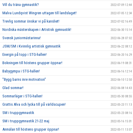
Vill du träna gymnastik?
2022-07-09 12:44
Malva Lundqvist Wingren uttagen till landslaget!
2022-07-05 12:34
Trevlig sommar önskar vi på kansliet!
2022-07-02 16:49
Nordiska mästerskapen i Artistisk gymnastik!
2022-06-30 15:14
Svensk juniormästarinna!
2022-06-28 07:02
JSM/SM i Kvinnlig artistisk gymnastik
2022-06-22 08:12
Energin på topp i STG-hallen!
2022-06-20 16:29
Bokningen till höstens grupper öppnar!
2022-06-19 08:31
Babygympa i STG-hallen!
2022-06-16 12:14
”Bygg barns inre motivation”
2022-06-10 12:50
Glad sommar!
2022-06-08 14:43
Sommarläger i STG-hallen!
2022-05-30 08:55
Grattis Alva och lycka till på världscupen!
2022-05-23 11:13
SM i truppgymnastik
2022-05-23 08:16
SM i truppgymnastik 21-22 maj
2022-05-16 15:01
Anmälan till höstens grupper öppnar!
2022-05-11 13:07