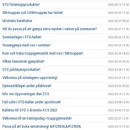
STG föreningsprodukter!
2022-05-10 12:34
SM-truppen och USM-truppen har tävlat!
2022-05-09 13:20
Idrottens berättelse
2022-04-29 08:54
Vill du passa på att gympa extra mycket i väntan på sommaren?
2022-04-27 11:06
Sommarläger i STG-hallen!
2022-04-26 14:26
Vuxengympa med oss i sommar!
2022-04-25 13:36
Kom och träna truppgymnastik med oss i SM-truppen!
2022-03-30 18:45
Vilken fantastisk gympafest!
2022-03-29 09:52
STG jubileumsprodukter!
2022-03-28 11:05
Välkomna på söndagens uppvisning!
2022-03-25 18:12
Gymnastikläger under påsklovet!
2022-03-25 09:50
Info om Uppvisningen den 27/3
2022-03-10 15:35
Full rulle i STG-hallen under sportlovet!
2022-03-08 10:46
Kallelse till STG´s årsmöte 31/3 2022
2022-03-03 10:20
Välkomna till en träningsdag i truppgymnastik!
2022-02-21 12:01
Passa på att boka extraträning! &#129336;&#129336;
2022-02-15 15:06