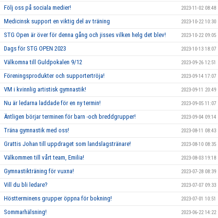
Följ oss på sociala medier!
2023-11-02 08:48
Medicinsk support en viktig del av träning
2023-10-22 10:30
STG Open är över för denna gång och jisses vilken helg det blev!
2023-10-22 09:05
Dags för STG OPEN 2023
2023-10-13 18:07
Välkomna till Guldpokalen 9/12
2023-09-26 12:51
Föreningsprodukter och supportertröja!
2023-09-14 17:07
VM i kvinnlig artistisk gymnastik!
2023-09-11 20:49
Nu är ledarna laddade för en ny termin!
2023-09-05 11:07
Äntligen börjar terminen för barn -och breddgrupper!
2023-09-04 09:14
Träna gymnastik med oss!
2023-08-11 08:43
Grattis Johan till uppdraget som landslagstränare!
2023-08-10 08:35
Välkommen till vårt team, Emilia!
2023-08-03 19:18
Gymnastikträning för vuxna!
2023-07-28 08:39
Vill du bli ledare?
2023-07-07 09:33
Höstterminens grupper öppna för bokning!
2023-07-01 10:51
Sommarhälsning!
2023-06-22 14:22