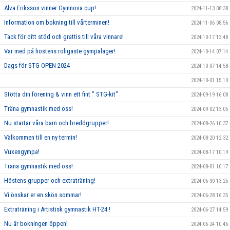
Alva Eriksson vinner Gymnova cup!
2024-11-13 08:38
Information om bokning till vårterminen!
2024-11-06 08:56
Tack för ditt stöd och grattis till våra vinnare!
2024-10-17 13:48
Var med på höstens roligaste gympaläger!
2024-10-14 07:14
Dags för STG OPEN 2024
2024-10-07 14:58
2024-10-01 15:10
Stötta din förening & vinn ett fint " STG-kit"
2024-09-19 16:08
Träna gymnastik med oss!
2024-09-02 13:05
Nu startar våra barn och breddgrupper!
2024-08-26 10:37
Välkommen till en ny termin!
2024-08-20 12:32
Vuxengympa!
2024-08-17 10:19
Träna gymnastik med oss!
2024-08-01 10:17
Höstens grupper och extraträning!
2024-06-30 13:25
Vi önskar er en skön sommar!
2024-06-28 16:35
Extraträning i Artistisk gymnastik HT-24 !
2024-06-27 14:59
Nu är bokningen öppen!
2024-06-24 10:46