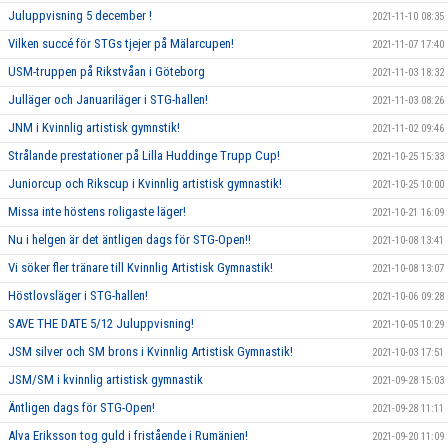
Juluppvisning 5 december !
2021-11-10 08:35
Vilken succé för STGs tjejer på Mälarcupen!
2021-11-07 17:40
USM-truppen på Rikstvåan i Göteborg
2021-11-03 18:32
Julläger och Januariläger i STG-hallen!
2021-11-03 08:26
JNM i Kvinnlig artistisk gymnstik!
2021-11-02 09:46
Strålande prestationer på Lilla Huddinge Trupp Cup!
2021-10-25 15:33
Juniorcup och Rikscup i Kvinnlig artistisk gymnastik!
2021-10-25 10:00
Missa inte höstens roligaste läger!
2021-10-21 16:09
Nu i helgen är det äntligen dags för STG-Open!!
2021-10-08 13:41
Vi söker fler tränare till Kvinnlig Artistisk Gymnastik!
2021-10-08 13:07
Höstlovsläger i STG-hallen!
2021-10-06 09:28
SAVE THE DATE 5/12 Juluppvisning!
2021-10-05 10:29
JSM silver och SM brons i Kvinnlig Artistisk Gymnastik!
2021-10-03 17:51
JSM/SM i kvinnlig artistisk gymnastik
2021-09-28 15:03
Äntligen dags för STG-Open!
2021-09-28 11:11
Alva Eriksson tog guld i fristående i Rumänien!
2021-09-20 11:09