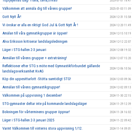
Toptjejernas dag! Träna, tävla,trivas!
2025-01-07 18:47
Välkommen att anmäla dig till vårens grupper!
2025-01-03 11:09
Gott Nytt År!
2024-12-31 15:58
Vi önskar er alla en riktigt God Jul & Gott Nytt År !
2024-12-20 11:49
Amälan till våra gymnatikgrupper är öppen!
2024-12-15 10:19
Alva Eriksson kritiserar landslagsledningen
2024-12-12 22:07
Läger i STG-hallen 2-3 januari
2024-12-08 19:32
Anmälan till vårens grupper + extraträning!
2024-12-07 15:20
Reflektioner efter STG:s möte med Gymnastikförbundet gällande
2024-12-06 10:56
landslagsverksamhet KvAG
Köp din uppesittarlott -Stötta samtidigt STG!
2024-12-03 09:36
Anmälan till vårens gymnastikgrupper!
2024-12-02 09:13
Välkommen på uppvisning 1 december!
2024-11-30 22:15
STG-gymnaster deltar inte på kommande landslagsläger
2024-11-29 12:39
Bokningen för vårterminens grupper öppnar!
2024-11-24 16:02
Läger i STG-hallen 2-3 januari 2025
2024-11-22 09:42
Varmt Välkommen till vinterns stora uppvisning 1/12.
2024-11-14 09:01