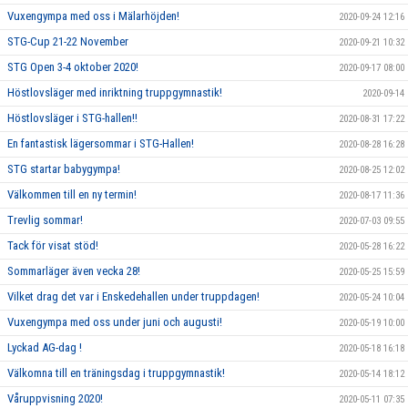
Vuxengympa med oss i Mälarhöjden!
2020-09-24 12:16
STG-Cup 21-22 November
2020-09-21 10:32
STG Open 3-4 oktober 2020!
2020-09-17 08:00
Höstlovsläger med inriktning truppgymnastik!
2020-09-14
Höstlovsläger i STG-hallen!!
2020-08-31 17:22
En fantastisk lägersommar i STG-Hallen!
2020-08-28 16:28
STG startar babygympa!
2020-08-25 12:02
Välkommen till en ny termin!
2020-08-17 11:36
Trevlig sommar!
2020-07-03 09:55
Tack för visat stöd!
2020-05-28 16:22
Sommarläger även vecka 28!
2020-05-25 15:59
Vilket drag det var i Enskedehallen under truppdagen!
2020-05-24 10:04
Vuxengympa med oss under juni och augusti!
2020-05-19 10:00
Lyckad AG-dag !
2020-05-18 16:18
Välkomna till en träningsdag i truppgymnastik!
2020-05-14 18:12
Våruppvisning 2020!
2020-05-11 07:35