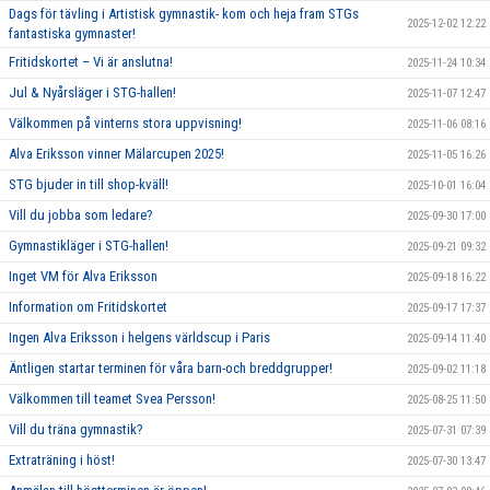
Dags för tävling i Artistisk gymnastik- kom och heja fram STGs
2025-12-02 12:22
fantastiska gymnaster!
Fritidskortet – Vi är anslutna!
2025-11-24 10:34
Jul & Nyårsläger i STG-hallen!
2025-11-07 12:47
Välkommen på vinterns stora uppvisning!
2025-11-06 08:16
Alva Eriksson vinner Mälarcupen 2025!
2025-11-05 16:26
STG bjuder in till shop-kväll!
2025-10-01 16:04
Vill du jobba som ledare?
2025-09-30 17:00
Gymnastikläger i STG-hallen!
2025-09-21 09:32
Inget VM för Alva Eriksson
2025-09-18 16:22
Information om Fritidskortet
2025-09-17 17:37
Ingen Alva Eriksson i helgens världscup i Paris
2025-09-14 11:40
Äntligen startar terminen för våra barn-och breddgrupper!
2025-09-02 11:18
Välkommen till teamet Svea Persson!
2025-08-25 11:50
Vill du träna gymnastik?
2025-07-31 07:39
Extraträning i höst!
2025-07-30 13:47