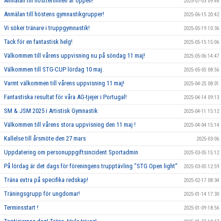
Anmälan till höstterminen är öppen!
2025-07-03 09:46
Anmälan till höstens gymnastikgrupper!
2025-06-15 20:42
Vi söker tränare i truppgymnastik!
2025-05-19 10:36
Tack för en fantastisk helg!
2025-05-15 15:06
Välkommen till vårens uppvisning nu på söndag 11 maj!
2025-05-06 14:47
Välkommen till STG-CUP lördag 10 maj.
2025-05-05 08:56
Varmt välkommen till vårens uppvisning 11 maj!
2025-04-25 08:01
Fantastiska resultat för våra AG-tjejer i Portugal!
2025-04-14 09:13
SM & JSM 2025 i Artistisk Gymnastik
2025-04-11 15:12
Välkommen till vårens stora uppvisning den 11 maj !
2025-04-04 15:14
Kallelse till årsmöte den 27 mars
2025-03-06
Uppdatering om personuppgiftsincident Sportadmin
2025-03-05 15:12
På lördag är det dags för föreningens trupptävling "STG Open light"
2025-03-05 12:59
Träna extra på specifika redskap!
2025-02-17 08:34
Träningsgrupp för ungdomar!
2025-01-14 17:30
Terminsstart !
2025-01-09 18:56