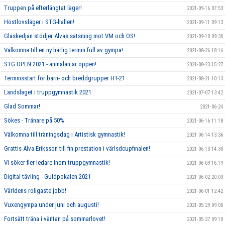
Truppen på efterlängtat läger!
2021-09-16 07:53
Höstlovsläger i STG-hallen!
2021-09-11 09:13
Glaskedjan stödjer Alvas satsning mot VM och OS!
2021-09-10 09:30
Välkomna till en ny härlig termin full av gympa!
2021-08-26 18:16
STG OPEN 2021 - anmälan är öppen!
2021-08-23 15:27
Terminsstart för barn- och breddgrupper HT-21
2021-08-21 10:13
Landslaget i truppgymnastik 2021
2021-07-07 13:42
Glad Sommar!
2021-06-24
Sökes - Tränare på 50%
2021-06-16 11:18
Välkomna till träningsdag i Artistisk gymnastik!
2021-06-14 13:36
Grattis Alva Eriksson till fin prestation i värlsdcupfinalen!
2021-06-13 14:30
Vi söker fler ledare inom truppgymnastik!
2021-06-09 16:19
Digital tävling - Guldpokalen 2021
2021-06-02 20:03
Världens roligaste jobb!
2021-06-01 12:42
Vuxengympa under juni och augusti!
2021-05-29 09:00
Fortsätt träna i väntan på sommarlovet!
2021-05-27 09:10