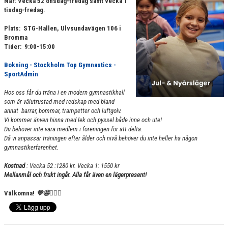
När: Vecka 52 onsdag-fredag samt vecka 1
VÄRDEGRUND
tisdag-fredag.
Plats: STG-Hallen, Ulvsundavägen 106 i
FÖRENINGSPRODUKTER
Bromma
Tider: 9:00-15:00
KONTAKT
Bokning - Stockholm Top Gymnastics -
SportAdmin
MÄRKESTAGNING
Hos oss får du träna i en modern gymnastikhall
som är välutrustad med redskap med bland
annat barrar, bommar, trampetter och luftgolv.
Vi kommer änven hinna med lek och pyssel både inne och ute!
Du behöver inte vara medlem i föreningen för att delta.
Då vi anpassar träningen efter ålder och nivå behöver du inte heller ha någon
gymnastikerfarenhet.
Kostnad
: Vecka 52 :1280 kr. Vecka 1: 1550 kr
Mellanmål och frukt ingår. Alla får även en lägerpresent!
Välkomna!
💜🤩🤸🏻‍♀️