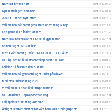
Nordiskt brons i barr !
2024-04-14 07:58
Gymnastikläger i sommar!
2024-04-04 08:32
JOYNA - Ett helt nytt lotteri!
2024-04-03 17:12
Välkommen på föreningens stora uppvisning 5 maj!
2024-04-02 10:08
Köp gärna din påsklott online!
2024-03-27 11:59
Nordiska mästerskapen i Artistisk gymnastik!
2024-03-26 17:24
Sommarläger i STG-hallen!
2024-03-23 10:03
Stötta vår förening - KÖP BINGOLOTTER TILL PÅSK!
2024-03-21 10:17
STG bjuder in till Riksmästerskap samt STG Cup
2024-03-18 08:50
Kallelse till årsmöte den 27 mars
2024-03-07 19:30
Välkommen på gymnastikläger under påsklovet!
2024-03-05 10:15
Medlemsundersökning 2023
2024-02-05 09:06
Vi välkomnar Ebba till vår truppsektion!
2024-01-29 19:00
STG Academy - TopCoachernas Dag
2024-01-26 12:04
Folkspels storsatsning JOYNA !
2024-01-26 08:25
Äntligen startar terminen för våra barn- och breddgrupper!
2024-01-17 11:18