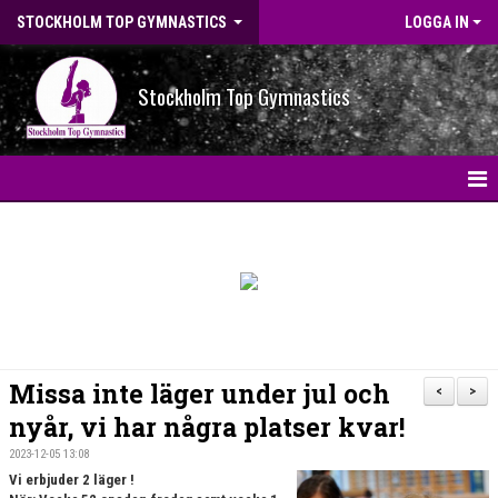
STOCKHOLM TOP GYMNASTICS
LOGGA IN
Stockholm Top Gymnastics
HEM
NYHETER
BILDGALLERI
NYHETSARKIV
Missa inte läger under jul och
<
>
OM FÖRENINGEN
nyår, vi har några platser kvar!
2023-12-05 13:08
STG-HALLEN
Vi erbjuder 2 läger !