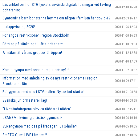
Läs artikel om hur STG lyckats använda digitala lösningar vid tävling
2020-12-18 16:28
och träning
Symtomfria barn bör stanna hemma om någon i familjen har covid-19
2020-12-03 16:17
Juluppvisning 2020!
2020-11-26 12:03
Förlängda restriktioner i region Stockholm
2020-11-20 16:53
Förslag på sänkning till åtta deltagare
2020-11-18 09:03
Anmälan till vårens grupper är öppen!
2020-11-12 12:58
2020-11-10 17:39
Kom o gympa med oss under jul och nyår!
2020-11-02 08:57
Information med anledning av de nya restriktionerna i region
2020-10-29 17:41
Stockholms län
Babygympa med oss i STG-hallen. Ny period startar!
2020-10-21 08:38
Svenska juniormästare i lag!
2020-10-14 08:35
”Livesändningarna blev en räddare i nöden”
2020-10-07 15:11
JSM/SM i kvinnlig artistisk gymnastik
2020-10-06 10:10
Vuxengympa med oss på fredagar i STG-hallen!
2020-10-05 10:35
Se STG Open LIVE i helgen !!
2020-10-02 10:55