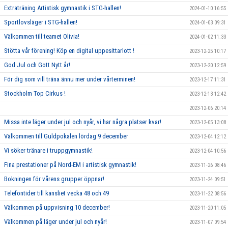
Extraträning Artistisk gymnastik i STG-hallen!
2024-01-10 16:55
Sportlovsläger i STG-hallen!
2024-01-03 09:31
Välkommen till teamet Olivia!
2024-01-02 11:33
Stötta vår förening! Köp en digital uppesittarlott !
2023-12-25 10:17
God Jul och Gott Nytt år!
2023-12-20 12:59
För dig som vill träna ännu mer under vårterminen!
2023-12-17 11:31
Stockholm Top Cirkus !
2023-12-13 12:42
2023-12-06 20:14
Missa inte läger under jul och nyår, vi har några platser kvar!
2023-12-05 13:08
Välkommen till Guldpokalen lördag 9 december
2023-12-04 12:12
Vi söker tränare i truppgymnastik!
2023-12-04 10:56
Fina prestationer på Nord-EM i artistisk gymnastik!
2023-11-26 08:46
Bokningen för vårens grupper öppnar!
2023-11-24 09:51
Telefontider till kansliet vecka 48 och 49
2023-11-22 08:56
Välkommen på uppvisning 10 december!
2023-11-20 11:05
Välkommen på läger under jul och nyår!
2023-11-07 09:54