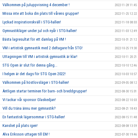
Välkommen på juluppvisning 4 december !
2022-11-28 11:45
Missa inte att boka din plats till vårens grupper!
2022-11-25 12:22
Lyckad inspirationskväll i STG-hallen!
2022-11-18 08:03
Gymnastikläger under jul och nyår i STG-hallen!
2022-11-03 12:49
Bästa lagresultat för ett damlag på VM !
2022-10-31 21:12
VM i artistisk gymnastik med 2 deltagare från STG!
2022-10-25 19:30
Uttagningen till VM i artistisk gymnastik är klar!
2022-10-11 20:21
STG Open är slut för denna gång...
2022-10-10 12:46
I helgen är det dags för STG Open 2022!
2022-10-03 10:57
Välkommen på höstlovsläger i STG-hallen!
2022-09-05 08:12
Äntligen startar terminen för barn- och breddgrupper!
2022-08-30 15:01
Vi tackar vår sponsor Glaskedjan!
2022-08-22 10:03
Vill du träna ännu mer gymnastik?
2022-08-21 18:43
En fantastisk lägersommar i STG-hallen!
2022-08-15 11:48
Kansliet på plats igen!
2022-08-08 13:59
Alva Eriksson uttagen till EM !
2022-07-30 19:46