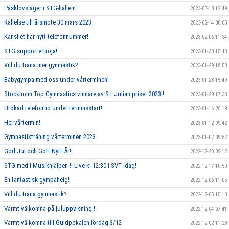
Påsklovsläger i STG-hallen!
2023-03-10 12:49
Kallelse till årsmöte 30 mars 2023
2023-02-14 08:05
Kansliet har nytt telefonnummer!
2023-02-06 11:34
STG supportertröja!
2023-01-30 15:40
Vill du träna mer gymnastik?
2023-01-29 18:50
Babygympa med oss under vårterminen!
2023-01-23 15:49
Stockholm Top Gymnastics vinnare av S:t Julian priset 2023!!
2023-01-20 17:30
Utökad telefontid under terminsstart!
2023-01-16 20:19
Hej vårtermin!
2023-01-12 09:42
Gymnastikträning vårterminen 2023
2023-01-02 09:52
God Jul och Gott Nytt År!
2022-12-20 09:12
STG med i Musikhjälpen !! Live kl 12:30 i SVT idag!
2022-12-17 10:50
En fantastisk gympahelg!
2022-12-06 11:05
Vill du träna gymnastik?
2022-12-05 15:10
Varmt välkomna på juluppvisning !
2022-12-04 07:41
Varmt välkomna till Guldpokalen lördag 3/12
2022-12-02 11:28