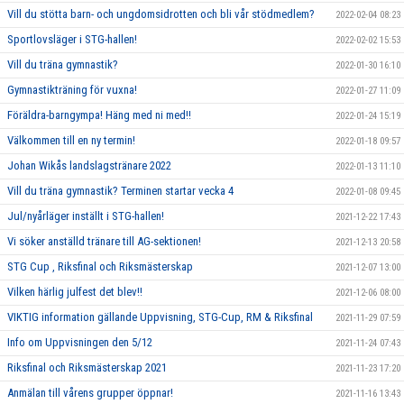
Vill du stötta barn- och ungdomsidrotten och bli vår stödmedlem?
2022-02-04 08:23
Sportlovsläger i STG-hallen!
2022-02-02 15:53
Vill du träna gymnastik?
2022-01-30 16:10
Gymnastikträning för vuxna!
2022-01-27 11:09
Föräldra-barngympa! Häng med ni med!!
2022-01-24 15:19
Välkommen till en ny termin!
2022-01-18 09:57
Johan Wikås landslagstränare 2022
2022-01-13 11:10
Vill du träna gymnastik? Terminen startar vecka 4
2022-01-08 09:45
Jul/nyårläger inställt i STG-hallen!
2021-12-22 17:43
Vi söker anställd tränare till AG-sektionen!
2021-12-13 20:58
STG Cup , Riksfinal och Riksmästerskap
2021-12-07 13:00
Vilken härlig julfest det blev!!
2021-12-06 08:00
VIKTIG information gällande Uppvisning, STG-Cup, RM & Riksfinal
2021-11-29 07:59
Info om Uppvisningen den 5/12
2021-11-24 07:43
Riksfinal och Riksmästerskap 2021
2021-11-23 17:20
Anmälan till vårens grupper öppnar!
2021-11-16 13:43