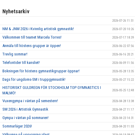
Nyhetsarkiv
2026-07-26 11:51
NM & JNM 2026 i Kvinnlig artistisk gymnastik!
2026-07-20 10:26
Välkommen till teamet Marcela Torres!
2026-07-17 18:39
Anmäla till höstens grupper är öppen!
2026-06-22 07:56
Trevlig sommar!
2026-06-16 20:21
Telefontider till kansliet!
2026-06-09 11:56
Bokningen för höstens gymnastikgrupper öppnar!
2026-05-28 13:35
Dags för ungdoms-SM i truppgymnastik!
2026-05-27 15:22
HISTORISKT GULDREGN FÖR STOCKHOLM TOP GYMNASTICS I
2026-05-25 12:48
MALMÖ!
Vuxengympa i väntan på semestern!
2026-04-28 13:38
SM 2026 i Artistisk Gymnastik
2026-04-27 11:17
Gympa i väntan på sommaren!
2026-04-23 14:31
Sommarläger 2026!
2026-04-20 11:03
Välkomna på uppvisning idag!
2026-04-19 08:42