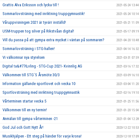
Grattis Alva Eriksson och lycka till !
2021-05-24 13:44
Sommarlovsträning med inriktning truppgymnastik!
2021-05-24 10:14
Våruppvisningen 2021 är tyvärr inställd!
2021-05-21 11:09
USM-truppen tog silver på Rikstvåan digital!
2021-05-17 09:19
Vill du passa på att gympa extra mycket i väntan på sommaren?
2021-04-20 10:48
Sommarlovsträning i STG-hallen!
2021-04-14 16:32
Vi välkomnar nya styrelsen
2021-03-31 07:59
Digital ta&#776;vling - STG-Cup 2021- Kvinnlig AG
2021-03-16 17:32
Välkommen till STG´S Årsmöte 30/3
2021-03-09 16:10
Information gällande sportlovet och vecka 10
2021-03-04 11:20
Sportlovsträning med inriktning truppgymnastik
2021-02-16 19:10
Vårterminen startar vecka 5
2021-01-25 11:56
Välkommen till en ny termin!
2021-01-20 15:04
Anmälan till gympa vårterminen -21
2021-01-04 12:28
God Jul och Gott Nytt År!
2020-12-22 10:53
Musikhjälpen - Ett steg på händer för varje krona!
2020-12-18 17:09