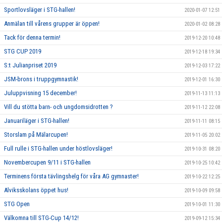
Sportlovsläger i STG-hallen!
2020-01-07 12:51
Anmälan till vårens grupper är öppen!
2020-01-02 08:28
Tack för denna termin!
2019-12-20 10:48
STG CUP 2019
2019-12-18 19:34
S:t Julianpriset 2019
2019-12-03 17:22
JSM-brons i truppgymnastik!
2019-12-01 16:30
Juluppvisning 15 december!
2019-11-13 11:13
Vill du stötta barn- och ungdomsidrotten ?
2019-11-12 22:08
Januariläger i STG-hallen!
2019-11-11 08:15
Storslam på Mälarcupen!
2019-11-05 20:02
Full rulle i STG-hallen under höstlovsläger!
2019-10-31 08:20
Novembercupen 9/11 i STG-hallen
2019-10-25 10:42
Terminens första tävlingshelg för våra AG gymnaster!
2019-10-22 12:25
Alviksskolans öppet hus!
2019-10-09 09:58
STG Open
2019-10-01 11:30
Välkomna till STG-Cup 14/12!
2019-09-12 15:34