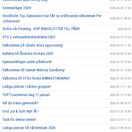
Sommarläger 2026!
2026-03-30 17:03
Stockholm Top Gymnastics har fått ny ordförande-välkommen Per
2026-03-27 08:03
Johansson!
Stötta vår förening - KÖP BINGOLOTTER TILL PÅSK!
2026-03-26
STG´s verksamhetsberättelse 2025
2026-03-19 18:20
Välkommen på vårens stora uppvisning!
2026-03-18 11:35
Kallelse till Årsmöte 26 mars 2026
2026-03-05 15:40
Gymnastikläger under påsklovet!
2026-02-27 10:56
Välkommen till teamet Melissa Sandberg!
2026-01-31 13:00
Välkomna till STGs första MÄRKESTAGNING!
2026-01-28 09:50
Lediga platser i vårens grupper!
2026-01-13 11:06
TOP-Coachernas dag 11 januari
2026-01-12 10:40
Vill du träna gymnastik?
2026-01-08 09:37
God Jul & Gott Nytt År !
2025-12-23 14:04
Tack för denna termin!
2025-12-18 11:21
Lediga platser till vårterminen 2026
2025-12-08 09:26