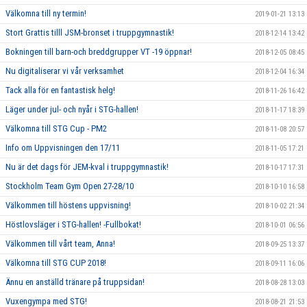
Välkomna till ny termin!
2019-01-21 13:13
Stort Grattis tilll JSM-bronset i truppgymnastik!
2018-12-14 13:42
Bokningen till barn-och breddgrupper VT -19 öppnar!
2018-12-05 08:45
Nu digitaliserar vi vår verksamhet
2018-12-04 16:34
Tack alla för en fantastisk helg!
2018-11-26 16:42
Läger under jul- och nyår i STG-hallen!
2018-11-17 18:39
Välkomna till STG Cup - PM2
2018-11-08 20:57
Info om Uppvisningen den 17/11
2018-11-05 17:21
Nu är det dags för JEM-kval i truppgymnastik!
2018-10-17 17:31
Stockholm Team Gym Open 27-28/10
2018-10-10 16:58
Välkommen till höstens uppvisning!
2018-10-02 21:34
Höstlovsläger i STG-hallen! -Fullbokat!
2018-10-01 06:56
Välkommen till vårt team, Anna!
2018-09-25 13:37
Välkomna till STG CUP 2018!
2018-09-11 16:06
Ännu en anställd tränare på truppsidan!
2018-08-28 13:03
Vuxengympa med STG!
2018-08-21 21:53