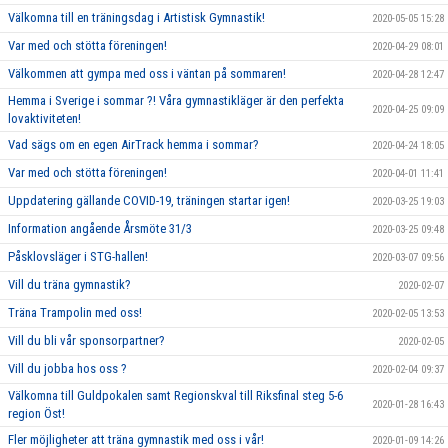
Välkomna till en träningsdag i Artistisk Gymnastik!
2020-05-05 15:28
Var med och stötta föreningen!
2020-04-29 08:01
Välkommen att gympa med oss i väntan på sommaren!
2020-04-28 12:47
Hemma i Sverige i sommar ?! Våra gymnastikläger är den perfekta
2020-04-25 09:09
lovaktiviteten!
Vad sägs om en egen AirTrack hemma i sommar?
2020-04-24 18:05
Var med och stötta föreningen!
2020-04-01 11:41
Uppdatering gällande COVID-19, träningen startar igen!
2020-03-25 19:03
Information angående Årsmöte 31/3
2020-03-25 09:48
Påsklovsläger i STG-hallen!
2020-03-07 09:56
Vill du träna gymnastik?
2020-02-07
Träna Trampolin med oss!
2020-02-05 13:53
Vill du bli vår sponsorpartner?
2020-02-05
Vill du jobba hos oss ?
2020-02-04 09:37
Välkomna till Guldpokalen samt Regionskval till Riksfinal steg 5-6
2020-01-28 16:43
region Öst!
Fler möjligheter att träna gymnastik med oss i vår!
2020-01-09 14:26