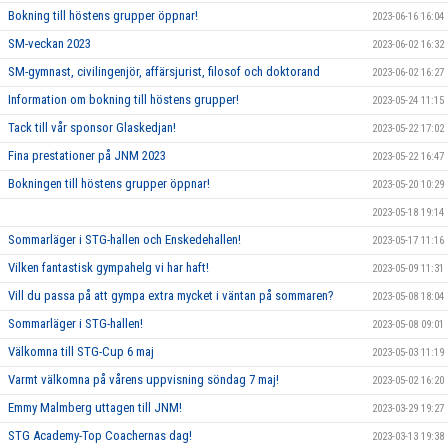
Bokning till höstens grupper öppnar!
2023-06-16 16:04
SM-veckan 2023
2023-06-02 16:32
SM-gymnast, civilingenjör, affärsjurist, filosof och doktorand
2023-06-02 16:27
Information om bokning till höstens grupper!
2023-05-24 11:15
Tack till vår sponsor Glaskedjan!
2023-05-22 17:02
Fina prestationer på JNM 2023
2023-05-22 16:47
Bokningen till höstens grupper öppnar!
2023-05-20 10:29
2023-05-18 19:14
Sommarläger i STG-hallen och Enskedehallen!
2023-05-17 11:16
Vilken fantastisk gympahelg vi har haft!
2023-05-09 11:31
Vill du passa på att gympa extra mycket i väntan på sommaren?
2023-05-08 18:04
Sommarläger i STG-hallen!
2023-05-08 09:01
Välkomna till STG-Cup 6 maj
2023-05-03 11:19
Varmt välkomna på vårens uppvisning söndag 7 maj!
2023-05-02 16:20
Emmy Malmberg uttagen till JNM!
2023-03-29 19:27
STG Academy-Top Coachernas dag!
2023-03-13 19:38