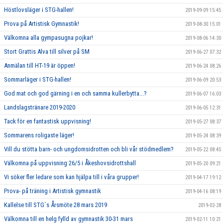
Höstlovsläger i STG-hallen!
2019-09-09 15:45
Prova på Artistisk Gymnastik!
2019-08-30 15:01
Välkomna alla gympasugna pojkar!
2019-08-06 14:30
Stort Grattis Alva till silver på SM
2019-06-27 07:32
Anmälan till HT-19 är öppen!
2019-06-24 08:26
Sommarläger i STG-hallen!
2019-06-09 20:53
God mat och god gärning i en och samma kullerbytta...?
2019-06-07 16:03
Landslagstränare 2019-2020
2019-06-05 12:31
Tack för en fantastisk uppvisning!
2019-05-27 08:37
Sommarens roligaste läger!
2019-05-24 08:39
Vill du stötta barn- och ungdomsidrotten och bli vår stödmedlem?
2019-05-22 08:45
Välkomna på uppvisning 26/5 i Åkeshovsidrottshall
2019-05-20 09:21
Vi söker fler ledare som kan hjälpa till i våra grupper!
2019-04-17 19:12
Prova- på träning i Artistisk gymnastik
2019-04-16 08:19
Kallelse till STG´s Årsmöte 28 mars 2019
2019-02-28
Välkomna till en helg fylld av gymnastik 30-31 mars
2019-02-11 10:21