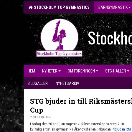
STOCKHOLM TOP GYMNASTICS
BARNGYMNASTIK
Stockh
HEM
NYHETER
OM FÖRENINGEN
STG-HALLEN
BILDGALLERI
NYHETSARKIV
STG bjuder in till Riksmäster
Cup
2024-03-18 08:50
Lördag den 20 april, arrangerar vi Riksmästerskapen steg 7-10 i
kvinnlig artistisk gymnastik i Åkehovshallen. Inbjudan
Inbjudan RM