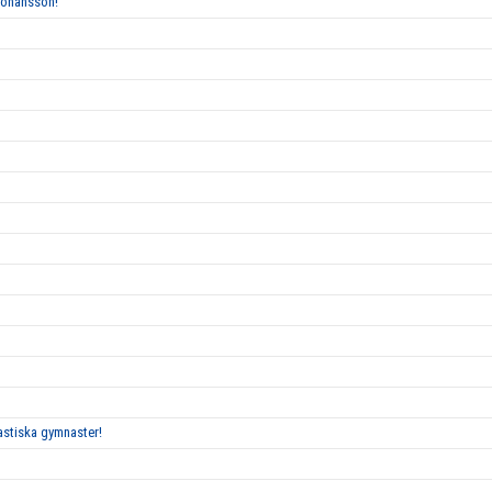
Johansson!
tastiska gymnaster!