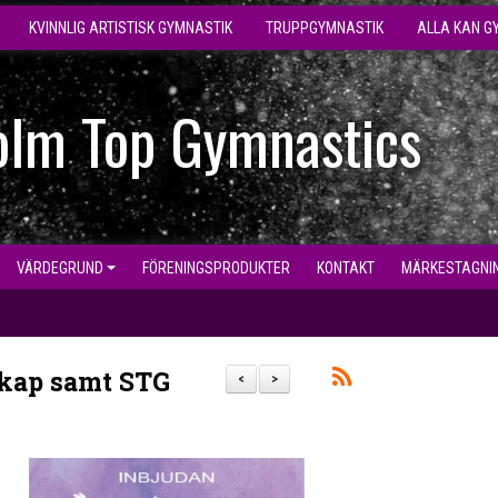
KVINNLIG ARTISTISK GYMNASTIK
TRUPPGYMNASTIK
ALLA KAN G
olm Top Gymnastics
VÄRDEGRUND
FÖRENINGSPRODUKTER
KONTAKT
MÄRKESTAGNI
skap samt STG
<
>