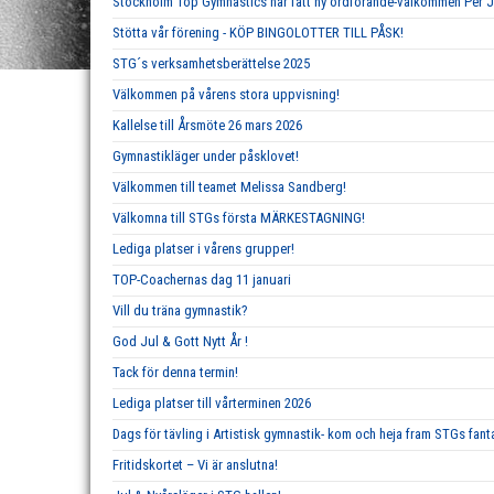
Stockholm Top Gymnastics har fått ny ordförande-välkommen Per 
Stötta vår förening - KÖP BINGOLOTTER TILL PÅSK!
STG´s verksamhetsberättelse 2025
Välkommen på vårens stora uppvisning!
Kallelse till Årsmöte 26 mars 2026
Gymnastikläger under påsklovet!
Välkommen till teamet Melissa Sandberg!
Välkomna till STGs första MÄRKESTAGNING!
Lediga platser i vårens grupper!
TOP-Coachernas dag 11 januari
Vill du träna gymnastik?
God Jul & Gott Nytt År !
Tack för denna termin!
Lediga platser till vårterminen 2026
Dags för tävling i Artistisk gymnastik- kom och heja fram STGs fan
Fritidskortet – Vi är anslutna!