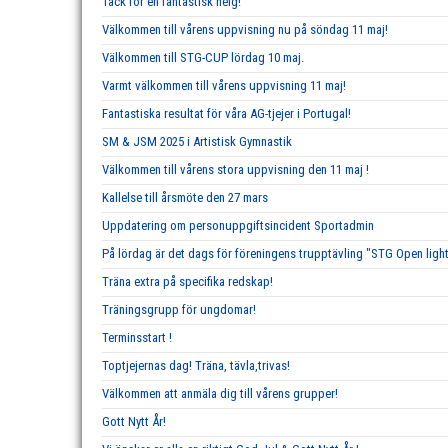
Tack för en fantastisk helg!
Välkommen till vårens uppvisning nu på söndag 11 maj!
Välkommen till STG-CUP lördag 10 maj.
Varmt välkommen till vårens uppvisning 11 maj!
Fantastiska resultat för våra AG-tjejer i Portugal!
SM & JSM 2025 i Artistisk Gymnastik
Välkommen till vårens stora uppvisning den 11 maj !
Kallelse till årsmöte den 27 mars
Uppdatering om personuppgiftsincident Sportadmin
På lördag är det dags för föreningens trupptävling "STG Open ligh
Träna extra på specifika redskap!
Träningsgrupp för ungdomar!
Terminsstart !
Toptjejernas dag! Träna, tävla,trivas!
Välkommen att anmäla dig till vårens grupper!
Gott Nytt År!