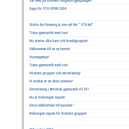
Var med på höstens roligaste gympaläger!
Dags för STG OPEN 2024
Stötta din förening & vinn ett fint " STG-kit"
Träna gymnastik med oss!
Nu startar våra barn och breddgrupper!
Välkommen till en ny termin!
Vuxengympa!
Träna gymnastik med oss!
Höstens grupper och extraträning!
Vi önskar er en skön sommar!
Extraträning i Artistisk gymnastik HT-24 !
Nu är bokningen öppen!
Extra telefontider till kansliet !
Bokningen öppen för höstens grupper!