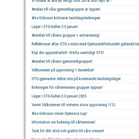
Vi önskar er alla en riktigt God Jul & Gott Nytt År !
Amälan till våra gymnatikgrupper är öppen!
Alva Eriksson kritiserar landslagsledningen
Läger i STG-hallen 2-3 januari
Anmälan till vårens grupper + extraträning!
Reflektioner efter STG:s möte med Gymnastikförbundet gällande 
Köp din uppesittarlott -Stötta samtidigt STG!
Anmälan till vårens gymnastikgrupper!
Välkommen på uppvisning 1 december!
STG-gymnaster deltar inte på kommande landslagsläger
Bokningen för vårterminens grupper öppnar!
Läger i STG-hallen 2-3 januari 2025
Varmt Välkommen till vinterns stora uppvisning 1/12.
Alva Eriksson vinner Gymnova cup!
Information om bokning till vårterminen!
Tack för ditt stöd och grattis till våra vinnare!