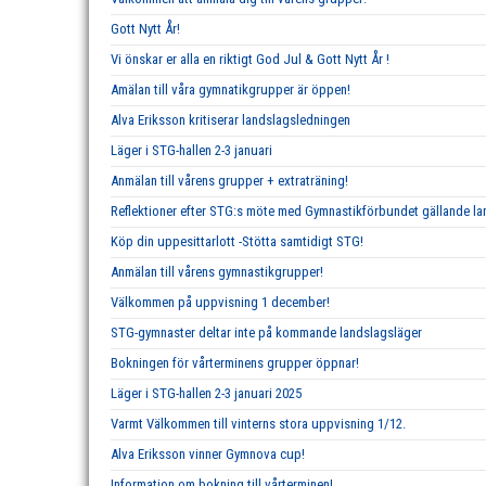
Gott Nytt År!
Vi önskar er alla en riktigt God Jul & Gott Nytt År !
Amälan till våra gymnatikgrupper är öppen!
Alva Eriksson kritiserar landslagsledningen
Läger i STG-hallen 2-3 januari
Anmälan till vårens grupper + extraträning!
Reflektioner efter STG:s möte med Gymnastikförbundet gällande 
Köp din uppesittarlott -Stötta samtidigt STG!
Anmälan till vårens gymnastikgrupper!
Välkommen på uppvisning 1 december!
STG-gymnaster deltar inte på kommande landslagsläger
Bokningen för vårterminens grupper öppnar!
Läger i STG-hallen 2-3 januari 2025
Varmt Välkommen till vinterns stora uppvisning 1/12.
Alva Eriksson vinner Gymnova cup!
Information om bokning till vårterminen!