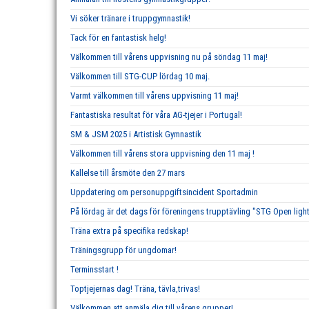
Vi söker tränare i truppgymnastik!
Tack för en fantastisk helg!
Välkommen till vårens uppvisning nu på söndag 11 maj!
Välkommen till STG-CUP lördag 10 maj.
Varmt välkommen till vårens uppvisning 11 maj!
Fantastiska resultat för våra AG-tjejer i Portugal!
SM & JSM 2025 i Artistisk Gymnastik
Välkommen till vårens stora uppvisning den 11 maj !
Kallelse till årsmöte den 27 mars
Uppdatering om personuppgiftsincident Sportadmin
På lördag är det dags för föreningens trupptävling "STG Open ligh
Träna extra på specifika redskap!
Träningsgrupp för ungdomar!
Terminsstart !
Toptjejernas dag! Träna, tävla,trivas!
Välkommen att anmäla dig till vårens grupper!