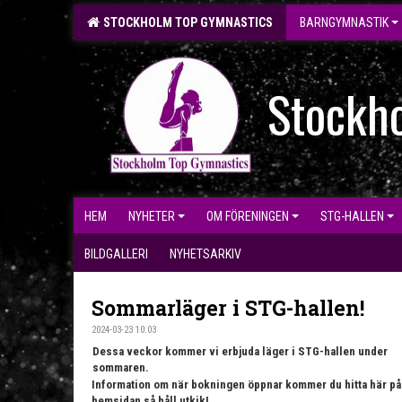
STOCKHOLM TOP GYMNASTICS
BARNGYMNASTIK
Stockh
HEM
NYHETER
OM FÖRENINGEN
STG-HALLEN
BILDGALLERI
NYHETSARKIV
Sommarläger i STG-hallen!
2024-03-23 10:03
Dessa veckor kommer vi erbjuda läger i STG-hallen under
sommaren.
Information om när bokningen öppnar kommer du hitta här på
hemsidan så håll utkik!