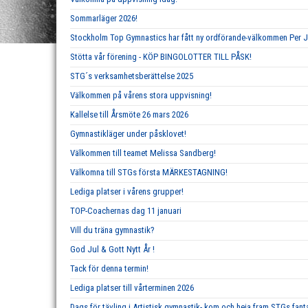
Sommarläger 2026!
Stockholm Top Gymnastics har fått ny ordförande-välkommen Per 
Stötta vår förening - KÖP BINGOLOTTER TILL PÅSK!
STG´s verksamhetsberättelse 2025
Välkommen på vårens stora uppvisning!
Kallelse till Årsmöte 26 mars 2026
Gymnastikläger under påsklovet!
Välkommen till teamet Melissa Sandberg!
Välkomna till STGs första MÄRKESTAGNING!
Lediga platser i vårens grupper!
TOP-Coachernas dag 11 januari
Vill du träna gymnastik?
God Jul & Gott Nytt År !
Tack för denna termin!
Lediga platser till vårterminen 2026
Dags för tävling i Artistisk gymnastik- kom och heja fram STGs fan