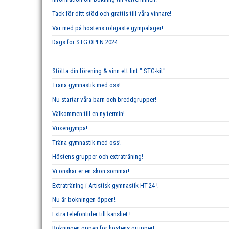
Tack för ditt stöd och grattis till våra vinnare!
Var med på höstens roligaste gympaläger!
Dags för STG OPEN 2024
Stötta din förening & vinn ett fint " STG-kit"
Träna gymnastik med oss!
Nu startar våra barn och breddgrupper!
Välkommen till en ny termin!
Vuxengympa!
Träna gymnastik med oss!
Höstens grupper och extraträning!
Vi önskar er en skön sommar!
Extraträning i Artistisk gymnastik HT-24 !
Nu är bokningen öppen!
Extra telefontider till kansliet !
Bokningen öppen för höstens grupper!