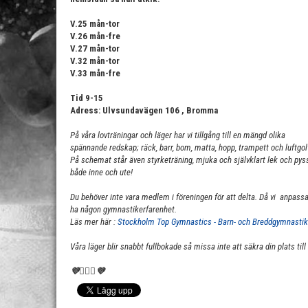
V.25 mån-tor
V.26 mån-fre
V.27 mån-tor
V.32 mån-tor
V.33 mån-fre
Tid 9-15
Adress: Ulvsundavägen 106 , Bromma
På våra lovträningar och läger har vi tillgång till en mängd olika
spännande redskap; räck, barr, bom,
matta, hopp, trampett och luftgol
På schemat står även styrketräning, mjuka och självklart lek och pys
både inne och ute!
Du behöver inte vara medlem i föreningen för att delta. Då vi anpassar
ha någon gymnastikerfarenhet.
Läs mer här :
Stockholm Top Gymnastics - Barn- och Breddgymnastik
Våra läger blir snabbt fullbokade så missa inte att säkra din plats til
💜🤸🏻‍♀️💜