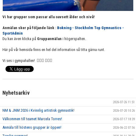
Vi har grupper som passar alla oavsett ålder och nivå!
Anmälan sker på följande länk :
Bokning - Stockholm Top Gymnastics -
SportAdmin
Du kan även klicka på
Gruppanmälan
i högerspalten.
Här på vår hemsida finns en hel del information så titta gärna runt.
Vi ses i gympahallen! 🤸🏻‍♀️ 🤸🏻‍♀️
Nyhetsarkiv
2026-07-26 11:51
NM & JNM 2026 i Kvinnlig artistisk gymnastik!
2026-07-20 10:26
Välkommen till teamet Marcela Torres!
2026-07-17 18:39
Anmäla till höstens grupper är öppen!
2026-06-22 07:56
Trevlig sommar!