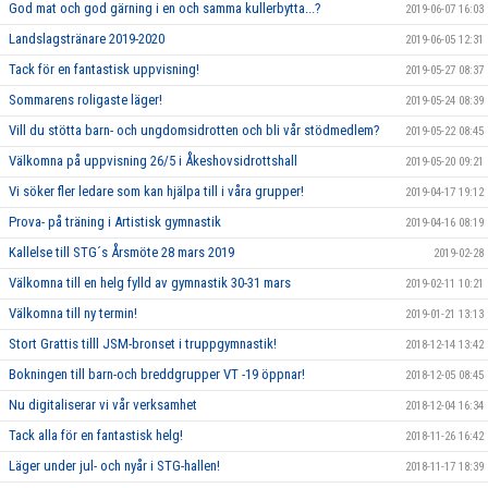
God mat och god gärning i en och samma kullerbytta...?
2019-06-07 16:03
Landslagstränare 2019-2020
2019-06-05 12:31
Tack för en fantastisk uppvisning!
2019-05-27 08:37
Sommarens roligaste läger!
2019-05-24 08:39
Vill du stötta barn- och ungdomsidrotten och bli vår stödmedlem?
2019-05-22 08:45
Välkomna på uppvisning 26/5 i Åkeshovsidrottshall
2019-05-20 09:21
Vi söker fler ledare som kan hjälpa till i våra grupper!
2019-04-17 19:12
Prova- på träning i Artistisk gymnastik
2019-04-16 08:19
Kallelse till STG´s Årsmöte 28 mars 2019
2019-02-28
Välkomna till en helg fylld av gymnastik 30-31 mars
2019-02-11 10:21
Välkomna till ny termin!
2019-01-21 13:13
Stort Grattis tilll JSM-bronset i truppgymnastik!
2018-12-14 13:42
Bokningen till barn-och breddgrupper VT -19 öppnar!
2018-12-05 08:45
Nu digitaliserar vi vår verksamhet
2018-12-04 16:34
Tack alla för en fantastisk helg!
2018-11-26 16:42
Läger under jul- och nyår i STG-hallen!
2018-11-17 18:39