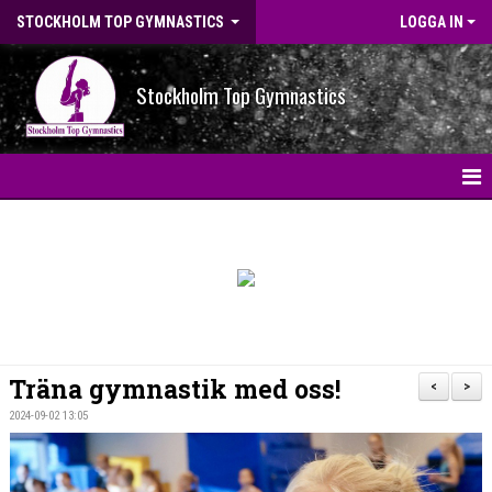
STOCKHOLM TOP GYMNASTICS
LOGGA IN
Stockholm Top Gymnastics
HEM
NYHETER
BILDGALLERI
NYHETSARKIV
Träna gymnastik med oss!
<
>
OM FÖRENINGEN
2024-09-02 13:05
STG-HALLEN