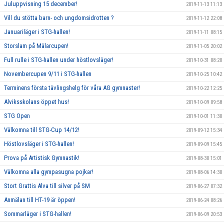
Juluppvisning 15 december!
2019-11-13 11:13
Vill du stötta barn- och ungdomsidrotten ?
2019-11-12 22:08
Januariläger i STG-hallen!
2019-11-11 08:15
Storslam på Mälarcupen!
2019-11-05 20:02
Full rulle i STG-hallen under höstlovsläger!
2019-10-31 08:20
Novembercupen 9/11 i STG-hallen
2019-10-25 10:42
Terminens första tävlingshelg för våra AG gymnaster!
2019-10-22 12:25
Alviksskolans öppet hus!
2019-10-09 09:58
STG Open
2019-10-01 11:30
Välkomna till STG-Cup 14/12!
2019-09-12 15:34
Höstlovsläger i STG-hallen!
2019-09-09 15:45
Prova på Artistisk Gymnastik!
2019-08-30 15:01
Välkomna alla gympasugna pojkar!
2019-08-06 14:30
Stort Grattis Alva till silver på SM
2019-06-27 07:32
Anmälan till HT-19 är öppen!
2019-06-24 08:26
Sommarläger i STG-hallen!
2019-06-09 20:53