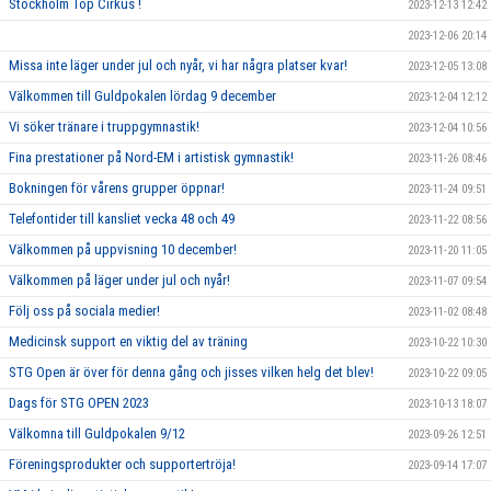
Stockholm Top Cirkus !
2023-12-13 12:42
2023-12-06 20:14
Missa inte läger under jul och nyår, vi har några platser kvar!
2023-12-05 13:08
Välkommen till Guldpokalen lördag 9 december
2023-12-04 12:12
Vi söker tränare i truppgymnastik!
2023-12-04 10:56
Fina prestationer på Nord-EM i artistisk gymnastik!
2023-11-26 08:46
Bokningen för vårens grupper öppnar!
2023-11-24 09:51
Telefontider till kansliet vecka 48 och 49
2023-11-22 08:56
Välkommen på uppvisning 10 december!
2023-11-20 11:05
Välkommen på läger under jul och nyår!
2023-11-07 09:54
Följ oss på sociala medier!
2023-11-02 08:48
Medicinsk support en viktig del av träning
2023-10-22 10:30
STG Open är över för denna gång och jisses vilken helg det blev!
2023-10-22 09:05
Dags för STG OPEN 2023
2023-10-13 18:07
Välkomna till Guldpokalen 9/12
2023-09-26 12:51
Föreningsprodukter och supportertröja!
2023-09-14 17:07