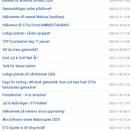
Kallelse till Årsmöte 26 mars 2026
2026-03-05 15:40
Gymnastikläger under påsklovet!
2026-02-27 10:56
Välkommen till teamet Melissa Sandberg!
2026-01-31 13:00
Välkomna till STGs första MÄRKESTAGNING!
2026-01-28 09:50
Lediga platser i vårens grupper!
2026-01-13 11:06
TOP-Coachernas dag 11 januari
2026-01-12 10:40
Vill du träna gymnastik?
2026-01-08 09:37
God Jul & Gott Nytt År !
2025-12-23 14:04
Tack för denna termin!
2025-12-18 11:21
Lediga platser till vårterminen 2026
2025-12-08 09:26
Dags för tävling i Artistisk gymnastik- kom och heja fram STGs
2025-12-02 12:22
fantastiska gymnaster!
Fritidskortet – Vi är anslutna!
2025-11-24 10:34
Jul & Nyårsläger i STG-hallen!
2025-11-07 12:47
Välkommen på vinterns stora uppvisning!
2025-11-06 08:16
Alva Eriksson vinner Mälarcupen 2025!
2025-11-05 16:26
STG bjuder in till shop-kväll!
2025-10-01 16:04