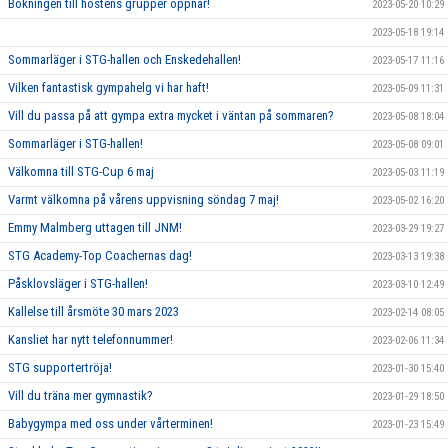
Bokningen till höstens grupper öppnar!
2023-05-20 10:29
2023-05-18 19:14
Sommarläger i STG-hallen och Enskedehallen!
2023-05-17 11:16
Vilken fantastisk gympahelg vi har haft!
2023-05-09 11:31
Vill du passa på att gympa extra mycket i väntan på sommaren?
2023-05-08 18:04
Sommarläger i STG-hallen!
2023-05-08 09:01
Välkomna till STG-Cup 6 maj
2023-05-03 11:19
Varmt välkomna på vårens uppvisning söndag 7 maj!
2023-05-02 16:20
Emmy Malmberg uttagen till JNM!
2023-03-29 19:27
STG Academy-Top Coachernas dag!
2023-03-13 19:38
Påsklovsläger i STG-hallen!
2023-03-10 12:49
Kallelse till årsmöte 30 mars 2023
2023-02-14 08:05
Kansliet har nytt telefonnummer!
2023-02-06 11:34
STG supportertröja!
2023-01-30 15:40
Vill du träna mer gymnastik?
2023-01-29 18:50
Babygympa med oss under vårterminen!
2023-01-23 15:49