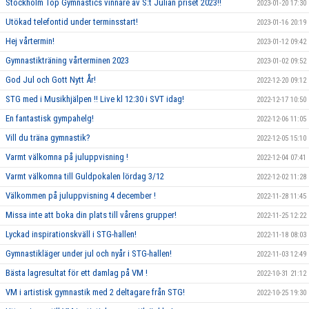
Stockholm Top Gymnastics vinnare av S:t Julian priset 2023!!
2023-01-20 17:30
Utökad telefontid under terminsstart!
2023-01-16 20:19
Hej vårtermin!
2023-01-12 09:42
Gymnastikträning vårterminen 2023
2023-01-02 09:52
God Jul och Gott Nytt År!
2022-12-20 09:12
STG med i Musikhjälpen !! Live kl 12:30 i SVT idag!
2022-12-17 10:50
En fantastisk gympahelg!
2022-12-06 11:05
Vill du träna gymnastik?
2022-12-05 15:10
Varmt välkomna på juluppvisning !
2022-12-04 07:41
Varmt välkomna till Guldpokalen lördag 3/12
2022-12-02 11:28
Välkommen på juluppvisning 4 december !
2022-11-28 11:45
Missa inte att boka din plats till vårens grupper!
2022-11-25 12:22
Lyckad inspirationskväll i STG-hallen!
2022-11-18 08:03
Gymnastikläger under jul och nyår i STG-hallen!
2022-11-03 12:49
Bästa lagresultat för ett damlag på VM !
2022-10-31 21:12
VM i artistisk gymnastik med 2 deltagare från STG!
2022-10-25 19:30