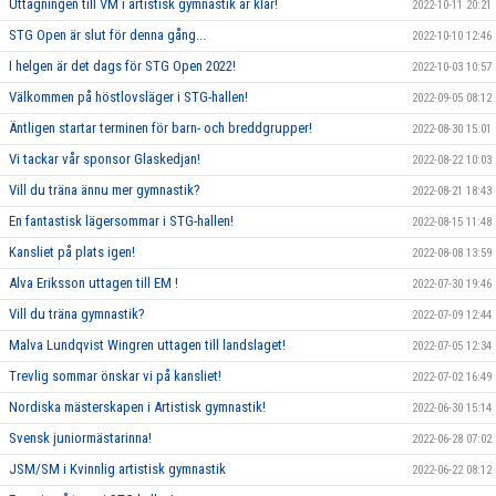
Uttagningen till VM i artistisk gymnastik är klar!
2022-10-11 20:21
STG Open är slut för denna gång...
2022-10-10 12:46
I helgen är det dags för STG Open 2022!
2022-10-03 10:57
Välkommen på höstlovsläger i STG-hallen!
2022-09-05 08:12
Äntligen startar terminen för barn- och breddgrupper!
2022-08-30 15:01
Vi tackar vår sponsor Glaskedjan!
2022-08-22 10:03
Vill du träna ännu mer gymnastik?
2022-08-21 18:43
En fantastisk lägersommar i STG-hallen!
2022-08-15 11:48
Kansliet på plats igen!
2022-08-08 13:59
Alva Eriksson uttagen till EM !
2022-07-30 19:46
Vill du träna gymnastik?
2022-07-09 12:44
Malva Lundqvist Wingren uttagen till landslaget!
2022-07-05 12:34
Trevlig sommar önskar vi på kansliet!
2022-07-02 16:49
Nordiska mästerskapen i Artistisk gymnastik!
2022-06-30 15:14
Svensk juniormästarinna!
2022-06-28 07:02
JSM/SM i Kvinnlig artistisk gymnastik
2022-06-22 08:12