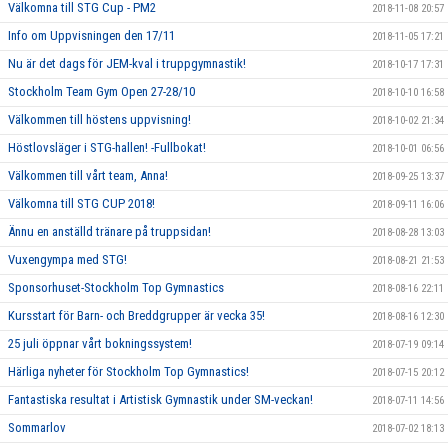
Välkomna till STG Cup - PM2
2018-11-08 20:57
Info om Uppvisningen den 17/11
2018-11-05 17:21
Nu är det dags för JEM-kval i truppgymnastik!
2018-10-17 17:31
Stockholm Team Gym Open 27-28/10
2018-10-10 16:58
Välkommen till höstens uppvisning!
2018-10-02 21:34
Höstlovsläger i STG-hallen! -Fullbokat!
2018-10-01 06:56
Välkommen till vårt team, Anna!
2018-09-25 13:37
Välkomna till STG CUP 2018!
2018-09-11 16:06
Ännu en anställd tränare på truppsidan!
2018-08-28 13:03
Vuxengympa med STG!
2018-08-21 21:53
Sponsorhuset-Stockholm Top Gymnastics
2018-08-16 22:11
Kursstart för Barn- och Breddgrupper är vecka 35!
2018-08-16 12:30
25 juli öppnar vårt bokningssystem!
2018-07-19 09:14
Härliga nyheter för Stockholm Top Gymnastics!
2018-07-15 20:12
Fantastiska resultat i Artistisk Gymnastik under SM-veckan!
2018-07-11 14:56
Sommarlov
2018-07-02 18:13