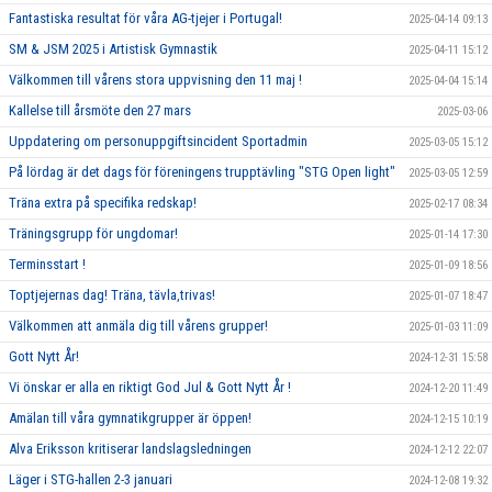
Fantastiska resultat för våra AG-tjejer i Portugal!
2025-04-14 09:13
SM & JSM 2025 i Artistisk Gymnastik
2025-04-11 15:12
Välkommen till vårens stora uppvisning den 11 maj !
2025-04-04 15:14
Kallelse till årsmöte den 27 mars
2025-03-06
Uppdatering om personuppgiftsincident Sportadmin
2025-03-05 15:12
På lördag är det dags för föreningens trupptävling "STG Open light"
2025-03-05 12:59
Träna extra på specifika redskap!
2025-02-17 08:34
Träningsgrupp för ungdomar!
2025-01-14 17:30
Terminsstart !
2025-01-09 18:56
Toptjejernas dag! Träna, tävla,trivas!
2025-01-07 18:47
Välkommen att anmäla dig till vårens grupper!
2025-01-03 11:09
Gott Nytt År!
2024-12-31 15:58
Vi önskar er alla en riktigt God Jul & Gott Nytt År !
2024-12-20 11:49
Amälan till våra gymnatikgrupper är öppen!
2024-12-15 10:19
Alva Eriksson kritiserar landslagsledningen
2024-12-12 22:07
Läger i STG-hallen 2-3 januari
2024-12-08 19:32