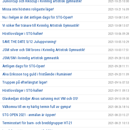
Juniorcup och Rikscup i Kvinnlig artistisk gymnastik!
2021-10-25 10:00
Missa inte höstens roligaste läger!
2021-10-21 16:09
Nu i helgen är det äntligen dags för STG-Open!!
2021-10-08 13:41
Vi söker fler tränare till Kvinnlig Artistisk Gymnastik!
2021-10-08 13:07
Höstlovsläger i STG-hallen!
2021-10-06 09:28
SAVE THE DATE 5/12 Juluppvisning!
2021-10-05 10:29
JSM silver och SM brons i Kvinnlig Artistisk Gymnastik!
2021-10-03 17:51
JSM/SM i kvinnlig artistisk gymnastik
2021-09-28 15:03
Äntligen dags för STG-Open!
2021-09-28 11:11
Alva Eriksson tog guld i fristående i Rumänien!
2021-09-20 11:09
Truppen på efterlängtat läger!
2021-09-16 07:53
Höstlovsläger i STG-hallen!
2021-09-11 09:13
Glaskedjan stödjer Alvas satsning mot VM och OS!
2021-09-10 09:30
Välkomna till en ny härlig termin full av gympa!
2021-08-26 18:16
STG OPEN 2021 - anmälan är öppen!
2021-08-23 15:27
Terminsstart för barn- och breddgrupper HT-21
2021-08-21 10:13