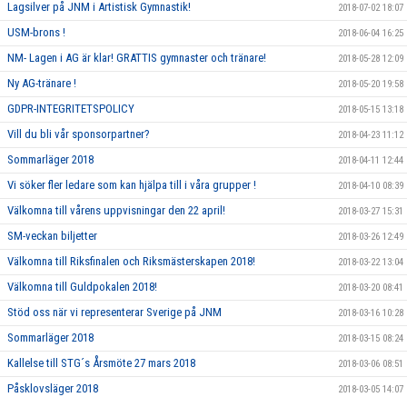
Lagsilver på JNM i Artistisk Gymnastik!
2018-07-02 18:07
USM-brons !
2018-06-04 16:25
NM- Lagen i AG är klar! GRATTIS gymnaster och tränare!
2018-05-28 12:09
Ny AG-tränare !
2018-05-20 19:58
GDPR-INTEGRITETSPOLICY
2018-05-15 13:18
Vill du bli vår sponsorpartner?
2018-04-23 11:12
Sommarläger 2018
2018-04-11 12:44
Vi söker fler ledare som kan hjälpa till i våra grupper !
2018-04-10 08:39
Välkomna till vårens uppvisningar den 22 april!
2018-03-27 15:31
SM-veckan biljetter
2018-03-26 12:49
Välkomna till Riksfinalen och Riksmästerskapen 2018!
2018-03-22 13:04
Välkomna till Guldpokalen 2018!
2018-03-20 08:41
Stöd oss när vi representerar Sverige på JNM
2018-03-16 10:28
Sommarläger 2018
2018-03-15 08:24
Kallelse till STG´s Årsmöte 27 mars 2018
2018-03-06 08:51
Påsklovsläger 2018
2018-03-05 14:07