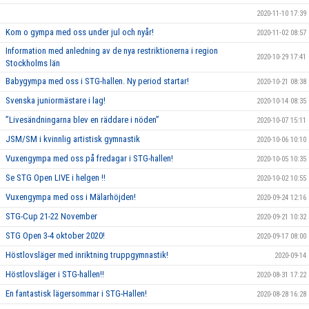
2020-11-10 17:39
Kom o gympa med oss under jul och nyår!
2020-11-02 08:57
Information med anledning av de nya restriktionerna i region
2020-10-29 17:41
Stockholms län
Babygympa med oss i STG-hallen. Ny period startar!
2020-10-21 08:38
Svenska juniormästare i lag!
2020-10-14 08:35
”Livesändningarna blev en räddare i nöden”
2020-10-07 15:11
JSM/SM i kvinnlig artistisk gymnastik
2020-10-06 10:10
Vuxengympa med oss på fredagar i STG-hallen!
2020-10-05 10:35
Se STG Open LIVE i helgen !!
2020-10-02 10:55
Vuxengympa med oss i Mälarhöjden!
2020-09-24 12:16
STG-Cup 21-22 November
2020-09-21 10:32
STG Open 3-4 oktober 2020!
2020-09-17 08:00
Höstlovsläger med inriktning truppgymnastik!
2020-09-14
Höstlovsläger i STG-hallen!!
2020-08-31 17:22
En fantastisk lägersommar i STG-Hallen!
2020-08-28 16:28