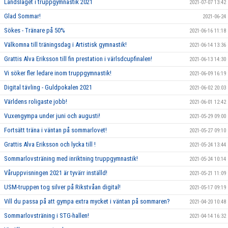
Landslaget i truppgymnastik 2021
2021-07-07 13:42
Glad Sommar!
2021-06-24
Sökes - Tränare på 50%
2021-06-16 11:18
Välkomna till träningsdag i Artistisk gymnastik!
2021-06-14 13:36
Grattis Alva Eriksson till fin prestation i värlsdcupfinalen!
2021-06-13 14:30
Vi söker fler ledare inom truppgymnastik!
2021-06-09 16:19
Digital tävling - Guldpokalen 2021
2021-06-02 20:03
Världens roligaste jobb!
2021-06-01 12:42
Vuxengympa under juni och augusti!
2021-05-29 09:00
Fortsätt träna i väntan på sommarlovet!
2021-05-27 09:10
Grattis Alva Eriksson och lycka till !
2021-05-24 13:44
Sommarlovsträning med inriktning truppgymnastik!
2021-05-24 10:14
Våruppvisningen 2021 är tyvärr inställd!
2021-05-21 11:09
USM-truppen tog silver på Rikstvåan digital!
2021-05-17 09:19
Vill du passa på att gympa extra mycket i väntan på sommaren?
2021-04-20 10:48
Sommarlovsträning i STG-hallen!
2021-04-14 16:32