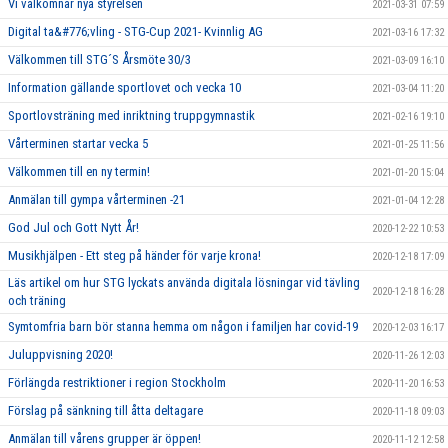
Vi välkomnar nya styrelsen
2021-03-31 07:59
Digital ta&#776;vling - STG-Cup 2021- Kvinnlig AG
2021-03-16 17:32
Välkommen till STG´S Årsmöte 30/3
2021-03-09 16:10
Information gällande sportlovet och vecka 10
2021-03-04 11:20
Sportlovsträning med inriktning truppgymnastik
2021-02-16 19:10
Vårterminen startar vecka 5
2021-01-25 11:56
Välkommen till en ny termin!
2021-01-20 15:04
Anmälan till gympa vårterminen -21
2021-01-04 12:28
God Jul och Gott Nytt År!
2020-12-22 10:53
Musikhjälpen - Ett steg på händer för varje krona!
2020-12-18 17:09
Läs artikel om hur STG lyckats använda digitala lösningar vid tävling
2020-12-18 16:28
och träning
Symtomfria barn bör stanna hemma om någon i familjen har covid-19
2020-12-03 16:17
Juluppvisning 2020!
2020-11-26 12:03
Förlängda restriktioner i region Stockholm
2020-11-20 16:53
Förslag på sänkning till åtta deltagare
2020-11-18 09:03
Anmälan till vårens grupper är öppen!
2020-11-12 12:58