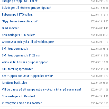
Energin på topp i STG-hallen!
2022-06-20 16:29
Bokningen till höstens grupper öppnar!
2022-06-19 08:31
Babygympa i STG-hallen!
2022-06-16 12:14
”Bygg barns inre motivation”
2022-06-10 12:50
Glad sommar!
2022-06-08 14:43
Sommarläger i STG-hallen!
2022-05-30 08:55
Grattis Alva och lycka till på världscupen!
2022-05-23 11:13
SM i truppgymnastik
2022-05-23 08:16
SM i truppgymnastik 21-22 maj
2022-05-16 15:01
Anmälan till höstens grupper öppnar!
2022-05-11 13:07
STG föreningsprodukter!
2022-05-10 12:34
SM-truppen och USM-truppen har tävlat!
2022-05-09 13:20
Idrottens berättelse
2022-04-29 08:54
Vill du passa på att gympa extra mycket i väntan på sommaren?
2022-04-27 11:06
Sommarläger i STG-hallen!
2022-04-26 14:26
Vuxengympa med oss i sommar!
2022-04-25 13:36