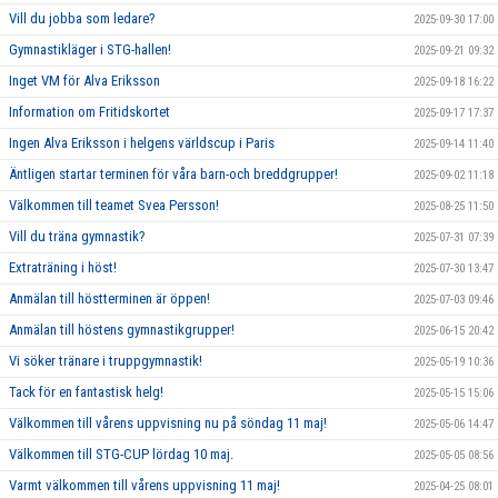
Vill du jobba som ledare?
2025-09-30 17:00
Gymnastikläger i STG-hallen!
2025-09-21 09:32
Inget VM för Alva Eriksson
2025-09-18 16:22
Information om Fritidskortet
2025-09-17 17:37
Ingen Alva Eriksson i helgens världscup i Paris
2025-09-14 11:40
Äntligen startar terminen för våra barn-och breddgrupper!
2025-09-02 11:18
Välkommen till teamet Svea Persson!
2025-08-25 11:50
Vill du träna gymnastik?
2025-07-31 07:39
Extraträning i höst!
2025-07-30 13:47
Anmälan till höstterminen är öppen!
2025-07-03 09:46
Anmälan till höstens gymnastikgrupper!
2025-06-15 20:42
Vi söker tränare i truppgymnastik!
2025-05-19 10:36
Tack för en fantastisk helg!
2025-05-15 15:06
Välkommen till vårens uppvisning nu på söndag 11 maj!
2025-05-06 14:47
Välkommen till STG-CUP lördag 10 maj.
2025-05-05 08:56
Varmt välkommen till vårens uppvisning 11 maj!
2025-04-25 08:01