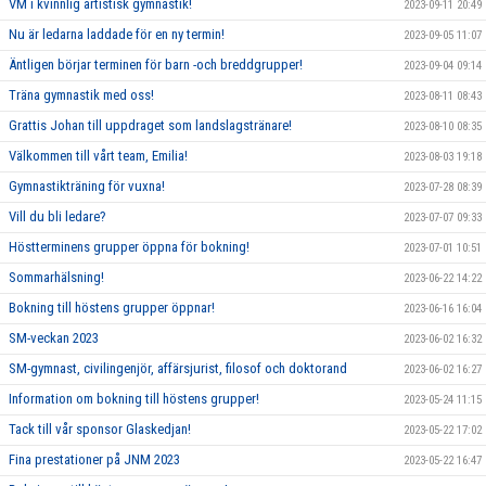
VM i kvinnlig artistisk gymnastik!
2023-09-11 20:49
Nu är ledarna laddade för en ny termin!
2023-09-05 11:07
Äntligen börjar terminen för barn -och breddgrupper!
2023-09-04 09:14
Träna gymnastik med oss!
2023-08-11 08:43
Grattis Johan till uppdraget som landslagstränare!
2023-08-10 08:35
Välkommen till vårt team, Emilia!
2023-08-03 19:18
Gymnastikträning för vuxna!
2023-07-28 08:39
Vill du bli ledare?
2023-07-07 09:33
Höstterminens grupper öppna för bokning!
2023-07-01 10:51
Sommarhälsning!
2023-06-22 14:22
Bokning till höstens grupper öppnar!
2023-06-16 16:04
SM-veckan 2023
2023-06-02 16:32
SM-gymnast, civilingenjör, affärsjurist, filosof och doktorand
2023-06-02 16:27
Information om bokning till höstens grupper!
2023-05-24 11:15
Tack till vår sponsor Glaskedjan!
2023-05-22 17:02
Fina prestationer på JNM 2023
2023-05-22 16:47