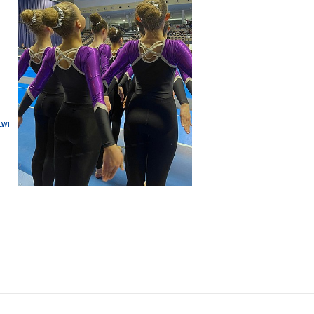
.
Lwi