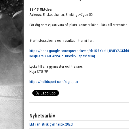
12-13 Oktober
Adress:
Enskedehallen,
Simlångsvägen 50
För dig som ej kan vara på plats kommer här nu länk till streaming
Startlistor,schema och resultat hittar ni här :
https://docs.google.com/spreadsheets/d/15thXkoU_RVIEXSCKbb
iR0qiKarsIY7JC42VA1oU0/edit?usp=sharing
Lycka till alla gymnaster och tränare!
Heja STG
💜
https://solidsport.com/stg-open
Nyhetsarkiv
EM i artistisk gymnastik 2026!