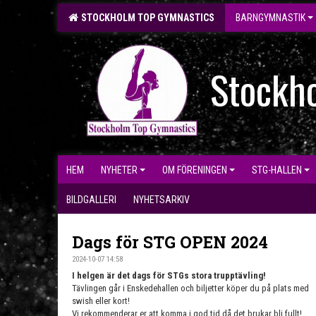
STOCKHOLM TOP GYMNASTICS
BARNGYMNASTIK
Stockh
HEM
NYHETER
OM FÖRENINGEN
STG-HALLEN
BILDGALLERI
NYHETSARKIV
Dags för STG OPEN 2024
2024-10-07 14:58
I helgen är det dags för STGs stora trupptävling!
Tävlingen går i Enskedehallen och biljetter köper du på plats med
swish eller kort!
Vi rekommenderar er att komma i god tid då det brukar bli fullt!