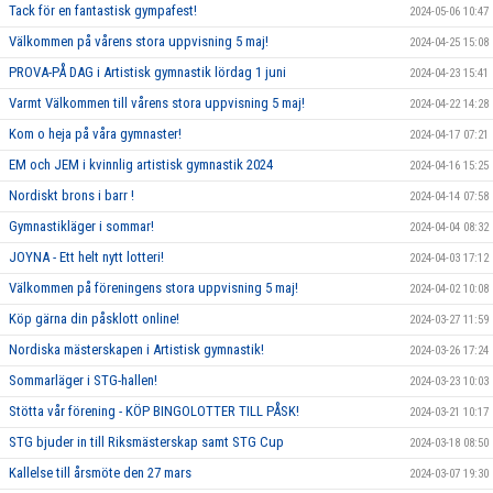
Tack för en fantastisk gympafest!
2024-05-06 10:47
Välkommen på vårens stora uppvisning 5 maj!
2024-04-25 15:08
PROVA-PÅ DAG i Artistisk gymnastik lördag 1 juni
2024-04-23 15:41
Varmt Välkommen till vårens stora uppvisning 5 maj!
2024-04-22 14:28
Kom o heja på våra gymnaster!
2024-04-17 07:21
EM och JEM i kvinnlig artistisk gymnastik 2024
2024-04-16 15:25
Nordiskt brons i barr !
2024-04-14 07:58
Gymnastikläger i sommar!
2024-04-04 08:32
JOYNA - Ett helt nytt lotteri!
2024-04-03 17:12
Välkommen på föreningens stora uppvisning 5 maj!
2024-04-02 10:08
Köp gärna din påsklott online!
2024-03-27 11:59
Nordiska mästerskapen i Artistisk gymnastik!
2024-03-26 17:24
Sommarläger i STG-hallen!
2024-03-23 10:03
Stötta vår förening - KÖP BINGOLOTTER TILL PÅSK!
2024-03-21 10:17
STG bjuder in till Riksmästerskap samt STG Cup
2024-03-18 08:50
Kallelse till årsmöte den 27 mars
2024-03-07 19:30