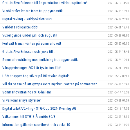
Grattis Alva Eriksson till fin prestation i värlsdcupfinalen!
2021-06-13 14:30
Vi söker fler ledare inom truppgymnastik!
2021-06-09 16:19
Digital tävling - Guldpokalen 2021
2021-06-02 20:03
Världens roligaste jobb!
2021-06-01 12:42
Vuxengympa under juni och augusti!
2021-05-29 09:00
Fortsätt träna i väntan på sommarlovet!
2021-05-27 09:10
Grattis Alva Eriksson och lycka till !
2021-05-24 13:44
Sommarlovsträning med inriktning truppgymnastik!
2021-05-24 10:14
Våruppvisningen 2021 är tyvärr inställd!
2021-05-21 11:09
USM-truppen tog silver på Rikstvåan digital!
2021-05-17 09:19
Vill du passa på att gympa extra mycket i väntan på sommaren?
2021-04-20 10:48
Sommarlovsträning i STG-hallen!
2021-04-14 16:32
Vi välkomnar nya styrelsen
2021-03-31 07:59
Digital ta&#776;vling - STG-Cup 2021- Kvinnlig AG
2021-03-16 17:32
Välkommen till STG´S Årsmöte 30/3
2021-03-09 16:10
Information gällande sportlovet och vecka 10
2021-03-04 11:20