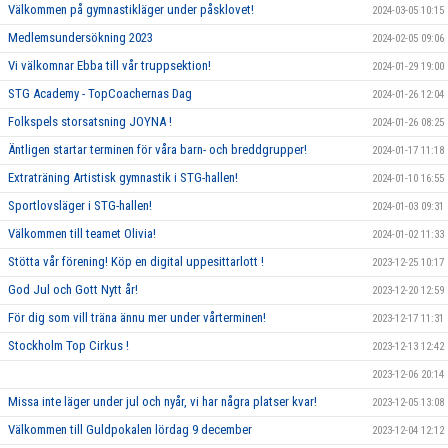
Välkommen på gymnastikläger under påsklovet!
2024-03-05 10:15
Medlemsundersökning 2023
2024-02-05 09:06
Vi välkomnar Ebba till vår truppsektion!
2024-01-29 19:00
STG Academy - TopCoachernas Dag
2024-01-26 12:04
Folkspels storsatsning JOYNA !
2024-01-26 08:25
Äntligen startar terminen för våra barn- och breddgrupper!
2024-01-17 11:18
Extraträning Artistisk gymnastik i STG-hallen!
2024-01-10 16:55
Sportlovsläger i STG-hallen!
2024-01-03 09:31
Välkommen till teamet Olivia!
2024-01-02 11:33
Stötta vår förening! Köp en digital uppesittarlott !
2023-12-25 10:17
God Jul och Gott Nytt år!
2023-12-20 12:59
För dig som vill träna ännu mer under vårterminen!
2023-12-17 11:31
Stockholm Top Cirkus !
2023-12-13 12:42
2023-12-06 20:14
Missa inte läger under jul och nyår, vi har några platser kvar!
2023-12-05 13:08
Välkommen till Guldpokalen lördag 9 december
2023-12-04 12:12