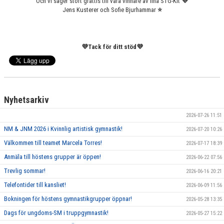
Och vi säger stort grattis till våra vinnare av fina STG-Kit
💜
VÄRDEGRUND
Jens Kusterer och Sofie Bjurhammar
⭐️
FÖRENINGSPRODUKTER
💜Tack för ditt stöd💜
KONTAKT
MÄRKESTAGNING
Nyhetsarkiv
2026-07-26 11:51
NM & JNM 2026 i Kvinnlig artistisk gymnastik!
2026-07-20 10:26
Välkommen till teamet Marcela Torres!
2026-07-17 18:39
Anmäla till höstens grupper är öppen!
2026-06-22 07:56
Trevlig sommar!
2026-06-16 20:21
Telefontider till kansliet!
2026-06-09 11:56
Bokningen för höstens gymnastikgrupper öppnar!
2026-05-28 13:35
Dags för ungdoms-SM i truppgymnastik!
2026-05-27 15:22