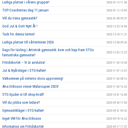
Lediga platser i vårens grupper!
2026-01-13 11:06
TOP-Coachernas dag 11 januari
2026-01-12 10:40
Vill du träna gymnastik?
2026-01-08 09:37
God Jul & Gott Nytt År !
2025-12-23 14:04
Tack för denna termin!
2025-12-18 11:21
Lediga platser till vårterminen 2026
2025-12-08 09:26
Dags för tävling i Artistisk gymnastik- kom och heja fram STGs
2025-12-02 12:22
fantastiska gymnaster!
Fritidskortet – Vi är anslutna!
2025-11-24 10:34
Jul & Nyårsläger i STG-hallen!
2025-11-07 12:47
Välkommen på vinterns stora uppvisning!
2025-11-06 08:16
Alva Eriksson vinner Mälarcupen 2025!
2025-11-05 16:26
STG bjuder in till shop-kväll!
2025-10-01 16:04
Vill du jobba som ledare?
2025-09-30 17:00
Gymnastikläger i STG-hallen!
2025-09-21 09:32
Inget VM för Alva Eriksson
2025-09-18 16:22
Information om Fritidskortet
2025-09-17 17:37