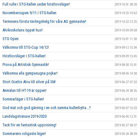
Full rulle i STG-hallen under höstlovsläger!
2019-10-31 08:20
Novembercupen 9/11 i STG-hallen
2019-10-25 10:42
Terminens första tävlingshelg för våra AG gymnaster!
2019-10-22 12:25
Alviksskolans öppet hus!
2019-10-09 09:58
STG Open
2019-10-01 11:30
Välkomna till STG-Cup 14/12!
2019-09-12 15:34
Höstlovsläger i STG-hallen!
2019-09-09 15:45
Prova på Artistisk Gymnastik!
2019-08-30 15:01
Välkomna alla gympasugna pojkar!
2019-08-06 14:30
Stort Grattis Alva till silver på SM
2019-06-27 07:32
Anmälan till HT-19 är öppen!
2019-06-24 08:26
Sommarläger i STG-hallen!
2019-06-09 20:53
God mat och god gärning i en och samma kullerbytta...?
2019-06-07 16:03
Landslagstränare 2019-2020
2019-06-05 12:31
Tack för en fantastisk uppvisning!
2019-05-27 08:37
Sommarens roligaste läger!
2019-05-24 08:39