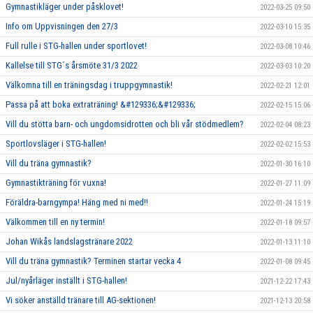
Gymnastikläger under påsklovet!
2022-03-25 09:50
Info om Uppvisningen den 27/3
2022-03-10 15:35
Full rulle i STG-hallen under sportlovet!
2022-03-08 10:46
Kallelse till STG´s årsmöte 31/3 2022
2022-03-03 10:20
Välkomna till en träningsdag i truppgymnastik!
2022-02-21 12:01
Passa på att boka extraträning! &#129336;&#129336;
2022-02-15 15:06
Vill du stötta barn- och ungdomsidrotten och bli vår stödmedlem?
2022-02-04 08:23
Sportlovsläger i STG-hallen!
2022-02-02 15:53
Vill du träna gymnastik?
2022-01-30 16:10
Gymnastikträning för vuxna!
2022-01-27 11:09
Föräldra-barngympa! Häng med ni med!!
2022-01-24 15:19
Välkommen till en ny termin!
2022-01-18 09:57
Johan Wikås landslagstränare 2022
2022-01-13 11:10
Vill du träna gymnastik? Terminen startar vecka 4
2022-01-08 09:45
Jul/nyårläger inställt i STG-hallen!
2021-12-22 17:43
Vi söker anställd tränare till AG-sektionen!
2021-12-13 20:58