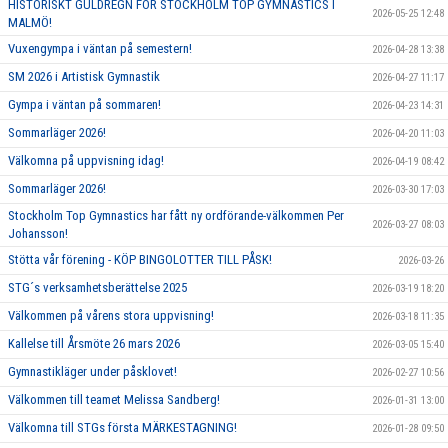
HISTORISKT GULDREGN FÖR STOCKHOLM TOP GYMNASTICS I
2026-05-25 12:48
MALMÖ!
Vuxengympa i väntan på semestern!
2026-04-28 13:38
SM 2026 i Artistisk Gymnastik
2026-04-27 11:17
Gympa i väntan på sommaren!
2026-04-23 14:31
Sommarläger 2026!
2026-04-20 11:03
Välkomna på uppvisning idag!
2026-04-19 08:42
Sommarläger 2026!
2026-03-30 17:03
Stockholm Top Gymnastics har fått ny ordförande-välkommen Per
2026-03-27 08:03
Johansson!
Stötta vår förening - KÖP BINGOLOTTER TILL PÅSK!
2026-03-26
STG´s verksamhetsberättelse 2025
2026-03-19 18:20
Välkommen på vårens stora uppvisning!
2026-03-18 11:35
Kallelse till Årsmöte 26 mars 2026
2026-03-05 15:40
Gymnastikläger under påsklovet!
2026-02-27 10:56
Välkommen till teamet Melissa Sandberg!
2026-01-31 13:00
Välkomna till STGs första MÄRKESTAGNING!
2026-01-28 09:50