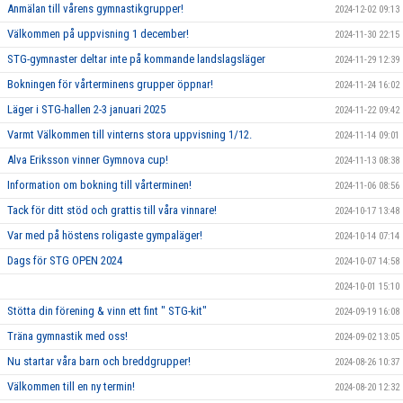
Anmälan till vårens gymnastikgrupper!
2024-12-02 09:13
Välkommen på uppvisning 1 december!
2024-11-30 22:15
STG-gymnaster deltar inte på kommande landslagsläger
2024-11-29 12:39
Bokningen för vårterminens grupper öppnar!
2024-11-24 16:02
Läger i STG-hallen 2-3 januari 2025
2024-11-22 09:42
Varmt Välkommen till vinterns stora uppvisning 1/12.
2024-11-14 09:01
Alva Eriksson vinner Gymnova cup!
2024-11-13 08:38
Information om bokning till vårterminen!
2024-11-06 08:56
Tack för ditt stöd och grattis till våra vinnare!
2024-10-17 13:48
Var med på höstens roligaste gympaläger!
2024-10-14 07:14
Dags för STG OPEN 2024
2024-10-07 14:58
2024-10-01 15:10
Stötta din förening & vinn ett fint " STG-kit"
2024-09-19 16:08
Träna gymnastik med oss!
2024-09-02 13:05
Nu startar våra barn och breddgrupper!
2024-08-26 10:37
Välkommen till en ny termin!
2024-08-20 12:32