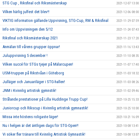
STG Cup , Riksfinal och Riksmästerskap
2021-12-07 13:00
Vilken härlig julfest det blev!!
2021-12-06 08:00
VIKTIG information gällande Uppvisning, STG-Cup, RM & Riksfinal
2021-11-29 07:59
Info om Uppvisningen den 5/12
2021-11-24 07:43
Riksfinal och Riksmästerskap 2021
2021-11-23 17:20
Anmälan till vårens grupper öppnar!
2021-11-16 13:43
Juluppvisning 5 december !
2021-11-10 08:35
Vilken succé för STGs tjejer på Mälarcupen!
2021-11-07 17:40
USM-truppen på Rikstvåan i Göteborg
2021-11-03 18:32
Julläger och Januariläger i STG-hallen!
2021-11-03 08:26
JNM i Kvinnlig artistisk gymnstik!
2021-11-02 09:46
Strålande prestationer på Lilla Huddinge Trupp Cup!
2021-10-25 15:33
Juniorcup och Rikscup i Kvinnlig artistisk gymnastik!
2021-10-25 10:00
Missa inte höstens roligaste läger!
2021-10-21 16:09
Nu i helgen är det äntligen dags för STG-Open!!
2021-10-08 13:41
Vi söker fler tränare till Kvinnlig Artistisk Gymnastik!
2021-10-08 13:07