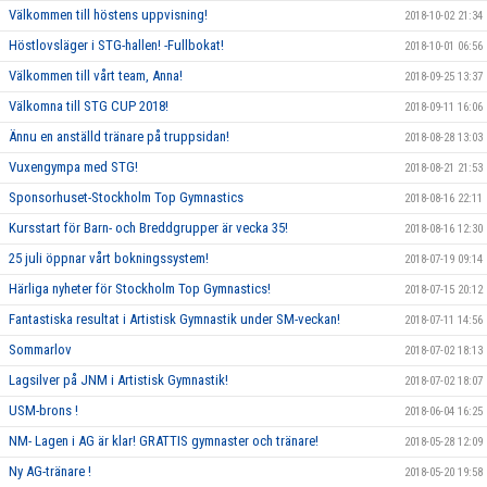
Välkommen till höstens uppvisning!
2018-10-02 21:34
Höstlovsläger i STG-hallen! -Fullbokat!
2018-10-01 06:56
Välkommen till vårt team, Anna!
2018-09-25 13:37
Välkomna till STG CUP 2018!
2018-09-11 16:06
Ännu en anställd tränare på truppsidan!
2018-08-28 13:03
Vuxengympa med STG!
2018-08-21 21:53
Sponsorhuset-Stockholm Top Gymnastics
2018-08-16 22:11
Kursstart för Barn- och Breddgrupper är vecka 35!
2018-08-16 12:30
25 juli öppnar vårt bokningssystem!
2018-07-19 09:14
Härliga nyheter för Stockholm Top Gymnastics!
2018-07-15 20:12
Fantastiska resultat i Artistisk Gymnastik under SM-veckan!
2018-07-11 14:56
Sommarlov
2018-07-02 18:13
Lagsilver på JNM i Artistisk Gymnastik!
2018-07-02 18:07
USM-brons !
2018-06-04 16:25
NM- Lagen i AG är klar! GRATTIS gymnaster och tränare!
2018-05-28 12:09
Ny AG-tränare !
2018-05-20 19:58