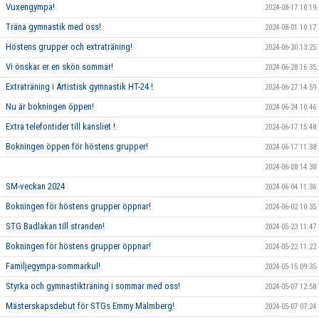
Vuxengympa!
2024-08-17 10:19
Träna gymnastik med oss!
2024-08-01 10:17
Höstens grupper och extraträning!
2024-06-30 13:25
Vi önskar er en skön sommar!
2024-06-28 16:35
Extraträning i Artistisk gymnastik HT-24 !
2024-06-27 14:59
Nu är bokningen öppen!
2024-06-24 10:46
Extra telefontider till kansliet !
2024-06-17 15:48
Bokningen öppen för höstens grupper!
2024-06-17 11:38
2024-06-08 14:38
SM-veckan 2024
2024-06-04 11:36
Bokningen för höstens grupper öppnar!
2024-06-02 10:35
STG Badlakan till stranden!
2024-05-23 11:47
Bokningen för höstens grupper öppnar!
2024-05-22 11:22
Familjegympa-sommarkul!
2024-05-15 09:35
Styrka och gymnastikträning i sommar med oss!
2024-05-07 12:58
Mästerskapsdebut för STGs Emmy Malmberg!
2024-05-07 07:24