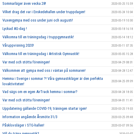
Sommarläger även vecka 28!
2020-05-25 15:59
Vilket drag det var i Enskedehallen under truppdagen!
2020-05-24 10:04
Vuxengympa med oss under juni och augusti!
2020-05-19 10:00
Lyckad AG-dag !
2020-05-18 16:18
Välkomna till en träningsdag i truppgymnastik!
2020-05-14 18:12
Våruppvisning 2020!
2020-05-11 07:35
Välkomna till en träningsdag i Artistisk Gymnastik!
2020-05-05 15:28
Var med och stötta föreningen!
2020-04-29 08:01
Välkommen att gympa med oss i väntan på sommaren!
2020-04-28 12:47
Hemma i Sverige i sommar ?! Våra gymnastikläger är den perfekta
2020-04-25 09:09
lovaktiviteten!
Vad sägs om en egen AirTrack hemma i sommar?
2020-04-24 18:05
Var med och stötta föreningen!
2020-04-01 11:41
Uppdatering gällande COVID-19, träningen startar igen!
2020-03-25 19:03
Information angående Årsmöte 31/3
2020-03-25 09:48
Påsklovsläger i STG-hallen!
2020-03-07 09:56
Vill du träna gymnastik?
2020-02-07