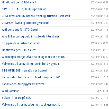
Höstlovsläger i STG-hallen!
2021-10-06 09:28
SAVE THE DATE 5/12 Juluppvisning!
2021-10-05 10:29
JSM silver och SM brons i Kvinnlig Artistisk Gymnastik!
2021-10-03 17:51
JSM/SM i kvinnlig artistisk gymnastik
2021-09-28 15:03
Äntligen dags för STG-Open!
2021-09-28 11:11
Alva Eriksson tog guld i fristående i Rumänien!
2021-09-20 11:09
Truppen på efterlängtat läger!
2021-09-16 07:53
Höstlovsläger i STG-hallen!
2021-09-11 09:13
Glaskedjan stödjer Alvas satsning mot VM och OS!
2021-09-10 09:30
Välkomna till en ny härlig termin full av gympa!
2021-08-26 18:16
STG OPEN 2021 - anmälan är öppen!
2021-08-23 15:27
Terminsstart för barn- och breddgrupper HT-21
2021-08-21 10:13
Landslaget i truppgymnastik 2021
2021-07-07 13:42
Glad Sommar!
2021-06-24
Sökes - Tränare på 50%
2021-06-16 11:18
Välkomna till träningsdag i Artistisk gymnastik!
2021-06-14 13:36