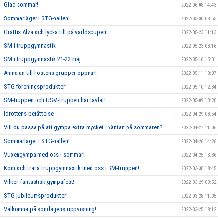
Glad sommar!
2022-06-08 14:43
Sommarläger i STG-hallen!
2022-05-30 08:55
Grattis Alva och lycka till på världscupen!
2022-05-23 11:13
SM i truppgymnastik
2022-05-23 08:16
SM i truppgymnastik 21-22 maj
2022-05-16 15:01
Anmälan till höstens grupper öppnar!
2022-05-11 13:07
STG föreningsprodukter!
2022-05-10 12:34
SM-truppen och USM-truppen har tävlat!
2022-05-09 13:20
Idrottens berättelse
2022-04-29 08:54
Vill du passa på att gympa extra mycket i väntan på sommaren?
2022-04-27 11:06
Sommarläger i STG-hallen!
2022-04-26 14:26
Vuxengympa med oss i sommar!
2022-04-25 13:36
Kom och träna truppgymnastik med oss i SM-truppen!
2022-03-30 18:45
Vilken fantastisk gympafest!
2022-03-29 09:52
STG jubileumsprodukter!
2022-03-28 11:05
Välkomna på söndagens uppvisning!
2022-03-25 18:12