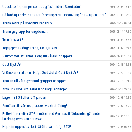
Uppdatering om personuppgiftsincident Sportadmin
2025-03-05 15:12
På lördag är det dags för föreningens trupptävling "STG Open light"
2025-03-05 12:59
Träna extra på specifika redskap!
2025-02-17 08:34
Träningsgrupp för ungdomar!
2025-01-14 17:30
Terminsstart !
2025-01-09 18:56
Toptjejernas dag! Träna, tävla,trivas!
2025-01-07 18:47
Välkommen att anmäla dig till vårens grupper!
2025-01-03 11:09
Gott Nytt År!
2024-12-31 15:58
Vi önskar er alla en riktigt God Jul & Gott Nytt År !
2024-12-20 11:49
Amälan till våra gymnatikgrupper är öppen!
2024-12-15 10:19
Alva Eriksson kritiserar landslagsledningen
2024-12-12 22:07
Läger i STG-hallen 2-3 januari
2024-12-08 19:32
Anmälan till vårens grupper + extraträning!
2024-12-07 15:20
Reflektioner efter STG:s möte med Gymnastikförbundet gällande
2024-12-06 10:56
landslagsverksamhet KvAG
Köp din uppesittarlott -Stötta samtidigt STG!
2024-12-03 09:36