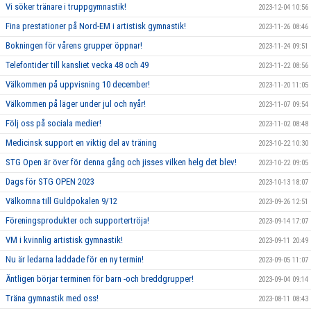
Vi söker tränare i truppgymnastik!
2023-12-04 10:56
Fina prestationer på Nord-EM i artistisk gymnastik!
2023-11-26 08:46
Bokningen för vårens grupper öppnar!
2023-11-24 09:51
Telefontider till kansliet vecka 48 och 49
2023-11-22 08:56
Välkommen på uppvisning 10 december!
2023-11-20 11:05
Välkommen på läger under jul och nyår!
2023-11-07 09:54
Följ oss på sociala medier!
2023-11-02 08:48
Medicinsk support en viktig del av träning
2023-10-22 10:30
STG Open är över för denna gång och jisses vilken helg det blev!
2023-10-22 09:05
Dags för STG OPEN 2023
2023-10-13 18:07
Välkomna till Guldpokalen 9/12
2023-09-26 12:51
Föreningsprodukter och supportertröja!
2023-09-14 17:07
VM i kvinnlig artistisk gymnastik!
2023-09-11 20:49
Nu är ledarna laddade för en ny termin!
2023-09-05 11:07
Äntligen börjar terminen för barn -och breddgrupper!
2023-09-04 09:14
Träna gymnastik med oss!
2023-08-11 08:43