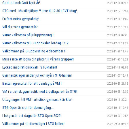
God Jul och Gott Nytt År!
2022-12-20 09:12
STG med i Musikhjälpen !! Live kl 12:30 i SVT idag!
2022-12-17 10:50
En fantastisk gympahelg!
2022-12-06 11:05
Vill du träna gymnastik?
2022-12-05 15:10
Varmt välkomna på juluppvisning !
2022-12-04 07:41
Varmt välkomna till Guldpokalen lördag 3/12
2022-12-02 11:28
Välkommen på juluppvisning 4 december !
2022-11-28 11:45
Missa inte att boka din plats till vårens grupper!
2022-11-25 12:22
Lyckad inspirationskväll i STG-hallen!
2022-11-18 08:03
Gymnastikläger under jul och nyår i STG-hallen!
2022-11-03 12:49
Bästa lagresultat för ett damlag på VM !
2022-10-31 21:12
VM i artistisk gymnastik med 2 deltagare från STG!
2022-10-25 19:30
Uttagningen till VM i artistisk gymnastik är klar!
2022-10-11 20:21
STG Open är slut för denna gång...
2022-10-10 12:46
I helgen är det dags för STG Open 2022!
2022-10-03 10:57
Välkommen på höstlovsläger i STG-hallen!
2022-09-05 08:12