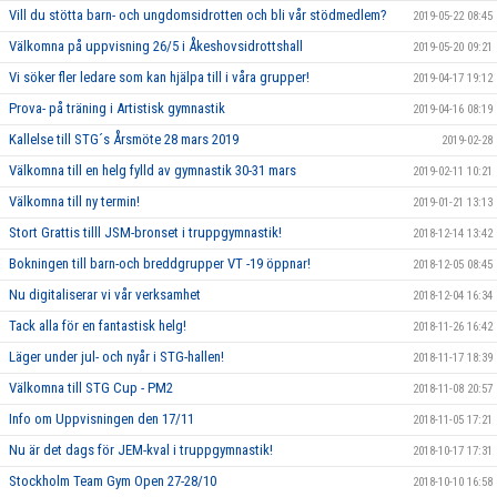
Vill du stötta barn- och ungdomsidrotten och bli vår stödmedlem?
2019-05-22 08:45
Välkomna på uppvisning 26/5 i Åkeshovsidrottshall
2019-05-20 09:21
Vi söker fler ledare som kan hjälpa till i våra grupper!
2019-04-17 19:12
Prova- på träning i Artistisk gymnastik
2019-04-16 08:19
Kallelse till STG´s Årsmöte 28 mars 2019
2019-02-28
Välkomna till en helg fylld av gymnastik 30-31 mars
2019-02-11 10:21
Välkomna till ny termin!
2019-01-21 13:13
Stort Grattis tilll JSM-bronset i truppgymnastik!
2018-12-14 13:42
Bokningen till barn-och breddgrupper VT -19 öppnar!
2018-12-05 08:45
Nu digitaliserar vi vår verksamhet
2018-12-04 16:34
Tack alla för en fantastisk helg!
2018-11-26 16:42
Läger under jul- och nyår i STG-hallen!
2018-11-17 18:39
Välkomna till STG Cup - PM2
2018-11-08 20:57
Info om Uppvisningen den 17/11
2018-11-05 17:21
Nu är det dags för JEM-kval i truppgymnastik!
2018-10-17 17:31
Stockholm Team Gym Open 27-28/10
2018-10-10 16:58