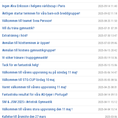
Ingen Alva Eriksson i helgens världscup i Paris
2025-09-14 11:40
Äntligen startar terminen för våra barn-och breddgrupper!
2025-09-02 11:18
Välkommen till teamet Svea Persson!
2025-08-25 11:50
Vill du träna gymnastik?
2025-07-31 07:39
Extraträning i höst!
2025-07-30 13:47
Anmälan till höstterminen är öppen!
2025-07-03 09:46
Anmälan till höstens gymnastikgrupper!
2025-06-15 20:42
Vi söker tränare i truppgymnastik!
2025-05-19 10:36
Tack för en fantastisk helg!
2025-05-15 15:06
Välkommen till vårens uppvisning nu på söndag 11 maj!
2025-05-06 14:47
Välkommen till STG-CUP lördag 10 maj.
2025-05-05 08:56
Varmt välkommen till vårens uppvisning 11 maj!
2025-04-25 08:01
Fantastiska resultat för våra AG-tjejer i Portugal!
2025-04-14 09:13
SM & JSM 2025 i Artistisk Gymnastik
2025-04-11 15:12
Välkommen till vårens stora uppvisning den 11 maj !
2025-04-04 15:14
Kallelse till årsmöte den 27 mars
2025-03-06