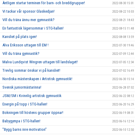
Äntligen startar terminen för barn- och breddgrupper!
2022-08-30 15:01
Vi tackar vår sponsor Glaskedjan!
2022-08-22 10:03
Vill du träna ännu mer gymnastik?
2022-08-21 18:43
En fantastisk lägersommar i STG-hallen!
2022-08-15 11:48
Kansliet på plats igen!
2022-08-08 13:59
Alva Eriksson uttagen till EM !
2022-07-30 19:46
Vill du träna gymnastik?
2022-07-09 12:44
Malva Lundqvist Wingren uttagen till landslaget!
2022-07-05 12:34
Trevlig sommar önskar vi på kansliet!
2022-07-02 16:49
Nordiska mästerskapen i Artistisk gymnastik!
2022-06-30 15:14
Svensk juniormästarinna!
2022-06-28 07:02
JSM/SM i Kvinnlig artistisk gymnastik
2022-06-22 08:12
Energin på topp i STG-hallen!
2022-06-20 16:29
Bokningen till höstens grupper öppnar!
2022-06-19 08:31
Babygympa i STG-hallen!
2022-06-16 12:14
”Bygg barns inre motivation”
2022-06-10 12:50