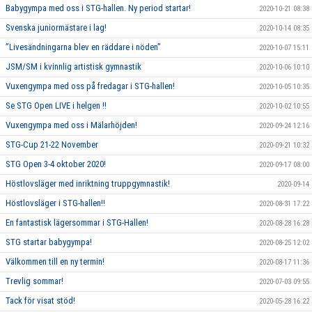
Babygympa med oss i STG-hallen. Ny period startar!
2020-10-21 08:38
Svenska juniormästare i lag!
2020-10-14 08:35
”Livesändningarna blev en räddare i nöden”
2020-10-07 15:11
JSM/SM i kvinnlig artistisk gymnastik
2020-10-06 10:10
Vuxengympa med oss på fredagar i STG-hallen!
2020-10-05 10:35
Se STG Open LIVE i helgen !!
2020-10-02 10:55
Vuxengympa med oss i Mälarhöjden!
2020-09-24 12:16
STG-Cup 21-22 November
2020-09-21 10:32
STG Open 3-4 oktober 2020!
2020-09-17 08:00
Höstlovsläger med inriktning truppgymnastik!
2020-09-14
Höstlovsläger i STG-hallen!!
2020-08-31 17:22
En fantastisk lägersommar i STG-Hallen!
2020-08-28 16:28
STG startar babygympa!
2020-08-25 12:02
Välkommen till en ny termin!
2020-08-17 11:36
Trevlig sommar!
2020-07-03 09:55
Tack för visat stöd!
2020-05-28 16:22