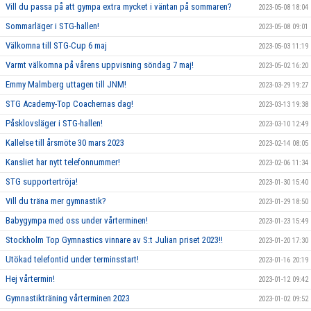
Vill du passa på att gympa extra mycket i väntan på sommaren?
2023-05-08 18:04
Sommarläger i STG-hallen!
2023-05-08 09:01
Välkomna till STG-Cup 6 maj
2023-05-03 11:19
Varmt välkomna på vårens uppvisning söndag 7 maj!
2023-05-02 16:20
Emmy Malmberg uttagen till JNM!
2023-03-29 19:27
STG Academy-Top Coachernas dag!
2023-03-13 19:38
Påsklovsläger i STG-hallen!
2023-03-10 12:49
Kallelse till årsmöte 30 mars 2023
2023-02-14 08:05
Kansliet har nytt telefonnummer!
2023-02-06 11:34
STG supportertröja!
2023-01-30 15:40
Vill du träna mer gymnastik?
2023-01-29 18:50
Babygympa med oss under vårterminen!
2023-01-23 15:49
Stockholm Top Gymnastics vinnare av S:t Julian priset 2023!!
2023-01-20 17:30
Utökad telefontid under terminsstart!
2023-01-16 20:19
Hej vårtermin!
2023-01-12 09:42
Gymnastikträning vårterminen 2023
2023-01-02 09:52