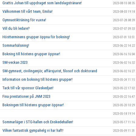
Grattis Johan till uppdraget som landslagstränare!
2023-08-10 08:35
Välkommen till vårt team, Emilia!
2023-08-03 19:18
Gymnastikträning för vuxna!
2023-07-28 08:39
Vill du bli ledare?
2023-07-07 09:33
Höstterminens grupper öppna för bokning!
2023-07-01 10:51
Sommarhälsning!
2023-06-22 14:22
Bokning till höstens grupper öppnar!
2023-06-16 16:04
SM-veckan 2023
2023-06-02 16:32
SM-gymnast, civilingenjör, affärsjurist, filosof och doktorand
2023-06-02 16:27
Information om bokning till höstens grupper!
2023-05-24 11:15
Tack till vår sponsor Glaskedjan!
2023-05-22 17:02
Fina prestationer på JNM 2023
2023-05-22 16:47
Bokningen till höstens grupper öppnar!
2023-05-20 10:29
2023-05-18 19:14
Sommarläger i STG-hallen och Enskedehallen!
2023-05-17 11:16
Vilken fantastisk gympahelg vi har haft!
2023-05-09 11:31