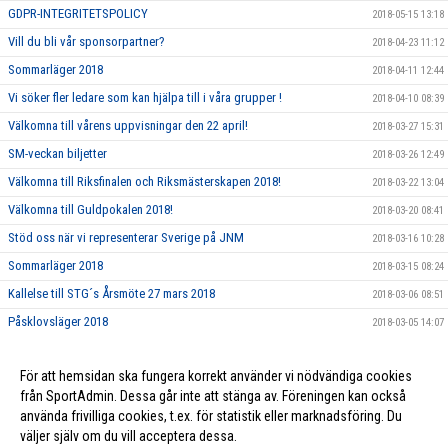
GDPR-INTEGRITETSPOLICY
2018-05-15 13:18
Vill du bli vår sponsorpartner?
2018-04-23 11:12
Sommarläger 2018
2018-04-11 12:44
Vi söker fler ledare som kan hjälpa till i våra grupper !
2018-04-10 08:39
Välkomna till vårens uppvisningar den 22 april!
2018-03-27 15:31
SM-veckan biljetter
2018-03-26 12:49
Välkomna till Riksfinalen och Riksmästerskapen 2018!
2018-03-22 13:04
Välkomna till Guldpokalen 2018!
2018-03-20 08:41
Stöd oss när vi representerar Sverige på JNM
2018-03-16 10:28
Sommarläger 2018
2018-03-15 08:24
Kallelse till STG´s Årsmöte 27 mars 2018
2018-03-06 08:51
Påsklovsläger 2018
2018-03-05 14:07
Dags att nominera Årets Ledare och Årets Förening 2017!
2018-02-21 10:06
För att hemsidan ska fungera korrekt använder vi nödvändiga cookies
Ungdomsledarstipendium
2018-02-21 10:05
från SportAdmin. Dessa går inte att stänga av. Föreningen kan också
använda frivilliga cookies, t.ex. för statistik eller marknadsföring. Du
väljer själv om du vill acceptera dessa.