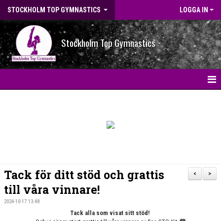
STOCKHOLM TOP GYMNASTICS
LOGGA IN
Stockholm Top Gymnastics
HEM
NYHETER
BILDGALLERI
NYHETSARKIV
Tack för ditt stöd och grattis
<
>
OM FÖRENINGEN
till våra vinnare!
2024-10-17 13:48
STG-HALLEN
Tack alla som visat sitt stöd!