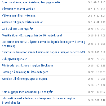
Sportlovsträning med inriktning truppgymnastik
2021-02-16 19:10
Vårterminen startar vecka 5
2021-01-25 11:56
Välkommen till en ny termin!
2021-01-20 15:04
Anmälan till gympa vårterminen -21
2021-01-04 12:28
God Jul och Gott Nytt År!
2020-12-22 10:53
Musikhjälpen - Ett steg på händer för varje krona!
2020-12-18 17:09
Läs artikel om hur STG lyckats använda digitala lösningar vid tävling
2020-12-18 16:28
och träning
Symtomfria barn bör stanna hemma om någon i familjen har covid-19
2020-12-03 16:17
Juluppvisning 2020!
2020-11-26 12:03
Förlängda restriktioner i region Stockholm
2020-11-20 16:53
Förslag på sänkning till åtta deltagare
2020-11-18 09:03
Anmälan till vårens grupper är öppen!
2020-11-12 12:58
2020-11-10 17:39
Kom o gympa med oss under jul och nyår!
2020-11-02 08:57
Information med anledning av de nya restriktionerna i region
2020-10-29 17:41
Stockholms län