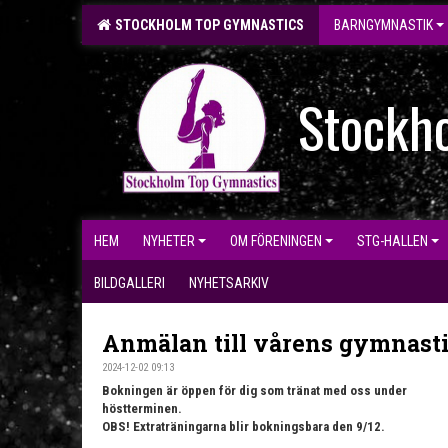
STOCKHOLM TOP GYMNASTICS
BARNGYMNASTIK
Stockh
HEM
NYHETER
OM FÖRENINGEN
STG-HALLEN
BILDGALLERI
NYHETSARKIV
Anmälan till vårens gymnast
2024-12-02 09:13
Bokningen är öppen för dig som tränat med oss under
höstterminen.
OBS! Extraträningarna blir bokningsbara den 9/12.