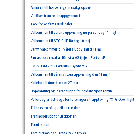
Anmälan till höstens gymnastikgrupper!
Vi söker tränare i truppgymnastik!
Tack för en fantastisk helg!
Välkommen till vårens uppvisning nu på söndag 11 maj!
Välkommen till STG-CUP lördag 10 maj.
Varmt välkommen till vårens uppvisning 11 maj!
Fantastiska resultat för våra AG-tjejer i Portugal!
SM & JSM 2025 i Artistisk Gymnastik
Välkommen till vårens stora uppvisning den 11 maj !
Kallelse till årsmöte den 27 mars
Uppdatering om personuppgiftsincident Sportadmin
På lördag är det dags för föreningens trupptävling "STG Open ligh
Träna extra på specifika redskap!
Träningsgrupp för ungdomar!
Terminsstart !
Toptjejernas dag! Träna, tävla,trivas!