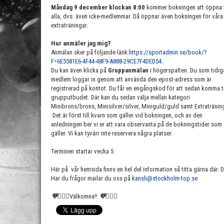
Måndag 9 december klockan 8:00
kommer bokningen att öppna 
alla, dvs. även icke-medlemmar. Då öppnar även bokningen för våra
extraträningar.
Hur anmäler jag mig?
Anmälan sker på följande länk:
https://sportadmin.se/book/?
F=6E5581E6-4F44-48F9-A888-29CE7F4DED54
.
Du kan även klicka på
Gruppanmälan
i högerspalten. Du som tidig
medlem loggar in genom att använda den epost-adress som är
registrerad på kontot. Du får en engångskod för att sedan komma ti
grupputbudet. Där kan du sedan välja mellan kategori
Minibrons/brons, Minisilver/silver, Miniguld/guld samt Extratränin
Det är först till kvarn som gäller vid bokningen, och av den
anledningen ber vi er att vara observanta på de bokningstider som
gäller. Vi kan tyvärr inte reservera några platser.
Terminen startar vecka 5
Här på vår hemsida finns en hel del information så titta gärna där. 
Har du frågor mailar du oss på
kansli@stockholm-top.se
💜🤸🏻‍♀️
Välkomna!!
💜🤸🏻‍♀️