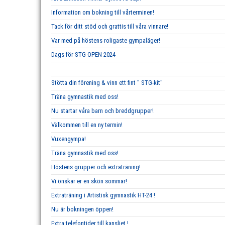
Information om bokning till vårterminen!
Tack för ditt stöd och grattis till våra vinnare!
Var med på höstens roligaste gympaläger!
Dags för STG OPEN 2024
Stötta din förening & vinn ett fint " STG-kit"
Träna gymnastik med oss!
Nu startar våra barn och breddgrupper!
Välkommen till en ny termin!
Vuxengympa!
Träna gymnastik med oss!
Höstens grupper och extraträning!
Vi önskar er en skön sommar!
Extraträning i Artistisk gymnastik HT-24 !
Nu är bokningen öppen!
Extra telefontider till kansliet !