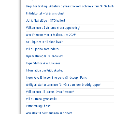
Dags för tävling i Artistisk gymnastik- kom och heja fram STGs fan
Fritidskortet – Vi är anslutna!
Jul & Nyårsläger i STG-hallen!
Välkommen på vinterns stora uppvisning!
Alva Eriksson vinner Mälarcupen 2025!
STG bjuder in till shop-kväll!
Vill du jobba som ledare?
Gymnastikläger i STG-hallen!
Inget VM för Alva Eriksson
Information om Fritidskortet
Ingen Alva Eriksson i helgens världscup i Paris
Äntligen startar terminen för våra barn-och breddgrupper!
Välkommen till teamet Svea Persson!
Vill du träna gymnastik?
Extraträning i höst!
Anmälan till höstterminen är öppen!