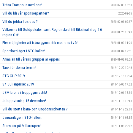
Träna Trampolin med oss!
2020-02-05 13:53
Vill du bli vår sponsorpartner?
2020-02-05
Vill du jobba hos oss ?
2020-02-04 09:37
Välkomna till Guldpokalen samt Regionskval till Riksfinal steg 5-6
2020-01-28 16:43
region Öst!
Fler möjligheter att träna gymnastik med oss i vår!
2020-01-09 14:26
Sportlovsläger i STG-hallen!
2020-01-07 12:51
Anmälan till vårens grupper är öppen!
2020-01-02 08:28
Tack för denna termin!
2019-12-20 10:48
STG CUP 2019
2019-12-18 19:34
S:t Julianpriset 2019
2019-12-03 17:22
JSM-brons i truppgymnastik!
2019-12-01 16:30
Juluppvisning 15 december!
2019-11-13 11:13
Vill du stötta barn- och ungdomsidrotten ?
2019-11-12 22:08
Januariläger i STG-hallen!
2019-11-11 08:15
Storslam på Mälarcupen!
2019-11-05 20:02