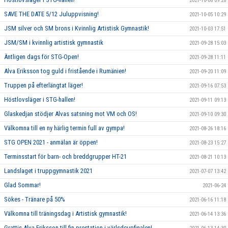
2021-10-06 09:28
SAVE THE DATE 5/12 Juluppvisning!
2021-10-05 10:29
JSM silver och SM brons i Kvinnlig Artistisk Gymnastik!
2021-10-03 17:51
JSM/SM i kvinnlig artistisk gymnastik
2021-09-28 15:03
Äntligen dags för STG-Open!
2021-09-28 11:11
Alva Eriksson tog guld i fristående i Rumänien!
2021-09-20 11:09
Truppen på efterlängtat läger!
2021-09-16 07:53
Höstlovsläger i STG-hallen!
2021-09-11 09:13
Glaskedjan stödjer Alvas satsning mot VM och OS!
2021-09-10 09:30
Välkomna till en ny härlig termin full av gympa!
2021-08-26 18:16
STG OPEN 2021 - anmälan är öppen!
2021-08-23 15:27
Terminsstart för barn- och breddgrupper HT-21
2021-08-21 10:13
Landslaget i truppgymnastik 2021
2021-07-07 13:42
Glad Sommar!
2021-06-24
Sökes - Tränare på 50%
2021-06-16 11:18
Välkomna till träningsdag i Artistisk gymnastik!
2021-06-14 13:36
Grattis Alva Eriksson till fin prestation i värlsdcupfinalen!