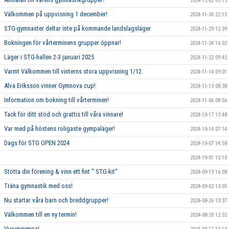
2024-12-02 09:13
Välkommen på uppvisning 1 december!
2024-11-30 22:15
STG-gymnaster deltar inte på kommande landslagsläger
2024-11-29 12:39
Bokningen för vårterminens grupper öppnar!
2024-11-24 16:02
Läger i STG-hallen 2-3 januari 2025
2024-11-22 09:42
Varmt Välkommen till vinterns stora uppvisning 1/12.
2024-11-14 09:01
Alva Eriksson vinner Gymnova cup!
2024-11-13 08:38
Information om bokning till vårterminen!
2024-11-06 08:56
Tack för ditt stöd och grattis till våra vinnare!
2024-10-17 13:48
Var med på höstens roligaste gympaläger!
2024-10-14 07:14
Dags för STG OPEN 2024
2024-10-07 14:58
2024-10-01 15:10
Stötta din förening & vinn ett fint " STG-kit"
2024-09-19 16:08
Träna gymnastik med oss!
2024-09-02 13:05
Nu startar våra barn och breddgrupper!
2024-08-26 10:37
Välkommen till en ny termin!
2024-08-20 12:32
Vuxengympa!