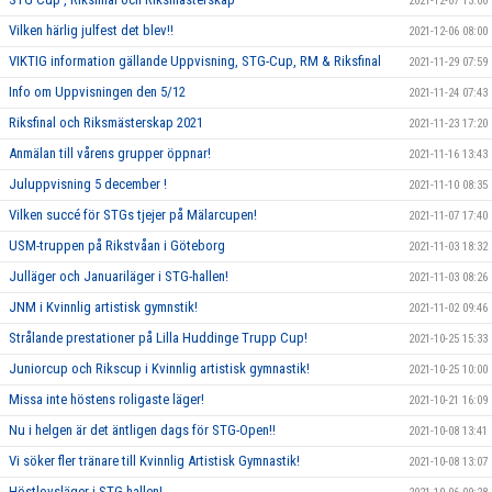
2021-12-07 13:00
Vilken härlig julfest det blev!!
2021-12-06 08:00
VIKTIG information gällande Uppvisning, STG-Cup, RM & Riksfinal
2021-11-29 07:59
Info om Uppvisningen den 5/12
2021-11-24 07:43
Riksfinal och Riksmästerskap 2021
2021-11-23 17:20
Anmälan till vårens grupper öppnar!
2021-11-16 13:43
Juluppvisning 5 december !
2021-11-10 08:35
Vilken succé för STGs tjejer på Mälarcupen!
2021-11-07 17:40
USM-truppen på Rikstvåan i Göteborg
2021-11-03 18:32
Julläger och Januariläger i STG-hallen!
2021-11-03 08:26
JNM i Kvinnlig artistisk gymnstik!
2021-11-02 09:46
Strålande prestationer på Lilla Huddinge Trupp Cup!
2021-10-25 15:33
Juniorcup och Rikscup i Kvinnlig artistisk gymnastik!
2021-10-25 10:00
Missa inte höstens roligaste läger!
2021-10-21 16:09
Nu i helgen är det äntligen dags för STG-Open!!
2021-10-08 13:41
Vi söker fler tränare till Kvinnlig Artistisk Gymnastik!
2021-10-08 13:07
Höstlovsläger i STG-hallen!