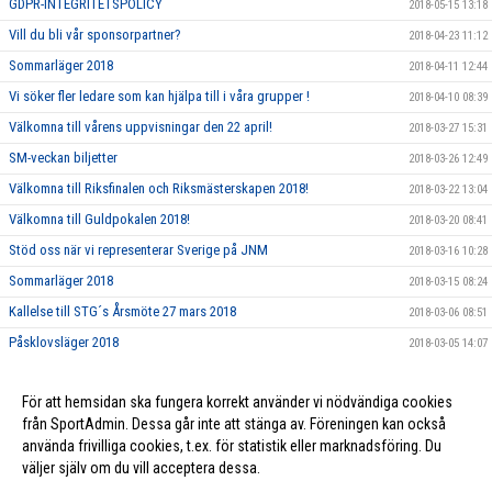
GDPR-INTEGRITETSPOLICY
2018-05-15 13:18
Vill du bli vår sponsorpartner?
2018-04-23 11:12
Sommarläger 2018
2018-04-11 12:44
Vi söker fler ledare som kan hjälpa till i våra grupper !
2018-04-10 08:39
Välkomna till vårens uppvisningar den 22 april!
2018-03-27 15:31
SM-veckan biljetter
2018-03-26 12:49
Välkomna till Riksfinalen och Riksmästerskapen 2018!
2018-03-22 13:04
Välkomna till Guldpokalen 2018!
2018-03-20 08:41
Stöd oss när vi representerar Sverige på JNM
2018-03-16 10:28
Sommarläger 2018
2018-03-15 08:24
Kallelse till STG´s Årsmöte 27 mars 2018
2018-03-06 08:51
Påsklovsläger 2018
2018-03-05 14:07
Dags att nominera Årets Ledare och Årets Förening 2017!
2018-02-21 10:06
För att hemsidan ska fungera korrekt använder vi nödvändiga cookies
Ungdomsledarstipendium
2018-02-21 10:05
från SportAdmin. Dessa går inte att stänga av. Föreningen kan också
använda frivilliga cookies, t.ex. för statistik eller marknadsföring. Du
väljer själv om du vill acceptera dessa.