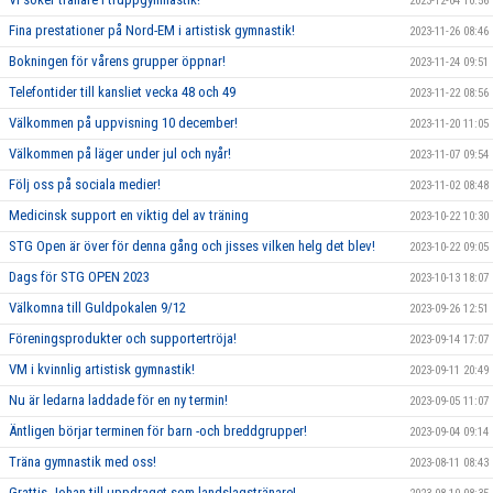
2023-12-04 10:56
Fina prestationer på Nord-EM i artistisk gymnastik!
2023-11-26 08:46
Bokningen för vårens grupper öppnar!
2023-11-24 09:51
Telefontider till kansliet vecka 48 och 49
2023-11-22 08:56
Välkommen på uppvisning 10 december!
2023-11-20 11:05
Välkommen på läger under jul och nyår!
2023-11-07 09:54
Följ oss på sociala medier!
2023-11-02 08:48
Medicinsk support en viktig del av träning
2023-10-22 10:30
STG Open är över för denna gång och jisses vilken helg det blev!
2023-10-22 09:05
Dags för STG OPEN 2023
2023-10-13 18:07
Välkomna till Guldpokalen 9/12
2023-09-26 12:51
Föreningsprodukter och supportertröja!
2023-09-14 17:07
VM i kvinnlig artistisk gymnastik!
2023-09-11 20:49
Nu är ledarna laddade för en ny termin!
2023-09-05 11:07
Äntligen börjar terminen för barn -och breddgrupper!
2023-09-04 09:14
Träna gymnastik med oss!
2023-08-11 08:43
Grattis Johan till uppdraget som landslagstränare!