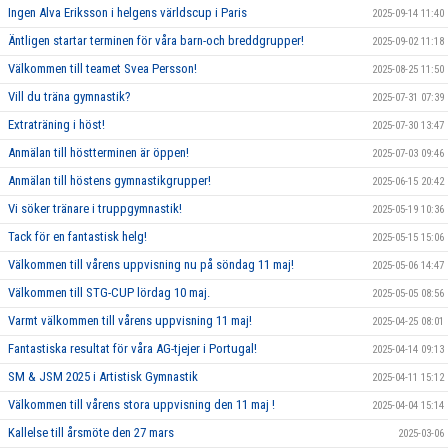
Ingen Alva Eriksson i helgens världscup i Paris
2025-09-14 11:40
Äntligen startar terminen för våra barn-och breddgrupper!
2025-09-02 11:18
Välkommen till teamet Svea Persson!
2025-08-25 11:50
Vill du träna gymnastik?
2025-07-31 07:39
Extraträning i höst!
2025-07-30 13:47
Anmälan till höstterminen är öppen!
2025-07-03 09:46
Anmälan till höstens gymnastikgrupper!
2025-06-15 20:42
Vi söker tränare i truppgymnastik!
2025-05-19 10:36
Tack för en fantastisk helg!
2025-05-15 15:06
Välkommen till vårens uppvisning nu på söndag 11 maj!
2025-05-06 14:47
Välkommen till STG-CUP lördag 10 maj.
2025-05-05 08:56
Varmt välkommen till vårens uppvisning 11 maj!
2025-04-25 08:01
Fantastiska resultat för våra AG-tjejer i Portugal!
2025-04-14 09:13
SM & JSM 2025 i Artistisk Gymnastik
2025-04-11 15:12
Välkommen till vårens stora uppvisning den 11 maj !
2025-04-04 15:14
Kallelse till årsmöte den 27 mars
2025-03-06