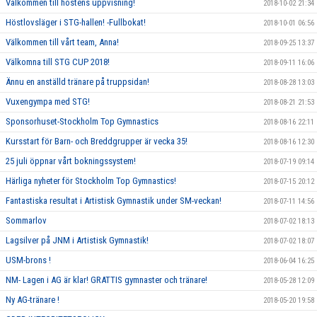
Välkommen till höstens uppvisning!
2018-10-02 21:34
Höstlovsläger i STG-hallen! -Fullbokat!
2018-10-01 06:56
Välkommen till vårt team, Anna!
2018-09-25 13:37
Välkomna till STG CUP 2018!
2018-09-11 16:06
Ännu en anställd tränare på truppsidan!
2018-08-28 13:03
Vuxengympa med STG!
2018-08-21 21:53
Sponsorhuset-Stockholm Top Gymnastics
2018-08-16 22:11
Kursstart för Barn- och Breddgrupper är vecka 35!
2018-08-16 12:30
25 juli öppnar vårt bokningssystem!
2018-07-19 09:14
Härliga nyheter för Stockholm Top Gymnastics!
2018-07-15 20:12
Fantastiska resultat i Artistisk Gymnastik under SM-veckan!
2018-07-11 14:56
Sommarlov
2018-07-02 18:13
Lagsilver på JNM i Artistisk Gymnastik!
2018-07-02 18:07
USM-brons !
2018-06-04 16:25
NM- Lagen i AG är klar! GRATTIS gymnaster och tränare!
2018-05-28 12:09
Ny AG-tränare !
2018-05-20 19:58