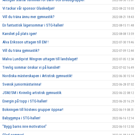
2022-08-30 15:01
Vi tackar vår sponsor Glaskedjan!
2022-08-22 10:03
Vill du träna ännu mer gymnastik?
2022-08-21 18:43
En fantastisk lägersommar i STG-hallen!
2022-08-15 11:48
Kansliet på plats igen!
2022-08-08 13:59
Alva Eriksson uttagen till EM !
2022-07-30 19:46
Vill du träna gymnastik?
2022-07-09 12:44
Malva Lundqvist Wingren uttagen till landslaget!
2022-07-05 12:34
Trevlig sommar önskar vi på kansliet!
2022-07-02 16:49
Nordiska mästerskapen i Artistisk gymnastik!
2022-06-30 15:14
Svensk juniormästarinna!
2022-06-28 07:02
JSM/SM i Kvinnlig artistisk gymnastik
2022-06-22 08:12
Energin på topp i STG-hallen!
2022-06-20 16:29
Bokningen till höstens grupper öppnar!
2022-06-19 08:31
Babygympa i STG-hallen!
2022-06-16 12:14
”Bygg barns inre motivation”
2022-06-10 12:50
Glad sommar!