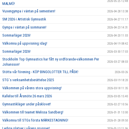
2026-05-25 12:48
MALMÖ!
Vuxengympa i väntan på semestern!
2026-04-28 13:38
SM 2026 i Artistisk Gymnastik
2026-04-27 11:17
Gympa i väntan på sommaren!
2026-04-23 14:31
Sommarläger 2026!
2026-04-20 11:03
Välkomna på uppvisning idag!
2026-04-19 08:42
Sommarläger 2026!
2026-03-30 17:03
Stockholm Top Gymnastics har fått ny ordförande-välkommen Per
2026-03-27 08:03
Johansson!
Stötta vår förening - KÖP BINGOLOTTER TILL PÅSK!
2026-03-26
STG´s verksamhetsberättelse 2025
2026-03-19 18:20
Välkommen på vårens stora uppvisning!
2026-03-18 11:35
Kallelse till Årsmöte 26 mars 2026
2026-03-05 15:40
Gymnastikläger under påsklovet!
2026-02-27 10:56
Välkommen till teamet Melissa Sandberg!
2026-01-31 13:00
Välkomna till STGs första MÄRKESTAGNING!
2026-01-28 09:50
Lediga platser i vårens grupper!
2026-01-13 11:06