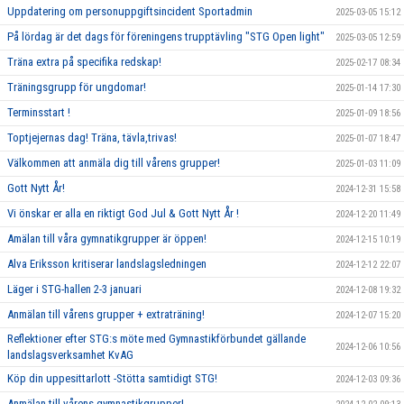
Uppdatering om personuppgiftsincident Sportadmin
2025-03-05 15:12
På lördag är det dags för föreningens trupptävling "STG Open light"
2025-03-05 12:59
Träna extra på specifika redskap!
2025-02-17 08:34
Träningsgrupp för ungdomar!
2025-01-14 17:30
Terminsstart !
2025-01-09 18:56
Toptjejernas dag! Träna, tävla,trivas!
2025-01-07 18:47
Välkommen att anmäla dig till vårens grupper!
2025-01-03 11:09
Gott Nytt År!
2024-12-31 15:58
Vi önskar er alla en riktigt God Jul & Gott Nytt År !
2024-12-20 11:49
Amälan till våra gymnatikgrupper är öppen!
2024-12-15 10:19
Alva Eriksson kritiserar landslagsledningen
2024-12-12 22:07
Läger i STG-hallen 2-3 januari
2024-12-08 19:32
Anmälan till vårens grupper + extraträning!
2024-12-07 15:20
Reflektioner efter STG:s möte med Gymnastikförbundet gällande
2024-12-06 10:56
landslagsverksamhet KvAG
Köp din uppesittarlott -Stötta samtidigt STG!
2024-12-03 09:36
Anmälan till vårens gymnastikgrupper!