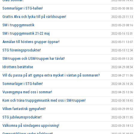
2022-06-08 14:43
Sommarläger i STG-hallen!
2022-05-30 08:55
Grattis Alva och lycka till på världscupen!
2022-05-23 11:13
SM i truppgymnastik
2022-05-23 08:16
SM i truppgymnastik 21-22 maj
2022-05-16 15:01
Anmälan till höstens grupper öppnar!
2022-05-11 13:07
STG föreningsprodukter!
2022-05-10 12:34
SM-truppen och USM-truppen har tävlat!
2022-05-09 13:20
Idrottens berättelse
2022-04-29 08:54
Vill du passa på att gympa extra mycket i väntan på sommaren?
2022-04-27 11:06
Sommarläger i STG-hallen!
2022-04-26 14:26
Vuxengympa med oss i sommar!
2022-04-25 13:36
Kom och träna truppgymnastik med oss i SM-truppen!
2022-03-30 18:45
Vilken fantastisk gympafest!
2022-03-29 09:52
STG jubileumsprodukter!
2022-03-28 11:05
Välkomna på söndagens uppvisning!
2022-03-25 18:12
Gymnastikläger under påsklovet!