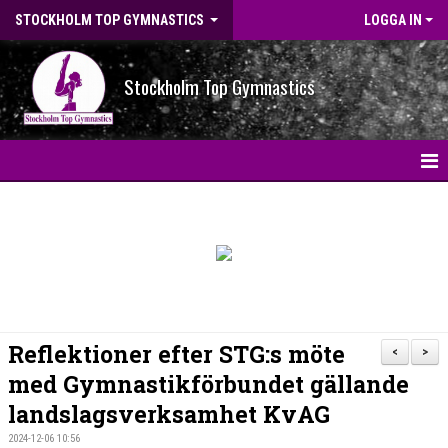
STOCKHOLM TOP GYMNASTICS
LOGGA IN
Stockholm Top Gymnastics
HEM
NYHETER
BILDGALLERI
NYHETSARKIV
Reflektioner efter STG:s möte
<
>
OM FÖRENINGEN
med Gymnastikförbundet gällande
landslagsverksamhet KvAG
STG-HALLEN
2024-12-06 10:56