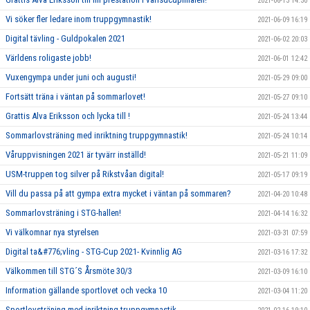
2021-06-13 14:30
Vi söker fler ledare inom truppgymnastik!
2021-06-09 16:19
Digital tävling - Guldpokalen 2021
2021-06-02 20:03
Världens roligaste jobb!
2021-06-01 12:42
Vuxengympa under juni och augusti!
2021-05-29 09:00
Fortsätt träna i väntan på sommarlovet!
2021-05-27 09:10
Grattis Alva Eriksson och lycka till !
2021-05-24 13:44
Sommarlovsträning med inriktning truppgymnastik!
2021-05-24 10:14
Våruppvisningen 2021 är tyvärr inställd!
2021-05-21 11:09
USM-truppen tog silver på Rikstvåan digital!
2021-05-17 09:19
Vill du passa på att gympa extra mycket i väntan på sommaren?
2021-04-20 10:48
Sommarlovsträning i STG-hallen!
2021-04-14 16:32
Vi välkomnar nya styrelsen
2021-03-31 07:59
Digital ta&#776;vling - STG-Cup 2021- Kvinnlig AG
2021-03-16 17:32
Välkommen till STG´S Årsmöte 30/3
2021-03-09 16:10
Information gällande sportlovet och vecka 10
2021-03-04 11:20
Sportlovsträning med inriktning truppgymnastik