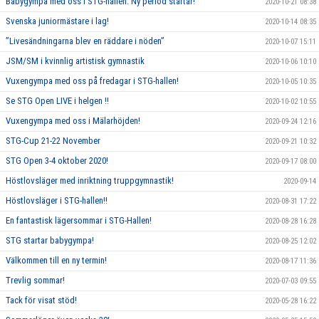
Babygympa med oss i STG-hallen. Ny period startar!
2020-10-21 08:38
Svenska juniormästare i lag!
2020-10-14 08:35
”Livesändningarna blev en räddare i nöden”
2020-10-07 15:11
JSM/SM i kvinnlig artistisk gymnastik
2020-10-06 10:10
Vuxengympa med oss på fredagar i STG-hallen!
2020-10-05 10:35
Se STG Open LIVE i helgen !!
2020-10-02 10:55
Vuxengympa med oss i Mälarhöjden!
2020-09-24 12:16
STG-Cup 21-22 November
2020-09-21 10:32
STG Open 3-4 oktober 2020!
2020-09-17 08:00
Höstlovsläger med inriktning truppgymnastik!
2020-09-14
Höstlovsläger i STG-hallen!!
2020-08-31 17:22
En fantastisk lägersommar i STG-Hallen!
2020-08-28 16:28
STG startar babygympa!
2020-08-25 12:02
Välkommen till en ny termin!
2020-08-17 11:36
Trevlig sommar!
2020-07-03 09:55
Tack för visat stöd!
2020-05-28 16:22