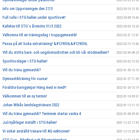
2022-03-25 09:50
Info om Uppvisningen den 27/3
2022-03-10 15:35
Full rulle i STG-hallen under sportlovet!
2022-03-08 10:46
Kallelse till STG´s årsmöte 31/3 2022
2022-03-03 10:20
Välkomna till en träningsdag i truppgymnastik!
2022-02-21 12:01
Passa på att boka extraträning! &#129336;&#129336;
2022-02-15 15:06
Vill du stötta barn- och ungdomsidrotten och bli vår stödmedlem?
2022-02-04 08:23
Sportlovsläger i STG-hallen!
2022-02-02 15:53
Vill du träna gymnastik?
2022-01-30 16:10
Gymnastikträning för vuxna!
2022-01-27 11:09
Föräldra-barngympa! Häng med ni med!!
2022-01-24 15:19
Välkommen till en ny termin!
2022-01-18 09:57
Johan Wikås landslagstränare 2022
2022-01-13 11:10
Vill du träna gymnastik? Terminen startar vecka 4
2022-01-08 09:45
Jul/nyårläger inställt i STG-hallen!
2021-12-22 17:43
Vi söker anställd tränare till AG-sektionen!
2021-12-13 20:58
STG Cup , Riksfinal och Riksmästerskap