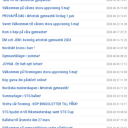
2024-05-06 10:47
Välkommen på vårens stora uppvisning 5 maj!
2024-04-25 15:08
PROVA-PÅ DAG i Artistisk gymnastik lördag 1 juni
2024-04-23 15:41
Varmt Välkommen till vårens stora uppvisning 5 maj!
2024-04-22 14:28
Kom o heja på våra gymnaster!
2024-04-17 07:21
EM och JEM i kvinnlig artistisk gymnastik 2024
2024-04-16 15:25
Nordiskt brons i barr !
2024-04-14 07:58
Gymnastikläger i sommar!
2024-04-04 08:32
JOYNA - Ett helt nytt lotteri!
2024-04-03 17:12
Välkommen på föreningens stora uppvisning 5 maj!
2024-04-02 10:08
Köp gärna din påsklott online!
2024-03-27 11:59
Nordiska mästerskapen i Artistisk gymnastik!
2024-03-26 17:24
Sommarläger i STG-hallen!
2024-03-23 10:03
Stötta vår förening - KÖP BINGOLOTTER TILL PÅSK!
2024-03-21 10:17
STG bjuder in till Riksmästerskap samt STG Cup
2024-03-18 08:50
Kallelse till årsmöte den 27 mars
2024-03-07 19:30
Välkommen på gymnastikläger under påsklovet!