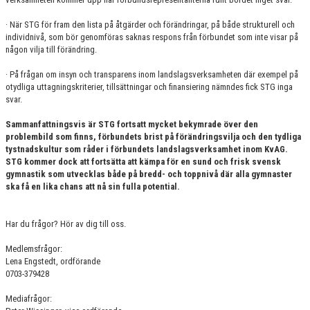
· När STG för fram den lista på åtgärder och förändringar, på både strukturell och
individnivå, som bör genomföras saknas respons från förbundet som inte visar på
någon vilja till förändring.
· På frågan om insyn och transparens inom landslagsverksamheten där exempel på
otydliga uttagningskriterier, tillsättningar och finansiering nämndes fick STG inga
svar.
Sammanfattningsvis är STG fortsatt mycket bekymrade över den
problembild som finns, förbundets brist på förändringsvilja och den tydliga
tystnadskultur som råder i förbundets landslagsverksamhet inom KvAG.
STG kommer dock att fortsätta att kämpa för en sund och frisk svensk
gymnastik som utvecklas både på bredd- och toppnivå där alla gymnaster
ska få en lika chans att nå sin fulla potential.
Har du frågor? Hör av dig till oss.
Medlemsfrågor:
Lena Engstedt, ordförande
0703-379428
Mediafrågor: