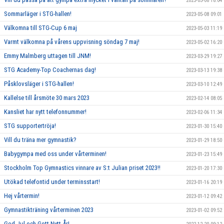
2023-05-08 18:04
Sommarläger i STG-hallen!
2023-05-08 09:01
Välkomna till STG-Cup 6 maj
2023-05-03 11:19
Varmt välkomna på vårens uppvisning söndag 7 maj!
2023-05-02 16:20
Emmy Malmberg uttagen till JNM!
2023-03-29 19:27
STG Academy-Top Coachernas dag!
2023-03-13 19:38
Påsklovsläger i STG-hallen!
2023-03-10 12:49
Kallelse till årsmöte 30 mars 2023
2023-02-14 08:05
Kansliet har nytt telefonnummer!
2023-02-06 11:34
STG supportertröja!
2023-01-30 15:40
Vill du träna mer gymnastik?
2023-01-29 18:50
Babygympa med oss under vårterminen!
2023-01-23 15:49
Stockholm Top Gymnastics vinnare av S:t Julian priset 2023!!
2023-01-20 17:30
Utökad telefontid under terminsstart!
2023-01-16 20:19
Hej vårtermin!
2023-01-12 09:42
Gymnastikträning vårterminen 2023
2023-01-02 09:52
God Jul och Gott Nytt År!