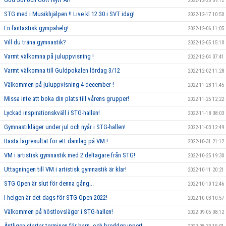
2022-12-20 09:12
STG med i Musikhjälpen !! Live kl 12:30 i SVT idag!
2022-12-17 10:50
En fantastisk gympahelg!
2022-12-06 11:05
Vill du träna gymnastik?
2022-12-05 15:10
Varmt välkomna på juluppvisning !
2022-12-04 07:41
Varmt välkomna till Guldpokalen lördag 3/12
2022-12-02 11:28
Välkommen på juluppvisning 4 december !
2022-11-28 11:45
Missa inte att boka din plats till vårens grupper!
2022-11-25 12:22
Lyckad inspirationskväll i STG-hallen!
2022-11-18 08:03
Gymnastikläger under jul och nyår i STG-hallen!
2022-11-03 12:49
Bästa lagresultat för ett damlag på VM !
2022-10-31 21:12
VM i artistisk gymnastik med 2 deltagare från STG!
2022-10-25 19:30
Uttagningen till VM i artistisk gymnastik är klar!
2022-10-11 20:21
STG Open är slut för denna gång...
2022-10-10 12:46
I helgen är det dags för STG Open 2022!
2022-10-03 10:57
Välkommen på höstlovsläger i STG-hallen!
2022-09-05 08:12
Äntligen startar terminen för barn- och breddgrupper!