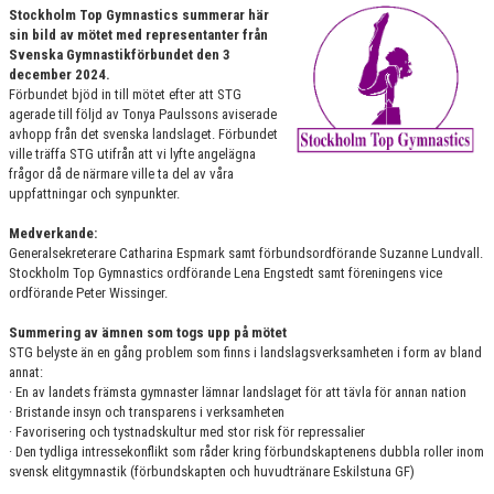
Stockholm Top Gymnastics summerar här
VÄRDEGRUND
sin bild av mötet med representanter från
Svenska Gymnastikförbundet den 3
FÖRENINGSPRODUKTER
december 2024.
Förbundet bjöd in till mötet efter att STG
agerade till följd av Tonya Paulssons aviserade
KONTAKT
avhopp från det svenska landslaget. Förbundet
ville träffa STG utifrån att vi lyfte angelägna
MÄRKESTAGNING
frågor då de närmare ville ta del av våra
uppfattningar och synpunkter.
Medverkande:
Generalsekreterare Catharina Espmark samt förbundsordförande Suzanne Lundvall.
Stockholm Top Gymnastics ordförande Lena Engstedt samt föreningens vice
ordförande Peter Wissinger.
Summering av ämnen som togs upp på mötet
STG belyste än en gång problem som finns i landslagsverksamheten i form av bland
annat:
· En av landets främsta gymnaster lämnar landslaget för att tävla för annan nation
· Bristande insyn och transparens i verksamheten
· Favorisering och tystnadskultur med stor risk för repressalier
· Den tydliga intressekonflikt som råder kring förbundskaptenens dubbla roller inom
svensk elitgymnastik (förbundskapten och huvudtränare Eskilstuna GF)