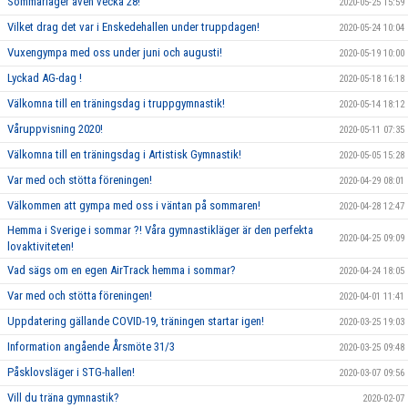
Sommarläger även vecka 28!
2020-05-25 15:59
Vilket drag det var i Enskedehallen under truppdagen!
2020-05-24 10:04
Vuxengympa med oss under juni och augusti!
2020-05-19 10:00
Lyckad AG-dag !
2020-05-18 16:18
Välkomna till en träningsdag i truppgymnastik!
2020-05-14 18:12
Våruppvisning 2020!
2020-05-11 07:35
Välkomna till en träningsdag i Artistisk Gymnastik!
2020-05-05 15:28
Var med och stötta föreningen!
2020-04-29 08:01
Välkommen att gympa med oss i väntan på sommaren!
2020-04-28 12:47
Hemma i Sverige i sommar ?! Våra gymnastikläger är den perfekta
2020-04-25 09:09
lovaktiviteten!
Vad sägs om en egen AirTrack hemma i sommar?
2020-04-24 18:05
Var med och stötta föreningen!
2020-04-01 11:41
Uppdatering gällande COVID-19, träningen startar igen!
2020-03-25 19:03
Information angående Årsmöte 31/3
2020-03-25 09:48
Påsklovsläger i STG-hallen!
2020-03-07 09:56
Vill du träna gymnastik?
2020-02-07