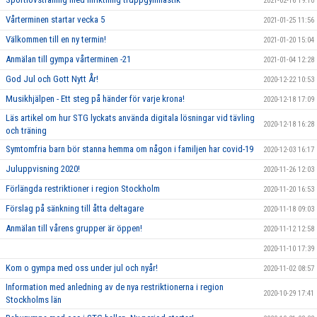
2021-02-16 19:10
Vårterminen startar vecka 5
2021-01-25 11:56
Välkommen till en ny termin!
2021-01-20 15:04
Anmälan till gympa vårterminen -21
2021-01-04 12:28
God Jul och Gott Nytt År!
2020-12-22 10:53
Musikhjälpen - Ett steg på händer för varje krona!
2020-12-18 17:09
Läs artikel om hur STG lyckats använda digitala lösningar vid tävling
2020-12-18 16:28
och träning
Symtomfria barn bör stanna hemma om någon i familjen har covid-19
2020-12-03 16:17
Juluppvisning 2020!
2020-11-26 12:03
Förlängda restriktioner i region Stockholm
2020-11-20 16:53
Förslag på sänkning till åtta deltagare
2020-11-18 09:03
Anmälan till vårens grupper är öppen!
2020-11-12 12:58
2020-11-10 17:39
Kom o gympa med oss under jul och nyår!
2020-11-02 08:57
Information med anledning av de nya restriktionerna i region
2020-10-29 17:41
Stockholms län