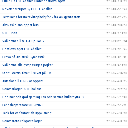
Full rulle i STG-hallen under höstlovsläger!
2019-10-31 08:20
Novembercupen 9/11 i STG-hallen
2019-10-25 10:42
Terminens första tävlingshelg för våra AG gymnaster!
2019-10-22 12:25
Alviksskolans öppet hus!
2019-10-09 09:58
STG Open
2019-10-01 11:30
Välkomna till STG-Cup 14/12!
2019-09-12 15:34
Höstlovsläger i STG-hallen!
2019-09-09 15:45
Prova på Artistisk Gymnastik!
2019-08-30 15:01
Välkomna alla gympasugna pojkar!
2019-08-06 14:30
Stort Grattis Alva till silver på SM
2019-06-27 07:32
Anmälan till HT-19 är öppen!
2019-06-24 08:26
Sommarläger i STG-hallen!
2019-06-09 20:53
God mat och god gärning i en och samma kullerbytta...?
2019-06-07 16:03
Landslagstränare 2019-2020
2019-06-05 12:31
Tack för en fantastisk uppvisning!
2019-05-27 08:37
Sommarens roligaste läger!
2019-05-24 08:39