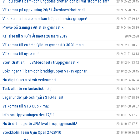
Vill du stötta barn- och ungdomsidrotten och bli vår stödmedlem?
2019-05-22 08:45
Välkomna på uppvisning 26/5 i Åkeshovsidrottshall
2019-05-20 09:21
Vi söker fler ledare som kan hjälpa till i våra grupper!
2019-04-17 19:12
Prova- på träning i Artistisk gymnastik
2019-04-16 08:19
Kallelse till STG´s Årsmöte 28 mars 2019
2019-02-28
Välkomna till en helg fylld av gymnastik 30-31 mars
2019-02-11 10:21
Välkomna till ny termin!
2019-01-21 13:13
Stort Grattis tilll JSM-bronset i truppgymnastik!
2018-12-14 13:42
Bokningen till barn-och breddgrupper VT -19 öppnar!
2018-12-05 08:45
Nu digitaliserar vi vår verksamhet
2018-12-04 16:34
Tack alla för en fantastisk helg!
2018-11-26 16:42
Läger under jul- och nyår i STG-hallen!
2018-11-17 18:39
Välkomna till STG Cup - PM2
2018-11-08 20:57
Info om Uppvisningen den 17/11
2018-11-05 17:21
Nu är det dags för JEM-kval i truppgymnastik!
2018-10-17 17:31
Stockholm Team Gym Open 27-28/10
2018-10-10 16:58