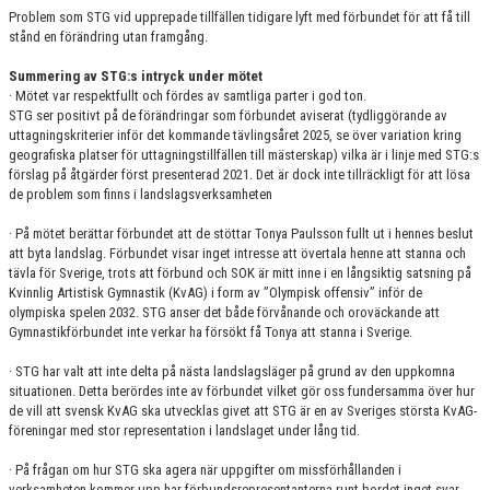
Problem som STG vid upprepade tillfällen tidigare lyft med förbundet för att få till
stånd en förändring utan framgång.
Summering av STG:s intryck under mötet
· Mötet var respektfullt och fördes av samtliga parter i god ton.
STG ser positivt på de förändringar som förbundet aviserat (tydliggörande av
uttagningskriterier inför det kommande tävlingsåret 2025, se över variation kring
geografiska platser för uttagningstillfällen till mästerskap) vilka är i linje med STG:s
förslag på åtgärder först presenterad 2021. Det är dock inte tillräckligt för att lösa
de problem som finns i landslagsverksamheten
· På mötet berättar förbundet att de stöttar Tonya Paulsson fullt ut i hennes beslut
att byta landslag. Förbundet visar inget intresse att övertala henne att stanna och
tävla för Sverige, trots att förbund och SOK är mitt inne i en långsiktig satsning på
Kvinnlig Artistisk Gymnastik (KvAG) i form av ”Olympisk offensiv” inför de
olympiska spelen 2032. STG anser det både förvånande och oroväckande att
Gymnastikförbundet inte verkar ha försökt få Tonya att stanna i Sverige.
· STG har valt att inte delta på nästa landslagsläger på grund av den uppkomna
situationen. Detta berördes inte av förbundet vilket gör oss fundersamma över hur
de vill att svensk KvAG ska utvecklas givet att STG är en av Sveriges största KvAG-
föreningar med stor representation i landslaget under lång tid.
· På frågan om hur STG ska agera när uppgifter om missförhållanden i
verksamheten kommer upp har förbundsrepresentanterna runt bordet inget svar.