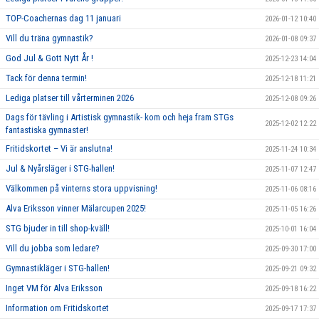
TOP-Coachernas dag 11 januari
2026-01-12 10:40
Vill du träna gymnastik?
2026-01-08 09:37
God Jul & Gott Nytt År !
2025-12-23 14:04
Tack för denna termin!
2025-12-18 11:21
Lediga platser till vårterminen 2026
2025-12-08 09:26
Dags för tävling i Artistisk gymnastik- kom och heja fram STGs
2025-12-02 12:22
fantastiska gymnaster!
Fritidskortet – Vi är anslutna!
2025-11-24 10:34
Jul & Nyårsläger i STG-hallen!
2025-11-07 12:47
Välkommen på vinterns stora uppvisning!
2025-11-06 08:16
Alva Eriksson vinner Mälarcupen 2025!
2025-11-05 16:26
STG bjuder in till shop-kväll!
2025-10-01 16:04
Vill du jobba som ledare?
2025-09-30 17:00
Gymnastikläger i STG-hallen!
2025-09-21 09:32
Inget VM för Alva Eriksson
2025-09-18 16:22
Information om Fritidskortet
2025-09-17 17:37