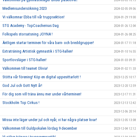
2024-03-05 10:15
Medlemsundersökning 2023
2024-02-05 09:06
Vi välkomnar Ebba till vår truppsektion!
2024-01-29 19:00
STG Academy - TopCoachernas Dag
2024-01-26 12:04
Folkspels storsatsning JOYNA !
2024-01-26 08:25
Äntligen startar terminen för våra barn- och breddgrupper!
2024-01-17 11:18
Extraträning Artistisk gymnastik i STG-hallen!
2024-01-10 16:55
Sportlovsläger i STG-hallen!
2024-01-03 09:31
Välkommen till teamet Olivia!
2024-01-02 11:33
Stötta vår förening! Köp en digital uppesittarlott !
2023-12-25 10:17
God Jul och Gott Nytt år!
2023-12-20 12:59
För dig som vill träna ännu mer under vårterminen!
2023-12-17 11:31
Stockholm Top Cirkus !
2023-12-13 12:42
2023-12-06 20:14
Missa inte läger under jul och nyår, vi har några platser kvar!
2023-12-05 13:08
Välkommen till Guldpokalen lördag 9 december
2023-12-04 12:12
Vi söker tränare i truppgymnastik!