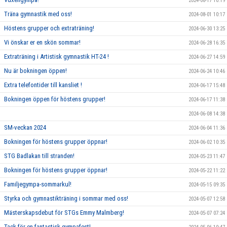
2024-08-17 10:19
Träna gymnastik med oss!
2024-08-01 10:17
Höstens grupper och extraträning!
2024-06-30 13:25
Vi önskar er en skön sommar!
2024-06-28 16:35
Extraträning i Artistisk gymnastik HT-24 !
2024-06-27 14:59
Nu är bokningen öppen!
2024-06-24 10:46
Extra telefontider till kansliet !
2024-06-17 15:48
Bokningen öppen för höstens grupper!
2024-06-17 11:38
2024-06-08 14:38
SM-veckan 2024
2024-06-04 11:36
Bokningen för höstens grupper öppnar!
2024-06-02 10:35
STG Badlakan till stranden!
2024-05-23 11:47
Bokningen för höstens grupper öppnar!
2024-05-22 11:22
Familjegympa-sommarkul!
2024-05-15 09:35
Styrka och gymnastikträning i sommar med oss!
2024-05-07 12:58
Mästerskapsdebut för STGs Emmy Malmberg!
2024-05-07 07:24
Tack för en fantastisk gympafest!