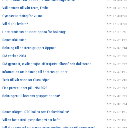
2023-08-10 08:35
Välkommen till vårt team, Emilia!
2023-08-03 19:18
Gymnastikträning för vuxna!
2023-07-28 08:39
Vill du bli ledare?
2023-07-07 09:33
Höstterminens grupper öppna för bokning!
2023-07-01 10:51
Sommarhälsning!
2023-06-22 14:22
Bokning till höstens grupper öppnar!
2023-06-16 16:04
SM-veckan 2023
2023-06-02 16:32
SM-gymnast, civilingenjör, affärsjurist, filosof och doktorand
2023-06-02 16:27
Information om bokning till höstens grupper!
2023-05-24 11:15
Tack till vår sponsor Glaskedjan!
2023-05-22 17:02
Fina prestationer på JNM 2023
2023-05-22 16:47
Bokningen till höstens grupper öppnar!
2023-05-20 10:29
2023-05-18 19:14
Sommarläger i STG-hallen och Enskedehallen!
2023-05-17 11:16
Vilken fantastisk gympahelg vi har haft!
2023-05-09 11:31
Vill du passa på att gympa extra mycket i väntan på sommaren?