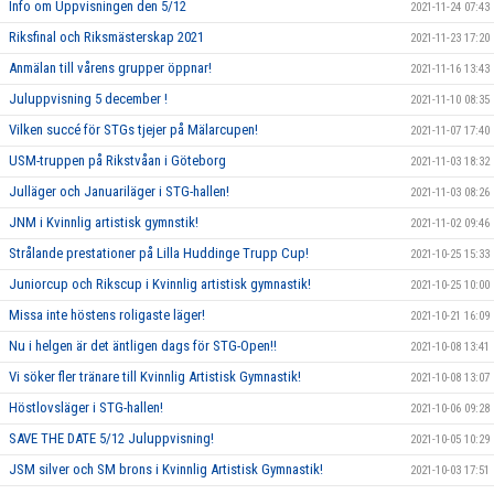
Info om Uppvisningen den 5/12
2021-11-24 07:43
Riksfinal och Riksmästerskap 2021
2021-11-23 17:20
Anmälan till vårens grupper öppnar!
2021-11-16 13:43
Juluppvisning 5 december !
2021-11-10 08:35
Vilken succé för STGs tjejer på Mälarcupen!
2021-11-07 17:40
USM-truppen på Rikstvåan i Göteborg
2021-11-03 18:32
Julläger och Januariläger i STG-hallen!
2021-11-03 08:26
JNM i Kvinnlig artistisk gymnstik!
2021-11-02 09:46
Strålande prestationer på Lilla Huddinge Trupp Cup!
2021-10-25 15:33
Juniorcup och Rikscup i Kvinnlig artistisk gymnastik!
2021-10-25 10:00
Missa inte höstens roligaste läger!
2021-10-21 16:09
Nu i helgen är det äntligen dags för STG-Open!!
2021-10-08 13:41
Vi söker fler tränare till Kvinnlig Artistisk Gymnastik!
2021-10-08 13:07
Höstlovsläger i STG-hallen!
2021-10-06 09:28
SAVE THE DATE 5/12 Juluppvisning!
2021-10-05 10:29
JSM silver och SM brons i Kvinnlig Artistisk Gymnastik!
2021-10-03 17:51