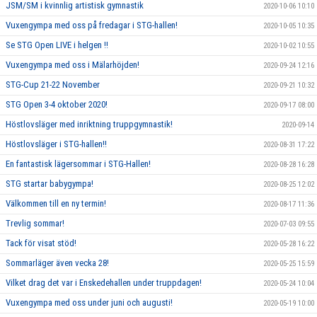
JSM/SM i kvinnlig artistisk gymnastik
2020-10-06 10:10
Vuxengympa med oss på fredagar i STG-hallen!
2020-10-05 10:35
Se STG Open LIVE i helgen !!
2020-10-02 10:55
Vuxengympa med oss i Mälarhöjden!
2020-09-24 12:16
STG-Cup 21-22 November
2020-09-21 10:32
STG Open 3-4 oktober 2020!
2020-09-17 08:00
Höstlovsläger med inriktning truppgymnastik!
2020-09-14
Höstlovsläger i STG-hallen!!
2020-08-31 17:22
En fantastisk lägersommar i STG-Hallen!
2020-08-28 16:28
STG startar babygympa!
2020-08-25 12:02
Välkommen till en ny termin!
2020-08-17 11:36
Trevlig sommar!
2020-07-03 09:55
Tack för visat stöd!
2020-05-28 16:22
Sommarläger även vecka 28!
2020-05-25 15:59
Vilket drag det var i Enskedehallen under truppdagen!
2020-05-24 10:04
Vuxengympa med oss under juni och augusti!
2020-05-19 10:00