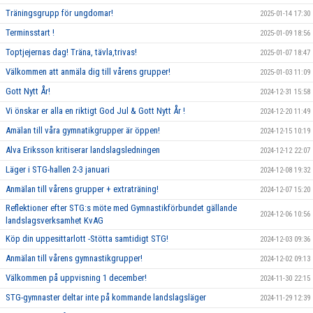
Träningsgrupp för ungdomar!
2025-01-14 17:30
Terminsstart !
2025-01-09 18:56
Toptjejernas dag! Träna, tävla,trivas!
2025-01-07 18:47
Välkommen att anmäla dig till vårens grupper!
2025-01-03 11:09
Gott Nytt År!
2024-12-31 15:58
Vi önskar er alla en riktigt God Jul & Gott Nytt År !
2024-12-20 11:49
Amälan till våra gymnatikgrupper är öppen!
2024-12-15 10:19
Alva Eriksson kritiserar landslagsledningen
2024-12-12 22:07
Läger i STG-hallen 2-3 januari
2024-12-08 19:32
Anmälan till vårens grupper + extraträning!
2024-12-07 15:20
Reflektioner efter STG:s möte med Gymnastikförbundet gällande
2024-12-06 10:56
landslagsverksamhet KvAG
Köp din uppesittarlott -Stötta samtidigt STG!
2024-12-03 09:36
Anmälan till vårens gymnastikgrupper!
2024-12-02 09:13
Välkommen på uppvisning 1 december!
2024-11-30 22:15
STG-gymnaster deltar inte på kommande landslagsläger
2024-11-29 12:39