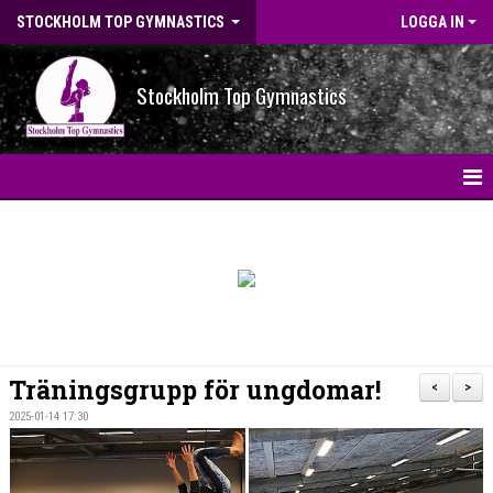
STOCKHOLM TOP GYMNASTICS
LOGGA IN
Stockholm Top Gymnastics
HEM
NYHETER
BILDGALLERI
NYHETSARKIV
Träningsgrupp för ungdomar!
<
>
OM FÖRENINGEN
2025-01-14 17:30
STG-HALLEN