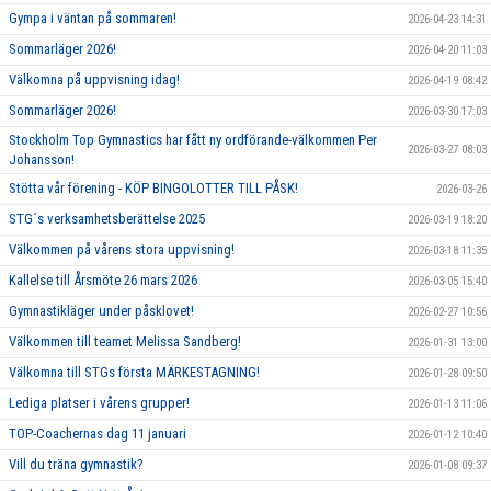
Gympa i väntan på sommaren!
2026-04-23 14:31
Sommarläger 2026!
2026-04-20 11:03
Välkomna på uppvisning idag!
2026-04-19 08:42
Sommarläger 2026!
2026-03-30 17:03
Stockholm Top Gymnastics har fått ny ordförande-välkommen Per
2026-03-27 08:03
Johansson!
Stötta vår förening - KÖP BINGOLOTTER TILL PÅSK!
2026-03-26
STG´s verksamhetsberättelse 2025
2026-03-19 18:20
Välkommen på vårens stora uppvisning!
2026-03-18 11:35
Kallelse till Årsmöte 26 mars 2026
2026-03-05 15:40
Gymnastikläger under påsklovet!
2026-02-27 10:56
Välkommen till teamet Melissa Sandberg!
2026-01-31 13:00
Välkomna till STGs första MÄRKESTAGNING!
2026-01-28 09:50
Lediga platser i vårens grupper!
2026-01-13 11:06
TOP-Coachernas dag 11 januari
2026-01-12 10:40
Vill du träna gymnastik?
2026-01-08 09:37