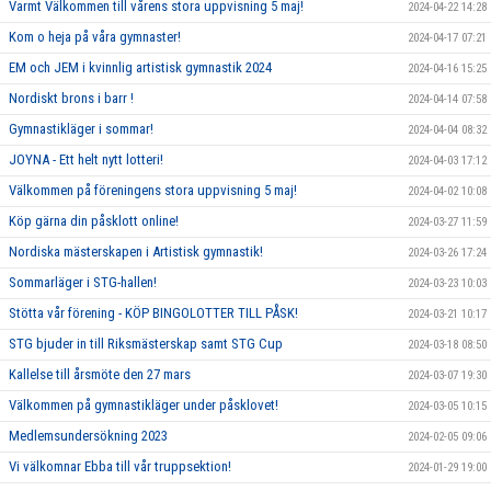
Varmt Välkommen till vårens stora uppvisning 5 maj!
2024-04-22 14:28
Kom o heja på våra gymnaster!
2024-04-17 07:21
EM och JEM i kvinnlig artistisk gymnastik 2024
2024-04-16 15:25
Nordiskt brons i barr !
2024-04-14 07:58
Gymnastikläger i sommar!
2024-04-04 08:32
JOYNA - Ett helt nytt lotteri!
2024-04-03 17:12
Välkommen på föreningens stora uppvisning 5 maj!
2024-04-02 10:08
Köp gärna din påsklott online!
2024-03-27 11:59
Nordiska mästerskapen i Artistisk gymnastik!
2024-03-26 17:24
Sommarläger i STG-hallen!
2024-03-23 10:03
Stötta vår förening - KÖP BINGOLOTTER TILL PÅSK!
2024-03-21 10:17
STG bjuder in till Riksmästerskap samt STG Cup
2024-03-18 08:50
Kallelse till årsmöte den 27 mars
2024-03-07 19:30
Välkommen på gymnastikläger under påsklovet!
2024-03-05 10:15
Medlemsundersökning 2023
2024-02-05 09:06
Vi välkomnar Ebba till vår truppsektion!
2024-01-29 19:00