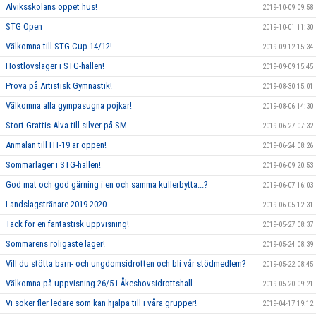
Alviksskolans öppet hus!
2019-10-09 09:58
STG Open
2019-10-01 11:30
Välkomna till STG-Cup 14/12!
2019-09-12 15:34
Höstlovsläger i STG-hallen!
2019-09-09 15:45
Prova på Artistisk Gymnastik!
2019-08-30 15:01
Välkomna alla gympasugna pojkar!
2019-08-06 14:30
Stort Grattis Alva till silver på SM
2019-06-27 07:32
Anmälan till HT-19 är öppen!
2019-06-24 08:26
Sommarläger i STG-hallen!
2019-06-09 20:53
God mat och god gärning i en och samma kullerbytta...?
2019-06-07 16:03
Landslagstränare 2019-2020
2019-06-05 12:31
Tack för en fantastisk uppvisning!
2019-05-27 08:37
Sommarens roligaste läger!
2019-05-24 08:39
Vill du stötta barn- och ungdomsidrotten och bli vår stödmedlem?
2019-05-22 08:45
Välkomna på uppvisning 26/5 i Åkeshovsidrottshall
2019-05-20 09:21
Vi söker fler ledare som kan hjälpa till i våra grupper!
2019-04-17 19:12