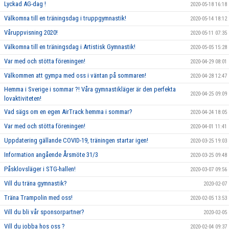
Lyckad AG-dag !
2020-05-18 16:18
Välkomna till en träningsdag i truppgymnastik!
2020-05-14 18:12
Våruppvisning 2020!
2020-05-11 07:35
Välkomna till en träningsdag i Artistisk Gymnastik!
2020-05-05 15:28
Var med och stötta föreningen!
2020-04-29 08:01
Välkommen att gympa med oss i väntan på sommaren!
2020-04-28 12:47
Hemma i Sverige i sommar ?! Våra gymnastikläger är den perfekta
2020-04-25 09:09
lovaktiviteten!
Vad sägs om en egen AirTrack hemma i sommar?
2020-04-24 18:05
Var med och stötta föreningen!
2020-04-01 11:41
Uppdatering gällande COVID-19, träningen startar igen!
2020-03-25 19:03
Information angående Årsmöte 31/3
2020-03-25 09:48
Påsklovsläger i STG-hallen!
2020-03-07 09:56
Vill du träna gymnastik?
2020-02-07
Träna Trampolin med oss!
2020-02-05 13:53
Vill du bli vår sponsorpartner?
2020-02-05
Vill du jobba hos oss ?
2020-02-04 09:37