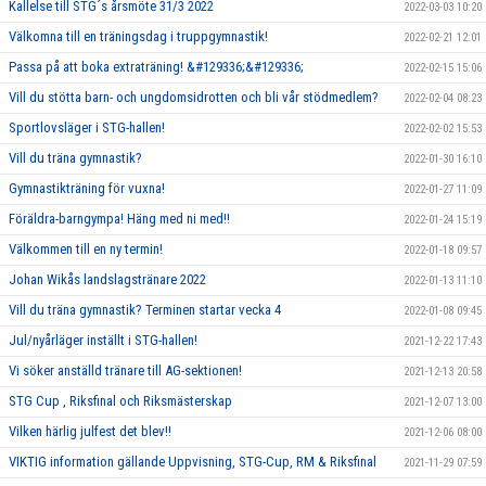
Kallelse till STG´s årsmöte 31/3 2022
2022-03-03 10:20
Välkomna till en träningsdag i truppgymnastik!
2022-02-21 12:01
Passa på att boka extraträning! &#129336;&#129336;
2022-02-15 15:06
Vill du stötta barn- och ungdomsidrotten och bli vår stödmedlem?
2022-02-04 08:23
Sportlovsläger i STG-hallen!
2022-02-02 15:53
Vill du träna gymnastik?
2022-01-30 16:10
Gymnastikträning för vuxna!
2022-01-27 11:09
Föräldra-barngympa! Häng med ni med!!
2022-01-24 15:19
Välkommen till en ny termin!
2022-01-18 09:57
Johan Wikås landslagstränare 2022
2022-01-13 11:10
Vill du träna gymnastik? Terminen startar vecka 4
2022-01-08 09:45
Jul/nyårläger inställt i STG-hallen!
2021-12-22 17:43
Vi söker anställd tränare till AG-sektionen!
2021-12-13 20:58
STG Cup , Riksfinal och Riksmästerskap
2021-12-07 13:00
Vilken härlig julfest det blev!!
2021-12-06 08:00
VIKTIG information gällande Uppvisning, STG-Cup, RM & Riksfinal
2021-11-29 07:59