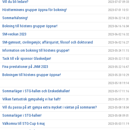
Vill du bli ledare?
2023-07-07 09:33
Höstterminens grupper öppna för bokning!
2023-07-01 10:51
Sommarhälsning!
2023-06-22 14:22
Bokning till höstens grupper öppnar!
2023-06-16 16:04
SM-veckan 2023
2023-06-02 16:32
SM-gymnast, civilingenjör, affärsjurist, filosof och doktorand
2023-06-02 16:27
Information om bokning till höstens grupper!
2023-05-24 11:15
Tack till vår sponsor Glaskedjan!
2023-05-22 17:02
Fina prestationer på JNM 2023
2023-05-22 16:47
Bokningen till höstens grupper öppnar!
2023-05-20 10:29
2023-05-18 19:14
Sommarläger i STG-hallen och Enskedehallen!
2023-05-17 11:16
Vilken fantastisk gympahelg vi har haft!
2023-05-09 11:31
Vill du passa på att gympa extra mycket i väntan på sommaren?
2023-05-08 18:04
Sommarläger i STG-hallen!
2023-05-08 09:01
Välkomna till STG-Cup 6 maj
2023-05-03 11:19