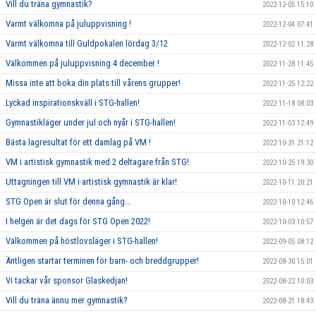
Vill du träna gymnastik?
2022-12-05 15:10
Varmt välkomna på juluppvisning !
2022-12-04 07:41
Varmt välkomna till Guldpokalen lördag 3/12
2022-12-02 11:28
Välkommen på juluppvisning 4 december !
2022-11-28 11:45
Missa inte att boka din plats till vårens grupper!
2022-11-25 12:22
Lyckad inspirationskväll i STG-hallen!
2022-11-18 08:03
Gymnastikläger under jul och nyår i STG-hallen!
2022-11-03 12:49
Bästa lagresultat för ett damlag på VM !
2022-10-31 21:12
VM i artistisk gymnastik med 2 deltagare från STG!
2022-10-25 19:30
Uttagningen till VM i artistisk gymnastik är klar!
2022-10-11 20:21
STG Open är slut för denna gång...
2022-10-10 12:46
I helgen är det dags för STG Open 2022!
2022-10-03 10:57
Välkommen på höstlovsläger i STG-hallen!
2022-09-05 08:12
Äntligen startar terminen för barn- och breddgrupper!
2022-08-30 15:01
Vi tackar vår sponsor Glaskedjan!
2022-08-22 10:03
Vill du träna ännu mer gymnastik?
2022-08-21 18:43