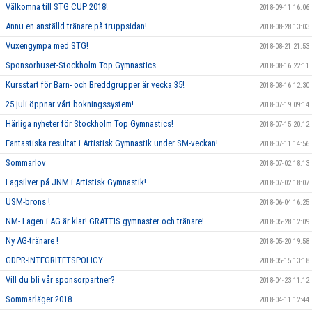
Välkomna till STG CUP 2018!
2018-09-11 16:06
Ännu en anställd tränare på truppsidan!
2018-08-28 13:03
Vuxengympa med STG!
2018-08-21 21:53
Sponsorhuset-Stockholm Top Gymnastics
2018-08-16 22:11
Kursstart för Barn- och Breddgrupper är vecka 35!
2018-08-16 12:30
25 juli öppnar vårt bokningssystem!
2018-07-19 09:14
Härliga nyheter för Stockholm Top Gymnastics!
2018-07-15 20:12
Fantastiska resultat i Artistisk Gymnastik under SM-veckan!
2018-07-11 14:56
Sommarlov
2018-07-02 18:13
Lagsilver på JNM i Artistisk Gymnastik!
2018-07-02 18:07
USM-brons !
2018-06-04 16:25
NM- Lagen i AG är klar! GRATTIS gymnaster och tränare!
2018-05-28 12:09
Ny AG-tränare !
2018-05-20 19:58
GDPR-INTEGRITETSPOLICY
2018-05-15 13:18
Vill du bli vår sponsorpartner?
2018-04-23 11:12
Sommarläger 2018
2018-04-11 12:44