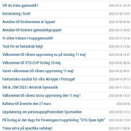
Vill du träna gymnastik?
2025-07-31 07:39
Extraträning i höst!
2025-07-30 13:47
Anmälan till höstterminen är öppen!
2025-07-03 09:46
Anmälan till höstens gymnastikgrupper!
2025-06-15 20:42
Vi söker tränare i truppgymnastik!
2025-05-19 10:36
Tack för en fantastisk helg!
2025-05-15 15:06
Välkommen till vårens uppvisning nu på söndag 11 maj!
2025-05-06 14:47
Välkommen till STG-CUP lördag 10 maj.
2025-05-05 08:56
Varmt välkommen till vårens uppvisning 11 maj!
2025-04-25 08:01
Fantastiska resultat för våra AG-tjejer i Portugal!
2025-04-14 09:13
SM & JSM 2025 i Artistisk Gymnastik
2025-04-11 15:12
Välkommen till vårens stora uppvisning den 11 maj !
2025-04-04 15:14
Kallelse till årsmöte den 27 mars
2025-03-06
Uppdatering om personuppgiftsincident Sportadmin
2025-03-05 15:12
På lördag är det dags för föreningens trupptävling "STG Open light"
2025-03-05 12:59
Träna extra på specifika redskap!
2025-02-17 08:34