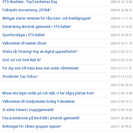
STG Academy - TopCoachernas Dag
2024-01-26 12:04
Folkspels storsatsning JOYNA !
2024-01-26 08:25
Äntligen startar terminen för våra barn- och breddgrupper!
2024-01-17 11:18
Extraträning Artistisk gymnastik i STG-hallen!
2024-01-10 16:55
Sportlovsläger i STG-hallen!
2024-01-03 09:31
Välkommen till teamet Olivia!
2024-01-02 11:33
Stötta vår förening! Köp en digital uppesittarlott !
2023-12-25 10:17
God Jul och Gott Nytt år!
2023-12-20 12:59
För dig som vill träna ännu mer under vårterminen!
2023-12-17 11:31
Stockholm Top Cirkus !
2023-12-13 12:42
2023-12-06 20:14
Missa inte läger under jul och nyår, vi har några platser kvar!
2023-12-05 13:08
Välkommen till Guldpokalen lördag 9 december
2023-12-04 12:12
Vi söker tränare i truppgymnastik!
2023-12-04 10:56
Fina prestationer på Nord-EM i artistisk gymnastik!
2023-11-26 08:46
Bokningen för vårens grupper öppnar!
2023-11-24 09:51