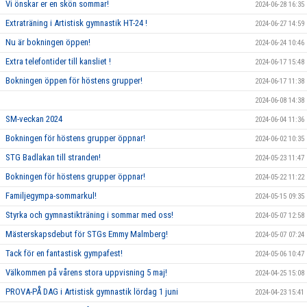
Vi önskar er en skön sommar!
2024-06-28 16:35
Extraträning i Artistisk gymnastik HT-24 !
2024-06-27 14:59
Nu är bokningen öppen!
2024-06-24 10:46
Extra telefontider till kansliet !
2024-06-17 15:48
Bokningen öppen för höstens grupper!
2024-06-17 11:38
2024-06-08 14:38
SM-veckan 2024
2024-06-04 11:36
Bokningen för höstens grupper öppnar!
2024-06-02 10:35
STG Badlakan till stranden!
2024-05-23 11:47
Bokningen för höstens grupper öppnar!
2024-05-22 11:22
Familjegympa-sommarkul!
2024-05-15 09:35
Styrka och gymnastikträning i sommar med oss!
2024-05-07 12:58
Mästerskapsdebut för STGs Emmy Malmberg!
2024-05-07 07:24
Tack för en fantastisk gympafest!
2024-05-06 10:47
Välkommen på vårens stora uppvisning 5 maj!
2024-04-25 15:08
PROVA-PÅ DAG i Artistisk gymnastik lördag 1 juni
2024-04-23 15:41