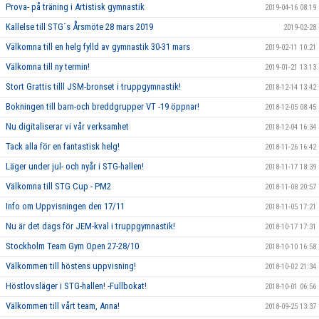
Prova- på träning i Artistisk gymnastik
2019-04-16 08:19
Kallelse till STG´s Årsmöte 28 mars 2019
2019-02-28
Välkomna till en helg fylld av gymnastik 30-31 mars
2019-02-11 10:21
Välkomna till ny termin!
2019-01-21 13:13
Stort Grattis tilll JSM-bronset i truppgymnastik!
2018-12-14 13:42
Bokningen till barn-och breddgrupper VT -19 öppnar!
2018-12-05 08:45
Nu digitaliserar vi vår verksamhet
2018-12-04 16:34
Tack alla för en fantastisk helg!
2018-11-26 16:42
Läger under jul- och nyår i STG-hallen!
2018-11-17 18:39
Välkomna till STG Cup - PM2
2018-11-08 20:57
Info om Uppvisningen den 17/11
2018-11-05 17:21
Nu är det dags för JEM-kval i truppgymnastik!
2018-10-17 17:31
Stockholm Team Gym Open 27-28/10
2018-10-10 16:58
Välkommen till höstens uppvisning!
2018-10-02 21:34
Höstlovsläger i STG-hallen! -Fullbokat!
2018-10-01 06:56
Välkommen till vårt team, Anna!
2018-09-25 13:37