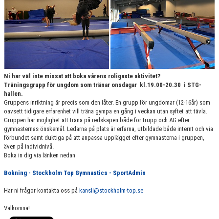
VÄRDEGRUND
FÖRENINGSPRODUKTER
KONTAKT
MÄRKESTAGNING
Ni har väl inte missat att boka vårens roligaste aktivitet?
Träningsgrupp för ungdom som tränar onsdagar kl.19.00-20.30 i STG-
hallen.
Gruppens inriktning är precis som den låter. En grupp för ungdomar (12-16år) som
oavsett tidigare erfarenhet vill träna gympa en gång i veckan utan syftet att tävla.
Gruppen har möjlighet att träna på redskapen både för trupp och AG efter
gymnasternas önskemål. Ledarna på plats är erfarna, utbildade både internt och via
förbundet samt duktiga på att anpassa upplägget efter gymnasterna i gruppen,
även på individnivå.
Boka in dig via länken nedan
Bokning - Stockholm Top Gymnastics - SportAdmin
Har ni frågor kontakta oss på
kansli@stockholm-top.se
Välkomna!