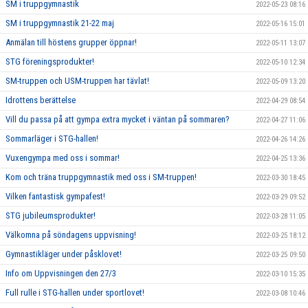
SM i truppgymnastik
2022-05-23 08:16
SM i truppgymnastik 21-22 maj
2022-05-16 15:01
Anmälan till höstens grupper öppnar!
2022-05-11 13:07
STG föreningsprodukter!
2022-05-10 12:34
SM-truppen och USM-truppen har tävlat!
2022-05-09 13:20
Idrottens berättelse
2022-04-29 08:54
Vill du passa på att gympa extra mycket i väntan på sommaren?
2022-04-27 11:06
Sommarläger i STG-hallen!
2022-04-26 14:26
Vuxengympa med oss i sommar!
2022-04-25 13:36
Kom och träna truppgymnastik med oss i SM-truppen!
2022-03-30 18:45
Vilken fantastisk gympafest!
2022-03-29 09:52
STG jubileumsprodukter!
2022-03-28 11:05
Välkomna på söndagens uppvisning!
2022-03-25 18:12
Gymnastikläger under påsklovet!
2022-03-25 09:50
Info om Uppvisningen den 27/3
2022-03-10 15:35
Full rulle i STG-hallen under sportlovet!
2022-03-08 10:46