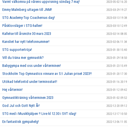
Varmt välkomna på vårens uppvisning söndag 7 maj!
2023-05-02 16:20
Emmy Malmberg uttagen till JNM!
2023-03-29 19:27
STG Academy-Top Coachernas dag!
2023-03-13 19:38
Påsklovsläger i STG-hallen!
2023-03-10 12:49
Kallelse till årsmöte 30 mars 2023
2023-02-14 08:05
Kansliet har nytt telefonnummer!
2023-02-06 11:34
STG supportertröja!
2023-01-30 15:40
Vill du träna mer gymnastik?
2023-01-29 18:50
Babygympa med oss under vårterminen!
2023-01-23 15:49
Stockholm Top Gymnastics vinnare av S:t Julian priset 2023!!
2023-01-20 17:30
Utökad telefontid under terminsstart!
2023-01-16 20:19
Hej vårtermin!
2023-01-12 09:42
Gymnastikträning vårterminen 2023
2023-01-02 09:52
God Jul och Gott Nytt År!
2022-12-20 09:12
STG med i Musikhjälpen !! Live kl 12:30 i SVT idag!
2022-12-17 10:50
En fantastisk gympahelg!
2022-12-06 11:05