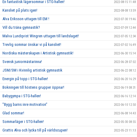
En fantastisk lägersommar i STG-hallen!
2022-08-15 11:48
Kansliet på plats igen!
2022-08-08 13:59
Alva Eriksson uttagen till EM !
2022-07-30 19:46
Vill du träna gymnastik?
2022-07-09 12:44
Malva Lundqvist Wingren uttagen till landslaget!
2022-07-05 12:34
Trevlig sommar önskar vi på kansliet!
2022-07-02 16:49
Nordiska mästerskapen i Artistisk gymnastik!
2022-06-30 15:14
Svensk juniormästarinna!
2022-06-28 07:02
JSM/SM i Kvinnlig artistisk gymnastik
2022-06-22 08:12
Energin på topp i STG-hallen!
2022-06-20 16:29
Bokningen till höstens grupper öppnar!
2022-06-19 08:31
Babygympa i STG-hallen!
2022-06-16 12:14
”Bygg barns inre motivation”
2022-06-10 12:50
Glad sommar!
2022-06-08 14:43
Sommarläger i STG-hallen!
2022-05-30 08:55
Grattis Alva och lycka till på världscupen!
2022-05-23 11:13