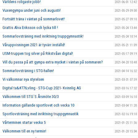
Världens roligaste jobb!
2021-06-01 12:42
Vuxengympa under juni och augusti!
2021-05-29 09:00
Fortsätt träna i väntan på sommarlovet!
2021-05-27 09:10
Grattis Alva Eriksson och lycka till !
2021-05-24 13:44
Sommarlovsträning med inriktning truppgymnastik!
2021-05-24 10:14
Våruppvisningen 2021 är tyvärr inställd!
2021-05-21 11:09
USM-truppen tog silver på Rikstvåan digital!
2021-05-17 09:19
Vill du passa på att gympa extra mycket i väntan på sommaren?
2021-04-20 10:48
Sommarlovsträning i STG-hallen!
2021-04-14 16:32
Vi välkomnar nya styrelsen
2021-03-31 07:59
Digital ta&#776;vling - STG-Cup 2021- Kvinnlig AG
2021-03-16 17:32
Välkommen till STG´S Årsmöte 30/3
2021-03-09 16:10
Information gällande sportlovet och vecka 10
2021-03-04 11:20
Sportlovsträning med inriktning truppgymnastik
2021-02-16 19:10
Vårterminen startar vecka 5
2021-01-25 11:56
Välkommen till en ny termin!
2021-01-20 15:04