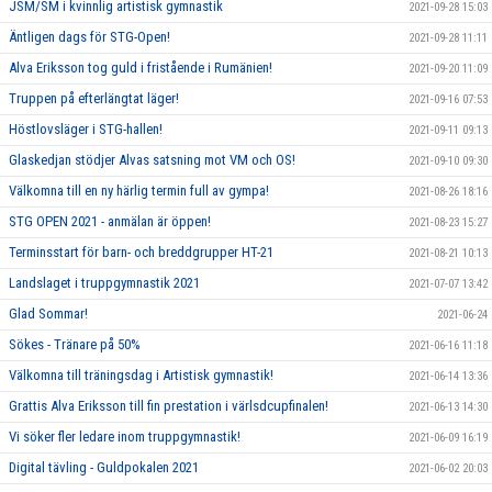
JSM/SM i kvinnlig artistisk gymnastik
2021-09-28 15:03
Äntligen dags för STG-Open!
2021-09-28 11:11
Alva Eriksson tog guld i fristående i Rumänien!
2021-09-20 11:09
Truppen på efterlängtat läger!
2021-09-16 07:53
Höstlovsläger i STG-hallen!
2021-09-11 09:13
Glaskedjan stödjer Alvas satsning mot VM och OS!
2021-09-10 09:30
Välkomna till en ny härlig termin full av gympa!
2021-08-26 18:16
STG OPEN 2021 - anmälan är öppen!
2021-08-23 15:27
Terminsstart för barn- och breddgrupper HT-21
2021-08-21 10:13
Landslaget i truppgymnastik 2021
2021-07-07 13:42
Glad Sommar!
2021-06-24
Sökes - Tränare på 50%
2021-06-16 11:18
Välkomna till träningsdag i Artistisk gymnastik!
2021-06-14 13:36
Grattis Alva Eriksson till fin prestation i värlsdcupfinalen!
2021-06-13 14:30
Vi söker fler ledare inom truppgymnastik!
2021-06-09 16:19
Digital tävling - Guldpokalen 2021
2021-06-02 20:03