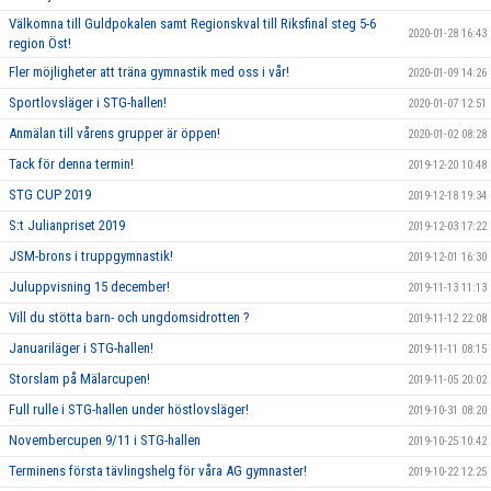
Välkomna till Guldpokalen samt Regionskval till Riksfinal steg 5-6
2020-01-28 16:43
region Öst!
Fler möjligheter att träna gymnastik med oss i vår!
2020-01-09 14:26
Sportlovsläger i STG-hallen!
2020-01-07 12:51
Anmälan till vårens grupper är öppen!
2020-01-02 08:28
Tack för denna termin!
2019-12-20 10:48
STG CUP 2019
2019-12-18 19:34
S:t Julianpriset 2019
2019-12-03 17:22
JSM-brons i truppgymnastik!
2019-12-01 16:30
Juluppvisning 15 december!
2019-11-13 11:13
Vill du stötta barn- och ungdomsidrotten ?
2019-11-12 22:08
Januariläger i STG-hallen!
2019-11-11 08:15
Storslam på Mälarcupen!
2019-11-05 20:02
Full rulle i STG-hallen under höstlovsläger!
2019-10-31 08:20
Novembercupen 9/11 i STG-hallen
2019-10-25 10:42
Terminens första tävlingshelg för våra AG gymnaster!
2019-10-22 12:25