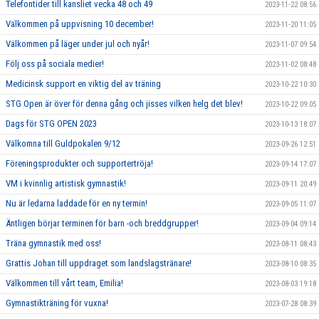
Telefontider till kansliet vecka 48 och 49
2023-11-22 08:56
Välkommen på uppvisning 10 december!
2023-11-20 11:05
Välkommen på läger under jul och nyår!
2023-11-07 09:54
Följ oss på sociala medier!
2023-11-02 08:48
Medicinsk support en viktig del av träning
2023-10-22 10:30
STG Open är över för denna gång och jisses vilken helg det blev!
2023-10-22 09:05
Dags för STG OPEN 2023
2023-10-13 18:07
Välkomna till Guldpokalen 9/12
2023-09-26 12:51
Föreningsprodukter och supportertröja!
2023-09-14 17:07
VM i kvinnlig artistisk gymnastik!
2023-09-11 20:49
Nu är ledarna laddade för en ny termin!
2023-09-05 11:07
Äntligen börjar terminen för barn -och breddgrupper!
2023-09-04 09:14
Träna gymnastik med oss!
2023-08-11 08:43
Grattis Johan till uppdraget som landslagstränare!
2023-08-10 08:35
Välkommen till vårt team, Emilia!
2023-08-03 19:18
Gymnastikträning för vuxna!
2023-07-28 08:39