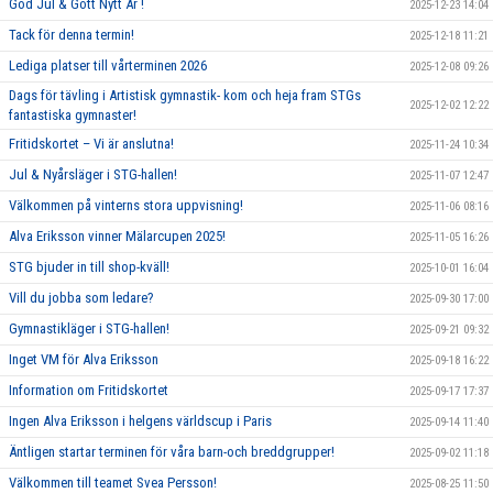
God Jul & Gott Nytt År !
2025-12-23 14:04
Tack för denna termin!
2025-12-18 11:21
Lediga platser till vårterminen 2026
2025-12-08 09:26
Dags för tävling i Artistisk gymnastik- kom och heja fram STGs
2025-12-02 12:22
fantastiska gymnaster!
Fritidskortet – Vi är anslutna!
2025-11-24 10:34
Jul & Nyårsläger i STG-hallen!
2025-11-07 12:47
Välkommen på vinterns stora uppvisning!
2025-11-06 08:16
Alva Eriksson vinner Mälarcupen 2025!
2025-11-05 16:26
STG bjuder in till shop-kväll!
2025-10-01 16:04
Vill du jobba som ledare?
2025-09-30 17:00
Gymnastikläger i STG-hallen!
2025-09-21 09:32
Inget VM för Alva Eriksson
2025-09-18 16:22
Information om Fritidskortet
2025-09-17 17:37
Ingen Alva Eriksson i helgens världscup i Paris
2025-09-14 11:40
Äntligen startar terminen för våra barn-och breddgrupper!
2025-09-02 11:18
Välkommen till teamet Svea Persson!
2025-08-25 11:50