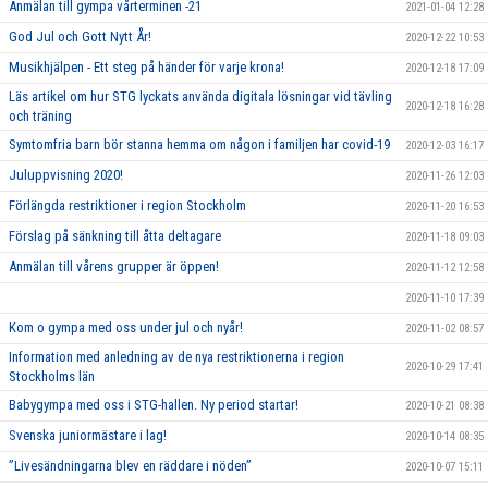
Anmälan till gympa vårterminen -21
2021-01-04 12:28
God Jul och Gott Nytt År!
2020-12-22 10:53
Musikhjälpen - Ett steg på händer för varje krona!
2020-12-18 17:09
Läs artikel om hur STG lyckats använda digitala lösningar vid tävling
2020-12-18 16:28
och träning
Symtomfria barn bör stanna hemma om någon i familjen har covid-19
2020-12-03 16:17
Juluppvisning 2020!
2020-11-26 12:03
Förlängda restriktioner i region Stockholm
2020-11-20 16:53
Förslag på sänkning till åtta deltagare
2020-11-18 09:03
Anmälan till vårens grupper är öppen!
2020-11-12 12:58
2020-11-10 17:39
Kom o gympa med oss under jul och nyår!
2020-11-02 08:57
Information med anledning av de nya restriktionerna i region
2020-10-29 17:41
Stockholms län
Babygympa med oss i STG-hallen. Ny period startar!
2020-10-21 08:38
Svenska juniormästare i lag!
2020-10-14 08:35
”Livesändningarna blev en räddare i nöden”
2020-10-07 15:11