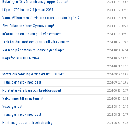
Bokningen för vårterminens grupper öppnar!
2024-11-24 16:02
Läger i STG-hallen 2-3 januari 2025
2024-11-22 09:42
Varmt Välkommen till vinterns stora uppvisning 1/12.
2024-11-14 09:01
Alva Eriksson vinner Gymnova cup!
2024-11-13 08:38
Information om bokning till vårterminen!
2024-11-06 08:56
Tack för ditt stöd och grattis till våra vinnare!
2024-10-17 13:48
Var med på höstens roligaste gympaläger!
2024-10-14 07:14
Dags för STG OPEN 2024
2024-10-07 14:58
2024-10-01 15:10
Stötta din förening & vinn ett fint " STG-kit"
2024-09-19 16:08
Träna gymnastik med oss!
2024-09-02 13:05
Nu startar våra barn och breddgrupper!
2024-08-26 10:37
Välkommen till en ny termin!
2024-08-20 12:32
Vuxengympa!
2024-08-17 10:19
Träna gymnastik med oss!
2024-08-01 10:17
Höstens grupper och extraträning!
2024-06-30 13:25