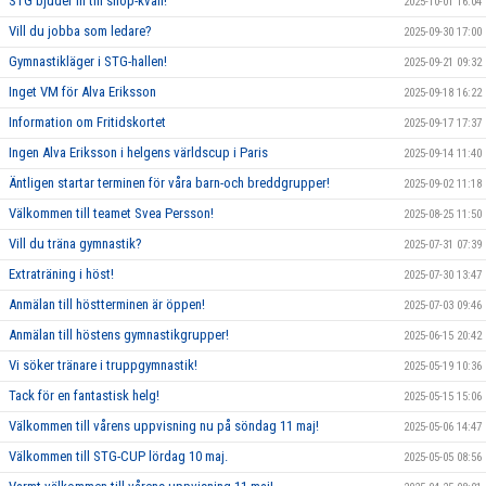
STG bjuder in till shop-kväll!
2025-10-01 16:04
Vill du jobba som ledare?
2025-09-30 17:00
Gymnastikläger i STG-hallen!
2025-09-21 09:32
Inget VM för Alva Eriksson
2025-09-18 16:22
Information om Fritidskortet
2025-09-17 17:37
Ingen Alva Eriksson i helgens världscup i Paris
2025-09-14 11:40
Äntligen startar terminen för våra barn-och breddgrupper!
2025-09-02 11:18
Välkommen till teamet Svea Persson!
2025-08-25 11:50
Vill du träna gymnastik?
2025-07-31 07:39
Extraträning i höst!
2025-07-30 13:47
Anmälan till höstterminen är öppen!
2025-07-03 09:46
Anmälan till höstens gymnastikgrupper!
2025-06-15 20:42
Vi söker tränare i truppgymnastik!
2025-05-19 10:36
Tack för en fantastisk helg!
2025-05-15 15:06
Välkommen till vårens uppvisning nu på söndag 11 maj!
2025-05-06 14:47
Välkommen till STG-CUP lördag 10 maj.
2025-05-05 08:56