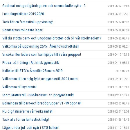
God mat och god gärning i en och samma kullerbytta...?
2019-06-07 16:03
Landslagstränare 2019-2020
2019-06-05 12:31
Tack för en fantastisk uppvisning!
2019-05-27 08:37
Sommarens roligaste läger!
2019-05-24 08:39
Vill du stötta barn- och ungdomsidrotten och bli vår stödmedlem?
2019-05-22 08:45
Välkomna på uppvisning 26/5 i Åkeshovsidrottshall
2019-05-20 09:21
Vi söker fler ledare som kan hjälpa till i våra grupper!
2019-04-17 19:12
Prova- på träning i Artistisk gymnastik
2019-04-16 08:19
Kallelse till STG´s Årsmöte 28 mars 2019
2019-02-28
Välkomna till en helg fylld av gymnastik 30-31 mars
2019-02-11 10:21
Välkomna till ny termin!
2019-01-21 13:13
Stort Grattis tilll JSM-bronset i truppgymnastik!
2018-12-14 13:42
Bokningen till barn-och breddgrupper VT -19 öppnar!
2018-12-05 08:45
Nu digitaliserar vi vår verksamhet
2018-12-04 16:34
Tack alla för en fantastisk helg!
2018-11-26 16:42
Läger under jul- och nyår i STG-hallen!
2018-11-17 18:39