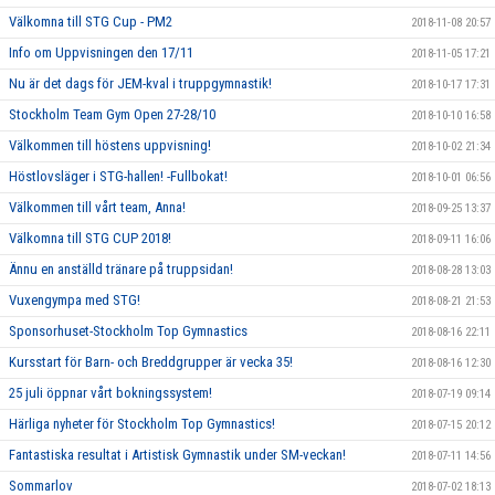
Välkomna till STG Cup - PM2
2018-11-08 20:57
Info om Uppvisningen den 17/11
2018-11-05 17:21
Nu är det dags för JEM-kval i truppgymnastik!
2018-10-17 17:31
Stockholm Team Gym Open 27-28/10
2018-10-10 16:58
Välkommen till höstens uppvisning!
2018-10-02 21:34
Höstlovsläger i STG-hallen! -Fullbokat!
2018-10-01 06:56
Välkommen till vårt team, Anna!
2018-09-25 13:37
Välkomna till STG CUP 2018!
2018-09-11 16:06
Ännu en anställd tränare på truppsidan!
2018-08-28 13:03
Vuxengympa med STG!
2018-08-21 21:53
Sponsorhuset-Stockholm Top Gymnastics
2018-08-16 22:11
Kursstart för Barn- och Breddgrupper är vecka 35!
2018-08-16 12:30
25 juli öppnar vårt bokningssystem!
2018-07-19 09:14
Härliga nyheter för Stockholm Top Gymnastics!
2018-07-15 20:12
Fantastiska resultat i Artistisk Gymnastik under SM-veckan!
2018-07-11 14:56
Sommarlov
2018-07-02 18:13