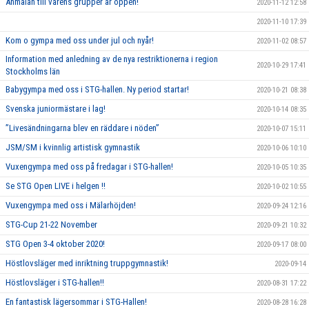
Anmälan till vårens grupper är öppen!
2020-11-12 12:58
2020-11-10 17:39
Kom o gympa med oss under jul och nyår!
2020-11-02 08:57
Information med anledning av de nya restriktionerna i region
2020-10-29 17:41
Stockholms län
Babygympa med oss i STG-hallen. Ny period startar!
2020-10-21 08:38
Svenska juniormästare i lag!
2020-10-14 08:35
”Livesändningarna blev en räddare i nöden”
2020-10-07 15:11
JSM/SM i kvinnlig artistisk gymnastik
2020-10-06 10:10
Vuxengympa med oss på fredagar i STG-hallen!
2020-10-05 10:35
Se STG Open LIVE i helgen !!
2020-10-02 10:55
Vuxengympa med oss i Mälarhöjden!
2020-09-24 12:16
STG-Cup 21-22 November
2020-09-21 10:32
STG Open 3-4 oktober 2020!
2020-09-17 08:00
Höstlovsläger med inriktning truppgymnastik!
2020-09-14
Höstlovsläger i STG-hallen!!
2020-08-31 17:22
En fantastisk lägersommar i STG-Hallen!
2020-08-28 16:28