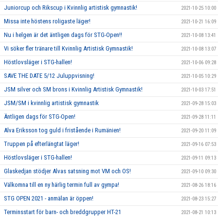
Juniorcup och Rikscup i Kvinnlig artistisk gymnastik!
2021-10-25 10:00
Missa inte höstens roligaste läger!
2021-10-21 16:09
Nu i helgen är det äntligen dags för STG-Open!!
2021-10-08 13:41
Vi söker fler tränare till Kvinnlig Artistisk Gymnastik!
2021-10-08 13:07
Höstlovsläger i STG-hallen!
2021-10-06 09:28
SAVE THE DATE 5/12 Juluppvisning!
2021-10-05 10:29
JSM silver och SM brons i Kvinnlig Artistisk Gymnastik!
2021-10-03 17:51
JSM/SM i kvinnlig artistisk gymnastik
2021-09-28 15:03
Äntligen dags för STG-Open!
2021-09-28 11:11
Alva Eriksson tog guld i fristående i Rumänien!
2021-09-20 11:09
Truppen på efterlängtat läger!
2021-09-16 07:53
Höstlovsläger i STG-hallen!
2021-09-11 09:13
Glaskedjan stödjer Alvas satsning mot VM och OS!
2021-09-10 09:30
Välkomna till en ny härlig termin full av gympa!
2021-08-26 18:16
STG OPEN 2021 - anmälan är öppen!
2021-08-23 15:27
Terminsstart för barn- och breddgrupper HT-21
2021-08-21 10:13