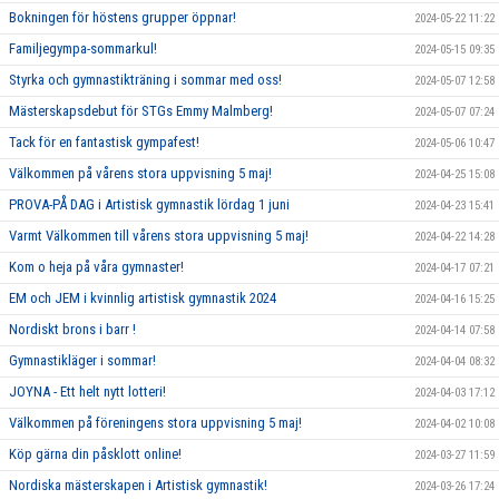
Bokningen för höstens grupper öppnar!
2024-05-22 11:22
Familjegympa-sommarkul!
2024-05-15 09:35
Styrka och gymnastikträning i sommar med oss!
2024-05-07 12:58
Mästerskapsdebut för STGs Emmy Malmberg!
2024-05-07 07:24
Tack för en fantastisk gympafest!
2024-05-06 10:47
Välkommen på vårens stora uppvisning 5 maj!
2024-04-25 15:08
PROVA-PÅ DAG i Artistisk gymnastik lördag 1 juni
2024-04-23 15:41
Varmt Välkommen till vårens stora uppvisning 5 maj!
2024-04-22 14:28
Kom o heja på våra gymnaster!
2024-04-17 07:21
EM och JEM i kvinnlig artistisk gymnastik 2024
2024-04-16 15:25
Nordiskt brons i barr !
2024-04-14 07:58
Gymnastikläger i sommar!
2024-04-04 08:32
JOYNA - Ett helt nytt lotteri!
2024-04-03 17:12
Välkommen på föreningens stora uppvisning 5 maj!
2024-04-02 10:08
Köp gärna din påsklott online!
2024-03-27 11:59
Nordiska mästerskapen i Artistisk gymnastik!
2024-03-26 17:24