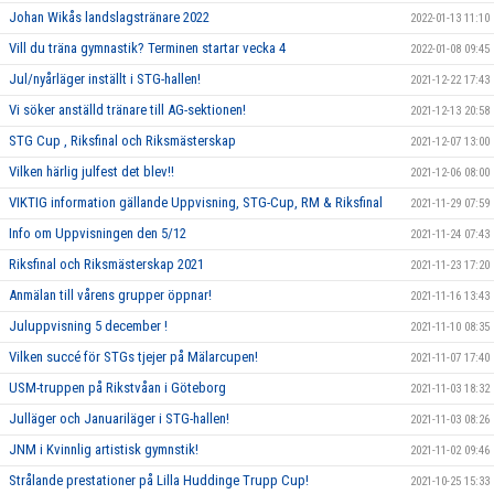
Johan Wikås landslagstränare 2022
2022-01-13 11:10
Vill du träna gymnastik? Terminen startar vecka 4
2022-01-08 09:45
Jul/nyårläger inställt i STG-hallen!
2021-12-22 17:43
Vi söker anställd tränare till AG-sektionen!
2021-12-13 20:58
STG Cup , Riksfinal och Riksmästerskap
2021-12-07 13:00
Vilken härlig julfest det blev!!
2021-12-06 08:00
VIKTIG information gällande Uppvisning, STG-Cup, RM & Riksfinal
2021-11-29 07:59
Info om Uppvisningen den 5/12
2021-11-24 07:43
Riksfinal och Riksmästerskap 2021
2021-11-23 17:20
Anmälan till vårens grupper öppnar!
2021-11-16 13:43
Juluppvisning 5 december !
2021-11-10 08:35
Vilken succé för STGs tjejer på Mälarcupen!
2021-11-07 17:40
USM-truppen på Rikstvåan i Göteborg
2021-11-03 18:32
Julläger och Januariläger i STG-hallen!
2021-11-03 08:26
JNM i Kvinnlig artistisk gymnstik!
2021-11-02 09:46
Strålande prestationer på Lilla Huddinge Trupp Cup!
2021-10-25 15:33