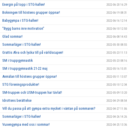
Energin på topp i STG-hallen!
2022-06-20 16:29
Bokningen till höstens grupper öppnar!
2022-06-19 08:31
Babygympa i STG-hallen!
2022-06-16 12:14
”Bygg barns inre motivation”
2022-06-10 12:50
Glad sommar!
2022-06-08 14:43
Sommarläger i STG-hallen!
2022-05-30 08:55
Grattis Alva och lycka till på världscupen!
2022-05-23 11:13
SM i truppgymnastik
2022-05-23 08:16
SM i truppgymnastik 21-22 maj
2022-05-16 15:01
Anmälan till höstens grupper öppnar!
2022-05-11 13:07
STG föreningsprodukter!
2022-05-10 12:34
SM-truppen och USM-truppen har tävlat!
2022-05-09 13:20
Idrottens berättelse
2022-04-29 08:54
Vill du passa på att gympa extra mycket i väntan på sommaren?
2022-04-27 11:06
Sommarläger i STG-hallen!
2022-04-26 14:26
Vuxengympa med oss i sommar!
2022-04-25 13:36