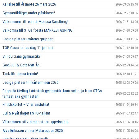
Kallelse till Årsmöte 26 mars 2026
2026-03-05 15:40
Gymnastikläger under påsklovet!
2026-02-27 10:56
Välkommen till teamet Melissa Sandberg!
2026-01-31 13:00
Välkomna till STGs första MÄRKESTAGNING!
2026-01-28 09:50
Lediga platser i vårens grupper!
2026-01-13 11:06
TOP-Coachernas dag 11 januari
2026-01-12 10:40
Vill du träna gymnastik?
2026-01-08 09:37
God Jul & Gott Nytt År !
2025-12-23 14:04
Tack för denna termin!
2025-12-18 11:21
Lediga platser till vårterminen 2026
2025-12-08 09:26
Dags för tävling i Artistisk gymnastik- kom och heja fram STGs
2025-12-02 12:22
fantastiska gymnaster!
Fritidskortet – Vi är anslutna!
2025-11-24 10:34
Jul & Nyårsläger i STG-hallen!
2025-11-07 12:47
Välkommen på vinterns stora uppvisning!
2025-11-06 08:16
Alva Eriksson vinner Mälarcupen 2025!
2025-11-05 16:26