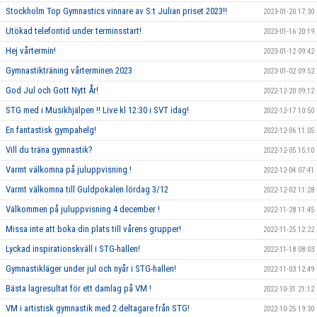
Stockholm Top Gymnastics vinnare av S:t Julian priset 2023!!
2023-01-20 17:30
Utökad telefontid under terminsstart!
2023-01-16 20:19
Hej vårtermin!
2023-01-12 09:42
Gymnastikträning vårterminen 2023
2023-01-02 09:52
God Jul och Gott Nytt År!
2022-12-20 09:12
STG med i Musikhjälpen !! Live kl 12:30 i SVT idag!
2022-12-17 10:50
En fantastisk gympahelg!
2022-12-06 11:05
Vill du träna gymnastik?
2022-12-05 15:10
Varmt välkomna på juluppvisning !
2022-12-04 07:41
Varmt välkomna till Guldpokalen lördag 3/12
2022-12-02 11:28
Välkommen på juluppvisning 4 december !
2022-11-28 11:45
Missa inte att boka din plats till vårens grupper!
2022-11-25 12:22
Lyckad inspirationskväll i STG-hallen!
2022-11-18 08:03
Gymnastikläger under jul och nyår i STG-hallen!
2022-11-03 12:49
Bästa lagresultat för ett damlag på VM !
2022-10-31 21:12
VM i artistisk gymnastik med 2 deltagare från STG!
2022-10-25 19:30