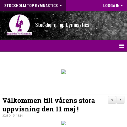
STOCKHOLM TOP GYMNASTICS
LOGGA IN
Stockholm Top Gymnastics
HEM
NYHETER
BILDGALLERI
NYHETSARKIV
Välkommen till vårens stora
<
>
OM FÖRENINGEN
uppvisning den 11 maj !
2025-04-04 15:14
STG-HALLEN