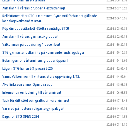
Läger i STG-hallen 2-3 januari
2024-12-08 19:32
Anmälan till vårens grupper + extraträning!
2024-12-07 15:20
Reflektioner efter STG:s möte med Gymnastikförbundet gällande
2024-12-06 10:56
landslagsverksamhet KvAG
Köp din uppesittarlott -Stötta samtidigt STG!
2024-12-03 09:36
Anmälan till vårens gymnastikgrupper!
2024-12-02 09:13
Välkommen på uppvisning 1 december!
2024-11-30 22:15
STG-gymnaster deltar inte på kommande landslagsläger
2024-11-29 12:39
Bokningen för vårterminens grupper öppnar!
2024-11-24 16:02
Läger i STG-hallen 2-3 januari 2025
2024-11-22 09:42
Varmt Välkommen till vinterns stora uppvisning 1/12.
2024-11-14 09:01
Alva Eriksson vinner Gymnova cup!
2024-11-13 08:38
Information om bokning till vårterminen!
2024-11-06 08:56
Tack för ditt stöd och grattis till våra vinnare!
2024-10-17 13:48
Var med på höstens roligaste gympaläger!
2024-10-14 07:14
Dags för STG OPEN 2024
2024-10-07 14:58
2024-10-01 15:10