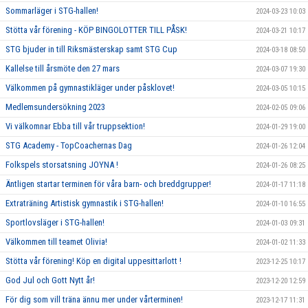
Sommarläger i STG-hallen!
2024-03-23 10:03
Stötta vår förening - KÖP BINGOLOTTER TILL PÅSK!
2024-03-21 10:17
STG bjuder in till Riksmästerskap samt STG Cup
2024-03-18 08:50
Kallelse till årsmöte den 27 mars
2024-03-07 19:30
Välkommen på gymnastikläger under påsklovet!
2024-03-05 10:15
Medlemsundersökning 2023
2024-02-05 09:06
Vi välkomnar Ebba till vår truppsektion!
2024-01-29 19:00
STG Academy - TopCoachernas Dag
2024-01-26 12:04
Folkspels storsatsning JOYNA !
2024-01-26 08:25
Äntligen startar terminen för våra barn- och breddgrupper!
2024-01-17 11:18
Extraträning Artistisk gymnastik i STG-hallen!
2024-01-10 16:55
Sportlovsläger i STG-hallen!
2024-01-03 09:31
Välkommen till teamet Olivia!
2024-01-02 11:33
Stötta vår förening! Köp en digital uppesittarlott !
2023-12-25 10:17
God Jul och Gott Nytt år!
2023-12-20 12:59
För dig som vill träna ännu mer under vårterminen!
2023-12-17 11:31