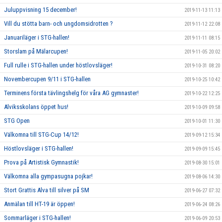
Juluppvisning 15 december!
2019-11-13 11:13
Vill du stötta barn- och ungdomsidrotten ?
2019-11-12 22:08
Januariläger i STG-hallen!
2019-11-11 08:15
Storslam på Mälarcupen!
2019-11-05 20:02
Full rulle i STG-hallen under höstlovsläger!
2019-10-31 08:20
Novembercupen 9/11 i STG-hallen
2019-10-25 10:42
Terminens första tävlingshelg för våra AG gymnaster!
2019-10-22 12:25
Alviksskolans öppet hus!
2019-10-09 09:58
STG Open
2019-10-01 11:30
Välkomna till STG-Cup 14/12!
2019-09-12 15:34
Höstlovsläger i STG-hallen!
2019-09-09 15:45
Prova på Artistisk Gymnastik!
2019-08-30 15:01
Välkomna alla gympasugna pojkar!
2019-08-06 14:30
Stort Grattis Alva till silver på SM
2019-06-27 07:32
Anmälan till HT-19 är öppen!
2019-06-24 08:26
Sommarläger i STG-hallen!
2019-06-09 20:53