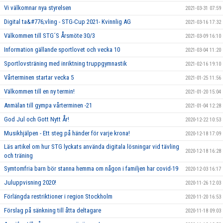
Vi välkomnar nya styrelsen
2021-03-31 07:59
Digital ta&#776;vling - STG-Cup 2021- Kvinnlig AG
2021-03-16 17:32
Välkommen till STG´S Årsmöte 30/3
2021-03-09 16:10
Information gällande sportlovet och vecka 10
2021-03-04 11:20
Sportlovsträning med inriktning truppgymnastik
2021-02-16 19:10
Vårterminen startar vecka 5
2021-01-25 11:56
Välkommen till en ny termin!
2021-01-20 15:04
Anmälan till gympa vårterminen -21
2021-01-04 12:28
God Jul och Gott Nytt År!
2020-12-22 10:53
Musikhjälpen - Ett steg på händer för varje krona!
2020-12-18 17:09
Läs artikel om hur STG lyckats använda digitala lösningar vid tävling
2020-12-18 16:28
och träning
Symtomfria barn bör stanna hemma om någon i familjen har covid-19
2020-12-03 16:17
Juluppvisning 2020!
2020-11-26 12:03
Förlängda restriktioner i region Stockholm
2020-11-20 16:53
Förslag på sänkning till åtta deltagare
2020-11-18 09:03