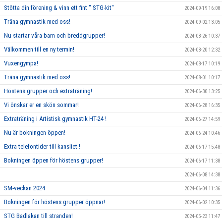
Stötta din förening & vinn ett fint " STG-kit"
2024-09-19 16:08
Träna gymnastik med oss!
2024-09-02 13:05
Nu startar våra barn och breddgrupper!
2024-08-26 10:37
Välkommen till en ny termin!
2024-08-20 12:32
Vuxengympa!
2024-08-17 10:19
Träna gymnastik med oss!
2024-08-01 10:17
Höstens grupper och extraträning!
2024-06-30 13:25
Vi önskar er en skön sommar!
2024-06-28 16:35
Extraträning i Artistisk gymnastik HT-24 !
2024-06-27 14:59
Nu är bokningen öppen!
2024-06-24 10:46
Extra telefontider till kansliet !
2024-06-17 15:48
Bokningen öppen för höstens grupper!
2024-06-17 11:38
2024-06-08 14:38
SM-veckan 2024
2024-06-04 11:36
Bokningen för höstens grupper öppnar!
2024-06-02 10:35
STG Badlakan till stranden!
2024-05-23 11:47