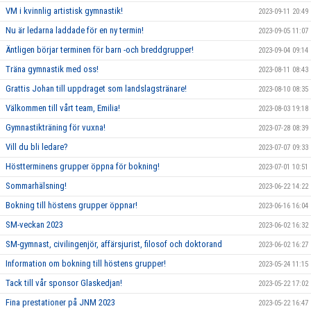
VM i kvinnlig artistisk gymnastik!
2023-09-11 20:49
Nu är ledarna laddade för en ny termin!
2023-09-05 11:07
Äntligen börjar terminen för barn -och breddgrupper!
2023-09-04 09:14
Träna gymnastik med oss!
2023-08-11 08:43
Grattis Johan till uppdraget som landslagstränare!
2023-08-10 08:35
Välkommen till vårt team, Emilia!
2023-08-03 19:18
Gymnastikträning för vuxna!
2023-07-28 08:39
Vill du bli ledare?
2023-07-07 09:33
Höstterminens grupper öppna för bokning!
2023-07-01 10:51
Sommarhälsning!
2023-06-22 14:22
Bokning till höstens grupper öppnar!
2023-06-16 16:04
SM-veckan 2023
2023-06-02 16:32
SM-gymnast, civilingenjör, affärsjurist, filosof och doktorand
2023-06-02 16:27
Information om bokning till höstens grupper!
2023-05-24 11:15
Tack till vår sponsor Glaskedjan!
2023-05-22 17:02
Fina prestationer på JNM 2023
2023-05-22 16:47