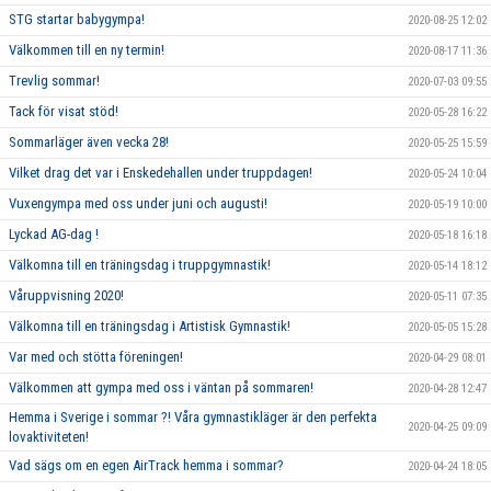
STG startar babygympa!
2020-08-25 12:02
Välkommen till en ny termin!
2020-08-17 11:36
Trevlig sommar!
2020-07-03 09:55
Tack för visat stöd!
2020-05-28 16:22
Sommarläger även vecka 28!
2020-05-25 15:59
Vilket drag det var i Enskedehallen under truppdagen!
2020-05-24 10:04
Vuxengympa med oss under juni och augusti!
2020-05-19 10:00
Lyckad AG-dag !
2020-05-18 16:18
Välkomna till en träningsdag i truppgymnastik!
2020-05-14 18:12
Våruppvisning 2020!
2020-05-11 07:35
Välkomna till en träningsdag i Artistisk Gymnastik!
2020-05-05 15:28
Var med och stötta föreningen!
2020-04-29 08:01
Välkommen att gympa med oss i väntan på sommaren!
2020-04-28 12:47
Hemma i Sverige i sommar ?! Våra gymnastikläger är den perfekta
2020-04-25 09:09
lovaktiviteten!
Vad sägs om en egen AirTrack hemma i sommar?
2020-04-24 18:05