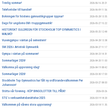
Trevlig sommar!
2026-06-16 20:21
Telefontider till kansliet!
2026-06-09 11:56
Bokningen för höstens gymnastikgrupper öppnar!
2026-05-28 13:35
Dags för ungdoms-SM i truppgymnastik!
2026-05-27 15:22
HISTORISKT GULDREGN FÖR STOCKHOLM TOP GYMNASTICS I
2026-05-25 12:48
MALMÖ!
Vuxengympa i väntan på semestern!
2026-04-28 13:38
SM 2026 i Artistisk Gymnastik
2026-04-27 11:17
Gympa i väntan på sommaren!
2026-04-23 14:31
Sommarläger 2026!
2026-04-20 11:03
Välkomna på uppvisning idag!
2026-04-19 08:42
Sommarläger 2026!
2026-03-30 17:03
Stockholm Top Gymnastics har fått ny ordförande-välkommen Per
2026-03-27 08:03
Johansson!
Stötta vår förening - KÖP BINGOLOTTER TILL PÅSK!
2026-03-26
STG´s verksamhetsberättelse 2025
2026-03-19 18:20
Välkommen på vårens stora uppvisning!
2026-03-18 11:35