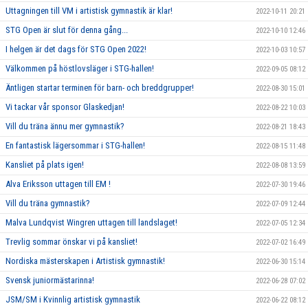
Uttagningen till VM i artistisk gymnastik är klar!
2022-10-11 20:21
STG Open är slut för denna gång...
2022-10-10 12:46
I helgen är det dags för STG Open 2022!
2022-10-03 10:57
Välkommen på höstlovsläger i STG-hallen!
2022-09-05 08:12
Äntligen startar terminen för barn- och breddgrupper!
2022-08-30 15:01
Vi tackar vår sponsor Glaskedjan!
2022-08-22 10:03
Vill du träna ännu mer gymnastik?
2022-08-21 18:43
En fantastisk lägersommar i STG-hallen!
2022-08-15 11:48
Kansliet på plats igen!
2022-08-08 13:59
Alva Eriksson uttagen till EM !
2022-07-30 19:46
Vill du träna gymnastik?
2022-07-09 12:44
Malva Lundqvist Wingren uttagen till landslaget!
2022-07-05 12:34
Trevlig sommar önskar vi på kansliet!
2022-07-02 16:49
Nordiska mästerskapen i Artistisk gymnastik!
2022-06-30 15:14
Svensk juniormästarinna!
2022-06-28 07:02
JSM/SM i Kvinnlig artistisk gymnastik
2022-06-22 08:12