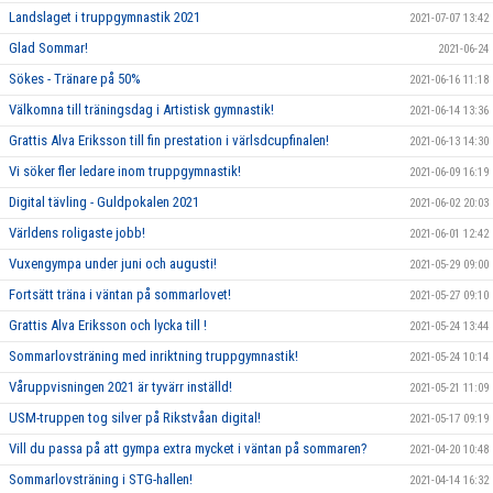
Landslaget i truppgymnastik 2021
2021-07-07 13:42
Glad Sommar!
2021-06-24
Sökes - Tränare på 50%
2021-06-16 11:18
Välkomna till träningsdag i Artistisk gymnastik!
2021-06-14 13:36
Grattis Alva Eriksson till fin prestation i värlsdcupfinalen!
2021-06-13 14:30
Vi söker fler ledare inom truppgymnastik!
2021-06-09 16:19
Digital tävling - Guldpokalen 2021
2021-06-02 20:03
Världens roligaste jobb!
2021-06-01 12:42
Vuxengympa under juni och augusti!
2021-05-29 09:00
Fortsätt träna i väntan på sommarlovet!
2021-05-27 09:10
Grattis Alva Eriksson och lycka till !
2021-05-24 13:44
Sommarlovsträning med inriktning truppgymnastik!
2021-05-24 10:14
Våruppvisningen 2021 är tyvärr inställd!
2021-05-21 11:09
USM-truppen tog silver på Rikstvåan digital!
2021-05-17 09:19
Vill du passa på att gympa extra mycket i väntan på sommaren?
2021-04-20 10:48
Sommarlovsträning i STG-hallen!
2021-04-14 16:32