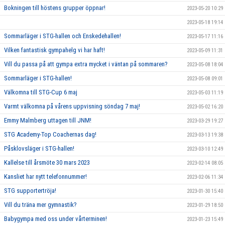
Bokningen till höstens grupper öppnar!
2023-05-20 10:29
2023-05-18 19:14
Sommarläger i STG-hallen och Enskedehallen!
2023-05-17 11:16
Vilken fantastisk gympahelg vi har haft!
2023-05-09 11:31
Vill du passa på att gympa extra mycket i väntan på sommaren?
2023-05-08 18:04
Sommarläger i STG-hallen!
2023-05-08 09:01
Välkomna till STG-Cup 6 maj
2023-05-03 11:19
Varmt välkomna på vårens uppvisning söndag 7 maj!
2023-05-02 16:20
Emmy Malmberg uttagen till JNM!
2023-03-29 19:27
STG Academy-Top Coachernas dag!
2023-03-13 19:38
Påsklovsläger i STG-hallen!
2023-03-10 12:49
Kallelse till årsmöte 30 mars 2023
2023-02-14 08:05
Kansliet har nytt telefonnummer!
2023-02-06 11:34
STG supportertröja!
2023-01-30 15:40
Vill du träna mer gymnastik?
2023-01-29 18:50
Babygympa med oss under vårterminen!
2023-01-23 15:49