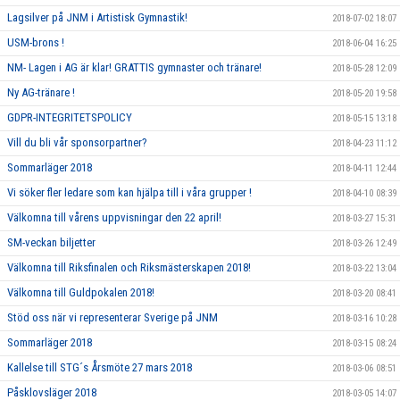
Lagsilver på JNM i Artistisk Gymnastik!
2018-07-02 18:07
USM-brons !
2018-06-04 16:25
NM- Lagen i AG är klar! GRATTIS gymnaster och tränare!
2018-05-28 12:09
Ny AG-tränare !
2018-05-20 19:58
GDPR-INTEGRITETSPOLICY
2018-05-15 13:18
Vill du bli vår sponsorpartner?
2018-04-23 11:12
Sommarläger 2018
2018-04-11 12:44
Vi söker fler ledare som kan hjälpa till i våra grupper !
2018-04-10 08:39
Välkomna till vårens uppvisningar den 22 april!
2018-03-27 15:31
SM-veckan biljetter
2018-03-26 12:49
Välkomna till Riksfinalen och Riksmästerskapen 2018!
2018-03-22 13:04
Välkomna till Guldpokalen 2018!
2018-03-20 08:41
Stöd oss när vi representerar Sverige på JNM
2018-03-16 10:28
Sommarläger 2018
2018-03-15 08:24
Kallelse till STG´s Årsmöte 27 mars 2018
2018-03-06 08:51
Påsklovsläger 2018
2018-03-05 14:07