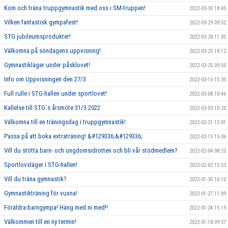
Kom och träna truppgymnastik med oss i SM-truppen!
2022-03-30 18:45
Vilken fantastisk gympafest!
2022-03-29 09:52
STG jubileumsprodukter!
2022-03-28 11:05
Välkomna på söndagens uppvisning!
2022-03-25 18:12
Gymnastikläger under påsklovet!
2022-03-25 09:50
Info om Uppvisningen den 27/3
2022-03-10 15:35
Full rulle i STG-hallen under sportlovet!
2022-03-08 10:46
Kallelse till STG´s årsmöte 31/3 2022
2022-03-03 10:20
Välkomna till en träningsdag i truppgymnastik!
2022-02-21 12:01
Passa på att boka extraträning! &#129336;&#129336;
2022-02-15 15:06
Vill du stötta barn- och ungdomsidrotten och bli vår stödmedlem?
2022-02-04 08:23
Sportlovsläger i STG-hallen!
2022-02-02 15:53
Vill du träna gymnastik?
2022-01-30 16:10
Gymnastikträning för vuxna!
2022-01-27 11:09
Föräldra-barngympa! Häng med ni med!!
2022-01-24 15:19
Välkommen till en ny termin!
2022-01-18 09:57