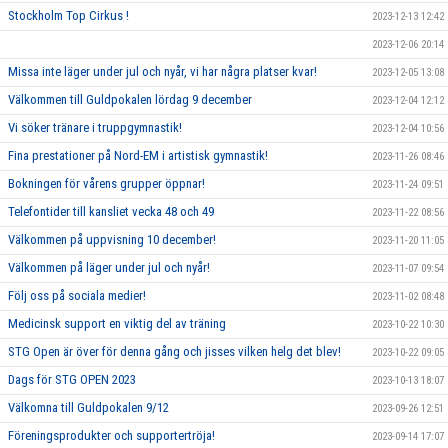
Stockholm Top Cirkus !
2023-12-13 12:42
2023-12-06 20:14
Missa inte läger under jul och nyår, vi har några platser kvar!
2023-12-05 13:08
Välkommen till Guldpokalen lördag 9 december
2023-12-04 12:12
Vi söker tränare i truppgymnastik!
2023-12-04 10:56
Fina prestationer på Nord-EM i artistisk gymnastik!
2023-11-26 08:46
Bokningen för vårens grupper öppnar!
2023-11-24 09:51
Telefontider till kansliet vecka 48 och 49
2023-11-22 08:56
Välkommen på uppvisning 10 december!
2023-11-20 11:05
Välkommen på läger under jul och nyår!
2023-11-07 09:54
Följ oss på sociala medier!
2023-11-02 08:48
Medicinsk support en viktig del av träning
2023-10-22 10:30
STG Open är över för denna gång och jisses vilken helg det blev!
2023-10-22 09:05
Dags för STG OPEN 2023
2023-10-13 18:07
Välkomna till Guldpokalen 9/12
2023-09-26 12:51
Föreningsprodukter och supportertröja!
2023-09-14 17:07