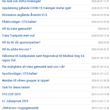
Var med och stötta föreningen!
2020-04-01 11:41
Uppdatering gällande COVID-19, träningen startar igen!
2020-03-25 19:03
Information angående Årsmöte 31/3
2020-03-25 09:48
Påsklovsläger i STG-hallen!
2020-03-07 09:56
Vill du träna gymnastik?
2020-02-07
Träna Trampolin med oss!
2020-02-05 13:53
Vill du bli vår sponsorpartner?
2020-02-05
Vill du jobba hos oss ?
2020-02-04 09:37
Välkomna till Guldpokalen samt Regionskval till Riksfinal steg 5-6
2020-01-28 16:43
region Öst!
Fler möjligheter att träna gymnastik med oss i vår!
2020-01-09 14:26
Sportlovsläger i STG-hallen!
2020-01-07 12:51
Anmälan till vårens grupper är öppen!
2020-01-02 08:28
Tack för denna termin!
2019-12-20 10:48
STG CUP 2019
2019-12-18 19:34
S:t Julianpriset 2019
2019-12-03 17:22
JSM-brons i truppgymnastik!
2019-12-01 16:30