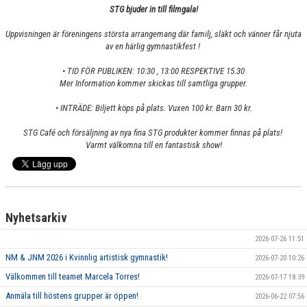
STG bjuder in till filmgala!
VÄRDEGRUND
Uppvisningen är föreningens största arrangemang där familj, släkt och vänner får njuta
FÖRENINGSPRODUKTER
av en härlig gymnastikfest !
• TID FÖR PUBLIKEN: 10:30 , 13:00 RESPEKTIVE 15.30
KONTAKT
Mer Information kommer skickas till samtliga grupper.
MÄRKESTAGNING
• INTRÄDE: Biljett köps på plats. Vuxen 100 kr. Barn 30 kr.
STG Café och försäljning av nya fina STG produkter kommer finnas på plats!
Varmt välkomna till en fantastisk show!
Nyhetsarkiv
2026-07-26 11:51
NM & JNM 2026 i Kvinnlig artistisk gymnastik!
2026-07-20 10:26
Välkommen till teamet Marcela Torres!
2026-07-17 18:39
Anmäla till höstens grupper är öppen!
2026-06-22 07:56