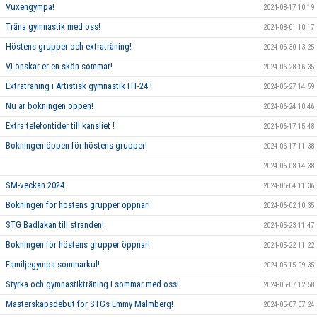
Vuxengympa!
2024-08-17 10:19
Träna gymnastik med oss!
2024-08-01 10:17
Höstens grupper och extraträning!
2024-06-30 13:25
Vi önskar er en skön sommar!
2024-06-28 16:35
Extraträning i Artistisk gymnastik HT-24 !
2024-06-27 14:59
Nu är bokningen öppen!
2024-06-24 10:46
Extra telefontider till kansliet !
2024-06-17 15:48
Bokningen öppen för höstens grupper!
2024-06-17 11:38
2024-06-08 14:38
SM-veckan 2024
2024-06-04 11:36
Bokningen för höstens grupper öppnar!
2024-06-02 10:35
STG Badlakan till stranden!
2024-05-23 11:47
Bokningen för höstens grupper öppnar!
2024-05-22 11:22
Familjegympa-sommarkul!
2024-05-15 09:35
Styrka och gymnastikträning i sommar med oss!
2024-05-07 12:58
Mästerskapsdebut för STGs Emmy Malmberg!
2024-05-07 07:24