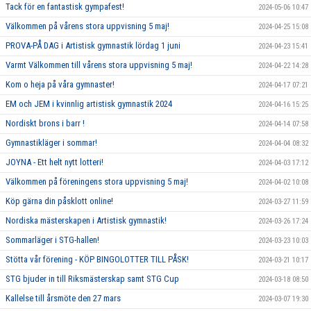
Tack för en fantastisk gympafest!
2024-05-06 10:47
Välkommen på vårens stora uppvisning 5 maj!
2024-04-25 15:08
PROVA-PÅ DAG i Artistisk gymnastik lördag 1 juni
2024-04-23 15:41
Varmt Välkommen till vårens stora uppvisning 5 maj!
2024-04-22 14:28
Kom o heja på våra gymnaster!
2024-04-17 07:21
EM och JEM i kvinnlig artistisk gymnastik 2024
2024-04-16 15:25
Nordiskt brons i barr !
2024-04-14 07:58
Gymnastikläger i sommar!
2024-04-04 08:32
JOYNA - Ett helt nytt lotteri!
2024-04-03 17:12
Välkommen på föreningens stora uppvisning 5 maj!
2024-04-02 10:08
Köp gärna din påsklott online!
2024-03-27 11:59
Nordiska mästerskapen i Artistisk gymnastik!
2024-03-26 17:24
Sommarläger i STG-hallen!
2024-03-23 10:03
Stötta vår förening - KÖP BINGOLOTTER TILL PÅSK!
2024-03-21 10:17
STG bjuder in till Riksmästerskap samt STG Cup
2024-03-18 08:50
Kallelse till årsmöte den 27 mars
2024-03-07 19:30