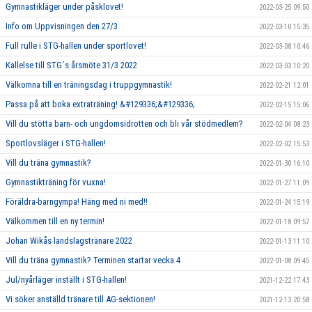
Gymnastikläger under påsklovet!
2022-03-25 09:50
Info om Uppvisningen den 27/3
2022-03-10 15:35
Full rulle i STG-hallen under sportlovet!
2022-03-08 10:46
Kallelse till STG´s årsmöte 31/3 2022
2022-03-03 10:20
Välkomna till en träningsdag i truppgymnastik!
2022-02-21 12:01
Passa på att boka extraträning! &#129336;&#129336;
2022-02-15 15:06
Vill du stötta barn- och ungdomsidrotten och bli vår stödmedlem?
2022-02-04 08:23
Sportlovsläger i STG-hallen!
2022-02-02 15:53
Vill du träna gymnastik?
2022-01-30 16:10
Gymnastikträning för vuxna!
2022-01-27 11:09
Föräldra-barngympa! Häng med ni med!!
2022-01-24 15:19
Välkommen till en ny termin!
2022-01-18 09:57
Johan Wikås landslagstränare 2022
2022-01-13 11:10
Vill du träna gymnastik? Terminen startar vecka 4
2022-01-08 09:45
Jul/nyårläger inställt i STG-hallen!
2021-12-22 17:43
Vi söker anställd tränare till AG-sektionen!
2021-12-13 20:58