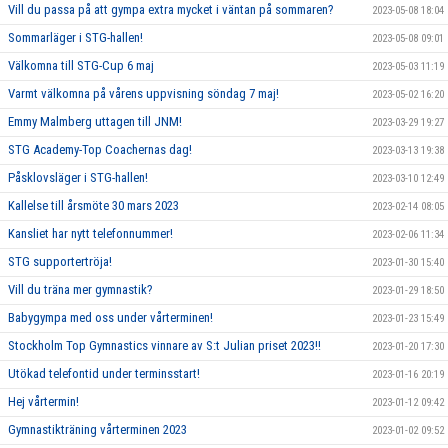
Vill du passa på att gympa extra mycket i väntan på sommaren?
2023-05-08 18:04
Sommarläger i STG-hallen!
2023-05-08 09:01
Välkomna till STG-Cup 6 maj
2023-05-03 11:19
Varmt välkomna på vårens uppvisning söndag 7 maj!
2023-05-02 16:20
Emmy Malmberg uttagen till JNM!
2023-03-29 19:27
STG Academy-Top Coachernas dag!
2023-03-13 19:38
Påsklovsläger i STG-hallen!
2023-03-10 12:49
Kallelse till årsmöte 30 mars 2023
2023-02-14 08:05
Kansliet har nytt telefonnummer!
2023-02-06 11:34
STG supportertröja!
2023-01-30 15:40
Vill du träna mer gymnastik?
2023-01-29 18:50
Babygympa med oss under vårterminen!
2023-01-23 15:49
Stockholm Top Gymnastics vinnare av S:t Julian priset 2023!!
2023-01-20 17:30
Utökad telefontid under terminsstart!
2023-01-16 20:19
Hej vårtermin!
2023-01-12 09:42
Gymnastikträning vårterminen 2023
2023-01-02 09:52