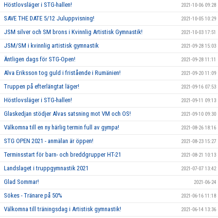
Höstlovsläger i STG-hallen!
2021-10-06 09:28
SAVE THE DATE 5/12 Juluppvisning!
2021-10-05 10:29
JSM silver och SM brons i Kvinnlig Artistisk Gymnastik!
2021-10-03 17:51
JSM/SM i kvinnlig artistisk gymnastik
2021-09-28 15:03
Äntligen dags för STG-Open!
2021-09-28 11:11
Alva Eriksson tog guld i fristående i Rumänien!
2021-09-20 11:09
Truppen på efterlängtat läger!
2021-09-16 07:53
Höstlovsläger i STG-hallen!
2021-09-11 09:13
Glaskedjan stödjer Alvas satsning mot VM och OS!
2021-09-10 09:30
Välkomna till en ny härlig termin full av gympa!
2021-08-26 18:16
STG OPEN 2021 - anmälan är öppen!
2021-08-23 15:27
Terminsstart för barn- och breddgrupper HT-21
2021-08-21 10:13
Landslaget i truppgymnastik 2021
2021-07-07 13:42
Glad Sommar!
2021-06-24
Sökes - Tränare på 50%
2021-06-16 11:18
Välkomna till träningsdag i Artistisk gymnastik!
2021-06-14 13:36