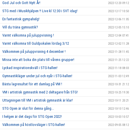
God Jul och Gott Nytt År!
2022-12-20 09:12
STG med i Musikhjälpen !! Live kl 12:30 i SVT idag!
2022-12-17 10:50
En fantastisk gympahelg!
2022-12-06 11:05
Vill du träna gymnastik?
2022-12-05 15:10
Varmt välkomna på juluppvisning !
2022-12-04 07:41
Varmt välkomna till Guldpokalen lördag 3/12
2022-12-02 11:28
Välkommen på juluppvisning 4 december !
2022-11-28 11:45
Missa inte att boka din plats till vårens grupper!
2022-11-25 12:22
Lyckad inspirationskväll i STG-hallen!
2022-11-18 08:03
Gymnastikläger under jul och nyår i STG-hallen!
2022-11-03 12:49
Bästa lagresultat för ett damlag på VM !
2022-10-31 21:12
VM i artistisk gymnastik med 2 deltagare från STG!
2022-10-25 19:30
Uttagningen till VM i artistisk gymnastik är klar!
2022-10-11 20:21
STG Open är slut för denna gång...
2022-10-10 12:46
I helgen är det dags för STG Open 2022!
2022-10-03 10:57
Välkommen på höstlovsläger i STG-hallen!
2022-09-05 08:12