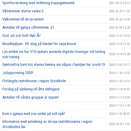
Sportlovsträning med inriktning truppgymnastik
2021-02-16 19:10
Vårterminen startar vecka 5
2021-01-25 11:56
Välkommen till en ny termin!
2021-01-20 15:04
Anmälan till gympa vårterminen -21
2021-01-04 12:28
God Jul och Gott Nytt År!
2020-12-22 10:53
Musikhjälpen - Ett steg på händer för varje krona!
2020-12-18 17:09
Läs artikel om hur STG lyckats använda digitala lösningar vid tävling
2020-12-18 16:28
och träning
Symtomfria barn bör stanna hemma om någon i familjen har covid-19
2020-12-03 16:17
Juluppvisning 2020!
2020-11-26 12:03
Förlängda restriktioner i region Stockholm
2020-11-20 16:53
Förslag på sänkning till åtta deltagare
2020-11-18 09:03
Anmälan till vårens grupper är öppen!
2020-11-12 12:58
2020-11-10 17:39
Kom o gympa med oss under jul och nyår!
2020-11-02 08:57
Information med anledning av de nya restriktionerna i region
2020-10-29 17:41
Stockholms län