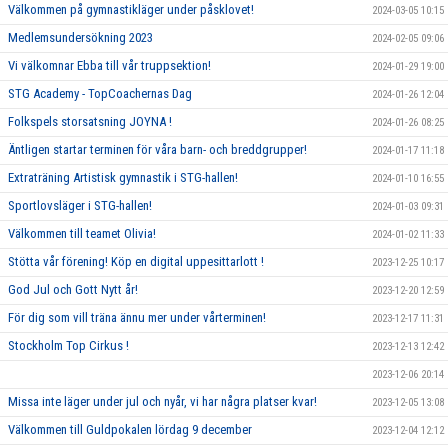
Välkommen på gymnastikläger under påsklovet!
2024-03-05 10:15
Medlemsundersökning 2023
2024-02-05 09:06
Vi välkomnar Ebba till vår truppsektion!
2024-01-29 19:00
STG Academy - TopCoachernas Dag
2024-01-26 12:04
Folkspels storsatsning JOYNA !
2024-01-26 08:25
Äntligen startar terminen för våra barn- och breddgrupper!
2024-01-17 11:18
Extraträning Artistisk gymnastik i STG-hallen!
2024-01-10 16:55
Sportlovsläger i STG-hallen!
2024-01-03 09:31
Välkommen till teamet Olivia!
2024-01-02 11:33
Stötta vår förening! Köp en digital uppesittarlott !
2023-12-25 10:17
God Jul och Gott Nytt år!
2023-12-20 12:59
För dig som vill träna ännu mer under vårterminen!
2023-12-17 11:31
Stockholm Top Cirkus !
2023-12-13 12:42
2023-12-06 20:14
Missa inte läger under jul och nyår, vi har några platser kvar!
2023-12-05 13:08
Välkommen till Guldpokalen lördag 9 december
2023-12-04 12:12