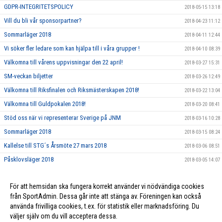
GDPR-INTEGRITETSPOLICY
2018-05-15 13:18
Vill du bli vår sponsorpartner?
2018-04-23 11:12
Sommarläger 2018
2018-04-11 12:44
Vi söker fler ledare som kan hjälpa till i våra grupper !
2018-04-10 08:39
Välkomna till vårens uppvisningar den 22 april!
2018-03-27 15:31
SM-veckan biljetter
2018-03-26 12:49
Välkomna till Riksfinalen och Riksmästerskapen 2018!
2018-03-22 13:04
Välkomna till Guldpokalen 2018!
2018-03-20 08:41
Stöd oss när vi representerar Sverige på JNM
2018-03-16 10:28
Sommarläger 2018
2018-03-15 08:24
Kallelse till STG´s Årsmöte 27 mars 2018
2018-03-06 08:51
Påsklovsläger 2018
2018-03-05 14:07
Dags att nominera Årets Ledare och Årets Förening 2017!
2018-02-21 10:06
För att hemsidan ska fungera korrekt använder vi nödvändiga cookies
Ungdomsledarstipendium
2018-02-21 10:05
från SportAdmin. Dessa går inte att stänga av. Föreningen kan också
använda frivilliga cookies, t.ex. för statistik eller marknadsföring. Du
väljer själv om du vill acceptera dessa.