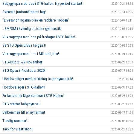
Babygympa med oss i STG-hallen. Ny period startar!
2020-10-21 08:38
Svenska juniormästare i lag!
2020-10-14 08:35
”Livesändningarna blev en räddare i nöden”
2020-10-07 15:11
JSM/SM i kvinnlig artistisk gymnastik
2020-10-06 10:10
Vuxengympa med oss på fredagar i STG-hallen!
2020-10-05 10:35
Se STG Open LIVE i helgen !!
2020-10-02 10:55
Vuxengympa med oss i Mälarhöjden!
2020-09-24 12:16
STG-Cup 21-22 November
2020-09-21 10:32
STG Open 3-4 oktober 2020!
2020-09-17 08:00
Höstlovsläger med inriktning truppgymnastik!
2020-09-14
Höstlovsläger i STG-hallen!!
2020-08-31 17:22
En fantastisk lägersommar i STG-Hallen!
2020-08-28 16:28
STG startar babygympa!
2020-08-25 12:02
Välkommen till en ny termin!
2020-08-17 11:36
Trevlig sommar!
2020-07-03 09:55
Tack för visat stöd!
2020-05-28 16:22