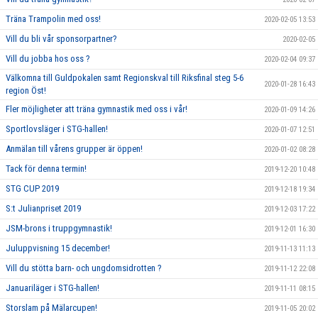
Träna Trampolin med oss!
2020-02-05 13:53
Vill du bli vår sponsorpartner?
2020-02-05
Vill du jobba hos oss ?
2020-02-04 09:37
Välkomna till Guldpokalen samt Regionskval till Riksfinal steg 5-6
2020-01-28 16:43
region Öst!
Fler möjligheter att träna gymnastik med oss i vår!
2020-01-09 14:26
Sportlovsläger i STG-hallen!
2020-01-07 12:51
Anmälan till vårens grupper är öppen!
2020-01-02 08:28
Tack för denna termin!
2019-12-20 10:48
STG CUP 2019
2019-12-18 19:34
S:t Julianpriset 2019
2019-12-03 17:22
JSM-brons i truppgymnastik!
2019-12-01 16:30
Juluppvisning 15 december!
2019-11-13 11:13
Vill du stötta barn- och ungdomsidrotten ?
2019-11-12 22:08
Januariläger i STG-hallen!
2019-11-11 08:15
Storslam på Mälarcupen!
2019-11-05 20:02