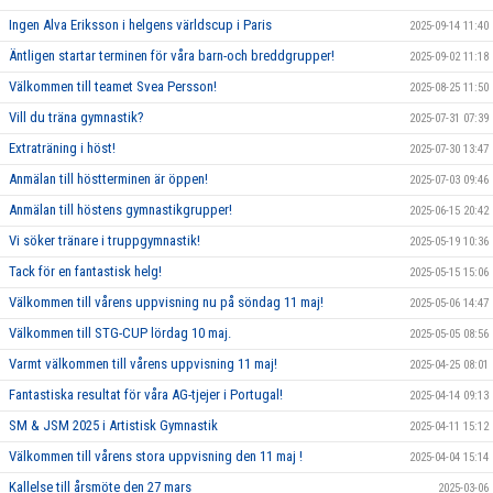
Ingen Alva Eriksson i helgens världscup i Paris
2025-09-14 11:40
Äntligen startar terminen för våra barn-och breddgrupper!
2025-09-02 11:18
Välkommen till teamet Svea Persson!
2025-08-25 11:50
Vill du träna gymnastik?
2025-07-31 07:39
Extraträning i höst!
2025-07-30 13:47
Anmälan till höstterminen är öppen!
2025-07-03 09:46
Anmälan till höstens gymnastikgrupper!
2025-06-15 20:42
Vi söker tränare i truppgymnastik!
2025-05-19 10:36
Tack för en fantastisk helg!
2025-05-15 15:06
Välkommen till vårens uppvisning nu på söndag 11 maj!
2025-05-06 14:47
Välkommen till STG-CUP lördag 10 maj.
2025-05-05 08:56
Varmt välkommen till vårens uppvisning 11 maj!
2025-04-25 08:01
Fantastiska resultat för våra AG-tjejer i Portugal!
2025-04-14 09:13
SM & JSM 2025 i Artistisk Gymnastik
2025-04-11 15:12
Välkommen till vårens stora uppvisning den 11 maj !
2025-04-04 15:14
Kallelse till årsmöte den 27 mars
2025-03-06