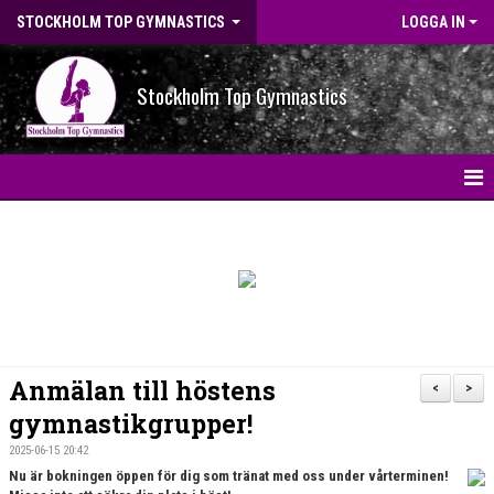
STOCKHOLM TOP GYMNASTICS
LOGGA IN
Stockholm Top Gymnastics
HEM
NYHETER
BILDGALLERI
NYHETSARKIV
Anmälan till höstens
<
>
OM FÖRENINGEN
gymnastikgrupper!
2025-06-15 20:42
STG-HALLEN
Nu är bokningen öppen för dig som tränat med oss under vårterminen!