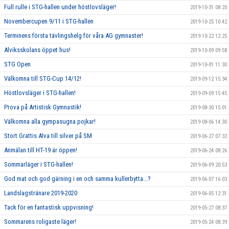
Full rulle i STG-hallen under höstlovsläger!
2019-10-31 08:20
Novembercupen 9/11 i STG-hallen
2019-10-25 10:42
Terminens första tävlingshelg för våra AG gymnaster!
2019-10-22 12:25
Alviksskolans öppet hus!
2019-10-09 09:58
STG Open
2019-10-01 11:30
Välkomna till STG-Cup 14/12!
2019-09-12 15:34
Höstlovsläger i STG-hallen!
2019-09-09 15:45
Prova på Artistisk Gymnastik!
2019-08-30 15:01
Välkomna alla gympasugna pojkar!
2019-08-06 14:30
Stort Grattis Alva till silver på SM
2019-06-27 07:32
Anmälan till HT-19 är öppen!
2019-06-24 08:26
Sommarläger i STG-hallen!
2019-06-09 20:53
God mat och god gärning i en och samma kullerbytta...?
2019-06-07 16:03
Landslagstränare 2019-2020
2019-06-05 12:31
Tack för en fantastisk uppvisning!
2019-05-27 08:37
Sommarens roligaste läger!
2019-05-24 08:39