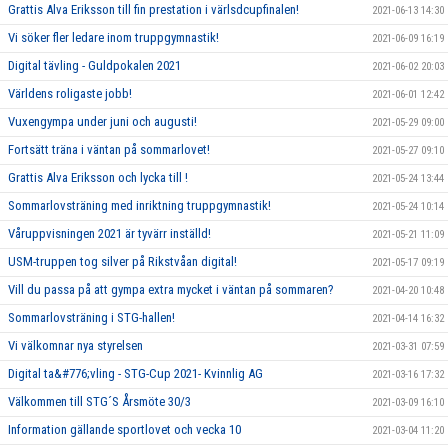
Grattis Alva Eriksson till fin prestation i värlsdcupfinalen!
2021-06-13 14:30
Vi söker fler ledare inom truppgymnastik!
2021-06-09 16:19
Digital tävling - Guldpokalen 2021
2021-06-02 20:03
Världens roligaste jobb!
2021-06-01 12:42
Vuxengympa under juni och augusti!
2021-05-29 09:00
Fortsätt träna i väntan på sommarlovet!
2021-05-27 09:10
Grattis Alva Eriksson och lycka till !
2021-05-24 13:44
Sommarlovsträning med inriktning truppgymnastik!
2021-05-24 10:14
Våruppvisningen 2021 är tyvärr inställd!
2021-05-21 11:09
USM-truppen tog silver på Rikstvåan digital!
2021-05-17 09:19
Vill du passa på att gympa extra mycket i väntan på sommaren?
2021-04-20 10:48
Sommarlovsträning i STG-hallen!
2021-04-14 16:32
Vi välkomnar nya styrelsen
2021-03-31 07:59
Digital ta&#776;vling - STG-Cup 2021- Kvinnlig AG
2021-03-16 17:32
Välkommen till STG´S Årsmöte 30/3
2021-03-09 16:10
Information gällande sportlovet och vecka 10
2021-03-04 11:20