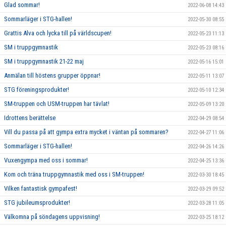
Glad sommar!
2022-06-08 14:43
Sommarläger i STG-hallen!
2022-05-30 08:55
Grattis Alva och lycka till på världscupen!
2022-05-23 11:13
SM i truppgymnastik
2022-05-23 08:16
SM i truppgymnastik 21-22 maj
2022-05-16 15:01
Anmälan till höstens grupper öppnar!
2022-05-11 13:07
STG föreningsprodukter!
2022-05-10 12:34
SM-truppen och USM-truppen har tävlat!
2022-05-09 13:20
Idrottens berättelse
2022-04-29 08:54
Vill du passa på att gympa extra mycket i väntan på sommaren?
2022-04-27 11:06
Sommarläger i STG-hallen!
2022-04-26 14:26
Vuxengympa med oss i sommar!
2022-04-25 13:36
Kom och träna truppgymnastik med oss i SM-truppen!
2022-03-30 18:45
Vilken fantastisk gympafest!
2022-03-29 09:52
STG jubileumsprodukter!
2022-03-28 11:05
Välkomna på söndagens uppvisning!
2022-03-25 18:12