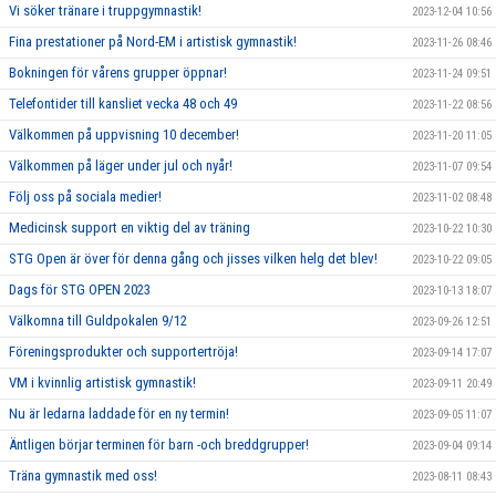
Vi söker tränare i truppgymnastik!
2023-12-04 10:56
Fina prestationer på Nord-EM i artistisk gymnastik!
2023-11-26 08:46
Bokningen för vårens grupper öppnar!
2023-11-24 09:51
Telefontider till kansliet vecka 48 och 49
2023-11-22 08:56
Välkommen på uppvisning 10 december!
2023-11-20 11:05
Välkommen på läger under jul och nyår!
2023-11-07 09:54
Följ oss på sociala medier!
2023-11-02 08:48
Medicinsk support en viktig del av träning
2023-10-22 10:30
STG Open är över för denna gång och jisses vilken helg det blev!
2023-10-22 09:05
Dags för STG OPEN 2023
2023-10-13 18:07
Välkomna till Guldpokalen 9/12
2023-09-26 12:51
Föreningsprodukter och supportertröja!
2023-09-14 17:07
VM i kvinnlig artistisk gymnastik!
2023-09-11 20:49
Nu är ledarna laddade för en ny termin!
2023-09-05 11:07
Äntligen börjar terminen för barn -och breddgrupper!
2023-09-04 09:14
Träna gymnastik med oss!
2023-08-11 08:43