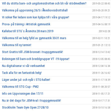
Vill du stötta barn- och ungdomsidrotten och bli vår stödmedlem?
2019-05-22 08:45
Välkomna på uppvisning 26/5 i Åkeshovsidrottshall
2019-05-20 09:21
Vi söker fler ledare som kan hjälpa till i våra grupper!
2019-04-17 19:12
Prova- på träning i Artistisk gymnastik
2019-04-16 08:19
Kallelse till STG´s Årsmöte 28 mars 2019
2019-02-28
Välkomna till en helg fylld av gymnastik 30-31 mars
2019-02-11 10:21
Välkomna till ny termin!
2019-01-21 13:13
Stort Grattis tilll JSM-bronset i truppgymnastik!
2018-12-14 13:42
Bokningen till barn-och breddgrupper VT -19 öppnar!
2018-12-05 08:45
Nu digitaliserar vi vår verksamhet
2018-12-04 16:34
Tack alla för en fantastisk helg!
2018-11-26 16:42
Läger under jul- och nyår i STG-hallen!
2018-11-17 18:39
Välkomna till STG Cup - PM2
2018-11-08 20:57
Info om Uppvisningen den 17/11
2018-11-05 17:21
Nu är det dags för JEM-kval i truppgymnastik!
2018-10-17 17:31
Stockholm Team Gym Open 27-28/10
2018-10-10 16:58