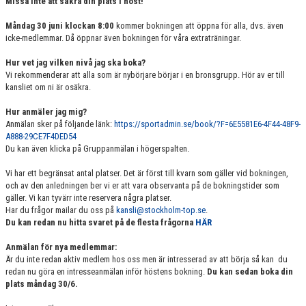
Missa inte att säkra din plats i höst!
VÄRDEGRUND
Måndag 30 juni klockan 8:00
kommer bokningen att öppna för alla, dvs. även
icke-medlemmar. Då öppnar även bokningen för våra extraträningar.
FÖRENINGSPRODUKTER
Hur vet jag vilken nivå jag ska boka?
KONTAKT
Vi rekommenderar att alla som är nybörjare börjar i en bronsgrupp. Hör av er till
kansliet om ni är osäkra.
MÄRKESTAGNING
Hur anmäler jag mig?
Anmälan sker på följande länk:
https://sportadmin.se/book/?F=6E5581E6-4F44-48F9-
A888-29CE7F4DED54
Du kan även klicka på Gruppanmälan i högerspalten.
Vi har ett begränsat antal platser. Det är först till kvarn som gäller vid bokningen,
och av den anledningen ber vi er att vara observanta på de bokningstider som
gäller. Vi kan tyvärr inte reservera några platser.
Har du frågor mailar du oss på
kansli@stockholm-top.se
.
Du kan redan nu hitta svaret på de flesta frågorna
HÄR
Anmälan för nya medlemmar:
Är du inte redan aktiv medlem hos oss men är intresserad av att börja så kan du
redan nu göra en intresseanmälan inför höstens bokning.
Du kan sedan boka din
plats måndag 30/6.