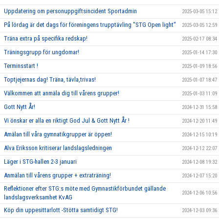
Uppdatering om personuppgiftsincident Sportadmin
2025-03-05 15:12
På lördag är det dags för föreningens trupptävling "STG Open light"
2025-03-05 12:59
Träna extra på specifika redskap!
2025-02-17 08:34
Träningsgrupp för ungdomar!
2025-01-14 17:30
Terminsstart !
2025-01-09 18:56
Toptjejernas dag! Träna, tävla,trivas!
2025-01-07 18:47
Välkommen att anmäla dig till vårens grupper!
2025-01-03 11:09
Gott Nytt År!
2024-12-31 15:58
Vi önskar er alla en riktigt God Jul & Gott Nytt År !
2024-12-20 11:49
Amälan till våra gymnatikgrupper är öppen!
2024-12-15 10:19
Alva Eriksson kritiserar landslagsledningen
2024-12-12 22:07
Läger i STG-hallen 2-3 januari
2024-12-08 19:32
Anmälan till vårens grupper + extraträning!
2024-12-07 15:20
Reflektioner efter STG:s möte med Gymnastikförbundet gällande
2024-12-06 10:56
landslagsverksamhet KvAG
Köp din uppesittarlott -Stötta samtidigt STG!
2024-12-03 09:36