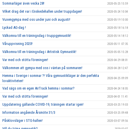
Sommarläger även vecka 28!
2020-05-25 15:59
Vilket drag det var i Enskedehallen under truppdagen!
2020-05-24 10:04
Vuxengympa med oss under juni och augusti!
2020-05-19 10:00
Lyckad AG-dag !
2020-05-18 16:18
Välkomna till en träningsdag i truppgymnastik!
2020-05-14 18:12
Våruppvisning 2020!
2020-05-11 07:35
Välkomna till en träningsdag i Artistisk Gymnastik!
2020-05-05 15:28
Var med och stötta föreningen!
2020-04-29 08:01
Välkommen att gympa med oss i väntan på sommaren!
2020-04-28 12:47
Hemma i Sverige i sommar ?! Våra gymnastikläger är den perfekta
2020-04-25 09:09
lovaktiviteten!
Vad sägs om en egen AirTrack hemma i sommar?
2020-04-24 18:05
Var med och stötta föreningen!
2020-04-01 11:41
Uppdatering gällande COVID-19, träningen startar igen!
2020-03-25 19:03
Information angående Årsmöte 31/3
2020-03-25 09:48
Påsklovsläger i STG-hallen!
2020-03-07 09:56
Vill du träna gymnastik?
2020-02-07