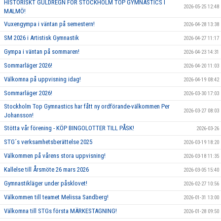
HISTORISKT GULDREGN FÖR STOCKHOLM TOP GYMNASTICS I
2026-05-25 12:48
MALMÖ!
Vuxengympa i väntan på semestern!
2026-04-28 13:38
SM 2026 i Artistisk Gymnastik
2026-04-27 11:17
Gympa i väntan på sommaren!
2026-04-23 14:31
Sommarläger 2026!
2026-04-20 11:03
Välkomna på uppvisning idag!
2026-04-19 08:42
Sommarläger 2026!
2026-03-30 17:03
Stockholm Top Gymnastics har fått ny ordförande-välkommen Per
2026-03-27 08:03
Johansson!
Stötta vår förening - KÖP BINGOLOTTER TILL PÅSK!
2026-03-26
STG´s verksamhetsberättelse 2025
2026-03-19 18:20
Välkommen på vårens stora uppvisning!
2026-03-18 11:35
Kallelse till Årsmöte 26 mars 2026
2026-03-05 15:40
Gymnastikläger under påsklovet!
2026-02-27 10:56
Välkommen till teamet Melissa Sandberg!
2026-01-31 13:00
Välkomna till STGs första MÄRKESTAGNING!
2026-01-28 09:50