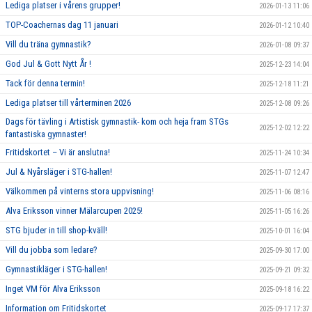
Lediga platser i vårens grupper!
2026-01-13 11:06
TOP-Coachernas dag 11 januari
2026-01-12 10:40
Vill du träna gymnastik?
2026-01-08 09:37
God Jul & Gott Nytt År !
2025-12-23 14:04
Tack för denna termin!
2025-12-18 11:21
Lediga platser till vårterminen 2026
2025-12-08 09:26
Dags för tävling i Artistisk gymnastik- kom och heja fram STGs
2025-12-02 12:22
fantastiska gymnaster!
Fritidskortet – Vi är anslutna!
2025-11-24 10:34
Jul & Nyårsläger i STG-hallen!
2025-11-07 12:47
Välkommen på vinterns stora uppvisning!
2025-11-06 08:16
Alva Eriksson vinner Mälarcupen 2025!
2025-11-05 16:26
STG bjuder in till shop-kväll!
2025-10-01 16:04
Vill du jobba som ledare?
2025-09-30 17:00
Gymnastikläger i STG-hallen!
2025-09-21 09:32
Inget VM för Alva Eriksson
2025-09-18 16:22
Information om Fritidskortet
2025-09-17 17:37