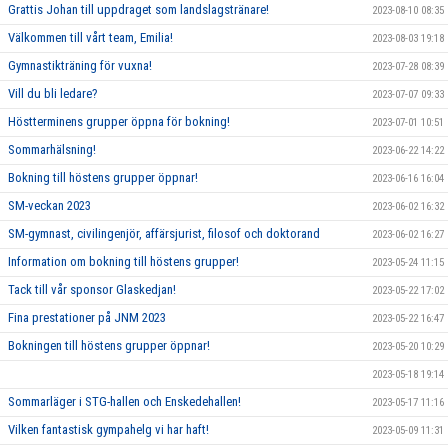
Grattis Johan till uppdraget som landslagstränare!
2023-08-10 08:35
Välkommen till vårt team, Emilia!
2023-08-03 19:18
Gymnastikträning för vuxna!
2023-07-28 08:39
Vill du bli ledare?
2023-07-07 09:33
Höstterminens grupper öppna för bokning!
2023-07-01 10:51
Sommarhälsning!
2023-06-22 14:22
Bokning till höstens grupper öppnar!
2023-06-16 16:04
SM-veckan 2023
2023-06-02 16:32
SM-gymnast, civilingenjör, affärsjurist, filosof och doktorand
2023-06-02 16:27
Information om bokning till höstens grupper!
2023-05-24 11:15
Tack till vår sponsor Glaskedjan!
2023-05-22 17:02
Fina prestationer på JNM 2023
2023-05-22 16:47
Bokningen till höstens grupper öppnar!
2023-05-20 10:29
2023-05-18 19:14
Sommarläger i STG-hallen och Enskedehallen!
2023-05-17 11:16
Vilken fantastisk gympahelg vi har haft!
2023-05-09 11:31