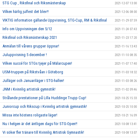
STG Cup , Riksfinal och Riksmästerskap
2021-12-07 13:00
Vilken härlig julfest det blev!!
2021-12-06 08:00
VIKTIG information gällande Uppvisning, STG-Cup, RM & Riksfinal
2021-11-29 07:59
Info om Uppvisningen den 5/12
2021-11-24 07:43
Riksfinal och Riksmästerskap 2021
2021-11-23 17:20
Anmälan till vårens grupper öppnar!
2021-11-16 13:43
Juluppvisning 5 december !
2021-11-10 08:35
Vilken succé för STGs tjejer på Mälarcupen!
2021-11-07 17:40
USM-truppen på Rikstvåan i Göteborg
2021-11-03 18:32
Julläger och Januariläger i STG-hallen!
2021-11-03 08:26
JNM i Kvinnlig artistisk gymnstik!
2021-11-02 09:46
Strålande prestationer på Lilla Huddinge Trupp Cup!
2021-10-25 15:33
Juniorcup och Rikscup i Kvinnlig artistisk gymnastik!
2021-10-25 10:00
Missa inte höstens roligaste läger!
2021-10-21 16:09
Nu i helgen är det äntligen dags för STG-Open!!
2021-10-08 13:41
Vi söker fler tränare till Kvinnlig Artistisk Gymnastik!
2021-10-08 13:07