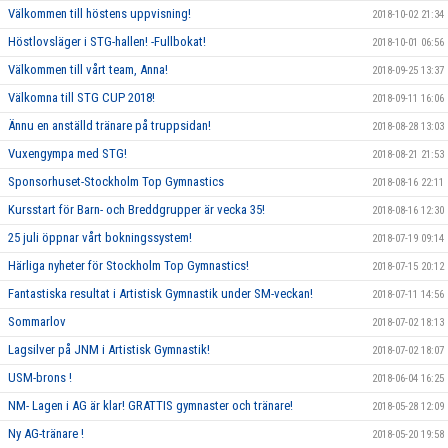
Välkommen till höstens uppvisning!
2018-10-02 21:34
Höstlovsläger i STG-hallen! -Fullbokat!
2018-10-01 06:56
Välkommen till vårt team, Anna!
2018-09-25 13:37
Välkomna till STG CUP 2018!
2018-09-11 16:06
Ännu en anställd tränare på truppsidan!
2018-08-28 13:03
Vuxengympa med STG!
2018-08-21 21:53
Sponsorhuset-Stockholm Top Gymnastics
2018-08-16 22:11
Kursstart för Barn- och Breddgrupper är vecka 35!
2018-08-16 12:30
25 juli öppnar vårt bokningssystem!
2018-07-19 09:14
Härliga nyheter för Stockholm Top Gymnastics!
2018-07-15 20:12
Fantastiska resultat i Artistisk Gymnastik under SM-veckan!
2018-07-11 14:56
Sommarlov
2018-07-02 18:13
Lagsilver på JNM i Artistisk Gymnastik!
2018-07-02 18:07
USM-brons !
2018-06-04 16:25
NM- Lagen i AG är klar! GRATTIS gymnaster och tränare!
2018-05-28 12:09
Ny AG-tränare !
2018-05-20 19:58