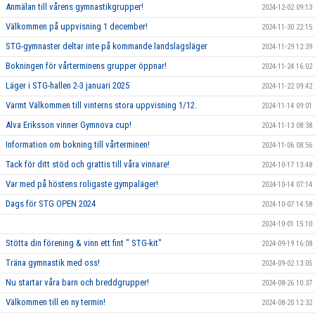
Anmälan till vårens gymnastikgrupper!
2024-12-02 09:13
Välkommen på uppvisning 1 december!
2024-11-30 22:15
STG-gymnaster deltar inte på kommande landslagsläger
2024-11-29 12:39
Bokningen för vårterminens grupper öppnar!
2024-11-24 16:02
Läger i STG-hallen 2-3 januari 2025
2024-11-22 09:42
Varmt Välkommen till vinterns stora uppvisning 1/12.
2024-11-14 09:01
Alva Eriksson vinner Gymnova cup!
2024-11-13 08:38
Information om bokning till vårterminen!
2024-11-06 08:56
Tack för ditt stöd och grattis till våra vinnare!
2024-10-17 13:48
Var med på höstens roligaste gympaläger!
2024-10-14 07:14
Dags för STG OPEN 2024
2024-10-07 14:58
2024-10-01 15:10
Stötta din förening & vinn ett fint " STG-kit"
2024-09-19 16:08
Träna gymnastik med oss!
2024-09-02 13:05
Nu startar våra barn och breddgrupper!
2024-08-26 10:37
Välkommen till en ny termin!
2024-08-20 12:32