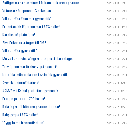
Äntligen startar terminen för barn- och breddgrupper!
2022-08-30 15:01
Vi tackar vår sponsor Glaskedjan!
2022-08-22 10:03
Vill du träna ännu mer gymnastik?
2022-08-21 18:43
En fantastisk lägersommar i STG-hallen!
2022-08-15 11:48
Kansliet på plats igen!
2022-08-08 13:59
Alva Eriksson uttagen till EM !
2022-07-30 19:46
Vill du träna gymnastik?
2022-07-09 12:44
Malva Lundqvist Wingren uttagen till landslaget!
2022-07-05 12:34
Trevlig sommar önskar vi på kansliet!
2022-07-02 16:49
Nordiska mästerskapen i Artistisk gymnastik!
2022-06-30 15:14
Svensk juniormästarinna!
2022-06-28 07:02
JSM/SM i Kvinnlig artistisk gymnastik
2022-06-22 08:12
Energin på topp i STG-hallen!
2022-06-20 16:29
Bokningen till höstens grupper öppnar!
2022-06-19 08:31
Babygympa i STG-hallen!
2022-06-16 12:14
”Bygg barns inre motivation”
2022-06-10 12:50