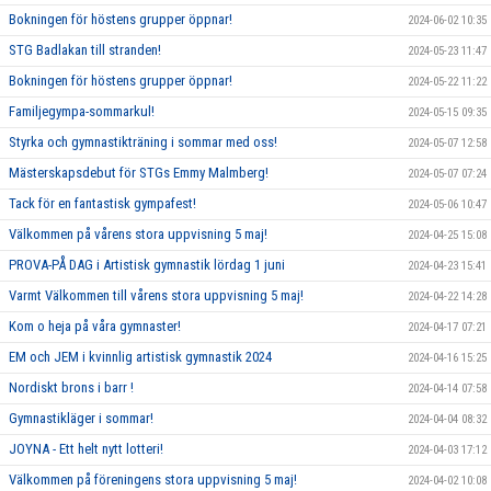
Bokningen för höstens grupper öppnar!
2024-06-02 10:35
STG Badlakan till stranden!
2024-05-23 11:47
Bokningen för höstens grupper öppnar!
2024-05-22 11:22
Familjegympa-sommarkul!
2024-05-15 09:35
Styrka och gymnastikträning i sommar med oss!
2024-05-07 12:58
Mästerskapsdebut för STGs Emmy Malmberg!
2024-05-07 07:24
Tack för en fantastisk gympafest!
2024-05-06 10:47
Välkommen på vårens stora uppvisning 5 maj!
2024-04-25 15:08
PROVA-PÅ DAG i Artistisk gymnastik lördag 1 juni
2024-04-23 15:41
Varmt Välkommen till vårens stora uppvisning 5 maj!
2024-04-22 14:28
Kom o heja på våra gymnaster!
2024-04-17 07:21
EM och JEM i kvinnlig artistisk gymnastik 2024
2024-04-16 15:25
Nordiskt brons i barr !
2024-04-14 07:58
Gymnastikläger i sommar!
2024-04-04 08:32
JOYNA - Ett helt nytt lotteri!
2024-04-03 17:12
Välkommen på föreningens stora uppvisning 5 maj!
2024-04-02 10:08