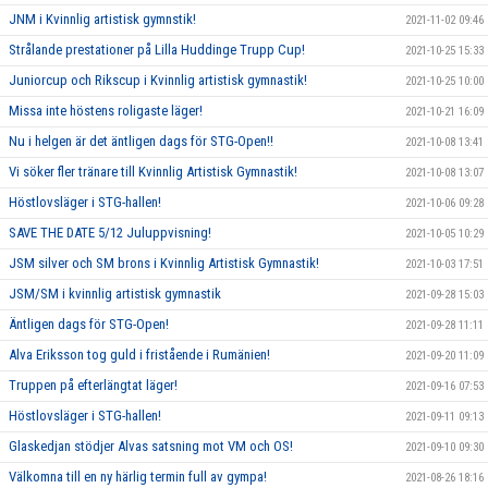
JNM i Kvinnlig artistisk gymnstik!
2021-11-02 09:46
Strålande prestationer på Lilla Huddinge Trupp Cup!
2021-10-25 15:33
Juniorcup och Rikscup i Kvinnlig artistisk gymnastik!
2021-10-25 10:00
Missa inte höstens roligaste läger!
2021-10-21 16:09
Nu i helgen är det äntligen dags för STG-Open!!
2021-10-08 13:41
Vi söker fler tränare till Kvinnlig Artistisk Gymnastik!
2021-10-08 13:07
Höstlovsläger i STG-hallen!
2021-10-06 09:28
SAVE THE DATE 5/12 Juluppvisning!
2021-10-05 10:29
JSM silver och SM brons i Kvinnlig Artistisk Gymnastik!
2021-10-03 17:51
JSM/SM i kvinnlig artistisk gymnastik
2021-09-28 15:03
Äntligen dags för STG-Open!
2021-09-28 11:11
Alva Eriksson tog guld i fristående i Rumänien!
2021-09-20 11:09
Truppen på efterlängtat läger!
2021-09-16 07:53
Höstlovsläger i STG-hallen!
2021-09-11 09:13
Glaskedjan stödjer Alvas satsning mot VM och OS!
2021-09-10 09:30
Välkomna till en ny härlig termin full av gympa!
2021-08-26 18:16