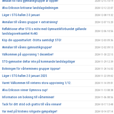
Amälan till våra gymnatikgrupper är öppen!
2024-12-15 10:19
Alva Eriksson kritiserar landslagsledningen
2024-12-12 22:07
Läger i STG-hallen 2-3 januari
2024-12-08 19:32
Anmälan till vårens grupper + extraträning!
2024-12-07 15:20
Reflektioner efter STG:s möte med Gymnastikförbundet gällande
2024-12-06 10:56
landslagsverksamhet KvAG
Köp din uppesittarlott -Stötta samtidigt STG!
2024-12-03 09:36
Anmälan till vårens gymnastikgrupper!
2024-12-02 09:13
Välkommen på uppvisning 1 december!
2024-11-30 22:15
STG-gymnaster deltar inte på kommande landslagsläger
2024-11-29 12:39
Bokningen för vårterminens grupper öppnar!
2024-11-24 16:02
Läger i STG-hallen 2-3 januari 2025
2024-11-22 09:42
Varmt Välkommen till vinterns stora uppvisning 1/12.
2024-11-14 09:01
Alva Eriksson vinner Gymnova cup!
2024-11-13 08:38
Information om bokning till vårterminen!
2024-11-06 08:56
Tack för ditt stöd och grattis till våra vinnare!
2024-10-17 13:48
Var med på höstens roligaste gympaläger!
2024-10-14 07:14