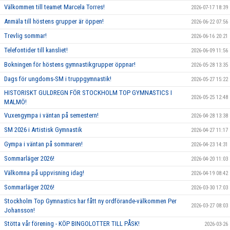
Välkommen till teamet Marcela Torres!
2026-07-17 18:39
Anmäla till höstens grupper är öppen!
2026-06-22 07:56
Trevlig sommar!
2026-06-16 20:21
Telefontider till kansliet!
2026-06-09 11:56
Bokningen för höstens gymnastikgrupper öppnar!
2026-05-28 13:35
Dags för ungdoms-SM i truppgymnastik!
2026-05-27 15:22
HISTORISKT GULDREGN FÖR STOCKHOLM TOP GYMNASTICS I
2026-05-25 12:48
MALMÖ!
Vuxengympa i väntan på semestern!
2026-04-28 13:38
SM 2026 i Artistisk Gymnastik
2026-04-27 11:17
Gympa i väntan på sommaren!
2026-04-23 14:31
Sommarläger 2026!
2026-04-20 11:03
Välkomna på uppvisning idag!
2026-04-19 08:42
Sommarläger 2026!
2026-03-30 17:03
Stockholm Top Gymnastics har fått ny ordförande-välkommen Per
2026-03-27 08:03
Johansson!
Stötta vår förening - KÖP BINGOLOTTER TILL PÅSK!
2026-03-26