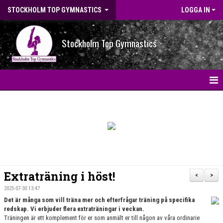
STOCKHOLM TOP GYMNASTICS
LOGGA IN
Stockholm Top Gymnastics
HEM
NYHETER
BILDGALLERI
NYHETSARKIV
Extraträning i höst!
<
>
OM FÖRENINGEN
2025-07-30 13:47
Det är många som vill träna mer och efterfrågar träning på specifika
redskap. Vi erbjuder flera extraträningar i veckan.
STG-HALLEN
Träningen är ett komplement för er som anmält er till någon av våra ordinarie