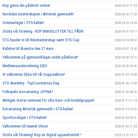
Köp gärna din påsklott online!
2024-03-27 11:59
Nordiska mästerskapen i Artistisk gymnastik!
2024-03-26 17:24
Sommarläger i STG-hallen!
2024-03-23 10:03
Stötta vår förening - KÖP BINGOLOTTER TILL PÅSK!
2024-03-21 10:17
STG bjuder in till Riksmästerskap samt STG Cup
2024-03-18 08:50
Kallelse till årsmöte den 27 mars
2024-03-07 19:30
Välkommen på gymnastikläger under påsklovet!
2024-03-05 10:15
Medlemsundersökning 2023
2024-02-05 09:06
Vi välkomnar Ebba till vår truppsektion!
2024-01-29 19:00
STG Academy - TopCoachernas Dag
2024-01-26 12:04
Folkspels storsatsning JOYNA !
2024-01-26 08:25
Äntligen startar terminen för våra barn- och breddgrupper!
2024-01-17 11:18
Extraträning Artistisk gymnastik i STG-hallen!
2024-01-10 16:55
Sportlovsläger i STG-hallen!
2024-01-03 09:31
Välkommen till teamet Olivia!
2024-01-02 11:33
Stötta vår förening! Köp en digital uppesittarlott !
2023-12-25 10:17