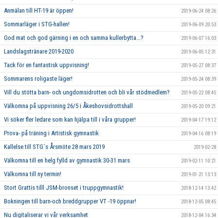
Anmälan till HT-19 är öppen!
2019-06-24 08:26
Sommarläger i STG-hallen!
2019-06-09 20:53
God mat och god gärning i en och samma kullerbytta...?
2019-06-07 16:03
Landslagstränare 2019-2020
2019-06-05 12:31
Tack för en fantastisk uppvisning!
2019-05-27 08:37
Sommarens roligaste läger!
2019-05-24 08:39
Vill du stötta barn- och ungdomsidrotten och bli vår stödmedlem?
2019-05-22 08:45
Välkomna på uppvisning 26/5 i Åkeshovsidrottshall
2019-05-20 09:21
Vi söker fler ledare som kan hjälpa till i våra grupper!
2019-04-17 19:12
Prova- på träning i Artistisk gymnastik
2019-04-16 08:19
Kallelse till STG´s Årsmöte 28 mars 2019
2019-02-28
Välkomna till en helg fylld av gymnastik 30-31 mars
2019-02-11 10:21
Välkomna till ny termin!
2019-01-21 13:13
Stort Grattis tilll JSM-bronset i truppgymnastik!
2018-12-14 13:42
Bokningen till barn-och breddgrupper VT -19 öppnar!
2018-12-05 08:45
Nu digitaliserar vi vår verksamhet
2018-12-04 16:34