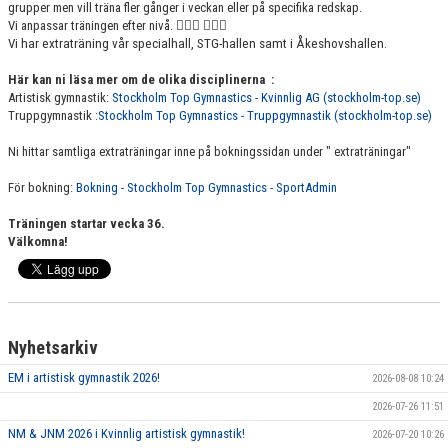
grupper men vill träna fler gånger i veckan eller på specifika redskap.
VÄRDEGRUND
Vi anpassar träningen efter nivå.
🤸🏻‍♀️ 🤸🏻‍♀️
Vi har extraträning vår specialhall, STG-hallen samt i Åkeshovshallen.
FÖRENINGSPRODUKTER
Här kan ni läsa mer om de olika disciplinerna :
Artistisk gymnastik:
Stockholm Top Gymnastics - Kvinnlig AG (stockholm-top.se)
KONTAKT
Truppgymnastik :
Stockholm Top Gymnastics - Truppgymnastik (stockholm-top.se)
MÄRKESTAGNING
Ni hittar samtliga extraträningar inne på bokningssidan under " extraträningar"
För bokning:
Bokning - Stockholm Top Gymnastics - SportAdmin
Träningen startar vecka 36.
Välkomna!
Nyhetsarkiv
EM i artistisk gymnastik 2026!
2026-08-08 10:24
2026-07-26 11:51
NM & JNM 2026 i Kvinnlig artistisk gymnastik!
2026-07-20 10:26