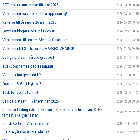
STG´s verksamhetsberättelse 2025
2026-03-19 18:20
Välkommen på vårens stora uppvisning!
2026-03-18 11:35
Kallelse till Årsmöte 26 mars 2026
2026-03-05 15:40
Gymnastikläger under påsklovet!
2026-02-27 10:56
Välkommen till teamet Melissa Sandberg!
2026-01-31 13:00
Välkomna till STGs första MÄRKESTAGNING!
2026-01-28 09:50
Lediga platser i vårens grupper!
2026-01-13 11:06
TOP-Coachernas dag 11 januari
2026-01-12 10:40
Vill du träna gymnastik?
2026-01-08 09:37
God Jul & Gott Nytt År !
2025-12-23 14:04
Tack för denna termin!
2025-12-18 11:21
Lediga platser till vårterminen 2026
2025-12-08 09:26
Dags för tävling i Artistisk gymnastik- kom och heja fram STGs
2025-12-02 12:22
fantastiska gymnaster!
Fritidskortet – Vi är anslutna!
2025-11-24 10:34
Jul & Nyårsläger i STG-hallen!
2025-11-07 12:47