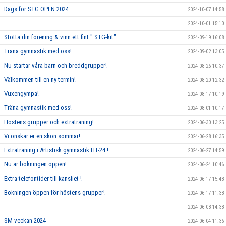
Dags för STG OPEN 2024
2024-10-07 14:58
2024-10-01 15:10
Stötta din förening & vinn ett fint " STG-kit"
2024-09-19 16:08
Träna gymnastik med oss!
2024-09-02 13:05
Nu startar våra barn och breddgrupper!
2024-08-26 10:37
Välkommen till en ny termin!
2024-08-20 12:32
Vuxengympa!
2024-08-17 10:19
Träna gymnastik med oss!
2024-08-01 10:17
Höstens grupper och extraträning!
2024-06-30 13:25
Vi önskar er en skön sommar!
2024-06-28 16:35
Extraträning i Artistisk gymnastik HT-24 !
2024-06-27 14:59
Nu är bokningen öppen!
2024-06-24 10:46
Extra telefontider till kansliet !
2024-06-17 15:48
Bokningen öppen för höstens grupper!
2024-06-17 11:38
2024-06-08 14:38
SM-veckan 2024
2024-06-04 11:36