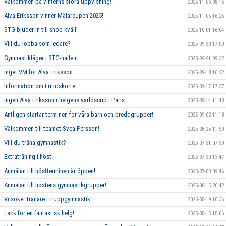
Välkommen på vinterns stora uppvisning!
2025-11-06 08:16
Alva Eriksson vinner Mälarcupen 2025!
2025-11-05 16:26
STG bjuder in till shop-kväll!
2025-10-01 16:04
Vill du jobba som ledare?
2025-09-30 17:00
Gymnastikläger i STG-hallen!
2025-09-21 09:32
Inget VM för Alva Eriksson
2025-09-18 16:22
Information om Fritidskortet
2025-09-17 17:37
Ingen Alva Eriksson i helgens världscup i Paris
2025-09-14 11:40
Äntligen startar terminen för våra barn-och breddgrupper!
2025-09-02 11:18
Välkommen till teamet Svea Persson!
2025-08-25 11:50
Vill du träna gymnastik?
2025-07-31 07:39
Extraträning i höst!
2025-07-30 13:47
Anmälan till höstterminen är öppen!
2025-07-03 09:46
Anmälan till höstens gymnastikgrupper!
2025-06-15 20:42
Vi söker tränare i truppgymnastik!
2025-05-19 10:36
Tack för en fantastisk helg!
2025-05-15 15:06