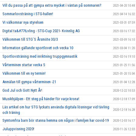
Vill du passa på att gympa extra mycket i väntan på sommaren?
2021-04-20 10:48
Sommarlovsträning i STG-hallen!
2021-04-14 16:32
Vi välkomnar nya styrelsen
2021-03-31 07:59
Digital ta&#776;vling - STG-Cup 2021- Kvinnlig AG
2021-03-16 17:32
Välkommen till STG´S Årsmöte 30/3
2021-03-09 16:10
Information gällande sportlovet och vecka 10
2021-03-04 11:20
Sportlovsträning med inriktning truppgymnastik
2021-02-16 19:10
Vårterminen startar vecka 5
2021-01-25 11:56
Välkommen till en ny termin!
2021-01-20 15:04
Anmälan till gympa vårterminen -21
2021-01-04 12:28
God Jul och Gott Nytt År!
2020-12-22 10:53
Musikhjälpen - Ett steg på händer för varje krona!
2020-12-18 17:09
Läs artikel om hur STG lyckats använda digitala lösningar vid tävling
2020-12-18 16:28
och träning
Symtomfria barn bör stanna hemma om någon i familjen har covid-19
2020-12-03 16:17
Juluppvisning 2020!
2020-11-26 12:03