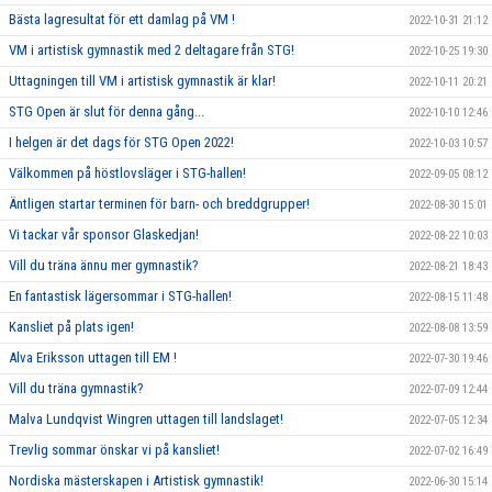
Bästa lagresultat för ett damlag på VM !
2022-10-31 21:12
VM i artistisk gymnastik med 2 deltagare från STG!
2022-10-25 19:30
Uttagningen till VM i artistisk gymnastik är klar!
2022-10-11 20:21
STG Open är slut för denna gång...
2022-10-10 12:46
I helgen är det dags för STG Open 2022!
2022-10-03 10:57
Välkommen på höstlovsläger i STG-hallen!
2022-09-05 08:12
Äntligen startar terminen för barn- och breddgrupper!
2022-08-30 15:01
Vi tackar vår sponsor Glaskedjan!
2022-08-22 10:03
Vill du träna ännu mer gymnastik?
2022-08-21 18:43
En fantastisk lägersommar i STG-hallen!
2022-08-15 11:48
Kansliet på plats igen!
2022-08-08 13:59
Alva Eriksson uttagen till EM !
2022-07-30 19:46
Vill du träna gymnastik?
2022-07-09 12:44
Malva Lundqvist Wingren uttagen till landslaget!
2022-07-05 12:34
Trevlig sommar önskar vi på kansliet!
2022-07-02 16:49
Nordiska mästerskapen i Artistisk gymnastik!
2022-06-30 15:14