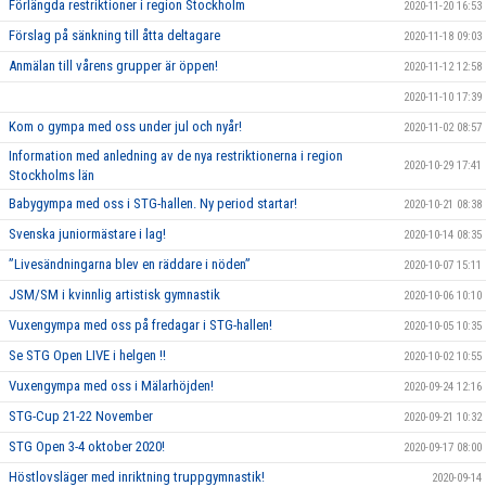
Förlängda restriktioner i region Stockholm
2020-11-20 16:53
Förslag på sänkning till åtta deltagare
2020-11-18 09:03
Anmälan till vårens grupper är öppen!
2020-11-12 12:58
2020-11-10 17:39
Kom o gympa med oss under jul och nyår!
2020-11-02 08:57
Information med anledning av de nya restriktionerna i region
2020-10-29 17:41
Stockholms län
Babygympa med oss i STG-hallen. Ny period startar!
2020-10-21 08:38
Svenska juniormästare i lag!
2020-10-14 08:35
”Livesändningarna blev en räddare i nöden”
2020-10-07 15:11
JSM/SM i kvinnlig artistisk gymnastik
2020-10-06 10:10
Vuxengympa med oss på fredagar i STG-hallen!
2020-10-05 10:35
Se STG Open LIVE i helgen !!
2020-10-02 10:55
Vuxengympa med oss i Mälarhöjden!
2020-09-24 12:16
STG-Cup 21-22 November
2020-09-21 10:32
STG Open 3-4 oktober 2020!
2020-09-17 08:00
Höstlovsläger med inriktning truppgymnastik!
2020-09-14