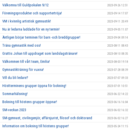
Välkomna till Guldpokalen 9/12
2023-09-26 12:51
Föreningsprodukter och supportertröja!
2023-09-14 17:07
VM i kvinnlig artistisk gymnastik!
2023-09-11 20:49
Nu är ledarna laddade för en ny termin!
2023-09-05 11:07
Äntligen börjar terminen för barn -och breddgrupper!
2023-09-04 09:14
Träna gymnastik med oss!
2023-08-11 08:43
Grattis Johan till uppdraget som landslagstränare!
2023-08-10 08:35
Välkommen till vårt team, Emilia!
2023-08-03 19:18
Gymnastikträning för vuxna!
2023-07-28 08:39
Vill du bli ledare?
2023-07-07 09:33
Höstterminens grupper öppna för bokning!
2023-07-01 10:51
Sommarhälsning!
2023-06-22 14:22
Bokning till höstens grupper öppnar!
2023-06-16 16:04
SM-veckan 2023
2023-06-02 16:32
SM-gymnast, civilingenjör, affärsjurist, filosof och doktorand
2023-06-02 16:27
Information om bokning till höstens grupper!
2023-05-24 11:15