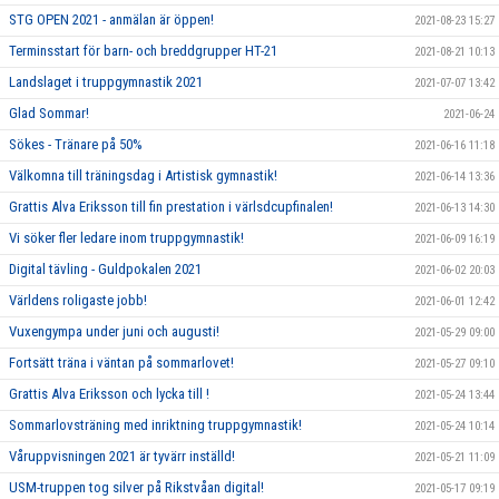
STG OPEN 2021 - anmälan är öppen!
2021-08-23 15:27
Terminsstart för barn- och breddgrupper HT-21
2021-08-21 10:13
Landslaget i truppgymnastik 2021
2021-07-07 13:42
Glad Sommar!
2021-06-24
Sökes - Tränare på 50%
2021-06-16 11:18
Välkomna till träningsdag i Artistisk gymnastik!
2021-06-14 13:36
Grattis Alva Eriksson till fin prestation i värlsdcupfinalen!
2021-06-13 14:30
Vi söker fler ledare inom truppgymnastik!
2021-06-09 16:19
Digital tävling - Guldpokalen 2021
2021-06-02 20:03
Världens roligaste jobb!
2021-06-01 12:42
Vuxengympa under juni och augusti!
2021-05-29 09:00
Fortsätt träna i väntan på sommarlovet!
2021-05-27 09:10
Grattis Alva Eriksson och lycka till !
2021-05-24 13:44
Sommarlovsträning med inriktning truppgymnastik!
2021-05-24 10:14
Våruppvisningen 2021 är tyvärr inställd!
2021-05-21 11:09
USM-truppen tog silver på Rikstvåan digital!
2021-05-17 09:19