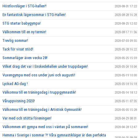
Höstlovsläger i STG-hallen!!
2020-08-31 17:22
En fantastisk lägersommar i STG-Hallen!
2020-08-28 16:28
STG startar babygympa!
2020-08-25 12:02
Välkommen till en ny termin!
2020-08-17 11:36
Trevlig sommar!
2020-07-03 09:55
Tack för visat stöd!
2020-05-28 16:22
Sommarläger även vecka 28!
2020-05-25 15:59
Vilket drag det var i Enskedehallen under truppdagen!
2020-05-24 10:04
Vuxengympa med oss under juni och augusti!
2020-05-19 10:00
Lyckad AG-dag !
2020-05-18 16:18
Välkomna till en träningsdag i truppgymnastik!
2020-05-14 18:12
Våruppvisning 2020!
2020-05-11 07:35
Välkomna till en träningsdag i Artistisk Gymnastik!
2020-05-05 15:28
Var med och stötta föreningen!
2020-04-29 08:01
Välkommen att gympa med oss i väntan på sommaren!
2020-04-28 12:47
Hemma i Sverige i sommar ?! Våra gymnastikläger är den perfekta
2020-04-25 09:09