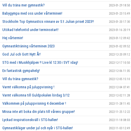
Vill du träna mer gymnastik?
2023-01-29 18:50
Babygympa med oss under vårterminen!
2023-01-23 15:49
Stockholm Top Gymnastics vinnare av S:t Julian priset 2023!!
2023-01-20 17:30
Utökad telefontid under terminsstart!
2023-01-16 20:19
Hej vårtermin!
2023-01-12 09:42
Gymnastikträning vårterminen 2023
2023-01-02 09:52
God Jul och Gott Nytt År!
2022-12-20 09:12
STG med i Musikhjälpen !! Live kl 12:30 i SVT idag!
2022-12-17 10:50
En fantastisk gympahelg!
2022-12-06 11:05
Vill du träna gymnastik?
2022-12-05 15:10
Varmt välkomna på juluppvisning !
2022-12-04 07:41
Varmt välkomna till Guldpokalen lördag 3/12
2022-12-02 11:28
Välkommen på juluppvisning 4 december !
2022-11-28 11:45
Missa inte att boka din plats till vårens grupper!
2022-11-25 12:22
Lyckad inspirationskväll i STG-hallen!
2022-11-18 08:03
Gymnastikläger under jul och nyår i STG-hallen!
2022-11-03 12:49