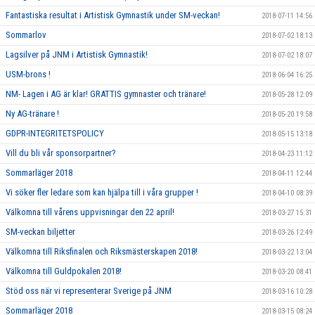
Fantastiska resultat i Artistisk Gymnastik under SM-veckan!
2018-07-11 14:56
Sommarlov
2018-07-02 18:13
Lagsilver på JNM i Artistisk Gymnastik!
2018-07-02 18:07
USM-brons !
2018-06-04 16:25
NM- Lagen i AG är klar! GRATTIS gymnaster och tränare!
2018-05-28 12:09
Ny AG-tränare !
2018-05-20 19:58
GDPR-INTEGRITETSPOLICY
2018-05-15 13:18
Vill du bli vår sponsorpartner?
2018-04-23 11:12
Sommarläger 2018
2018-04-11 12:44
Vi söker fler ledare som kan hjälpa till i våra grupper !
2018-04-10 08:39
Välkomna till vårens uppvisningar den 22 april!
2018-03-27 15:31
SM-veckan biljetter
2018-03-26 12:49
Välkomna till Riksfinalen och Riksmästerskapen 2018!
2018-03-22 13:04
Välkomna till Guldpokalen 2018!
2018-03-20 08:41
Stöd oss när vi representerar Sverige på JNM
2018-03-16 10:28
Sommarläger 2018
2018-03-15 08:24