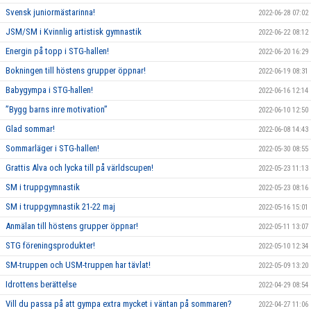
Svensk juniormästarinna!
2022-06-28 07:02
JSM/SM i Kvinnlig artistisk gymnastik
2022-06-22 08:12
Energin på topp i STG-hallen!
2022-06-20 16:29
Bokningen till höstens grupper öppnar!
2022-06-19 08:31
Babygympa i STG-hallen!
2022-06-16 12:14
”Bygg barns inre motivation”
2022-06-10 12:50
Glad sommar!
2022-06-08 14:43
Sommarläger i STG-hallen!
2022-05-30 08:55
Grattis Alva och lycka till på världscupen!
2022-05-23 11:13
SM i truppgymnastik
2022-05-23 08:16
SM i truppgymnastik 21-22 maj
2022-05-16 15:01
Anmälan till höstens grupper öppnar!
2022-05-11 13:07
STG föreningsprodukter!
2022-05-10 12:34
SM-truppen och USM-truppen har tävlat!
2022-05-09 13:20
Idrottens berättelse
2022-04-29 08:54
Vill du passa på att gympa extra mycket i väntan på sommaren?
2022-04-27 11:06