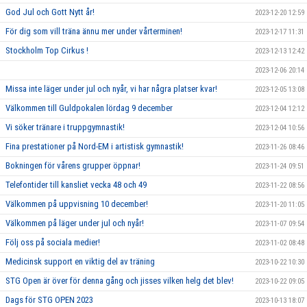
God Jul och Gott Nytt år!
2023-12-20 12:59
För dig som vill träna ännu mer under vårterminen!
2023-12-17 11:31
Stockholm Top Cirkus !
2023-12-13 12:42
2023-12-06 20:14
Missa inte läger under jul och nyår, vi har några platser kvar!
2023-12-05 13:08
Välkommen till Guldpokalen lördag 9 december
2023-12-04 12:12
Vi söker tränare i truppgymnastik!
2023-12-04 10:56
Fina prestationer på Nord-EM i artistisk gymnastik!
2023-11-26 08:46
Bokningen för vårens grupper öppnar!
2023-11-24 09:51
Telefontider till kansliet vecka 48 och 49
2023-11-22 08:56
Välkommen på uppvisning 10 december!
2023-11-20 11:05
Välkommen på läger under jul och nyår!
2023-11-07 09:54
Följ oss på sociala medier!
2023-11-02 08:48
Medicinsk support en viktig del av träning
2023-10-22 10:30
STG Open är över för denna gång och jisses vilken helg det blev!
2023-10-22 09:05
Dags för STG OPEN 2023
2023-10-13 18:07