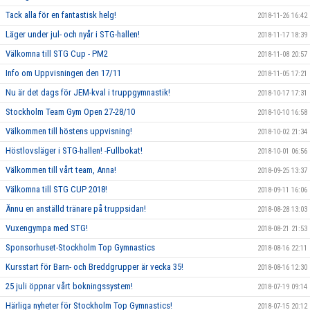
Tack alla för en fantastisk helg!
2018-11-26 16:42
Läger under jul- och nyår i STG-hallen!
2018-11-17 18:39
Välkomna till STG Cup - PM2
2018-11-08 20:57
Info om Uppvisningen den 17/11
2018-11-05 17:21
Nu är det dags för JEM-kval i truppgymnastik!
2018-10-17 17:31
Stockholm Team Gym Open 27-28/10
2018-10-10 16:58
Välkommen till höstens uppvisning!
2018-10-02 21:34
Höstlovsläger i STG-hallen! -Fullbokat!
2018-10-01 06:56
Välkommen till vårt team, Anna!
2018-09-25 13:37
Välkomna till STG CUP 2018!
2018-09-11 16:06
Ännu en anställd tränare på truppsidan!
2018-08-28 13:03
Vuxengympa med STG!
2018-08-21 21:53
Sponsorhuset-Stockholm Top Gymnastics
2018-08-16 22:11
Kursstart för Barn- och Breddgrupper är vecka 35!
2018-08-16 12:30
25 juli öppnar vårt bokningssystem!
2018-07-19 09:14
Härliga nyheter för Stockholm Top Gymnastics!
2018-07-15 20:12