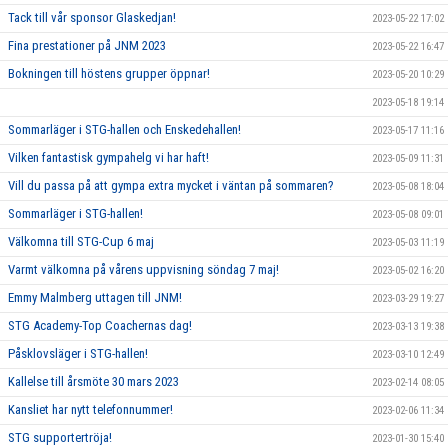
Tack till vår sponsor Glaskedjan!
2023-05-22 17:02
Fina prestationer på JNM 2023
2023-05-22 16:47
Bokningen till höstens grupper öppnar!
2023-05-20 10:29
2023-05-18 19:14
Sommarläger i STG-hallen och Enskedehallen!
2023-05-17 11:16
Vilken fantastisk gympahelg vi har haft!
2023-05-09 11:31
Vill du passa på att gympa extra mycket i väntan på sommaren?
2023-05-08 18:04
Sommarläger i STG-hallen!
2023-05-08 09:01
Välkomna till STG-Cup 6 maj
2023-05-03 11:19
Varmt välkomna på vårens uppvisning söndag 7 maj!
2023-05-02 16:20
Emmy Malmberg uttagen till JNM!
2023-03-29 19:27
STG Academy-Top Coachernas dag!
2023-03-13 19:38
Påsklovsläger i STG-hallen!
2023-03-10 12:49
Kallelse till årsmöte 30 mars 2023
2023-02-14 08:05
Kansliet har nytt telefonnummer!
2023-02-06 11:34
STG supportertröja!
2023-01-30 15:40