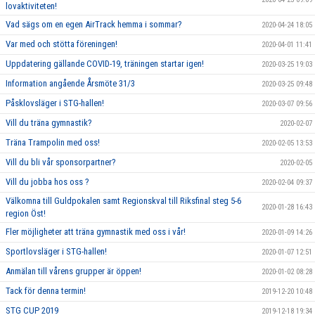
lovaktiviteten!
Vad sägs om en egen AirTrack hemma i sommar?
2020-04-24 18:05
Var med och stötta föreningen!
2020-04-01 11:41
Uppdatering gällande COVID-19, träningen startar igen!
2020-03-25 19:03
Information angående Årsmöte 31/3
2020-03-25 09:48
Påsklovsläger i STG-hallen!
2020-03-07 09:56
Vill du träna gymnastik?
2020-02-07
Träna Trampolin med oss!
2020-02-05 13:53
Vill du bli vår sponsorpartner?
2020-02-05
Vill du jobba hos oss ?
2020-02-04 09:37
Välkomna till Guldpokalen samt Regionskval till Riksfinal steg 5-6
2020-01-28 16:43
region Öst!
Fler möjligheter att träna gymnastik med oss i vår!
2020-01-09 14:26
Sportlovsläger i STG-hallen!
2020-01-07 12:51
Anmälan till vårens grupper är öppen!
2020-01-02 08:28
Tack för denna termin!
2019-12-20 10:48
STG CUP 2019
2019-12-18 19:34