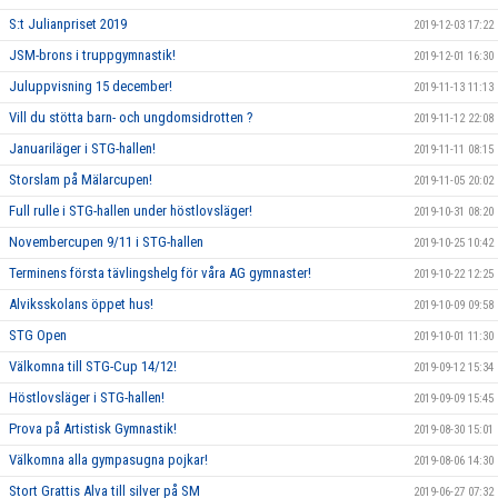
S:t Julianpriset 2019
2019-12-03 17:22
JSM-brons i truppgymnastik!
2019-12-01 16:30
Juluppvisning 15 december!
2019-11-13 11:13
Vill du stötta barn- och ungdomsidrotten ?
2019-11-12 22:08
Januariläger i STG-hallen!
2019-11-11 08:15
Storslam på Mälarcupen!
2019-11-05 20:02
Full rulle i STG-hallen under höstlovsläger!
2019-10-31 08:20
Novembercupen 9/11 i STG-hallen
2019-10-25 10:42
Terminens första tävlingshelg för våra AG gymnaster!
2019-10-22 12:25
Alviksskolans öppet hus!
2019-10-09 09:58
STG Open
2019-10-01 11:30
Välkomna till STG-Cup 14/12!
2019-09-12 15:34
Höstlovsläger i STG-hallen!
2019-09-09 15:45
Prova på Artistisk Gymnastik!
2019-08-30 15:01
Välkomna alla gympasugna pojkar!
2019-08-06 14:30
Stort Grattis Alva till silver på SM
2019-06-27 07:32