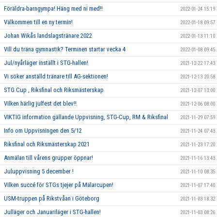
Föräldra-barngympa! Häng med ni med!!
2022-01-24 15:19
Välkommen till en ny termin!
2022-01-18 09:57
Johan Wikås landslagstränare 2022
2022-01-13 11:10
Vill du träna gymnastik? Terminen startar vecka 4
2022-01-08 09:45
Jul/nyårläger inställt i STG-hallen!
2021-12-22 17:43
Vi söker anställd tränare till AG-sektionen!
2021-12-13 20:58
STG Cup , Riksfinal och Riksmästerskap
2021-12-07 13:00
Vilken härlig julfest det blev!!
2021-12-06 08:00
VIKTIG information gällande Uppvisning, STG-Cup, RM & Riksfinal
2021-11-29 07:59
Info om Uppvisningen den 5/12
2021-11-24 07:43
Riksfinal och Riksmästerskap 2021
2021-11-23 17:20
Anmälan till vårens grupper öppnar!
2021-11-16 13:43
Juluppvisning 5 december !
2021-11-10 08:35
Vilken succé för STGs tjejer på Mälarcupen!
2021-11-07 17:40
USM-truppen på Rikstvåan i Göteborg
2021-11-03 18:32
Julläger och Januariläger i STG-hallen!
2021-11-03 08:26