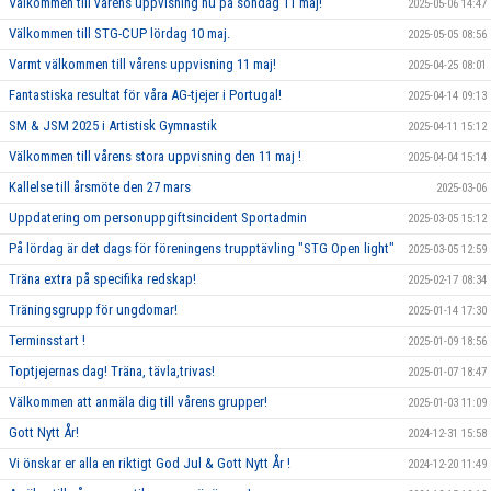
Välkommen till vårens uppvisning nu på söndag 11 maj!
2025-05-06 14:47
Välkommen till STG-CUP lördag 10 maj.
2025-05-05 08:56
Varmt välkommen till vårens uppvisning 11 maj!
2025-04-25 08:01
Fantastiska resultat för våra AG-tjejer i Portugal!
2025-04-14 09:13
SM & JSM 2025 i Artistisk Gymnastik
2025-04-11 15:12
Välkommen till vårens stora uppvisning den 11 maj !
2025-04-04 15:14
Kallelse till årsmöte den 27 mars
2025-03-06
Uppdatering om personuppgiftsincident Sportadmin
2025-03-05 15:12
På lördag är det dags för föreningens trupptävling "STG Open light"
2025-03-05 12:59
Träna extra på specifika redskap!
2025-02-17 08:34
Träningsgrupp för ungdomar!
2025-01-14 17:30
Terminsstart !
2025-01-09 18:56
Toptjejernas dag! Träna, tävla,trivas!
2025-01-07 18:47
Välkommen att anmäla dig till vårens grupper!
2025-01-03 11:09
Gott Nytt År!
2024-12-31 15:58
Vi önskar er alla en riktigt God Jul & Gott Nytt År !
2024-12-20 11:49