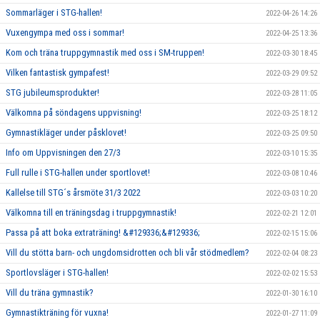
Sommarläger i STG-hallen!
2022-04-26 14:26
Vuxengympa med oss i sommar!
2022-04-25 13:36
Kom och träna truppgymnastik med oss i SM-truppen!
2022-03-30 18:45
Vilken fantastisk gympafest!
2022-03-29 09:52
STG jubileumsprodukter!
2022-03-28 11:05
Välkomna på söndagens uppvisning!
2022-03-25 18:12
Gymnastikläger under påsklovet!
2022-03-25 09:50
Info om Uppvisningen den 27/3
2022-03-10 15:35
Full rulle i STG-hallen under sportlovet!
2022-03-08 10:46
Kallelse till STG´s årsmöte 31/3 2022
2022-03-03 10:20
Välkomna till en träningsdag i truppgymnastik!
2022-02-21 12:01
Passa på att boka extraträning! &#129336;&#129336;
2022-02-15 15:06
Vill du stötta barn- och ungdomsidrotten och bli vår stödmedlem?
2022-02-04 08:23
Sportlovsläger i STG-hallen!
2022-02-02 15:53
Vill du träna gymnastik?
2022-01-30 16:10
Gymnastikträning för vuxna!
2022-01-27 11:09