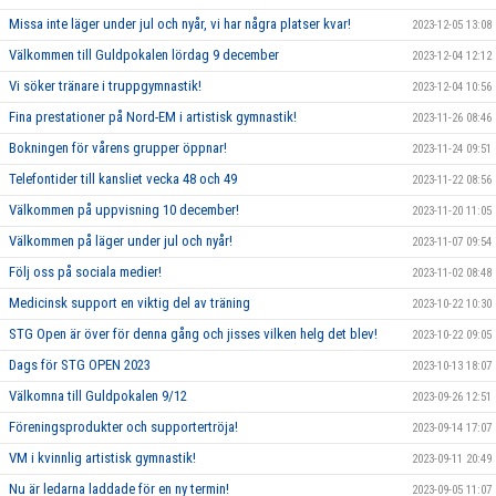
Missa inte läger under jul och nyår, vi har några platser kvar!
2023-12-05 13:08
Välkommen till Guldpokalen lördag 9 december
2023-12-04 12:12
Vi söker tränare i truppgymnastik!
2023-12-04 10:56
Fina prestationer på Nord-EM i artistisk gymnastik!
2023-11-26 08:46
Bokningen för vårens grupper öppnar!
2023-11-24 09:51
Telefontider till kansliet vecka 48 och 49
2023-11-22 08:56
Välkommen på uppvisning 10 december!
2023-11-20 11:05
Välkommen på läger under jul och nyår!
2023-11-07 09:54
Följ oss på sociala medier!
2023-11-02 08:48
Medicinsk support en viktig del av träning
2023-10-22 10:30
STG Open är över för denna gång och jisses vilken helg det blev!
2023-10-22 09:05
Dags för STG OPEN 2023
2023-10-13 18:07
Välkomna till Guldpokalen 9/12
2023-09-26 12:51
Föreningsprodukter och supportertröja!
2023-09-14 17:07
VM i kvinnlig artistisk gymnastik!
2023-09-11 20:49
Nu är ledarna laddade för en ny termin!
2023-09-05 11:07