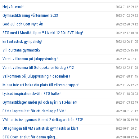
Hej vårtermin!
2023-01-12 09:42
Gymnastikträning vårterminen 2023
2023-01-02 09:52
God Jul och Gott Nytt År!
2022-12-20 09:12
STG med i Musikhjälpen !! Live kl 12:30 i SVT idag!
2022-12-17 10:50
En fantastisk gympahelg!
2022-12-06 11:05
Vill du träna gymnastik?
2022-12-05 15:10
Varmt välkomna på juluppvisning !
2022-12-04 07:41
Varmt välkomna till Guldpokalen lördag 3/12
2022-12-02 11:28
Välkommen på juluppvisning 4 december !
2022-11-28 11:45
Missa inte att boka din plats till vårens grupper!
2022-11-25 12:22
Lyckad inspirationskväll i STG-hallen!
2022-11-18 08:03
Gymnastikläger under jul och nyår i STG-hallen!
2022-11-03 12:49
Bästa lagresultat för ett damlag på VM !
2022-10-31 21:12
VM i artistisk gymnastik med 2 deltagare från STG!
2022-10-25 19:30
Uttagningen till VM i artistisk gymnastik är klar!
2022-10-11 20:21
STG Open är slut för denna gång...
2022-10-10 12:46