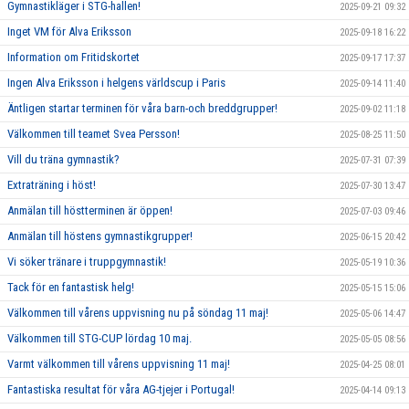
Gymnastikläger i STG-hallen!
2025-09-21 09:32
Inget VM för Alva Eriksson
2025-09-18 16:22
Information om Fritidskortet
2025-09-17 17:37
Ingen Alva Eriksson i helgens världscup i Paris
2025-09-14 11:40
Äntligen startar terminen för våra barn-och breddgrupper!
2025-09-02 11:18
Välkommen till teamet Svea Persson!
2025-08-25 11:50
Vill du träna gymnastik?
2025-07-31 07:39
Extraträning i höst!
2025-07-30 13:47
Anmälan till höstterminen är öppen!
2025-07-03 09:46
Anmälan till höstens gymnastikgrupper!
2025-06-15 20:42
Vi söker tränare i truppgymnastik!
2025-05-19 10:36
Tack för en fantastisk helg!
2025-05-15 15:06
Välkommen till vårens uppvisning nu på söndag 11 maj!
2025-05-06 14:47
Välkommen till STG-CUP lördag 10 maj.
2025-05-05 08:56
Varmt välkommen till vårens uppvisning 11 maj!
2025-04-25 08:01
Fantastiska resultat för våra AG-tjejer i Portugal!
2025-04-14 09:13