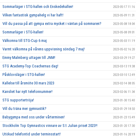
Sommarläger i STG-hallen och Enskedehallen!
2023-05-17 11:16
Vilken fantastisk gympahelg vi har haft!
2023-05-09 11:31
Vill du passa på att gympa extra mycket i väntan på sommaren?
2023-05-08 18:04
Sommarläger i STG-hallen!
2023-05-08 09:01
Välkomna till STG-Cup 6 maj
2023-05-03 11:19
Varmt välkomna på vårens uppvisning söndag 7 maj!
2023-05-02 16:20
Emmy Malmberg uttagen till JNM!
2023-03-29 19:27
STG Academy-Top Coachernas dag!
2023-03-13 19:38
Påsklovsläger i STG-hallen!
2023-03-10 12:49
Kallelse till årsmöte 30 mars 2023
2023-02-14 08:05
Kansliet har nytt telefonnummer!
2023-02-06 11:34
STG supportertröja!
2023-01-30 15:40
Vill du träna mer gymnastik?
2023-01-29 18:50
Babygympa med oss under vårterminen!
2023-01-23 15:49
Stockholm Top Gymnastics vinnare av S:t Julian priset 2023!!
2023-01-20 17:30
Utökad telefontid under terminsstart!
2023-01-16 20:19