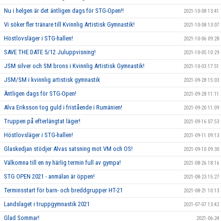
Nu i helgen är det äntligen dags för STG-Open!!
2021-10-08 13:41
Vi söker fler tränare till Kvinnlig Artistisk Gymnastik!
2021-10-08 13:07
Höstlovsläger i STG-hallen!
2021-10-06 09:28
SAVE THE DATE 5/12 Juluppvisning!
2021-10-05 10:29
JSM silver och SM brons i Kvinnlig Artistisk Gymnastik!
2021-10-03 17:51
JSM/SM i kvinnlig artistisk gymnastik
2021-09-28 15:03
Äntligen dags för STG-Open!
2021-09-28 11:11
Alva Eriksson tog guld i fristående i Rumänien!
2021-09-20 11:09
Truppen på efterlängtat läger!
2021-09-16 07:53
Höstlovsläger i STG-hallen!
2021-09-11 09:13
Glaskedjan stödjer Alvas satsning mot VM och OS!
2021-09-10 09:30
Välkomna till en ny härlig termin full av gympa!
2021-08-26 18:16
STG OPEN 2021 - anmälan är öppen!
2021-08-23 15:27
Terminsstart för barn- och breddgrupper HT-21
2021-08-21 10:13
Landslaget i truppgymnastik 2021
2021-07-07 13:42
Glad Sommar!
2021-06-24