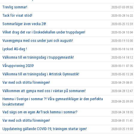
Trevlig sommar!
2020-07-03 09:55
Tack för visat stöd!
2020-05-28 16:22
Sommarläger även vecka 28!
2020-05-25 15:59
Vilket drag det var i Enskedehallen under truppdagen!
2020-05-24 10:04
Vuxengympa med oss under juni och augusti!
2020-05-19 10:00
Lyckad AG-dag !
2020-05-18 16:18
Välkomna till en träningsdag i truppgymnastik!
2020-05-14 18:12
Våruppvisning 2020!
2020-05-11 07:35
Välkomna till en träningsdag i Artistisk Gymnastik!
2020-05-05 15:28
Var med och stötta föreningen!
2020-04-29 08:01
Välkommen att gympa med oss i väntan på sommaren!
2020-04-28 12:47
Hemma i Sverige i sommar ?! Våra gymnastikläger är den perfekta
2020-04-25 09:09
lovaktiviteten!
Vad sägs om en egen AirTrack hemma i sommar?
2020-04-24 18:05
Var med och stötta föreningen!
2020-04-01 11:41
Uppdatering gällande COVID-19, träningen startar igen!
2020-03-25 19:03