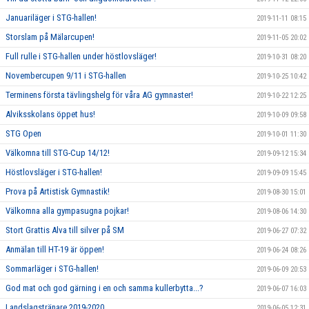
Januariläger i STG-hallen!
2019-11-11 08:15
Storslam på Mälarcupen!
2019-11-05 20:02
Full rulle i STG-hallen under höstlovsläger!
2019-10-31 08:20
Novembercupen 9/11 i STG-hallen
2019-10-25 10:42
Terminens första tävlingshelg för våra AG gymnaster!
2019-10-22 12:25
Alviksskolans öppet hus!
2019-10-09 09:58
STG Open
2019-10-01 11:30
Välkomna till STG-Cup 14/12!
2019-09-12 15:34
Höstlovsläger i STG-hallen!
2019-09-09 15:45
Prova på Artistisk Gymnastik!
2019-08-30 15:01
Välkomna alla gympasugna pojkar!
2019-08-06 14:30
Stort Grattis Alva till silver på SM
2019-06-27 07:32
Anmälan till HT-19 är öppen!
2019-06-24 08:26
Sommarläger i STG-hallen!
2019-06-09 20:53
God mat och god gärning i en och samma kullerbytta...?
2019-06-07 16:03
Landslagstränare 2019-2020
2019-06-05 12:31