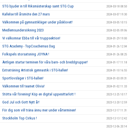
STG bjuder in till Riksmästerskap samt STG Cup
2024-03-18 08:50
Kallelse till årsmöte den 27 mars
2024-03-07 19:30
Välkommen på gymnastikläger under påsklovet!
2024-03-05 10:15
Medlemsundersökning 2023
2024-02-05 09:06
Vi välkomnar Ebba till vår truppsektion!
2024-01-29 19:00
STG Academy - TopCoachernas Dag
2024-01-26 12:04
Folkspels storsatsning JOYNA !
2024-01-26 08:25
Äntligen startar terminen för våra barn- och breddgrupper!
2024-01-17 11:18
Extraträning Artistisk gymnastik i STG-hallen!
2024-01-10 16:55
Sportlovsläger i STG-hallen!
2024-01-03 09:31
Välkommen till teamet Olivia!
2024-01-02 11:33
Stötta vår förening! Köp en digital uppesittarlott !
2023-12-25 10:17
God Jul och Gott Nytt år!
2023-12-20 12:59
För dig som vill träna ännu mer under vårterminen!
2023-12-17 11:31
Stockholm Top Cirkus !
2023-12-13 12:42
2023-12-06 20:14