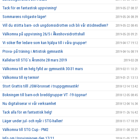
Tack för en fantastisk uppvisning!
2019-05-27 08:37
Sommarens roligaste läger!
2019-05-24 08:39
Vill du stötta barn- och ungdomsidrotten och bli vår stödmedlem?
2019-05-22 08:45
Välkomna på uppvisning 26/5 i Åkeshovsidrottshall
2019-05-20 09:21
Vi söker fler ledare som kan hjälpa till i våra grupper!
2019-04-17 19:12
Prova- på träning i Artistisk gymnastik
2019-04-16 08:19
Kallelse till STG´s Årsmöte 28 mars 2019
2019-02-28
Välkomna till en helg fylld av gymnastik 30-31 mars
2019-02-11 10:21
Välkomna till ny termin!
2019-01-21 13:13
Stort Grattis tilll JSM-bronset i truppgymnastik!
2018-12-14 13:42
Bokningen till barn-och breddgrupper VT -19 öppnar!
2018-12-05 08:45
Nu digitaliserar vi vår verksamhet
2018-12-04 16:34
Tack alla för en fantastisk helg!
2018-11-26 16:42
Läger under jul- och nyår i STG-hallen!
2018-11-17 18:39
Välkomna till STG Cup - PM2
2018-11-08 20:57
Info om Uppvisningen den 17/11
2018-11-05 17:21