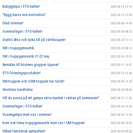
Babygympa i STG-hallen!
2022-06-16 12:14
”Bygg barns inre motivation”
2022-06-10 12:50
Glad sommar!
2022-06-08 14:43
Sommarläger i STG-hallen!
2022-05-30 08:55
Grattis Alva och lycka till på världscupen!
2022-05-23 11:13
SM i truppgymnastik
2022-05-23 08:16
SM i truppgymnastik 21-22 maj
2022-05-16 15:01
Anmälan till höstens grupper öppnar!
2022-05-11 13:07
STG föreningsprodukter!
2022-05-10 12:34
SM-truppen och USM-truppen har tävlat!
2022-05-09 13:20
Idrottens berättelse
2022-04-29 08:54
Vill du passa på att gympa extra mycket i väntan på sommaren?
2022-04-27 11:06
Sommarläger i STG-hallen!
2022-04-26 14:26
Vuxengympa med oss i sommar!
2022-04-25 13:36
Kom och träna truppgymnastik med oss i SM-truppen!
2022-03-30 18:45
Vilken fantastisk gympafest!
2022-03-29 09:52