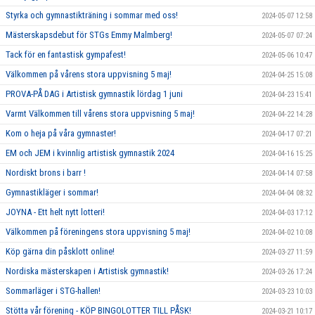
Styrka och gymnastikträning i sommar med oss!
2024-05-07 12:58
Mästerskapsdebut för STGs Emmy Malmberg!
2024-05-07 07:24
Tack för en fantastisk gympafest!
2024-05-06 10:47
Välkommen på vårens stora uppvisning 5 maj!
2024-04-25 15:08
PROVA-PÅ DAG i Artistisk gymnastik lördag 1 juni
2024-04-23 15:41
Varmt Välkommen till vårens stora uppvisning 5 maj!
2024-04-22 14:28
Kom o heja på våra gymnaster!
2024-04-17 07:21
EM och JEM i kvinnlig artistisk gymnastik 2024
2024-04-16 15:25
Nordiskt brons i barr !
2024-04-14 07:58
Gymnastikläger i sommar!
2024-04-04 08:32
JOYNA - Ett helt nytt lotteri!
2024-04-03 17:12
Välkommen på föreningens stora uppvisning 5 maj!
2024-04-02 10:08
Köp gärna din påsklott online!
2024-03-27 11:59
Nordiska mästerskapen i Artistisk gymnastik!
2024-03-26 17:24
Sommarläger i STG-hallen!
2024-03-23 10:03
Stötta vår förening - KÖP BINGOLOTTER TILL PÅSK!
2024-03-21 10:17