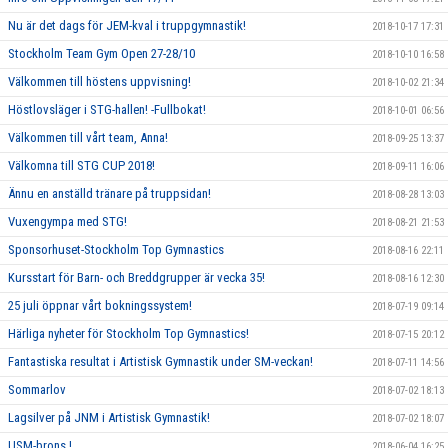
Nu är det dags för JEM-kval i truppgymnastik!
2018-10-17 17:31
Stockholm Team Gym Open 27-28/10
2018-10-10 16:58
Välkommen till höstens uppvisning!
2018-10-02 21:34
Höstlovsläger i STG-hallen! -Fullbokat!
2018-10-01 06:56
Välkommen till vårt team, Anna!
2018-09-25 13:37
Välkomna till STG CUP 2018!
2018-09-11 16:06
Ännu en anställd tränare på truppsidan!
2018-08-28 13:03
Vuxengympa med STG!
2018-08-21 21:53
Sponsorhuset-Stockholm Top Gymnastics
2018-08-16 22:11
Kursstart för Barn- och Breddgrupper är vecka 35!
2018-08-16 12:30
25 juli öppnar vårt bokningssystem!
2018-07-19 09:14
Härliga nyheter för Stockholm Top Gymnastics!
2018-07-15 20:12
Fantastiska resultat i Artistisk Gymnastik under SM-veckan!
2018-07-11 14:56
Sommarlov
2018-07-02 18:13
Lagsilver på JNM i Artistisk Gymnastik!
2018-07-02 18:07
USM-brons !
2018-06-04 16:25