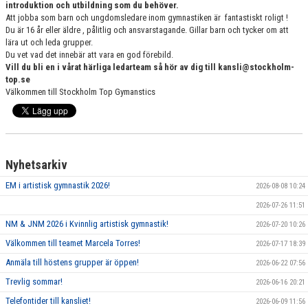
introduktion och utbildning som du behöver.
VÄRDEGRUND
Att jobba som barn och ungdomsledare inom gymnastiken är fantastiskt roligt !
Du är 16 år eller äldre , pålitlig och ansvarstagande. Gillar barn och tycker om att
lära ut och leda grupper.
FÖRENINGSPRODUKTER
Du vet vad det innebär att vara en god förebild.
Vill du bli en i vårat härliga ledarteam så hör av dig till kansli@stockholm-
KONTAKT
top.se
Välkommen till Stockholm Top Gymanstics
MÄRKESTAGNING
Nyhetsarkiv
EM i artistisk gymnastik 2026!
2026-08-08 10:24
2026-07-26 11:51
NM & JNM 2026 i Kvinnlig artistisk gymnastik!
2026-07-20 10:26
Välkommen till teamet Marcela Torres!
2026-07-17 18:39
Anmäla till höstens grupper är öppen!
2026-06-22 07:56
Trevlig sommar!
2026-06-16 20:21
Telefontider till kansliet!
2026-06-09 11:56