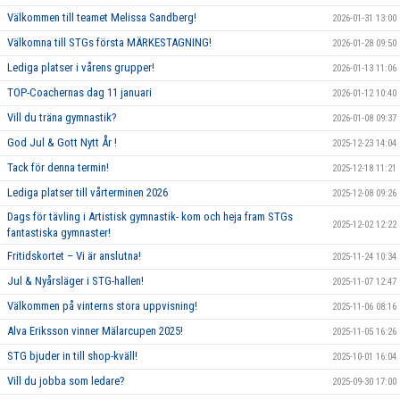
Välkommen till teamet Melissa Sandberg!
2026-01-31 13:00
Välkomna till STGs första MÄRKESTAGNING!
2026-01-28 09:50
Lediga platser i vårens grupper!
2026-01-13 11:06
TOP-Coachernas dag 11 januari
2026-01-12 10:40
Vill du träna gymnastik?
2026-01-08 09:37
God Jul & Gott Nytt År !
2025-12-23 14:04
Tack för denna termin!
2025-12-18 11:21
Lediga platser till vårterminen 2026
2025-12-08 09:26
Dags för tävling i Artistisk gymnastik- kom och heja fram STGs
2025-12-02 12:22
fantastiska gymnaster!
Fritidskortet – Vi är anslutna!
2025-11-24 10:34
Jul & Nyårsläger i STG-hallen!
2025-11-07 12:47
Välkommen på vinterns stora uppvisning!
2025-11-06 08:16
Alva Eriksson vinner Mälarcupen 2025!
2025-11-05 16:26
STG bjuder in till shop-kväll!
2025-10-01 16:04
Vill du jobba som ledare?
2025-09-30 17:00