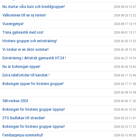
Nu startar våra barn och breddgrupper!
2024-08-26 10:37
Välkommen till en ny termin!
2024-08-20 12:32
Vuxengympa!
2024-08-17 10:19
Träna gymnastik med oss!
2024-08-01 10:17
Höstens grupper och extraträning!
2024-06-30 13:25
Vi önskar er en skön sommar!
2024-06-28 16:35
Extraträning i Artistisk gymnastik HT-24 !
2024-06-27 14:59
Nu är bokningen öppen!
2024-06-24 10:46
Extra telefontider till kansliet !
2024-06-17 15:48
Bokningen öppen för höstens grupper!
2024-06-17 11:38
2024-06-08 14:38
SM-veckan 2024
2024-06-04 11:36
Bokningen för höstens grupper öppnar!
2024-06-02 10:35
STG Badlakan till stranden!
2024-05-23 11:47
Bokningen för höstens grupper öppnar!
2024-05-22 11:22
Familjegympa-sommarkul!
2024-05-15 09:35