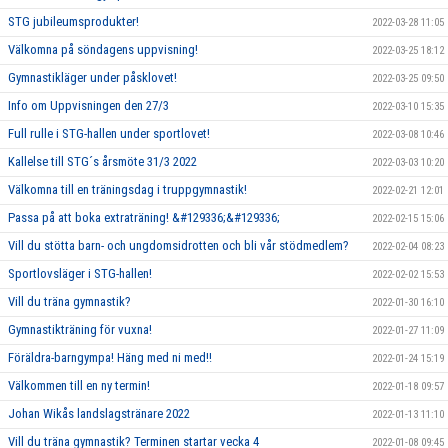
STG jubileumsprodukter!
2022-03-28 11:05
Välkomna på söndagens uppvisning!
2022-03-25 18:12
Gymnastikläger under påsklovet!
2022-03-25 09:50
Info om Uppvisningen den 27/3
2022-03-10 15:35
Full rulle i STG-hallen under sportlovet!
2022-03-08 10:46
Kallelse till STG´s årsmöte 31/3 2022
2022-03-03 10:20
Välkomna till en träningsdag i truppgymnastik!
2022-02-21 12:01
Passa på att boka extraträning! &#129336;&#129336;
2022-02-15 15:06
Vill du stötta barn- och ungdomsidrotten och bli vår stödmedlem?
2022-02-04 08:23
Sportlovsläger i STG-hallen!
2022-02-02 15:53
Vill du träna gymnastik?
2022-01-30 16:10
Gymnastikträning för vuxna!
2022-01-27 11:09
Föräldra-barngympa! Häng med ni med!!
2022-01-24 15:19
Välkommen till en ny termin!
2022-01-18 09:57
Johan Wikås landslagstränare 2022
2022-01-13 11:10
Vill du träna gymnastik? Terminen startar vecka 4
2022-01-08 09:45