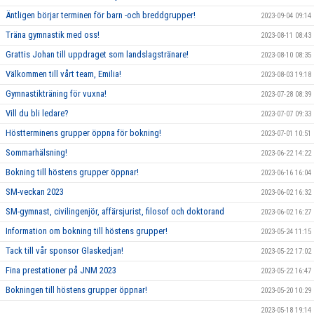
Äntligen börjar terminen för barn -och breddgrupper!
2023-09-04 09:14
Träna gymnastik med oss!
2023-08-11 08:43
Grattis Johan till uppdraget som landslagstränare!
2023-08-10 08:35
Välkommen till vårt team, Emilia!
2023-08-03 19:18
Gymnastikträning för vuxna!
2023-07-28 08:39
Vill du bli ledare?
2023-07-07 09:33
Höstterminens grupper öppna för bokning!
2023-07-01 10:51
Sommarhälsning!
2023-06-22 14:22
Bokning till höstens grupper öppnar!
2023-06-16 16:04
SM-veckan 2023
2023-06-02 16:32
SM-gymnast, civilingenjör, affärsjurist, filosof och doktorand
2023-06-02 16:27
Information om bokning till höstens grupper!
2023-05-24 11:15
Tack till vår sponsor Glaskedjan!
2023-05-22 17:02
Fina prestationer på JNM 2023
2023-05-22 16:47
Bokningen till höstens grupper öppnar!
2023-05-20 10:29
2023-05-18 19:14