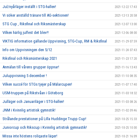
Jul/nyårläger inställt i STG-hallen!
2021-12-22 17:43
Vi söker anställd tränare till AG-sektionen!
2021-12-13 20:58
STG Cup , Riksfinal och Riksmästerskap
2021-12-07 13:00
Vilken härlig julfest det blev!!
2021-12-06 08:00
VIKTIG information gällande Uppvisning, STG-Cup, RM & Riksfinal
2021-11-29 07:59
Info om Uppvisningen den 5/12
2021-11-24 07:43
Riksfinal och Riksmästerskap 2021
2021-11-23 17:20
Anmälan till vårens grupper öppnar!
2021-11-16 13:43
Juluppvisning 5 december !
2021-11-10 08:35
Vilken succé för STGs tjejer på Mälarcupen!
2021-11-07 17:40
USM-truppen på Rikstvåan i Göteborg
2021-11-03 18:32
Julläger och Januariläger i STG-hallen!
2021-11-03 08:26
JNM i Kvinnlig artistisk gymnstik!
2021-11-02 09:46
Strålande prestationer på Lilla Huddinge Trupp Cup!
2021-10-25 15:33
Juniorcup och Rikscup i Kvinnlig artistisk gymnastik!
2021-10-25 10:00
Missa inte höstens roligaste läger!
2021-10-21 16:09