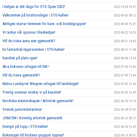
I helgen är det dags för STG Open 2022!
2022-10-03 10:57
Välkommen på höstlovsläger i STG-hallen!
2022-09-05 08:12
Äntligen startar terminen för barn- och breddgrupper!
2022-08-30 15:01
Vi tackar vår sponsor Glaskedjan!
2022-08-22 10:03
Vill du träna ännu mer gymnastik?
2022-08-21 18:43
En fantastisk lägersommar i STG-hallen!
2022-08-15 11:48
Kansliet på plats igen!
2022-08-08 13:59
Alva Eriksson uttagen till EM !
2022-07-30 19:46
Vill du träna gymnastik?
2022-07-09 12:44
Malva Lundqvist Wingren uttagen till landslaget!
2022-07-05 12:34
Trevlig sommar önskar vi på kansliet!
2022-07-02 16:49
Nordiska mästerskapen i Artistisk gymnastik!
2022-06-30 15:14
Svensk juniormästarinna!
2022-06-28 07:02
JSM/SM i Kvinnlig artistisk gymnastik
2022-06-22 08:12
Energin på topp i STG-hallen!
2022-06-20 16:29
Bokningen till höstens grupper öppnar!
2022-06-19 08:31