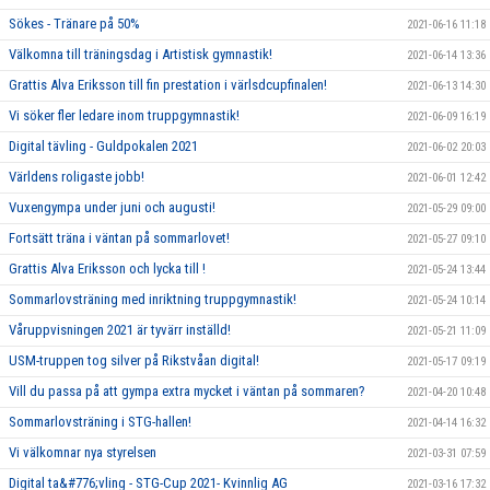
Sökes - Tränare på 50%
2021-06-16 11:18
Välkomna till träningsdag i Artistisk gymnastik!
2021-06-14 13:36
Grattis Alva Eriksson till fin prestation i värlsdcupfinalen!
2021-06-13 14:30
Vi söker fler ledare inom truppgymnastik!
2021-06-09 16:19
Digital tävling - Guldpokalen 2021
2021-06-02 20:03
Världens roligaste jobb!
2021-06-01 12:42
Vuxengympa under juni och augusti!
2021-05-29 09:00
Fortsätt träna i väntan på sommarlovet!
2021-05-27 09:10
Grattis Alva Eriksson och lycka till !
2021-05-24 13:44
Sommarlovsträning med inriktning truppgymnastik!
2021-05-24 10:14
Våruppvisningen 2021 är tyvärr inställd!
2021-05-21 11:09
USM-truppen tog silver på Rikstvåan digital!
2021-05-17 09:19
Vill du passa på att gympa extra mycket i väntan på sommaren?
2021-04-20 10:48
Sommarlovsträning i STG-hallen!
2021-04-14 16:32
Vi välkomnar nya styrelsen
2021-03-31 07:59
Digital ta&#776;vling - STG-Cup 2021- Kvinnlig AG
2021-03-16 17:32