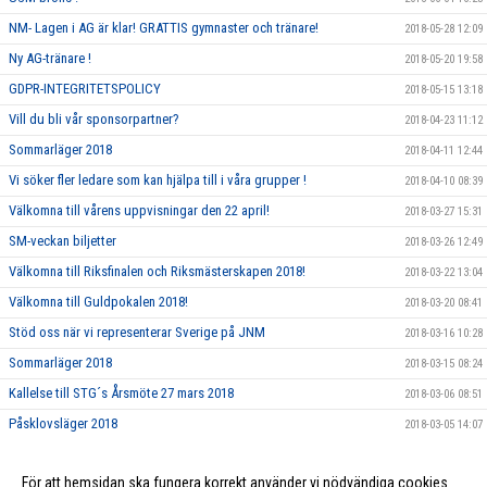
NM- Lagen i AG är klar! GRATTIS gymnaster och tränare!
2018-05-28 12:09
Ny AG-tränare !
2018-05-20 19:58
GDPR-INTEGRITETSPOLICY
2018-05-15 13:18
Vill du bli vår sponsorpartner?
2018-04-23 11:12
Sommarläger 2018
2018-04-11 12:44
Vi söker fler ledare som kan hjälpa till i våra grupper !
2018-04-10 08:39
Välkomna till vårens uppvisningar den 22 april!
2018-03-27 15:31
SM-veckan biljetter
2018-03-26 12:49
Välkomna till Riksfinalen och Riksmästerskapen 2018!
2018-03-22 13:04
Välkomna till Guldpokalen 2018!
2018-03-20 08:41
Stöd oss när vi representerar Sverige på JNM
2018-03-16 10:28
Sommarläger 2018
2018-03-15 08:24
Kallelse till STG´s Årsmöte 27 mars 2018
2018-03-06 08:51
Påsklovsläger 2018
2018-03-05 14:07
Dags att nominera Årets Ledare och Årets Förening 2017!
2018-02-21 10:06
För att hemsidan ska fungera korrekt använder vi nödvändiga cookies
Ungdomsledarstipendium
2018-02-21 10:05