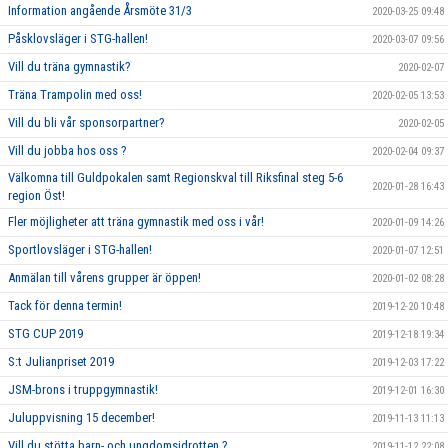
Information angående Årsmöte 31/3
2020-03-25 09:48
Påsklovsläger i STG-hallen!
2020-03-07 09:56
Vill du träna gymnastik?
2020-02-07
Träna Trampolin med oss!
2020-02-05 13:53
Vill du bli vår sponsorpartner?
2020-02-05
Vill du jobba hos oss ?
2020-02-04 09:37
Välkomna till Guldpokalen samt Regionskval till Riksfinal steg 5-6
2020-01-28 16:43
region Öst!
Fler möjligheter att träna gymnastik med oss i vår!
2020-01-09 14:26
Sportlovsläger i STG-hallen!
2020-01-07 12:51
Anmälan till vårens grupper är öppen!
2020-01-02 08:28
Tack för denna termin!
2019-12-20 10:48
STG CUP 2019
2019-12-18 19:34
S:t Julianpriset 2019
2019-12-03 17:22
JSM-brons i truppgymnastik!
2019-12-01 16:30
Juluppvisning 15 december!
2019-11-13 11:13
Vill du stötta barn- och ungdomsidrotten ?
2019-11-12 22:08