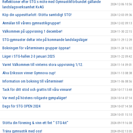
Reflektioner efter STG:s möte med Gymnastikförbundet gällande
2024-12-06 10:56
landslagsverksamhet KvAG
Köp din uppesittarlott -Stötta samtidigt STG!
2024-12-03 09:36
Anmälan till vårens gymnastikgrupper!
2024-12-02 09:13
Välkommen på uppvisning 1 december!
2024-11-30 22:15
STG-gymnaster deltar inte på kommande landslagsläger
2024-11-29 12:39
Bokningen för vårterminens grupper öppnar!
2024-11-24 16:02
Läger i STG-hallen 2-3 januari 2025
2024-11-22 09:42
Varmt Välkommen till vinterns stora uppvisning 1/12.
2024-11-14 09:01
Alva Eriksson vinner Gymnova cup!
2024-11-13 08:38
Information om bokning till vårterminen!
2024-11-06 08:56
Tack för ditt stöd och grattis till våra vinnare!
2024-10-17 13:48
Var med på höstens roligaste gympaläger!
2024-10-14 07:14
Dags för STG OPEN 2024
2024-10-07 14:58
2024-10-01 15:10
Stötta din förening & vinn ett fint " STG-kit"
2024-09-19 16:08
Träna gymnastik med oss!
2024-09-02 13:05