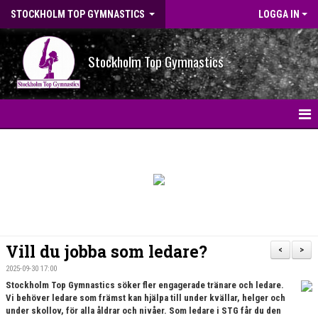
STOCKHOLM TOP GYMNASTICS
LOGGA IN
Stockholm Top Gymnastics
HEM
NYHETER
BILDGALLERI
NYHETSARKIV
Vill du jobba som ledare?
<
>
OM FÖRENINGEN
2025-09-30 17:00
Stockholm Top Gymnastics söker fler engagerade tränare och ledare.
Vi behöver ledare som främst kan hjälpa till under kvällar, helger och
STG-HALLEN
under skollov, för alla åldrar och nivåer. Som ledare i STG får du den