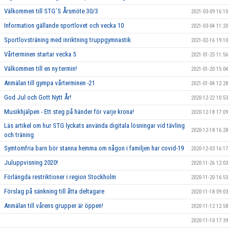
Välkommen till STG´S Årsmöte 30/3
2021-03-09 16:10
Information gällande sportlovet och vecka 10
2021-03-04 11:20
Sportlovsträning med inriktning truppgymnastik
2021-02-16 19:10
Vårterminen startar vecka 5
2021-01-25 11:56
Välkommen till en ny termin!
2021-01-20 15:04
Anmälan till gympa vårterminen -21
2021-01-04 12:28
God Jul och Gott Nytt År!
2020-12-22 10:53
Musikhjälpen - Ett steg på händer för varje krona!
2020-12-18 17:09
Läs artikel om hur STG lyckats använda digitala lösningar vid tävling
2020-12-18 16:28
och träning
Symtomfria barn bör stanna hemma om någon i familjen har covid-19
2020-12-03 16:17
Juluppvisning 2020!
2020-11-26 12:03
Förlängda restriktioner i region Stockholm
2020-11-20 16:53
Förslag på sänkning till åtta deltagare
2020-11-18 09:03
Anmälan till vårens grupper är öppen!
2020-11-12 12:58
2020-11-10 17:39