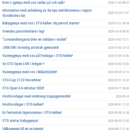
Kom o gympa med oss under jul och nyår!
2020-11-02 08:57
Information med anledning av de nya restriktionerna i region
2020-10-29 17:41
Stockholms län
Babygympa med oss i STG-hallen. Ny period startar!
2020-10-21 08:38
Svenska juniormästare i lag!
2020-10-14 08:35
”Livesändningarna blev en räddare i nöden”
2020-10-07 15:11
JSM/SM i kvinnlig artistisk gymnastik
2020-10-06 10:10
Vuxengympa med oss på fredagar i STG-hallen!
2020-10-05 10:35
Se STG Open LIVE i helgen !!
2020-10-02 10:55
Vuxengympa med oss i Mälarhöjden!
2020-09-24 12:16
STG-Cup 21-22 November
2020-09-21 10:32
STG Open 3-4 oktober 2020!
2020-09-17 08:00
Höstlovsläger med inriktning truppgymnastik!
2020-09-14
Höstlovsläger i STG-hallen!!
2020-08-31 17:22
En fantastisk lägersommar i STG-Hallen!
2020-08-28 16:28
STG startar babygympa!
2020-08-25 12:02
Välkommen till en ny termin!
2020-08-17 11:36