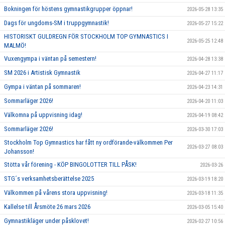
Bokningen för höstens gymnastikgrupper öppnar!
2026-05-28 13:35
Dags för ungdoms-SM i truppgymnastik!
2026-05-27 15:22
HISTORISKT GULDREGN FÖR STOCKHOLM TOP GYMNASTICS I
2026-05-25 12:48
MALMÖ!
Vuxengympa i väntan på semestern!
2026-04-28 13:38
SM 2026 i Artistisk Gymnastik
2026-04-27 11:17
Gympa i väntan på sommaren!
2026-04-23 14:31
Sommarläger 2026!
2026-04-20 11:03
Välkomna på uppvisning idag!
2026-04-19 08:42
Sommarläger 2026!
2026-03-30 17:03
Stockholm Top Gymnastics har fått ny ordförande-välkommen Per
2026-03-27 08:03
Johansson!
Stötta vår förening - KÖP BINGOLOTTER TILL PÅSK!
2026-03-26
STG´s verksamhetsberättelse 2025
2026-03-19 18:20
Välkommen på vårens stora uppvisning!
2026-03-18 11:35
Kallelse till Årsmöte 26 mars 2026
2026-03-05 15:40
Gymnastikläger under påsklovet!
2026-02-27 10:56