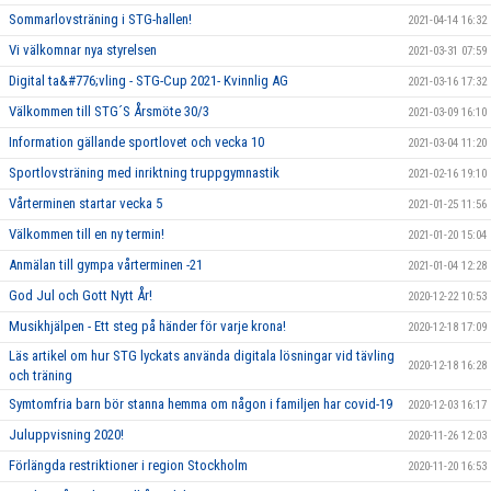
Sommarlovsträning i STG-hallen!
2021-04-14 16:32
Vi välkomnar nya styrelsen
2021-03-31 07:59
Digital ta&#776;vling - STG-Cup 2021- Kvinnlig AG
2021-03-16 17:32
Välkommen till STG´S Årsmöte 30/3
2021-03-09 16:10
Information gällande sportlovet och vecka 10
2021-03-04 11:20
Sportlovsträning med inriktning truppgymnastik
2021-02-16 19:10
Vårterminen startar vecka 5
2021-01-25 11:56
Välkommen till en ny termin!
2021-01-20 15:04
Anmälan till gympa vårterminen -21
2021-01-04 12:28
God Jul och Gott Nytt År!
2020-12-22 10:53
Musikhjälpen - Ett steg på händer för varje krona!
2020-12-18 17:09
Läs artikel om hur STG lyckats använda digitala lösningar vid tävling
2020-12-18 16:28
och träning
Symtomfria barn bör stanna hemma om någon i familjen har covid-19
2020-12-03 16:17
Juluppvisning 2020!
2020-11-26 12:03
Förlängda restriktioner i region Stockholm
2020-11-20 16:53