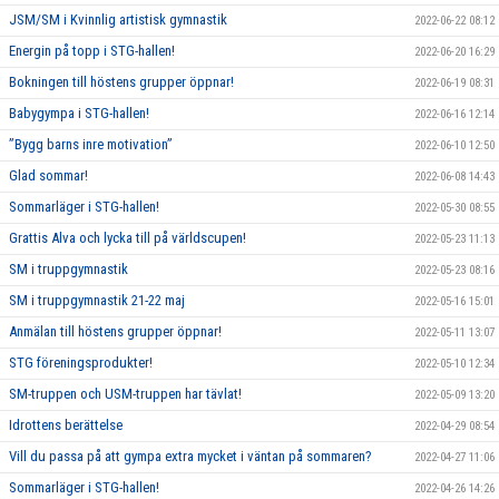
JSM/SM i Kvinnlig artistisk gymnastik
2022-06-22 08:12
Energin på topp i STG-hallen!
2022-06-20 16:29
Bokningen till höstens grupper öppnar!
2022-06-19 08:31
Babygympa i STG-hallen!
2022-06-16 12:14
”Bygg barns inre motivation”
2022-06-10 12:50
Glad sommar!
2022-06-08 14:43
Sommarläger i STG-hallen!
2022-05-30 08:55
Grattis Alva och lycka till på världscupen!
2022-05-23 11:13
SM i truppgymnastik
2022-05-23 08:16
SM i truppgymnastik 21-22 maj
2022-05-16 15:01
Anmälan till höstens grupper öppnar!
2022-05-11 13:07
STG föreningsprodukter!
2022-05-10 12:34
SM-truppen och USM-truppen har tävlat!
2022-05-09 13:20
Idrottens berättelse
2022-04-29 08:54
Vill du passa på att gympa extra mycket i väntan på sommaren?
2022-04-27 11:06
Sommarläger i STG-hallen!
2022-04-26 14:26