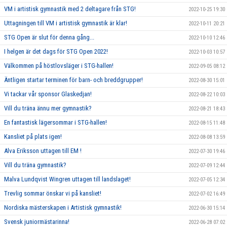
VM i artistisk gymnastik med 2 deltagare från STG!
2022-10-25 19:30
Uttagningen till VM i artistisk gymnastik är klar!
2022-10-11 20:21
STG Open är slut för denna gång...
2022-10-10 12:46
I helgen är det dags för STG Open 2022!
2022-10-03 10:57
Välkommen på höstlovsläger i STG-hallen!
2022-09-05 08:12
Äntligen startar terminen för barn- och breddgrupper!
2022-08-30 15:01
Vi tackar vår sponsor Glaskedjan!
2022-08-22 10:03
Vill du träna ännu mer gymnastik?
2022-08-21 18:43
En fantastisk lägersommar i STG-hallen!
2022-08-15 11:48
Kansliet på plats igen!
2022-08-08 13:59
Alva Eriksson uttagen till EM !
2022-07-30 19:46
Vill du träna gymnastik?
2022-07-09 12:44
Malva Lundqvist Wingren uttagen till landslaget!
2022-07-05 12:34
Trevlig sommar önskar vi på kansliet!
2022-07-02 16:49
Nordiska mästerskapen i Artistisk gymnastik!
2022-06-30 15:14
Svensk juniormästarinna!
2022-06-28 07:02