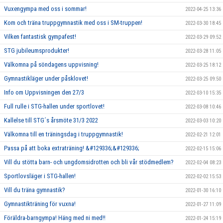
Vuxengympa med oss i sommar!
2022-04-25 13:36
Kom och träna truppgymnastik med oss i SM-truppen!
2022-03-30 18:45
Vilken fantastisk gympafest!
2022-03-29 09:52
STG jubileumsprodukter!
2022-03-28 11:05
Välkomna på söndagens uppvisning!
2022-03-25 18:12
Gymnastikläger under påsklovet!
2022-03-25 09:50
Info om Uppvisningen den 27/3
2022-03-10 15:35
Full rulle i STG-hallen under sportlovet!
2022-03-08 10:46
Kallelse till STG´s årsmöte 31/3 2022
2022-03-03 10:20
Välkomna till en träningsdag i truppgymnastik!
2022-02-21 12:01
Passa på att boka extraträning! &#129336;&#129336;
2022-02-15 15:06
Vill du stötta barn- och ungdomsidrotten och bli vår stödmedlem?
2022-02-04 08:23
Sportlovsläger i STG-hallen!
2022-02-02 15:53
Vill du träna gymnastik?
2022-01-30 16:10
Gymnastikträning för vuxna!
2022-01-27 11:09
Föräldra-barngympa! Häng med ni med!!
2022-01-24 15:19