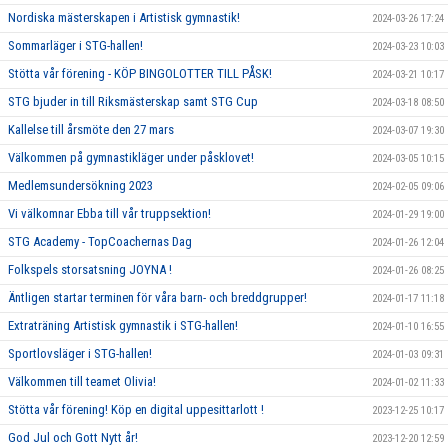
Nordiska mästerskapen i Artistisk gymnastik!
2024-03-26 17:24
Sommarläger i STG-hallen!
2024-03-23 10:03
Stötta vår förening - KÖP BINGOLOTTER TILL PÅSK!
2024-03-21 10:17
STG bjuder in till Riksmästerskap samt STG Cup
2024-03-18 08:50
Kallelse till årsmöte den 27 mars
2024-03-07 19:30
Välkommen på gymnastikläger under påsklovet!
2024-03-05 10:15
Medlemsundersökning 2023
2024-02-05 09:06
Vi välkomnar Ebba till vår truppsektion!
2024-01-29 19:00
STG Academy - TopCoachernas Dag
2024-01-26 12:04
Folkspels storsatsning JOYNA !
2024-01-26 08:25
Äntligen startar terminen för våra barn- och breddgrupper!
2024-01-17 11:18
Extraträning Artistisk gymnastik i STG-hallen!
2024-01-10 16:55
Sportlovsläger i STG-hallen!
2024-01-03 09:31
Välkommen till teamet Olivia!
2024-01-02 11:33
Stötta vår förening! Köp en digital uppesittarlott !
2023-12-25 10:17
God Jul och Gott Nytt år!
2023-12-20 12:59