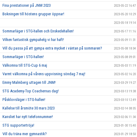
Fina prestationer på JNM 2023
2023-05-22 16:47
Bokningen till höstens grupper öppnar!
2023-05-20 10:29
2023-05-18 19:14
Sommarläger i STG-hallen och Enskedehallen!
2023-05-17 11:16
Vilken fantastisk gympahelg vi har haft!
2023-05-09 11:31
Vill du passa på att gympa extra mycket i väntan på sommaren?
2023-05-08 18:04
Sommarläger i STG-hallen!
2023-05-08 09:01
Välkomna till STG-Cup 6 maj
2023-05-03 11:19
Varmt välkomna på vårens uppvisning söndag 7 maj!
2023-05-02 16:20
Emmy Malmberg uttagen till JNM!
2023-03-29 19:27
STG Academy-Top Coachernas dag!
2023-03-13 19:38
Påsklovsläger i STG-hallen!
2023-03-10 12:49
Kallelse till årsmöte 30 mars 2023
2023-02-14 08:05
Kansliet har nytt telefonnummer!
2023-02-06 11:34
STG supportertröja!
2023-01-30 15:40
Vill du träna mer gymnastik?
2023-01-29 18:50