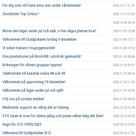
För dig som vill träna ännu mer under vårterminen!
2023-12-17 11:31
Stockholm Top Cirkus !
2023-12-13 12:42
2023-12-06 20:14
Missa inte läger under jul och nyår, vi har några platser kvar!
2023-12-05 13:08
Välkommen till Guldpokalen lördag 9 december
2023-12-04 12:12
Vi söker tränare i truppgymnastik!
2023-12-04 10:56
Fina prestationer på Nord-EM i artistisk gymnastik!
2023-11-26 08:46
Bokningen för vårens grupper öppnar!
2023-11-24 09:51
Telefontider till kansliet vecka 48 och 49
2023-11-22 08:56
Välkommen på uppvisning 10 december!
2023-11-20 11:05
Välkommen på läger under jul och nyår!
2023-11-07 09:54
Följ oss på sociala medier!
2023-11-02 08:48
Medicinsk support en viktig del av träning
2023-10-22 10:30
STG Open är över för denna gång och jisses vilken helg det blev!
2023-10-22 09:05
Dags för STG OPEN 2023
2023-10-13 18:07
Välkomna till Guldpokalen 9/12
2023-09-26 12:51