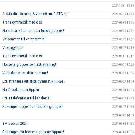
2024-10-01 15:10
Stötta din förening & vinn ett fint " STG-kit"
2024-09-19 16:08
Träna gymnastik med oss!
2024-09-02 13:05
Nu startar våra barn och breddgrupper!
2024-08-26 10:37
Välkommen till en ny termin!
2024-08-20 12:32
Vuxengympa!
2024-08-17 10:19
Träna gymnastik med oss!
2024-08-01 10:17
Höstens grupper och extraträning!
2024-06-30 13:25
Vi önskar er en skön sommar!
2024-06-28 16:35
Extraträning i Artistisk gymnastik HT-24 !
2024-06-27 14:59
Nu är bokningen öppen!
2024-06-24 10:46
Extra telefontider till kansliet !
2024-06-17 15:48
Bokningen öppen för höstens grupper!
2024-06-17 11:38
2024-06-08 14:38
SM-veckan 2024
2024-06-04 11:36
Bokningen för höstens grupper öppnar!
2024-06-02 10:35