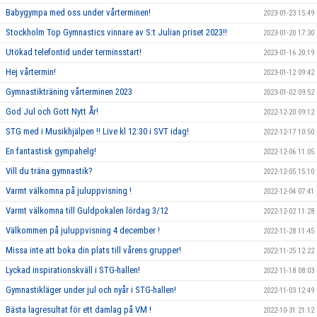
Babygympa med oss under vårterminen!
2023-01-23 15:49
Stockholm Top Gymnastics vinnare av S:t Julian priset 2023!!
2023-01-20 17:30
Utökad telefontid under terminsstart!
2023-01-16 20:19
Hej vårtermin!
2023-01-12 09:42
Gymnastikträning vårterminen 2023
2023-01-02 09:52
God Jul och Gott Nytt År!
2022-12-20 09:12
STG med i Musikhjälpen !! Live kl 12:30 i SVT idag!
2022-12-17 10:50
En fantastisk gympahelg!
2022-12-06 11:05
Vill du träna gymnastik?
2022-12-05 15:10
Varmt välkomna på juluppvisning !
2022-12-04 07:41
Varmt välkomna till Guldpokalen lördag 3/12
2022-12-02 11:28
Välkommen på juluppvisning 4 december !
2022-11-28 11:45
Missa inte att boka din plats till vårens grupper!
2022-11-25 12:22
Lyckad inspirationskväll i STG-hallen!
2022-11-18 08:03
Gymnastikläger under jul och nyår i STG-hallen!
2022-11-03 12:49
Bästa lagresultat för ett damlag på VM !
2022-10-31 21:12