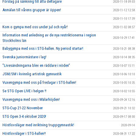
Förslag på sänkning till åtta deltagare
2020-11-18 09:03
Anmälan till vårens grupper är öppen!
2020-11-12 12:58
2020-11-10 17:39
Kom o gympa med oss under jul och nyår!
2020-11-02 08:57
Information med anledning av de nya restriktionerna i region
2020-10-29 17:41
Stockholms län
Babygympa med oss i STG-hallen. Ny period startar!
2020-10-21 08:38
Svenska juniormästare i lag!
2020-10-14 08:35
”Livesändningarna blev en räddare i nöden”
2020-10-07 15:11
JSM/SM i kvinnlig artistisk gymnastik
2020-10-06 10:10
Vuxengympa med oss på fredagar i STG-hallen!
2020-10-05 10:35
Se STG Open LIVE i helgen !!
2020-10-02 10:55
Vuxengympa med oss i Mälarhöjden!
2020-09-24 12:16
STG-Cup 21-22 November
2020-09-21 10:32
STG Open 3-4 oktober 2020!
2020-09-17 08:00
Höstlovsläger med inriktning truppgymnastik!
2020-09-14
Höstlovsläger i STG-hallen!!
2020-08-31 17:22