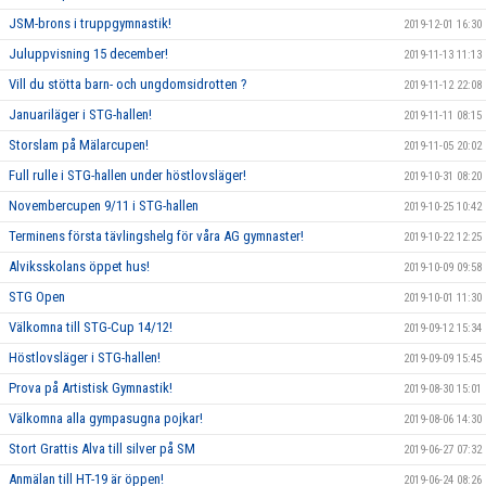
JSM-brons i truppgymnastik!
2019-12-01 16:30
Juluppvisning 15 december!
2019-11-13 11:13
Vill du stötta barn- och ungdomsidrotten ?
2019-11-12 22:08
Januariläger i STG-hallen!
2019-11-11 08:15
Storslam på Mälarcupen!
2019-11-05 20:02
Full rulle i STG-hallen under höstlovsläger!
2019-10-31 08:20
Novembercupen 9/11 i STG-hallen
2019-10-25 10:42
Terminens första tävlingshelg för våra AG gymnaster!
2019-10-22 12:25
Alviksskolans öppet hus!
2019-10-09 09:58
STG Open
2019-10-01 11:30
Välkomna till STG-Cup 14/12!
2019-09-12 15:34
Höstlovsläger i STG-hallen!
2019-09-09 15:45
Prova på Artistisk Gymnastik!
2019-08-30 15:01
Välkomna alla gympasugna pojkar!
2019-08-06 14:30
Stort Grattis Alva till silver på SM
2019-06-27 07:32
Anmälan till HT-19 är öppen!
2019-06-24 08:26