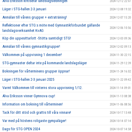
Alva Eriksson kritiserar landslagsledningen
2024-12-12 22:07
Läger i STG-hallen 2-3 januari
2024-12-08 19:32
Anmälan till vårens grupper + extraträning!
2024-12-07 15:20
Reflektioner efter STG:s möte med Gymnastikförbundet gällande
2024-12-06 10:56
landslagsverksamhet KvAG
Köp din uppesittarlott -Stötta samtidigt STG!
2024-12-03 09:36
Anmälan till vårens gymnastikgrupper!
2024-12-02 09:13
Välkommen på uppvisning 1 december!
2024-11-30 22:15
STG-gymnaster deltar inte på kommande landslagsläger
2024-11-29 12:39
Bokningen för vårterminens grupper öppnar!
2024-11-24 16:02
Läger i STG-hallen 2-3 januari 2025
2024-11-22 09:42
Varmt Välkommen till vinterns stora uppvisning 1/12.
2024-11-14 09:01
Alva Eriksson vinner Gymnova cup!
2024-11-13 08:38
Information om bokning till vårterminen!
2024-11-06 08:56
Tack för ditt stöd och grattis till våra vinnare!
2024-10-17 13:48
Var med på höstens roligaste gympaläger!
2024-10-14 07:14
Dags för STG OPEN 2024
2024-10-07 14:58