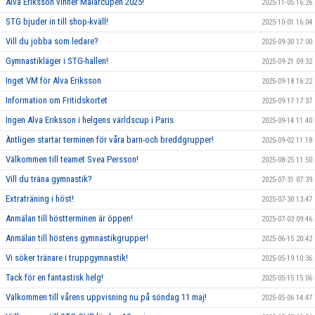
Alva Eriksson vinner Mälarcupen 2025!
2025-11-05 16:26
STG bjuder in till shop-kväll!
2025-10-01 16:04
Vill du jobba som ledare?
2025-09-30 17:00
Gymnastikläger i STG-hallen!
2025-09-21 09:32
Inget VM för Alva Eriksson
2025-09-18 16:22
Information om Fritidskortet
2025-09-17 17:37
Ingen Alva Eriksson i helgens världscup i Paris
2025-09-14 11:40
Äntligen startar terminen för våra barn-och breddgrupper!
2025-09-02 11:18
Välkommen till teamet Svea Persson!
2025-08-25 11:50
Vill du träna gymnastik?
2025-07-31 07:39
Extraträning i höst!
2025-07-30 13:47
Anmälan till höstterminen är öppen!
2025-07-03 09:46
Anmälan till höstens gymnastikgrupper!
2025-06-15 20:42
Vi söker tränare i truppgymnastik!
2025-05-19 10:36
Tack för en fantastisk helg!
2025-05-15 15:06
Välkommen till vårens uppvisning nu på söndag 11 maj!
2025-05-06 14:47