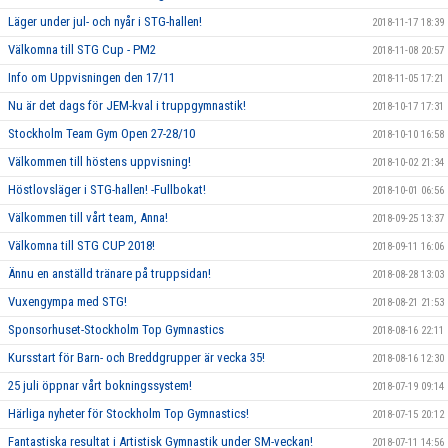
Läger under jul- och nyår i STG-hallen!
2018-11-17 18:39
Välkomna till STG Cup - PM2
2018-11-08 20:57
Info om Uppvisningen den 17/11
2018-11-05 17:21
Nu är det dags för JEM-kval i truppgymnastik!
2018-10-17 17:31
Stockholm Team Gym Open 27-28/10
2018-10-10 16:58
Välkommen till höstens uppvisning!
2018-10-02 21:34
Höstlovsläger i STG-hallen! -Fullbokat!
2018-10-01 06:56
Välkommen till vårt team, Anna!
2018-09-25 13:37
Välkomna till STG CUP 2018!
2018-09-11 16:06
Ännu en anställd tränare på truppsidan!
2018-08-28 13:03
Vuxengympa med STG!
2018-08-21 21:53
Sponsorhuset-Stockholm Top Gymnastics
2018-08-16 22:11
Kursstart för Barn- och Breddgrupper är vecka 35!
2018-08-16 12:30
25 juli öppnar vårt bokningssystem!
2018-07-19 09:14
Härliga nyheter för Stockholm Top Gymnastics!
2018-07-15 20:12
Fantastiska resultat i Artistisk Gymnastik under SM-veckan!
2018-07-11 14:56