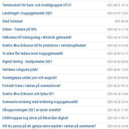
Terminsstart för barn- och breddgrupper HT-21
2021-08-21 10:13
Landslaget i truppgymnastik 2021
2021-07-07 13:42
Glad Sommar!
2021-06-24
Sökes - Tränare på 50%
2021-06-16 11:18
Välkomna till träningsdag i Artistisk gymnastik!
2021-06-14 13:36
Grattis Alva Eriksson till fin prestation i värlsdcupfinalen!
2021-06-13 14:30
Vi söker fler ledare inom truppgymnastik!
2021-06-09 16:19
Digital tävling - Guldpokalen 2021
2021-06-02 20:03
Världens roligaste jobb!
2021-06-01 12:42
Vuxengympa under juni och augusti!
2021-05-29 09:00
Fortsätt träna i väntan på sommarlovet!
2021-05-27 09:10
Grattis Alva Eriksson och lycka till !
2021-05-24 13:44
Sommarlovsträning med inriktning truppgymnastik!
2021-05-24 10:14
Våruppvisningen 2021 är tyvärr inställd!
2021-05-21 11:09
USM-truppen tog silver på Rikstvåan digital!
2021-05-17 09:19
Vill du passa på att gympa extra mycket i väntan på sommaren?
2021-04-20 10:48