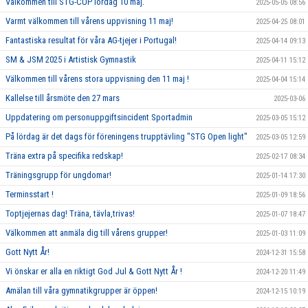
Välkommen till STG-CUP lördag 10 maj.
2025-05-05 08:56
Varmt välkommen till vårens uppvisning 11 maj!
2025-04-25 08:01
Fantastiska resultat för våra AG-tjejer i Portugal!
2025-04-14 09:13
SM & JSM 2025 i Artistisk Gymnastik
2025-04-11 15:12
Välkommen till vårens stora uppvisning den 11 maj !
2025-04-04 15:14
Kallelse till årsmöte den 27 mars
2025-03-06
Uppdatering om personuppgiftsincident Sportadmin
2025-03-05 15:12
På lördag är det dags för föreningens trupptävling "STG Open light"
2025-03-05 12:59
Träna extra på specifika redskap!
2025-02-17 08:34
Träningsgrupp för ungdomar!
2025-01-14 17:30
Terminsstart !
2025-01-09 18:56
Toptjejernas dag! Träna, tävla,trivas!
2025-01-07 18:47
Välkommen att anmäla dig till vårens grupper!
2025-01-03 11:09
Gott Nytt År!
2024-12-31 15:58
Vi önskar er alla en riktigt God Jul & Gott Nytt År !
2024-12-20 11:49
Amälan till våra gymnatikgrupper är öppen!
2024-12-15 10:19