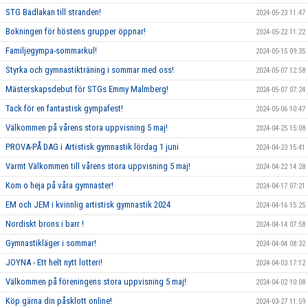
STG Badlakan till stranden!
2024-05-23 11:47
Bokningen för höstens grupper öppnar!
2024-05-22 11:22
Familjegympa-sommarkul!
2024-05-15 09:35
Styrka och gymnastikträning i sommar med oss!
2024-05-07 12:58
Mästerskapsdebut för STGs Emmy Malmberg!
2024-05-07 07:24
Tack för en fantastisk gympafest!
2024-05-06 10:47
Välkommen på vårens stora uppvisning 5 maj!
2024-04-25 15:08
PROVA-PÅ DAG i Artistisk gymnastik lördag 1 juni
2024-04-23 15:41
Varmt Välkommen till vårens stora uppvisning 5 maj!
2024-04-22 14:28
Kom o heja på våra gymnaster!
2024-04-17 07:21
EM och JEM i kvinnlig artistisk gymnastik 2024
2024-04-16 15:25
Nordiskt brons i barr !
2024-04-14 07:58
Gymnastikläger i sommar!
2024-04-04 08:32
JOYNA - Ett helt nytt lotteri!
2024-04-03 17:12
Välkommen på föreningens stora uppvisning 5 maj!
2024-04-02 10:08
Köp gärna din påsklott online!
2024-03-27 11:59