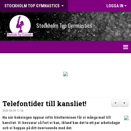
STOCKHOLM TOP GYMNASTICS
LOGGA IN
Stockholm Top Gymnastics
HEM
NYHETER
BILDGALLERI
NYHETSARKIV
Telefontider till kansliet!
<
>
OM FÖRENINGEN
2026-06-09 11:56
Nu när bokningen öppnar inför höstterminen får vi många mail till
kansliet. Vi besvarar så fort vi kan, ibland kan det ta ett par arbetsdagar
STG-HALLEN
och vi hoppas på ditt överseende med det.