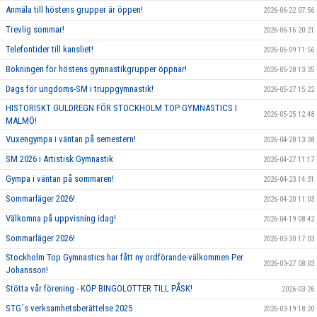
Anmäla till höstens grupper är öppen!
2026-06-22 07:56
Trevlig sommar!
2026-06-16 20:21
Telefontider till kansliet!
2026-06-09 11:56
Bokningen för höstens gymnastikgrupper öppnar!
2026-05-28 13:35
Dags för ungdoms-SM i truppgymnastik!
2026-05-27 15:22
HISTORISKT GULDREGN FÖR STOCKHOLM TOP GYMNASTICS I
2026-05-25 12:48
MALMÖ!
Vuxengympa i väntan på semestern!
2026-04-28 13:38
SM 2026 i Artistisk Gymnastik
2026-04-27 11:17
Gympa i väntan på sommaren!
2026-04-23 14:31
Sommarläger 2026!
2026-04-20 11:03
Välkomna på uppvisning idag!
2026-04-19 08:42
Sommarläger 2026!
2026-03-30 17:03
Stockholm Top Gymnastics har fått ny ordförande-välkommen Per
2026-03-27 08:03
Johansson!
Stötta vår förening - KÖP BINGOLOTTER TILL PÅSK!
2026-03-26
STG´s verksamhetsberättelse 2025
2026-03-19 18:20