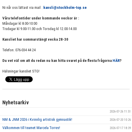
VÄRDEGRUND
Ni når oss lättast via mail :
kansli@stockholm-top.se
Våra telefontider under kommande veckor är :
FÖRENINGSPRODUKTER
Måndagar kl 8.00-10:00
Tisdagar kl 9.00-11.00 och Torsdag kl 12.00-14.00
KONTAKT
Kansliet har sommarstängt vecka 28-30
MÄRKESTAGNING
Telefon: 076-034 44 24
Du vet väl om att du redan nu kan hitta svaret på de flesta frågorna
HÄR
?
Hälsningar kansliet STG!
Nyhetsarkiv
2026-07-26 11:51
NM & JNM 2026 i Kvinnlig artistisk gymnastik!
2026-07-20 10:26
Välkommen till teamet Marcela Torres!
2026-07-17 18:39