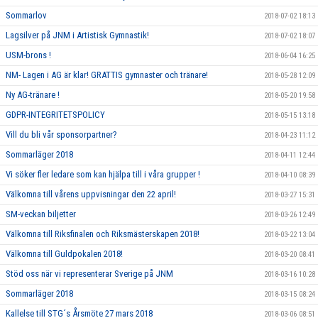
Sommarlov
2018-07-02 18:13
Lagsilver på JNM i Artistisk Gymnastik!
2018-07-02 18:07
USM-brons !
2018-06-04 16:25
NM- Lagen i AG är klar! GRATTIS gymnaster och tränare!
2018-05-28 12:09
Ny AG-tränare !
2018-05-20 19:58
GDPR-INTEGRITETSPOLICY
2018-05-15 13:18
Vill du bli vår sponsorpartner?
2018-04-23 11:12
Sommarläger 2018
2018-04-11 12:44
Vi söker fler ledare som kan hjälpa till i våra grupper !
2018-04-10 08:39
Välkomna till vårens uppvisningar den 22 april!
2018-03-27 15:31
SM-veckan biljetter
2018-03-26 12:49
Välkomna till Riksfinalen och Riksmästerskapen 2018!
2018-03-22 13:04
Välkomna till Guldpokalen 2018!
2018-03-20 08:41
Stöd oss när vi representerar Sverige på JNM
2018-03-16 10:28
Sommarläger 2018
2018-03-15 08:24
Kallelse till STG´s Årsmöte 27 mars 2018
2018-03-06 08:51