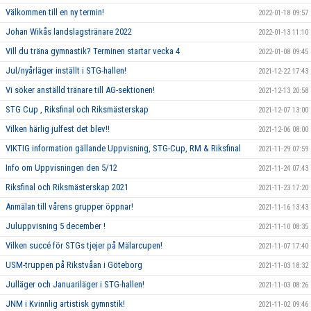
Välkommen till en ny termin!
2022-01-18 09:57
Johan Wikås landslagstränare 2022
2022-01-13 11:10
Vill du träna gymnastik? Terminen startar vecka 4
2022-01-08 09:45
Jul/nyårläger inställt i STG-hallen!
2021-12-22 17:43
Vi söker anställd tränare till AG-sektionen!
2021-12-13 20:58
STG Cup , Riksfinal och Riksmästerskap
2021-12-07 13:00
Vilken härlig julfest det blev!!
2021-12-06 08:00
VIKTIG information gällande Uppvisning, STG-Cup, RM & Riksfinal
2021-11-29 07:59
Info om Uppvisningen den 5/12
2021-11-24 07:43
Riksfinal och Riksmästerskap 2021
2021-11-23 17:20
Anmälan till vårens grupper öppnar!
2021-11-16 13:43
Juluppvisning 5 december !
2021-11-10 08:35
Vilken succé för STGs tjejer på Mälarcupen!
2021-11-07 17:40
USM-truppen på Rikstvåan i Göteborg
2021-11-03 18:32
Julläger och Januariläger i STG-hallen!
2021-11-03 08:26
JNM i Kvinnlig artistisk gymnstik!
2021-11-02 09:46