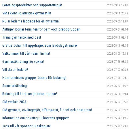
Föreningsprodukter och supportertröja!
2023-09-14 17:07
VM i kvinnlig artistisk gymnastik!
2023-09-11 20:49
Nu är ledarna laddade för en ny termin!
2023-09-05 11:07
Äntligen börjar terminen för barn -och breddgrupper!
2023-09-04 09:14
Träna gymnastik med oss!
2023-08-11 08:43
Grattis Johan till uppdraget som landslagstränare!
2023-08-10 08:35
Välkommen till vårt team, Emilia!
2023-08-03 19:18
Gymnastikträning för vuxna!
2023-07-28 08:39
Vill du bli ledare?
2023-07-07 09:33
Höstterminens grupper öppna för bokning!
2023-07-01 10:51
Sommarhälsning!
2023-06-22 14:22
Bokning till höstens grupper öppnar!
2023-06-16 16:04
SM-veckan 2023
2023-06-02 16:32
SM-gymnast, civilingenjör, affärsjurist, filosof och doktorand
2023-06-02 16:27
Information om bokning till höstens grupper!
2023-05-24 11:15
Tack till vår sponsor Glaskedjan!
2023-05-22 17:02