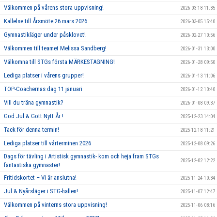
Välkommen på vårens stora uppvisning!
2026-03-18 11:35
Kallelse till Årsmöte 26 mars 2026
2026-03-05 15:40
Gymnastikläger under påsklovet!
2026-02-27 10:56
Välkommen till teamet Melissa Sandberg!
2026-01-31 13:00
Välkomna till STGs första MÄRKESTAGNING!
2026-01-28 09:50
Lediga platser i vårens grupper!
2026-01-13 11:06
TOP-Coachernas dag 11 januari
2026-01-12 10:40
Vill du träna gymnastik?
2026-01-08 09:37
God Jul & Gott Nytt År !
2025-12-23 14:04
Tack för denna termin!
2025-12-18 11:21
Lediga platser till vårterminen 2026
2025-12-08 09:26
Dags för tävling i Artistisk gymnastik- kom och heja fram STGs
2025-12-02 12:22
fantastiska gymnaster!
Fritidskortet – Vi är anslutna!
2025-11-24 10:34
Jul & Nyårsläger i STG-hallen!
2025-11-07 12:47
Välkommen på vinterns stora uppvisning!
2025-11-06 08:16