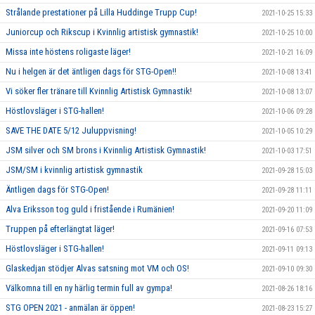
Strålande prestationer på Lilla Huddinge Trupp Cup!
2021-10-25 15:33
Juniorcup och Rikscup i Kvinnlig artistisk gymnastik!
2021-10-25 10:00
Missa inte höstens roligaste läger!
2021-10-21 16:09
Nu i helgen är det äntligen dags för STG-Open!!
2021-10-08 13:41
Vi söker fler tränare till Kvinnlig Artistisk Gymnastik!
2021-10-08 13:07
Höstlovsläger i STG-hallen!
2021-10-06 09:28
SAVE THE DATE 5/12 Juluppvisning!
2021-10-05 10:29
JSM silver och SM brons i Kvinnlig Artistisk Gymnastik!
2021-10-03 17:51
JSM/SM i kvinnlig artistisk gymnastik
2021-09-28 15:03
Äntligen dags för STG-Open!
2021-09-28 11:11
Alva Eriksson tog guld i fristående i Rumänien!
2021-09-20 11:09
Truppen på efterlängtat läger!
2021-09-16 07:53
Höstlovsläger i STG-hallen!
2021-09-11 09:13
Glaskedjan stödjer Alvas satsning mot VM och OS!
2021-09-10 09:30
Välkomna till en ny härlig termin full av gympa!
2021-08-26 18:16
STG OPEN 2021 - anmälan är öppen!
2021-08-23 15:27