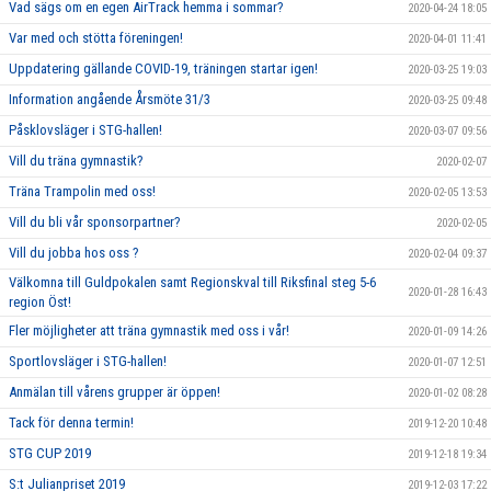
Vad sägs om en egen AirTrack hemma i sommar?
2020-04-24 18:05
Var med och stötta föreningen!
2020-04-01 11:41
Uppdatering gällande COVID-19, träningen startar igen!
2020-03-25 19:03
Information angående Årsmöte 31/3
2020-03-25 09:48
Påsklovsläger i STG-hallen!
2020-03-07 09:56
Vill du träna gymnastik?
2020-02-07
Träna Trampolin med oss!
2020-02-05 13:53
Vill du bli vår sponsorpartner?
2020-02-05
Vill du jobba hos oss ?
2020-02-04 09:37
Välkomna till Guldpokalen samt Regionskval till Riksfinal steg 5-6
2020-01-28 16:43
region Öst!
Fler möjligheter att träna gymnastik med oss i vår!
2020-01-09 14:26
Sportlovsläger i STG-hallen!
2020-01-07 12:51
Anmälan till vårens grupper är öppen!
2020-01-02 08:28
Tack för denna termin!
2019-12-20 10:48
STG CUP 2019
2019-12-18 19:34
S:t Julianpriset 2019
2019-12-03 17:22