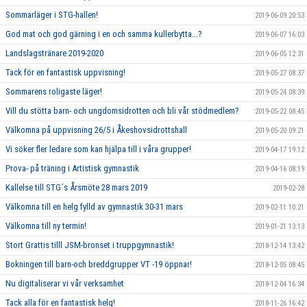
Sommarläger i STG-hallen!
2019-06-09 20:53
God mat och god gärning i en och samma kullerbytta...?
2019-06-07 16:03
Landslagstränare 2019-2020
2019-06-05 12:31
Tack för en fantastisk uppvisning!
2019-05-27 08:37
Sommarens roligaste läger!
2019-05-24 08:39
Vill du stötta barn- och ungdomsidrotten och bli vår stödmedlem?
2019-05-22 08:45
Välkomna på uppvisning 26/5 i Åkeshovsidrottshall
2019-05-20 09:21
Vi söker fler ledare som kan hjälpa till i våra grupper!
2019-04-17 19:12
Prova- på träning i Artistisk gymnastik
2019-04-16 08:19
Kallelse till STG´s Årsmöte 28 mars 2019
2019-02-28
Välkomna till en helg fylld av gymnastik 30-31 mars
2019-02-11 10:21
Välkomna till ny termin!
2019-01-21 13:13
Stort Grattis tilll JSM-bronset i truppgymnastik!
2018-12-14 13:42
Bokningen till barn-och breddgrupper VT -19 öppnar!
2018-12-05 08:45
Nu digitaliserar vi vår verksamhet
2018-12-04 16:34
Tack alla för en fantastisk helg!
2018-11-26 16:42