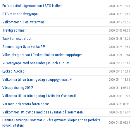
En fantastisk lägersommar i STG-Hallen!
2020-08-28 16:28
STG startar babygympa!
2020-08-25 12:02
Välkommen till en ny termin!
2020-08-17 11:36
Trevlig sommar!
2020-07-03 09:55
Tack för visat stöd!
2020-05-28 16:22
Sommarläger även vecka 28!
2020-05-25 15:59
Vilket drag det var i Enskedehallen under truppdagen!
2020-05-24 10:04
Vuxengympa med oss under juni och augusti!
2020-05-19 10:00
Lyckad AG-dag !
2020-05-18 16:18
Välkomna till en träningsdag i truppgymnastik!
2020-05-14 18:12
Våruppvisning 2020!
2020-05-11 07:35
Välkomna till en träningsdag i Artistisk Gymnastik!
2020-05-05 15:28
Var med och stötta föreningen!
2020-04-29 08:01
Välkommen att gympa med oss i väntan på sommaren!
2020-04-28 12:47
Hemma i Sverige i sommar ?! Våra gymnastikläger är den perfekta
2020-04-25 09:09
lovaktiviteten!