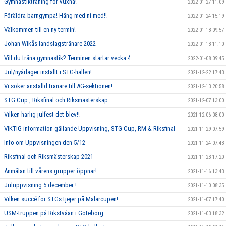
Gymnastikträning för vuxna!
2022-01-27 11:09
Föräldra-barngympa! Häng med ni med!!
2022-01-24 15:19
Välkommen till en ny termin!
2022-01-18 09:57
Johan Wikås landslagstränare 2022
2022-01-13 11:10
Vill du träna gymnastik? Terminen startar vecka 4
2022-01-08 09:45
Jul/nyårläger inställt i STG-hallen!
2021-12-22 17:43
Vi söker anställd tränare till AG-sektionen!
2021-12-13 20:58
STG Cup , Riksfinal och Riksmästerskap
2021-12-07 13:00
Vilken härlig julfest det blev!!
2021-12-06 08:00
VIKTIG information gällande Uppvisning, STG-Cup, RM & Riksfinal
2021-11-29 07:59
Info om Uppvisningen den 5/12
2021-11-24 07:43
Riksfinal och Riksmästerskap 2021
2021-11-23 17:20
Anmälan till vårens grupper öppnar!
2021-11-16 13:43
Juluppvisning 5 december !
2021-11-10 08:35
Vilken succé för STGs tjejer på Mälarcupen!
2021-11-07 17:40
USM-truppen på Rikstvåan i Göteborg
2021-11-03 18:32