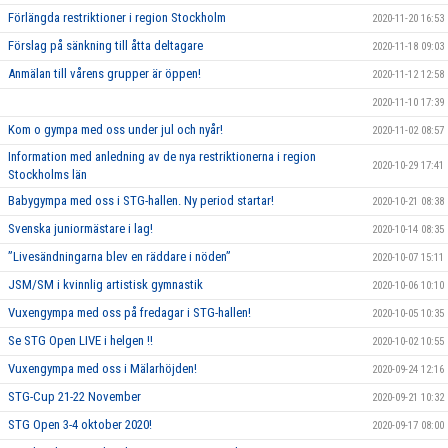
Förlängda restriktioner i region Stockholm
2020-11-20 16:53
Förslag på sänkning till åtta deltagare
2020-11-18 09:03
Anmälan till vårens grupper är öppen!
2020-11-12 12:58
2020-11-10 17:39
Kom o gympa med oss under jul och nyår!
2020-11-02 08:57
Information med anledning av de nya restriktionerna i region
2020-10-29 17:41
Stockholms län
Babygympa med oss i STG-hallen. Ny period startar!
2020-10-21 08:38
Svenska juniormästare i lag!
2020-10-14 08:35
”Livesändningarna blev en räddare i nöden”
2020-10-07 15:11
JSM/SM i kvinnlig artistisk gymnastik
2020-10-06 10:10
Vuxengympa med oss på fredagar i STG-hallen!
2020-10-05 10:35
Se STG Open LIVE i helgen !!
2020-10-02 10:55
Vuxengympa med oss i Mälarhöjden!
2020-09-24 12:16
STG-Cup 21-22 November
2020-09-21 10:32
STG Open 3-4 oktober 2020!
2020-09-17 08:00