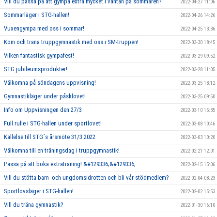
Vill du passa på att gympa extra mycket i väntan på sommaren?
2022-04-27 11:06
Sommarläger i STG-hallen!
2022-04-26 14:26
Vuxengympa med oss i sommar!
2022-04-25 13:36
Kom och träna truppgymnastik med oss i SM-truppen!
2022-03-30 18:45
Vilken fantastisk gympafest!
2022-03-29 09:52
STG jubileumsprodukter!
2022-03-28 11:05
Välkomna på söndagens uppvisning!
2022-03-25 18:12
Gymnastikläger under påsklovet!
2022-03-25 09:50
Info om Uppvisningen den 27/3
2022-03-10 15:35
Full rulle i STG-hallen under sportlovet!
2022-03-08 10:46
Kallelse till STG´s årsmöte 31/3 2022
2022-03-03 10:20
Välkomna till en träningsdag i truppgymnastik!
2022-02-21 12:01
Passa på att boka extraträning! &#129336;&#129336;
2022-02-15 15:06
Vill du stötta barn- och ungdomsidrotten och bli vår stödmedlem?
2022-02-04 08:23
Sportlovsläger i STG-hallen!
2022-02-02 15:53
Vill du träna gymnastik?
2022-01-30 16:10