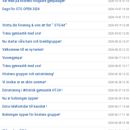
Var med på höstens roligaste gympaläger!
2024-10-14 07:14
Dags för STG OPEN 2024
2024-10-07 14:58
2024-10-01 15:10
Stötta din förening & vinn ett fint " STG-kit"
2024-09-19 16:08
Träna gymnastik med oss!
2024-09-02 13:05
Nu startar våra barn och breddgrupper!
2024-08-26 10:37
Välkommen till en ny termin!
2024-08-20 12:32
Vuxengympa!
2024-08-17 10:19
Träna gymnastik med oss!
2024-08-01 10:17
Höstens grupper och extraträning!
2024-06-30 13:25
Vi önskar er en skön sommar!
2024-06-28 16:35
Extraträning i Artistisk gymnastik HT-24 !
2024-06-27 14:59
Nu är bokningen öppen!
2024-06-24 10:46
Extra telefontider till kansliet !
2024-06-17 15:48
Bokningen öppen för höstens grupper!
2024-06-17 11:38
2024-06-08 14:38