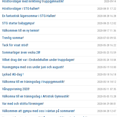
Höstlovsläger med inriktning truppgymnastik!
2020-09-14
Höstlovsläger i STG-hallen!!
2020-08-31 17:22
En fantastisk lägersommar i STG-Hallen!
2020-08-28 16:28
STG startar babygympa!
2020-08-25 12:02
Välkommen till en ny termin!
2020-08-17 11:36
Trevlig sommar!
2020-07-03 09:55
Tack för visat stöd!
2020-05-28 16:22
Sommarläger även vecka 28!
2020-05-25 15:59
Vilket drag det var i Enskedehallen under truppdagen!
2020-05-24 10:04
Vuxengympa med oss under juni och augusti!
2020-05-19 10:00
Lyckad AG-dag !
2020-05-18 16:18
Välkomna till en träningsdag i truppgymnastik!
2020-05-14 18:12
Våruppvisning 2020!
2020-05-11 07:35
Välkomna till en träningsdag i Artistisk Gymnastik!
2020-05-05 15:28
Var med och stötta föreningen!
2020-04-29 08:01
Välkommen att gympa med oss i väntan på sommaren!
2020-04-28 12:47