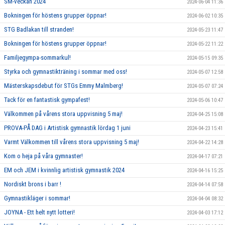
SM-veckan 2024
2024-06-04 11:36
Bokningen för höstens grupper öppnar!
2024-06-02 10:35
STG Badlakan till stranden!
2024-05-23 11:47
Bokningen för höstens grupper öppnar!
2024-05-22 11:22
Familjegympa-sommarkul!
2024-05-15 09:35
Styrka och gymnastikträning i sommar med oss!
2024-05-07 12:58
Mästerskapsdebut för STGs Emmy Malmberg!
2024-05-07 07:24
Tack för en fantastisk gympafest!
2024-05-06 10:47
Välkommen på vårens stora uppvisning 5 maj!
2024-04-25 15:08
PROVA-PÅ DAG i Artistisk gymnastik lördag 1 juni
2024-04-23 15:41
Varmt Välkommen till vårens stora uppvisning 5 maj!
2024-04-22 14:28
Kom o heja på våra gymnaster!
2024-04-17 07:21
EM och JEM i kvinnlig artistisk gymnastik 2024
2024-04-16 15:25
Nordiskt brons i barr !
2024-04-14 07:58
Gymnastikläger i sommar!
2024-04-04 08:32
JOYNA - Ett helt nytt lotteri!
2024-04-03 17:12