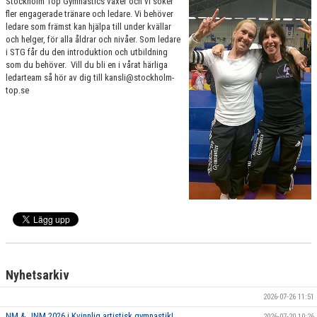
Stockholm Top Gymnastics växer och vi söker
VÄRDEGRUND
fler engagerade tränare och ledare. Vi behöver
ledare som främst kan hjälpa till under kvällar
och helger, för alla åldrar och nivåer. Som ledare
FÖRENINGSPRODUKTER
i STG får du den introduktion och utbildning
som du behöver. Vill du bli en i vårat härliga
KONTAKT
ledarteam så hör av dig till kansli@stockholm-
top.se
MÄRKESTAGNING
Nyhetsarkiv
2026-07-26 11:51
NM & JNM 2026 i Kvinnlig artistisk gymnastik!
2026-07-20 10:26