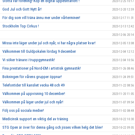
Stötta vår förening! Köp en digital uppesittarlott !
2023-12-25 10:17
God Jul och Gott Nytt år!
2023-12-20 12:59
För dig som vill träna ännu mer under vårterminen!
2023-12-17 11:31
Stockholm Top Cirkus !
2023-12-13 12:42
2023-12-06 20:14
Missa inte läger under jul och nyår, vi har några platser kvar!
2023-12-05 13:08
Välkommen till Guldpokalen lördag 9 december
2023-12-04 12:12
Vi söker tränare i truppgymnastik!
2023-12-04 10:56
Fina prestationer på Nord-EM i artistisk gymnastik!
2023-11-26 08:46
Bokningen för vårens grupper öppnar!
2023-11-24 09:51
Telefontider till kansliet vecka 48 och 49
2023-11-22 08:56
Välkommen på uppvisning 10 december!
2023-11-20 11:05
Välkommen på läger under jul och nyår!
2023-11-07 09:54
Följ oss på sociala medier!
2023-11-02 08:48
Medicinsk support en viktig del av träning
2023-10-22 10:30
STG Open är över för denna gång och jisses vilken helg det blev!
2023-10-22 09:05