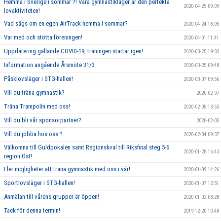
Hemma i Sverige i sommar ?! Våra gymnastikläger är den perfekta
2020-04-25 09:09
lovaktiviteten!
Vad sägs om en egen AirTrack hemma i sommar?
2020-04-24 18:05
Var med och stötta föreningen!
2020-04-01 11:41
Uppdatering gällande COVID-19, träningen startar igen!
2020-03-25 19:03
Information angående Årsmöte 31/3
2020-03-25 09:48
Påsklovsläger i STG-hallen!
2020-03-07 09:56
Vill du träna gymnastik?
2020-02-07
Träna Trampolin med oss!
2020-02-05 13:53
Vill du bli vår sponsorpartner?
2020-02-05
Vill du jobba hos oss ?
2020-02-04 09:37
Välkomna till Guldpokalen samt Regionskval till Riksfinal steg 5-6
2020-01-28 16:43
region Öst!
Fler möjligheter att träna gymnastik med oss i vår!
2020-01-09 14:26
Sportlovsläger i STG-hallen!
2020-01-07 12:51
Anmälan till vårens grupper är öppen!
2020-01-02 08:28
Tack för denna termin!
2019-12-20 10:48