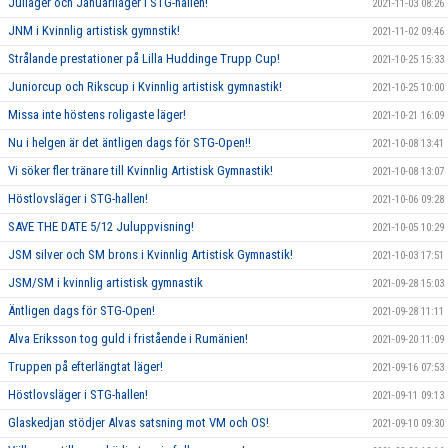
Julläger och Januariläger i STG-hallen!
2021-11-03 08:26
JNM i Kvinnlig artistisk gymnstik!
2021-11-02 09:46
Strålande prestationer på Lilla Huddinge Trupp Cup!
2021-10-25 15:33
Juniorcup och Rikscup i Kvinnlig artistisk gymnastik!
2021-10-25 10:00
Missa inte höstens roligaste läger!
2021-10-21 16:09
Nu i helgen är det äntligen dags för STG-Open!!
2021-10-08 13:41
Vi söker fler tränare till Kvinnlig Artistisk Gymnastik!
2021-10-08 13:07
Höstlovsläger i STG-hallen!
2021-10-06 09:28
SAVE THE DATE 5/12 Juluppvisning!
2021-10-05 10:29
JSM silver och SM brons i Kvinnlig Artistisk Gymnastik!
2021-10-03 17:51
JSM/SM i kvinnlig artistisk gymnastik
2021-09-28 15:03
Äntligen dags för STG-Open!
2021-09-28 11:11
Alva Eriksson tog guld i fristående i Rumänien!
2021-09-20 11:09
Truppen på efterlängtat läger!
2021-09-16 07:53
Höstlovsläger i STG-hallen!
2021-09-11 09:13
Glaskedjan stödjer Alvas satsning mot VM och OS!
2021-09-10 09:30