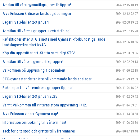
Amälan till våra gymnatikgrupper är öppen!
2024-12-15 10:19
Alva Eriksson kritiserar landslagsledningen
2024-12-12 22:07
Läger i STG-hallen 2-3 januari
2024-12-08 19:32
Anmälan till vårens grupper + extraträning!
2024-12-07 15:20
Reflektioner efter STG:s möte med Gymnastikförbundet gällande
2024-12-06 10:56
landslagsverksamhet KvAG
Köp din uppesittarlott -Stötta samtidigt STG!
2024-12-03 09:36
Anmälan till vårens gymnastikgrupper!
2024-12-02 09:13
Välkommen på uppvisning 1 december!
2024-11-30 22:15
STG-gymnaster deltar inte på kommande landslagsläger
2024-11-29 12:39
Bokningen för vårterminens grupper öppnar!
2024-11-24 16:02
Läger i STG-hallen 2-3 januari 2025
2024-11-22 09:42
Varmt Välkommen till vinterns stora uppvisning 1/12.
2024-11-14 09:01
Alva Eriksson vinner Gymnova cup!
2024-11-13 08:38
Information om bokning till vårterminen!
2024-11-06 08:56
Tack för ditt stöd och grattis till våra vinnare!
2024-10-17 13:48