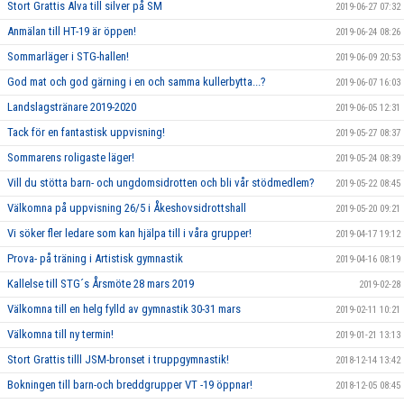
Stort Grattis Alva till silver på SM
2019-06-27 07:32
Anmälan till HT-19 är öppen!
2019-06-24 08:26
Sommarläger i STG-hallen!
2019-06-09 20:53
God mat och god gärning i en och samma kullerbytta...?
2019-06-07 16:03
Landslagstränare 2019-2020
2019-06-05 12:31
Tack för en fantastisk uppvisning!
2019-05-27 08:37
Sommarens roligaste läger!
2019-05-24 08:39
Vill du stötta barn- och ungdomsidrotten och bli vår stödmedlem?
2019-05-22 08:45
Välkomna på uppvisning 26/5 i Åkeshovsidrottshall
2019-05-20 09:21
Vi söker fler ledare som kan hjälpa till i våra grupper!
2019-04-17 19:12
Prova- på träning i Artistisk gymnastik
2019-04-16 08:19
Kallelse till STG´s Årsmöte 28 mars 2019
2019-02-28
Välkomna till en helg fylld av gymnastik 30-31 mars
2019-02-11 10:21
Välkomna till ny termin!
2019-01-21 13:13
Stort Grattis tilll JSM-bronset i truppgymnastik!
2018-12-14 13:42
Bokningen till barn-och breddgrupper VT -19 öppnar!
2018-12-05 08:45