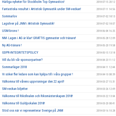
Härliga nyheter för Stockholm Top Gymnastics!
2018-07-15 20:12
Fantastiska resultat i Artistisk Gymnastik under SM-veckan!
2018-07-11 14:56
Sommarlov
2018-07-02 18:13
Lagsilver på JNM i Artistisk Gymnastik!
2018-07-02 18:07
USM-brons !
2018-06-04 16:25
NM- Lagen i AG är klar! GRATTIS gymnaster och tränare!
2018-05-28 12:09
Ny AG-tränare !
2018-05-20 19:58
GDPR-INTEGRITETSPOLICY
2018-05-15 13:18
Vill du bli vår sponsorpartner?
2018-04-23 11:12
Sommarläger 2018
2018-04-11 12:44
Vi söker fler ledare som kan hjälpa till i våra grupper !
2018-04-10 08:39
Välkomna till vårens uppvisningar den 22 april!
2018-03-27 15:31
SM-veckan biljetter
2018-03-26 12:49
Välkomna till Riksfinalen och Riksmästerskapen 2018!
2018-03-22 13:04
Välkomna till Guldpokalen 2018!
2018-03-20 08:41
Stöd oss när vi representerar Sverige på JNM
2018-03-16 10:28