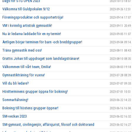
Dags för STG OPEN 2023
2023-10-13 18:07
Välkomna till Guldpokalen 9/12
2023-09-26 12:51
Föreningsprodukter och supportertröja!
2023-09-14 17:07
VM i kvinnlig artistisk gymnastik!
2023-09-11 20:49
Nu är ledarna laddade för en ny termin!
2023-09-05 11:07
Äntligen börjar terminen för barn -och breddgrupper!
2023-09-04 09:14
Träna gymnastik med oss!
2023-08-11 08:43
Grattis Johan till uppdraget som landslagstränare!
2023-08-10 08:35
Välkommen till vårt team, Emilia!
2023-08-03 19:18
Gymnastikträning för vuxna!
2023-07-28 08:39
Vill du bli ledare?
2023-07-07 09:33
Höstterminens grupper öppna för bokning!
2023-07-01 10:51
Sommarhälsning!
2023-06-22 14:22
Bokning till höstens grupper öppnar!
2023-06-16 16:04
SM-veckan 2023
2023-06-02 16:32
SM-gymnast, civilingenjör, affärsjurist, filosof och doktorand
2023-06-02 16:27