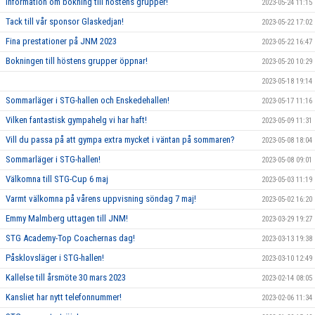
Information om bokning till höstens grupper!
2023-05-24 11:15
Tack till vår sponsor Glaskedjan!
2023-05-22 17:02
Fina prestationer på JNM 2023
2023-05-22 16:47
Bokningen till höstens grupper öppnar!
2023-05-20 10:29
2023-05-18 19:14
Sommarläger i STG-hallen och Enskedehallen!
2023-05-17 11:16
Vilken fantastisk gympahelg vi har haft!
2023-05-09 11:31
Vill du passa på att gympa extra mycket i väntan på sommaren?
2023-05-08 18:04
Sommarläger i STG-hallen!
2023-05-08 09:01
Välkomna till STG-Cup 6 maj
2023-05-03 11:19
Varmt välkomna på vårens uppvisning söndag 7 maj!
2023-05-02 16:20
Emmy Malmberg uttagen till JNM!
2023-03-29 19:27
STG Academy-Top Coachernas dag!
2023-03-13 19:38
Påsklovsläger i STG-hallen!
2023-03-10 12:49
Kallelse till årsmöte 30 mars 2023
2023-02-14 08:05
Kansliet har nytt telefonnummer!
2023-02-06 11:34