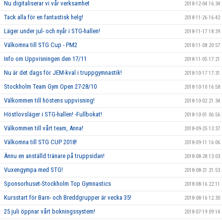
Nu digitaliserar vi vår verksamhet
2018-12-04 16:34
Tack alla för en fantastisk helg!
2018-11-26 16:42
Läger under jul- och nyår i STG-hallen!
2018-11-17 18:39
Välkomna till STG Cup - PM2
2018-11-08 20:57
Info om Uppvisningen den 17/11
2018-11-05 17:21
Nu är det dags för JEM-kval i truppgymnastik!
2018-10-17 17:31
Stockholm Team Gym Open 27-28/10
2018-10-10 16:58
Välkommen till höstens uppvisning!
2018-10-02 21:34
Höstlovsläger i STG-hallen! -Fullbokat!
2018-10-01 06:56
Välkommen till vårt team, Anna!
2018-09-25 13:37
Välkomna till STG CUP 2018!
2018-09-11 16:06
Ännu en anställd tränare på truppsidan!
2018-08-28 13:03
Vuxengympa med STG!
2018-08-21 21:53
Sponsorhuset-Stockholm Top Gymnastics
2018-08-16 22:11
Kursstart för Barn- och Breddgrupper är vecka 35!
2018-08-16 12:30
25 juli öppnar vårt bokningssystem!
2018-07-19 09:14