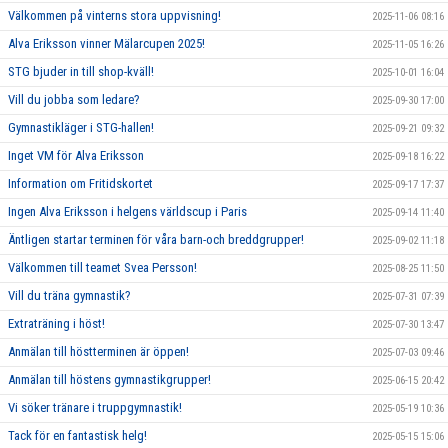
Välkommen på vinterns stora uppvisning!
2025-11-06 08:16
Alva Eriksson vinner Mälarcupen 2025!
2025-11-05 16:26
STG bjuder in till shop-kväll!
2025-10-01 16:04
Vill du jobba som ledare?
2025-09-30 17:00
Gymnastikläger i STG-hallen!
2025-09-21 09:32
Inget VM för Alva Eriksson
2025-09-18 16:22
Information om Fritidskortet
2025-09-17 17:37
Ingen Alva Eriksson i helgens världscup i Paris
2025-09-14 11:40
Äntligen startar terminen för våra barn-och breddgrupper!
2025-09-02 11:18
Välkommen till teamet Svea Persson!
2025-08-25 11:50
Vill du träna gymnastik?
2025-07-31 07:39
Extraträning i höst!
2025-07-30 13:47
Anmälan till höstterminen är öppen!
2025-07-03 09:46
Anmälan till höstens gymnastikgrupper!
2025-06-15 20:42
Vi söker tränare i truppgymnastik!
2025-05-19 10:36
Tack för en fantastisk helg!
2025-05-15 15:06