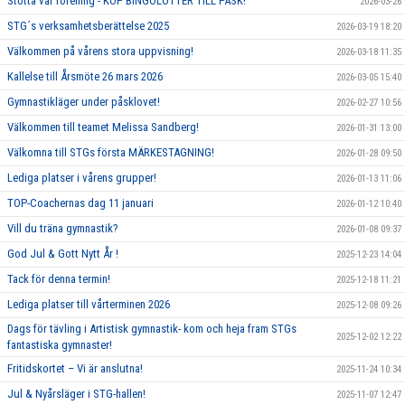
Stötta vår förening - KÖP BINGOLOTTER TILL PÅSK!
2026-03-26
STG´s verksamhetsberättelse 2025
2026-03-19 18:20
Välkommen på vårens stora uppvisning!
2026-03-18 11:35
Kallelse till Årsmöte 26 mars 2026
2026-03-05 15:40
Gymnastikläger under påsklovet!
2026-02-27 10:56
Välkommen till teamet Melissa Sandberg!
2026-01-31 13:00
Välkomna till STGs första MÄRKESTAGNING!
2026-01-28 09:50
Lediga platser i vårens grupper!
2026-01-13 11:06
TOP-Coachernas dag 11 januari
2026-01-12 10:40
Vill du träna gymnastik?
2026-01-08 09:37
God Jul & Gott Nytt År !
2025-12-23 14:04
Tack för denna termin!
2025-12-18 11:21
Lediga platser till vårterminen 2026
2025-12-08 09:26
Dags för tävling i Artistisk gymnastik- kom och heja fram STGs
2025-12-02 12:22
fantastiska gymnaster!
Fritidskortet – Vi är anslutna!
2025-11-24 10:34
Jul & Nyårsläger i STG-hallen!
2025-11-07 12:47