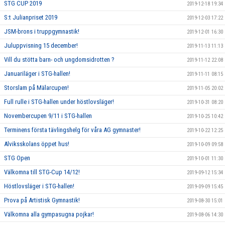
STG CUP 2019
2019-12-18 19:34
S:t Julianpriset 2019
2019-12-03 17:22
JSM-brons i truppgymnastik!
2019-12-01 16:30
Juluppvisning 15 december!
2019-11-13 11:13
Vill du stötta barn- och ungdomsidrotten ?
2019-11-12 22:08
Januariläger i STG-hallen!
2019-11-11 08:15
Storslam på Mälarcupen!
2019-11-05 20:02
Full rulle i STG-hallen under höstlovsläger!
2019-10-31 08:20
Novembercupen 9/11 i STG-hallen
2019-10-25 10:42
Terminens första tävlingshelg för våra AG gymnaster!
2019-10-22 12:25
Alviksskolans öppet hus!
2019-10-09 09:58
STG Open
2019-10-01 11:30
Välkomna till STG-Cup 14/12!
2019-09-12 15:34
Höstlovsläger i STG-hallen!
2019-09-09 15:45
Prova på Artistisk Gymnastik!
2019-08-30 15:01
Välkomna alla gympasugna pojkar!
2019-08-06 14:30