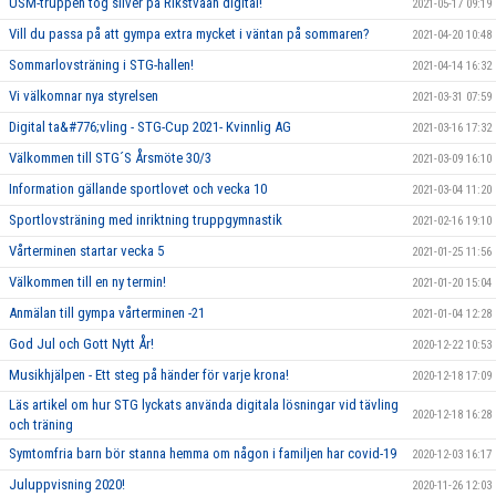
USM-truppen tog silver på Rikstvåan digital!
2021-05-17 09:19
Vill du passa på att gympa extra mycket i väntan på sommaren?
2021-04-20 10:48
Sommarlovsträning i STG-hallen!
2021-04-14 16:32
Vi välkomnar nya styrelsen
2021-03-31 07:59
Digital ta&#776;vling - STG-Cup 2021- Kvinnlig AG
2021-03-16 17:32
Välkommen till STG´S Årsmöte 30/3
2021-03-09 16:10
Information gällande sportlovet och vecka 10
2021-03-04 11:20
Sportlovsträning med inriktning truppgymnastik
2021-02-16 19:10
Vårterminen startar vecka 5
2021-01-25 11:56
Välkommen till en ny termin!
2021-01-20 15:04
Anmälan till gympa vårterminen -21
2021-01-04 12:28
God Jul och Gott Nytt År!
2020-12-22 10:53
Musikhjälpen - Ett steg på händer för varje krona!
2020-12-18 17:09
Läs artikel om hur STG lyckats använda digitala lösningar vid tävling
2020-12-18 16:28
och träning
Symtomfria barn bör stanna hemma om någon i familjen har covid-19
2020-12-03 16:17
Juluppvisning 2020!
2020-11-26 12:03