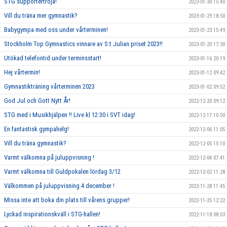
STG supportertröja!
2023-01-30 15:40
Vill du träna mer gymnastik?
2023-01-29 18:50
Babygympa med oss under vårterminen!
2023-01-23 15:49
Stockholm Top Gymnastics vinnare av S:t Julian priset 2023!!
2023-01-20 17:30
Utökad telefontid under terminsstart!
2023-01-16 20:19
Hej vårtermin!
2023-01-12 09:42
Gymnastikträning vårterminen 2023
2023-01-02 09:52
God Jul och Gott Nytt År!
2022-12-20 09:12
STG med i Musikhjälpen !! Live kl 12:30 i SVT idag!
2022-12-17 10:50
En fantastisk gympahelg!
2022-12-06 11:05
Vill du träna gymnastik?
2022-12-05 15:10
Varmt välkomna på juluppvisning !
2022-12-04 07:41
Varmt välkomna till Guldpokalen lördag 3/12
2022-12-02 11:28
Välkommen på juluppvisning 4 december !
2022-11-28 11:45
Missa inte att boka din plats till vårens grupper!
2022-11-25 12:22
Lyckad inspirationskväll i STG-hallen!
2022-11-18 08:03