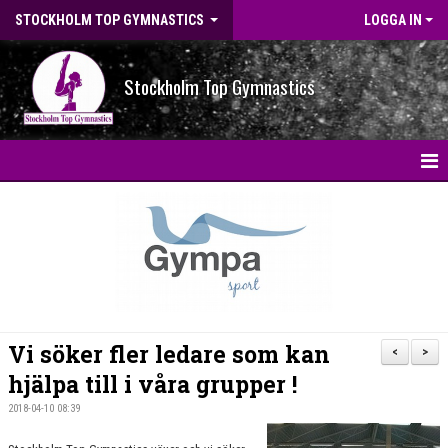
STOCKHOLM TOP GYMNASTICS
LOGGA IN
Stockholm Top Gymnastics
HEM
NYHETER
BILDGALLERI
NYHETSARKIV
Vi söker fler ledare som kan
<
>
OM FÖRENINGEN
hjälpa till i våra grupper !
2018-04-10 08:39
STG-HALLEN