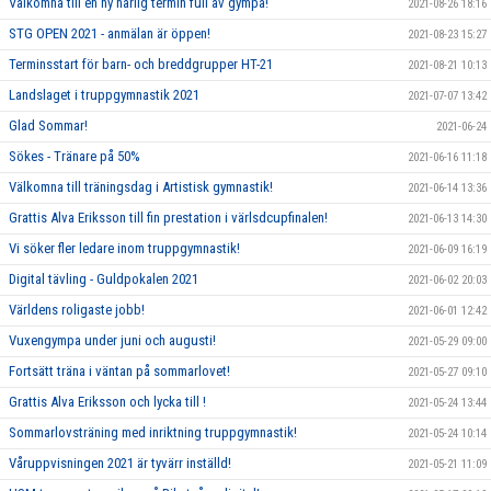
Välkomna till en ny härlig termin full av gympa!
2021-08-26 18:16
STG OPEN 2021 - anmälan är öppen!
2021-08-23 15:27
Terminsstart för barn- och breddgrupper HT-21
2021-08-21 10:13
Landslaget i truppgymnastik 2021
2021-07-07 13:42
Glad Sommar!
2021-06-24
Sökes - Tränare på 50%
2021-06-16 11:18
Välkomna till träningsdag i Artistisk gymnastik!
2021-06-14 13:36
Grattis Alva Eriksson till fin prestation i värlsdcupfinalen!
2021-06-13 14:30
Vi söker fler ledare inom truppgymnastik!
2021-06-09 16:19
Digital tävling - Guldpokalen 2021
2021-06-02 20:03
Världens roligaste jobb!
2021-06-01 12:42
Vuxengympa under juni och augusti!
2021-05-29 09:00
Fortsätt träna i väntan på sommarlovet!
2021-05-27 09:10
Grattis Alva Eriksson och lycka till !
2021-05-24 13:44
Sommarlovsträning med inriktning truppgymnastik!
2021-05-24 10:14
Våruppvisningen 2021 är tyvärr inställd!
2021-05-21 11:09