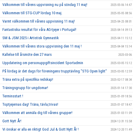
Välkommen till vårens uppvisning nu på söndag 11 maj!
2025-05-06 14:47
Välkommen till STG-CUP lördag 10 maj.
2025-05-05 08:56
Varmt välkommen till vårens uppvisning 11 maj!
2025-04-25 08:01
Fantastiska resultat för våra AG-tjejer i Portugal!
2025-04-14 09:13
SM & JSM 2025 i Artistisk Gymnastik
2025-04-11 15:12
Välkommen till vårens stora uppvisning den 11 maj !
2025-04-04 15:14
Kallelse till årsmöte den 27 mars
2025-03-06
Uppdatering om personuppgiftsincident Sportadmin
2025-03-05 15:12
På lördag är det dags för föreningens trupptävling "STG Open light"
2025-03-05 12:59
Träna extra på specifika redskap!
2025-02-17 08:34
Träningsgrupp för ungdomar!
2025-01-14 17:30
Terminsstart !
2025-01-09 18:56
Toptjejernas dag! Träna, tävla,trivas!
2025-01-07 18:47
Välkommen att anmäla dig till vårens grupper!
2025-01-03 11:09
Gott Nytt År!
2024-12-31 15:58
Vi önskar er alla en riktigt God Jul & Gott Nytt År !
2024-12-20 11:49