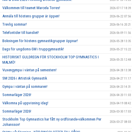
Välkommen till teamet Marcela Torres!
2026-07-17 18:39
Anmäla till höstens grupper är öppen!
2026-06-22 07:56
Trevlig sommar!
2026-06-16 20:21
Telefontider till kansliet!
2026-06-09 11:56
Bokningen för höstens gymnastikgrupper öppnar!
2026-05-28 13:35
Dags för ungdoms-SM i truppgymnastik!
2026-05-27 15:22
HISTORISKT GULDREGN FÖR STOCKHOLM TOP GYMNASTICS I
2026-05-25 12:48
MALMÖ!
Vuxengympa i väntan på semestern!
2026-04-28 13:38
SM 2026 i Artistisk Gymnastik
2026-04-27 11:17
Gympa i väntan på sommaren!
2026-04-23 14:31
Sommarläger 2026!
2026-04-20 11:03
Välkomna på uppvisning idag!
2026-04-19 08:42
Sommarläger 2026!
2026-03-30 17:03
Stockholm Top Gymnastics har fått ny ordförande-välkommen Per
2026-03-27 08:03
Johansson!