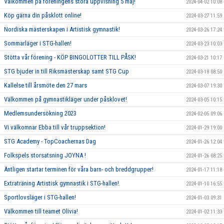
Välkommen på föreningens stora uppvisning 5 maj!
2024-04-02 10:08
Köp gärna din påsklott online!
2024-03-27 11:59
Nordiska mästerskapen i Artistisk gymnastik!
2024-03-26 17:24
Sommarläger i STG-hallen!
2024-03-23 10:03
Stötta vår förening - KÖP BINGOLOTTER TILL PÅSK!
2024-03-21 10:17
STG bjuder in till Riksmästerskap samt STG Cup
2024-03-18 08:50
Kallelse till årsmöte den 27 mars
2024-03-07 19:30
Välkommen på gymnastikläger under påsklovet!
2024-03-05 10:15
Medlemsundersökning 2023
2024-02-05 09:06
Vi välkomnar Ebba till vår truppsektion!
2024-01-29 19:00
STG Academy - TopCoachernas Dag
2024-01-26 12:04
Folkspels storsatsning JOYNA !
2024-01-26 08:25
Äntligen startar terminen för våra barn- och breddgrupper!
2024-01-17 11:18
Extraträning Artistisk gymnastik i STG-hallen!
2024-01-10 16:55
Sportlovsläger i STG-hallen!
2024-01-03 09:31
Välkommen till teamet Olivia!
2024-01-02 11:33