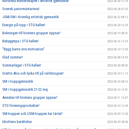
Nordiska mästerskapen i Artistisk gymnastik!
2022-06-30 15:14
Svensk juniormästarinna!
2022-06-28 07:02
JSM/SM i Kvinnlig artistisk gymnastik
2022-06-22 08:12
Energin på topp i STG-hallen!
2022-06-20 16:29
Bokningen till höstens grupper öppnar!
2022-06-19 08:31
Babygympa i STG-hallen!
2022-06-16 12:14
”Bygg barns inre motivation”
2022-06-10 12:50
Glad sommar!
2022-06-08 14:43
Sommarläger i STG-hallen!
2022-05-30 08:55
Grattis Alva och lycka till på världscupen!
2022-05-23 11:13
SM i truppgymnastik
2022-05-23 08:16
SM i truppgymnastik 21-22 maj
2022-05-16 15:01
Anmälan till höstens grupper öppnar!
2022-05-11 13:07
STG föreningsprodukter!
2022-05-10 12:34
SM-truppen och USM-truppen har tävlat!
2022-05-09 13:20
Idrottens berättelse
2022-04-29 08:54