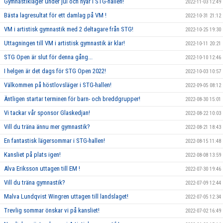
Gymnastikläger under jul och nyår i STG-hallen!
2022-11-03 12:49
Bästa lagresultat för ett damlag på VM !
2022-10-31 21:12
VM i artistisk gymnastik med 2 deltagare från STG!
2022-10-25 19:30
Uttagningen till VM i artistisk gymnastik är klar!
2022-10-11 20:21
STG Open är slut för denna gång...
2022-10-10 12:46
I helgen är det dags för STG Open 2022!
2022-10-03 10:57
Välkommen på höstlovsläger i STG-hallen!
2022-09-05 08:12
Äntligen startar terminen för barn- och breddgrupper!
2022-08-30 15:01
Vi tackar vår sponsor Glaskedjan!
2022-08-22 10:03
Vill du träna ännu mer gymnastik?
2022-08-21 18:43
En fantastisk lägersommar i STG-hallen!
2022-08-15 11:48
Kansliet på plats igen!
2022-08-08 13:59
Alva Eriksson uttagen till EM !
2022-07-30 19:46
Vill du träna gymnastik?
2022-07-09 12:44
Malva Lundqvist Wingren uttagen till landslaget!
2022-07-05 12:34
Trevlig sommar önskar vi på kansliet!
2022-07-02 16:49